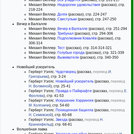
Михаил Веллер.
Все уладится
(рассказ), стр. 201-217
Михаил Веллер.
Недорогие удовольствия
(рассказ), стр.
218-224
Михаил Веллер.
Долги
(рассказ), стр. 224-247
Михаил Веллер.
Свистульки
(рассказ), стр. 247-250
Вечер в Валгалле
Михаил Веллер.
Вечер в Валгалле
(рассказ), стр. 251-294
Михаил Веллер.
Трибунал
(рассказ), стр. 294-306
Михаил Веллер.
Подполковник Ковалёв
(рассказ), стр.
306-314
Михаил Веллер.
Тест
(рассказ), стр. 314-314-321
Михаил Веллер.
Голубые города
(рассказ), стр. 321-339
Михаил Веллер.
Выживатели
(рассказ), стр. 340-350
Новейший ускоритель
Герберт Уэллс.
Чудотворец
(рассказ,
перевод
И.
Григорьева
), стр. 3-24
Герберт Уэллс.
Новейший ускоритель
(рассказ,
перевод
Н. Волжиной
), стр. 25-41
Герберт Уэллс.
Правда о Пайкрафте
(рассказ,
перевод
Е.
Фролова
), стр. 41-53
Герберт Уэллс.
Искушение Хэррингея
(рассказ,
перевод
М. Колпакчи
), стр. 54-60
Герберт Уэллс.
Похищенная бацилла
(рассказ,
перевод
Н. Семевской
), стр. 60-68
Герберт Уэллс.
Звезда
(рассказ,
перевод
Н.
Кранихфельд
), стр. 68-81
Волшебная лавка