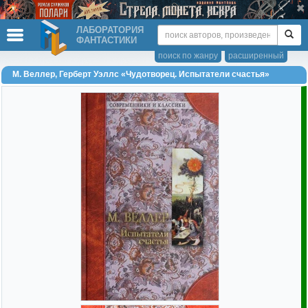
ЛАБОРАТОРИЯ
ФАНТАСТИКИ
поиск по жанру
расширенный
М. Веллер, Герберт Уэллс «Чудотворец. Испытатели счастья»