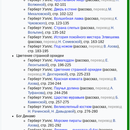
Герберт Уэллс.
Хрустальное яйцо
(рассказ,
перевод
Н.
Волжиной
), стр. 82-101
Герберт Уэллс.
Дверь в стене
(рассказ,
перевод
М.
Михаловской
), стр. 102-122
Герберт Уэллс.
Волшебная лавка
(рассказ,
перевод
К.
Чуковского
), стр. 123-135
Герберт Уэллс.
Страна слепых
(рассказ,
перевод
Н.
Вольпин
), стр. 135-162
Герберт Уэллс.
История покойного мистера Элвешема
(рассказ,
перевод
Н. Семевской
), стр. 163-182
Герберт Уэллс.
Под ножом
(рассказ,
перевод
В. Азова
),
стр. 183-195
Цветение странной орхидеи
Герберт Уэллс.
Армагеддон
(рассказ,
перевод
Е.
Леонтьевой
), стр. 196-225
Герберт Уэллс.
Цветение странной орхидеи
(рассказ,
перевод
Н. Дехтеревой
), стр. 225-233
Герберт Уэллс.
Красная комната
(рассказ,
перевод
В.
Азова
), стр. 234-244
Герберт Уэллс.
Паучья долина
(рассказ,
перевод
А.
Туфанова
), стр. 244-256
Герберт Уэллс.
Царство муравьев
(рассказ,
перевод
Б.
Каминской
), стр. 257-275
Герберт Уэллс.
Великолепный костюм
(рассказ,
перевод
Н. Рачинской
,
Н. Давыдовой
), стр. 276-280
Бог Динамо
Герберт Уэллс.
Морские пираты
(рассказ,
перевод
В.
Азова
), стр. 281-292