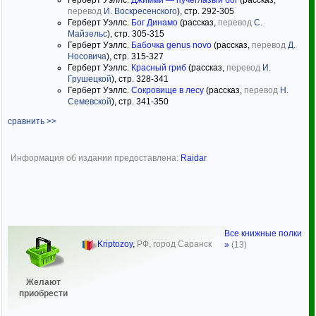
Герберт Уэллс.
Джимми — пучеглазый бог
(рассказ,
перевод
И. Воскресенского
), стр. 292-305
Герберт Уэллс.
Бог Динамо
(рассказ,
перевод
С.
Майзельс
), стр. 305-315
Герберт Уэллс.
Бабочка genus novo
(рассказ,
перевод
Д.
Носовича
), стр. 315-327
Герберт Уэллс.
Красный гриб
(рассказ,
перевод
И.
Грушецкой
), стр. 328-341
Герберт Уэллс.
Сокровище в лесу
(рассказ,
перевод
Н.
Семевской
), стр. 341-350
сравнить >>
Информация об издании предоставлена:
Raidar
Все книжные полки
Kriptozoy
,
РФ, город Саранск
»
(13)
Желают
приобрести