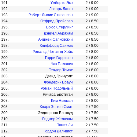
191.
Умберто Эко
2
/
9.00
192.
Лазарь Лагин
2
/
9.00
193.
Роберт Льюис Стивенсон
2
/
9.00
194.
Отфрид Пройслер
2
/
8.50
195.
Брюс Стерлинг
2
/
8.50
196.
Дэниел Абрахам
2
/
8.50
197.
Анджей Сапковский
2
/
8.50
198.
Клиффорд Саймак
2
/
8.00
199.
Рональд Четвинд-Хейс
2
/
8.00
200.
Гарри Гаррисон
2
/
8.00
201.
Чак Паланик
2
/
8.00
202.
Теодор Томас
2
/
8.00
203.
Дэвид Гринуолт
2
/
8.00
204.
Фредерик Браун
2
/
8.00
205.
Роман Подольный
2
/
8.00
206.
Ричард Бротиган
2
/
8.00
207.
Ким Ньюман
2
/
8.00
208.
Кларк Эштон Смит
2
/
7.50
209.
Элджернон Блэквуд
2
/
7.50
210.
Роджер Желязны
2
/
7.50
211.
Танит Ли
2
/
7.50
212.
Гордон Далквист
2
/
7.50