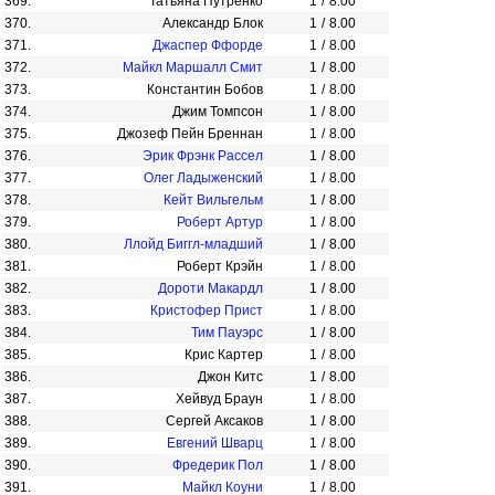
369.
Татьяна Путренко
1
/
8.00
370.
Александр Блок
1
/
8.00
371.
Джаспер Ффорде
1
/
8.00
372.
Майкл Маршалл Смит
1
/
8.00
373.
Константин Бобов
1
/
8.00
374.
Джим Томпсон
1
/
8.00
375.
Джозеф Пейн Бреннан
1
/
8.00
376.
Эрик Фрэнк Рассел
1
/
8.00
377.
Олег Ладыженский
1
/
8.00
378.
Кейт Вильгельм
1
/
8.00
379.
Роберт Артур
1
/
8.00
380.
Ллойд Биггл-младший
1
/
8.00
381.
Роберт Крэйн
1
/
8.00
382.
Дороти Макардл
1
/
8.00
383.
Кристофер Прист
1
/
8.00
384.
Тим Пауэрс
1
/
8.00
385.
Крис Картер
1
/
8.00
386.
Джон Китс
1
/
8.00
387.
Хейвуд Браун
1
/
8.00
388.
Сергей Аксаков
1
/
8.00
389.
Евгений Шварц
1
/
8.00
390.
Фредерик Пол
1
/
8.00
391.
Майкл Коуни
1
/
8.00