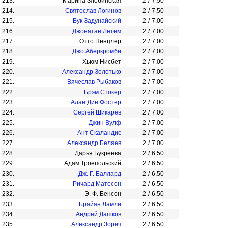
213.
Марина Злобинская
2
/
7.50
214.
Святослав Логинов
2
/
7.50
215.
Вук Задунайский
2
/
7.00
216.
Джонатан Летем
2
/
7.00
217.
Отто Пенцлер
2
/
7.00
218.
Джо Аберкромби
2
/
7.00
219.
Хьюм Нисбет
2
/
7.00
220.
Александр Золотько
2
/
7.00
221.
Вячеслав Рыбаков
2
/
7.00
222.
Брэм Стокер
2
/
7.00
223.
Алан Дин Фостер
2
/
7.00
224.
Сергей Шикарев
2
/
7.00
225.
Джин Вулф
2
/
7.00
226.
Ант Скаландис
2
/
7.00
227.
Александр Беляев
2
/
7.00
228.
Дарья Букреева
2
/
6.50
229.
Адам Троепольский
2
/
6.50
230.
Дж. Г. Баллард
2
/
6.50
231.
Ричард Матесон
2
/
6.50
232.
Э. Ф. Бенсон
2
/
6.50
233.
Брайан Ламли
2
/
6.50
234.
Андрей Дашков
2
/
6.50
235.
Александр Зорич
2
/
6.50