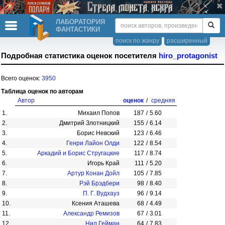
ЛАБОРАТОРИЯ
ФАНТАСТИКИ
поиск по жанру
расширенный
Подробная статистика оценок посетителя
hiro_protagonist
Всего оценок:
3950
Таблица оценок по авторам
Автор
оценок
/
средняя
1.
Михаил Попов
187
/
5.60
2.
Дмитрий Злотницкий
155
/
6.14
3.
Борис Невский
123
/
6.46
4.
Генри Лайон Олди
122
/
8.54
5.
Аркадий и Борис Стругацкие
117
/
8.74
6.
Игорь Край
111
/
5.20
7.
Артур Конан Дойл
105
/
7.85
8.
Рэй Брэдбери
98
/
8.40
9.
П. Г. Вудхауз
96
/
9.14
10.
Ксения Аташева
68
/
4.49
11.
Александр Ремизов
67
/
3.01
12.
Нил Гейман
64
/
7.83