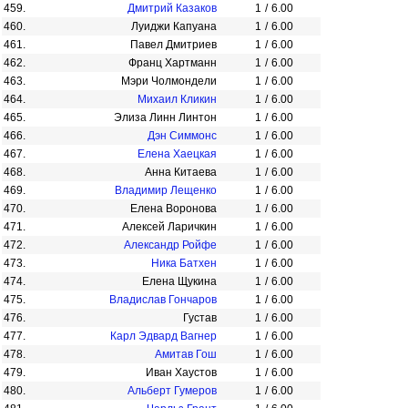
459.
Дмитрий Казаков
1
/
6.00
460.
Луиджи Капуана
1
/
6.00
461.
Павел Дмитриев
1
/
6.00
462.
Франц Хартманн
1
/
6.00
463.
Мэри Чолмондели
1
/
6.00
464.
Михаил Кликин
1
/
6.00
465.
Элиза Линн Линтон
1
/
6.00
466.
Дэн Симмонс
1
/
6.00
467.
Елена Хаецкая
1
/
6.00
468.
Анна Китаева
1
/
6.00
469.
Владимир Лещенко
1
/
6.00
470.
Елена Воронова
1
/
6.00
471.
Алексей Ларичкин
1
/
6.00
472.
Александр Ройфе
1
/
6.00
473.
Ника Батхен
1
/
6.00
474.
Елена Щукина
1
/
6.00
475.
Владислав Гончаров
1
/
6.00
476.
Густав
1
/
6.00
477.
Карл Эдвард Вагнер
1
/
6.00
478.
Амитав Гош
1
/
6.00
479.
Иван Хаустов
1
/
6.00
480.
Альберт Гумеров
1
/
6.00