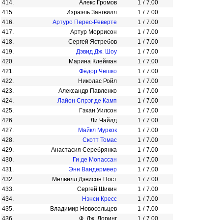
414.
Алекс Громов
1
/
7.00
415.
Израэль Зангвилл
1
/
7.00
416.
Артуро Перес-Реверте
1
/
7.00
417.
Артур Моррисон
1
/
7.00
418.
Сергей Ястребов
1
/
7.00
419.
Дэвид Дж. Шоу
1
/
7.00
420.
Марина Клейман
1
/
7.00
421.
Фёдор Чешко
1
/
7.00
422.
Николас Ройл
1
/
7.00
423.
Александр Павленко
1
/
7.00
424.
Лайон Спрэг де Камп
1
/
7.00
425.
Гэхан Уилсон
1
/
7.00
426.
Ли Чайлд
1
/
7.00
427.
Майкл Муркок
1
/
7.00
428.
Скотт Томас
1
/
7.00
429.
Анастасия Серебрянка
1
/
7.00
430.
Ги де Мопассан
1
/
7.00
431.
Энн Вандермеер
1
/
7.00
432.
Мелвилл Дэвисон Пост
1
/
7.00
433.
Сергей Шикин
1
/
7.00
434.
Нэнси Кресс
1
/
7.00
435.
Владимир Новосельцев
1
/
7.00
436.
Ф. Дж. Лоринг
1
/
7.00