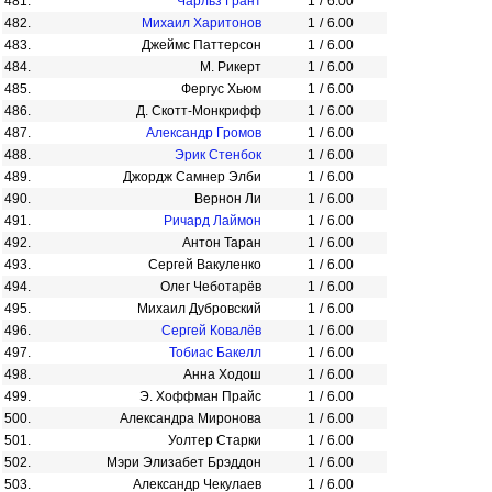
481.
Чарльз Грант
1
/
6.00
482.
Михаил Харитонов
1
/
6.00
483.
Джеймс Паттерсон
1
/
6.00
484.
М. Рикерт
1
/
6.00
485.
Фергус Хьюм
1
/
6.00
486.
Д. Скотт-Монкрифф
1
/
6.00
487.
Александр Громов
1
/
6.00
488.
Эрик Стенбок
1
/
6.00
489.
Джордж Самнер Элби
1
/
6.00
490.
Вернон Ли
1
/
6.00
491.
Ричард Лаймон
1
/
6.00
492.
Антон Таран
1
/
6.00
493.
Сергей Вакуленко
1
/
6.00
494.
Олег Чеботарёв
1
/
6.00
495.
Михаил Дубровский
1
/
6.00
496.
Сергей Ковалёв
1
/
6.00
497.
Тобиас Бакелл
1
/
6.00
498.
Анна Ходош
1
/
6.00
499.
Э. Хоффман Прайс
1
/
6.00
500.
Александра Миронова
1
/
6.00
501.
Уолтер Старки
1
/
6.00
502.
Мэри Элизабет Брэддон
1
/
6.00
503.
Александр Чекулаев
1
/
6.00