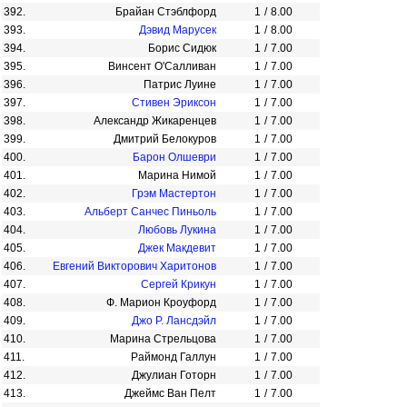
392.
Брайан Стэблфорд
1
/
8.00
393.
Дэвид Марусек
1
/
8.00
394.
Борис Сидюк
1
/
7.00
395.
Винсент О'Салливан
1
/
7.00
396.
Патрис Луине
1
/
7.00
397.
Стивен Эриксон
1
/
7.00
398.
Александр Жикаренцев
1
/
7.00
399.
Дмитрий Белокуров
1
/
7.00
400.
Барон Олшеври
1
/
7.00
401.
Марина Нимой
1
/
7.00
402.
Грэм Мастертон
1
/
7.00
403.
Альберт Санчес Пиньоль
1
/
7.00
404.
Любовь Лукина
1
/
7.00
405.
Джек Макдевит
1
/
7.00
406.
Евгений Викторович Харитонов
1
/
7.00
407.
Сергей Крикун
1
/
7.00
408.
Ф. Марион Кроуфорд
1
/
7.00
409.
Джо Р. Лансдэйл
1
/
7.00
410.
Марина Стрельцова
1
/
7.00
411.
Раймонд Галлун
1
/
7.00
412.
Джулиан Готорн
1
/
7.00
413.
Джеймс Ван Пелт
1
/
7.00