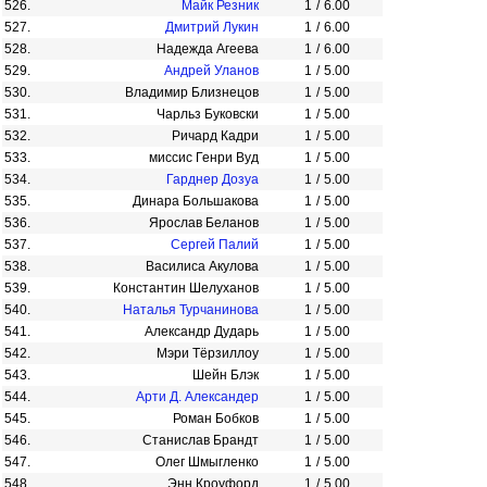
526.
Майк Резник
1
/
6.00
527.
Дмитрий Лукин
1
/
6.00
528.
Надежда Агеева
1
/
6.00
529.
Андрей Уланов
1
/
5.00
530.
Владимир Близнецов
1
/
5.00
531.
Чарльз Буковски
1
/
5.00
532.
Ричард Кадри
1
/
5.00
533.
миссис Генри Вуд
1
/
5.00
534.
Гарднер Дозуа
1
/
5.00
535.
Динара Большакова
1
/
5.00
536.
Ярослав Беланов
1
/
5.00
537.
Сергей Палий
1
/
5.00
538.
Василиса Акулова
1
/
5.00
539.
Константин Шелуханов
1
/
5.00
540.
Наталья Турчанинова
1
/
5.00
541.
Александр Дударь
1
/
5.00
542.
Мэри Тёрзиллоу
1
/
5.00
543.
Шейн Блэк
1
/
5.00
544.
Арти Д. Александер
1
/
5.00
545.
Роман Бобков
1
/
5.00
546.
Станислав Брандт
1
/
5.00
547.
Олег Шмыгленко
1
/
5.00
548.
Энн Кроуфорд
1
/
5.00