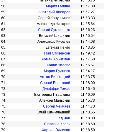
57.
Татьяна Луговская
16
/
5.75
58.
Мария Галина
15
/
7.80
59.
Анатолий Днепров
15
/
7.27
60.
Сергей Канунников
15
/
3.33
61.
Александр Натаров
14
/
5.64
62.
Сергей Лукьяненко
13
/
6.23
63.
Виталий Шишикин
13
/
5.54
64.
Александр Киселёв
13
/
4.08
65.
Евгений Пекло
13
/
3.85
66.
Нил Стивенсон
12
/
9.42
67.
Роман Арбитман
12
/
7.58
68.
Конни Уиллис
12
/
6.67
69.
Мария Руднева
12
/
4.17
70.
Антон Вильгоцкий
12
/
3.75
71.
Сергей Бережной
11
/
8.00
72.
Джеффри Томас
11
/
6.45
73.
Екатерина Пташкина
11
/
6.09
74.
Алексей Мальский
11
/
5.73
75.
Сергей Чекмаев
11
/
4.73
76.
Юлий Ким-младший
11
/
3.55
77.
Тед Чан
10
/
8.80
78.
Сюзанна Кларк
10
/
8.60
79.
Харлан Эллисон
10
/
8.50