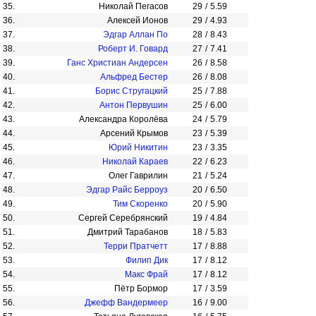
35.
Николай Пегасов
29
/
5.59
36.
Алексей Ионов
29
/
4.93
37.
Эдгар Аллан По
28
/
8.43
38.
Роберт И. Говард
27
/
7.41
39.
Ганс Христиан Андерсен
26
/
8.58
40.
Альфред Бестер
26
/
8.08
41.
Борис Стругацкий
25
/
7.88
42.
Антон Первушин
25
/
6.00
43.
Александра Королёва
24
/
5.79
44.
Арсений Крымов
23
/
5.39
45.
Юрий Никитин
23
/
3.35
46.
Николай Караев
22
/
6.23
47.
Олег Гаврилин
21
/
5.24
48.
Эдгар Райс Берроуз
20
/
6.50
49.
Тим Скоренко
20
/
5.90
50.
Сергей Серебрянский
19
/
4.84
51.
Дмитрий Тарабанов
18
/
5.83
52.
Терри Пратчетт
17
/
8.88
53.
Филип Дик
17
/
8.12
54.
Макс Фрай
17
/
8.12
55.
Пётр Бормор
17
/
3.59
56.
Джефф Вандермеер
16
/
9.00