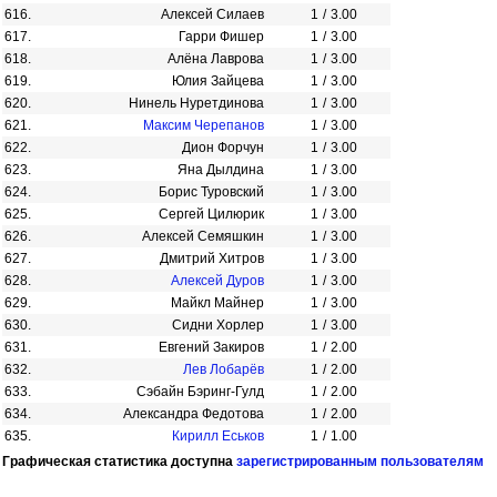
616.
Алексей Силаев
1
/
3.00
617.
Гарри Фишер
1
/
3.00
618.
Алёна Лаврова
1
/
3.00
619.
Юлия Зайцева
1
/
3.00
620.
Нинель Нуретдинова
1
/
3.00
621.
Максим Черепанов
1
/
3.00
622.
Дион Форчун
1
/
3.00
623.
Яна Дылдина
1
/
3.00
624.
Борис Туровский
1
/
3.00
625.
Сергей Цилюрик
1
/
3.00
626.
Алексей Семяшкин
1
/
3.00
627.
Дмитрий Хитров
1
/
3.00
628.
Алексей Дуров
1
/
3.00
629.
Майкл Майнер
1
/
3.00
630.
Сидни Хорлер
1
/
3.00
631.
Евгений Закиров
1
/
2.00
632.
Лев Лобарёв
1
/
2.00
633.
Сэбайн Бэринг-Гулд
1
/
2.00
634.
Александра Федотова
1
/
2.00
635.
Кирилл Еськов
1
/
1.00
Графическая статистика доступна
зарегистрированным пользователям