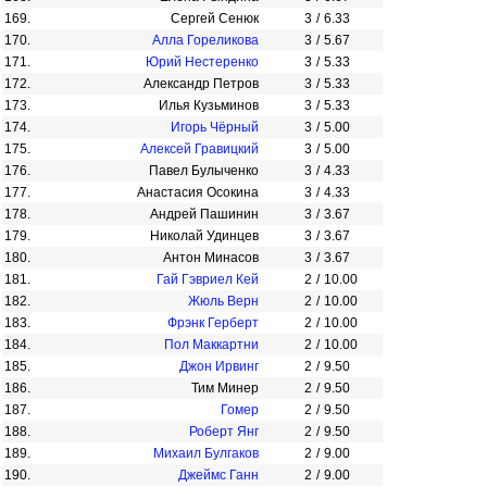
169.
Сергей Сенюк
3
/
6.33
170.
Алла Гореликова
3
/
5.67
171.
Юрий Нестеренко
3
/
5.33
172.
Александр Петров
3
/
5.33
173.
Илья Кузьминов
3
/
5.33
174.
Игорь Чёрный
3
/
5.00
175.
Алексей Гравицкий
3
/
5.00
176.
Павел Булыченко
3
/
4.33
177.
Анастасия Осокина
3
/
4.33
178.
Андрей Пашинин
3
/
3.67
179.
Николай Удинцев
3
/
3.67
180.
Антон Минасов
3
/
3.67
181.
Гай Гэвриел Кей
2
/
10.00
182.
Жюль Верн
2
/
10.00
183.
Фрэнк Герберт
2
/
10.00
184.
Пол Маккартни
2
/
10.00
185.
Джон Ирвинг
2
/
9.50
186.
Тим Минер
2
/
9.50
187.
Гомер
2
/
9.50
188.
Роберт Янг
2
/
9.50
189.
Михаил Булгаков
2
/
9.00
190.
Джеймс Ганн
2
/
9.00