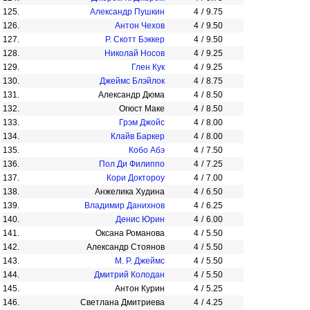
125.
Александр Пушкин
4
/
9.75
126.
Антон Чехов
4
/
9.50
127.
Р. Скотт Бэккер
4
/
9.50
128.
Николай Носов
4
/
9.25
129.
Глен Кук
4
/
9.25
130.
Джеймс Блэйлок
4
/
8.75
131.
Александр Дюма
4
/
8.50
132.
Огюст Маке
4
/
8.50
133.
Грэм Джойс
4
/
8.00
134.
Клайв Баркер
4
/
8.00
135.
Кобо Абэ
4
/
7.50
136.
Пол Ди Филиппо
4
/
7.25
137.
Кори Доктороу
4
/
7.00
138.
Анжелика Худина
4
/
6.50
139.
Владимир Данихнов
4
/
6.25
140.
Денис Юрин
4
/
6.00
141.
Оксана Романова
4
/
5.50
142.
Александр Стоянов
4
/
5.50
143.
М. Р. Джеймс
4
/
5.50
144.
Дмитрий Колодан
4
/
5.50
145.
Антон Курин
4
/
5.25
146.
Светлана Дмитриева
4
/
4.25