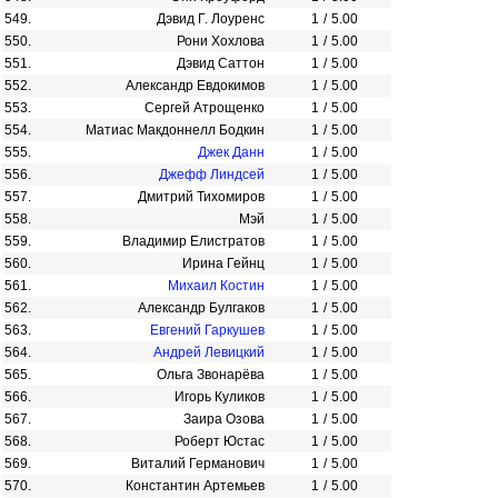
549.
Дэвид Г. Лоуренс
1
/
5.00
550.
Рони Хохлова
1
/
5.00
551.
Дэвид Саттон
1
/
5.00
552.
Александр Евдокимов
1
/
5.00
553.
Сергей Атрощенко
1
/
5.00
554.
Матиас Макдоннелл Бодкин
1
/
5.00
555.
Джек Данн
1
/
5.00
556.
Джефф Линдсей
1
/
5.00
557.
Дмитрий Тихомиров
1
/
5.00
558.
Мэй
1
/
5.00
559.
Владимир Елистратов
1
/
5.00
560.
Ирина Гейнц
1
/
5.00
561.
Михаил Костин
1
/
5.00
562.
Александр Булгаков
1
/
5.00
563.
Евгений Гаркушев
1
/
5.00
564.
Андрей Левицкий
1
/
5.00
565.
Ольга Звонарёва
1
/
5.00
566.
Игорь Куликов
1
/
5.00
567.
Заира Озова
1
/
5.00
568.
Роберт Юстас
1
/
5.00
569.
Виталий Германович
1
/
5.00
570.
Константин Артемьев
1
/
5.00