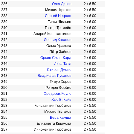
236.
Олег Дивов
2
/
6.50
237.
Михаил Кротов
2
/
6.50
238.
Сергей Неграш
2
/
6.00
239.
Тикки Шельен
2
/
6.00
240.
Питер Тремейн
2
/
6.00
241.
Андрей Константинов
2
/
6.00
242.
Леонид Каганов
2
/
6.00
243.
Ольга Уразова
2
/
6.00
244.
Пётр Зайцев
2
/
6.00
245.
Орсон Скотт Кард
2
/
6.00
246.
Лиза Татл
2
/
6.00
247.
Стивен Джонс
2
/
6.00
248.
Владислав Русанов
2
/
6.00
249.
Тимур Хорев
2
/
6.00
250.
Рэндел Фрейкс
2
/
6.00
251.
Фредерик Коулс
2
/
6.00
252.
Хью Б. Кэйв
2
/
6.00
253.
Константин Горбунов
2
/
5.50
254.
Михаил Бугаков
2
/
5.50
255.
Вера Камша
2
/
5.50
256.
Елизавета Крымова
2
/
5.50
257.
Иннокентий Горбунов
2
/
5.50