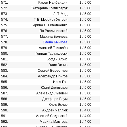
571.
Карен Налбандян
1
/
5.00
572.
Екатерина Комиссарук
1
/
5.00
573.
Л. Т. Мид
1
/
5.00
574.
Г. Б. Мэрриот Уотсон
1
/
5.00
575.
Ирина С. Омельченко
1
/
5.00
576.
Ян Разливинский
1
/
5.00
577.
Марина Беляева
1
/
5.00
578.
Елена Бычкова
1
/
5.00
579.
Алексей Толкачёв
1
/
5.00
580.
Геннди Тартаковски
1
/
5.00
581.
Богдан Агрис
1
/
5.00
582.
Элис Эскью
1
/
5.00
583.
Сергей Берестнев
1
/
5.00
584.
Александр Пригов
1
/
5.00
585.
Илья Гоз
1
/
5.00
586.
Юрий Дюндюков
1
/
5.00
587.
Александр Львович
1
/
5.00
588.
Джеффри Боум
1
/
5.00
589.
Клод Эскью
1
/
5.00
590.
Андрей Чаплюк
1
/
4.00
591.
Алексей Садовский
1
/
4.00
592.
Марина Мартова
1
/
4.00