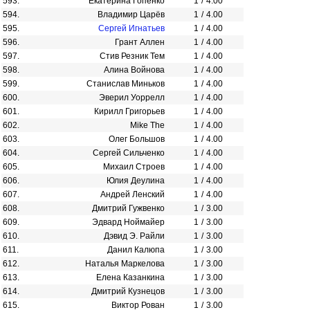
593.
Екатерина Гопенко
1
/
4.00
594.
Владимир Царёв
1
/
4.00
595.
Сергей Игнатьев
1
/
4.00
596.
Грант Аллен
1
/
4.00
597.
Стив Резник Тем
1
/
4.00
598.
Алина Войнова
1
/
4.00
599.
Станислав Миньков
1
/
4.00
600.
Эверил Уоррелл
1
/
4.00
601.
Кирилл Григорьев
1
/
4.00
602.
Mike The
1
/
4.00
603.
Олег Большов
1
/
4.00
604.
Сергей Сильченко
1
/
4.00
605.
Михаил Строев
1
/
4.00
606.
Юлия Деулина
1
/
4.00
607.
Андрей Ленский
1
/
4.00
608.
Дмитрий Гужвенко
1
/
3.00
609.
Эдвард Ноймайер
1
/
3.00
610.
Дэвид Э. Райли
1
/
3.00
611.
Данил Калюпа
1
/
3.00
612.
Наталья Маркелова
1
/
3.00
613.
Елена Казанкина
1
/
3.00
614.
Дмитрий Кузнецов
1
/
3.00
615.
Виктор Рован
1
/
3.00