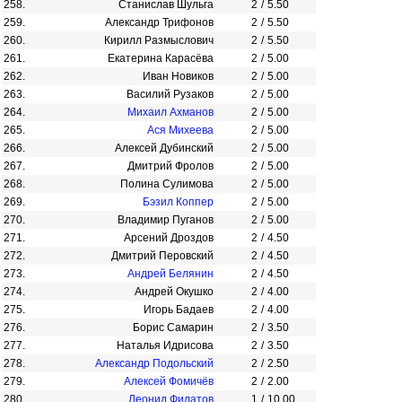
258.
Станислав Шульга
2
/
5.50
259.
Александр Трифонов
2
/
5.50
260.
Кирилл Размыслович
2
/
5.50
261.
Екатерина Карасёва
2
/
5.00
262.
Иван Новиков
2
/
5.00
263.
Василий Рузаков
2
/
5.00
264.
Михаил Ахманов
2
/
5.00
265.
Ася Михеева
2
/
5.00
266.
Алексей Дубинский
2
/
5.00
267.
Дмитрий Фролов
2
/
5.00
268.
Полина Сулимова
2
/
5.00
269.
Бэзил Коппер
2
/
5.00
270.
Владимир Пуганов
2
/
5.00
271.
Арсений Дроздов
2
/
4.50
272.
Дмитрий Перовский
2
/
4.50
273.
Андрей Белянин
2
/
4.50
274.
Андрей Окушко
2
/
4.00
275.
Игорь Бадаев
2
/
4.00
276.
Борис Самарин
2
/
3.50
277.
Наталья Идрисова
2
/
3.50
278.
Александр Подольский
2
/
2.50
279.
Алексей Фомичёв
2
/
2.00
280.
Леонид Филатов
1
/
10.00