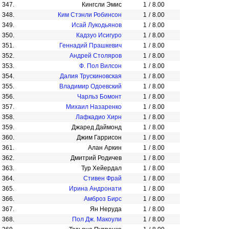
347.
Кингсли Эмис
1
/
8.00
348.
Ким Стэнли Робинсон
1
/
8.00
349.
Исай Лукодьянов
1
/
8.00
350.
Кадзуо Исигуро
1
/
8.00
351.
Геннадий Прашкевич
1
/
8.00
352.
Андрей Столяров
1
/
8.00
353.
Ф. Пол Вилсон
1
/
8.00
354.
Далия Трускиновская
1
/
8.00
355.
Владимир Одоевский
1
/
8.00
356.
Чарльз Бомонт
1
/
8.00
357.
Михаил Назаренко
1
/
8.00
358.
Лафкадио Хирн
1
/
8.00
359.
Джаред Даймонд
1
/
8.00
360.
Джим Гаррисон
1
/
8.00
361.
Алан Аркин
1
/
8.00
362.
Дмитрий Родичев
1
/
8.00
363.
Тур Хейердал
1
/
8.00
364.
Стивен Фрай
1
/
8.00
365.
Ирина Андронати
1
/
8.00
366.
Амброз Бирс
1
/
8.00
367.
Ян Неруда
1
/
8.00
368.
Пол Дж. Макоули
1
/
8.00