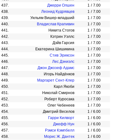
437.
Джерри Олшен
1
/
7.00
438.
Леонид Кудрявцев
1
/
7.00
439.
Уильям Вишер-младший
1
/
7.00
440.
Владислав Крапивин
1
/
7.00
441.
Никита Стогов
1
/
7.00
442.
Кэтрин Уэллс
1
/
7.00
443.
Дэйв Гарсия
1
/
7.00
444.
Екатерина Шишикина
1
/
7.00
445.
Стив Эриксон
1
/
7.00
446.
Лес Дэниэлс
1
/
7.00
447.
Джон Джозеф Адамс
1
/
7.00
448.
Игорь Найдёнков
1
/
7.00
449.
Маргарет Сент-Клер
1
/
7.00
450.
Карл Якоби
1
/
7.00
451.
Николай Смирнов
1
/
7.00
452.
Роберт Куросака
1
/
7.00
453.
Олег Чебенеев
1
/
7.00
454.
Дмитрий Веселов
1
/
6.00
455.
Гарри Килворт
1
/
6.00
456.
Джефф Нун
1
/
6.00
457.
Рэмси Кэмпбелл
1
/
6.00
458.
Морис Ж. Дантек
1
/
6.00