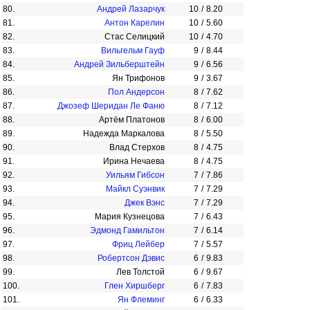
80.
Андрей Лазарчук
10
/
8.20
81.
Антон Карелин
10
/
5.60
82.
Стас Селицкий
10
/
4.70
83.
Вильгельм Гауф
9
/
8.44
84.
Андрей Зильберштейн
9
/
6.56
85.
Ян Трифонов
9
/
3.67
86.
Пол Андерсон
8
/
7.62
87.
Джозеф Шеридан Ле Фаню
8
/
7.12
88.
Артём Платонов
8
/
6.00
89.
Надежда Маркалова
8
/
5.50
90.
Влад Стерхов
8
/
4.75
91.
Ирина Нечаева
8
/
4.75
92.
Уильям Гибсон
7
/
7.86
93.
Майкл Суэнвик
7
/
7.29
94.
Джек Вэнс
7
/
7.29
95.
Мария Кузнецова
7
/
6.43
96.
Эдмонд Гамильтон
7
/
6.14
97.
Фриц Лейбер
7
/
5.57
98.
Робертсон Дэвис
6
/
9.83
99.
Лев Толстой
6
/
9.67
100.
Глен Хиршберг
6
/
7.83
101.
Ян Флеминг
6
/
6.33