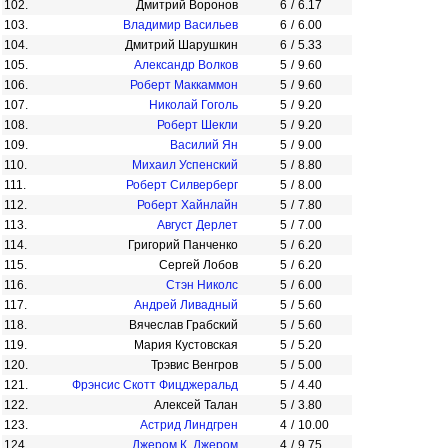
102.
Дмитрий Воронов
6
/
6.17
103.
Владимир Васильев
6
/
6.00
104.
Дмитрий Шарушкин
6
/
5.33
105.
Александр Волков
5
/
9.60
106.
Роберт Маккаммон
5
/
9.60
107.
Николай Гоголь
5
/
9.20
108.
Роберт Шекли
5
/
9.20
109.
Василий Ян
5
/
9.00
110.
Михаил Успенский
5
/
8.80
111.
Роберт Силверберг
5
/
8.00
112.
Роберт Хайнлайн
5
/
7.80
113.
Август Дерлет
5
/
7.00
114.
Григорий Панченко
5
/
6.20
115.
Сергей Лобов
5
/
6.20
116.
Стэн Николс
5
/
6.00
117.
Андрей Ливадный
5
/
5.60
118.
Вячеслав Грабский
5
/
5.60
119.
Мария Кустовская
5
/
5.20
120.
Трэвис Венгров
5
/
5.00
121.
Фрэнсис Скотт Фицджеральд
5
/
4.40
122.
Алексей Талан
5
/
3.80
123.
Астрид Линдгрен
4
/
10.00
124.
Джером К. Джером
4
/
9.75