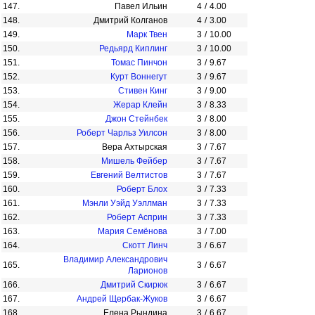
147.
Павел Ильин
4
/
4.00
148.
Дмитрий Колганов
4
/
3.00
149.
Марк Твен
3
/
10.00
150.
Редьярд Киплинг
3
/
10.00
151.
Томас Пинчон
3
/
9.67
152.
Курт Воннегут
3
/
9.67
153.
Стивен Кинг
3
/
9.00
154.
Жерар Клейн
3
/
8.33
155.
Джон Стейнбек
3
/
8.00
156.
Роберт Чарльз Уилсон
3
/
8.00
157.
Вера Ахтырская
3
/
7.67
158.
Мишель Фейбер
3
/
7.67
159.
Евгений Велтистов
3
/
7.67
160.
Роберт Блох
3
/
7.33
161.
Мэнли Уэйд Уэллман
3
/
7.33
162.
Роберт Асприн
3
/
7.33
163.
Мария Семёнова
3
/
7.00
164.
Скотт Линч
3
/
6.67
Владимир Александрович
165.
3
/
6.67
Ларионов
166.
Дмитрий Скирюк
3
/
6.67
167.
Андрей Щербак-Жуков
3
/
6.67
168.
Елена Рындина
3
/
6.67