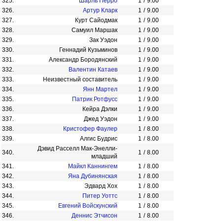
325.
Шарль Перро
1
/
9.00
326.
Артур Кларк
1
/
9.00
327.
Курт Сайодмак
1
/
9.00
328.
Самуил Маршак
1
/
9.00
329.
Зак Уэдон
1
/
9.00
330.
Геннадий Кузьминов
1
/
9.00
331.
Александр Бородянский
1
/
9.00
332.
Валентин Катаев
1
/
9.00
333.
Неизвестный составитель
1
/
9.00
334.
Янн Мартел
1
/
9.00
335.
Патрик Ротфусс
1
/
9.00
336.
Кейра Дэлки
1
/
9.00
337.
Джед Уэдон
1
/
9.00
338.
Кристофер Фаулер
1
/
8.00
339.
Алгис Будрис
1
/
8.00
Дэвид Расселл Мак-Энелли-
340.
1
/
8.00
младший
341.
Майкл Каннингем
1
/
8.00
342.
Яна Дубинянская
1
/
8.00
343.
Эдвард Хох
1
/
8.00
344.
Питер Уоттс
1
/
8.00
345.
Евгений Войскунский
1
/
8.00
346.
Деннис Этчисон
1
/
8.00