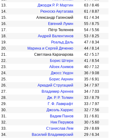
13.
Джордж Р. Р. Мартин
63
/
8.46
14.
Рюноскэ Акутагава
61
/
8.87
15.
Александр Гагинский
61
/
4.34
16.
Евгений Лукин
55
/
8.75
17.
Пётр Тюленев
54
/
5.56
18.
Андрей Валентинов
53
/
8.25
19.
Роальд Даль
47
/
8.34
20.
Марина и Сергей Дяченко
44
/
8.14
21.
Светлана Карачарова
42
/
5.17
22.
Борис Штерн
41
/
8.54
23.
Айзек Азимов
40
/
7.12
24.
Джосс Уидон
36
/
9.08
25.
Борис Акунин
35
/
6.91
26.
Аркадий Стругацкий
34
/
7.97
27.
Владимир Аренев
34
/
7.03
28.
Дж. Р. Р. Толкин
33
/
8.79
29.
Г. Ф. Лавкрафт
33
/
7.97
30.
Джоэль Харрис
32
/
7.56
31.
Вадим Панов
31
/
6.81
32.
Ник Перумов
30
/
5.60
33.
Станислав Лем
29
/
8.69
34.
Василий Владимирский
29
/
6.34