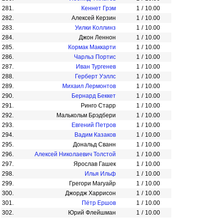
281.
Кеннет Грэм
1
/
10.00
282.
Алексей Керзин
1
/
10.00
283.
Уилки Коллинз
1
/
10.00
284.
Джон Леннон
1
/
10.00
285.
Кормак Маккарти
1
/
10.00
286.
Чарльз Портис
1
/
10.00
287.
Иван Тургенев
1
/
10.00
288.
Герберт Уэллс
1
/
10.00
289.
Михаил Лермонтов
1
/
10.00
290.
Бернард Беккет
1
/
10.00
291.
Ринго Старр
1
/
10.00
292.
Малькольм Брэдбери
1
/
10.00
293.
Евгений Петров
1
/
10.00
294.
Вадим Казаков
1
/
10.00
295.
Дональд Сванн
1
/
10.00
296.
Алексей Николаевич Толстой
1
/
10.00
297.
Ярослав Гашек
1
/
10.00
298.
Илья Ильф
1
/
10.00
299.
Грегори Магуайр
1
/
10.00
300.
Джордж Харрисон
1
/
10.00
301.
Пётр Ершов
1
/
10.00
302.
Юрий Флейшман
1
/
10.00