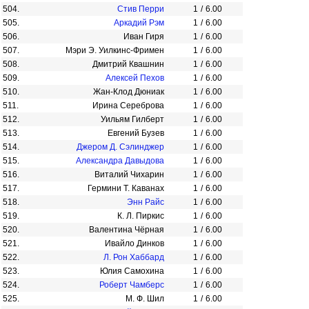
504.
Стив Перри
1
/
6.00
505.
Аркадий Рэм
1
/
6.00
506.
Иван Гиря
1
/
6.00
507.
Мэри Э. Уилкинс-Фримен
1
/
6.00
508.
Дмитрий Квашнин
1
/
6.00
509.
Алексей Пехов
1
/
6.00
510.
Жан-Клод Дюниак
1
/
6.00
511.
Ирина Сереброва
1
/
6.00
512.
Уильям Гилберт
1
/
6.00
513.
Евгений Бузев
1
/
6.00
514.
Джером Д. Сэлинджер
1
/
6.00
515.
Александра Давыдова
1
/
6.00
516.
Виталий Чихарин
1
/
6.00
517.
Гермини Т. Каванах
1
/
6.00
518.
Энн Райс
1
/
6.00
519.
К. Л. Пиркис
1
/
6.00
520.
Валентина Чёрная
1
/
6.00
521.
Ивайло Динков
1
/
6.00
522.
Л. Рон Хаббард
1
/
6.00
523.
Юлия Самохина
1
/
6.00
524.
Роберт Чамберс
1
/
6.00
525.
М. Ф. Шил
1
/
6.00