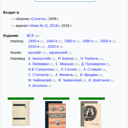
Входит в:
— сборник
«Сонеты»
, 1609 г.
— журнал
«Нева № 11, 2018»
, 2018 г.
Издания:
ВСЕ
(43)
/период:
1950-е
,
1960-е
,
1980-е
,
1990-е
,
2000-е
,
(1)
(5)
(1)
(7)
(2)
2010-е
,
2020-е
(21)
(6)
/языки:
русский
,
украинский
(42)
(1)
/перевод:
Б. Аронштейн
,
Я. Бергер
,
Н. Гербель
,
(1)
(1)
(1)
А. Либерман
,
С. Маршак
,
Д. Паламарчук
,
(1)
(16)
(1)
Н.В. Сапрыгина
,
Л. Ситник
,
А. Ставцев
,
(1)
(1)
(1)
С. Степанов
,
А. Финкель
,
И. Фрадкин
,
(1)
(1)
(2)
М. Чайковский
,
Ф. Червинский
,
И. Шайтанов
,
(3)
(3)
(1)
А. Штыпель
(1)