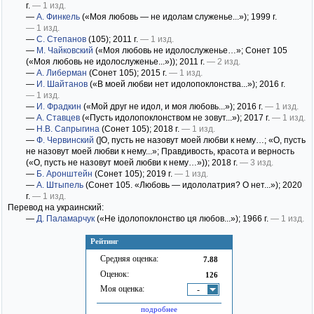
г.
— 1 изд.
—
А. Финкель
(«Моя любовь — не идолам служенье...»)
; 1999 г.
— 1 изд.
—
С. Степанов
(105)
; 2011 г.
— 1 изд.
—
М. Чайковский
(«Моя любовь не идолослуженье…»; Сонет 105
(«Моя любовь не идолослуженье...»))
; 2011 г.
— 2 изд.
—
А. Либерман
(Сонет 105)
; 2015 г.
— 1 изд.
—
И. Шайтанов
(«В моей любви нет идолопоклонства...»)
; 2016 г.
— 1 изд.
—
И. Фрадкин
(«Мой друг не идол, и моя любовь...»)
; 2016 г.
— 1 изд.
—
А. Ставцев
(«Пусть идолопоклонством не зовут...»)
; 2017 г.
— 1 изд.
—
Н.В. Сапрыгина
(Сонет 105)
; 2018 г.
— 1 изд.
—
Ф. Червинский
(]О, пусть не назовут моей любви к нему…; «О, пусть
не назовут моей любви к нему...»; Правдивость, красота и верность
(«О, пусть не назовут моей любви к нему…»))
; 2018 г.
— 3 изд.
—
Б. Аронштейн
(Сонет 105)
; 2019 г.
— 1 изд.
—
А. Штыпель
(Сонет 105. «Любовь — идололатрия? О нет...»)
; 2020
г.
— 1 изд.
Перевод на украинский:
—
Д. Паламарчук
(«Не ідолопоклонство ця любов...»)
; 1966 г.
— 1 изд.
Рейтинг
Средняя оценка:
7.88
Оценок:
126
Моя оценка:
-
подробнее