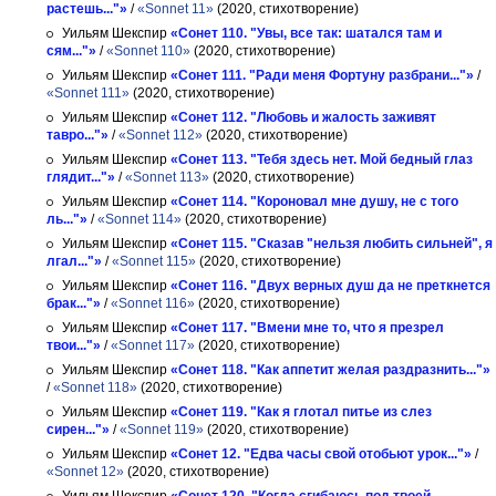
растешь..."»
/
«Sonnet 11»
(2020, стихотворение)
Уильям Шекспир
«Сонет 110. "Увы, все так: шатался там и
сям..."»
/
«Sonnet 110»
(2020, стихотворение)
Уильям Шекспир
«Сонет 111. "Ради меня Фортуну разбрани..."»
/
«Sonnet 111»
(2020, стихотворение)
Уильям Шекспир
«Сонет 112. "Любовь и жалость заживят
тавро..."»
/
«Sonnet 112»
(2020, стихотворение)
Уильям Шекспир
«Сонет 113. "Тебя здесь нет. Мой бедный глаз
глядит..."»
/
«Sonnet 113»
(2020, стихотворение)
Уильям Шекспир
«Сонет 114. "Короновал мне душу, не с того
ль..."»
/
«Sonnet 114»
(2020, стихотворение)
Уильям Шекспир
«Сонет 115. "Сказав "нельзя любить сильней", я
лгал..."»
/
«Sonnet 115»
(2020, стихотворение)
Уильям Шекспир
«Сонет 116. "Двух верных душ да не преткнется
брак..."»
/
«Sonnet 116»
(2020, стихотворение)
Уильям Шекспир
«Сонет 117. "Вмени мне то, что я презрел
твои..."»
/
«Sonnet 117»
(2020, стихотворение)
Уильям Шекспир
«Сонет 118. "Как аппетит желая раздразнить..."»
/
«Sonnet 118»
(2020, стихотворение)
Уильям Шекспир
«Сонет 119. "Как я глотал питье из слез
сирен..."»
/
«Sonnet 119»
(2020, стихотворение)
Уильям Шекспир
«Сонет 12. "Едва часы свой отобьют урок..."»
/
«Sonnet 12»
(2020, стихотворение)