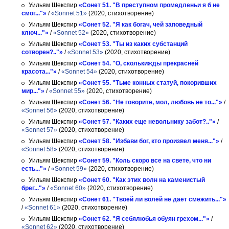
Уильям Шекспир
«Сонет 51. "В преступном промедленьи я б не
смог..."»
/
«Sonnet 51»
(2020, стихотворение)
Уильям Шекспир
«Сонет 52. "Я как богач, чей заповедный
ключ..."»
/
«Sonnet 52»
(2020, стихотворение)
Уильям Шекспир
«Сонет 53. "Ты из каких субстанций
сотворен?.."»
/
«Sonnet 53»
(2020, стихотворение)
Уильям Шекспир
«Сонет 54. "О, сколькижды прекрасней
красота..."»
/
«Sonnet 54»
(2020, стихотворение)
Уильям Шекспир
«Сонет 55. "Тьме конных статуй, покоривших
мир..."»
/
«Sonnet 55»
(2020, стихотворение)
Уильям Шекспир
«Сонет 56. "Не говорите, мол, любовь не то..."»
/
«Sonnet 56»
(2020, стихотворение)
Уильям Шекспир
«Сонет 57. "Каких еще невольнику забот?.."»
/
«Sonnet 57»
(2020, стихотворение)
Уильям Шекспир
«Сонет 58. "Избави бог, кто произвел меня..."»
/
«Sonnet 58»
(2020, стихотворение)
Уильям Шекспир
«Сонет 59. "Коль скоро все на свете, что ни
есть..."»
/
«Sonnet 59»
(2020, стихотворение)
Уильям Шекспир
«Сонет 60. "Как этих волн на каменистый
брег..."»
/
«Sonnet 60»
(2020, стихотворение)
Уильям Шекспир
«Сонет 61. "Твоей ли волей не дает смежить..."»
/
«Sonnet 61»
(2020, стихотворение)
Уильям Шекспир
«Сонет 62. "Я себялюбья обуян грехом..."»
/
«Sonnet 62»
(2020, стихотворение)