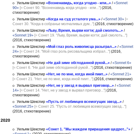
Уильям Шекспир
«Возненавидь, когда угодно - или...»
/
«Sonnet
90»
[= Сонет 90. "Возненавидь когда угодно - или..."]
(2016,
стихотворение)
Уильям Шекспир
«Когда на суд усталого ума...»
/
«Sonnet 30»
[=
Сонет 30. "Когда в собранье молчаливых дум..."]
(2016, стихотворение)
Уильям Шекспир
«Льву, Время, вырви когти; дай смолоть...»
/
«Sonnet 19»
[= Сонет 19. "Льву, Время, вырви когти; дай смолоть..."]
(2016, стихотворение)
Уильям Шекспир
«Мой глаз роль живописца разыграл...»
/
«Sonnet
24»
[= Сонет 24. "Мой глаз роль рисовальщика избрал..."]
(2016,
стихотворение)
Уильям Шекспир
«Не дай зиме обглоданной рукой...»
/
«Sonnet 6»
[= Сонет 6. "Не дай зиме обглоданной рукой..."]
(2016, стихотворение)
Уильям Шекспир
«Нет, не по мне, когда иной пиит...»
/
«Sonnet 21»
[= Сонет 21. "Нет, не по мне, когда иной пиит..."]
(2016, стихотворение)
Уильям Шекспир
«Нет, не у звезд я вырвал приговор...»
/
«Sonnet
14»
[= Сонет 14. "Нет, не у звезд я вырвал приговор..."]
(2016,
стихотворение)
Уильям Шекспир
«Пусть от любимцев всемогущих звезд...»
/
«Sonnet 25»
[= Сонет 25. "Пусть от любимцев всемогущих звезд..."]
(2016, стихотворение)
2020
Уильям Шекспир
«Сонет 1. "Мы жаждем приращения щедрот..."»
/