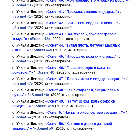
Уильям Шекспир
«Сонет 40. "Мои любови, что ж, бери их все..."»
/
«Sonnet 40»
(2020, стихотворение)
Уильям Шекспир
«Сонет 41. "Проказы, своеволия дары..."»
/
«Sonnet 41»
(2020, стихотворение)
Уильям Шекспир
«Сонет 42. "Она - твоя, беда невелика..."»
/
«Sonnet 42»
(2020, стихотворение)
Уильям Шекспир
«Сонет 43. "Зажмурясь, ярко прозреваю
тьму..."»
/
«Sonnet 43»
(2020, стихотворение)
Уильям Шекспир
«Сонет 44. "Тупая плоть, летучей мыслью
стань..."»
/
«Sonnet 44»
(2020, стихотворение)
Уильям Шекспир
«Сонет 45. "Иное дело воздух и огонь..."»
/
«Sonnet 45»
(2020, стихотворение)
Уильям Шекспир
«Сонет 46. "Глаза и сердце в схватке
роковой..."»
/
«Sonnet 46»
(2020, стихотворение)
Уильям Шекспир
«Сонет 47. "Теперь глаза и сердце заодно..."»
/
«Sonnet 47»
(2020, стихотворение)
Уильям Шекспир
«Сонет 48. "Как я старался, снаряжаясь в
путь..."»
/
«Sonnet 48»
(2020, стихотворение)
Уильям Шекспир
«Сонет 49. "На тот исход, коль скоро он
придет..."»
/
«Sonnet 49»
(2020, стихотворение)
Уильям Шекспир
«Сонет 5. "Часы, что кропотливо создают..."»
/
«Sonnet 5»
(2020, стихотворение)
Уильям Шекспир
«Сонет 50. "Как мне в дороге дальней
тяжело..."»
/
«Sonnet 50»
(2020, стихотворение)