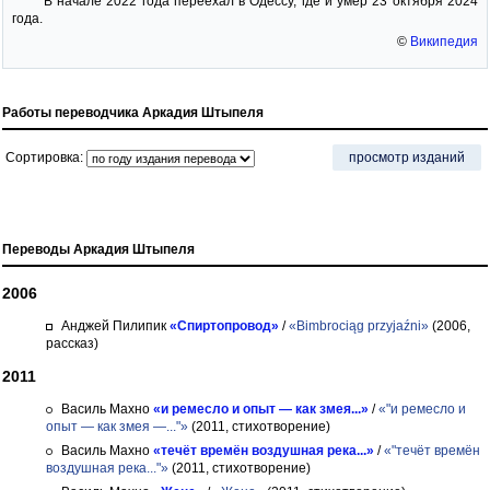
В начале 2022 года переехал в Одессу, где и умер 23 октября 2024
года.
©
Википедия
Работы переводчика Аркадия Штыпеля
Сортировка:
просмотр изданий
Переводы Аркадия Штыпеля
2006
Анджей Пилипик
«Спиртопровод»
/
«Bimbrociąg przyjaźni»
(2006,
рассказ)
2011
Василь Махно
«и ремесло и опыт — как змея...»
/
«"и ремесло и
опыт — как змея —..."»
(2011, стихотворение)
Василь Махно
«течёт времён воздушная река...»
/
«"течёт времён
воздушная река..."»
(2011, стихотворение)