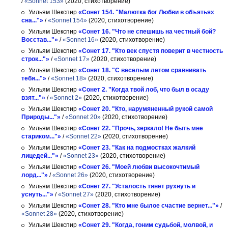
/
«Sonnet 153»
(2020, стихотворение)
Уильям Шекспир
«Сонет 154. "Малютка бог Любви в объятьях
сна..."»
/
«Sonnet 154»
(2020, стихотворение)
Уильям Шекспир
«Сонет 16. "Что не спешишь на честный бой?
Восстав..."»
/
«Sonnet 16»
(2020, стихотворение)
Уильям Шекспир
«Сонет 17. "Кто век спустя поверит в честность
строк..."»
/
«Sonnet 17»
(2020, стихотворение)
Уильям Шекспир
«Сонет 18. "С веселым летом сравнивать
тебя..."»
/
«Sonnet 18»
(2020, стихотворение)
Уильям Шекспир
«Сонет 2. "Когда твой лоб, что был в осаду
взят..."»
/
«Sonnet 2»
(2020, стихотворение)
Уильям Шекспир
«Сонет 20. "Кто, нарумяненный рукой самой
Природы..."»
/
«Sonnet 20»
(2020, стихотворение)
Уильям Шекспир
«Сонет 22. "Прочь, зеркало! Не быть мне
стариком..."»
/
«Sonnet 22»
(2020, стихотворение)
Уильям Шекспир
«Сонет 23. "Как на подмостках жалкий
лицедей..."»
/
«Sonnet 23»
(2020, стихотворение)
Уильям Шекспир
«Сонет 26. "Моей любви высокочтимый
лорд..."»
/
«Sonnet 26»
(2020, стихотворение)
Уильям Шекспир
«Сонет 27. "Усталость тянет рухнуть и
уснуть..."»
/
«Sonnet 27»
(2020, стихотворение)
Уильям Шекспир
«Сонет 28. "Кто мне былое счастие вернет..."»
/
«Sonnet 28»
(2020, стихотворение)
Уильям Шекспир
«Сонет 29. "Когда, гоним судьбой, молвой, и