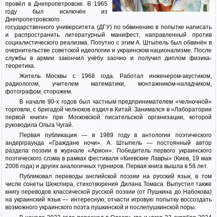
провёл в Днепропетровске. В 1965
году был исключён из
Днепропетровского
государственного университета (ДГУ) по обвинению в попытке написать
и распространить литературный манифест, направленный против
социалистического реализма. Попутно с этим А. Штыпель был обвинён в
очернительстве советской идеологии и украинском национализме. После
службы в армии закончил учёбу заочно и получил диплом физика-
теоретика.
Житель Москвы с 1968 года. Работал инженером-акустиком,
радиологом, учителем математики, монтажником-наладчиком,
фотографом, сторожем.
В начале 90-х годов был частным предпринимателем «челночной»
торговли, с бригадой челноков ездил в Китай. Занимался в «Лаборатории
первой книги» при Московской писательской организации, которой
руководила Ольга Чугай.
Первая публикация — в 1989 году в антологии поэтического
андерграунда «Граждане ночи». А. Штыпель — постоянный автор
раздела поэзии в журнале «Арион». Победитель первого украинского
поэтического слэма в рамках фестиваля «Киевские Лавры» (Киев, 19 мая
2006 года) и других аналогичных турниров. Первая книга вышла в 58 лет.
Публиковал переводы английской поэзии на русский язык, в том
числе сонеты Шекспира, стихотворения Дилана Томаса. Выпустил также
книгу переводов классической русской поэзии (от Пушкина до Набокова)
на украинский язык — интересную, отчасти игровую попытку воссоздать
возможного украинского поэта пушкинской и послепушкинской поры.