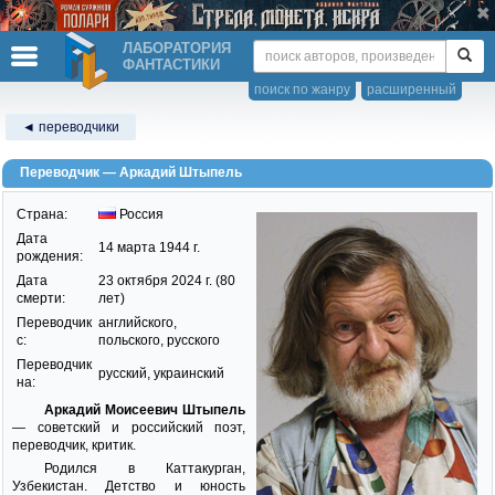
ЛАБОРАТОРИЯ
ФАНТАСТИКИ
поиск по жанру
расширенный
◄ переводчики
Переводчик — Аркадий Штыпель
Страна:
Россия
Дата
14 марта 1944 г.
рождения:
Дата
23 октября 2024 г. (80
смерти:
лет)
Переводчик
английского,
c:
польского, русского
Переводчик
русский, украинский
на:
Аркадий Моисеевич Штыпель
— советский и российский поэт,
переводчик, критик.
Родился в Каттакурган,
Узбекистан. Детство и юность