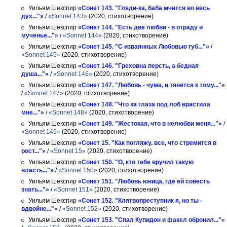
Уильям Шекспир
«Сонет 143. "Гляди-ка, баба мчится во весь
дух..."»
/
«Sonnet 143»
(2020, стихотворение)
Уильям Шекспир
«Сонет 144. "Есть две любви - в отраду и
мученье..."»
/
«Sonnet 144»
(2020, стихотворение)
Уильям Шекспир
«Сонет 145. "С изваянных Любовью губ..."»
/
«Sonnet 145»
(2020, стихотворение)
Уильям Шекспир
«Сонет 146. "Греховна персть, а бедная
душа..."»
/
«Sonnet 146»
(2020, стихотворение)
Уильям Шекспир
«Сонет 147. "Любовь - чума, и тянется к тому..."»
/
«Sonnet 147»
(2020, стихотворение)
Уильям Шекспир
«Сонет 148. "Что за глаза под лоб врастила
мне..."»
/
«Sonnet 148»
(2020, стихотворение)
Уильям Шекспир
«Сонет 149. "Жестокая, что в нелюбви меня..."»
/
«Sonnet 149»
(2020, стихотворение)
Уильям Шекспир
«Сонет 15. "Как погляжу, все, что стремится в
рост..."»
/
«Sonnet 15»
(2020, стихотворение)
Уильям Шекспир
«Сонет 150. "О, кто тебе вручил такую
власть..."»
/
«Sonnet 150»
(2020, стихотворение)
Уильям Шекспир
«Сонет 151. "Любовь юница, где ей совесть
знать..."»
/
«Sonnet 151»
(2020, стихотворение)
Уильям Шекспир
«Сонет 152. "Клятвопреступник я, но ты -
вдвойне..."»
/
«Sonnet 152»
(2020, стихотворение)
Уильям Шекспир
«Сонет 153. "Спал Купидон и факел обронил..."»