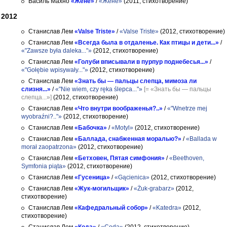
Василь Махно
«Жене»
/
«Жене»
(2011, стихотворение)
2012
Станислав Лем
«Valse Triste»
/
«Valse Triste»
(2012, стихотворение)
Станислав Лем
«Всегда была в отдаленье. Как птицы и дети...»
/
«"Zawsze była daleka..."»
(2012, стихотворение)
Станислав Лем
«Голуби вписывали в пурпур поднебесья...»
/
«"Gołębie wpisywały..."»
(2012, стихотворение)
Станислав Лем
«Знать бы — пальцы слепца, мимоза ли
слизня...»
/
«"Nie wiem, czy ręka ślepca..."»
[= «Знать бы — пальцы
слепца...»]
(2012, стихотворение)
Станислав Лем
«Что внутри воображенья?..»
/
«"Wnetrze mej
wyobraźni?.."»
(2012, стихотворение)
Станислав Лем
«Бабочка»
/
«Motyl»
(2012, стихотворение)
Станислав Лем
«Баллада, снабженная моралью?»
/
«Ballada w
morał zaopatrzona»
(2012, стихотворение)
Станислав Лем
«Бетховен, Пятая симфония»
/
«Beethoven,
Symfonia piąta»
(2012, стихотворение)
Станислав Лем
«Гусеница»
/
«Gącienica»
(2012, стихотворение)
Станислав Лем
«Жук-могильщик»
/
«Żuk-grabarz»
(2012,
стихотворение)
Станислав Лем
«Кафедральный собор»
/
«Katedra»
(2012,
стихотворение)