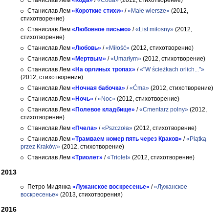
Станислав Лем
«Кода»
/
«Coda»
(2012, стихотворение)
Станислав Лем
«Короткие стихи»
/
«Małe wiersze»
(2012,
стихотворение)
Станислав Лем
«Любовное письмо»
/
«List miłosny»
(2012,
стихотворение)
Станислав Лем
«Любовь»
/
«Miłość»
(2012, стихотворение)
Станислав Лем
«Мертвым»
/
«Umarłym»
(2012, стихотворение)
Станислав Лем
«На орлиных тропах»
/
«"W ścieżkach orlich..."»
(2012, стихотворение)
Станислав Лем
«Ночная бабочка»
/
«Ćma»
(2012, стихотворение)
Станислав Лем
«Ночь»
/
«Noc»
(2012, стихотворение)
Станислав Лем
«Полевое кладбище»
/
«Cmentarz polny»
(2012,
стихотворение)
Станислав Лем
«Пчела»
/
«Pszczoła»
(2012, стихотворение)
Станислав Лем
«Трамваем номер пять через Краков»
/
«Piątką
przez Kraków»
(2012, стихотворение)
Станислав Лем
«Триолет»
/
«Triolet»
(2012, стихотворение)
2013
Петро Мидянка
«Лужанское воскресенье»
/
«Лужанское
воскресенье»
(2013, стихотворения)
2016