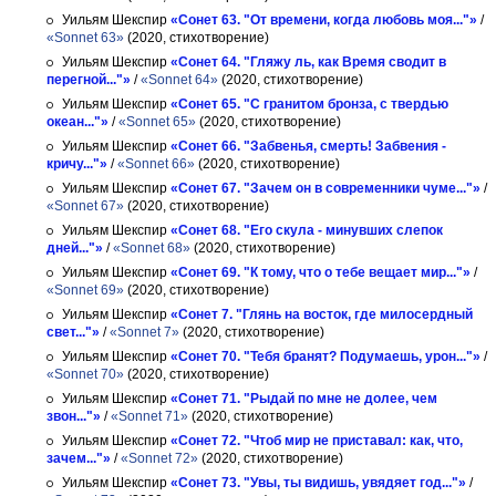
Уильям Шекспир
«Сонет 63. "От времени, когда любовь моя..."»
/
«Sonnet 63»
(2020, стихотворение)
Уильям Шекспир
«Сонет 64. "Гляжу ль, как Время сводит в
перегной..."»
/
«Sonnet 64»
(2020, стихотворение)
Уильям Шекспир
«Сонет 65. "С гранитом бронза, с твердью
океан..."»
/
«Sonnet 65»
(2020, стихотворение)
Уильям Шекспир
«Сонет 66. "Забвенья, смерть! Забвения -
кричу..."»
/
«Sonnet 66»
(2020, стихотворение)
Уильям Шекспир
«Сонет 67. "Зачем он в современники чуме..."»
/
«Sonnet 67»
(2020, стихотворение)
Уильям Шекспир
«Сонет 68. "Его скула - минувших слепок
дней..."»
/
«Sonnet 68»
(2020, стихотворение)
Уильям Шекспир
«Сонет 69. "К тому, что о тебе вещает мир..."»
/
«Sonnet 69»
(2020, стихотворение)
Уильям Шекспир
«Сонет 7. "Глянь на восток, где милосердный
свет..."»
/
«Sonnet 7»
(2020, стихотворение)
Уильям Шекспир
«Сонет 70. "Тебя бранят? Подумаешь, урон..."»
/
«Sonnet 70»
(2020, стихотворение)
Уильям Шекспир
«Сонет 71. "Рыдай по мне не долее, чем
звон..."»
/
«Sonnet 71»
(2020, стихотворение)
Уильям Шекспир
«Сонет 72. "Чтоб мир не приставал: как, что,
зачем..."»
/
«Sonnet 72»
(2020, стихотворение)
Уильям Шекспир
«Сонет 73. "Увы, ты видишь, увядяет год..."»
/