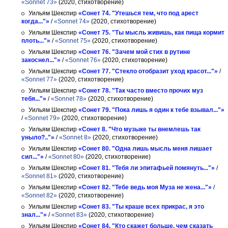
«Sonnet 73»
(2020, стихотворение)
Уильям Шекспир
«Сонет 74. "Утешься тем, что под арест
когда..."»
/
«Sonnet 74»
(2020, стихотворение)
Уильям Шекспир
«Сонет 75. "Ты мысль живишь, как пища кормит
плоть..."»
/
«Sonnet 75»
(2020, стихотворение)
Уильям Шекспир
«Сонет 76. "Зачем мой стих в рутине
закоснел..."»
/
«Sonnet 76»
(2020, стихотворение)
Уильям Шекспир
«Сонет 77. "Стекло отобразит уход красот..."»
/
«Sonnet 77»
(2020, стихотворение)
Уильям Шекспир
«Сонет 78. "Так часто вместо прочих муз
тебя..."»
/
«Sonnet 78»
(2020, стихотворение)
Уильям Шекспир
«Сонет 79. "Пока лишь я один к тебе взывал..."»
/
«Sonnet 79»
(2020, стихотворение)
Уильям Шекспир
«Сонет 8. "Что музыке ты внемлешь так
уныло?.."»
/
«Sonnet 8»
(2020, стихотворение)
Уильям Шекспир
«Сонет 80. "Одна лишь мысль меня лишает
сил..."»
/
«Sonnet 80»
(2020, стихотворение)
Уильям Шекспир
«Сонет 81. "Тебя ли эпитафьей помянуть..."»
/
«Sonnet 81»
(2020, стихотворение)
Уильям Шекспир
«Сонет 82. "Тебе ведь моя Муза не жена..."»
/
«Sonnet 82»
(2020, стихотворение)
Уильям Шекспир
«Сонет 83. "Ты краше всех прикрас, я это
знал..."»
/
«Sonnet 83»
(2020, стихотворение)
Уильям Шекспир
«Сонет 84. "Кто скажет больше, чем сказать