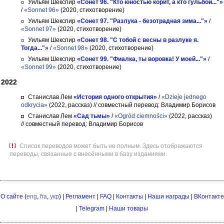
Уильям Шекспир
«Сонет 96. "Кто юностью корит, а кто гульбой..."»
/
«Sonnet 96»
(2020, стихотворение)
Уильям Шекспир
«Сонет 97. "Разлука - безотрадная зима..."»
/
«Sonnet 97»
(2020, стихотворение)
Уильям Шекспир
«Сонет 98. "С тобой с весны в разлуке я.
Тогда..."»
/
«Sonnet 98»
(2020, стихотворение)
Уильям Шекспир
«Сонет 99. "Фиалка, ты воровка! У моей..."»
/
«Sonnet 99»
(2020, стихотворение)
2022
Станислав Лем
«История одного открытия»
/
«Dzieje jednego
odkrycia»
(2022, рассказ)
// совместный перевод: Владимир Борисов
Станислав Лем
«Сад тьмы»
/
«Ogród ciemności»
(2022, рассказ)
// совместный перевод: Владимир Борисов
Список переводов может быть не полным. Здесь отображаются
переводы, связанные с внесёнными в базу изданиями.
О сайте
(
eng
,
fra
,
укр
) |
Регламент
|
FAQ
|
Контакты
|
Наши награды
|
ВКонтакте
|
Telegram
|
Наши товары