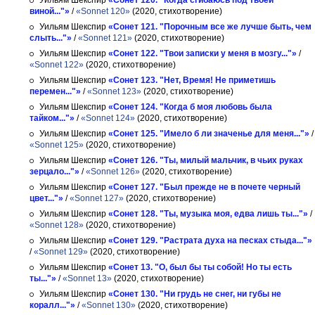
Уильям Шекспир
«Сонет 120. "Когда сгибаюсь под твоей
виной..."»
/
«Sonnet 120»
(2020, стихотворение)
Уильям Шекспир
«Сонет 121. "Порочным все же лучше быть, чем
слыть..."»
/
«Sonnet 121»
(2020, стихотворение)
Уильям Шекспир
«Сонет 122. "Твои записки у меня в мозгу..."»
/
«Sonnet 122»
(2020, стихотворение)
Уильям Шекспир
«Сонет 123. "Нет, Время! Не приметишь
перемен..."»
/
«Sonnet 123»
(2020, стихотворение)
Уильям Шекспир
«Сонет 124. "Когда б моя любовь была
тайком..."»
/
«Sonnet 124»
(2020, стихотворение)
Уильям Шекспир
«Сонет 125. "Имело б ли значенье для меня..."»
/
«Sonnet 125»
(2020, стихотворение)
Уильям Шекспир
«Сонет 126. "Ты, милый мальчик, в чьих руках
зерцало..."»
/
«Sonnet 126»
(2020, стихотворение)
Уильям Шекспир
«Сонет 127. "Был прежде не в почете черный
цвет..."»
/
«Sonnet 127»
(2020, стихотворение)
Уильям Шекспир
«Сонет 128. "Ты, музыка моя, едва лишь ты..."»
/
«Sonnet 128»
(2020, стихотворение)
Уильям Шекспир
«Сонет 129. "Растрата духа на песках стыда..."»
/
«Sonnet 129»
(2020, стихотворение)
Уильям Шекспир
«Сонет 13. "О, был бы ты собой! Но ты есть
ты..."»
/
«Sonnet 13»
(2020, стихотворение)
Уильям Шекспир
«Сонет 130. "Ни грудь не снег, ни губы не
коралл..."»
/
«Sonnet 130»
(2020, стихотворение)