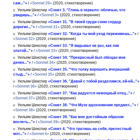
сам..."»
/
«Sonnet 29»
(2020, стихотворение)
Уильям Шекспир
«Сонет 3. "Глянь в зеркало: обличью, что
увидишь..."»
/
«Sonnet 3»
(2020, стихотворение)
Уильям Шекспир
«Сонет 31. "В твоей груди сонм сердцу
дорогих..."»
/
«Sonnet 31»
(2020, стихотворение)
Уильям Шекспир
«Сонет 32. "Когда ты мой уход переживешь..."»
/
«Sonnet 32»
(2020, стихотворение)
Уильям Шекспир
«Сонет 33. "Я видывал не раз, как лик
златой..."»
/
«Sonnet 33»
(2020, стихотворение)
Уильям Шекспир
«Сонет 34. "Прекрасный был обещан мне
денек..."»
/
«Sonnet 34»
(2020, стихотворение)
Уильям Шекспир
«Сонет 35. "Что толку ворошить вчерашний
стыд..."»
/
«Sonnet 35»
(2020, стихотворение)
Уильям Шекспир
«Сонет 36. "Давай с тобой разделимся, ей-ей..."»
/
«Sonnet 36»
(2020, стихотворение)
Уильям Шекспир
«Сонет 37. "Как радуется немощный отец..."»
/
«Sonnet 37»
(2020, стихотворение)
Уильям Шекспир
«Сонет 38. "Что Музе вдохновения предмет..."»
/
«Sonnet 38»
(2020, стихотворение)
Уильям Шекспир
«Сонет 39. "Как мне достойным образом
воспеть..."»
/
«Sonnet 39»
(2020, стихотворение)
Уильям Шекспир
«Сонет 4. "Что тратишь на себя, прелестный
мот..."»
/
«Sonnet 4»
(2020, стихотворение)