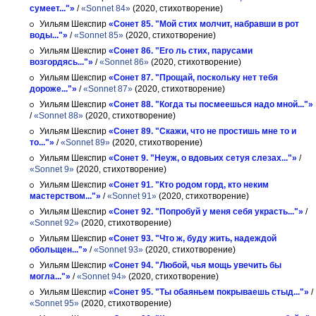
сумеет..."»
/
«Sonnet 84»
(2020, стихотворение)
Уильям Шекспир
«Сонет 85. "Мой стих молчит, набравши в рот
воды..."»
/
«Sonnet 85»
(2020, стихотворение)
Уильям Шекспир
«Сонет 86. "Его ль стих, парусами
возгордясь..."»
/
«Sonnet 86»
(2020, стихотворение)
Уильям Шекспир
«Сонет 87. "Прощай, поскольку нет тебя
дороже..."»
/
«Sonnet 87»
(2020, стихотворение)
Уильям Шекспир
«Сонет 88. "Когда ты посмеешься надо мной..."»
/
«Sonnet 88»
(2020, стихотворение)
Уильям Шекспир
«Сонет 89. "Скажи, что не простишь мне то и
то..."»
/
«Sonnet 89»
(2020, стихотворение)
Уильям Шекспир
«Сонет 9. "Неуж, о вдовьих сетуя слезах..."»
/
«Sonnet 9»
(2020, стихотворение)
Уильям Шекспир
«Сонет 91. "Кто родом горд, кто неким
мастерством..."»
/
«Sonnet 91»
(2020, стихотворение)
Уильям Шекспир
«Сонет 92. "Попробуй у меня себя украсть..."»
/
«Sonnet 92»
(2020, стихотворение)
Уильям Шекспир
«Сонет 93. "Что ж, буду жить, надеждой
обольщен..."»
/
«Sonnet 93»
(2020, стихотворение)
Уильям Шекспир
«Сонет 94. "Любой, чья мощь увечить бы
могла..."»
/
«Sonnet 94»
(2020, стихотворение)
Уильям Шекспир
«Сонет 95. "Ты обаяньем покрываешь стыд..."»
/
«Sonnet 95»
(2020, стихотворение)