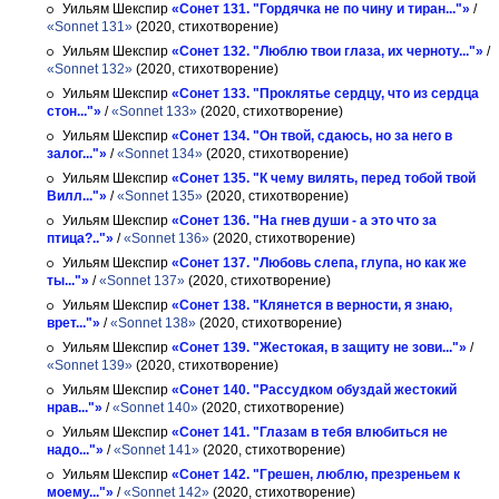
Уильям Шекспир
«Сонет 131. "Гордячка не по чину и тиран..."»
/
«Sonnet 131»
(2020, стихотворение)
Уильям Шекспир
«Сонет 132. "Люблю твои глаза, их черноту..."»
/
«Sonnet 132»
(2020, стихотворение)
Уильям Шекспир
«Сонет 133. "Проклятье сердцу, что из сердца
стон..."»
/
«Sonnet 133»
(2020, стихотворение)
Уильям Шекспир
«Сонет 134. "Он твой, сдаюсь, но за него в
залог..."»
/
«Sonnet 134»
(2020, стихотворение)
Уильям Шекспир
«Сонет 135. "К чему вилять, перед тобой твой
Вилл..."»
/
«Sonnet 135»
(2020, стихотворение)
Уильям Шекспир
«Сонет 136. "На гнев души - а это что за
птица?.."»
/
«Sonnet 136»
(2020, стихотворение)
Уильям Шекспир
«Сонет 137. "Любовь слепа, глупа, но как же
ты..."»
/
«Sonnet 137»
(2020, стихотворение)
Уильям Шекспир
«Сонет 138. "Клянется в верности, я знаю,
врет..."»
/
«Sonnet 138»
(2020, стихотворение)
Уильям Шекспир
«Сонет 139. "Жестокая, в защиту не зови..."»
/
«Sonnet 139»
(2020, стихотворение)
Уильям Шекспир
«Сонет 140. "Рассудком обуздай жестокий
нрав..."»
/
«Sonnet 140»
(2020, стихотворение)
Уильям Шекспир
«Сонет 141. "Глазам в тебя влюбиться не
надо..."»
/
«Sonnet 141»
(2020, стихотворение)
Уильям Шекспир
«Сонет 142. "Грешен, люблю, презреньем к
моему..."»
/
«Sonnet 142»
(2020, стихотворение)