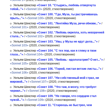
«Sonnet 1»
(2020, стихотворение)
Уильям Шекспир
«Сонет 10. "Стыдись, любовь отвергнута
тобой..."»
/
«Sonnet 10»
(2020, стихотворение)
Уильям Шекспир
«Сонет 100. "Где, Муза, ты растрачиваешь
прыть..."»
/
«Sonnet 100»
(2020, стихотворение)
Уильям Шекспир
«Сонет 101. "Лентяйка Муза, речи обнови..."»
/
«Sonnet 101»
(2020, стихотворение)
Уильям Шекспир
«Сонет 102. "Любовь окрепла, хоть невзрачней
стала..."»
/
«Sonnet 102»
(2020, стихотворение)
Уильям Шекспир
«Сонет 103. "Увы, у Музы не идут дела..."»
/
«Sonnet 103»
(2020, стихотворение)
Уильям Шекспир
«Сонет 104. "С тех пор, как я гляжу в твои
глаза..."»
/
«Sonnet 104»
(2020, стихотворение)
Уильям Шекспир
«Сонет 105. "Любовь - идололатрия? О нет..."»
/
«Sonnet 105»
(2020, стихотворение)
Уильям Шекспир
«Сонет 106. "Горюй, листая ветхие листы..."»
/
«Sonnet 106»
(2020, стихотворение)
Уильям Шекспир
«Сонет 107. "Ни собственный мой страх, ни
мировой..."»
/
«Sonnet 107»
(2020, стихотворение)
Уильям Шекспир
«Сонет 108. "Что там, в мозгу, что требует
чернил..."»
/
«Sonnet 108»
(2020, стихотворение)
Уильям Шекспир
«Сонет 109. "Не говори, что сердцем стал
чужой..."»
/
«Sonnet 109»
(2020, стихотворение)
Уильям Шекспир
«Сонет 11. "Стареешь не быстрее, чем