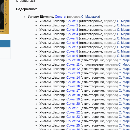
Страниц:
336
Содержание
:
Уильям Шекспир.
Сонеты
(
перевод
С. Маршака
)
Уильям Шекспир.
Сонет 1
(стихотворение,
перевод
С. Марш
Уильям Шекспир.
Сонет 2
(стихотворение,
перевод
С. Марш
Уильям Шекспир.
Сонет 3
(стихотворение,
перевод
С. Марш
Уильям Шекспир.
Сонет 4
(стихотворение,
перевод
С. Марш
Уильям Шекспир.
Сонет 5
(стихотворение,
перевод
С. Марш
Уильям Шекспир.
Сонет 6
(стихотворение,
перевод
С. Марш
Уильям Шекспир.
Сонет 7
(стихотворение,
перевод
С. Марш
Уильям Шекспир.
Сонет 8
(стихотворение,
перевод
С. Марш
Уильям Шекспир.
Сонет 9
(стихотворение,
перевод
С. Марш
Уильям Шекспир.
Сонет 10
(стихотворение,
перевод
С. Мар
Уильям Шекспир.
Сонет 11
(стихотворение,
перевод
С. Мар
Уильям Шекспир.
Сонет 12
(стихотворение,
перевод
С. Мар
Уильям Шекспир.
Сонет 13
(стихотворение,
перевод
С. Мар
Уильям Шекспир.
Сонет 14
(стихотворение,
перевод
С. Мар
Уильям Шекспир.
Сонет 15
(стихотворение,
перевод
С. Мар
Уильям Шекспир.
Сонет 16
(стихотворение,
перевод
С. Мар
Уильям Шекспир.
Сонет 17
(стихотворение,
перевод
С. Мар
Уильям Шекспир.
Сонет 18
(стихотворение,
перевод
С. Мар
Уильям Шекспир.
Сонет 19
(стихотворение,
перевод
С. Мар
Уильям Шекспир.
Сонет 20
(стихотворение,
перевод
С. Мар
Уильям Шекспир.
Сонет 21
(стихотворение,
перевод
С. Мар
Уильям Шекспир.
Сонет 22
(стихотворение,
перевод
С. Мар
Уильям Шекспир.
Сонет 23
(стихотворение,
перевод
С. Мар
Уильям Шекспир.
Сонет 24
(стихотворение,
перевод
С. Мар
Уильям Шекспир.
Сонет 25
(стихотворение,
перевод
С. Мар
Уильям Шекспир.
Сонет 26
(стихотворение,
перевод
С. Мар