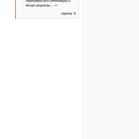
передавал все интонации и
делал акценты
...
>>
оценка: 8