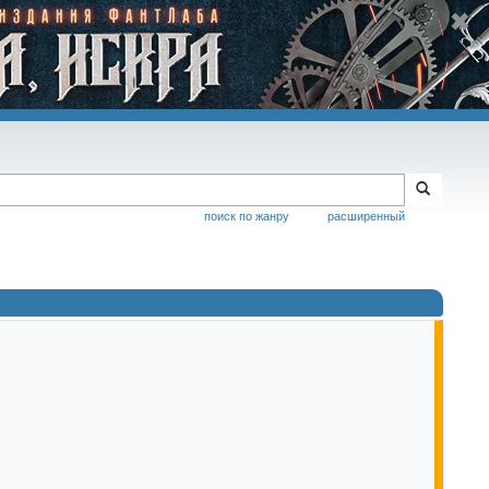
поиск по жанру
расширенный