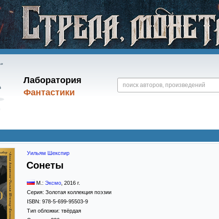
Лаборатория
Фантастики
Уильям Шекспир
Сонеты
М.:
Эксмо
,
2016
г.
Серия:
Золотая коллекция поэзии
ISBN:
978-5-699-95503-9
Тип обложки:
твёрдая