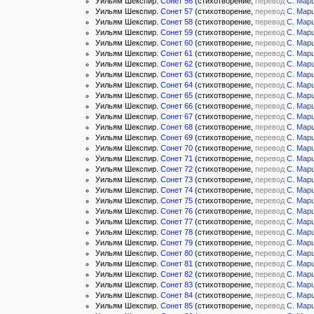
Уильям Шекспир.
Сонет 56
(стихотворение,
перевод
С. Мар
Уильям Шекспир.
Сонет 57
(стихотворение,
перевод
С. Мар
Уильям Шекспир.
Сонет 58
(стихотворение,
перевод
С. Мар
Уильям Шекспир.
Сонет 59
(стихотворение,
перевод
С. Мар
Уильям Шекспир.
Сонет 60
(стихотворение,
перевод
С. Мар
Уильям Шекспир.
Сонет 61
(стихотворение,
перевод
С. Мар
Уильям Шекспир.
Сонет 62
(стихотворение,
перевод
С. Мар
Уильям Шекспир.
Сонет 63
(стихотворение,
перевод
С. Мар
Уильям Шекспир.
Сонет 64
(стихотворение,
перевод
С. Мар
Уильям Шекспир.
Сонет 65
(стихотворение,
перевод
С. Мар
Уильям Шекспир.
Сонет 66
(стихотворение,
перевод
С. Мар
Уильям Шекспир.
Сонет 67
(стихотворение,
перевод
С. Мар
Уильям Шекспир.
Сонет 68
(стихотворение,
перевод
С. Мар
Уильям Шекспир.
Сонет 69
(стихотворение,
перевод
С. Мар
Уильям Шекспир.
Сонет 70
(стихотворение,
перевод
С. Мар
Уильям Шекспир.
Сонет 71
(стихотворение,
перевод
С. Мар
Уильям Шекспир.
Сонет 72
(стихотворение,
перевод
С. Мар
Уильям Шекспир.
Сонет 73
(стихотворение,
перевод
С. Мар
Уильям Шекспир.
Сонет 74
(стихотворение,
перевод
С. Мар
Уильям Шекспир.
Сонет 75
(стихотворение,
перевод
С. Мар
Уильям Шекспир.
Сонет 76
(стихотворение,
перевод
С. Мар
Уильям Шекспир.
Сонет 77
(стихотворение,
перевод
С. Мар
Уильям Шекспир.
Сонет 78
(стихотворение,
перевод
С. Мар
Уильям Шекспир.
Сонет 79
(стихотворение,
перевод
С. Мар
Уильям Шекспир.
Сонет 80
(стихотворение,
перевод
С. Мар
Уильям Шекспир.
Сонет 81
(стихотворение,
перевод
С. Мар
Уильям Шекспир.
Сонет 82
(стихотворение,
перевод
С. Мар
Уильям Шекспир.
Сонет 83
(стихотворение,
перевод
С. Мар
Уильям Шекспир.
Сонет 84
(стихотворение,
перевод
С. Мар
Уильям Шекспир.
Сонет 85
(стихотворение,
перевод
С. Мар