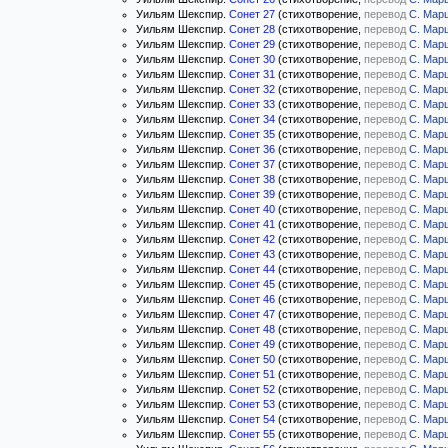
Уильям Шекспир.
Сонет 27
(стихотворение,
перевод
С. Мар
Уильям Шекспир.
Сонет 28
(стихотворение,
перевод
С. Мар
Уильям Шекспир.
Сонет 29
(стихотворение,
перевод
С. Мар
Уильям Шекспир.
Сонет 30
(стихотворение,
перевод
С. Мар
Уильям Шекспир.
Сонет 31
(стихотворение,
перевод
С. Мар
Уильям Шекспир.
Сонет 32
(стихотворение,
перевод
С. Мар
Уильям Шекспир.
Сонет 33
(стихотворение,
перевод
С. Мар
Уильям Шекспир.
Сонет 34
(стихотворение,
перевод
С. Мар
Уильям Шекспир.
Сонет 35
(стихотворение,
перевод
С. Мар
Уильям Шекспир.
Сонет 36
(стихотворение,
перевод
С. Мар
Уильям Шекспир.
Сонет 37
(стихотворение,
перевод
С. Мар
Уильям Шекспир.
Сонет 38
(стихотворение,
перевод
С. Мар
Уильям Шекспир.
Сонет 39
(стихотворение,
перевод
С. Мар
Уильям Шекспир.
Сонет 40
(стихотворение,
перевод
С. Мар
Уильям Шекспир.
Сонет 41
(стихотворение,
перевод
С. Мар
Уильям Шекспир.
Сонет 42
(стихотворение,
перевод
С. Мар
Уильям Шекспир.
Сонет 43
(стихотворение,
перевод
С. Мар
Уильям Шекспир.
Сонет 44
(стихотворение,
перевод
С. Мар
Уильям Шекспир.
Сонет 45
(стихотворение,
перевод
С. Мар
Уильям Шекспир.
Сонет 46
(стихотворение,
перевод
С. Мар
Уильям Шекспир.
Сонет 47
(стихотворение,
перевод
С. Мар
Уильям Шекспир.
Сонет 48
(стихотворение,
перевод
С. Мар
Уильям Шекспир.
Сонет 49
(стихотворение,
перевод
С. Мар
Уильям Шекспир.
Сонет 50
(стихотворение,
перевод
С. Мар
Уильям Шекспир.
Сонет 51
(стихотворение,
перевод
С. Мар
Уильям Шекспир.
Сонет 52
(стихотворение,
перевод
С. Мар
Уильям Шекспир.
Сонет 53
(стихотворение,
перевод
С. Мар
Уильям Шекспир.
Сонет 54
(стихотворение,
перевод
С. Мар
Уильям Шекспир.
Сонет 55
(стихотворение,
перевод
С. Мар