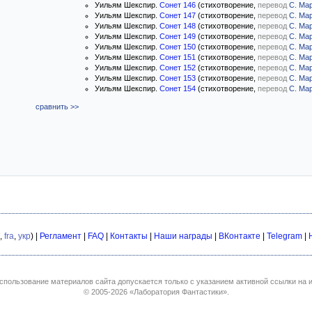
Уильям Шекспир.
Сонет 146
(стихотворение,
перевод
С. Ма
Уильям Шекспир.
Сонет 147
(стихотворение,
перевод
С. Ма
Уильям Шекспир.
Сонет 148
(стихотворение,
перевод
С. Ма
Уильям Шекспир.
Сонет 149
(стихотворение,
перевод
С. Ма
Уильям Шекспир.
Сонет 150
(стихотворение,
перевод
С. Ма
Уильям Шекспир.
Сонет 151
(стихотворение,
перевод
С. Ма
Уильям Шекспир.
Сонет 152
(стихотворение,
перевод
С. Ма
Уильям Шекспир.
Сонет 153
(стихотворение,
перевод
С. Ма
Уильям Шекспир.
Сонет 154
(стихотворение,
перевод
С. Ма
сравнить >>
,
fra
,
укр
) |
Регламент
|
FAQ
|
Контакты
|
Наши награды
|
ВКонтакте
|
Telegram
|
спользование материалов сайта допускается только с указанием активной ссылки на и
© 2005-2026
«Лаборатория Фантастики»
.