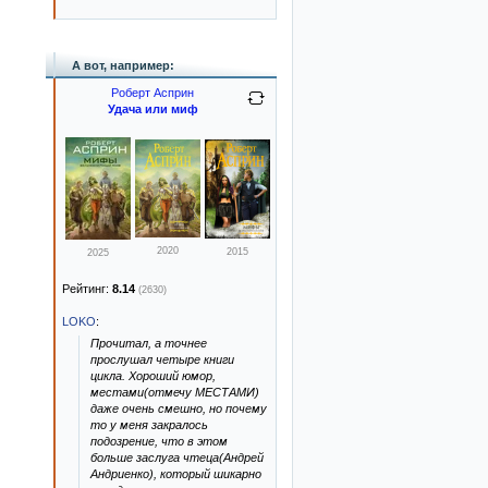
А вот, например:
Роберт Асприн
Удача или миф
2020
2015
2025
Рейтинг:
8.14
(2630)
LOKO
:
Прочитал, а точнее
прослушал четыре книги
цикла. Хороший юмор,
местами(отмечу МЕСТАМИ)
даже очень смешно, но почему
то у меня закралось
подозрение, что в этом
больше заслуга чтеца(Андрей
Андриенко), который шикарно