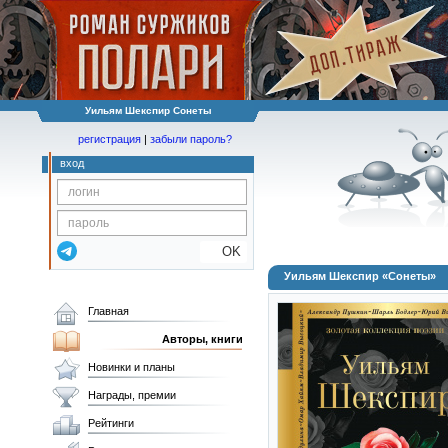
Уильям Шекспир Сонеты
регистрация
|
забыли пароль?
вход
OK
Уильям Шекспир «Сонеты»
Главная
Авторы, книги
Новинки и планы
Награды, премии
Рейтинги