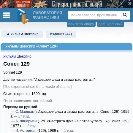
ЛАБОРАТОРИЯ
ФАНТАСТИКИ
поиск по жанру
расширенный
◄ Уильям Шекспир
издания (47)
Уильям Шекспир «Сонет 129»
Уильям Шекспир
Сонет 129
Sonnet 129
Другие названия: "Издержки духа и стыда растрата..."
[The expense of spirit in a waste of shame]
Стихотворение,
1609
год
Язык написания: английский
Перевод на русский:
—
С. Маршак
(«Издержки духа и стыда растрата...»; Сонет 129)
; 1959
г.
— 17 изд.
—
А. Либерман
(129. «Растрата духа на потребу телу…»; Сонет 129)
;
1977 г.
— 2 изд.
—
И. Астерман
(129)
; 1989 г.
— 1 изд.