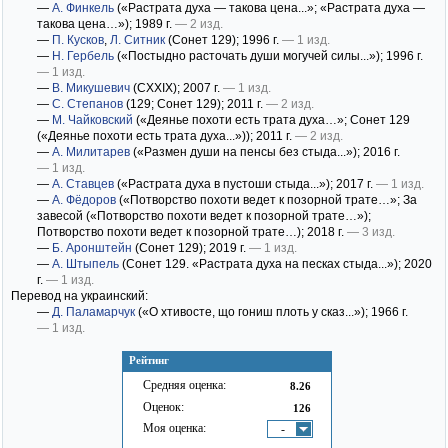
—
А. Финкель
(«Растрата духа — такова цена...»; «Растрата духа —
такова цена…»)
; 1989 г.
— 2 изд.
—
П. Кусков
,
Л. Ситник
(Сонет 129)
; 1996 г.
— 1 изд.
—
Н. Гербель
(«Постыдно расточать души могучей силы...»)
; 1996 г.
— 1 изд.
—
В. Микушевич
(CXXIX)
; 2007 г.
— 1 изд.
—
С. Степанов
(129; Сонет 129)
; 2011 г.
— 2 изд.
—
М. Чайковский
(«Деянье похоти есть трата духа…»; Сонет 129
(«Деянье похоти есть трата духа...»))
; 2011 г.
— 2 изд.
—
А. Милитарев
(«Размен души на пенсы без стыда...»)
; 2016 г.
— 1 изд.
—
А. Ставцев
(«Растрата духа в пустоши стыда...»)
; 2017 г.
— 1 изд.
—
А. Фёдоров
(«Потворство похоти ведет к позорной трате…»; За
завесой («Потворство похоти ведет к позорной трате…»);
Потворство похоти ведет к позорной трате…)
; 2018 г.
— 3 изд.
—
Б. Аронштейн
(Сонет 129)
; 2019 г.
— 1 изд.
—
А. Штыпель
(Сонет 129. «Растрата духа на песках стыда...»)
; 2020
г.
— 1 изд.
Перевод на украинский:
—
Д. Паламарчук
(«О хтивосте, що гониш плоть у сказ...»)
; 1966 г.
— 1 изд.
Рейтинг
Средняя оценка:
8.26
Оценок:
126
Моя оценка:
-