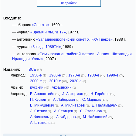
подробнее
Входит в:
— сборник
«Сонеты»
, 1609 г.
— журнал
«Время и мы, № 17»
, 1977 г.
— антологию
«Западноевропейский сонет XIII-XVII веков»
, 1988 г.
— журнал
«Звезда 1989'04»
, 1989 г.
— антологию
«Семь веков английской поэзии. Англия. Шотландия.
Ирландия. Уэльс»
, 2007 г.
Издания:
ВСЕ
(47)
/период:
1950-е
,
1960-е
,
1970-е
,
1980-е
,
1990-е
,
(1)
(5)
(1)
(4)
(7)
2000-е
,
2010-е
,
2020-е
(3)
(20)
(6)
/языки:
русский
,
украинский
(46)
(1)
/перевод:
Б. Аронштейн
,
И. Астерман
,
Н. Гербель
,
(1)
(1)
(1)
П. Кусков
,
А. Либерман
,
С. Маршак
,
(1)
(2)
(17)
В. Микушевич
,
А. Милитарев
,
Д. Паламарчук
,
(1)
(1)
(1)
Л. Ситник
,
А. Ставцев
,
С. Степанов
,
(1)
(1)
(2)
А. Финкель
,
А. Фёдоров
,
М. Чайковский
,
(2)
(3)
(2)
А. Штыпель
(1)