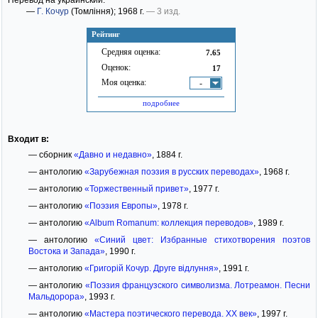
Перевод на украинский:
—
Г. Кочур
(Томління)
; 1968 г.
— 3 изд.
Рейтинг
Средняя оценка:
7.65
Оценок:
17
Моя оценка:
-
подробнее
Входит в:
— сборник
«Давно и недавно»
, 1884 г.
— антологию
«Зарубежная поэзия в русских переводах»
, 1968 г.
— антологию
«Торжественный привет»
, 1977 г.
— антологию
«Поэзия Европы»
, 1978 г.
— антологию
«Album Romanum: коллекция переводов»
, 1989 г.
— антологию
«Синий цвет: Избранные стихотворения поэтов
Востока и Запада»
, 1990 г.
— антологию
«Григорій Кочур. Друге відлуння»
, 1991 г.
— антологию
«Поэзия французского символизма. Лотреамон. Песни
Мальдорора»
, 1993 г.
— антологию
«Мастера поэтического перевода. XX век»
, 1997 г.