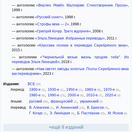
— антологию
«Верлен. Рембо. Малларме. Стихотворения. Проза»
,
1998 г.
— антологию
«Русский сонет»
, 1998 г.
— антологию
«Строфы века — 2»
, 1998 г.
— антологию
«Григорій Кочур. Третє відлуння»
, 2008 г.
— антологию
«Эльга Линецкая. Избранные переводы»
, 2011 г.
— антологию
«Классика поэзии в переводах Серебряного века»
,
2015 г.
— антологию
«"Чернильной вязью жизнь продлю тебе". Из
переводов Эльги Линецкой»
, 2018 г.
— антологию
«Нам светят звёзды золотые. Поэты Серебряного века
как переводчики»
, 2023 г.
Издания:
ВСЕ
(53)
/период:
1900-е
,
1930-е
,
1950-е
,
1960-е
,
1970-е
,
(1)
(1)
(1)
(6)
(6)
1980-е
,
1990-е
,
2000-е
,
2010-е
,
2020-е
(6)
(15)
(6)
(7)
(4)
/языки:
русский
,
французский
,
украинский
(49)
(1)
(3)
/перевод:
В. Алексеев
,
И. Анненский
,
В. Брюсов
,
(1)
(13)
(3)
Г. Кочур
,
Э. Линецкая
,
Б. Пастернак
,
М. Яснов
(3)
(4)
(23)
(4)
+ещё 9 изданий