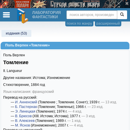
ЛАБОРАТОРИЯ
ФАНТАСТИКИ
поиск по жанру
расширенный
издания (53)
Поль Верлен «Томление»
Поль Верлен
Томление
II. Langueur
Другие названия: Истома; Изнеможение
Стихотворение,
1884
год
Язык написания: французский
Перевод на русский:
—
И. Анненский
(Томление ; Томление. Сонет)
; 1939 г.
— 13 изд.
—
Б. Пастернак
(Томление; Томленье)
; 1966 г.
— 23 изд.
—
Э. Линецкая
(Томление)
; 1974 г.
— 4 изд.
—
В. Брюсов
(XIII. Истома; Истома)
; 1977 г.
— 3 изд.
—
В. Алексеев
(Томление)
; 1989 г.
— 1 изд.
—
М. Яснов
(Изнеможение)
; 2007 г.
— 4 изд.