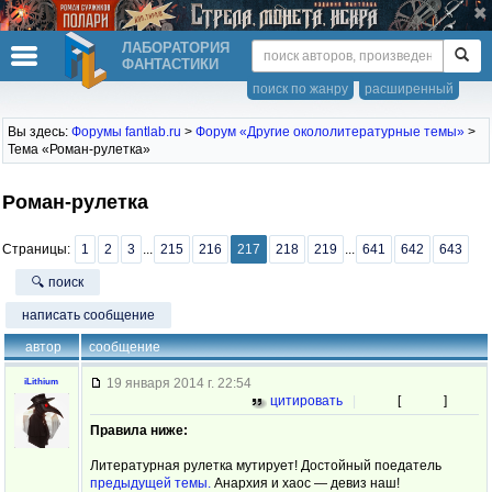
ЛАБОРАТОРИЯ
ФАНТАСТИКИ
поиск по жанру
расширенный
Вы здесь:
Форумы fantlab.ru
>
Форум «Другие окололитературные темы»
>
Тема «Роман-рулетка»
Роман-рулетка
Страницы:
1
2
3
...
215
216
217
218
219
...
641
642
643
🔍 поиск
написать сообщение
автор
сообщение
19 января 2014 г. 22:54
iLithium
цитировать
|
[
]
Правила ниже:
Литературная рулетка мутирует! Достойный поедатель
предыдущей темы.
Анархия и хаос — девиз наш!