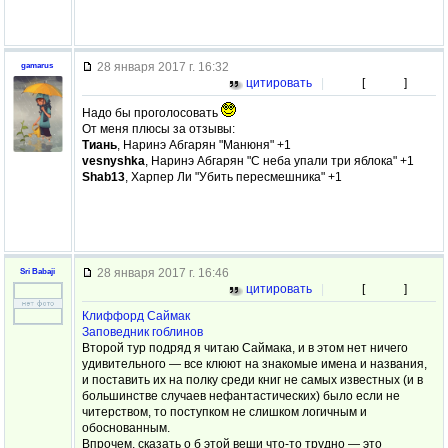
28 января 2017 г. 16:32
gamarus
цитировать
|
[
]
Надо бы проголосовать
От меня плюсы за отзывы:
Тиань
, Наринэ Абгарян "Манюня" +1
vesnyshka
, Наринэ Абгарян "С неба упали три яблока" +1
Shab13
, Харпер Ли "Убить пересмешника" +1
28 января 2017 г. 16:46
Sri Babaji
цитировать
|
[
]
Клиффорд Саймак
Заповедник гоблинов
Второй тур подряд я читаю Саймака, и в этом нет ничего
удивительного — все клюют на знакомые имена и названия,
и поставить их на полку среди книг не самых известных (и в
большинстве случаев нефантастических) было если не
читерством, то поступком не слишком логичным и
обоснованным.
Впрочем, сказать о б этой вещи что-то трудно — это