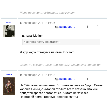
–––
Жена простит, любовница отомстит
28 января 2017 г. 16:05
Тиань
цитировать
|
[
]
цитата
iLithium
И оценок почти не ставят...
Я жду, когда отзовутся на Льва Толстого.
–––
Огонь не бывает злым или добрым. Он просто горит. (с)
28 января 2017 г. 16:08
aiva79
цитировать
|
[
]
На "Убить пересмешника..." от меня отзыва не будет. Очень
хорошая книга, о которой столько всего сказано, что мне
придется просто повторяться. А этого не хочется.
На второй роман отзовусь сегодня-завтра.