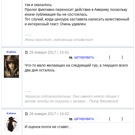
так и оказалось.
Пролог фиктивно переносит действие в Америку, поскольку
иначе публикация бы не состоялась.
Тот случай, когда цензура заставила написать качественный
и интересный текст. Очень удивлен.
–––
Жена простит, любовница отомстит
28 января 2017 г. 15:41
Anahitta
цитировать
|
[
]
Что-то мало желающих на следующий тур, а текущего всего
два дня осталось.
–––
Чернила соблазнительны. Они имеют нечто общее с
вином, чтобы не сказать с кровью. - Петр Вяземский
28 января 2017 г. 16:02
iLithium
цитировать
|
[
]
И оценок почти не ставят...