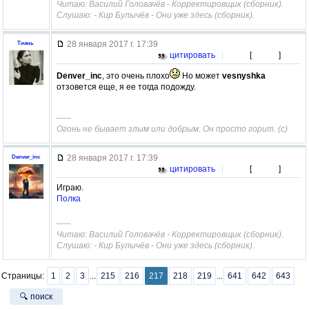
Читаю: Василий Головачёв - Корректировщик (сборник).
Слушаю: - Кир Булычёв - Они уже здесь (сборник).
28 января 2017 г. 17:39
Тиань
цитировать
|
[
]
Denver_inc
, это очень плохо
Но может
vesnyshka
отзовется еще, я ее тогда подожду.
–––
Огонь не бывает злым или добрым. Он просто горит. (с)
28 января 2017 г. 17:39
Denver_inc
цитировать
|
[
]
Играю.
Полка
–––
Читаю: Василий Головачёв - Корректировщик (сборник).
Слушаю: - Кир Булычёв - Они уже здесь (сборник).
Страницы:
1
2
3
...
215
216
217
218
219
...
641
642
643
🔍 поиск