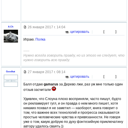
26 января 2017 г. 14:04
A.Ch
цитировать
|
[
]
Играю.
Полка
–––
Нужно всегда говорить правду, но из этого не следует, что
нужно говорить всю правду.
27 января 2017 г. 08:14
Goodkat
цитировать
|
[
]
Балл отдаю
gamarus
за Дерево лжи, раз уж мне только один
отзыв засчитали
Удивлен, что Слоуна плохо восприняли, часто пишут, будто
он рекламирует гугл, и он правда о нем много пишет, хотя
никаких похвал я не заметил — наоборот, книга говорит о
том, что важнее всех технологий и прогресса оказываются
простые человеческие чувства и привязанности. Не говоря
уже о том, какую добрую по духу фэнтезийную приключатину
автору удалось сваять ))