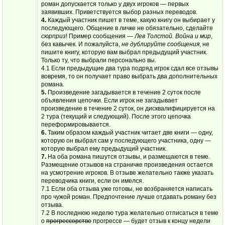
роман допускается только у двух игроков — первых
заявивших. Приветствуется выбор разных переводов.
4.
Каждый участник пишет в теме, какую книгу он выбирает у
последующего. Общение в личке не обязательно, сделайте
сюрприз
! Пример сообщения —
Лев Толстой. Война и мир
,
без кавычек. И пожалуйста,
не дублируйте сообщения
, не
пишите книгу, которую вам выбрал предыдущий участник.
Только ту, что выбрали персонально вы.
4.1 Если предыдущие два тура подряд игрок сдал все отзывы
вовремя, то он получает право выбрать два дополнительных
романа.
5.
Произведение загадывается в течение 2 суток после
объявления цепочки. Если игрок не загадывает
произведение в течение 2 суток, он дисквалифицируется на
2 тура (текущий и следующий). После этого цепочка
переформировывается.
6.
Таким образом каждый участник читает две книги — одну,
которую он выбрал сам у последующего участника, одну —
которую выбрал ему предыдущий участник.
7.
На оба романа пишутся отзывы, и размещаются в теме.
Размещение отзывов на страничке произведения остается
на усмотрение игроков. В отзыве желательно также указать
переводчика книги, если он имелся.
7.1 Если оба отзыва уже готовы, не возбраняется написать
про чужой роман. Предпочтение лучше отдавать роману без
отзыва.
7.2 В последнюю неделю тура желательно отписаться в теме
о
прогрессорстве
прогрессе — будет отзыв к концу недели