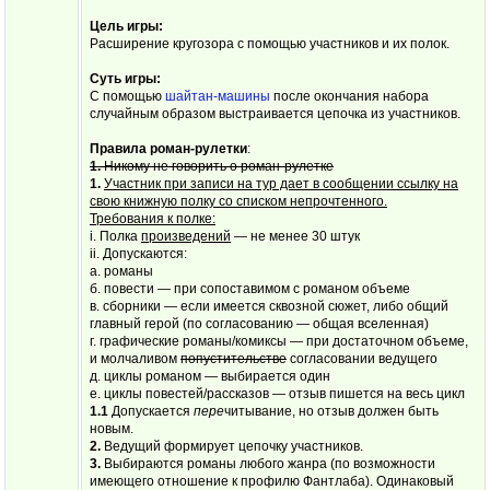
Цель игры:
Расширение кругозора с помощью участников и их полок.
Суть игры:
С помощью
шайтан-машины
после окончания набора
случайным образом выстраивается цепочка из участников.
Правила роман-рулетки
:
1.
Никому не говорить о роман-рулетке
1.
Участник при записи на тур дает в сообщении ссылку на
свою книжную полку со списком непрочтенного.
Требования к полке:
i. Полка
произведений
— не менее 30 штук
ii. Допускаются:
а. романы
б. повести — при сопоставимом с романом объеме
в. сборники — если имеется сквозной сюжет, либо общий
главный герой (по согласованию — общая вселенная)
г. графические романы/комиксы — при достаточном объеме,
и молчаливом
попустительстве
согласовании ведущего
д. циклы романом — выбирается один
е. циклы повестей/рассказов — отзыв пишется на весь цикл
1.1
Допускается
пере
читывание, но отзыв должен быть
новым.
2.
Ведущий формирует цепочку участников.
3.
Выбираются романы любого жанра (по возможности
имеющего отношение к профилю Фантлаба). Одинаковый