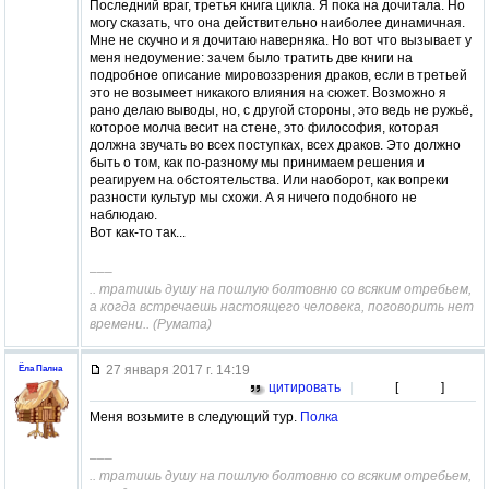
Последний враг, третья книга цикла. Я пока на дочитала. Но
могу сказать, что она действительно наиболее динамичная.
Мне не скучно и я дочитаю наверняка. Но вот что вызывает у
меня недоумение: зачем было тратить две книги на
подробное описание мировоззрения драков, если в третьей
это не возымеет никакого влияния на сюжет. Возможно я
рано делаю выводы, но, с другой стороны, это ведь не ружьё,
которое молча весит на стене, это философия, которая
должна звучать во всех поступках, всех драков. Это должно
быть о том, как по-разному мы принимаем решения и
реагируем на обстоятельства. Или наоборот, как вопреки
разности культур мы схожи. А я ничего подобного не
наблюдаю.
Вот как-то так...
–––
.. тратишь душу на пошлую болтовню со всяким отребьем,
а когда встречаешь настоящего человека, поговорить нет
времени.. (Румата)
27 января 2017 г. 14:19
Ёла Пална
цитировать
|
[
]
Меня возьмите в следующий тур.
Полка
–––
.. тратишь душу на пошлую болтовню со всяким отребьем,