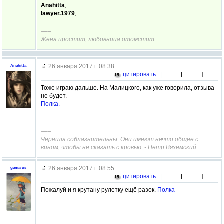
Anahitta
,
lawyer.1979
,
–––
Жена простит, любовница отомстит
26 января 2017 г. 08:38
Anahitta
цитировать
|
[
]
Тоже играю дальше. На Малицкого, как уже говорила, отзыва
не будет.
Полка.
–––
Чернила соблазнительны. Они имеют нечто общее с
вином, чтобы не сказать с кровью. - Петр Вяземский
26 января 2017 г. 08:55
gamarus
цитировать
|
[
]
Пожалуй и я крутану рулетку ещё разок.
Полка