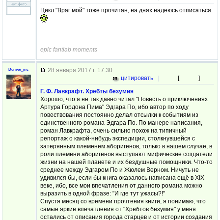
Цикл "Враг мой" тоже прочитан, на днях надеюсь отписаться.
–––
epic fantlab moments
28 января 2017 г. 17:30
Denver_inc
цитировать
|
[
]
Г. Ф. Лавкрафт. Хребты безумия
Хорошо, что я не так давно читал "Повесть о приключениях
Артура Гордона Пима" Эдгара По, ибо автор по ходу
повествования постоянно делал отсылки к событиям из
единственного романа Эдгара По. По манере написания,
роман Лавкрафта, очень сильно похож на типичный
репортаж о какой-нибудь экспедиции, столкнувшейся с
затерянным племенем аборигенов, только в нашем случае, в
роли племени аборигенов выступают мифические создатели
жизни на нашей планете и их бездушные помощники. Что-то
среднее между Эдгаром По и Жюлем Верном. Ничуть не
удивился бы, если бы книга оказалось написана ещё в XIX
веке, ибо, все мои впечатления от данного романа можно
выразить в одной фразе: "И где тут ужасы?!"
Спустя месяц со времени прочтения книги, я понимаю, что
самые яркие впечатления от "Хребтов безумия" у меня
остались от описания города старцев и от истории создания