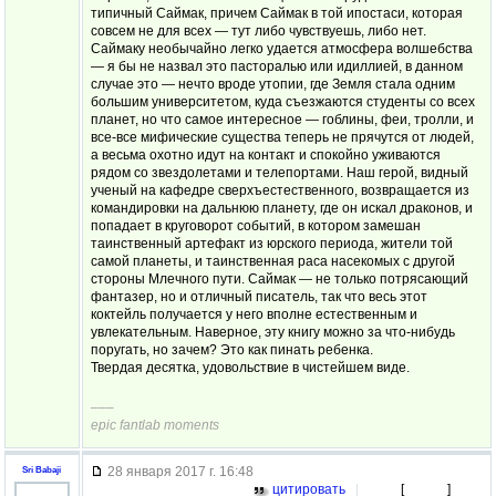
типичный Саймак, причем Саймак в той ипостаси, которая
совсем не для всех — тут либо чувствуешь, либо нет.
Саймаку необычайно легко удается атмосфера волшебства
— я бы не назвал это пасторалью или идиллией, в данном
случае это — нечто вроде утопии, где Земля стала одним
большим университетом, куда съезжаются студенты со всех
планет, но что самое интересное — гоблины, феи, тролли, и
все-все мифические существа теперь не прячутся от людей,
а весьма охотно идут на контакт и спокойно уживаются
рядом со звездолетами и телепортами. Наш герой, видный
ученый на кафедре сверхъестественного, возвращается из
командировки на дальнюю планету, где он искал драконов, и
попадает в круговорот событий, в котором замешан
таинственный артефакт из юрского периода, жители той
самой планеты, и таинственная раса насекомых с другой
стороны Млечного пути. Саймак — не только потрясающий
фантазер, но и отличный писатель, так что весь этот
коктейль получается у него вполне естественным и
увлекательным. Наверное, эту книгу можно за что-нибудь
поругать, но зачем? Это как пинать ребенка.
Твердая десятка, удовольствие в чистейшем виде.
–––
epic fantlab moments
28 января 2017 г. 16:48
Sri Babaji
цитировать
|
[
]