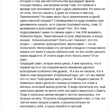
история о том, как обстоятельства вынуждают врагов
сосуществовать, как вопреки всему тому, что привело к
вражде они проникаются друг к другу уважением. Но книга не
об этом. Честно сказать, я даже не поняла о чём она.
Приключения? Ну какие могут быть приключения в одной
единственной пещере? Справедливости ради упомяну ещё
динамичное начало, но и совсем тоскливый конец, тоже. О
выживании в агрессивной среде? Нет. Эта тема
подразумевает какие-то свежие идеи о том, КАК выживать.
Робинзон Крузо, Таинственный остров, Марсианин, в конце
концов... Ксенопсихология? Опять нет. Нееееет, это что
угодно — религия, культурология, философия — но не
психология. Философию эту, которой отведено столько много
букав в это книге я нашла любопытной, но без особо ценного
зерна мудрости. И стоило ради этого писать книгу? И не
одну...
Грядущий завет, вторая книга цикла. А мне казалось, что в
первой части и так слишком много внимания уделено
культурным особенностям драков... И я бы не сказала, что в
Завете нам предлагают углубленный курс, нет, тут мы имеем
что-то типа "повторение мать ученья". В общем я увязла. Я
буквально через десяток страниц отложила это чтиво и
взялась за второй выбор рулетки. А когда прочитала его, ещё
некоторое время не могла себя заставить вернуться к Завету.
Тогда я написала своему визави и честно призналась, что
больше не могу. Получила обнадёживающий ответ, о том, что
третья книга лучшая в цикле, и решила больше не
насиловать себя, а сразу перейти в третьей.