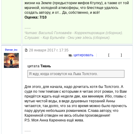
жизни на Земле (предыстории мифов Ктулху), а также от той
мрачной, холодной атмосферы, что блестяще удалось
создать автору, и от... Да, собственно, и всё!
Оценка: 7/10
–––
Читаю: Василий Головачёв - Корректировщик (сборник).
Слушаю: - Кир Булычёв - Они уже здесь (сборник).
28 января 2017 г. 17:35
Denver_inc
цитировать
|
[
]
цитата
Тиань
Я жду, когда отзовутся на Льва Толстого.
Для этого, для начала, надо дочитать хотя бы Толстого. А
судя по тем темпам с которыми я читаю этот роман, то Вам
придётся ждать ещё недели две, как минимум. Ибо, главы с
мутью чистой воды, в виде душевных терзаний Анны
читаются, так долго, что за это время можно было прочесть
пару другую небольших романчиков. Слава автору, что
Карениной отведен не весь объём произведения!
P.S. Моя Анна Каренина ещё жива.
–––