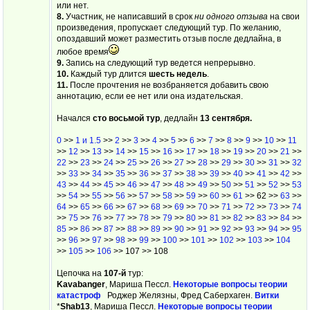
или нет.
8.
Участник, не написавший в срок
ни одного отзыва
на свои
произведения, пропускает следующий тур. По желанию,
опоздавший может разместить отзыв после дедлайна, в
любое время
9.
Запись на следующий тур ведется непрерывно.
10.
Каждый тур длится
шесть недель
.
11.
После прочтения не возбраняется добавить свою
аннотацию, если ее нет или она издательская.
Начался
сто восьмой тур
, дедлайн
13 сентября.
0
>>
1 и 1.5
>>
2
>>
3
>>
4
>>
5
>>
6
>>
7
>>
8
>>
9
>>
10
>>
11
>>
12
>>
13
>>
14
>>
15
>>
16
>>
17
>>
18
>>
19
>>
20
>>
21
>>
22
>>
23
>>
24
>>
25
>>
26
>>
27
>>
28
>>
29
>>
30
>>
31
>>
32
>>
33
>>
34
>>
35
>>
36
>>
37
>>
38
>>
39
>>
40
>>
41
>>
42
>>
43
>>
44
>>
45
>>
46
>>
47
>>
48
>>
49
>>
50
>>
51
>>
52
>>
53
>>
54
>>
55
>>
56
>>
57
>>
58
>>
59
>>
60
>>
61
>> 62 >>
63
>>
64
>>
65
>>
66
>>
67
>>
68
>>
69
>>
70
>>
71
>>
72
>>
73
>>
74
>>
75
>>
76
>>
77
>>
78
>>
79
>>
80
>>
81
>>
82
>>
83
>>
84
>>
85
>>
86
>>
87
>>
88
>>
89
>>
90
>>
91
>>
92
>>
93
>>
94
>>
95
>>
96
>>
97
>>
98
>>
99
>>
100
>>
101
>>
102
>>
103
>>
104
>>
105
>>
106
>> 107 >> 108
Цепочка на
107-й
тур:
Kavabanger
, Мариша Пессл.
Некоторые вопросы теории
катастроф
Роджер Желязны, Фред Саберхаген.
Витки
*
Shab13
, Мариша Пессл.
Некоторые вопросы теории