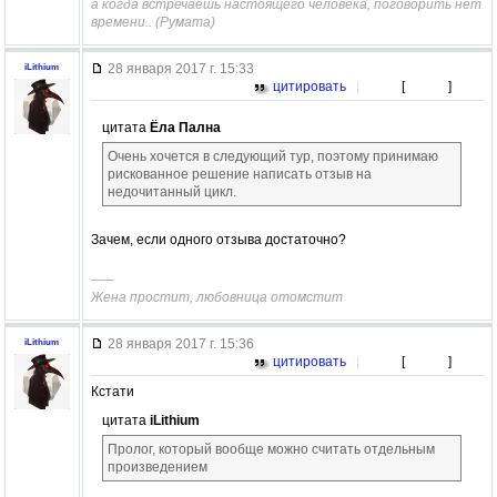
а когда встречаешь настоящего человека, поговорить нет
времени.. (Румата)
28 января 2017 г. 15:33
iLithium
цитировать
|
[
]
цитата
Ёла Пална
Очень хочется в следующий тур, поэтому принимаю
рискованное решение написать отзыв на
недочитанный цикл.
Зачем, если одного отзыва достаточно?
–––
Жена простит, любовница отомстит
28 января 2017 г. 15:36
iLithium
цитировать
|
[
]
Кстати
цитата
iLithium
Пролог, который вообще можно считать отдельным
произведением