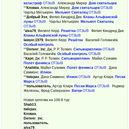
катастроф
ОТЗЫВ
Александр Мирер.
Дом скитальцев
**
Клован
, Александр Мирер.
Дом скитальцев
ОТЗЫВ
Чарльз Метьюрин.
Мельмот Скиталец
ОТЗЫВ
**
Добрый Ээх
, Филип Киндред Дик.
Кланы Альфанской
луны
ОТЗЫВ
Чарльз Метьюрин.
Мельмот Скиталец
ОТЗЫВ
*
aiva79
, Филипп Керр.
Решётка
ОТЗЫВ
Филип Киндред Дик.
Кланы Альфанской луны
ОТЗЫВ
lawyer.1979
, Филипп Керр.
Решётка
Василий Головачёв.
Особый контроль
**
Denver_inc
, Дж. Р. Р. Толкин.
Сильмариллион
ОТЗЫВ
Василий Головачёв.
Особый контроль
ОТЗЫВ
*
Харп
, Дж. Р. Р. Толкин.
Сильмариллион
Майкл Суэнвик.
Полёт феникса
ОТЗЫВ
*
Anahitta
, Майкл Суэнвик.
Полёт феникса
ОТЗЫВ
Дэна
Симмонс.
Илион
**
twixpav
, Дэна Симмонс.
Илион
ОТЗЫВ
Артур Кларк.
Пески
Марса
ОТЗЫВ
**
пользователь
, Артур Кларк.
Пески Марса
ОТЗЫВ
Роджер
Желязны, Фред Саберхаген.
Витки
ОТЗЫВ
Новая цепочка на 108-й тур:
Shab13
,
twixpav
,
Клован
,
Denver_inc
,
пользователь
,
aiva79
,