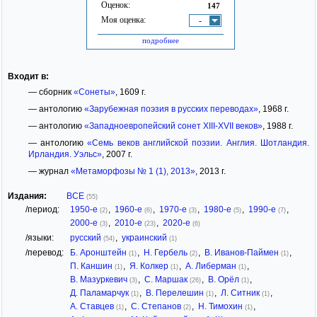
Оценок:
147
Моя оценка:
-
подробнее
Входит в:
— сборник
«Сонеты»
, 1609 г.
— антологию
«Зарубежная поэзия в русских переводах»
, 1968 г.
— антологию
«Западноевропейский сонет XIII-XVII веков»
, 1988 г.
— антологию
«Семь веков английской поэзии. Англия. Шотландия.
Ирландия. Уэльс»
, 2007 г.
— журнал
«Метаморфозы № 1 (1), 2013»
, 2013 г.
Издания:
ВСЕ
(55)
/период:
1950-е
,
1960-е
,
1970-е
,
1980-е
,
1990-е
,
(2)
(6)
(3)
(5)
(7)
2000-е
,
2010-е
,
2020-е
(3)
(23)
(6)
/языки:
русский
,
украинский
(54)
(1)
/перевод:
Б. Аронштейн
,
Н. Гербель
,
В. Иванов-Паймен
,
(1)
(2)
(1)
П. Каншин
,
Я. Колкер
,
А. Либерман
,
(1)
(1)
(1)
В. Мазуркевич
,
С. Маршак
,
В. Орёл
,
(3)
(26)
(1)
Д. Паламарчук
,
В. Перелешин
,
Л. Ситник
,
(1)
(1)
(1)
А. Ставцев
,
С. Степанов
,
Н. Тимохин
,
(1)
(2)
(1)