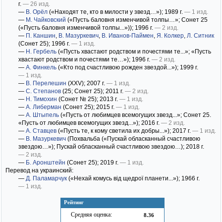
г.
— 26 изд.
—
В. Орёл
(«Находят те, кто в милости у звезд…»)
; 1989 г.
— 1 изд.
—
М. Чайковский
(«Пусть баловня изменчивой толпы…»; Сонет 25
(«Пусть баловня изменчивой толпы...»))
; 1996 г.
— 2 изд.
—
П. Каншин
,
В. Мазуркевич
,
В. Иванов-Паймен
,
Я. Колкер
,
Л. Ситник
(Сонет 25)
; 1996 г.
— 1 изд.
—
Н. Гербель
(«Пусть хвастают родством и почестями те...»; «Пусть
хвастают родством и почестями те…»)
; 1996 г.
— 2 изд.
—
А. Финкель
(«Кто под счастливою рожден звездой...»)
; 1999 г.
— 1 изд.
—
В. Перелешин
(XXV)
; 2007 г.
— 1 изд.
—
С. Степанов
(25; Сонет 25)
; 2011 г.
— 2 изд.
—
Н. Тимохин
(Сонет № 25)
; 2013 г.
— 1 изд.
—
А. Либерман
(Сонет 25)
; 2015 г.
— 1 изд.
—
А. Штыпель
(«Пусть от любимцев всемогущих звезд...»; Сонет 25.
«Пусть от любимцев всемогущих звезд...»)
; 2016 г.
— 2 изд.
—
А. Ставцев
(«Пусть те, к кому светила их добры...»)
; 2017 г.
— 1 изд.
—
В. Мазуркевич
(Похвальба («Пускай обласканный счастливою
звездою…»); Пускай обласканный счастливою звездою…)
; 2018 г.
— 2 изд.
—
Б. Аронштейн
(Сонет 25)
; 2019 г.
— 1 изд.
Перевод на украинский:
—
Д. Паламарчук
(«Нехай комусь від щедрої планети...»)
; 1966 г.
— 1 изд.
Рейтинг
Средняя оценка:
8.36