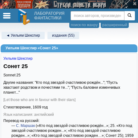
ЛАБОРАТОРИЯ
ФАНТАСТИКИ
поиск по жанру
расширенный
◄ Уильям Шекспир
издания (55)
Уильям Шекспир «Сонет 25»
Уильям Шекспир
Сонет 25
Sonnet 25
Другие названия: "Кто под звездой счастливою рождён..."; "Пусть
хвастают родством и почестями те..."; "Пусть баловни изменчивых
планет..."
[Let those who are in favour with their stars]
Стихотворение,
1609
год
Язык написания: английский
Перевод на русский:
—
С. Маршак
(«Кто под звездой счастливою рождён...»; 25. «Кто под
звездой счастливою рожден...»; «Кто под звездой счастливою
рожден...»; «Кто под звездой счастливою рожден…»; Сонет 25)
; 1959