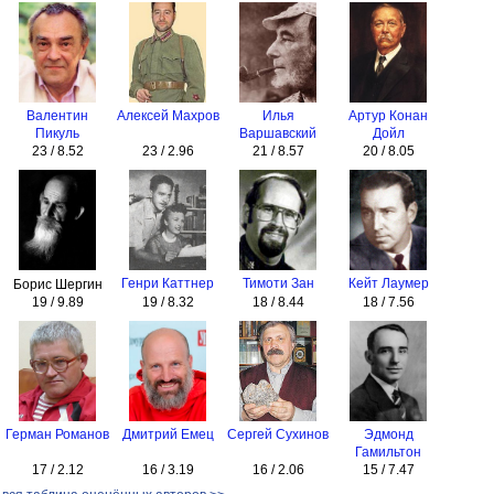
Валентин
Алексей Махров
Илья
Артур Конан
Пикуль
Варшавский
Дойл
23 / 8.52
23 / 2.96
21 / 8.57
20 / 8.05
Генри Каттнер
Тимоти Зан
Кейт Лаумер
Борис Шергин
19 / 9.89
19 / 8.32
18 / 8.44
18 / 7.56
Герман Романов
Дмитрий Емец
Сергей Сухинов
Эдмонд
Гамильтон
17 / 2.12
16 / 3.19
16 / 2.06
15 / 7.47