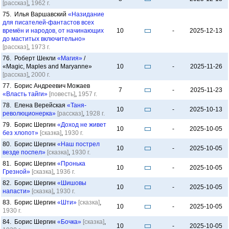
[рассказ]
,
1962 г.
75. Илья Варшавский
«Назидание
для писателей-фантастов всех
времён и народов, от начинающих
10
-
2025-12-13
до маститых включительно»
[рассказ]
,
1973 г.
76. Роберт Шекли
«Магия»
/
«Magic, Maples and Maryanne»
10
-
2025-11-26
[рассказ]
,
2000 г.
77. Борис Андреевич Можаев
7
-
2025-11-23
«Власть тайги»
[повесть]
,
1957 г.
78. Елена Верейская
«Таня-
10
-
2025-10-13
революционерка»
[рассказ]
,
1928 г.
79. Борис Шергин
«Доход не живет
10
-
2025-10-05
без хлопот»
[сказка]
,
1930 г.
80. Борис Шергин
«Наш пострел
10
-
2025-10-05
везде поспел»
[сказка]
,
1930 г.
81. Борис Шергин
«Пронька
10
-
2025-10-05
Грезной»
[сказка]
,
1936 г.
82. Борис Шергин
«Шишовы
10
-
2025-10-05
напасти»
[сказка]
,
1930 г.
83. Борис Шергин
«Шти»
[сказка]
,
10
-
2025-10-05
1930 г.
84. Борис Шергин
«Бочка»
[сказка]
,
10
-
2025-10-05