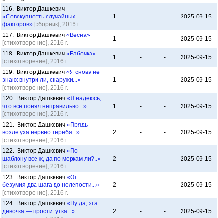
116. Виктор Дашкевич
«Совокупность случайных
1
-
-
2025-09-15
факторов»
[сборник]
,
2016 г.
117. Виктор Дашкевич
«Весна»
1
-
-
2025-09-15
[стихотворение]
,
2016 г.
118. Виктор Дашкевич
«Бабочка»
1
-
-
2025-09-15
[стихотворение]
,
2016 г.
119. Виктор Дашкевич
«Я снова не
знаю: внутри ли, снаружи...»
1
-
-
2025-09-15
[стихотворение]
,
2016 г.
120. Виктор Дашкевич
«Я надеюсь,
что всё понял неправильно...»
1
-
-
2025-09-15
[стихотворение]
,
2016 г.
121. Виктор Дашкевич
«Прядь
возле уха нервно теребя...»
2
-
-
2025-09-15
[стихотворение]
,
2016 г.
122. Виктор Дашкевич
«По
шаблону все ж, да по меркам ли?..»
2
-
-
2025-09-15
[стихотворение]
,
2016 г.
123. Виктор Дашкевич
«От
безумия два шага до нелепости...»
2
-
-
2025-09-15
[стихотворение]
,
2016 г.
124. Виктор Дашкевич
«Ну да, эта
девочка — проститутка...»
2
-
-
2025-09-15