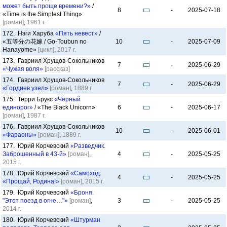
может быть проще времени?»
/
8
-
2025-07-18
«Time is the Simplest Thing»
[роман]
,
1961 г.
172. Нэги Харуба
«Пять невест»
/
«五等分の花嫁 / Go-Toubun no
10
-
2025-07-09
Hanayome»
[цикл]
,
2017 г.
173. Гавриил Хрущов-Сокольников
7
-
2025-06-29
«Чужая воля»
[рассказ]
174. Гавриил Хрущов-Сокольников
7
-
2025-06-29
«Гордиев узел»
[роман]
,
1889 г.
175. Терри Брукс
«Чёрный
единорог»
/ «The Black Unicorn»
6
-
2025-06-17
[роман]
,
1987 г.
176. Гавриил Хрущов-Сокольников
10
-
2025-06-01
«Фараоны»
[роман]
,
1889 г.
177. Юрий Корчевский
«Разведчик.
Заброшенный в 43-й»
[роман]
,
4
-
2025-05-25
2015 г.
178. Юрий Корчевский
«Самоход.
4
-
2025-05-25
«Прощай, Родина!»
[роман]
,
2015 г.
179. Юрий Корчевский
«Броня.
"Этот поезд в огне…"»
[роман]
,
3
-
2025-05-25
2014 г.
180. Юрий Корчевский
«Штурман