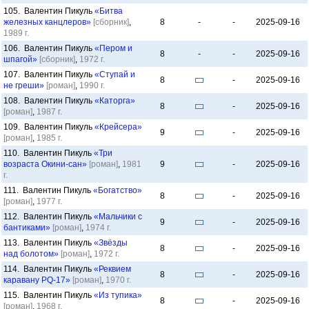
105. Валентин Пикуль
«Битва
железных канцлеров»
[сборник]
,
8
-
-
2025-09-16
1989 г.
106. Валентин Пикуль
«Пером и
8
-
-
2025-09-16
шпагой»
[сборник]
,
1972 г.
107. Валентин Пикуль
«Ступай и
8
-
2025-09-16
не греши»
[роман]
,
1990 г.
108. Валентин Пикуль
«Каторга»
8
-
2025-09-16
[роман]
,
1987 г.
109. Валентин Пикуль
«Крейсера»
9
-
2025-09-16
[роман]
,
1985 г.
110. Валентин Пикуль
«Три
возраста Окини-сан»
[роман]
,
1981
9
-
2025-09-16
г.
111. Валентин Пикуль
«Богатство»
8
-
2025-09-16
[роман]
,
1977 г.
112. Валентин Пикуль
«Мальчики с
9
-
2025-09-16
бантиками»
[роман]
,
1974 г.
113. Валентин Пикуль
«Звёзды
8
-
2025-09-16
над болотом»
[роман]
,
1972 г.
114. Валентин Пикуль
«Реквием
8
-
2025-09-16
каравану PQ-17»
[роман]
,
1970 г.
115. Валентин Пикуль
«Из тупика»
8
-
2025-09-16
[роман]
,
1968 г.