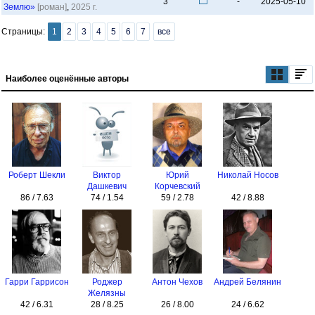
3
-
2025-05-10
Землю»
[роман]
,
2025 г.
Страницы:
1
2
3
4
5
6
7
все
Наиболее оценённые авторы
Роберт Шекли
Виктор
Юрий
Николай Носов
Дашкевич
Корчевский
86 / 7.63
74 / 1.54
59 / 2.78
42 / 8.88
Гарри Гаррисон
Роджер
Антон Чехов
Андрей Белянин
Желязны
42 / 6.31
28 / 8.25
26 / 8.00
24 / 6.62