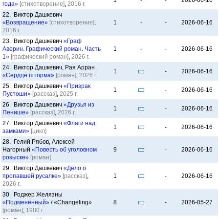
1
-
-
2026-06-16
года»
[стихотворение]
,
2016 г.
22. Виктор Дашкевич
«Возвращение»
[стихотворение]
,
1
-
-
2026-06-16
2016 г.
23. Виктор Дашкевич
«Граф
Аверин. Графический роман. Часть
1
-
-
2026-06-16
1»
[графический роман]
,
2026 г.
24. Виктор Дашкевич, Рая Арран
1
-
2026-06-16
«Сердце шторма»
[роман]
,
2026 г.
25. Виктор Дашкевич
«Призрак
1
-
2026-06-16
Пустоши»
[рассказ]
,
2025 г.
26. Виктор Дашкевич
«Друзья из
1
-
2026-06-16
Пенише»
[рассказ]
,
2026 г.
27. Виктор Дашкевич
«Флаги над
1
-
2026-06-16
замками»
[цикл]
28. Гелий Рябов, Алексей
Нагорный
«Повесть об уголовном
9
-
2026-06-16
розыске»
[роман]
29. Виктор Дашкевич
«Дело о
пропавшей русалке»
[рассказ]
,
1
-
2026-06-16
2026 г.
30. Роджер Желязны
«Подменённый»
/ «Changeling»
8
-
2026-05-27
[роман]
,
1980 г.