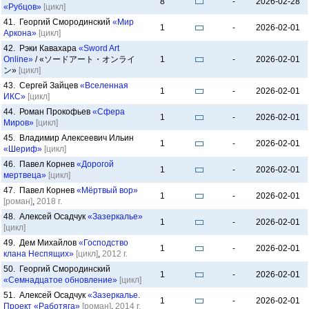
8
-
2026-02-28
«Рубцов»
[цикл]
41. Георгий Смородинский
«Мир
1
-
2026-02-01
Аркона»
[цикл]
42. Рэки Кавахара
«Sword Art
Online»
/ «ソードアート・オンライ
1
-
2026-02-01
ン»
[цикл]
43. Сергей Зайцев
«Вселенная
1
-
2026-02-01
ИКС»
[цикл]
44. Роман Прокофьев
«Сфера
1
-
2026-02-01
Миров»
[цикл]
45. Владимир Алексеевич Ильин
1
-
2026-02-01
«Шериф»
[цикл]
46. Павел Корнев
«Дорогой
1
-
2026-02-01
мертвеца»
[цикл]
47. Павел Корнев
«Мёртвый вор»
1
-
2026-02-01
[роман]
,
2018 г.
48. Алексей Осадчук
«Зазеркалье»
1
-
2026-02-01
[цикл]
49. Дем Михайлов
«Господство
1
-
2026-02-01
клана Неспящих»
[цикл]
,
2012 г.
50. Георгий Смородинский
1
-
2026-02-01
«Семнадцатое обновление»
[цикл]
51. Алексей Осадчук
«Зазеркалье.
1
-
2026-02-01
Проект «Работяга»
[роман]
,
2014 г.