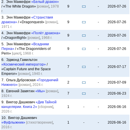
2. Энн Маккефри
«Белый дракон»
/ «The White Dragon»
[роман]
,
1978
9
-
2026-07-26
г.
3. Энн Маккефри
«Странствия
дракона»
/ «Dragonquest»
[роман]
,
9
-
2026-07-26
1971 г.
4. Энн Маккефри
«Полёт дракона»
9
-
2026-07-26
/ «Dragonflight»
[роман]
,
1968 г.
5. Энн Маккефри
«Всадники
Перна»
/ «The Dragonriders of
9
-
2026-07-26
Pern»
[цикл]
,
1968 г.
6. Эдмонд Гамильтон
«Космический император»
/
7
-
2026-07-17
«Captain Future and the Space
Emperor»
[роман]
,
1940 г.
7. Ольга Дубровская
«Городничий
2
-
2026-07-09
Нижнего»
[роман]
,
2024 г.
8. Евгений Замятин
«Мы»
[роман]
,
7
-
2026-06-23
1924 г.
9. Виктор Дашкевич
«Див Тайной
канцелярии. Книга 2»
[сборник]
,
1
-
-
2026-06-16
2026 г.
10. Виктор Дашкевич
«Фуфлыжник»
[стихотворение]
,
1
-
-
2026-06-16
2016 г.