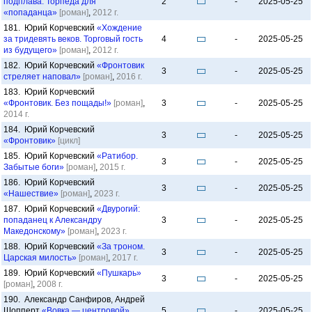
подплава. Торпеда для
2
-
2025-05-25
«попаданца»
[роман]
,
2012 г.
181. Юрий Корчевский
«Хождение
за тридевять веков. Торговый гость
4
-
2025-05-25
из будущего»
[роман]
,
2012 г.
182. Юрий Корчевский
«Фронтовик
3
-
2025-05-25
стреляет наповал»
[роман]
,
2016 г.
183. Юрий Корчевский
«Фронтовик. Без пощады!»
[роман]
,
3
-
2025-05-25
2014 г.
184. Юрий Корчевский
3
-
2025-05-25
«Фронтовик»
[цикл]
185. Юрий Корчевский
«Ратибор.
3
-
2025-05-25
Забытые боги»
[роман]
,
2015 г.
186. Юрий Корчевский
3
-
2025-05-25
«Нашествие»
[роман]
,
2023 г.
187. Юрий Корчевский
«Двурогий:
попаданец к Александру
3
-
2025-05-25
Македонскому»
[роман]
,
2023 г.
188. Юрий Корчевский
«За троном.
3
-
2025-05-25
Царская милость»
[роман]
,
2017 г.
189. Юрий Корчевский
«Пушкарь»
3
-
2025-05-25
[роман]
,
2008 г.
190. Александр Санфиров, Андрей
Шопперт
«Вовка — центровой»
5
-
2025-05-25