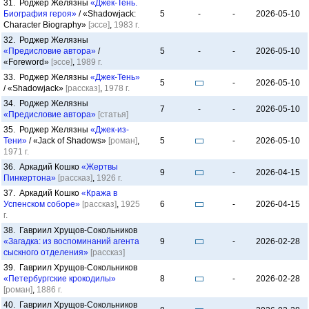
31. Роджер Желязны
«Джек-Тень.
Биография героя»
/ «Shadowjack:
5
-
-
2026-05-10
Character Biography»
[эссе]
,
1983 г.
32. Роджер Желязны
«Предисловие автора»
/
5
-
-
2026-05-10
«Foreword»
[эссе]
,
1989 г.
33. Роджер Желязны
«Джек-Тень»
5
-
2026-05-10
/ «Shadowjack»
[рассказ]
,
1978 г.
34. Роджер Желязны
7
-
-
2026-05-10
«Предисловие автора»
[статья]
35. Роджер Желязны
«Джек-из-
Тени»
/ «Jack of Shadows»
[роман]
,
5
-
2026-05-10
1971 г.
36. Аркадий Кошко
«Жертвы
9
-
2026-04-15
Пинкертона»
[рассказ]
,
1926 г.
37. Аркадий Кошко
«Кража в
Успенском соборе»
[рассказ]
,
1925
6
-
2026-04-15
г.
38. Гавриил Хрущов-Сокольников
«Загадка: из воспоминаний агента
9
-
2026-02-28
сыскного отделения»
[рассказ]
39. Гавриил Хрущов-Сокольников
«Петербургские крокодилы»
8
-
2026-02-28
[роман]
,
1886 г.
40. Гавриил Хрущов-Сокольников