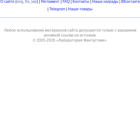
О сайте
(
eng
,
fra
,
укр
) |
Регламент
|
FAQ
|
Контакты
|
Наши награды
|
ВКонтакте
|
Telegram
|
Наши товары
Любое использование материалов сайта допускается только с указанием
активной ссылки на источник.
© 2005-2026
«Лаборатория Фантастики»
.