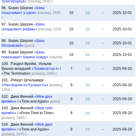
трактирщица»
[сказка]
,
1930 г.
96. Борис Шергин
«Шиш
пошучивает у царя»
[сказка]
,
1930
10
-
2025-10-01
г.
97. Борис Шергин
«Шиш
складывает рифмы»
[сказка]
,
1930
10
-
2025-10-01
г.
98. Борис Шергин
«Шиш
10
-
2025-10-01
Московский»
[цикл]
99. Борис Шергин
«Шиш
10
-
2025-10-01
показывает барину нужду»
[сказка]
100. Рэндел Фрейкс, Уильям
Вишер-младший
«Терминатор-I»
/
7
-
2025-09-20
«The Terminator»
[роман]
,
1985 г.
101. Роберт Штильмарк
«Наследник из Калькутты»
[роман]
,
9
-
2025-09-20
1958 г.
102. Джек Финней
«Меж двух
8
-
2025-09-20
времён»
/ «Time and Again»
[цикл]
103. Джек Финней
«Меж трёх
времён»
/ «From Time to Time»
8
-
2025-09-20
[роман]
,
1995 г.
104. Джек Финней
«Меж двух
времён»
/ «Time and Again»
9
-
2025-09-20
[роман]
,
1970 г.