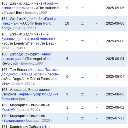
163. Джеймс Хэдли Чейз
«Гриф —
птица терпеливая»
/ «The Vulture Is
9
-
2025-09-06
a Patient Bird»
[роман]
,
1969 г.
164. Джеймс Хэдли Чейз
«Гроб из
Гонконга»
/ «A Coffin from Hong
10
-
2025-09-06
Kong»
[роман]
,
1962 г.
165. Джеймс Хэдли Чейз
«Ты
будешь одинок в своей могиле»
/
5
-
2025-09-06
«You're Lonely When You're Dead»
[роман]
,
1949 г.
166. Джордж Гриффит
«Ангел
революции»
/ «The Angel of the
5
-
2025-09-04
Revolution»
[роман]
,
1893 г.
167. Том Беван
«Морские Псы все
до одного! Легенда морей и лесов»
6
-
2025-08-07
/ «Sea-Dogs All! A Tale of Forest and
Sea»
[роман]
,
1907 г.
168. Александр Владимирович
Смирнов
«Чёрный гусар Фридриха
9
-
2025-08-06
Великого»
[цикл]
169. Маргарита Симоньян
«В
1
-
2025-08-02
Москву!»
[роман]
,
2010 г.
170. Маргарита Симоньян
1
-
2025-07-31
«Вакцинация»
[рассказ]
,
2020 г.
171. Клиффорд Саймак
«Что