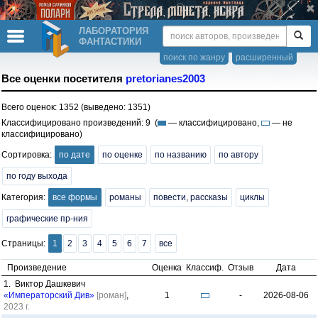
ЛАБОРАТОРИЯ
ФАНТАСТИКИ
поиск по жанру
расширенный
Все оценки посетителя
pretorianes2003
Всего оценок: 1352 (выведено: 1351)
Классифицировано произведений: 9 (
— классифицировано,
— не
классифицировано)
Сортировка:
по дате
по оценке
по названию
по автору
по году выхода
Категория:
все формы
романы
повести, рассказы
циклы
графические пр-ния
Страницы:
1
2
3
4
5
6
7
все
Произведение
Оценка
Классиф.
Отзыв
Дата
1. Виктор Дашкевич
«Императорский Див»
[роман]
,
1
-
2026-08-06
2023 г.