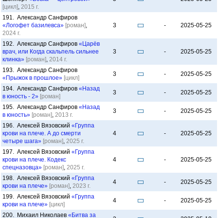
[цикл]
,
2015 г.
191. Александр Санфиров
«Логофет базилевса»
[роман]
,
3
-
2025-05-25
2024 г.
192. Александр Санфиров
«Царёв
врач, или Когда скальпель сильнее
3
-
2025-05-25
клинка»
[роман]
,
2014 г.
193. Александр Санфиров
3
-
2025-05-25
«Прыжок в прошлое»
[цикл]
194. Александр Санфиров
«Назад
3
-
2025-05-25
в юность - 2»
[роман]
195. Александр Санфиров
«Назад
3
-
2025-05-25
в юность»
[роман]
,
2013 г.
196. Алексей Вязовский
«Группа
крови на плече. А до смерти
4
-
2025-05-25
четыре шага»
[роман]
,
2025 г.
197. Алексей Вязовский
«Группа
крови на плече. Кодекс
4
-
2025-05-25
спецназовца»
[роман]
,
2025 г.
198. Алексей Вязовский
«Группа
4
-
2025-05-25
крови на плече»
[роман]
,
2023 г.
199. Алексей Вязовский
«Группа
4
-
2025-05-25
крови на плече»
[цикл]
200. Михаил Николаев
«Битва за