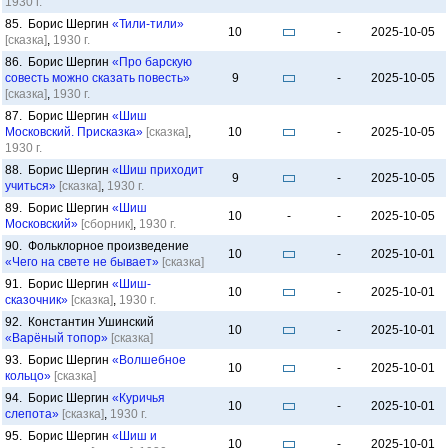
1930 г.
85. Борис Шергин
«Тили-тили»
10
-
2025-10-05
[сказка]
,
1930 г.
86. Борис Шергин
«Про барскую
совесть можно сказать повесть»
9
-
2025-10-05
[сказка]
,
1930 г.
87. Борис Шергин
«Шиш
Московский. Присказка»
[сказка]
,
10
-
2025-10-05
1930 г.
88. Борис Шергин
«Шиш приходит
9
-
2025-10-05
учиться»
[сказка]
,
1930 г.
89. Борис Шергин
«Шиш
10
-
-
2025-10-05
Московский»
[сборник]
,
1930 г.
90. Фольклорное произведение
10
-
2025-10-01
«Чего на свете не бывает»
[сказка]
91. Борис Шергин
«Шиш-
10
-
2025-10-01
сказочник»
[сказка]
,
1930 г.
92. Константин Ушинский
10
-
2025-10-01
«Варёный топор»
[сказка]
93. Борис Шергин
«Волшебное
10
-
2025-10-01
кольцо»
[сказка]
94. Борис Шергин
«Куричья
10
-
2025-10-01
слепота»
[сказка]
,
1930 г.
95. Борис Шергин
«Шиш и
10
-
2025-10-01