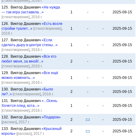
[стихотворение]
,
2016 г.
125. Виктор Дашкевич
«Не нужда
— так игра заставила...»
1
-
-
2025-09-15
[стихотворение]
,
2016 г.
126. Виктор Дашкевич
«Есть возле
стройки туалет...»
[стихотворение]
,
1
-
-
2025-09-15
2016 г.
127. Виктор Дашкевич
«Если
сделать дыру в центре стены...»
1
-
-
2025-09-15
[стихотворение]
,
2016 г.
128. Виктор Дашкевич
«Все кто
любит меня, за мной!...»
2
-
-
2025-09-15
[стихотворение]
,
2016 г.
129. Виктор Дашкевич
«Все ещё
можно изменить...»
1
-
-
2025-09-15
[стихотворение]
,
2016 г.
130. Виктор Дашкевич
«Было
2
-
-
2025-09-15
ли?..»
[стихотворение]
,
2016 г.
131. Виктор Дашкевич
«...Осень.
Хочется плед, кота...»
1
-
-
2025-09-15
[стихотворение]
,
2016 г.
132. Виктор Дашкевич
«Подарок»
2
-
2025-09-15
[рассказ]
,
2017 г.
133. Виктор Дашкевич
«Крысиный
2
-
2025-09-15
король»
[рассказ]
,
2017 г.