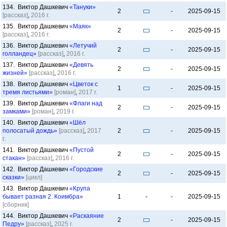
134. Виктор Дашкевич
«Тануки»
2
-
2025-09-15
[рассказ]
,
2016 г.
135. Виктор Дашкевич
«Маяк»
2
-
2025-09-15
[рассказ]
,
2016 г.
136. Виктор Дашкевич
«Летучий
2
-
2025-09-15
голландец»
[рассказ]
,
2016 г.
137. Виктор Дашкевич
«Девять
2
-
2025-09-15
жизней»
[рассказ]
,
2016 г.
138. Виктор Дашкевич
«Цветок с
1
-
2025-09-15
тремя листьями»
[роман]
,
2017 г.
139. Виктор Дашкевич
«Флаги над
2
-
2025-09-15
замками»
[роман]
,
2019 г.
140. Виктор Дашкевич
«Шёл
полосатый дождь»
[рассказ]
,
2017
2
-
2025-09-15
г.
141. Виктор Дашкевич
«Пустой
2
-
2025-09-15
стакан»
[рассказ]
,
2016 г.
142. Виктор Дашкевич
«Городские
2
-
2025-09-15
сказки»
[цикл]
143. Виктор Дашкевич
«Крупа
бывает разная 2. Коимбра»
1
-
-
2025-09-15
[сборник]
144. Виктор Дашкевич
«Раскаяние
2
-
2025-09-15
Педру»
[рассказ]
,
2025 г.