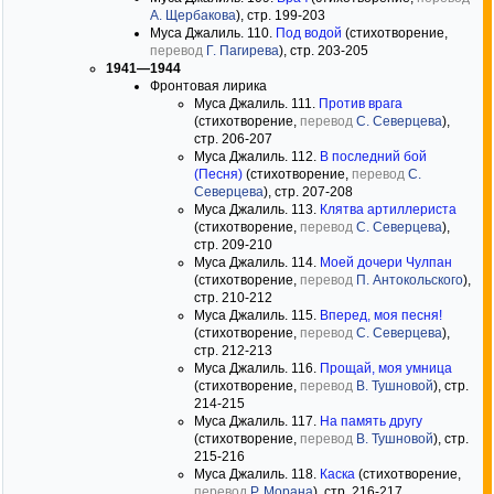
А. Щербакова
), стр. 199-203
Муса Джалиль. 110.
Под водой
(стихотворение,
перевод
Г. Пагирева
), стр. 203-205
1941—1944
Фронтовая лирика
Муса Джалиль. 111.
Против врага
(стихотворение,
перевод
С. Северцева
),
стр. 206-207
Муса Джалиль. 112.
В последний бой
(Песня)
(стихотворение,
перевод
С.
Северцева
), стр. 207-208
Муса Джалиль. 113.
Клятва артиллериста
(стихотворение,
перевод
С. Северцева
),
стр. 209-210
Муса Джалиль. 114.
Моей дочери Чулпан
(стихотворение,
перевод
П. Антокольского
),
стр. 210-212
Муса Джалиль. 115.
Вперед, моя песня!
(стихотворение,
перевод
С. Северцева
),
стр. 212-213
Муса Джалиль. 116.
Прощай, моя умница
(стихотворение,
перевод
В. Тушновой
), стр.
214-215
Муса Джалиль. 117.
На память другу
(стихотворение,
перевод
В. Тушновой
), стр.
215-216
Муса Джалиль. 118.
Каска
(стихотворение,
перевод
Р. Морана
), стр. 216-217