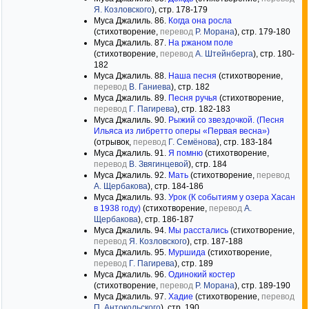
Я. Козловского
), стр. 178-179
Муса Джалиль. 86.
Когда она росла
(стихотворение,
перевод
Р. Морана
), стр. 179-180
Муса Джалиль. 87.
На ржаном поле
(стихотворение,
перевод
А. Штейнберга
), стр. 180-
182
Муса Джалиль. 88.
Наша песня
(стихотворение,
перевод
В. Ганиева
), стр. 182
Муса Джалиль. 89.
Песня ручья
(стихотворение,
перевод
Г. Пагирева
), стр. 182-183
Муса Джалиль. 90.
Рыжий со звездочкой. (Песня
Ильяса из либретто оперы «Первая весна»)
(отрывок,
перевод
Г. Семёнова
), стр. 183-184
Муса Джалиль. 91.
Я помню
(стихотворение,
перевод
В. Звягинцевой
), стр. 184
Муса Джалиль. 92.
Мать
(стихотворение,
перевод
А. Щербакова
), стр. 184-186
Муса Джалиль. 93.
Урок (К событиям у озера Хасан
в 1938 году)
(стихотворение,
перевод
А.
Щербакова
), стр. 186-187
Муса Джалиль. 94.
Мы расстались
(стихотворение,
перевод
Я. Козловского
), стр. 187-188
Муса Джалиль. 95.
Муршида
(стихотворение,
перевод
Г. Пагирева
), стр. 189
Муса Джалиль. 96.
Одинокий костер
(стихотворение,
перевод
Р. Морана
), стр. 189-190
Муса Джалиль. 97.
Хадие
(стихотворение,
перевод
П. Антокольского
), стр. 190