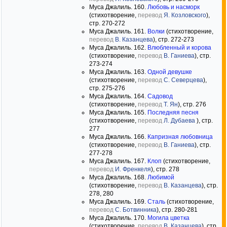
Муса Джалиль. 160.
Любовь и насморк
(стихотворение,
перевод
Я. Козловского
),
стр. 270-272
Муса Джалиль. 161.
Волки
(стихотворение,
перевод
В. Казанцева
), стр. 272-273
Муса Джалиль. 162.
Влюбленный и корова
(стихотворение,
перевод
В. Ганиева
), стр.
273-274
Муса Джалиль. 163.
Одной девушке
(стихотворение,
перевод
С. Северцева
),
стр. 275-276
Муса Джалиль. 164.
Садовод
(стихотворение,
перевод
Т. Ян
), стр. 276
Муса Джалиль. 165.
Последняя песня
(стихотворение,
перевод
Л. Дубаева
), стр.
277
Муса Джалиль. 166.
Капризная любовница
(стихотворение,
перевод
В. Ганиева
), стр.
277-278
Муса Джалиль. 167.
Клоп
(стихотворение,
перевод
И. Френкеля
), стр. 278
Муса Джалиль. 168.
Любимой
(стихотворение,
перевод
В. Казанцева
), стр.
278, 280
Муса Джалиль. 169.
Сталь
(стихотворение,
перевод
С. Ботвинника
), стр. 280-281
Муса Джалиль. 170.
Могила цветка
(стихотворение,
перевод
В. Казанцева
), стр.