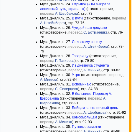
Муса Джалиль. 24.
Отрывок («Ты выбрала
ленинский путь, страна...»)
(стихотворение,
перевод
А. Щербакова
), стр. 73
Муса Джалиль. 25.
В пути
(стихотворение,
перевод
А. Штейнберга
), стр. 73-76
Муса Джалиль. 26.
Чуждой нам девушке
(стихотворение,
перевод
С. Ботвинника
), стр. 76-
78
Муса Джалиль. 27.
Сельскому совету
(стихотворение,
перевод
А. Штейнберга
), стр. 78-
79
Муса Джалиль. 28.
Товарищу
(стихотворение,
перевод
Г. Пагирева
), стр. 79-80
Муса Джалиль. 29.
Из дневника студента
(стихотворение,
перевод
А. Миниха
), стр. 80-82
Муса Джалиль. 30.
Утро
(стихотворение,
перевод
А. Миниха
), стр. 82-84
Муса Джалиль. 31.
Вспоминаю
(стихотворение,
перевод
С. Северцева
), стр. 84-88
Муса Джалиль. 32.
В больнице. Перевод А.
Щербакова
(стихотворение,
перевод
А.
Щербакова
), стр. 88-91
Муса Джалиль. 33.
Бойцам за солнечный день
(стихотворение,
перевод
А. Щербакова
), стр. 91-92
Муса Джалиль. 34.
Комсомольцам
(стихотворение,
перевод
А. Миниха
), стр. 92-93
Муса Джалиль. 35.
Путевые заметки
(стихотворение,
перевод
А. Миниха
), стр. 94-96