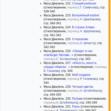
Муса Джалиль. 222.
Спящий ребенок
(стихотворение,
перевод
Г. Семёнова
), стр.
339-340
Муса Джалиль. 223.
Волшебный клубок
(стихотворение,
перевод
А. Щербакова
),
стр. 340-341
Муса Джалиль. 224.
В стране Алман
(стихотворение,
перевод
А. Щербакова
),
стр. 341-342
Муса Джалиль. 225.
О героизме
(стихотворение,
перевод
А. Шпирта
), стр.
342-343
Муса Джалиль. 226.
«Придет и нас
освободит Москва...»
(стихотворение,
перевод
С. Ботвинника
), стр. 343
Муса Джалиль. 227.
«Юность, юность,
сердце обжигая...»
(стихотворение,
перевод
В. Ганиева
), стр. 344
Муса Джалиль. 228.
Мой подарок
(стихотворение,
перевод
Р. Галимова
), стр.
344
Муса Джалиль. 229.
Четыре цветка
(стихотворение,
перевод
А. Штейнберга
),
стр. 344-345
Муса Джалиль. 230.
Рыбаки
(стихотворение,
перевод
А. Штейнберга
), стр. 345-346
Муса Джалиль. 231.
Раны
(стихотворение,
перевод
А. Тарковского
), стр. 346-347