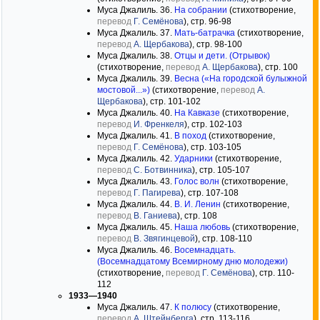
Муса Джалиль. 36.
На собрании
(стихотворение,
перевод
Г. Семёнова
), стр. 96-98
Муса Джалиль. 37.
Мать-батрачка
(стихотворение,
перевод
А. Щербакова
), стр. 98-100
Муса Джалиль. 38.
Отцы и дети. (Отрывок)
(стихотворение,
перевод
А. Щербакова
), стр. 100
Муса Джалиль. 39.
Весна («На городской булыжной
мостовой...»)
(стихотворение,
перевод
А.
Щербакова
), стр. 101-102
Муса Джалиль. 40.
На Кавказе
(стихотворение,
перевод
И. Френкеля
), стр. 102-103
Муса Джалиль. 41.
В поход
(стихотворение,
перевод
Г. Семёнова
), стр. 103-105
Муса Джалиль. 42.
Ударники
(стихотворение,
перевод
С. Ботвинника
), стр. 105-107
Муса Джалиль. 43.
Голос волн
(стихотворение,
перевод
Г. Пагирева
), стр. 107-108
Муса Джалиль. 44.
В. И. Ленин
(стихотворение,
перевод
В. Ганиева
), стр. 108
Муса Джалиль. 45.
Наша любовь
(стихотворение,
перевод
В. Звягинцевой
), стр. 108-110
Муса Джалиль. 46.
Восемнадцать.
(Восемнадцатому Всемирному дню молодежи)
(стихотворение,
перевод
Г. Семёнова
), стр. 110-
112
1933—1940
Муса Джалиль. 47.
К полюсу
(стихотворение,
перевод
А. Штейнберга
), стр. 113-116