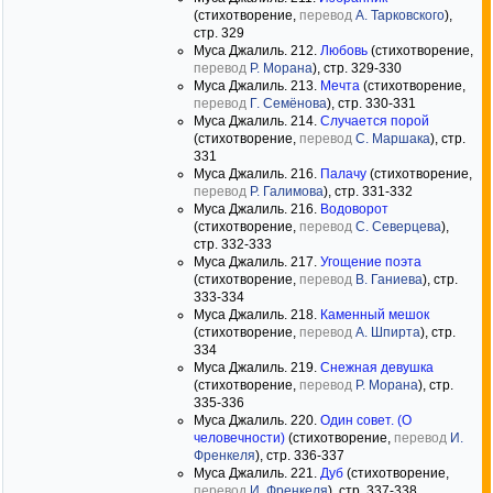
(стихотворение,
перевод
А. Тарковского
),
стр. 329
Муса Джалиль. 212.
Любовь
(стихотворение,
перевод
Р. Морана
), стр. 329-330
Муса Джалиль. 213.
Мечта
(стихотворение,
перевод
Г. Семёнова
), стр. 330-331
Муса Джалиль. 214.
Случается порой
(стихотворение,
перевод
С. Маршака
), стр.
331
Муса Джалиль. 216.
Палачу
(стихотворение,
перевод
Р. Галимова
), стр. 331-332
Муса Джалиль. 216.
Водоворот
(стихотворение,
перевод
С. Северцева
),
стр. 332-333
Муса Джалиль. 217.
Угощение поэта
(стихотворение,
перевод
В. Ганиева
), стр.
333-334
Муса Джалиль. 218.
Каменный мешок
(стихотворение,
перевод
А. Шпирта
), стр.
334
Муса Джалиль. 219.
Снежная девушка
(стихотворение,
перевод
Р. Морана
), стр.
335-336
Муса Джалиль. 220.
Один совет. (О
человечности)
(стихотворение,
перевод
И.
Френкеля
), стр. 336-337
Муса Джалиль. 221.
Дуб
(стихотворение,
перевод
И. Френкеля
), стр. 337-338