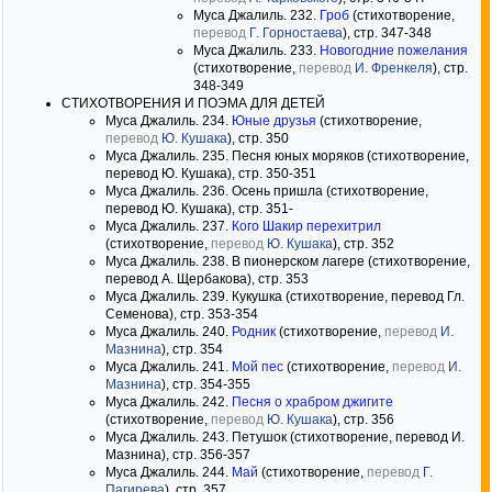
Муса Джалиль. 232.
Гроб
(стихотворение,
перевод
Г. Горностаева
), стр. 347-348
Муса Джалиль. 233.
Новогодние пожелания
(стихотворение,
перевод
И. Френкеля
), стр.
348-349
СТИХОТВОРЕНИЯ И ПОЭМА ДЛЯ ДЕТЕЙ
Муса Джалиль. 234.
Юные друзья
(стихотворение,
перевод
Ю. Кушака
), стр. 350
Муса Джалиль. 235. Песня юных моряков (стихотворение,
перевод Ю. Кушака), стр. 350-351
Муса Джалиль. 236. Осень пришла (стихотворение,
перевод Ю. Кушака), стр. 351-
Муса Джалиль. 237.
Кого Шакир перехитрил
(стихотворение,
перевод
Ю. Кушака
), стр. 352
Муса Джалиль. 238. В пионерском лагере (стихотворение,
перевод А. Щербакова), стр. 353
Муса Джалиль. 239. Кукушка (стихотворение, перевод Гл.
Семенова), стр. 353-354
Муса Джалиль. 240.
Родник
(стихотворение,
перевод
И.
Мазнина
), стр. 354
Муса Джалиль. 241.
Мой пес
(стихотворение,
перевод
И.
Мазнина
), стр. 354-355
Муса Джалиль. 242.
Песня о храбром джигите
(стихотворение,
перевод
Ю. Кушака
), стр. 356
Муса Джалиль. 243. Петушок (стихотворение, перевод И.
Мазнина), стр. 356-357
Муса Джалиль. 244.
Май
(стихотворение,
перевод
Г.
Пагирева
), стр. 357