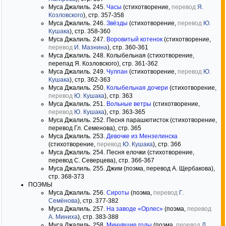
Муса Джалиль. 245.
Часы
(стихотворение,
перевод
Я.
Козловского
), стр. 357-358
Муса Джалиль. 246.
Звёзды
(стихотворение,
перевод
Ю.
Кушака
), стр. 358-360
Муса Джалиль. 247.
Воровитый котенок
(стихотворение,
перевод
И. Мазнина
), стр. 360-361
Муса Джалиль. 248. Колыбельная (стихотворение,
перепад Я. Козловского), стр. 361-362
Муса Джалиль. 249.
Чулпан
(стихотворение,
перевод
Ю.
Кушака
), стр. 362-363
Муса Джалиль. 250.
Колыбельная дочери
(стихотворение,
перевод
Ю. Кушака
), стр. 363
Муса Джалиль. 251.
Вольные ветры
(стихотворение,
перевод
Ю. Кушака
), стр. 363-365
Муса Джалиль. 252. Песня парашютисток (стихотворение,
перевод Гл. Семенова), стр. 365
Муса Джалиль. 253.
Девочке из Мензелинска
(стихотворение,
перевод
Ю. Кушака
), стр. 366
Муса Джалиль. 254. Песня елочки (стихотворение,
перевод С. Северцева), стр. 366-367
Муса Джалиль. 255. Джим (поэма, перевод А. Щербакова),
стр. 368-373
ПОЭМЫ
Муса Джалиль. 256.
Сироты
(поэма,
перевод
Г.
Семёнова
), стр. 377-382
Муса Джалиль. 257.
На заводе «Орлес»
(поэма,
перевод
А. Миниха
), стр. 383-388
Муса Джалиль. 258.
Минувшие годы
(поэма,
перевод
Л.