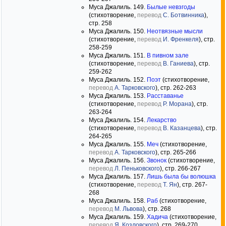
Муса Джалиль. 149.
Былые невзгоды
(стихотворение,
перевод
С. Ботвинника
),
стр. 258
Муса Джалиль. 150.
Неотвязные мысли
(стихотворение,
перевод
И. Френкеля
), стр.
258-259
Муса Джалиль. 151.
В пивном зале
(стихотворение,
перевод
В. Ганиева
), стр.
259-262
Муса Джалиль. 152.
Поэт
(стихотворение,
перевод
А. Тарковского
), стр. 262-263
Муса Джалиль. 153.
Расставанье
(стихотворение,
перевод
Р. Морана
), стр.
263-264
Муса Джалиль. 154.
Лекарство
(стихотворение,
перевод
В. Казанцева
), стр.
264-265
Муса Джалиль. 155.
Меч
(стихотворение,
перевод
А. Тарковского
), стр. 265-266
Муса Джалиль. 156.
Звонок
(стихотворение,
перевод
Л. Пеньковского
), стр. 266-267
Муса Джалиль. 157.
Лишь была бы волюшка
(стихотворение,
перевод
Т. Ян
), стр. 267-
268
Муса Джалиль. 158.
Раб
(стихотворение,
перевод
М. Львова
), стр. 268
Муса Джалиль. 159.
Хадича
(стихотворение,
перевод
Я. Козловского
), стр. 269-270