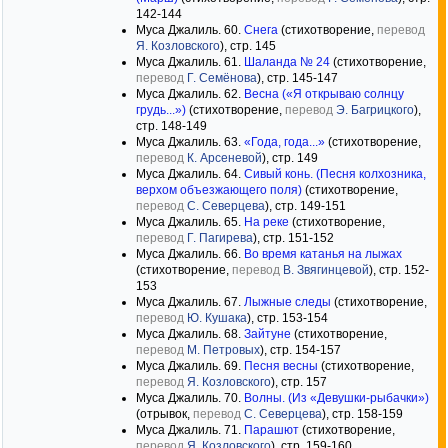
142-144
Муса Джалиль. 60.
Снега
(стихотворение,
перевод
Я. Козловского
), стр. 145
Муса Джалиль. 61.
Шаланда № 24
(стихотворение,
перевод
Г. Семёнова
), стр. 145-147
Муса Джалиль. 62.
Весна («Я открываю солнцу
грудь...»)
(стихотворение,
перевод
Э. Багрицкого
),
стр. 148-149
Муса Джалиль. 63.
«Года, года...»
(стихотворение,
перевод
К. Арсеневой
), стр. 149
Муса Джалиль. 64.
Сивый конь. (Песня колхозника,
верхом объезжающего поля)
(стихотворение,
перевод
С. Северцева
), стр. 149-151
Муса Джалиль. 65.
На реке
(стихотворение,
перевод
Г. Пагирева
), стр. 151-152
Муса Джалиль. 66.
Во время катанья на лыжах
(стихотворение,
перевод
В. Звягинцевой
), стр. 152-
153
Муса Джалиль. 67.
Лыжные следы
(стихотворение,
перевод
Ю. Кушака
), стр. 153-154
Муса Джалиль. 68.
Зайтуне
(стихотворение,
перевод
М. Петровых
), стр. 154-157
Муса Джалиль. 69.
Песня весны
(стихотворение,
перевод
Я. Козловского
), стр. 157
Муса Джалиль. 70.
Волны. (Из «Девушки-рыбачки»)
(отрывок,
перевод
С. Северцева
), стр. 158-159
Муса Джалиль. 71.
Парашют
(стихотворение,
перевод
Я. Козловского
), стр. 159-160