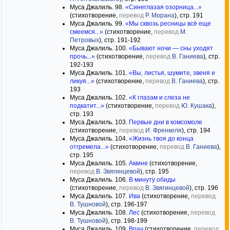
Муса Джалиль. 98.
«Синеглазая озорница...»
(стихотворение,
перевод
Р. Морана
), стр. 191
Муса Джалиль. 99.
«Мы сквозь ресницы всё еще
смеемся...»
(стихотворение,
перевод
М.
Петровых
), стр. 191-192
Муса Джалиль. 100.
«Бывают ночи — сны уходят
прочь...»
(стихотворение,
перевод
В. Ганиева
), стр.
192-193
Муса Джалиль. 101.
«Вы, листья, шумите, звеня и
ликуя...»
(стихотворение,
перевод
В. Ганиева
), стр.
193
Муса Джалиль. 102.
«К глазам и слеза не
подкатит...»
(стихотворение,
перевод
Ю. Кушака
),
стр. 193
Муса Джалиль. 103.
Первые дни в комсомоле
(стихотворение,
перевод
И. Френкеля
), стр. 194
Муса Джалиль. 104.
«Жизнь твоя до конца
отгремела...»
(стихотворение,
перевод
В. Ганиева
),
стр. 195
Муса Джалиль. 105.
Амине
(стихотворение,
перевод
В. Звягинцевой
), стр. 195
Муса Джалиль. 106.
В минуту обиды
(стихотворение,
перевод
В. Звягинцевой
), стр. 196
Муса Джалиль. 107.
Ива
(стихотворение,
перевод
В. Тушновой
), стр. 196-197
Муса Джалиль. 108.
Лес
(стихотворение,
перевод
В. Тушновой
), стр. 198-199
Муса Джалиль. 109.
Врач
(стихотворение,
перевод