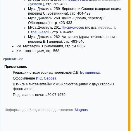
Дубаева
), стр. 389-403
Муса Джалиль. 259. Директор и Солнце (озорная поэма,
перевод С. Ботвинника), стр. 404-422
Муса Джалиль. 260. Джиган (поэма, перевод С.
Обрадовича), стр. 423-433
Муса Джалиль. 261.
Письмоносец
(поэма,
перевод
Т.
Стрешневой
), стр. 434-492
Муса Джалиль. 262. Алтынчеч (драматическая поэма,
перевод В. Ганиева), стр. 493-546
Р.А. Мустафин. Примечания, стр. 547-567
К иллюстрациям, стр. 568
сравнить >>
Примечание:
Редакция стихотворных переводов
С.В. Ботвинника
.
Оформление
И.С. Серова
.
В книге 4 листа-вклейки с ч/б иллюстрациями с двух сторон +
фронтиспис.
Подписано в печать 20.07.1979.
Информация об издании предоставлена:
Magnus