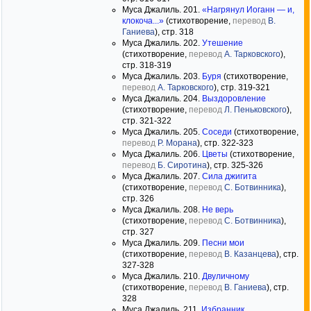
Муса Джалиль. 201.
«Нагрянул Иоганн — и,
клокоча...»
(стихотворение,
перевод
В.
Ганиева
), стр. 318
Муса Джалиль. 202.
Утешение
(стихотворение,
перевод
А. Тарковского
),
стр. 318-319
Муса Джалиль. 203.
Буря
(стихотворение,
перевод
А. Тарковского
), стр. 319-321
Муса Джалиль. 204.
Выздоровление
(стихотворение,
перевод
Л. Пеньковского
),
стр. 321-322
Муса Джалиль. 205.
Соседи
(стихотворение,
перевод
Р. Морана
), стр. 322-323
Муса Джалиль. 206.
Цветы
(стихотворение,
перевод
Б. Сиротина
), стр. 325-326
Муса Джалиль. 207.
Сила джигита
(стихотворение,
перевод
С. Ботвинника
),
стр. 326
Муса Джалиль. 208.
Не верь
(стихотворение,
перевод
С. Ботвинника
),
стр. 327
Муса Джалиль. 209.
Песни мои
(стихотворение,
перевод
В. Казанцева
), стр.
327-328
Муса Джалиль. 210.
Двуличному
(стихотворение,
перевод
В. Ганиева
), стр.
328
Муса Джалиль. 211.
Избранник