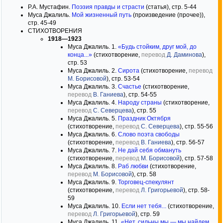
Р.А. Мустафин.
Поэзия правды и страсти
(статья), стр. 5-44
Муса Джалиль.
Мой жизненный путь
(произведение (прочее)),
стр. 45-49
СТИХОТВОРЕНИЯ
1918—1923
Муса Джалиль. 1.
«Будь стойким, друг мой, до
конца...»
(стихотворение,
перевод
Д. Даминова
),
стр. 53
Муса Джалиль. 2.
Сирота
(стихотворение,
перевод
М. Борисовой
), стр. 53-54
Муса Джалиль. 3.
Счастье
(стихотворение,
перевод
В. Ганиева
), стр. 54-55
Муса Джалиль. 4.
Народу страны
(стихотворение,
перевод
С. Северцева
), стр. 55
Муса Джалиль. 5.
Праздник Октября
(стихотворение,
перевод
С. Северцева
), стр. 55-56
Муса Джалиль. 6.
Слово поэта свободы
(стихотворение,
перевод
В. Ганиева
), стр. 56-57
Муса Джалиль. 7.
Не дай себя обмануть
(стихотворение,
перевод
М. Борисовой
), стр. 57-58
Муса Джалиль. 8.
Раб любви
(стихотворение,
перевод
М. Борисовой
), стр. 58
Муса Джалиль. 9.
Торговец-спекулянт
(стихотворение,
перевод
Л. Григорьевой
), стр. 58-
59
Муса Джалиль. 10.
Если нет тебя...
(стихотворение,
перевод
Л. Григорьевой
), стр. 59
Муса Джалиль. 11.
«Нет, сильны мы — мы найдем