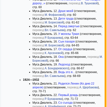
дорогу...»
(стихотворение,
перевод
В. Тушновой
),
стр. 60
Муса Джалиль. 12.
Душе моей
(стихотворение,
перевод
М. Фофановой
), стр. 60
Муса Джалиль. 13.
Дитя труда
(стихотворение,
перевод
М. Борисовой
), стр. 61-62
Муса Джалиль. 14.
Перед смертью
(стихотворение,
перевод
Вл. Савельева
), стр. 62
Муса Джалиль. 15.
У могилы Тукая
(стихотворение,
перевод
Р. Бухараева
), стр. 63-64
Муса Джалиль. 16.
Сын пахаря
(стихотворение,
перевод
М. Борисовой
), стр. 64-65
Муса Джалиль. 17.
От сердца
(стихотворение,
перевод
К. Арсеневой
), стр. 65-66
Муса Джалиль. 18.
Она
(стихотворение,
перевод
М.
Борисовой
), стр. 66
Муса Джалиль. 19.
Ледоход
(стихотворение,
перевод
А. Бондаревского
), стр. 66-67
Муса Джалиль. 20.
Ведь это я...
(стихотворение,
перевод
Вл. Савельева
), стр. 68-69
1924—1932
Муса Джалиль. 21.
Родился Ленин (Ко дню 22
апреля)
(стихотворение,
перевод
А. Щербакова
),
стр. 70-71
Муса Джалиль. 22.
Первый дождь
(стихотворение,
перевод
Р. Бухараева
), стр. 71-72
Муса Джалиль. 23.
Со съезда
(стихотворение,
перевод
А. Штейнберга
), стр. 72-73