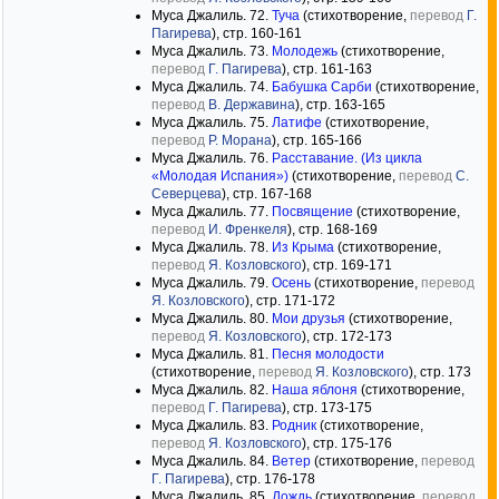
Муса Джалиль. 72.
Туча
(стихотворение,
перевод
Г.
Пагирева
), стр. 160-161
Муса Джалиль. 73.
Молодежь
(стихотворение,
перевод
Г. Пагирева
), стр. 161-163
Муса Джалиль. 74.
Бабушка Сарби
(стихотворение,
перевод
В. Державина
), стр. 163-165
Муса Джалиль. 75.
Латифе
(стихотворение,
перевод
Р. Морана
), стр. 165-166
Муса Джалиль. 76.
Расставание. (Из цикла
«Молодая Испания»)
(стихотворение,
перевод
С.
Северцева
), стр. 167-168
Муса Джалиль. 77.
Посвящение
(стихотворение,
перевод
И. Френкеля
), стр. 168-169
Муса Джалиль. 78.
Из Крыма
(стихотворение,
перевод
Я. Козловского
), стр. 169-171
Муса Джалиль. 79.
Осень
(стихотворение,
перевод
Я. Козловского
), стр. 171-172
Муса Джалиль. 80.
Мои друзья
(стихотворение,
перевод
Я. Козловского
), стр. 172-173
Муса Джалиль. 81.
Песня молодости
(стихотворение,
перевод
Я. Козловского
), стр. 173
Муса Джалиль. 82.
Наша яблоня
(стихотворение,
перевод
Г. Пагирева
), стр. 173-175
Муса Джалиль. 83.
Родник
(стихотворение,
перевод
Я. Козловского
), стр. 175-176
Муса Джалиль. 84.
Ветер
(стихотворение,
перевод
Г. Пагирева
), стр. 176-178
Муса Джалиль. 85.
Дождь
(стихотворение,
перевод