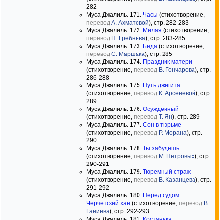
282
Муса Джалиль. 171.
Часы
(стихотворение,
перевод
А. Ахматовой
), стр. 282-283
Муса Джалиль. 172.
Милая
(стихотворение,
перевод
Н. Гребнева
), стр. 283-285
Муса Джалиль. 173.
Беда
(стихотворение,
перевод
С. Маршака
), стр. 285
Муса Джалиль. 174.
Праздник матери
(стихотворение,
перевод
В. Гончарова
), стр.
286-288
Муса Джалиль. 175.
Путь джигита
(стихотворение,
перевод
К. Арсеневой
), стр.
289
Муса Джалиль. 176.
Осужденный
(стихотворение,
перевод
Т. Ян
), стр. 289
Муса Джалиль. 177.
Сон в тюрьме
(стихотворение,
перевод
Р. Морана
), стр.
290
Муса Джалиль. 178.
Ты забудешь
(стихотворение,
перевод
М. Петровых
), стр.
290-291
Муса Джалиль. 179.
Тюремный страж
(стихотворение,
перевод
В. Казанцева
), стр.
291-292
Муса Джалиль. 180.
Перед судом.
Черчетский хан
(стихотворение,
перевод
В.
Ганиева
), стр. 292-293
Муса Джалиль. 181.
Костяника