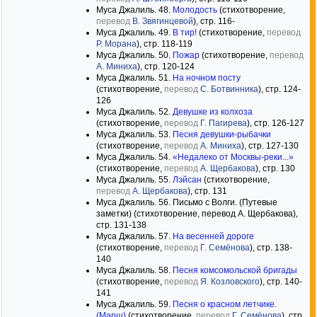
Муса Джалиль. 48.
Молодость
(стихотворение,
перевод
В. Звягинцевой
), стр. 116-
Муса Джалиль. 49.
В тир!
(стихотворение,
перевод
Р. Морана
), стр. 118-119
Муса Джалиль. 50.
Пожар
(стихотворение,
перевод
А. Миниха
), стр. 120-124
Муса Джалиль. 51.
На ночном посту
(стихотворение,
перевод
С. Ботвинника
), стр. 124-
126
Муса Джалиль. 52.
Девушке из колхоза
(стихотворение,
перевод
Г. Пагирева
), стр. 126-127
Муса Джалиль. 53.
Песня девушки-рыбачки
(стихотворение,
перевод
А. Миниха
), стр. 127-130
Муса Джалиль. 54.
«Недалеко от Москвы-реки...»
(стихотворение,
перевод
А. Щербакова
), стр. 130
Муса Джалиль. 55.
Лэйсан
(стихотворение,
перевод
А. Щербакова
), стр. 131
Муса Джалиль. 56. Письмо с Волги. (Путевые
заметки) (стихотворение, перевод А. Щербакова),
стр. 131-138
Муса Джалиль. 57.
На весенней дороге
(стихотворение,
перевод
Г. Семёнова
), стр. 138-
140
Муса Джалиль. 58.
Песня комсомольской бригады
(стихотворение,
перевод
Я. Козловского
), стр. 140-
141
Муса Джалиль. 59.
Песня о красном летчике.
(Марш)
(стихотворение,
перевод
Г. Семёнова
), стр.