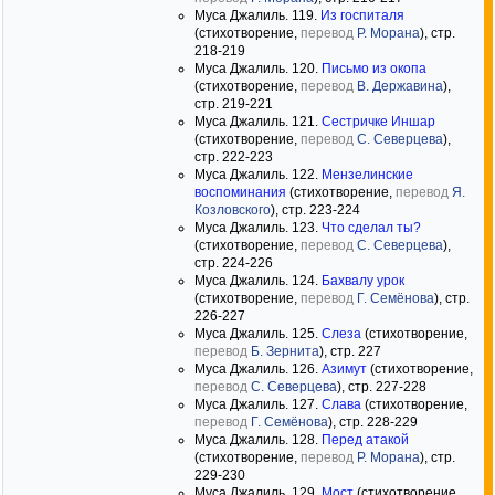
Муса Джалиль. 119.
Из госпиталя
(стихотворение,
перевод
Р. Морана
), стр.
218-219
Муса Джалиль. 120.
Письмо из окопа
(стихотворение,
перевод
В. Державина
),
стр. 219-221
Муса Джалиль. 121.
Сестричке Иншар
(стихотворение,
перевод
С. Северцева
),
стр. 222-223
Муса Джалиль. 122.
Мензелинские
воспоминания
(стихотворение,
перевод
Я.
Козловского
), стр. 223-224
Муса Джалиль. 123.
Что сделал ты?
(стихотворение,
перевод
С. Северцева
),
стр. 224-226
Муса Джалиль. 124.
Бахвалу урок
(стихотворение,
перевод
Г. Семёнова
), стр.
226-227
Муса Джалиль. 125.
Слеза
(стихотворение,
перевод
Б. Зернита
), стр. 227
Муса Джалиль. 126.
Азимут
(стихотворение,
перевод
С. Северцева
), стр. 227-228
Муса Джалиль. 127.
Слава
(стихотворение,
перевод
Г. Семёнова
), стр. 228-229
Муса Джалиль. 128.
Перед атакой
(стихотворение,
перевод
Р. Морана
), стр.
229-230
Муса Джалиль. 129.
Мост
(стихотворение,