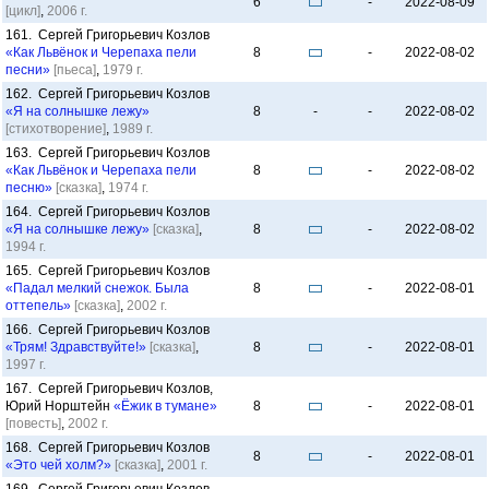
6
-
2022-08-09
[цикл]
,
2006 г.
161. Сергей Григорьевич Козлов
«Как Львёнок и Черепаха пели
8
-
2022-08-02
песни»
[пьеса]
,
1979 г.
162. Сергей Григорьевич Козлов
«Я на солнышке лежу»
8
-
-
2022-08-02
[стихотворение]
,
1989 г.
163. Сергей Григорьевич Козлов
«Как Львёнок и Черепаха пели
8
-
2022-08-02
песню»
[сказка]
,
1974 г.
164. Сергей Григорьевич Козлов
«Я на солнышке лежу»
[сказка]
,
8
-
2022-08-02
1994 г.
165. Сергей Григорьевич Козлов
«Падал мелкий снежок. Была
8
-
2022-08-01
оттепель»
[сказка]
,
2002 г.
166. Сергей Григорьевич Козлов
«Трям! Здравствуйте!»
[сказка]
,
8
-
2022-08-01
1997 г.
167. Сергей Григорьевич Козлов,
Юрий Норштейн
«Ёжик в тумане»
8
-
2022-08-01
[повесть]
,
2002 г.
168. Сергей Григорьевич Козлов
8
-
2022-08-01
«Это чей холм?»
[сказка]
,
2001 г.