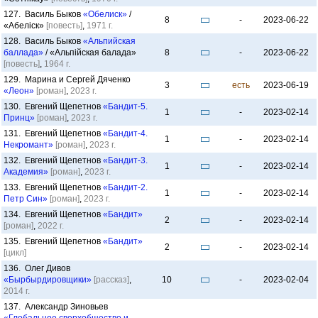
127. Василь Быков
«Обелиск»
/
8
-
2023-06-22
«Абелiск»
[повесть]
,
1971 г.
128. Василь Быков
«Альпийская
баллада»
/ «Альпійская балада»
8
-
2023-06-22
[повесть]
,
1964 г.
129. Марина и Сергей Дяченко
3
есть
2023-06-19
«Леон»
[роман]
,
2023 г.
130. Евгений Щепетнов
«Бандит-5.
1
-
2023-02-14
Принц»
[роман]
,
2023 г.
131. Евгений Щепетнов
«Бандит-4.
1
-
2023-02-14
Некромант»
[роман]
,
2023 г.
132. Евгений Щепетнов
«Бандит-3.
1
-
2023-02-14
Академия»
[роман]
,
2023 г.
133. Евгений Щепетнов
«Бандит-2.
1
-
2023-02-14
Петр Син»
[роман]
,
2023 г.
134. Евгений Щепетнов
«Бандит»
2
-
2023-02-14
[роман]
,
2022 г.
135. Евгений Щепетнов
«Бандит»
2
-
2023-02-14
[цикл]
136. Олег Дивов
«Бырбырдировщики»
[рассказ]
,
10
-
2023-02-04
2014 г.
137. Александр Зиновьев