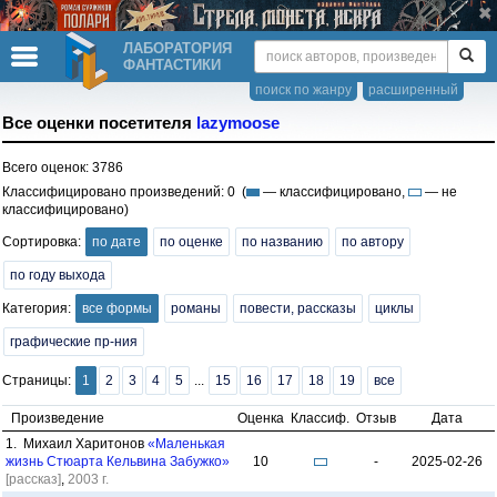
ЛАБОРАТОРИЯ
ФАНТАСТИКИ
поиск по жанру
расширенный
Все оценки посетителя
lazymoose
Всего оценок: 3786
Классифицировано произведений: 0 (
— классифицировано,
— не
классифицировано)
Сортировка:
по дате
по оценке
по названию
по автору
по году выхода
Категория:
все формы
романы
повести, рассказы
циклы
графические пр-ния
Страницы:
1
2
3
4
5
...
15
16
17
18
19
все
Произведение
Оценка
Классиф.
Отзыв
Дата
1. Михаил Харитонов
«Маленькая
жизнь Стюарта Кельвина Забужко»
10
-
2025-02-26
[рассказ]
,
2003 г.