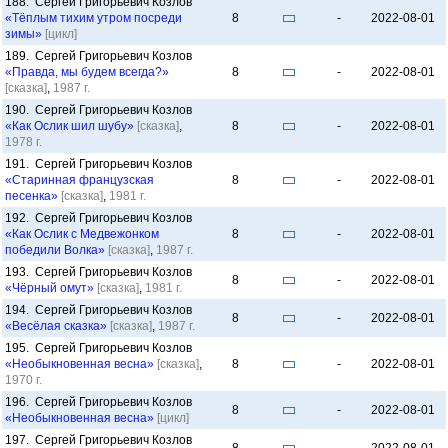
188. Сергей Григорьевич Козлов
«Тёплым тихим утром посреди
8
-
2022-08-01
зимы»
[цикл]
189. Сергей Григорьевич Козлов
«Правда, мы будем всегда?»
8
-
2022-08-01
[сказка]
,
1987 г.
190. Сергей Григорьевич Козлов
«Как Ослик шил шубу»
[сказка]
,
8
-
2022-08-01
1978 г.
191. Сергей Григорьевич Козлов
«Старинная французская
8
-
2022-08-01
песенка»
[сказка]
,
1981 г.
192. Сергей Григорьевич Козлов
«Как Ослик с Медвежонком
8
-
2022-08-01
победили Волка»
[сказка]
,
1987 г.
193. Сергей Григорьевич Козлов
8
-
2022-08-01
«Чёрный омут»
[сказка]
,
1981 г.
194. Сергей Григорьевич Козлов
8
-
2022-08-01
«Весёлая сказка»
[сказка]
,
1987 г.
195. Сергей Григорьевич Козлов
«Необыкновенная весна»
[сказка]
,
8
-
2022-08-01
1970 г.
196. Сергей Григорьевич Козлов
8
-
2022-08-01
«Необыкновенная весна»
[цикл]
197. Сергей Григорьевич Козлов