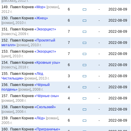
[рассказ]
,
2012 г.
149. Павел Корнев
«Мор»
[роман]
,
6
-
2022-08-09
2012 г.
150. Павел Корнев
«Жнец»
6
-
2022-08-09
[роман]
,
2010 г.
151. Павел Корнев
«Экзорцист»
7
-
2022-08-09
[повесть]
,
2009 г.
152. Павел Корнев
«Проклятый
7
-
2022-08-09
металл»
[роман]
,
2010 г.
153. Павел Корнев
«Экзорцист»
7
-
2022-08-09
[цикл]
,
2010 г.
154. Павел Корнев
«Кровные узы»
6
-
2022-08-09
[повесть]
,
2018 г.
155. Павел Корнев
«Лёд.
3
-
2022-08-09
Чистильщик»
[роман]
,
2013 г.
156. Павел Корнев
«Чёрный
4
-
2022-08-09
полдень»
[роман]
,
2008 г.
157. Павел Корнев
«Чёрные сны»
4
-
2022-08-09
[роман]
,
2008 г.
158. Павел Корнев
«Скользкий»
4
-
2022-08-09
[роман]
,
2006 г.
159. Павел Корнев
«Лёд»
[роман]
,
6
-
2022-08-09
2005 г.
160. Павел Корнев
«Приграничье»