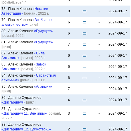
9
-
2024-09-17
[роман]
,
2024 г.
78. Павел Корнев
«Негатив.
9
-
2024-09-17
Аттестация»
[роман]
,
2022 г.
79. Павел Корнев
«Всеблагое
6
-
2024-09-17
электричество»
[цикл]
80. Алекс Каменев
«Будущее»
6
-
2024-09-17
[роман]
,
2022 г.
81. Алекс Каменев
«Будущее»
7
-
2024-09-17
[цикл]
82. Алекс Каменев
«Сила
6
-
2024-09-17
Алхимика»
[роман]
,
2023 г.
83. Алекс Каменев
«Замок
6
-
2024-09-17
Алхимика»
[роман]
,
2022 г.
84. Алекс Каменев
«Странствия
6
-
2024-09-17
алхимика»
[роман]
,
2021 г.
85. Алекс Каменев
«Алхимик»
7
-
2024-09-17
[цикл]
86. Данияр Сугралинов
4
-
2024-09-17
«Дисгардиум»
[цикл]
87. Данияр Сугралинов
«Дисгардиум 11. Вне игры»
[роман]
,
3
-
2024-09-17
2022 г.
88. Данияр Сугралинов
«Дисгардиум 12. Единство-1»
2
-
2024-09-17