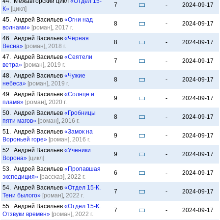
44. Межавторский цикл
«Отдел 15-
7
-
2024-09-17
К»
[цикл]
45. Андрей Васильев
«Огни над
8
-
2024-09-17
волнами»
[роман]
,
2017 г.
46. Андрей Васильев
«Чёрная
8
-
2024-09-17
Весна»
[роман]
,
2018 г.
47. Андрей Васильев
«Сеятели
7
-
2024-09-17
ветра»
[роман]
,
2019 г.
48. Андрей Васильев
«Чужие
8
-
2024-09-17
небеса»
[роман]
,
2019 г.
49. Андрей Васильев
«Солнце и
9
-
2024-09-17
пламя»
[роман]
,
2020 г.
50. Андрей Васильев
«Гробницы
8
-
2024-09-17
пяти магов»
[роман]
,
2016 г.
51. Андрей Васильев
«Замок на
9
-
2024-09-17
Вороньей горе»
[роман]
,
2016 г.
52. Андрей Васильев
«Ученики
9
-
2024-09-17
Ворона»
[цикл]
53. Андрей Васильев
«Пропавшая
6
-
2024-09-17
экспедиция»
[рассказ]
,
2022 г.
54. Андрей Васильев
«Отдел 15-К.
7
-
2024-09-17
Тени былого»
[роман]
,
2022 г.
55. Андрей Васильев
«Отдел 15-К.
7
-
2024-09-17
Отзвуки времен»
[роман]
,
2022 г.