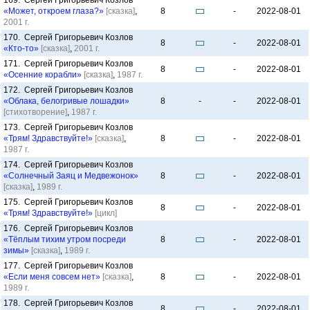
169. Сергей Григорьевич Козлов
«Может, откроем глаза?»
[сказка]
,
8
-
2022-08-01
2001 г.
170. Сергей Григорьевич Козлов
8
-
2022-08-01
«Кто-то»
[сказка]
,
2001 г.
171. Сергей Григорьевич Козлов
8
-
2022-08-01
«Осенние корабли»
[сказка]
,
1987 г.
172. Сергей Григорьевич Козлов
«Облака, белогривые лошадки»
8
-
-
2022-08-01
[стихотворение]
,
1987 г.
173. Сергей Григорьевич Козлов
«Трям! Здравствуйте!»
[сказка]
,
8
-
2022-08-01
1987 г.
174. Сергей Григорьевич Козлов
«Солнечный Заяц и Медвежонок»
8
-
2022-08-01
[сказка]
,
1989 г.
175. Сергей Григорьевич Козлов
8
-
2022-08-01
«Трям! Здравствуйте!»
[цикл]
176. Сергей Григорьевич Козлов
«Тёплым тихим утром посреди
8
-
2022-08-01
зимы»
[сказка]
,
1989 г.
177. Сергей Григорьевич Козлов
«Если меня совсем нет»
[сказка]
,
8
-
2022-08-01
1989 г.
178. Сергей Григорьевич Козлов
8
-
2022-08-01