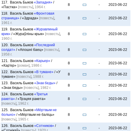
117. Василь Быков
«Западня»
/
8
-
2023-06-22
«Пастка»
[повесть]
,
1964 г.
118. Василь Быков
«Фронтовая
страница»
/ «Здрада»
[повесть]
,
8
-
2023-06-22
1961 г.
119. Василь Быков
«Журавлиный
крик»
/ «Жураўлiны крык»
[повесть]
,
8
-
2023-06-22
1960 г.
120. Василь Быков
«Последний
солдат»
/ «Апошні баец»
[повесть]
,
8
-
2023-06-22
1958 г.
121. Василь Быков
«Карьер»
/
8
-
2023-06-22
«Кар'ер»
[роман]
,
1986 г.
122. Василь Быков
«В тумане»
/ «У
8
-
2023-06-22
тумане»
[повесть]
,
1988 г.
123. Василь Быков
«Знак беды»
/
8
-
2023-06-22
«Знак бяды»
[повесть]
,
1982 г.
124. Василь Быков
«Третья
ракета»
/ «Трэцяя ракета»
8
-
2023-06-22
[повесть]
,
1962 г.
125. Василь Быков
«Мёртвым не
больно»
/ «Мёртвым не баліць»
8
-
2023-06-22
[повесть]
,
1965 г.
126. Василь Быков
«Сотников»
/
8
-
2023-06-22
«Сотнiкаў»
[повесть]
,
1970 г.