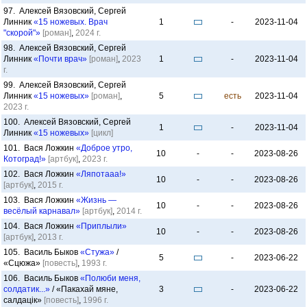
97. Алексей Вязовский, Сергей
Линник
«15 ножевых. Врач
1
-
2023-11-04
"скорой"»
[роман]
,
2024 г.
98. Алексей Вязовский, Сергей
Линник
«Почти врач»
[роман]
,
2023
1
-
2023-11-04
г.
99. Алексей Вязовский, Сергей
Линник
«15 ножевых»
[роман]
,
5
есть
2023-11-04
2023 г.
100. Алексей Вязовский, Сергей
1
-
2023-11-04
Линник
«15 ножевых»
[цикл]
101. Вася Ложкин
«Доброе утро,
10
-
-
2023-08-26
Котоград!»
[артбук]
,
2023 г.
102. Вася Ложкин
«Ляпотааа!»
10
-
-
2023-08-26
[артбук]
,
2015 г.
103. Вася Ложкин
«Жизнь —
10
-
-
2023-08-26
весёлый карнавал»
[артбук]
,
2014 г.
104. Вася Ложкин
«Приплыли»
10
-
-
2023-08-26
[артбук]
,
2013 г.
105. Василь Быков
«Стужа»
/
5
-
2023-06-22
«Сцюжа»
[повесть]
,
1993 г.
106. Василь Быков
«Полюби меня,
солдатик...»
/ «Пакахай мяне,
3
-
2023-06-22
салдацік»
[повесть]
,
1996 г.