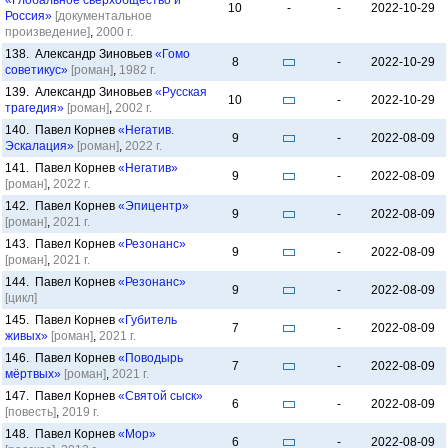
«Глобальное сверхобщество и
10
-
-
2022-10-29
Россия»
[документальное
произведение]
,
2000 г.
138. Александр Зиновьев
«Гомо
8
-
2022-10-29
советикус»
[роман]
,
1982 г.
139. Александр Зиновьев
«Русская
10
-
2022-10-29
трагедия»
[роман]
,
2002 г.
140. Павел Корнев
«Негатив.
9
-
2022-08-09
Эскалация»
[роман]
,
2022 г.
141. Павел Корнев
«Негатив»
9
-
2022-08-09
[роман]
,
2022 г.
142. Павел Корнев
«Эпицентр»
9
-
2022-08-09
[роман]
,
2021 г.
143. Павел Корнев
«Резонанс»
9
-
2022-08-09
[роман]
,
2021 г.
144. Павел Корнев
«Резонанс»
9
-
2022-08-09
[цикл]
145. Павел Корнев
«Губитель
7
-
2022-08-09
живых»
[роман]
,
2021 г.
146. Павел Корнев
«Поводырь
7
-
2022-08-09
мёртвых»
[роман]
,
2021 г.
147. Павел Корнев
«Святой сыск»
6
-
2022-08-09
[повесть]
,
2019 г.
148. Павел Корнев
«Мор»
6
-
2022-08-09