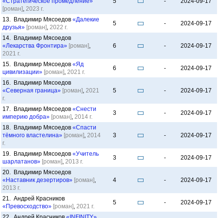
«Стратегическое промедление»
5
-
2024-09-17
[роман]
,
2023 г.
13. Владимир Мясоедов
«Далекие
5
-
2024-09-17
друзья»
[роман]
,
2022 г.
14. Владимир Мясоедов
«Лекарства Фронтира»
[роман]
,
6
-
2024-09-17
2021 г.
15. Владимир Мясоедов
«Яд
6
-
2024-09-17
цивилизации»
[роман]
,
2021 г.
16. Владимир Мясоедов
«Северная граница»
[роман]
,
2021
5
-
2024-09-17
г.
17. Владимир Мясоедов
«Снести
3
-
2024-09-17
империю добра»
[роман]
,
2014 г.
18. Владимир Мясоедов
«Спасти
тёмного властелина»
[роман]
,
2014
3
-
2024-09-17
г.
19. Владимир Мясоедов
«Учитель
3
-
2024-09-17
шарлатанов»
[роман]
,
2013 г.
20. Владимир Мясоедов
«Наставник дезертиров»
[роман]
,
4
-
2024-09-17
2013 г.
21. Андрей Красников
5
-
2024-09-17
«Превосходство»
[роман]
,
2021 г.
22. Андрей Красников
«INFINITY»