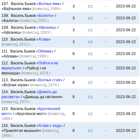
107. Василь Быков
«Волчья яма»
/
3
-
2023-06-22
«Ваўчыная яма»
[повесть]
,
1999 г.
108. Василь Быков
«Болото»
/
3
-
2023-06-22
«Балота»
[повесть]
,
2001 г.
109. Василь Быков
«Афганец»
/
3
-
2023-06-22
«Афганец»
[повесть]
,
2003 г.
110. Василь Быков
«Атака»
3
-
2023-06-22
[повесть]
,
2012 г.
111. Василь Быков
«Облава»
/
8
-
2023-06-22
«Аблава»
[повесть]
,
1989 г.
112. Василь Быков
«Пойти и не
вернуться»
/ «Пайсцi i не
8
-
2023-06-22
вярнуцца»
[повесть]
,
1978 г.
113. Василь Быков
«Волчья стая»
/
8
-
2023-06-22
«Воўчая зграя»
[повесть]
,
1974 г.
114. Василь Быков
«Дожить до
рассвета»
/ «Дажыць да світання»
8
-
2023-06-22
[повесть]
,
1973 г.
115. Василь Быков
«Круглянский
мост»
/ «Круглянскі мост»
[повесть]
,
8
-
2023-06-22
1969 г.
116. Василь Быков
«Атака с ходу»
/
«Праклятая вышыня»
[повесть]
,
8
-
2023-06-22
1968 г.