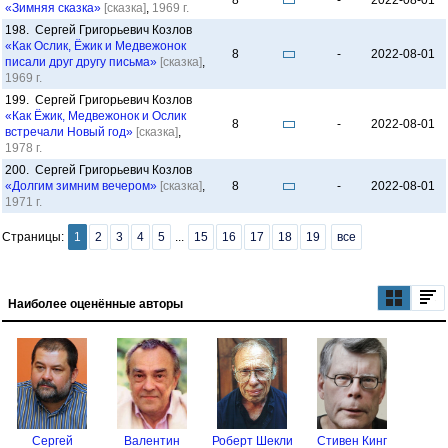
8
-
2022-08-01
«Зимняя сказка»
[сказка]
,
1969 г.
198. Сергей Григорьевич Козлов
«Как Ослик, Ёжик и Медвежонок
8
-
2022-08-01
писали друг другу письма»
[сказка]
,
1969 г.
199. Сергей Григорьевич Козлов
«Как Ёжик, Медвежонок и Ослик
8
-
2022-08-01
встречали Новый год»
[сказка]
,
1978 г.
200. Сергей Григорьевич Козлов
«Долгим зимним вечером»
[сказка]
,
8
-
2022-08-01
1971 г.
Страницы:
1
2
3
4
5
...
15
16
17
18
19
все
Наиболее оценённые авторы
Сергей
Валентин
Роберт Шекли
Стивен Кинг