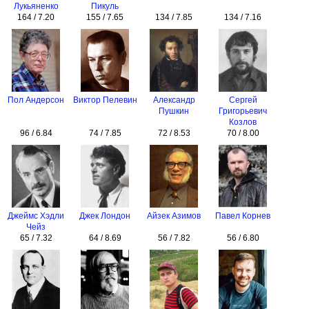
Лукьяненко
Пикуль
164 / 7.20
155 / 7.65
134 / 7.85
134 / 7.16
Пол Андерсон
Виктор Пелевин
Александр
Сергей
Пушкин
Григорьевич
Козлов
96 / 6.84
74 / 7.85
72 / 8.53
70 / 8.00
Джеймс Хэдли
Джек Лондон
Айзек Азимов
Павел Корнев
Чейз
65 / 7.32
64 / 8.69
56 / 7.82
56 / 6.80