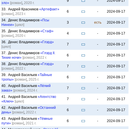
9
-
2024-09-17
зло»
[роман]
,
2020 г.
33. Андрей Красников
«Артефакт»
6
-
2024-09-17
[роман]
,
2023 г.
34. Денис Владимиров
«Псы
3
есть
2024-09-17
Нинеи»
[цикл]
35. Денис Владимиров
«Стаф»
4
-
2024-09-17
[роман]
,
2020 г.
36. Денис Владимиров
«Глэрд»
7
-
2024-09-17
[цикл]
37. Денис Владимиров
«Глэрд II.
6
-
2024-09-17
Тихие ночи»
[роман]
,
2022 г.
38. Денис Владимиров
«Глэрд»
7
-
2024-09-17
[роман]
,
2022 г.
39. Андрей Васильев
«Тайные
6
-
2024-09-17
тропы»
[роман]
,
2025 г.
40. Андрей Васильев
«Лёгкий
7
-
2024-09-17
заказ»
[роман]
,
2024 г.
41. Андрей Васильев
«Агентство
7
-
2024-09-17
«Ключ»
[цикл]
42. Андрей Васильев
«Останний
6
-
2024-09-17
день»
[роман]
,
2022 г.
43. Андрей Васильев
«Тёмные
6
-
2024-09-17
пути»
[роман]
,
2021 г.