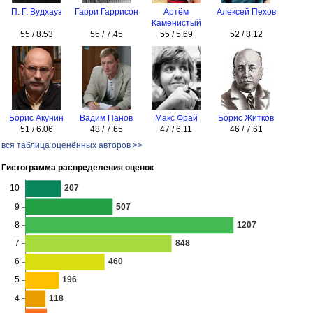
П. Г. Вудхауз
Гарри Гаррисон
Артём
Алексей Пехов
Каменистый
55 / 8.53
55 / 7.45
55 / 5.69
52 / 8.12
Борис Акунин
Вадим Панов
Макс Фрай
Борис Житков
51 / 6.06
48 / 7.65
47 / 6.11
46 / 7.61
вся таблица оценённых авторов >>
Гистограмма распределения оценок