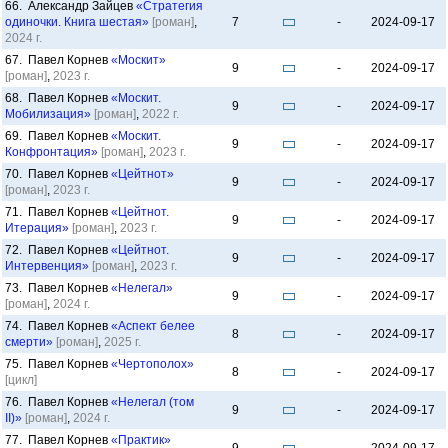
66. Александр Зайцев
«Стратегия
одиночки. Книга шестая»
[роман]
,
7
-
2024-09-17
2024 г.
67. Павел Корнев
«Москит»
9
-
2024-09-17
[роман]
,
2023 г.
68. Павел Корнев
«Москит.
9
-
2024-09-17
Мобилизация»
[роман]
,
2022 г.
69. Павел Корнев
«Москит.
9
-
2024-09-17
Конфронтация»
[роман]
,
2023 г.
70. Павел Корнев
«Цейтнот»
9
-
2024-09-17
[роман]
,
2023 г.
71. Павел Корнев
«Цейтнот.
9
-
2024-09-17
Итерация»
[роман]
,
2023 г.
72. Павел Корнев
«Цейтнот.
9
-
2024-09-17
Интервенция»
[роман]
,
2023 г.
73. Павел Корнев
«Нелегал»
9
-
2024-09-17
[роман]
,
2024 г.
74. Павел Корнев
«Аспект белее
8
-
2024-09-17
смерти»
[роман]
,
2025 г.
75. Павел Корнев
«Чертополох»
8
-
2024-09-17
[цикл]
76. Павел Корнев
«Нелегал (том
9
-
2024-09-17
II)»
[роман]
,
2024 г.
77. Павел Корнев
«Практик»