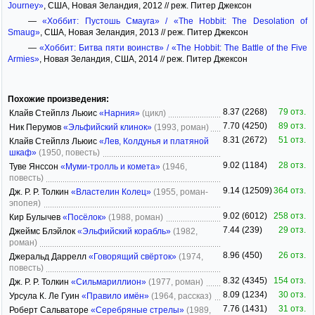
Journey»
, США, Новая Зеландия, 2012 // реж. Питер Джексон
—
«Хоббит: Пустошь Смауга» / «The Hobbit: The Desolation of
Smaug»
, США, Новая Зеландия, 2013 // реж. Питер Джексон
—
«Хоббит: Битва пяти воинств» / «The Hobbit: The Battle of the Five
Armies»
, Новая Зеландия, США, 2014 // реж. Питер Джексон
Похожие произведения:
8.37 (2268)
79 отз.
Клайв Стейплз Льюис
«Нарния»
(цикл)
7.70 (4250)
89 отз.
Ник Перумов
«Эльфийский клинок»
(1993, роман)
8.31 (2672)
51 отз.
Клайв Стейплз Льюис
«Лев, Колдунья и платяной
шкаф»
(1950, повесть)
9.02 (1184)
28 отз.
Туве Янссон
«Муми-тролль и комета»
(1946,
повесть)
9.14 (12509)
364 отз.
Дж. Р. Р. Толкин
«Властелин Колец»
(1955, роман-
эпопея)
9.02 (6012)
258 отз.
Кир Булычев
«Посёлок»
(1988, роман)
7.44 (239)
29 отз.
Джеймс Блэйлок
«Эльфийский корабль»
(1982,
роман)
8.96 (450)
26 отз.
Джеральд Даррелл
«Говорящий свёрток»
(1974,
повесть)
8.32 (4345)
154 отз.
Дж. Р. Р. Толкин
«Сильмариллион»
(1977, роман)
8.09 (1234)
30 отз.
Урсула К. Ле Гуин
«Правило имён»
(1964, рассказ)
7.76 (1431)
31 отз.
Роберт Сальваторе
«Серебряные стрелы»
(1989,