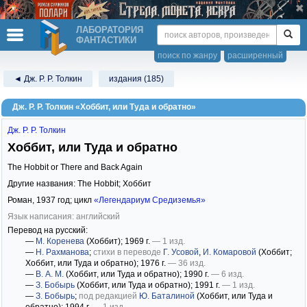
ЛАБОРАТОРИЯ
ФАНТАСТИКИ
поиск по жанру
расширенный
◄ Дж. Р. Р. Толкин
издания (185)
Дж. Р. Р. Толкин «Хоббит, или Туда и обратно»
Дж. Р. Р. Толкин
Хоббит, или Туда и обратно
The Hobbit or There and Back Again
Другие названия: The Hobbit; Хоббит
Роман,
1937
год; цикл
«Легендариум Средиземья»
Язык написания: английский
Перевод на русский:
—
М. Коренева
(Хоббит)
; 1969 г.
— 1 изд.
—
Н. Рахманова
;
стихи в переводе
Г. Усовой
,
И. Комаровой
(Хоббит;
Хоббит, или Туда и обратно)
; 1976 г.
— 36 изд.
—
В. А. М.
(Хоббит, или Туда и обратно)
; 1990 г.
— 6 изд.
—
З. Бобырь
(Хоббит, или Туда и обратно)
; 1991 г.
— 1 изд.
—
З. Бобырь
;
под редакцией
Ю. Баталиной
(Хоббит, или Туда и