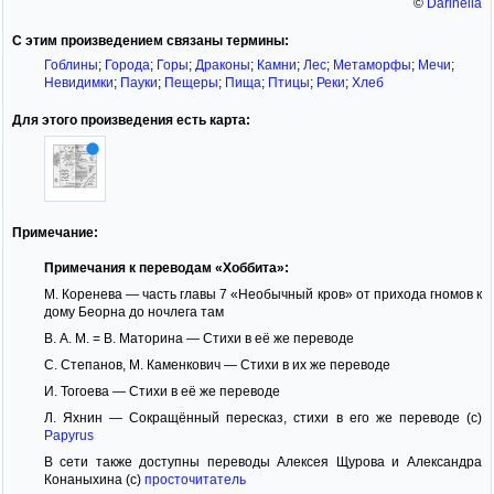
©
Darinella
С этим произведением связаны термины:
Гоблины
;
Города
;
Горы
;
Драконы
;
Камни
;
Лес
;
Метаморфы
;
Мечи
;
Невидимки
;
Пауки
;
Пещеры
;
Пища
;
Птицы
;
Реки
;
Хлеб
Для этого произведения есть карта:
Примечание:
Примечания к переводам «Хоббита»:
М. Коренева — часть главы 7 «Необычный кров» от прихода гномов к
дому Беорна до ночлега там
В. А. М. = В. Маторина — Стихи в её же переводе
С. Степанов, М. Каменкович — Стихи в их же переводе
И. Тогоева — Стихи в её же переводе
Л. Яхнин — Сокращённый пересказ, стихи в его же переводе (c)
Papyrus
В сети также доступны переводы Алексея Щурова и Александра
Конаныхина (c)
просточитатель