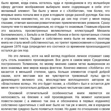
было время, когда очень хотелось чуда и проводником в эту волшебную
сферу детское воображение выбирало книги содержащие в себе этот
желаемый элемент. Так было у меня и с «Хоббитом», тем более, что
впервые книга попала мне в руки в подвале среди разной рухляди. Как она
туда попала неизвестно, но эта сцена до сих пор стоит у меня перед
глазами, отвечая канонам романтических приключенческих романов. Сразу
пахнуло чем-то малоизведанным, но откуда-то знакомым. Главным образом
это касалось просмотренных великолепных иллюстраций Михаила
Беломлинского, с Бильбо а-ля Евгений Леонов и бегло прочитанных стихов
и отрывков текста. Подвал и собственно книга были не моими, поэтому
книга не стала моей собственностью, но трепет прикосновения к страницам
издания 1976 года (определил его соотнеся со временем произошедшего)
остался до сих пор.
Но это личное, хотя на мой взгляд подобное личное отражает саму
суть столь знакового произведения. Все дело в самом мире Средиземья
построенного Толкиеном, по моему мнению самом четко выверенном из
всех знакомых мне миров жанра фэнтези. Конечно именно «Хоббита» это
касается в меньшей степени, здесь больше элементов старой доброй
сказки, хотя местами все же чувствуется тревожный пульс где-то
дремлющего великого зла, впоследствии воплощенного автором во
«Властелине колец». Но это будет позже, а «Хоббит» был и остается для
меня чем-то трогательно добрым, кристально чистым как само детство.
Основной отличительной особенностью книги является ее
непохожесть на близкие к ней произведения. На момент написания
повести-сказки ( а именно так она и обозначена в первых изданиях)
собственно однотипных с ней книг было не так уж и много, им в изрядном
количестве суждено было появиться позже. Но даже по отношению к своим