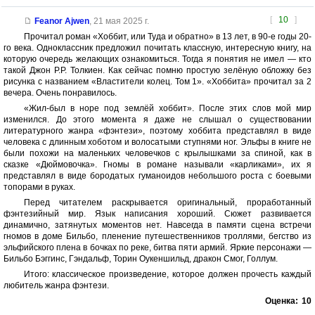
[
10
]
Feanor Ajwen
,
21 мая 2025 г.
Прочитал роман «Хоббит, или Туда и обратно» в 13 лет, в 90-е годы 20-
го века. Одноклассник предложил почитать классную, интересную книгу, на
которую очередь желающих ознакомиться. Тогда я понятия не имел — кто
такой Джон Р.Р. Толкиен. Как сейчас помню простую зелёную обложку без
рисунка с названием «Властители колец. Том 1». «Хоббита» прочитал за 2
вечера. Очень понравилось.
«Жил-был в норе под землёй хоббит». После этих слов мой мир
изменился. До этого момента я даже не слышал о существовании
литературного жанра «фэнтези», поэтому хоббита представлял в виде
человека с длинным хоботом и волосатыми ступнями ног. Эльфы в книге не
были похожи на маленьких человечков с крылышками за спиной, как в
сказке «Дюймовочка». Гномы в романе называли «карликами», их я
представлял в виде бородатых гуманоидов небольшого роста с боевыми
топорами в руках.
Перед читателем раскрывается оригинальный, проработанный
фэнтезийный мир. Язык написания хороший. Сюжет развивается
динамично, затянутых моментов нет. Навсегда в памяти сцена встречи
гномов в доме Бильбо, пленение путешественников троллями, бегство из
эльфийского плена в бочках по реке, битва пяти армий. Яркие персонажи —
Бильбо Бэггинс, Гэндальф, Торин Оукеншильд, дракон Смог, Голлум.
Итого: классическое произведение, которое должен прочесть каждый
любитель жанра фэнтези.
Оценка:
10