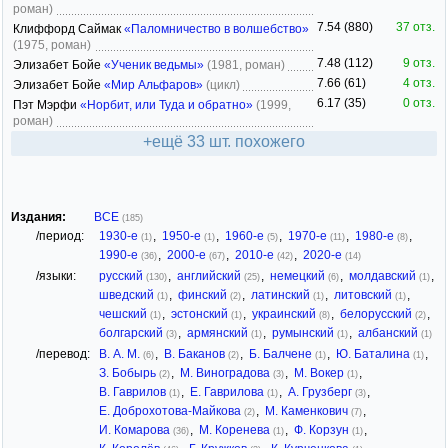
роман)
7.54 (880)
37 отз.
Клиффорд Саймак
«Паломничество в волшебство»
(1975, роман)
7.48 (112)
9 отз.
Элизабет Бойе
«Ученик ведьмы»
(1981, роман)
7.66 (61)
4 отз.
Элизабет Бойе
«Мир Альфаров»
(цикл)
6.17 (35)
0 отз.
Пэт Мэрфи
«Норбит, или Туда и обратно»
(1999,
роман)
+ещё 33 шт. похожего
Издания:
ВСЕ
(185)
/период:
1930-е
,
1950-е
,
1960-е
,
1970-е
,
1980-е
,
(1)
(1)
(5)
(11)
(8)
1990-е
,
2000-е
,
2010-е
,
2020-е
(36)
(67)
(42)
(14)
/языки:
русский
,
английский
,
немецкий
,
молдавский
,
(130)
(25)
(6)
(1)
шведский
,
финский
,
латинский
,
литовский
,
(1)
(2)
(1)
(1)
чешский
,
эстонский
,
украинский
,
белорусский
,
(1)
(1)
(8)
(2)
болгарский
,
армянский
,
румынский
,
албанский
(3)
(1)
(1)
(1)
/перевод:
В. А. М.
,
В. Баканов
,
Б. Балчене
,
Ю. Баталина
,
(6)
(2)
(1)
(1)
З. Бобырь
,
М. Виноградова
,
М. Вокер
,
(2)
(3)
(1)
В. Гаврилов
,
Е. Гаврилова
,
А. Грузберг
,
(1)
(1)
(3)
Е. Доброхотова-Майкова
,
М. Каменкович
,
(2)
(7)
И. Комарова
,
М. Коренева
,
Ф. Корзун
,
(36)
(1)
(1)