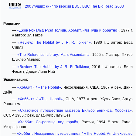
200 лучших книг по версии BBC / BBC The Big Read, 2003
лауреат
Рецензии:
—
«Джон Рональд Руэл Толкин. Хоббит, или Туда и обратно»
, 1977 г.
// автор: Вл. Гаков
—
«Review: The Hobbit by J. R. R. Tolkien»
, 1980 г. // автор: Берд
Сирлз
—
«The Reference Library: Mars Ascendant»
, 1955 г. // автор: Питер
Шуйлер Миллер
—
«Review: The Hobbit by J. R. R. Tolkien»
, 2016 г. // авторы: Билл
Фосетт, Джоди Линн Най
Экранизации:
—
«Хоббит» / «The Hobbit»
, Чехословакия, США, 1967 // реж. Джин
Дейч
—
«Хоббит» / «The Hobbit»
, США, 1977 // реж. Жуль Басс, Артур
Ранкин мл.
—
«Сказочное путешествие мистера Бильбо Беггинса, Хоббита»
,
СССР, 1985 // реж. Владимир Латышев
—
«Хоббит. Сокровища под горой»
, Россия, 1994 // реж. Роман
Митрофанов
—
«Хоббит: Нежданное путешествие» / «The Hobbit: An Unexpected