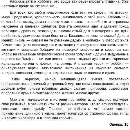
Рассказывать о Хоббите, это вроде как рецензировать Пушкина. Уже
настолько вроде бы сказано, но...
Для всех, кто любит классическое фэнтези, не секрет, что история
мира Средиземье, хронологически, начиналась с этой книги. Небольшой,
похожий на сказку, роман о нескольких гномах , волшебнике и странном
человечке из племени хоббитов. Вся эта компания идет в далекий поход
побеждать дракона, возвращать гномам отчий дом в пещерах и по пути
прибрать к рукам несметные богатства. Казалось ли, чем не сказка? Дело в
корнях. Гномы — совсем не те румяные дядьки в колпаках, у которых жила
Белоснежка (хотя поначалу так и выглядят). К концу книги они оказываются
крутыми и мощными бойцами из немецкой мифологии и северных саг.
Упоры на серьезные мифологические корни получают и другие выдуманные
персонажи. Эльфы — жители лесов — превосходные лучники из старинных
ирландских легенд о фейри, например. А главный герой — хоббит —
обнаруживает черты зажиточного англичанина из какого-то селького
«шира», внезапно, имеющего недюжинные задатки шпиона и жулика.
Таким образом, мирно начинающаяся сказка, постепенно
превращается в огромный и страшный мир, где гномы сняв колпаки и надев
доспехи рубят головы гоблинам, дракон сжигает полгорода, существуют
оборотни и армия гигантских орлов, а также многое другое.
Мир этот, начавшейся в истории про хоббита, до сих пор получает
свое развитие, в разных книгах от разных авторов. Кто-то его исследует и
связывает свою судьбу. Главное, не забывать, что самое важное
приключение, длинною в жизнь, может начаться со странной фразы, типа:
«В земле была нора, а в норе жил хоббит»...
Оценка:
10