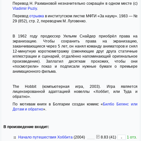
Перевод Н. Рахмановой незначительно сокращён в одном месте (c)
Vladimir Puziy
.
Перевод
отрывка
в институтском листке МФТИ «За науку». 1983 — №
29 (852), стр. 2, переводчик М. Луговенко.
В 1962 году продюссер Уильям Снайдер приобрёл права на
экранизацию. Чтобы сохранить права на экранизацию,
заканчивающиеся через 5 лет, он нанял команду аниматоров и снял
12-минутную короткометражку (сменяющие друг друга статичные
иллюстрации и сценарий, отдалённо напоминающий оригинальное
произведение). Заплатил десяткам прохожих, чтобы они
«посмотрели» показ и подписали нужные бумаги о премьере
анимационного фильма.
The Hobbit (компьютерная игра, 2003). Игра является
лицензированной адаптацией новеллы «Хоббит, или Туда и
обратно».
По мотивам книги в Болгарии создан комикс «
Билбо Бегинс или
Дотам и обратно
».
В произведение входит:
Начало путешествия Хоббита
(2004)
8.83 (41)
1 отз.
-