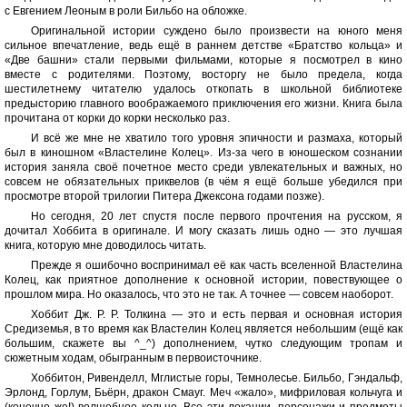
с Евгением Леоным в роли Бильбо на обложке.
Оригинальной истории суждено было произвести на юного меня
сильное впечатление, ведь ещё в раннем детстве «Братство кольца» и
«Две башни» стали первыми фильмами, которые я посмотрел в кино
вместе с родителями. Поэтому, восторгу не было предела, когда
шестилетнему читателю удалось откопать в школьной библиотеке
предысторию главного воображаемого приключения его жизни. Книга была
прочитана от корки до корки несколько раз.
И всё же мне не хватило того уровня эпичности и размаха, который
был в киношном «Властелине Колец». Из-за чего в юношеском сознании
история заняла своё почетное место среди увлекательных и важных, но
совсем не обязательных приквелов (в чём я ещё больше убедился при
просмотре второй трилогии Питера Джексона годами позже).
Но сегодня, 20 лет спустя после первого прочтения на русском, я
дочитал Хоббита в оригинале. И могу сказать лишь одно — это лучшая
книга, которую мне доводилось читать.
Прежде я ошибочно воспринимал её как часть вселенной Властелина
Колец, как приятное дополнение к основной истории, повествующее о
прошлом мира. Но оказалось, что это не так. А точнее — совсем наоборот.
Хоббит Дж. Р. Р. Толкина — это и есть первая и основная история
Средиземья, в то время как Властелин Колец является небольшим (ещё как
большим, скажете вы ^_^) дополнением, чутко следующим тропам и
сюжетным ходам, обыгранным в первоисточнике.
Хоббитон, Ривенделл, Мглистые горы, Темнолесье. Бильбо, Гэндальф,
Эрлонд, Горлум, Бьёрн, дракон Смауг. Меч «жало», мифриловая кольчуга и