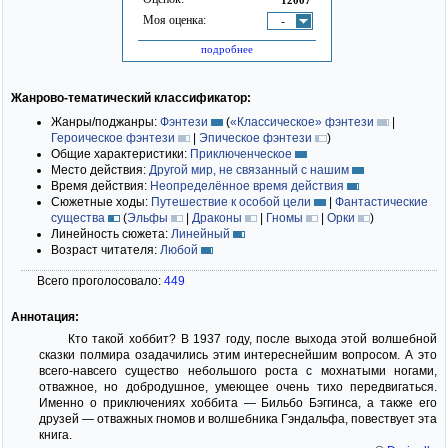
Моя оценка:
-
подробнее
Жанрово-тематический классификатор:
Жанры/поджанры:
Фэнтези
(
«Классическое» фэнтези
|
Героическое фэнтези
|
Эпическое фэнтези
)
Общие характеристики:
Приключенческое
Место действия:
Другой мир, не связанный с нашим
Время действия:
Неопределённое время действия
Сюжетные ходы:
Путешествие к особой цели
|
Фантастические
существа
(
Эльфы
|
Драконы
|
Гномы
|
Орки
)
Линейность сюжета:
Линейный
Возраст читателя:
Любой
Всего проголосовало:
449
Аннотация:
Кто такой хоббит? В 1937 году, после выхода этой волшебной
сказки полмира озадачились этим интереснейшим вопросом. А это
всего-навсего существо небольшого роста с мохнатыми ногами,
отважное, но добродушное, умеющее очень тихо передвигаться.
Именно о приключениях хоббита — Бильбо Бэггинса, а также его
друзей — отважных гномов и волшебника Гэндальфа, повествует эта
книга.