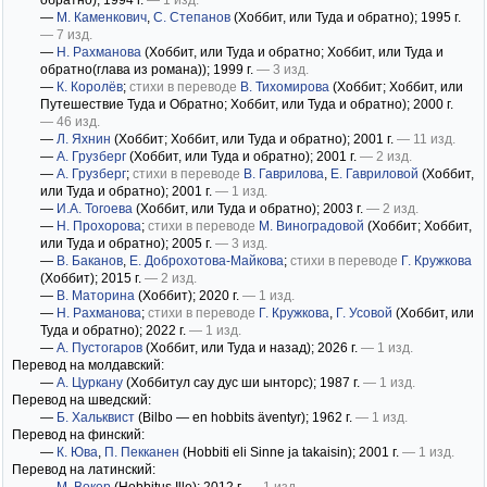
обратно)
; 1994 г.
— 1 изд.
—
М. Каменкович
,
С. Степанов
(Хоббит, или Туда и обратно)
; 1995 г.
— 7 изд.
—
Н. Рахманова
(Хоббит, или Туда и обратно; Хоббит, или Туда и
обратно(глава из романа))
; 1999 г.
— 3 изд.
—
К. Королёв
;
стихи в переводе
В. Тихомирова
(Хоббит; Хоббит, или
Путешествие Туда и Обратно; Хоббит, или Туда и обратно)
; 2000 г.
— 46 изд.
—
Л. Яхнин
(Хоббит; Хоббит, или Туда и обратно)
; 2001 г.
— 11 изд.
—
А. Грузберг
(Хоббит, или Туда и обратно)
; 2001 г.
— 2 изд.
—
А. Грузберг
;
стихи в переводе
В. Гаврилова
,
Е. Гавриловой
(Хоббит,
или Туда и обратно)
; 2001 г.
— 1 изд.
—
И.А. Тогоева
(Хоббит, или Туда и обратно)
; 2003 г.
— 2 изд.
—
Н. Прохорова
;
стихи в переводе
М. Виноградовой
(Хоббит; Хоббит,
или Туда и обратно)
; 2005 г.
— 3 изд.
—
В. Баканов
,
Е. Доброхотова-Майкова
;
стихи в переводе
Г. Кружкова
(Хоббит)
; 2015 г.
— 2 изд.
—
В. Маторина
(Хоббит)
; 2020 г.
— 1 изд.
—
Н. Рахманова
;
стихи в переводе
Г. Кружкова
,
Г. Усовой
(Хоббит, или
Туда и обратно)
; 2022 г.
— 1 изд.
—
А. Пустогаров
(Хоббит, или Туда и назад)
; 2026 г.
— 1 изд.
Перевод на молдавский:
—
А. Цуркану
(Хоббитул сау дус ши ынторс)
; 1987 г.
— 1 изд.
Перевод на шведский:
—
Б. Хальквист
(Bilbo — en hobbits äventyr)
; 1962 г.
— 1 изд.
Перевод на финский:
—
К. Юва
,
П. Пекканен
(Hobbiti eli Sinne ja takaisin)
; 2001 г.
— 1 изд.
Перевод на латинский: