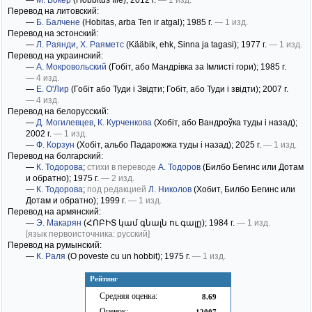
—
М. Вокер
(Hobbitus Ille)
; 2012 г.
— 1 изд.
Перевод на литовский:
—
Б. Балчене
(Hobitas, arba Ten ir atgal)
; 1985 г.
— 1 изд.
Перевод на эстонский:
—
Л. Раянди
,
Х. Раяметс
(Kääbik, ehk, Sinna ja tagasi)
; 1977 г.
— 1 изд.
Перевод на украинский:
—
А. Мокровольский
(Гобіт, або Мандрівка за Імлисті гори)
; 1985 г.
— 4 изд.
—
Е. О'Лир
(Гобіт або Туди і Звідти; Гобіт, або Туди і звідти)
; 2007 г.
— 4 изд.
Перевод на белорусский:
—
Д. Могилевцев
,
К. Курченкова
(Хобіт, або Вандроўка туды і назад)
;
2002 г.
— 1 изд.
—
Ф. Корзун
(Хобіт, альбо Падарожжа туды і назад)
; 2025 г.
— 1 изд.
Перевод на болгарский:
—
К. Тодорова
;
стихи в переводе
А. Тодоров
(Билбо Бегинс или Дотам
и обратно)
; 1975 г.
— 2 изд.
—
К. Тодорова
;
под редакцией
Л. Николов
(Хобит, Билбо Бегинс или
Дотам и обратно)
; 1999 г.
— 1 изд.
Перевод на армянский:
—
Э. Макарян
(ՀՈԲԻՏ կամ գնալն ու գալը)
; 1984 г.
— 1 изд.
[язык первоисточника: русский]
Перевод на румынский:
—
К. Раля
(O poveste cu un hobbit)
; 1975 г.
— 1 изд.
Рейтинг
Средняя оценка:
8.69
Оценок:
12007