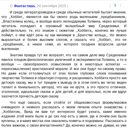
[
5
]
Фантастишь
,
24 сентября 2025 г.
И среди литературоведов и среди обычных читателей бытует мнение,
что ,,Хоббит,, является как бы своего рода маленьким ,,предбанником,,
,,Властелина колец,, и вообще всего легендариума Толкина, через который
читатель попадает в огромный волшебный мир Средиземья. И
действительно, те, кто знаком с сюжетом ,,Хоббита,, конечно же лучше
поймут, о чём идёт речь ну как минимум в ,,Братстве кольца,,. Но можно
выразиться и более высоким слогом, и сказать что ,,Хоббит,, это не
,,предбанник,, а некое семя, из которого позднее возросла целая
вселенная.
Знатоки правда тут же возразят, что на самом деле мир Средиземья
явился плодом филологических увлечений и экспериментов Толкина, а то и
вообще — своеобразного осмысления (и в некоторых аспектах —
переосмысления) христианской морали. И все они будут по-своему правы.
Но даже если оттолкнуться от этих более глубоких слоев понимания
творчества Толкина в обратную сторону, и расценивать Хоббита просто как
детскую сказку, мы и тут придем к выводу (и в этом опять же четко виден
талант и гениальность автора), что как ни крути, а это просто отличная,
эталонная, идеальная сказка и для детей, и для взрослых, если им вдруг
захочется прочесть детскую сказку.
Что ещё сказать, если отойти от общеизвестных формулировок
очевидного и немного рассказать о моем личном опыте знакомства с
,,Хоббитом,,. Вряд ли вам тут интересно будет узнать, какие именно
издания этой книги были и до сих пор есть у меня, где и почём они были
куплены, и в каких местах они оказались помяты и подорваны. Рассказать о
более важном, о своих впечатлениях? Да, конечно можно, но думаю, из уже