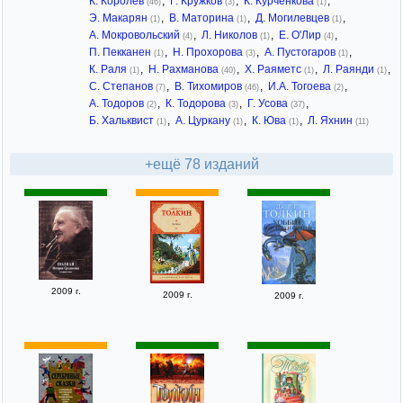
К. Королёв
,
Г. Кружков
,
К. Курченкова
,
(46)
(3)
(1)
Э. Макарян
,
В. Маторина
,
Д. Могилевцев
,
(1)
(1)
(1)
А. Мокровольский
,
Л. Николов
,
Е. О'Лир
,
(4)
(1)
(4)
П. Пекканен
,
Н. Прохорова
,
А. Пустогаров
,
(1)
(3)
(1)
К. Раля
,
Н. Рахманова
,
Х. Раяметс
,
Л. Раянди
,
(1)
(40)
(1)
(1)
С. Степанов
,
В. Тихомиров
,
И.А. Тогоева
,
(7)
(46)
(2)
А. Тодоров
,
К. Тодорова
,
Г. Усова
,
(2)
(3)
(37)
Б. Хальквист
,
А. Цуркану
,
К. Юва
,
Л. Яхнин
(1)
(1)
(1)
(11)
+ещё 78 изданий
2009 г.
2009 г.
2009 г.