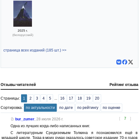
2025 г.
(белорусский)
страница всех изданий (185 шт.) >>
Отзывы читателей
Рейтинг отзыва
Страницы:
1
2
3
4
5
...
16
17
18
19
20
Сортировка:
по актуальности
по дате
по рейтингу
по оценке
[
7
]
bur_zumer
,
28 июля 2026 г.
Одна из лучших когда-либо написанных книг.
С литературным Средиземьем Толкина я познакомился ещё в
младшей школе. Тогда в моих руках оказалось советское издание 70-х годов