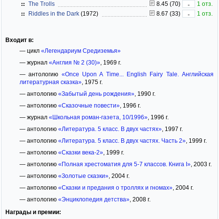
The Trolls
8.45 (70)
1 отз.
-
Riddles in the Dark
(1972)
8.67 (33)
1 отз.
-
Входит в:
— цикл
«Легендариум Средиземья»
— журнал
«Англия № 2 (30)»
, 1969 г.
— антологию
«Once Upon A Time... English Fairy Tale. Английская
литературная сказка»
, 1975 г.
— антологию
«Забытый день рождения»
, 1990 г.
— антологию
«Сказочные повести»
, 1996 г.
— журнал
«Школьная роман-газета, 10/1996»
, 1996 г.
— антологию
«Литература. 5 класс. В двух частях»
, 1997 г.
— антологию
«Литература. 5 класс. В двух частях. Часть 2»
, 1999 г.
— антологию
«Сказки века-2»
, 1999 г.
— антологию
«Полная хрестоматия для 5-7 классов. Книга I»
, 2003 г.
— антологию
«Золотые сказки»
, 2004 г.
— антологию
«Сказки и предания о троллях и гномах»
, 2004 г.
— антологию
«Энциклопедия детства»
, 2008 г.
Награды и премии: