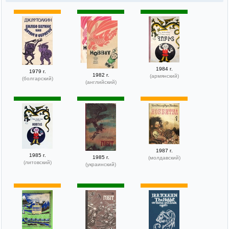
1984 г.
1979 г.
1982 г.
(армянский)
(болгарский)
(английский)
1987 г.
1985 г.
1985 г.
(молдавский)
(литовский)
(украинский)