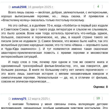
[
4
]
amak2508
,
16 декабря 2025 г.
Всего лишь сказка — весёлая, добрая, увлекательная, с интересными,
хорошо выписанными героями, но... лишь сказка. И приквелом к
«Властелину колец» оказалась только постольку-поскольку.
Но это сейчас, а в далёкие 70-е, когда «Хоббита» в первый раз издали
в Советском Союзе, где о такого рода литературе и слыхом не слыхивали,
это было шоком. Всем нам тогда хотелось прочитать что-нибудь эдакое,
большое, сказочное и героическое, но, увы, в нашей стране такого не
писали (или не издавали :)). Самое близкое, что можно было найти, так это
волшебные русские народные сказки, что-то типа «Ивана — коровьего сына
и Чуда-Юда окаянного» :). И тут появляется именно такая сказочная
авантюрно-приключенческая повесть с яркими героями и множеством
интереснейших ситуаций.
И пару слов о том, почему при одном и том же сюжете книга и
одноименный трехсерийный фильм-блокбастер, это, как говорится, две
большие разницы. В книге по большому счёту нет ничего героического —
это всего лишь занятная история с мягким ненавязчивым юмором и
симпатичными героями. Увлекательная — да, но, в отличии от фильма,
совсем не эпически-героическая....
Оценка:
8
[
10
]
zotovvg75
,
12 марта 2025 г.
С книгами Толкиена у меня связаны очень волнующие детские
воспоминания, окрашенные особым щемящим чувством ностальгии. Это