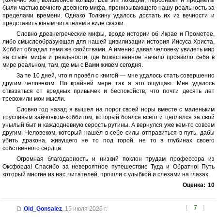
(конечно же!) волшебное кольцо. Все эти локации, персонажи и предметы
были частью вечного древнего мифа, пронизывающего нашу реальность за
пределами времени. Однако Толкину удалось достать их из вечности и
представить юным читателям в виде сказки.
Словно древнегреческие мифы, вроде истории об Икрае и Прометее,
либо смыслообразующая для нашей цивилизации история Иисуса Христа,
Хоббит обладал теми же свойствами. А именно давал человеку увидеть мир
на стыке мифа и реальности, где божественное начало проявило себя в
мире реальном, там, где мы с Вами живём сегодня.
За те 10 дней, что я провёл с книгой — мне удалось стать совершенно
другим человеком. По крайней мере так я это ощущаю. Мне удалось
отказаться от вредных привычек и беспокойств, что почти десять лет
тревожили мои мысли.
Словно год назад я вышел на порог своей норы вместе с маленьким
трусливым зайчонком-хоббитом, который боялся всего и цеплялся за свой
унылый быт и каждодневную серость рутины. А вернулся уже кем-то совсем
другим. Человеком, который нашёл в себе силы отправиться в путь, дабы
убить дракона, живущего не то под горой, не то в глубинах своего
собственного сердца.
Огромная благодарность и низкий поклон трудам профессора из
Оксфорда! Спасибо за невероятное путешествие Туда и Обратно! Путь
который многие из нас, читателей, прошли с улыбкой и слезами на глазах.
Оценка:
10
[
7
]
Old_Gonsalez
,
15 июля 2026 г.