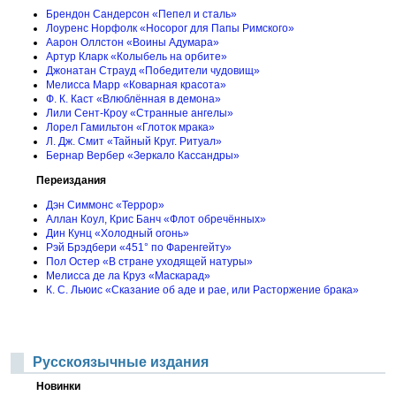
Брендон Сандерсон «Пепел и сталь»
Лоуренс Норфолк «Носорог для Папы Римского»
Аарон Оллстон «Воины Адумара»
Артур Кларк «Колыбель на орбите»
Джонатан Страуд «Победители чудовищ»
Мелисса Марр «Коварная красота»
Ф. К. Каст «Влюблённая в демона»
Лили Сент-Кроу «Странные ангелы»
Лорел Гамильтон «Глоток мрака»
Л. Дж. Смит «Тайный Круг. Ритуал»
Бернар Вербер «Зеркало Кассандры»
Переиздания
Дэн Симмонс «Террор»
Аллан Коул, Крис Банч «Флот обречённых»
Дин Кунц «Холодный огонь»
Рэй Брэдбери «451° по Фаренгейту»
Пол Остер «В стране уходящей натуры»
Мелисса де ла Круз «Маскарад»
К. С. Льюис «Сказание об аде и рае, или Расторжение брака»
Русскоязычные издания
Новинки