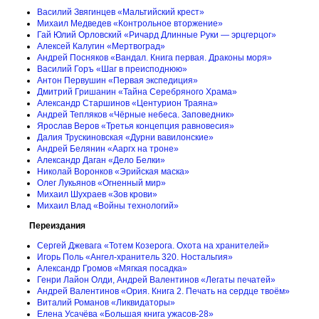
Василий Звягинцев «Мальтийский крест»
Михаил Медведев «Контрольное вторжение»
Гай Юлий Орловский «Ричард Длинные Руки — эрцгерцог»
Алексей Калугин «Мертвоград»
Андрей Посняков «Вандал. Книга первая. Драконы моря»
Василий Горъ «Шаг в преисподнюю»
Антон Первушин «Первая экспедиция»
Дмитрий Гришанин «Тайна Серебряного Храма»
Александр Старшинов «Центурион Траяна»
Андрей Тепляков «Чёрные небеса. Заповедник»
Ярослав Веров «Третья концепция равновесия»
Далия Трускиновская «Дурни вавилонские»
Андрей Белянин «Ааргх на троне»
Александр Даган «Дело Белки»
Николай Воронков «Эрийская маска»
Олег Лукьянов «Огненный мир»
Михаил Шухраев «Зов крови»
Михаил Влад «Войны технологий»
Переиздания
Сергей Джевага «Тотем Козерога. Охота на хранителей»
Игорь Поль «Ангел-хранитель 320. Ностальгия»
Александр Громов «Мягкая посадка»
Генри Лайон Олди, Андрей Валентинов «Легаты печатей»
Андрей Валентинов «Ория. Книга 2. Печать на сердце твоём»
Виталий Романов «Ликвидаторы»
Елена Усачёва «Большая книга ужасов-28»