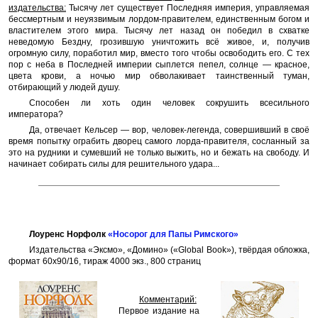
издательства:
Тысячу лет существует Последняя империя, управляемая
бессмертным и неуязвимым лордом-правителем, единственным богом и
властителем этого мира. Тысячу лет назад он победил в схватке
неведомую Бездну, грозившую уничтожить всё живое, и, получив
огромную силу, поработил мир, вместо того чтобы освободить его. С тех
пор с неба в Последней империи сыплется пепел, солнце — красное,
цвета крови, а ночью мир обволакивает таинственный туман,
отбирающий у людей душу.
Способен ли хоть один человек сокрушить всесильного
императора?
Да, отвечает Кельсер — вор, человек-легенда, совершивший в своё
время попытку ограбить дворец самого лорда-правителя, сосланный за
это на рудники и сумевший не только выжить, но и бежать на свободу. И
начинает собирать силы для решительного удара...
Лоуренс Норфолк
«Носорог для Папы Римского»
Издательства «Эксмо», «Домино» («Global Book»), твёрдая обложка,
формат 60x90/16, тираж 4000 экз., 800 страниц
Комментарий:
Первое издание на