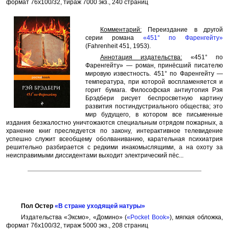
формат 76x100/32, тираж 7000 экз., 240 страниц
Комментарий:
Переиздание в другой
серии романа
«451° по Фаренгейту»
(Fahrenheit 451, 1953).
Аннотация издательства:
«451° по
Фаренгейту» — роман, принёсший писателю
мировую известность. 451° по Фаренгейту —
температура, при которой воспламеняется и
горит бумага. Философская антиутопия Рэя
Брэдбери рисует беспросветную картину
развития постиндустриального общества; это
мир будущего, в котором все письменные
издания безжалостно уничтожаются специальным отрядом пожарных, а
хранение книг преследуется по закону, интерактивное телевидение
успешно служит всеобщему оболваниванию, карательная психиатрия
решительно разбирается с редкими инакомыслящими, а на охоту за
неисправимыми диссидентами выходит электрический пёс...
Пол Остер
«В стране уходящей натуры»
Издательства «Эксмо», «Домино» (
«Pocket Book»
), мягкая обложка,
формат 76x100/32, тираж 5000 экз., 208 страниц