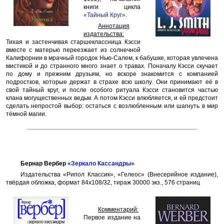
книги цикла
«Тайный Круг»
.
Аннотация
издательства:
Тихая и застенчивая старшеклассница Кэсси
вместе с матерью переезжает из солнечной
Калифорнии в мрачный городок Нью-Салем, к бабушке, которая увлечена
мистикой и до странного мно­го знает о травах. Поначалу Кэсси скучает
по дому и прежним друзьям, но вскоре знакомится с компанией
подростков, которые держат в страхе всю школу. Они принимают её в
свой тайный круг, и после особого ритуала Кэсси становится частью
клана могущественных ведьм. А потом Кэсси влюбляется, и ей предсто­ит
сделать непростой выбор: остаться с возлюбленным или шаг­нуть в мир
тёмной магии.
Бернар Вербер
«Зеркало Кассандры»
Издательства «Рипол Классик», «Гелеос» (Внесерийное издание),
твёрдая обложка, формат 84x108/32, тираж 30000 экз., 576 страниц
Комментарий:
Первое издание на