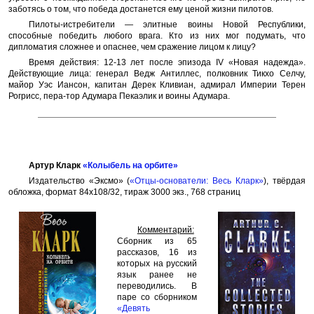
заботясь о том, что победа достанется ему ценой жизни пилотов.
Пилоты-истребители — элитные воины Новой Республики,
способные победить любого врага. Кто из них мог подумать, что
дипломатия сложнее и опаснее, чем сражение лицом к лицу?
Время действия: 12-13 лет после эпизода IV «Новая надежда».
Действующие лица: генерал Ведж Антиллес, полковник Тикхо Селчу,
майор Уэс Иансон, капитан Дерек Кливиан, адмирал Империи Терен
Рогрисс, пера-тор Адумара Пекаэлик и воины Адумара.
Артур Кларк
«Колыбель на орбите»
Издательство «Эксмо» (
«Отцы-основатели: Весь Кларк»
), твёрдая
обложка, формат 84x108/32, тираж 3000 экз., 768 страниц
Комментарий:
Сборник из 65
рассказов, 16 из
которых на русский
язык ранее не
переводились. В
паре со сборником
«Девять