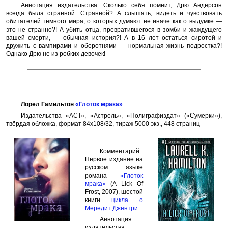
Аннотация издательства:
Сколько себя помнит, Дрю Андерсон
всегда была странной. Странной? А слышать, видеть и чувствовать
обитателей тёмного мира, о которых думают не иначе как о выдумке —
это не странно?! А убить отца, превратившегося в зомби и жаждущего
вашей смерти, — обычная история?! А в 16 лет остаться сиротой и
дружить с вампирами и оборотнями — нормальная жизнь подростка?!
Однако Дрю не из робких девочек!
Лорел Гамильтон
«Глоток мрака»
Издательства «АСТ», «Астрель», «Полиграфиздат» («Сумерки»),
твёрдая обложка, формат 84x108/32, тираж 5000 экз., 448 страниц
Комментарий:
Первое издание на
русском языке
романа
«Глоток
мрака»
(A Lick Of
Frost, 2007), шестой
книги
цикла о
Мередит Джентри
.
Аннотация
издательства: