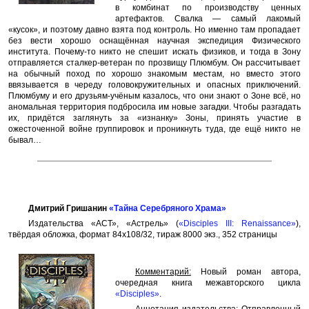
в комбинат по производству ценных
артефактов. Свалка — самый лакомый
«кусок», и поэтому давно взята под контроль. Но именно там пропадает
без вести хорошо оснащённая научная экспедиция Физического
института. Почему-то никто не спешит искать физиков, и тогда в Зону
отправляется сталкер-ветеран по прозвищу Плюмбум. Он рассчитывает
на обычный поход по хорошо знакомым местам, но вместо этого
ввязывается в череду головокружительных и опасных приключений.
Плюмбуму и его друзьям-учёным казалось, что они знают о Зоне всё, но
аномальная территория подбросила им новые загадки. Чтобы разгадать
их, придётся заглянуть за «изнанку» Зоны, принять участие в
ожесточенной войне группировок и проникнуть туда, где ещё никто не
бывал…
Дмитрий Гришанин
«Тайна Серебряного Храма»
Издательства «АСТ», «Астрель» (
«Disciples III: Renaissance»
),
твёрдая обложка, формат 84x108/32, тираж 8000 экз., 352 страницы
Комментарий:
Новый роман автора,
очередная книга межавторского цикла
«Disciples»
.