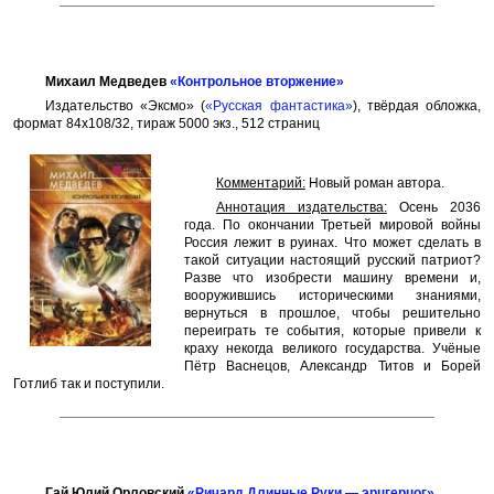
Михаил Медведев
«Контрольное вторжение»
Издательство «Эксмо» (
«Русская фантастика»
), твёрдая обложка,
формат 84x108/32, тираж 5000 экз., 512 страниц
Комментарий:
Новый роман автора.
Аннотация издательства:
Осень 2036
года. По окончании Третьей мировой войны
Россия лежит в руинах. Что может сделать в
такой ситуации настоящий русский патриот?
Разве что изобрести машину времени и,
вооружившись историческими знаниями,
вернуться в прошлое, чтобы решительно
переиграть те события, которые привели к
краху некогда великого государства. Учёные
Пётр Васнецов, Александр Титов и Борей
Готлиб так и поступили.
Гай Юлий Орловский
«Ричард Длинные Руки — эрцгерцог»