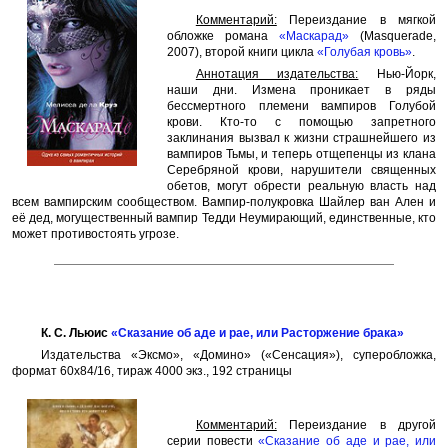
Комментарий:
Переиздание в мягкой
обложке романа
«Маскарад»
(Masquerade,
2007), второй книги цикла
«Голубая кровь»
.
Аннотация издательства:
Нью-Йорк,
наши дни. Измена проникает в ряды
бессмертного племени вампиров Голубой
крови. Кто-то с помощью запретного
заклинания вызвал к жизни страшнейшего из
вампиров Тьмы, и теперь отщепенцы из клана
Серебряной крови, нарушители священных
обетов, могут обрести реальную власть над
всем вампирским сообществом. Вампир-полукровка Шайлер ван Ален и
её дед, могущественный вампир Тедди Неумирающий, единственные, кто
может противостоять угрозе.
К. С. Льюис
«Сказание об аде и рае, или Расторжение брака»
Издательства «Эксмо», «Домино» («Сенсация»), суперобложка,
формат 60x84/16, тираж 4000 экз., 192 страницы
Комментарий:
Переиздание в другой
серии повести
«Сказание об аде и рае, или