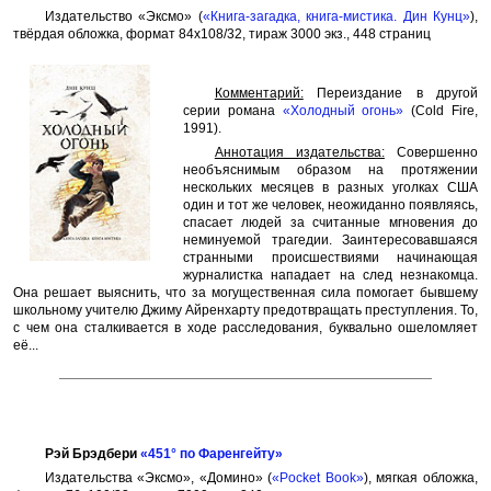
Издательство «Эксмо» (
«Книга-загадка, книга-мистика. Дин Кунц»
),
твёрдая обложка, формат 84x108/32, тираж 3000 экз., 448 страниц
Комментарий:
Переиздание в другой
серии романа
«Холодный огонь»
(Cold Fire,
1991).
Аннотация издательства:
Совершенно
необъяснимым образом на протяжении
нескольких месяцев в разных уголках США
один и тот же человек, неожиданно появляясь,
спасает людей за считанные мгновения до
неминуемой трагедии. Заинтересовавшаяся
странными происшествиями начинающая
журналистка нападает на след незнакомца.
Она решает выяснить, что за могущественная сила помогает бывшему
школьному учителю Джиму Айренхарту предотвращать преступления. То,
с чем она сталкивается в ходе расследования, буквально ошеломляет
её...
Рэй Брэдбери
«451° по Фаренгейту»
Издательства «Эксмо», «Домино» (
«Pocket Book»
), мягкая обложка,