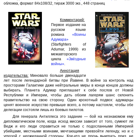
обложка, формат 84x108/32, тираж 3000 экз., 448 страниц
Комментарий:
Первое издание на
русском языке
романа
«Воины
Адумара»
(Starfighters of
Adumar, 1999) из
межавторского
цикла
«Звёздные
войны»
.
Аннотация
издательства:
Миновало больше двенадцати
лет после легендарной битвы при Йавине. В войне за контроль над
просторами Галактики даже нейтральные миры в конце концов должны
выбирать. Планета Адумар приглашает к себе послов от Новой
Республики и Империи, чтобы дать обоим лагерям шанс склонить
правительство на свою сторону. Один крохотный подвох: адумарцы
ценят военное искусство превыше всего, а потому настояли, чтобы обе
делегации состояли лишь из боевых пилотов.
Для генерала Антиллеса это задание — бой на незнакомом ему
дипломатическом поле, когда исход миссии зависит от того, сумеют ли
Ведж и его люди справиться не только с подосланными Империей
убийцами, местными воинами, мечтающими превзойти легенду, но и с
угрозой с неожиданной стороны. Кое-кто не прочь выиграть приз, не