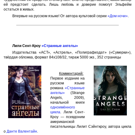
ей предстоит сделать. Лишь любовь и доверие помогут Эльфейм
остаться в живых.
Впервые на русском языке! От автора культовой серии
«Дом ночи»
.
Лили Сент-Кроу
«Странные ангелы»
Издательства «АСТ», «Астрель», «Полиграфиздат» («Сумерки»),
твёрдая обложка, формат 84x108/32, тираж 5000 экз., 352 страницы
Комментарий:
Первое издание на
русском языке
романа
«Странные
ангелы»
(Strange
Angels, 2009),
начальной книги
одноимённого
цикла
. Лили Сент-
Кроу — псевдоним
американской
писательницы Лилит Сэйнткроу, автора цикла
о
Данте Валентайн
.