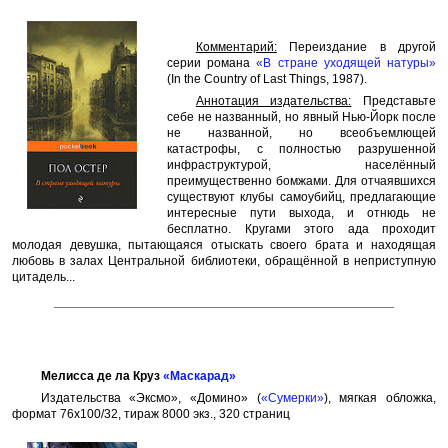
Комментарий:
Переиздание в другой
серии романа
«В стране уходящей натуры»
(In the Country of Last Things, 1987).
Аннотация издательства:
Представьте
себе не названный, но явный Нью-Йорк после
не названной, но всеобъемлющей
катастрофы, с полностью разрушенной
инфраструктурой, населённый
преимущественно бомжами. Для отчаявшихся
существуют клубы самоубийц, предлагающие
интересные пути выхода, и отнюдь не
бесплатно. Кругами этого ада проходит
молодая девушка, пытающаяся отыскать своего брата и находящая
любовь в залах Центральной библиотеки, обращённой в неприступную
цитадель...
Мелисса де ла Круз
«Маскарад»
Издательства «Эксмо», «Домино» (
«Сумерки»
), мягкая обложка,
формат 76x100/32, тираж 8000 экз., 320 страниц