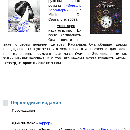
русском языке
романа
«Зеркало
Кассандры»
(Le
Miroir De
Cassandre, 2009).
Аннотация
издательства:
Ей
всего семнадцать.
Она ничего не
знает о своём прошлом. Её зовут Кассандра. Она обладает даром
предвидения. Она уверена, что может спасти человечество. Для этого
надо всего лишь... придумать счастливое будущее. Это книга о том, как
жизнь меняет человека, и о том, что каждый может изменить жизнь.
Вербер, которого вы ещё не знали.
Переводные издания
Переиздания
Дэн Симмонс
«Террор»
Издательства «Эксмо», «Домино» (
«Проект «Бестселлер»»
),