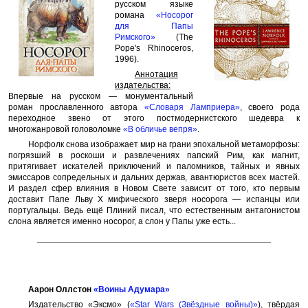
русском языке
романа
«Носорог
для Папы
Римского»
(The
Pope's Rhinoceros,
1996).
Аннотация
издательства:
Впервые на русском — монументальный
роман прославленного автора
«Словаря Ламприера»
, своего рода
переходное звено от этого постмодернистского шедевра к
многожанровой головоломке
«В обличье вепря»
.
Норфолк снова изображает мир на грани эпохальной метаморфозы:
погрязший в роскоши и развлечениях папский Рим, как магнит,
притягивает искателей приключений и паломников, тайных и явных
эмиссаров сопредельных и дальних держав, авантюристов всех мастей.
И раздел сфер влияния в Новом Свете зависит от того, кто первым
доставит Папе Льву X мифического зверя носорога — испанцы или
португальцы. Ведь ещё Плиний писал, что естественным антагонистом
слона является именно носорог, а слон у Папы уже есть...
Аарон Оллстон
«Воины Адумара»
Издательство «Эксмо» (
«Star Wars (Звёздные войны)»
), твёрдая