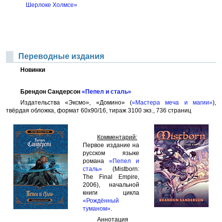
Шерлоке Холмсе»
Переводные издания
Новинки
Брендон Сандерсон
«Пепел и сталь»
Издательства «Эксмо», «Домино» (
«Мастера меча и магии»
),
твёрдая обложка, формат 60x90/16, тираж 3100 экз., 736 страниц
Комментарий:
Первое издание на
русском языке
романа
«Пепел и
сталь»
(Mistborn:
The Final Empire,
2006), начальной
книги цикла
«Рождённый
туманом»
.
Аннотация