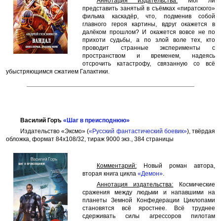
Аннотация издательства:
Мог ли
представить занятый в съёмках «пиратского»
фильма каскадёр, что, подменив собой
главного героя картины, вдруг окажется в
далёком прошлом? И окажется вовсе не по
прихоти судьбы, а по злой воле тех, кто
проводит странные эксперименты с
пространством и временем, надеясь
отсрочить катастрофу, связанную со всё
убыстряющимся сжатием Галактики.
Василий Горъ
«Шаг в преисподнюю»
Издательство «Эксмо» (
«Русский фантастический боевик»
), твёрдая
обложка, формат 84x108/32, тираж 9000 экз., 384 страницы
Комментарий:
Новый роман автора,
вторая книга цикла
«Демон»
.
Аннотация издательства:
Космические
сражения между людьми и напавшими на
планеты Земной Конфедерации Циклопами
становятся всё яростнее. Всё труднее
сдерживать силы агрессоров пилотам