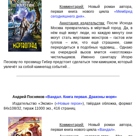
Комментарий:
Новый роман автора,
первая книга нового цикла
«Мембред
сегодняшнего дня»
.
Аннотация издательства:
После Исхода
Москва превратилась в мёртвый город. Да, в
нём ещё живут люди, но каждую минуту они
могут стать жертвами монстров – гастов или
гуллов – или, что ещё страшнее, сами
переродиться в подобных чудовищ… Однако
на очередной вызов мчится «неотложка»
чистильщиков. Именно санитару Игорю
Пескову по прозвищу Гибер предстоит сделаться тем камешком, который
увлечёт за собой камнепад событий…
Андрей Посняков
«Вандал. Книга первая. Драконы моря»
Издательство «Эксмо» (
«Новые герои»
), твёрдая обложка, формат
84x108/32, тираж 11000 экз., 416 страниц
Комментарий:
Новый роман автора,
первая книга нового цикла
«Вандал»
.