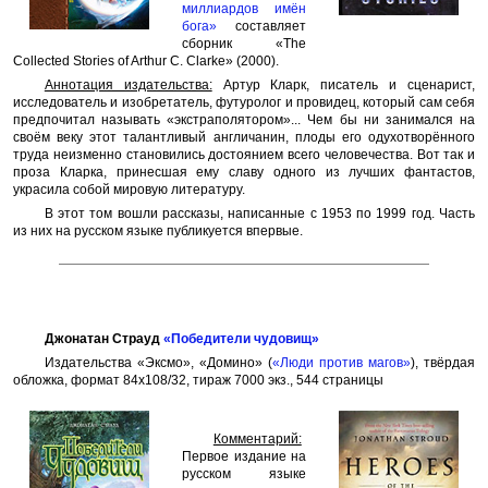
миллиардов имён
бога»
составляет
сборник «The
Collected Stories of Arthur C. Clarke» (2000).
Аннотация издательства:
Артур Кларк, писатель и сценарист,
исследователь и изобретатель, футуролог и провидец, который сам себя
предпочитал называть «экстраполятором»... Чем бы ни занимался на
своём веку этот талантливый англичанин, плоды его одухотворённого
труда неизменно становились достоянием всего человечества. Вот так и
проза Кларка, принесшая ему славу одного из лучших фантастов,
украсила собой мировую литературу.
В этот том вошли рассказы, написанные с 1953 по 1999 год. Часть
из них на русском языке публикуется впервые.
Джонатан Страуд
«Победители чудовищ»
Издательства «Эксмо», «Домино» (
«Люди против магов»
), твёрдая
обложка, формат 84x108/32, тираж 7000 экз., 544 страницы
Комментарий:
Первое издание на
русском языке