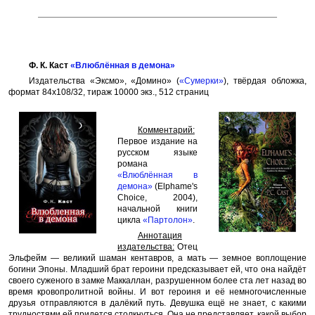
Ф. К. Каст
«Влюблённая в демона»
Издательства «Эксмо», «Домино» (
«Сумерки»
), твёрдая обложка,
формат 84x108/32, тираж 10000 экз., 512 страниц
Комментарий:
Первое издание на
русском языке
романа
«Влюблённая в
демона»
(Elphame's
Choice, 2004),
начальной книги
цикла
«Партолон»
.
Аннотация
издательства:
Отец
Эльфейм — великий шаман кентавров, а мать — земное воплощение
богини Эпоны. Младший брат героини предсказывает ей, что она найдёт
своего суженого в замке Маккаллан, разрушенном более ста лет назад во
время кровопролитной войны. И вот героиня и её немногочисленные
друзья отправляются в далёкий путь. Девушка ещё не знает, с какими
трудностями ей придется столкнуться. Она не представляет, какой выбор