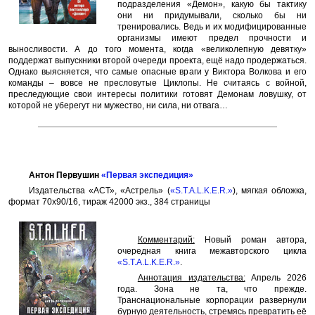
подразделения «Демон», какую бы тактику
они ни придумывали, сколько бы ни
тренировались. Ведь и их модифицированные
организмы имеют предел прочности и
выносливости. А до того момента, когда «великолепную девятку»
поддержат выпускники второй очереди проекта, ещё надо продержаться.
Однако выясняется, что самые опасные враги у Виктора Волкова и его
команды – вовсе не пресловутые Циклопы. Не считаясь с войной,
преследующие свои интересы политики готовят Демонам ловушку, от
которой не уберегут ни мужество, ни сила, ни отвага…
Антон Первушин
«Первая экспедиция»
Издательства «АСТ», «Астрель» (
«S.T.A.L.K.E.R.»
), мягкая обложка,
формат 70x90/16, тираж 42000 экз., 384 страницы
Комментарий:
Новый роман автора,
очередная книга межавторского цикла
«S.T.A.L.K.E.R.»
.
Аннотация издательства:
Апрель 2026
года. Зона не та, что прежде.
Транснациональные корпорации развернули
бурную деятельность, стремясь превратить её