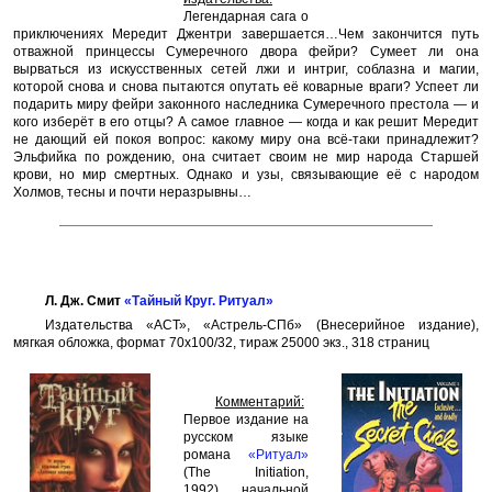
Легендарная сага о
приключениях Мередит Джентри завершается…Чем закончится путь
отважной принцессы Сумеречного двора фейри? Сумеет ли она
вырваться из искусственных сетей лжи и интриг, соблазна и магии,
которой снова и снова пытаются опутать её коварные враги? Успеет ли
подарить миру фейри законного наследника Сумеречного престола — и
кого изберёт в его отцы? А самое главное — когда и как решит Мередит
не дающий ей покоя вопрос: какому миру она всё-таки принадлежит?
Эльфийка по рождению, она считает своим не мир народа Старшей
крови, но мир смертных. Однако и узы, связывающие её с народом
Холмов, тесны и почти неразрывны…
Л. Дж. Смит
«Тайный Круг. Ритуал»
Издательства «АСТ», «Астрель-СПб» (Внесерийное издание),
мягкая обложка, формат 70x100/32, тираж 25000 экз., 318 страниц
Комментарий:
Первое издание на
русском языке
романа
«Ритуал»
(The Initiation,
1992), начальной