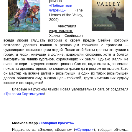
романа
«Победители
чудовищ»
(The
Heroes of the Valley,
2009).
Аннотация
издательства:
Халли Свейнссон
всегда любил слушать истории о своем предке Свейне, который
возглавил древних воинов в решающем сражении с троввами —
чудовищами, пожирающими людей. После этой битвы троввы отступили к
горам, и люди, живущие в долине, вздохнули спокойно, хотя и боятся
выходить за линию курганов, охраняющих их земли. Однако Халли не
очень-то верит в существование троввов. Сам он, надо сказать, совсем не
похож на древних героев: не слишком красив да и ростом не вышел. Зато
он мастер на всякие шутки и розыгрыши, и один из таких розыгрышей
дорого обошелся ему, вызвав цепь событий, круто изменивших судьбу
юноши и его сородичей...
Впервые на русском языке! Новая увлекательная сага от создателя
«Трилогии Бартимеуса»
!
Мелисса Марр
«Коварная красота»
Издательства «Эксмо», «Домино» (
«Сумерки»
), твёрдая обложка,