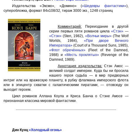
Издательства «Эксмо», «Домино» (
«Шедевры фантастики»
),
суперобложка, формат 84x108/32, тираж 3000 экз., 1248 страниц
Комментарий:
Переиздание в другой
серии первых пяти романов цикла
«Стэн»
—
«Стэн»
(Sten, 1982),
«Волчьи миры»
(The Wolf
Worlds, 1984),
«При дворе Вечного
Императора»
(Court of a Thousand Suns, 1985),
«Флот обречённых»
(Fleet of the Damned,
1988) и
«Месть проклятых»
(Revenge of the
Damned, 1989).
Аннотация издательства:
Стэн Амос —
великий солдат империи. Куда бы ни бросила
нашего героя судьба — в мир придворных
интриг или на вражескую планету, в рубку флагмана имперского флота
или в эпицентр схватки с галактическими пиратами, — отовсюду он
выходит героем.
Цикл романов Аллана Коула и Криса Банча о Стэне Амосе —
признанная классика мировой фантастики.
Дин Кунц
«Холодный огонь»