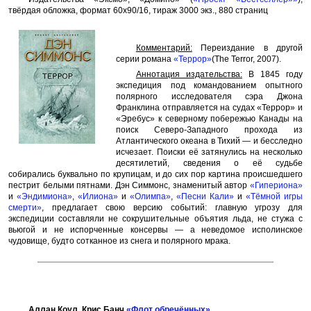
твёрдая обложка, формат 60x90/16, тираж 3000 экз., 880 страниц
Комментарий:
Переиздание в другой
серии романа
«Террор»
(The Terror, 2007).
Аннотация издательства:
В 1845 году
экспедиция под командованием опытного
полярного исследователя сэра Джона
Франклина отправляется на судах «Террор» и
«Эребус» к северному побережью Канады на
поиск Северо-Западного прохода из
Атлантического океана в Тихий — и бесследно
исчезает. Поиски её затянулись на несколько
десятилетий, сведения о её судьбе
собирались буквально по крупицам, и до сих пор картина происшедшего
пестрит белыми пятнами. Дэн Симмонс, знаменитый автор
«Гипериона»
и
«Эндимиона»
,
«Илиона»
и
«Олимпа»
,
«Песни Кали»
и
«Тёмной игры
смерти»
, предлагает свою версию событий: главную угрозу для
экспедиции составляли не сокрушительные объятия льда, не стужа с
вьюгой и не испорченные консервы — а неведомое исполинское
чудовище, будто сотканное из снега и полярного мрака.
Аллан Коул, Крис Банч
«Флот обречённых»