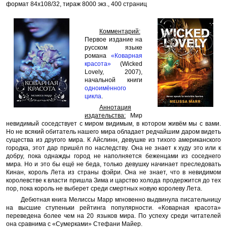
формат 84x108/32, тираж 8000 экз., 400 страниц
Комментарий:
Первое издание на
русском языке
романа
«Коварная
красота»
(Wicked
Lovely, 2007),
начальной книги
одноимённого
цикла
.
Аннотация
издательства:
Мир
невидимый соседствует с миром видимым, в котором живём мы с вами.
Но не всякий обитатель нашего мира обладает редчайшим даром видеть
существа из другого мира. К Айслинн, девушке из тихого американского
городка, этот дар пришёл по наследству. Она не знает к худу это или к
добру, пока однажды город не наполняется беженцами из соседнего
мира. Но и это бы ещё не беда, только девушку начинает преследовать
Кинан, король Лета из страны фэйри. Она не знает, что в невидимом
королевстве к власти пришла Зима и царство холода продержится до тех
пор, пока король не выберет среди смертных новую королеву Лета.
Дебютная книга Мелиссы Марр мгновенно выдвинула писательницу
на высшие ступеньки рейтинга популярности. «Коварная красота»
переведена более чем на 20 языков мира. По успеху среди читателей
она сравнима с «Сумерками» Стефани Майер.