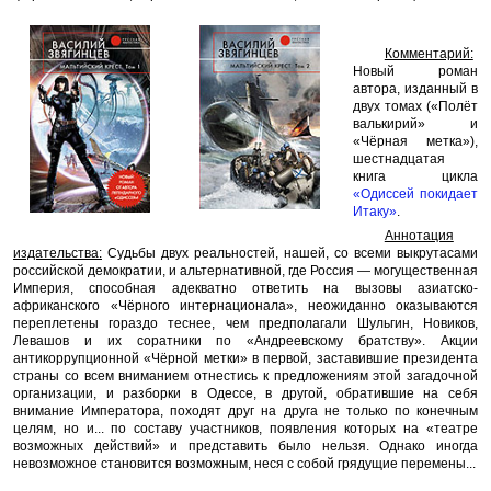
Комментарий:
Новый роман
автора, изданный в
двух томах («Полёт
валькирий» и
«Чёрная метка»),
шестнадцатая
книга цикла
«Одиссей покидает
Итаку»
.
Аннотация
издательства:
Судьбы двух реальностей, нашей, со всеми выкрутасами
российской демократии, и альтернативной, где Россия — могущественная
Империя, способная адекватно ответить на вызовы азиатско-
африканского «Чёрного интернационала», неожиданно оказываются
переплетены гораздо теснее, чем предполагали Шульгин, Новиков,
Левашов и их соратники по «Андреевскому братству». Акции
антикоррупционной «Чёрной метки» в первой, заставившие президента
страны со всем вниманием отнестись к предложениям этой загадочной
организации, и разборки в Одессе, в другой, обратившие на себя
внимание Императора, походят друг на друга не только по конечным
целям, но и... по составу участников, появления которых на «театре
возможных действий» и представить было нельзя. Однако иногда
невозможное становится возможным, неся с собой грядущие перемены...