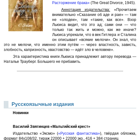
Расторжение брака»
(The Great Divorce, 1945).
Аннотация издательства:
«Прочитаем
внимательно «Сказание об аде и рае» — там
не «злодеи», там «такие, как все». Взор
Льюиса видит, что это ад; сами они — что
только так жить и можно, как же иначе?
Льюиса упрекали, что в век Гитлера и Сталина
он описывает «всякие мелочи». Он знал, что
это не мелочи, что именно этим путём — через властность, зависть,
злобность, капризность, хвастовство — идёт зло в человеке».
Эта характеристика книги Льюиса принадлежит автору перевода —
Наталье Трауберг. Большего не прибавить.
Русскоязычные издания
Новинки
Василий Звягинцев «Мальтийский крест»
Издательство «Эксмо» (
«Русская фантастика»
), твёрдая обложка,
формат 84x108/32, тираж 22000 + 22000 экз., 416 + 384 страниц