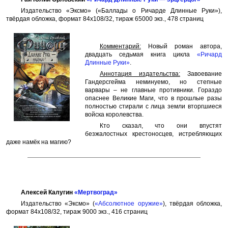
Издательство «Эксмо» («Баллады о Ричарде Длинные Руки»),
твёрдая обложка, формат 84x108/32, тираж 65000 экз., 478 страниц
Комментарий:
Новый роман автора,
двадцать седьмая книга цикла
«Ричард
Длинные Руки»
.
Аннотация издательства:
Завоевание
Гандерсгейма неминуемо, но степные
варвары – не главные противники. Гораздо
опаснее Великие Маги, что в прошлые разы
полностью стирали с лица земли вторгшиеся
войска королевства.
Кто сказал, что они впустят
безжалостных крестоносцев, истребляющих
даже намёк на магию?
Алексей Калугин
«Мертвоград»
Издательство «Эксмо» (
«Абсолютное оружие»
), твёрдая обложка,
формат 84x108/32, тираж 9000 экз., 416 страниц