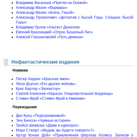
Владимир Васильев «Прятки на Осевой»
Александр Мазин «Варвары»
Александр Мазин «Князь. Герой»
Александр Прокопович «Детектив с Лысой Горы. Спецназ Лысой
Горы»
Владимир Орлов «Альтист Данилов»
Евгений Красницкий «Отрок. Бешеный Лис»
Алексей Глушановский «Путь демона»
Нефантастические издания
Новинки
Питер Харрис «Красная змея»
Люси Доусон «Его другая любовь»
Крис Картер «Экзекутор»
Сергей Алексеев «Карагач. Очаровательная блудница»
Стивен Фрай «Стивен Фрай в Америке»
Переиздания
Дин Кунц «Подозреваемый»
Энн Бенсон «Чумные истории»
Трейси Шевалье «Дама и единорог»
Мэри Стюарт «Мадам, вы будете говорить?»
Артур Конан Дойл «Приключения Шерлока Холмса. Записки о