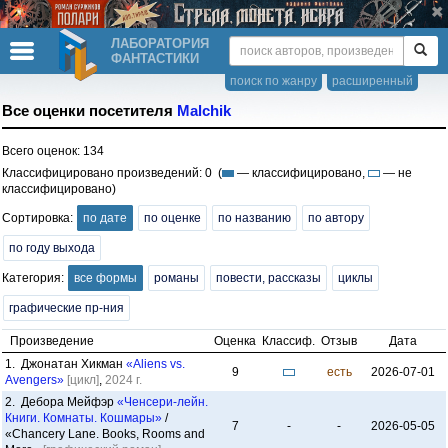
ЛАБОРАТОРИЯ
ФАНТАСТИКИ
поиск по жанру
расширенный
Все оценки посетителя
Malchik
Всего оценок: 134
Классифицировано произведений: 0 (
— классифицировано,
— не
классифицировано)
Сортировка:
по дате
по оценке
по названию
по автору
по году выхода
Категория:
все формы
романы
повести, рассказы
циклы
графические пр-ния
Произведение
Оценка
Классиф.
Отзыв
Дата
1. Джонатан Хикман
«Aliens vs.
9
есть
2026-07-01
Avengers»
[цикл]
,
2024 г.
2. Дебора Мейфэр
«Ченсери-лейн.
Книги. Комнаты. Кошмары»
/
7
-
-
2026-05-05
«Chancery Lane. Books, Rooms and