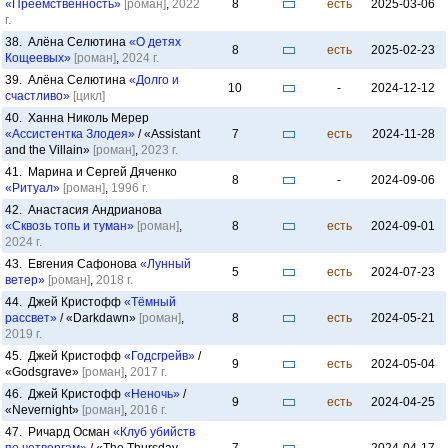
«Преемственность»
[роман]
,
2022
8
есть
2025-03-06
г.
38. Алёна Селютина
«О детях
8
есть
2025-02-23
Кощеевых»
[роман]
,
2024 г.
39. Алёна Селютина
«Долго и
10
-
2024-12-12
счастливо»
[цикл]
40. Ханна Николь Мерер
«Ассистентка Злодея»
/ «Assistant
7
есть
2024-11-28
and the Villain»
[роман]
,
2023 г.
41. Марина и Сергей Дяченко
8
-
2024-09-06
«Ритуал»
[роман]
,
1996 г.
42. Анастасия Андрианова
«Сквозь топь и туман»
[роман]
,
8
есть
2024-09-01
2024 г.
43. Евгения Сафонова
«Лунный
5
есть
2024-07-23
ветер»
[роман]
,
2018 г.
44. Джей Кристофф
«Тёмный
рассвет»
/ «Darkdawn»
[роман]
,
8
есть
2024-05-21
2019 г.
45. Джей Кристофф
«Годсгрейв»
/
9
есть
2024-05-04
«Godsgrave»
[роман]
,
2017 г.
46. Джей Кристофф
«Неночь»
/
9
есть
2024-04-25
«Nevernight»
[роман]
,
2016 г.
47. Ричард Осман
«Клуб убийств