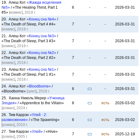
19. Алеш Кот
«Жажда исцеления
№5»
/ «The Healing Thirst, Part 1
6
-
-
2026-03-31
#5»
[комикс]
,
2018 г.
20. Алеш Кот
«Конец сна №4»
/
«The Death of Sleep, Part 4 #4»
7
-
-
2026-03-31
[комикс]
,
2018 г.
21. Алеш Кот
«Конец сна №3»
/
«The Death of Sleep, Part 3 #3»
7
-
-
2026-03-31
[комикс]
,
2018 г.
22. Алеш Кот
«Конец сна №2»
/
«The Death of Sleep, Part 2 #2»
7
-
-
2026-03-31
[комикс]
,
2018 г.
23. Алеш Кот
«Конец сна №1»
/
«The Death of Sleep, Part 1 #1»
7
-
-
2026-03-31
[комикс]
,
2018 г.
24. Алеш Кот
«Bloodborne»
/
6
-
2026-03-31
«Bloodborne»
[цикл]
,
2018 г.
25. Ханна Николь Мерер
«Ученица
Злодея»
/ «Apprentice to the Villain»
8
есть
2026-03-02
[роман]
,
2024 г.
26. Тим Каррэн
«Улей - 2:
размножение»
/ «The Spawning»
6
есть
2026-03-02
[роман]
,
2010 г.
27. Тим Каррэн
«Улей»
/ «Hive»
7
есть
2025-12-19
[роман]
,
2005 г.