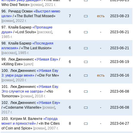
который умер дважды»
/ «The Man
6
-
2023-08-23
Who Died Twice»
[роман]
,
2021 г.
96. Ричард Осман
«Выстрел мимо
цели»
/ «The Bullet That Missed»
7
есть
2023-08-23
[роман]
,
2022 г.
97. Клайв Баркер
«Пропащие
души»
/ «Lost Souls»
[рассказ]
,
6
-
2023-06-21
1985 г.
98. Клайв Баркер
«Последняя
иллюзия»
/ «The Last Illusion»
6
-
2023-06-21
[рассказ]
,
1985 г.
99. Люк Дженнингс
«Убивая Еву»
/
6
-
2023-06-19
«Killing Eve»
[цикл]
100. Люк Дженнингс
«Убивая Еву
3: умри ради меня»
/ «Die For Me»
4
есть
2023-06-16
[роман]
,
2020 г.
101. Люк Дженнингс
«Убивая Еву.
Это случится не завтра»
/ «No
6
-
2023-06-08
Tomorrow»
[роман]
,
2018 г.
102. Люк Дженнингс
«Убивая Еву»
/ «Codename Villanelle»
[роман]
,
6
-
2023-06-08
2017 г.
103. Кэтрин М. Валенте
«Города
монет и пряностей»
/ «In the Cities
8
-
2023-04-27
of Coin and Spice»
[роман]
,
2007 г.