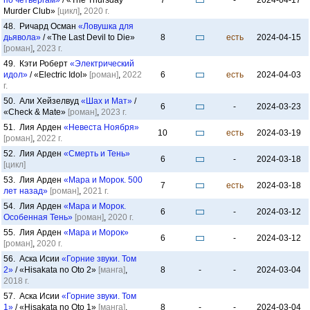
по четвергам»
/ «The Thursday
7
-
2024-04-17
Murder Club»
[цикл]
,
2020 г.
48. Ричард Осман
«Ловушка для
дьявола»
/ «The Last Devil to Die»
8
есть
2024-04-15
[роман]
,
2023 г.
49. Кэти Роберт
«Электрический
идол»
/ «Electric Idol»
[роман]
,
2022
6
есть
2024-04-03
г.
50. Али Хейзелвуд
«Шах и Мат»
/
6
-
2024-03-23
«Check & Mate»
[роман]
,
2023 г.
51. Лия Арден
«Невеста Ноября»
10
есть
2024-03-19
[роман]
,
2022 г.
52. Лия Арден
«Смерть и Тень»
6
-
2024-03-18
[цикл]
53. Лия Арден
«Мара и Морок. 500
7
есть
2024-03-18
лет назад»
[роман]
,
2021 г.
54. Лия Арден
«Мара и Морок.
6
-
2024-03-12
Особенная Тень»
[роман]
,
2020 г.
55. Лия Арден
«Мара и Морок»
6
-
2024-03-12
[роман]
,
2020 г.
56. Аска Исии
«Горние звуки. Том
2»
/ «Hisakata no Oto 2»
[манга]
,
8
-
-
2024-03-04
2018 г.
57. Аска Исии
«Горние звуки. Том
1»
/ «Hisakata no Oto 1»
[манга]
,
8
-
-
2024-03-04