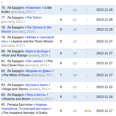
г.
76. Ли Бардуго
«Ножичек»
/ «Little
7
-
2023-11-28
Knife»
[рассказ]
,
2017 г.
77. Ли Бардуго
«The Tailor»
8
-
2023-11-28
[рассказ]
,
2013 г.
78. Ли Бардуго
«The Demon in the
9
-
2023-11-28
Wood»
[рассказ]
,
2014 г.
79. Ли Бардуго
«Айяма и терновый
лес»
/ «Ayama and the Thorn Wood»
8
-
2023-11-27
[рассказ]
,
2017 г.
80. Ли Бардуго
«Крах и восход»
/
8
-
2023-11-27
«Ruin and Rising»
[роман]
,
2014 г.
81. Ли Бардуго
«Лис-умник»
/ «The
8
-
2023-11-27
Too-Clever Fox»
[рассказ]
,
2013 г.
82. Ли Бардуго
«Ведьма из Дувы»
/
«The Witch of Duva»
[рассказ]
,
2017
7
-
2023-11-27
г.
83. Ли Бардуго
«Штурм и буря»
/
8
-
2023-11-22
«Siege and Storm»
[роман]
,
2013 г.
84. Ли Бардуго
«Тень и кость»
/
8
-
2023-11-18
«Shadow and Bone»
[роман]
,
2012 г.
85. Ричард Бротиган
«Чудище
Хоклайнов. Готический вестерн»
/
6
есть
2023-11-17
«The Hawkline Monster: A Gothic