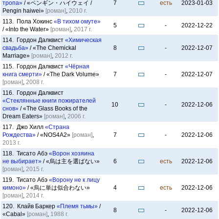
тропа»
/ «ペンギン・ハイウェイ /
7
есть
2023-01-03
Pengin haiwei»
[роман]
,
2010 г.
113. Пола Хокинс
«В тихом омуте»
5
-
2022-12-22
/ «Into the Water»
[роман]
,
2017 г.
114. Гордон Далквист
«Химическая
свадьба»
/ «The Chemickal
8
-
2022-12-07
Marriage»
[роман]
,
2012 г.
115. Гордон Далквист
«Чёрная
книга смерти»
/ «The Dark Volume»
7
-
2022-12-07
[роман]
,
2008 г.
116. Гордон Далквист
«Стеклянные книги пожирателей
10
-
2022-12-06
снов»
/ «The Glass Books of the
Dream Eaters»
[роман]
,
2006 г.
117. Джо Хилл
«Страна
Рождества»
/ «NOS4A2»
[роман]
,
7
-
2022-12-06
2013 г.
118. Тисато Абэ
«Ворон хозяина
не выбирает»
/ «烏は主を選ばない»
6
есть
2022-12-06
[роман]
,
2015 г.
119. Тисато Абэ
«Ворону не к лицу
кимоно»
/ «烏に単は似合わない»
4
есть
2022-12-06
[роман]
,
2014 г.
120. Клайв Баркер
«Племя тьмы»
/
8
-
2022-12-06
«Cabal»
[роман]
,
1988 г.