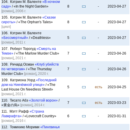
104. Кэтрин М. Валенте
«В ночном
саду»
/ «In the Night Garden»
8
-
2023-04-27
[роман]
,
2006 г.
105. Кэтрин М. Валенте
«Сказки
сироты»
/ «The Orphan's Tales»
8
-
2023-04-27
[цикл]
106. Кэтрин М. Валенте
«Бессмертный»
/ «Deathless»
5
-
2023-04-27
[роман]
,
2011 г.
107. Роберт Торогуд
«Смерть на
Темзе»
/ «The Marlow Murder Club»
7
-
2023-04-26
[роман]
,
2021 г.
108. Ричард Осман
«Клуб убийств
по четвергам»
/ «The Thursday
7
-
2023-04-26
Murder Club»
[роман]
,
2020 г.
109. Катриона Уорд
«Последний
дом на Никчёмной улице»
/ «The
5
есть
2023-04-25
Last House On Needless Street»
[роман]
,
2021 г.
110. Тисато Абэ
«Золотой ворон»
/
7
есть
2023-03-23
«黄金の烏»
[роман]
,
2014 г.
111. Мэтт Рафф
«Страна
Лавкрафта»
/ «Lovecraft Country»
6
-
2023-01-31
[роман]
,
2016 г.
112. Томихико Морими
«Пингвинья