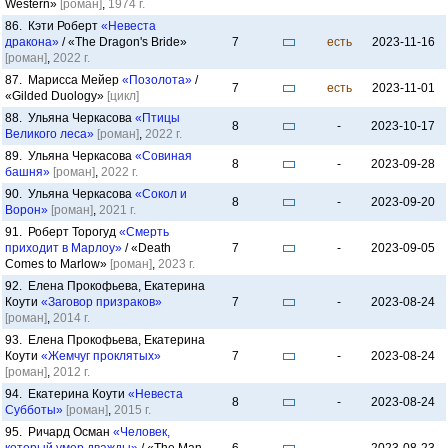
Western»
[роман]
,
1974 г.
86. Кэти Роберт
«Невеста
дракона»
/ «The Dragon's Bride»
7
есть
2023-11-16
[роман]
,
2022 г.
87. Марисса Мейер
«Позолота»
/
7
есть
2023-11-01
«Gilded Duology»
[цикл]
88. Ульяна Черкасова
«Птицы
8
-
2023-10-17
Великого леса»
[роман]
,
2022 г.
89. Ульяна Черкасова
«Совиная
8
-
2023-09-28
башня»
[роман]
,
2022 г.
90. Ульяна Черкасова
«Сокол и
8
-
2023-09-20
Ворон»
[роман]
,
2021 г.
91. Роберт Торогуд
«Смерть
приходит в Марлоу»
/ «Death
7
-
2023-09-05
Comes to Marlow»
[роман]
,
2023 г.
92. Елена Прокофьева, Екатерина
Коути
«Заговор призраков»
7
-
2023-08-24
[роман]
,
2014 г.
93. Елена Прокофьева, Екатерина
Коути
«Жемчуг проклятых»
7
-
2023-08-24
[роман]
,
2012 г.
94. Екатерина Коути
«Невеста
8
-
2023-08-24
Субботы»
[роман]
,
2015 г.
95. Ричард Осман
«Человек,