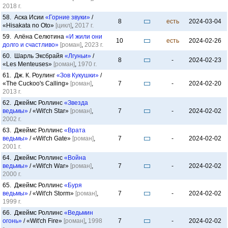
2018 г.
58. Аска Исии
«Горние звуки»
/
8
есть
2024-03-04
«Hisakata no Oto»
[цикл]
,
2017 г.
59. Алёна Селютина
«И жили они
10
есть
2024-02-26
долго и счастливо»
[роман]
,
2023 г.
60. Шарль Эксбрайя
«Лгуньи»
/
8
-
2024-02-23
«Les Menteuses»
[роман]
,
1970 г.
61. Дж. К. Роулинг
«Зов Кукушки»
/
«The Cuckoo's Calling»
[роман]
,
7
-
2024-02-20
2013 г.
62. Джеймс Роллинс
«Звезда
ведьмы»
/ «Wit'ch Star»
[роман]
,
7
-
2024-02-02
2002 г.
63. Джеймс Роллинс
«Врата
ведьмы»
/ «Wit'ch Gate»
[роман]
,
7
-
2024-02-02
2001 г.
64. Джеймс Роллинс
«Война
ведьмы»
/ «Wit'ch War»
[роман]
,
7
-
2024-02-02
2000 г.
65. Джеймс Роллинс
«Буря
ведьмы»
/ «Wit'ch Storm»
[роман]
,
7
-
2024-02-02
1999 г.
66. Джеймс Роллинс
«Ведьмин
огонь»
/ «Wit'ch Fire»
[роман]
,
1998
7
-
2024-02-02