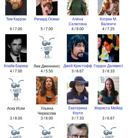
Тим Каррэн
Ричард Осман
Алёна
Кэтрин М.
Селютина
Валенте
6 / 7.00
5 / 7.00
4 / 9.00
4 / 7.25
Клайв Баркер
Джей Кристофф
Гордон Далквист
Люк Дженнингс
4 / 7.00
4 / 5.50
3 / 8.67
3 / 8.33
Екатерина
Марисса Мейер
Аска Исии
Ульяна
Коути
Черкасова
3 / 8.00
3 / 8.00
3 / 7.33
3 / 6.67