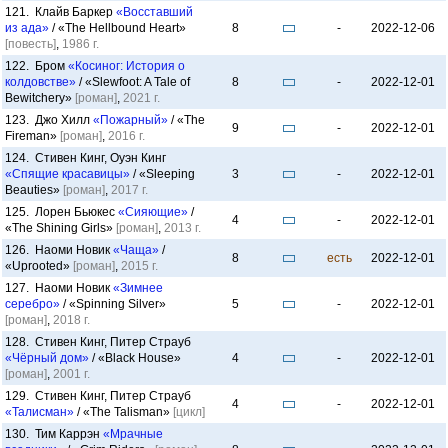
121. Клайв Баркер
«Восставший
из ада»
/ «The Hellbound Heart»
8
-
2022-12-06
[повесть]
,
1986 г.
122. Бром
«Косиног: История о
колдовстве»
/ «Slewfoot: A Tale of
8
-
2022-12-01
Bewitchery»
[роман]
,
2021 г.
123. Джо Хилл
«Пожарный»
/ «The
9
-
2022-12-01
Fireman»
[роман]
,
2016 г.
124. Стивен Кинг, Оуэн Кинг
«Спящие красавицы»
/ «Sleeping
3
-
2022-12-01
Beauties»
[роман]
,
2017 г.
125. Лорен Бьюкес
«Сияющие»
/
4
-
2022-12-01
«The Shining Girls»
[роман]
,
2013 г.
126. Наоми Новик
«Чаща»
/
8
есть
2022-12-01
«Uprooted»
[роман]
,
2015 г.
127. Наоми Новик
«Зимнее
серебро»
/ «Spinning Silver»
5
-
2022-12-01
[роман]
,
2018 г.
128. Стивен Кинг, Питер Страуб
«Чёрный дом»
/ «Black House»
4
-
2022-12-01
[роман]
,
2001 г.
129. Стивен Кинг, Питер Страуб
4
-
2022-12-01
«Талисман»
/ «The Talisman»
[цикл]
130. Тим Каррэн
«Мрачные