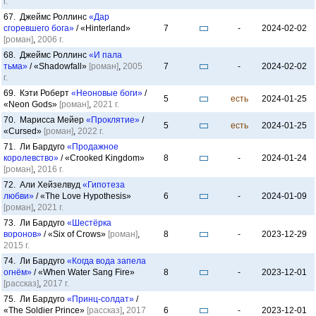
г.
67. Джеймс Роллинс
«Дар
сгоревшего бога»
/ «Hinterland»
7
-
2024-02-02
[роман]
,
2006 г.
68. Джеймс Роллинс
«И пала
тьма»
/ «Shadowfall»
[роман]
,
2005
7
-
2024-02-02
г.
69. Кэти Роберт
«Неоновые боги»
/
5
есть
2024-01-25
«Neon Gods»
[роман]
,
2021 г.
70. Марисса Мейер
«Проклятие»
/
5
есть
2024-01-25
«Cursed»
[роман]
,
2022 г.
71. Ли Бардуго
«Продажное
королевство»
/ «Crooked Kingdom»
8
-
2024-01-24
[роман]
,
2016 г.
72. Али Хейзелвуд
«Гипотеза
любви»
/ «The Love Hypothesis»
6
-
2024-01-09
[роман]
,
2021 г.
73. Ли Бардуго
«Шестёрка
воронов»
/ «Six of Crows»
[роман]
,
8
-
2023-12-29
2015 г.
74. Ли Бардуго
«Когда вода запела
огнём»
/ «When Water Sang Fire»
8
-
2023-12-01
[рассказ]
,
2017 г.
75. Ли Бардуго
«Принц-солдат»
/
«The Soldier Prince»
[рассказ]
,
2017
6
-
2023-12-01