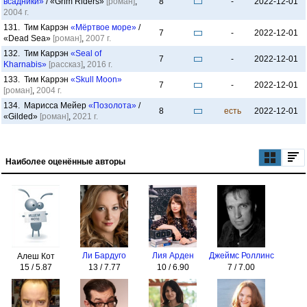
всадники»
/ «Grim Riders»
[роман]
,
8
-
2022-12-01
2004 г.
131. Тим Каррэн
«Мёртвое море»
/
7
-
2022-12-01
«Dead Sea»
[роман]
,
2007 г.
132. Тим Каррэн
«Seal of
7
-
2022-12-01
Kharnabis»
[рассказ]
,
2016 г.
133. Тим Каррэн
«Skull Moon»
7
-
2022-12-01
[роман]
,
2004 г.
134. Марисса Мейер
«Позолота»
/
8
есть
2022-12-01
«Gilded»
[роман]
,
2021 г.
Наиболее оценённые авторы
Ли Бардуго
Лия Арден
Джеймс Роллинс
Алеш Кот
15 / 5.87
13 / 7.77
10 / 6.90
7 / 7.00