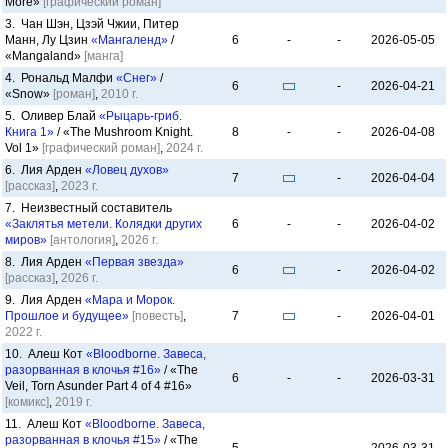
More»
[графический роман]
3. Чан Шэн, Цзэй Чжии, Питер
Манн, Лу Цзин
«Мангаленд»
/
6
-
-
2026-05-05
«Mangaland»
[манга]
4. Рональд Малфи
«Снег»
/
6
-
2026-04-21
«Snow»
[роман]
,
2010 г.
5. Оливер Блай
«Рыцарь-гриб.
Книга 1»
/ «The Mushroom Knight.
8
-
-
2026-04-08
Vol 1»
[графический роман]
,
2024 г.
6. Лия Арден
«Ловец духов»
7
-
2026-04-04
[рассказ]
,
2023 г.
7. Неизвестный составитель
«Заклятья метели. Колядки других
6
-
-
2026-04-02
миров»
[антология]
,
2026 г.
8. Лия Арден
«Первая звезда»
6
-
2026-04-02
[рассказ]
,
2026 г.
9. Лия Арден
«Мара и Морок.
Прошлое и будущее»
[повесть]
,
7
-
2026-04-01
2022 г.
10. Алеш Кот
«Bloodborne. Завеса,
разорванная в клочья #16»
/ «The
6
-
-
2026-03-31
Veil, Torn Asunder Part 4 of 4 #16»
[комикс]
,
2019 г.
11. Алеш Кот
«Bloodborne. Завеса,
разорванная в клочья #15»
/ «The