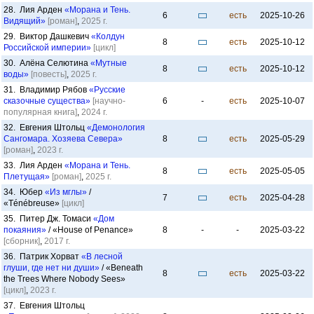
28. Лия Арден
«Морана и Тень.
6
есть
2025-10-26
Видящий»
[роман]
,
2025 г.
29. Виктор Дашкевич
«Колдун
8
есть
2025-10-12
Российской империи»
[цикл]
30. Алёна Селютина
«Мутные
8
есть
2025-10-12
воды»
[повесть]
,
2025 г.
31. Владимир Рябов
«Русские
сказочные существа»
[научно-
6
-
есть
2025-10-07
популярная книга]
,
2024 г.
32. Евгения Штольц
«Демонология
Сангомара. Хозяева Севера»
8
есть
2025-05-29
[роман]
,
2023 г.
33. Лия Арден
«Морана и Тень.
8
есть
2025-05-05
Плетущая»
[роман]
,
2025 г.
34. Юбер
«Из мглы»
/
7
есть
2025-04-28
«Ténébreuse»
[цикл]
35. Питер Дж. Томаси
«Дом
покаяния»
/ «House of Penance»
8
-
-
2025-03-22
[сборник]
,
2017 г.
36. Патрик Хорват
«В лесной
глуши, где нет ни души»
/ «Beneath
8
есть
2025-03-22
the Trees Where Nobody Sees»
[цикл]
,
2023 г.
37. Евгения Штольц