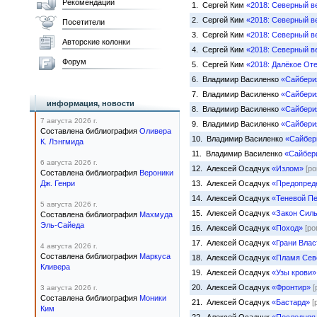
Рекомендации
1. Сергей Ким
«2018: Северный ве
2. Сергей Ким
«2018: Северный ве
Посетители
3. Сергей Ким
«2018: Северный ве
Авторские колонки
4. Сергей Ким
«2018: Северный ве
Форум
5. Сергей Ким
«2018: Далёкое От
6. Владимир Василенко
«Сайбери
7. Владимир Василенко
«Сайберия
информация, новости
8. Владимир Василенко
«Сайбери
7 августа 2026 г.
9. Владимир Василенко
«Сайберия
Составлена библиография
Оливера
10. Владимир Василенко
«Сайбери
К. Лэнгмида
11. Владимир Василенко
«Сайбер
6 августа 2026 г.
12. Алексей Осадчук
«Излом»
[р
Составлена библиография
Вероники
Дж. Генри
13. Алексей Осадчук
«Предопред
14. Алексей Осадчук
«Теневой П
5 августа 2026 г.
15. Алексей Осадчук
«Закон Сил
Составлена библиография
Махмуда
Эль-Сайеда
16. Алексей Осадчук
«Поход»
[ро
17. Алексей Осадчук
«Грани Влас
4 августа 2026 г.
Составлена библиография
Маркуса
18. Алексей Осадчук
«Пламя Сев
Кливера
19. Алексей Осадчук
«Узы крови»
20. Алексей Осадчук
«Фронтир»
[
3 августа 2026 г.
Составлена библиография
Моники
21. Алексей Осадчук
«Бастард»
[
Ким