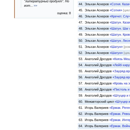
"литературный продукт". Но
44. Эльхан Аскеров
«Сотня. Каза
вот
...
>>
45. Эльхан Аскеров
«Сотня»
[цик
оценка: 8
46. Эльхан Аскеров
«Кречет. Слу
47. Эльхан Аскеров
«Шатун. Каза
48. Эльхан Аскеров
«Шатун. Шаг 
49. Эльхан Аскеров
«Шатун. Кров
50. Эльхан Аскеров
«Шатун. Лесн
51. Эльхан Аскеров
«Шатун»
[ром
52. Эльхан Аскеров
«Шатун»
[цик
53. Анатолий Дроздов
«Князь Ме
54. Анатолий Дроздов
«Лейб-хиру
55. Анатолий Дроздов
«Зауряд-вр
56. Анатолий Дроздов
«Зауряд-вр
57. Анатолий Дроздов
«Кровь на 
58. Анатолий Дроздов
«Пистоль и
59. Анатолий Дроздов
«Штуцер и 
60. Межавторский цикл
«Штуцер и
61. Игорь Валериев
«Ермак. Реге
62. Игорь Валериев
«Ермак. Рев
63. Игорь Валериев
«Ермак. Инте
64. Игорь Валериев
«Ермак. Войн