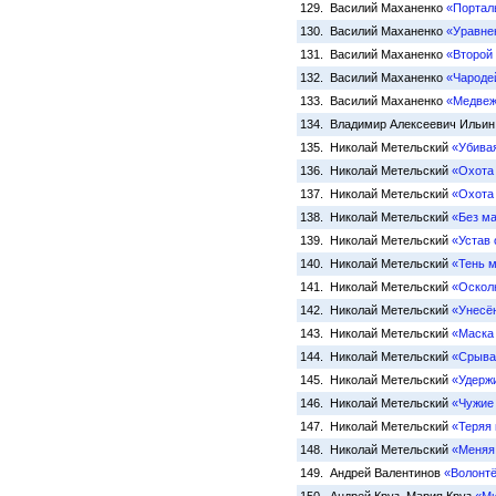
129. Василий Маханенко
«Портал
130. Василий Маханенко
«Уравне
131. Василий Маханенко
«Второй
132. Василий Маханенко
«Чароде
133. Василий Маханенко
«Медвеж
134. Владимир Алексеевич Ильи
135. Николай Метельский
«Убива
136. Николай Метельский
«Охота 
137. Николай Метельский
«Охота
138. Николай Метельский
«Без м
139. Николай Метельский
«Устав 
140. Николай Метельский
«Тень 
141. Николай Метельский
«Оскол
142. Николай Метельский
«Унесё
143. Николай Метельский
«Маска
144. Николай Метельский
«Срыва
145. Николай Метельский
«Удерж
146. Николай Метельский
«Чужие
147. Николай Метельский
«Теряя
148. Николай Метельский
«Меняя
149. Андрей Валентинов
«Волонт