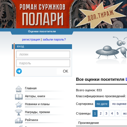
Оценки посетителя
регистрация
|
забыли пароль?
вход
OK
Все оценки посетителя
Главная
Всего оценок: 833
Авторы, книги
Классифицировано произведений: 
Сортировка:
по дате
по оценке
Новинки и планы
Награды, премии
Страницы:
1
2
3
4
5
вс
Рейтинги
Произведение