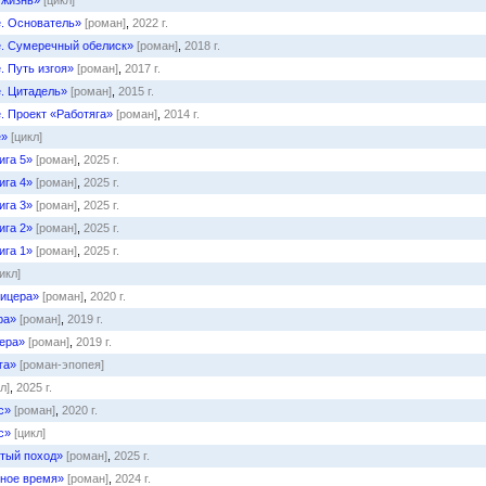
 жизнь»
[цикл]
. Основатель»
[роман]
,
2022 г.
е. Сумеречный обелиск»
[роман]
,
2018 г.
. Путь изгоя»
[роман]
,
2017 г.
. Цитадель»
[роман]
,
2015 г.
. Проект «Работяга»
[роман]
,
2014 г.
е»
[цикл]
ига 5»
[роман]
,
2025 г.
ига 4»
[роман]
,
2025 г.
ига 3»
[роман]
,
2025 г.
ига 2»
[роман]
,
2025 г.
ига 1»
[роман]
,
2025 г.
икл]
ицера»
[роман]
,
2020 г.
ра»
[роман]
,
2019 г.
ера»
[роман]
,
2019 г.
га»
[роман-эпопея]
л]
,
2025 г.
с»
[роман]
,
2020 г.
с»
[цикл]
тый поход»
[роман]
,
2025 г.
тное время»
[роман]
,
2024 г.