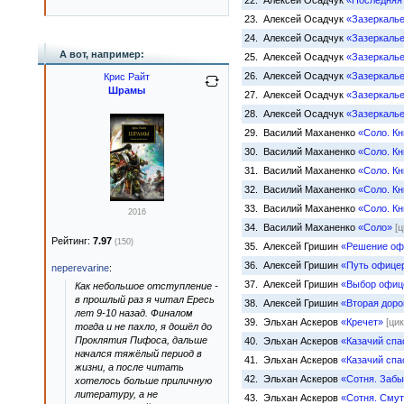
22. Алексей Осадчук
«Последняя
23. Алексей Осадчук
«Зазеркалье
24. Алексей Осадчук
«Зазеркаль
А вот, например:
25. Алексей Осадчук
«Зазеркалье
26. Алексей Осадчук
«Зазеркалье
Крис Райт
Шрамы
27. Алексей Осадчук
«Зазеркалье
28. Алексей Осадчук
«Зазеркаль
29. Василий Маханенко
«Соло. Кн
30. Василий Маханенко
«Соло. Кн
31. Василий Маханенко
«Соло. Кн
32. Василий Маханенко
«Соло. Кн
33. Василий Маханенко
«Соло. Кн
2016
34. Василий Маханенко
«Соло»
[ц
Рейтинг:
7.97
(150)
35. Алексей Гришин
«Решение оф
36. Алексей Гришин
«Путь офице
neperevarine
:
37. Алексей Гришин
«Выбор офиц
Как небольшое отступление -
в прошлый раз я читал Ересь
38. Алексей Гришин
«Вторая доро
лет 9-10 назад. Финалом
39. Эльхан Аскеров
«Кречет»
[цик
тогда и не пахло, я дошёл до
Проклятия Пифоса, дальше
40. Эльхан Аскеров
«Казачий спа
начался тяжёлый период в
41. Эльхан Аскеров
«Казачий спа
жизни, а после читать
42. Эльхан Аскеров
«Сотня. Забы
хотелось больше приличную
литературу, а не
43. Эльхан Аскеров
«Сотня. Сму