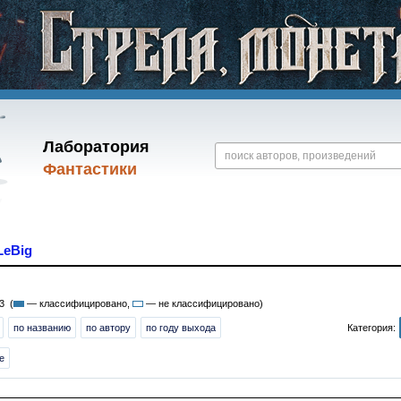
Лаборатория
Фантастики
LeBig
3 (
— классифицировано,
— не классифицировано)
по названию
по автору
по году выхода
Категория:
е