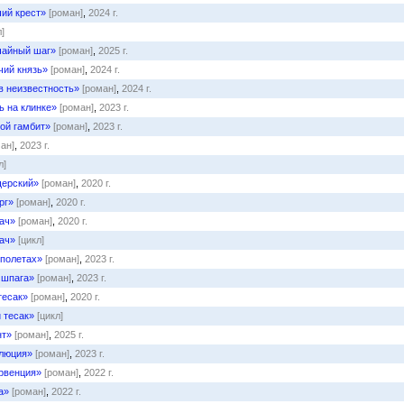
чий крест»
[роман]
,
2024 г.
л]
чайный шаг»
[роман]
,
2025 г.
чий князь»
[роман]
,
2024 г.
в неизвестность»
[роман]
,
2024 г.
ь на клинке»
[роман]
,
2023 г.
ой гамбит»
[роман]
,
2023 г.
ан]
,
2023 г.
л]
щерский»
[роман]
,
2020 г.
рг»
[роман]
,
2020 г.
ач»
[роман]
,
2020 г.
ач»
[цикл]
эполетах»
[роман]
,
2023 г.
 шпага»
[роман]
,
2023 г.
тесак»
[роман]
,
2020 г.
 тесак»
[цикл]
нт»
[роман]
,
2025 г.
олюция»
[роман]
,
2023 г.
рвенция»
[роман]
,
2022 г.
а»
[роман]
,
2022 г.