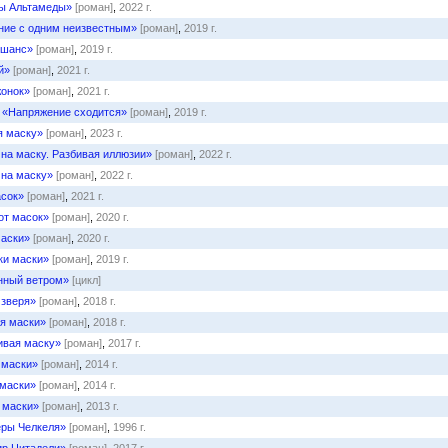
ы Альтамеды»
[роман]
,
2022 г.
ние с одним неизвестным»
[роман]
,
2019 г.
 шанс»
[роман]
,
2019 г.
й»
[роман]
,
2021 г.
онок»
[роман]
,
2021 г.
н
«Напряжение сходится»
[роман]
,
2019 г.
я маску»
[роман]
,
2023 г.
на маску. Разбивая иллюзии»
[роман]
,
2022 г.
 на маску»
[роман]
,
2022 г.
асок»
[роман]
,
2021 г.
от масок»
[роман]
,
2020 г.
маски»
[роман]
,
2020 г.
ки маски»
[роман]
,
2019 г.
нный ветром»
[цикл]
 зверя»
[роман]
,
2018 г.
я маски»
[роман]
,
2018 г.
ивая маску»
[роман]
,
2017 г.
 маски»
[роман]
,
2014 г.
 маски»
[роман]
,
2014 г.
 маски»
[роман]
,
2013 г.
ёры Челкеля»
[роман]
,
1996 г.