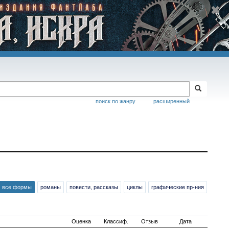
поиск по жанру
расширенный
все формы
романы
повести, рассказы
циклы
графические пр-ния
Оценка
Классиф.
Отзыв
Дата