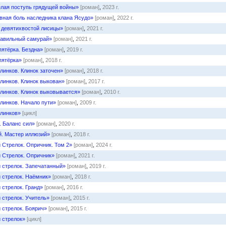
лая поступь грядущей войны»
[роман]
,
2023 г.
вная боль наследника клана Ясудо»
[роман]
,
2022 г.
 девятихвостой лисицы»
[роман]
,
2021 г.
авильный самурай»
[роман]
,
2021 г.
ятёрка. Бездна»
[роман]
,
2019 г.
пятёрка»
[роман]
,
2018 г.
линков. Клинок заточен»
[роман]
,
2018 г.
линков. Клинок выкован»
[роман]
,
2017 г.
линков. Клинок выковывается»
[роман]
,
2010 г.
линков. Начало пути»
[роман]
,
2009 г.
клинков»
[цикл]
. Баланс сил»
[роман]
,
2020 г.
й. Мастер иллюзий»
[роман]
,
2018 г.
Стрелок. Опричник. Том 2»
[роман]
,
2024 г.
 Стрелок. Опричник»
[роман]
,
2021 г.
 стрелок. Запечатанный»
[роман]
,
2019 г.
 стрелок. Наёмник»
[роман]
,
2018 г.
стрелок. Гранд»
[роман]
,
2016 г.
стрелок. Учитель»
[роман]
,
2015 г.
стрелок. Боярич»
[роман]
,
2015 г.
 стрелок»
[цикл]