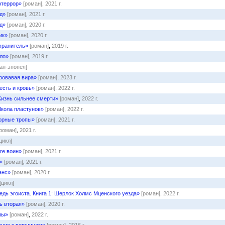
ртеррор»
[роман]
,
2021 г.
д»
[роман]
,
2021 г.
д»
[роман]
,
2020 г.
ик»
[роман]
,
2020 г.
хранитель»
[роман]
,
2019 г.
ло»
[роман]
,
2019 г.
ан-эпопея]
ровавая вира»
[роман]
,
2023 г.
есть и кровь»
[роман]
,
2022 г.
изнь сильнее смерти»
[роман]
,
2022 г.
кола пластунов»
[роман]
,
2022 г.
орные тропы»
[роман]
,
2021 г.
[роман]
,
2021 г.
цикл]
ге воин»
[роман]
,
2021 г.
»
[роман]
,
2021 г.
анс»
[роман]
,
2020 г.
[цикл]
дь эгоиста. Книга 1: Шерлок Холмс Мценского уезда»
[роман]
,
2022 г.
ь вторая»
[роман]
,
2020 г.
пы»
[роман]
,
2022 г.