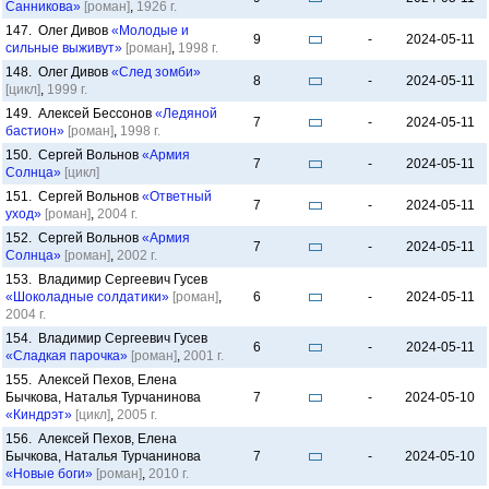
Санникова»
[роман]
,
1926 г.
147. Олег Дивов
«Молодые и
9
-
2024-05-11
сильные выживут»
[роман]
,
1998 г.
148. Олег Дивов
«След зомби»
8
-
2024-05-11
[цикл]
,
1999 г.
149. Алексей Бессонов
«Ледяной
7
-
2024-05-11
бастион»
[роман]
,
1998 г.
150. Сергей Вольнов
«Армия
7
-
2024-05-11
Солнца»
[цикл]
151. Сергей Вольнов
«Ответный
7
-
2024-05-11
уход»
[роман]
,
2004 г.
152. Сергей Вольнов
«Армия
7
-
2024-05-11
Солнца»
[роман]
,
2002 г.
153. Владимир Сергеевич Гусев
«Шоколадные солдатики»
[роман]
,
6
-
2024-05-11
2004 г.
154. Владимир Сергеевич Гусев
6
-
2024-05-11
«Сладкая парочка»
[роман]
,
2001 г.
155. Алексей Пехов, Елена
Бычкова, Наталья Турчанинова
7
-
2024-05-10
«Киндрэт»
[цикл]
,
2005 г.
156. Алексей Пехов, Елена
Бычкова, Наталья Турчанинова
7
-
2024-05-10
«Новые боги»
[роман]
,
2010 г.