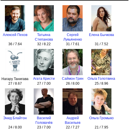
Алексей Пехов
Татьяна
Сергей
Елена Бычкова
Степанова
Лукьяненко
36 / 7.64
32 / 8.22
31 / 7.61
31 / 7.52
Агата Кристи
Саймон Грин
Ольга Голотвина
Нагару Танигава
27 / 8.67
27 / 7.00
26 / 8.00
25 / 8.96
Энид Блайтон
Василий
Андрей
Ольга Громыко
Головачёв
Васильев
24 / 8.00
23 / 7.00
22 / 7.27
21 / 7.95