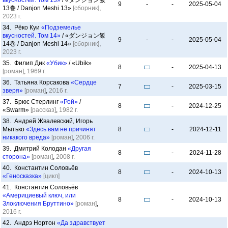
вкусностей. Том 13»
/ «ダンジョン飯
9
-
-
2025-05-04
13巻 / Danjon Meshi 13»
[сборник]
,
2023 г.
34. Рёко Куи
«Подземелье
вкусностей. Том 14»
/ «ダンジョン飯
9
-
-
2025-05-04
14巻 / Danjon Meshi 14»
[сборник]
,
2023 г.
35. Филип Дик
«Убик»
/ «Ubik»
8
-
2025-04-13
[роман]
,
1969 г.
36. Татьяна Корсакова
«Сердце
7
-
2025-03-15
зверя»
[роман]
,
2016 г.
37. Брюс Стерлинг
«Рой»
/
8
-
2024-12-25
«Swarm»
[рассказ]
,
1982 г.
38. Андрей Жвалевский, Игорь
Мытько
«Здесь вам не причинят
8
-
2024-12-11
никакого вреда»
[роман]
,
2006 г.
39. Дмитрий Колодан
«Другая
8
-
2024-11-28
сторона»
[роман]
,
2008 г.
40. Константин Соловьёв
8
-
2024-10-13
«Геносказка»
[цикл]
41. Константин Соловьёв
«Америциевый ключ, или
8
-
2024-10-13
Злоключения Бруттино»
[роман]
,
2016 г.
42. Андрэ Нортон
«Да здравствует