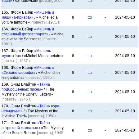
тьма»
/ «Shadowfall»
[роман]
,
2005
8
-
2024-05-10
г.
165. Жорж Байяр
«Мишель и
машина-призрак»
/ «Michel et la
8
-
2024-05-10
voiture fantome»
[повесть]
,
1971 г.
166. Жорж Байяр
«Мишель и
старинный фотоаппарат»
/ «Michel
8
-
2024-05-10
et le vase de Soissons»
[повесть]
,
1981 г.
167. Жорж Байяр
«Мишель-
мушкетёр»
/ «Michel Mousquetaire»
8
-
2024-05-10
[повесть]
,
1967 г.
168. Жорж Байяр
«Мишель в
«Хижине шерифа»
/ «Michel chez
8
-
2024-05-10
les gardians»
[повесть]
,
1965 г.
169. Энид Блайтон
«Тайна
подброшенных писем»
/ «The
8
-
2024-05-10
Mystery of the Spiteful Letters»
[повесть]
,
1946 г.
170. Энид Блайтон
«Тайна вора-
невидимки»
/ «The Mystery of the
8
-
2024-05-10
Invisible Thief»
[повесть]
,
1950 г.
171. Энид Блайтон
«Тайна
секретной комнаты»
/ «The Mystery
8
-
2024-05-10
of the Secret Room»
[повесть]
,
1945
г.