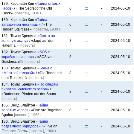
179. Кэролайн Кин
«Тайна старых
часов»
/ «The Secret of the Old
6
-
2024-05-10
Clock»
[повесть]
,
1930 г.
180. Кэролайн Кин
«Тайна
загадочной лестницы»
/ «The
6
-
2024-05-10
Hidden Staircase»
[повесть]
,
1930 г.
181. Томас Брецина
«Охота на
зелёную акулу»
/ «Jagd auf den
8
-
2024-05-10
Hafenhai»
[повесть]
182. Томас Брецина
«SOS с
корабля-призрака»
/ «SOS vom
8
-
2024-05-10
Geisterschiff»
[повесть]
183. Томас Брецина
«Бочка с
«Мёртвой головой»
/ «Die Tonne mit
8
-
2024-05-10
dem Totenkopf»
[повесть]
184. Томас Брецина
«По следам
пиратов Боденского озера»
/
8
-
2024-05-10
«Bodensee-Piraten auf der Spur»
[повесть]
185. Энид Блайтон
«Тайна
золотых часов»
/ «Five Are Together
8
-
2024-05-10
Again»
[повесть]
,
1963 г.
186. Энид Блайтон
«Тайна
подземного коридора»
/ «Five on
8
-
2024-05-10
Finniston Farm»
[повесть]
,
1960 г.