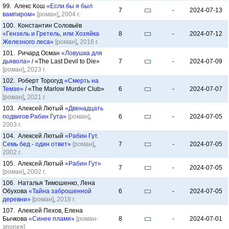
99. Алекс Кош
«Если бы я был
7
-
2024-07-13
вампиром»
[роман]
,
2004 г.
100. Константин Соловьёв
«Гензель и Гретель, или Хозяйка
8
-
2024-07-12
Железного леса»
[роман]
,
2016 г.
101. Ричард Осман
«Ловушка для
дьявола»
/ «The Last Devil to Die»
7
-
2024-07-09
[роман]
,
2023 г.
102. Роберт Торогуд
«Смерть на
Темзе»
/ «The Marlow Murder Club»
6
-
2024-07-07
[роман]
,
2021 г.
103. Алексей Лютый
«Двенадцать
подвигов Рабин Гута»
[роман]
,
6
-
2024-07-05
2003 г.
104. Алексей Лютый
«Рабин Гут.
Семь бед - один ответ»
[роман]
,
7
-
2024-07-05
2002 г.
105. Алексей Лютый
«Рабин Гут»
7
-
2024-07-05
[роман]
,
2002 г.
106. Наталья Тимошенко, Лена
Обухова
«Тайна заброшенной
6
-
2024-07-05
деревни»
[роман]
,
2018 г.
107. Алексей Пехов, Елена
Бычкова
«Синее пламя»
[роман-
8
-
2024-07-01
эпопея]