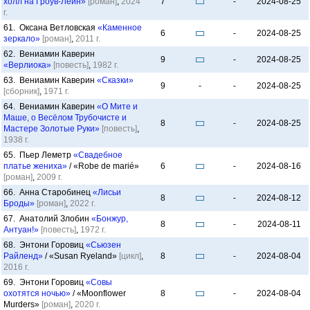
холл на Гроув-Лейн»
[роман]
,
2024
7
-
2024-08-25
г.
61. Оксана Ветловская
«Каменное
6
-
2024-08-25
зеркало»
[роман]
,
2011 г.
62. Вениамин Каверин
9
-
2024-08-25
«Верлиока»
[повесть]
,
1982 г.
63. Вениамин Каверин
«Сказки»
9
-
-
2024-08-25
[сборник]
,
1971 г.
64. Вениамин Каверин
«О Мите и
Маше, о Весёлом Трубочисте и
8
-
2024-08-25
Мастере Золотые Руки»
[повесть]
,
1938 г.
65. Пьер Леметр
«Свадебное
платье жениха»
/ «Robe de marié»
6
-
2024-08-16
[роман]
,
2009 г.
66. Анна Старобинец
«Лисьи
8
-
2024-08-12
Броды»
[роман]
,
2022 г.
67. Анатолий Злобин
«Бонжур,
8
-
2024-08-11
Антуан!»
[повесть]
,
1972 г.
68. Энтони Горовиц
«Сьюзен
Райленд»
/ «Susan Ryeland»
[цикл]
,
8
-
2024-08-04
2016 г.
69. Энтони Горовиц
«Совы
охотятся ночью»
/ «Moonflower
8
-
2024-08-04
Murders»
[роман]
,
2020 г.