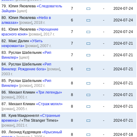
79. Юлия Яковлева
«Следователь
7
-
2024-07-24
Зайцев»
[цикл]
80. Юлия Яковлева
«Небо в
6
-
2024-07-24
алмазах»
[роман]
,
2018 г.
81. Юлия Яковлева
«Укрощение
7
-
2024-07-24
красного коня»
[роман]
,
2017 г.
82. Макс Далин
«Убить
7
-
2024-07-21
некроманта»
[роман]
,
2007 г.
83. Руслан Шабельник
«Рип
7
-
2024-07-21
Винклер»
[цикл]
84. Руслан Шабельник
«Рип
Винклер: Рождение бога»
[роман]
,
6
-
2024-07-21
2003 г.
85. Руслан Шабельник
«Рип
8
-
2024-07-21
Винклер»
[роман]
,
2002 г.
86. Михаил Кликин
«Три легенды»
8
-
2024-07-21
[роман]
,
2001 г.
87. Михаил Кликин
«Страж могил»
8
-
2024-07-21
[роман]
,
2005 г.
88. Куив Макдоннелл
«Странные
времена»
/ «The Stranger Times»
8
-
2024-07-21
[роман]
,
2021 г.
89. Леонид Кудрявцев
«Крысиный
8
-
2024-07-18