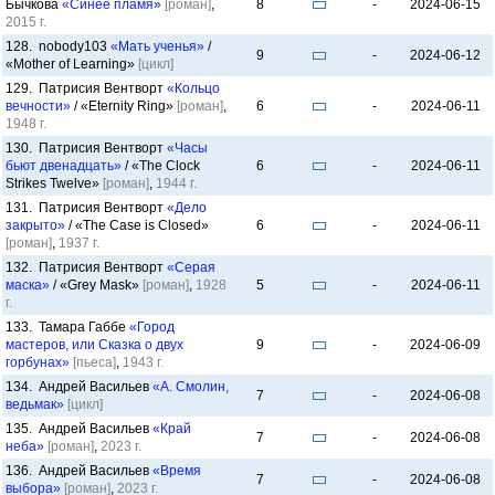
Бычкова
«Синее пламя»
[роман]
,
8
-
2024-06-15
2015 г.
128. nobody103
«Мать ученья»
/
9
-
2024-06-12
«Mother of Learning»
[цикл]
129. Патрисия Вентворт
«Кольцо
вечности»
/ «Eternity Ring»
[роман]
,
6
-
2024-06-11
1948 г.
130. Патрисия Вентворт
«Часы
бьют двенадцать»
/ «The Clock
6
-
2024-06-11
Strikes Twelve»
[роман]
,
1944 г.
131. Патрисия Вентворт
«Дело
закрыто»
/ «The Case is Closed»
6
-
2024-06-11
[роман]
,
1937 г.
132. Патрисия Вентворт
«Серая
маска»
/ «Grey Mask»
[роман]
,
1928
5
-
2024-06-11
г.
133. Тамара Габбе
«Город
мастеров, или Сказка о двух
9
-
2024-06-09
горбунах»
[пьеса]
,
1943 г.
134. Андрей Васильев
«А. Смолин,
7
-
2024-06-08
ведьмак»
[цикл]
135. Андрей Васильев
«Край
7
-
2024-06-08
неба»
[роман]
,
2023 г.
136. Андрей Васильев
«Время
7
-
2024-06-08
выбора»
[роман]
,
2023 г.