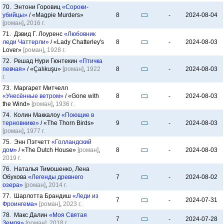
70. Энтони Горовиц
«Сороки-
убийцы»
/ «Magpie Murders»
8
-
2024-08-04
[роман]
,
2016 г.
71. Дэвид Г. Лоуренс
«Любовник
леди Чаттерли»
/ «Lady Chatterley's
8
-
2024-08-03
Lover»
[роман]
,
1928 г.
72. Решад Нури Гюнтекин
«Птичка
певчая»
/ «Çalıkuşu»
[роман]
,
1922
8
-
2024-08-03
г.
73. Маргарет Митчелл
«Унесённые ветром»
/ «Gone with
8
-
2024-08-03
the Wind»
[роман]
,
1936 г.
74. Колин Маккалоу
«Поющие в
терновнике»
/ «The Thorn Birds»
9
-
2024-08-03
[роман]
,
1977 г.
75. Энн Пэтчетт
«Голландский
дом»
/ «The Dutch House»
[роман]
,
8
-
2024-08-03
2019 г.
76. Наталья Тимошенко, Лена
Обухова
«Легенды древнего
7
-
2024-08-02
озера»
[роман]
,
2014 г.
77. Шарлотта Брандиш
«Леди из
7
-
2024-07-31
Фроингема»
[роман]
,
2023 г.
78. Макс Далин
«Моя Святая
7
-
2024-07-28
Земля»
[роман]
,
2018 г.