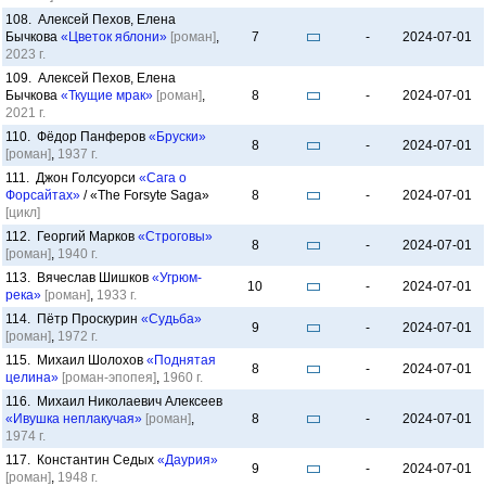
108. Алексей Пехов, Елена
Бычкова
«Цветок яблони»
[роман]
,
7
-
2024-07-01
2023 г.
109. Алексей Пехов, Елена
Бычкова
«Ткущие мрак»
[роман]
,
8
-
2024-07-01
2021 г.
110. Фёдор Панферов
«Бруски»
8
-
2024-07-01
[роман]
,
1937 г.
111. Джон Голсуорси
«Сага о
Форсайтах»
/ «The Forsyte Saga»
8
-
2024-07-01
[цикл]
112. Георгий Марков
«Строговы»
8
-
2024-07-01
[роман]
,
1940 г.
113. Вячеслав Шишков
«Угрюм-
10
-
2024-07-01
река»
[роман]
,
1933 г.
114. Пётр Проскурин
«Судьба»
9
-
2024-07-01
[роман]
,
1972 г.
115. Михаил Шолохов
«Поднятая
8
-
2024-07-01
целина»
[роман-эпопея]
,
1960 г.
116. Михаил Николаевич Алексеев
«Ивушка неплакучая»
[роман]
,
8
-
2024-07-01
1974 г.
117. Константин Седых
«Даурия»
9
-
2024-07-01
[роман]
,
1948 г.