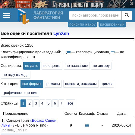
ЛАБОРАТОРИЯ
ФАНТАСТИКИ
поиск по жанру
расширенный
Все оценки посетителя
LynXsh
Всего оценок: 1256
Классифицировано произведений: 1 (
— классифицировано,
— не
классифицировано)
Сортировка:
по дате
по оценке
по названию
по автору
по году выхода
Категория:
все формы
романы
повести, рассказы
циклы
графические пр-ния
Страницы:
1
2
3
4
5
6
7
все
Произведение
Оценка
Классиф.
Отзыв
Дата
1. Саймон Грин
«Восход Синей
луны»
/ «Blue Moon Rising»
9
-
2026-06-14
[роман]
,
1991 г.