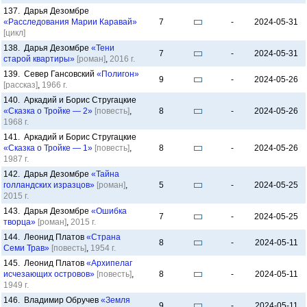
137. Дарья Дезомбре
«Расследования Марии Каравай»
7
-
2024-05-31
[цикл]
138. Дарья Дезомбре
«Тени
7
-
2024-05-31
старой квартиры»
[роман]
,
2016 г.
139. Север Гансовский
«Полигон»
9
-
2024-05-26
[рассказ]
,
1966 г.
140. Аркадий и Борис Стругацкие
«Сказка о Тройке — 2»
[повесть]
,
8
-
2024-05-26
1968 г.
141. Аркадий и Борис Стругацкие
«Сказка о Тройке — 1»
[повесть]
,
8
-
2024-05-26
1987 г.
142. Дарья Дезомбре
«Тайна
голландских изразцов»
[роман]
,
5
-
2024-05-25
2015 г.
143. Дарья Дезомбре
«Ошибка
7
-
2024-05-25
творца»
[роман]
,
2015 г.
144. Леонид Платов
«Страна
8
-
2024-05-11
Семи Трав»
[повесть]
,
1954 г.
145. Леонид Платов
«Архипелаг
исчезающих островов»
[повесть]
,
8
-
2024-05-11
1949 г.
146. Владимир Обручев
«Земля
9
-
2024-05-11