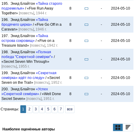
195. Энид Блайтон
«Тайна старого
подземелья»
/ «Five Run Away
8
-
2024-05-10
Together»
[повесть]
,
1944 г.
196. Энид Блайтон
«Тайна
бродячего цирка»
/ «Five Go Off in a
8
-
2024-05-10
Caravan»
[повесть]
,
1946 г.
197. Энид Блайтон
«Тайна
острова сокровищ»
/ «Five on a
8
-
2024-05-10
Treasure Island»
[повесть]
,
1942 г.
198. Энид Блайтон
«Полная
победа "Секретной семёрки"»
/
8
-
2024-05-10
«Secret Seven Win Through»
[повесть]
,
1955 г.
199. Энид Блайтон
«Секретная
семёрка» идёт по следу»
/ «Secret
8
-
2024-05-10
Seven on the Trail»
[повесть]
,
1952 г.
200. Энид Блайтон
«Успех
«Секретной семёрки»
/ «Well Done
8
-
2024-05-10
Secret Seven»
[повесть]
,
1951 г.
Страницы:
1
2
3
4
5
6
7
все
Наиболее оценённые авторы