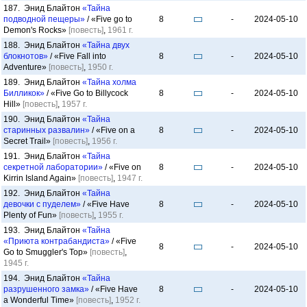
187. Энид Блайтон
«Тайна
подводной пещеры»
/ «Five go to
8
-
2024-05-10
Demon's Rocks»
[повесть]
,
1961 г.
188. Энид Блайтон
«Тайна двух
блокнотов»
/ «Five Fall into
8
-
2024-05-10
Adventure»
[повесть]
,
1950 г.
189. Энид Блайтон
«Тайна холма
Билликок»
/ «Five Go to Billycock
8
-
2024-05-10
Hill»
[повесть]
,
1957 г.
190. Энид Блайтон
«Тайна
старинных развалин»
/ «Five on a
8
-
2024-05-10
Secret Trail»
[повесть]
,
1956 г.
191. Энид Блайтон
«Тайна
секретной лаборатории»
/ «Five on
8
-
2024-05-10
Kirrin Island Again»
[повесть]
,
1947 г.
192. Энид Блайтон
«Тайна
девочки с пуделем»
/ «Five Have
8
-
2024-05-10
Plenty of Fun»
[повесть]
,
1955 г.
193. Энид Блайтон
«Тайна
«Приюта контрабандиста»
/ «Five
8
-
2024-05-10
Go to Smuggler's Top»
[повесть]
,
1945 г.
194. Энид Блайтон
«Тайна
разрушенного замка»
/ «Five Have
8
-
2024-05-10
a Wonderful Time»
[повесть]
,
1952 г.