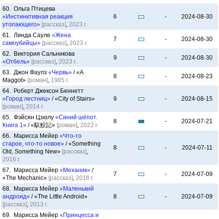
60. Ольга Птицева
«Инстинктивная реакция
6
-
2024-08-30
утопающего»
[рассказ]
,
2023 г.
61. Линда Сауле
«Жена
7
-
2024-08-30
самоубийцы»
[рассказ]
,
2023 г.
62. Виктория Сальникова
9
-
2024-08-30
«Отбель»
[рассказ]
,
2023 г.
63. Джон Фаулз
«Червь»
/ «A
8
-
2024-08-23
Maggot»
[роман]
,
1985 г.
64. Роберт Джексон Беннетт
«Город лестниц»
/ «City of Stairs»
9
-
2024-08-15
[роман]
,
2014 г.
65. Фэйсян Цзюлу
«Синий шёпот.
8
-
2024-07-21
Книга 1»
/ «馭鮫記»
[роман]
,
2022 г.
66. Марисса Мейер
«Что-то
старое, что-то новое»
/ «Something
8
-
2024-07-11
Old, Something New»
[рассказ]
,
2016 г.
67. Марисса Мейер
«Механик»
/
7
-
2024-07-09
«The Mechanic»
[рассказ]
,
2016 г.
68. Марисса Мейер
«Маленький
андроид»
/ «The Little Android»
8
-
2024-07-09
[рассказ]
,
2013 г.
69. Марисса Мейер
«Принцесса и