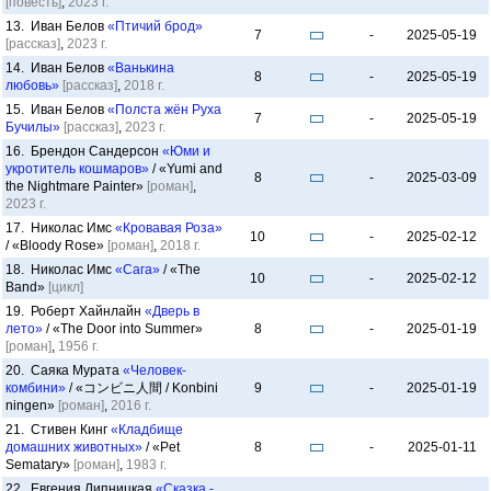
[повесть]
,
2023 г.
13. Иван Белов
«Птичий брод»
7
-
2025-05-19
[рассказ]
,
2023 г.
14. Иван Белов
«Ванькина
8
-
2025-05-19
любовь»
[рассказ]
,
2018 г.
15. Иван Белов
«Полста жён Руха
7
-
2025-05-19
Бучилы»
[рассказ]
,
2023 г.
16. Брендон Сандерсон
«Юми и
укротитель кошмаров»
/ «Yumi and
8
-
2025-03-09
the Nightmare Painter»
[роман]
,
2023 г.
17. Николас Имс
«Кровавая Роза»
10
-
2025-02-12
/ «Bloody Rose»
[роман]
,
2018 г.
18. Николас Имс
«Сага»
/ «The
10
-
2025-02-12
Band»
[цикл]
19. Роберт Хайнлайн
«Дверь в
лето»
/ «The Door into Summer»
8
-
2025-01-19
[роман]
,
1956 г.
20. Саяка Мурата
«Человек-
комбини»
/ «コンビニ人間 / Konbini
9
-
2025-01-19
ningen»
[роман]
,
2016 г.
21. Стивен Кинг
«Кладбище
домашних животных»
/ «Pet
8
-
2025-01-11
Sematary»
[роман]
,
1983 г.
22. Евгения Липницкая
«Сказка -