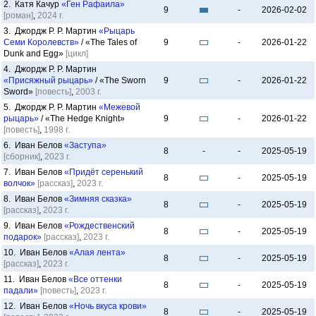
2. Катя Качур
«Ген Рафаила»
9
-
2026-02-02
[роман]
,
2024 г.
3. Джордж Р. Р. Мартин
«Рыцарь
Семи Королевств»
/ «The Tales of
9
-
2026-01-22
Dunk and Egg»
[цикл]
4. Джордж Р. Р. Мартин
«Присяжный рыцарь»
/ «The Sworn
9
-
2026-01-22
Sword»
[повесть]
,
2003 г.
5. Джордж Р. Р. Мартин
«Межевой
рыцарь»
/ «The Hedge Knight»
9
-
2026-01-22
[повесть]
,
1998 г.
6. Иван Белов
«Заступа»
8
-
-
2025-05-19
[сборник]
,
2023 г.
7. Иван Белов
«Придёт серенький
8
-
2025-05-19
волчок»
[рассказ]
,
2023 г.
8. Иван Белов
«Зимняя сказка»
8
-
2025-05-19
[рассказ]
,
2023 г.
9. Иван Белов
«Рождественский
8
-
2025-05-19
подарок»
[рассказ]
,
2023 г.
10. Иван Белов
«Алая лента»
8
-
2025-05-19
[рассказ]
,
2023 г.
11. Иван Белов
«Все оттенки
8
-
2025-05-19
падали»
[повесть]
,
2023 г.
12. Иван Белов
«Ночь вкуса крови»
8
-
2025-05-19