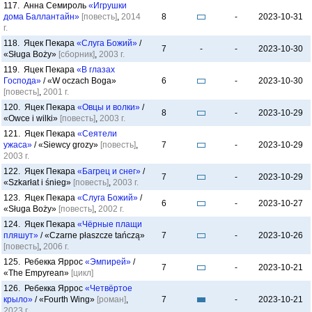
117. Анна Семироль
«Игрушки
дома Баллантайн»
[повесть]
,
2014
8
-
2023-10-31
г.
118. Яцек Пекара
«Слуга Божий»
/
7
-
-
2023-10-30
«Sługa Boży»
[сборник]
,
2003 г.
119. Яцек Пекара
«В глазах
Господа»
/ «W oczach Boga»
6
-
2023-10-30
[повесть]
,
2001 г.
120. Яцек Пекара
«Овцы и волки»
/
8
-
2023-10-29
«Owce i wilki»
[повесть]
,
2003 г.
121. Яцек Пекара
«Сеятели
ужаса»
/ «Siewcy grozy»
[повесть]
,
7
-
2023-10-29
2003 г.
122. Яцек Пекара
«Багрец и снег»
/
7
-
2023-10-29
«Szkarłat i śnieg»
[повесть]
,
2003 г.
123. Яцек Пекара
«Слуга Божий»
/
6
-
2023-10-27
«Sługa Boży»
[повесть]
,
2002 г.
124. Яцек Пекара
«Чёрные плащи
пляшут»
/ «Czarne płaszcze tańczą»
7
-
2023-10-26
[повесть]
,
2006 г.
125. Ребекка Яррос
«Эмпирей»
/
7
-
2023-10-21
«The Empyrean»
[цикл]
126. Ребекка Яррос
«Четвёртое
крыло»
/ «Fourth Wing»
[роман]
,
7
-
2023-10-21
2023 г.