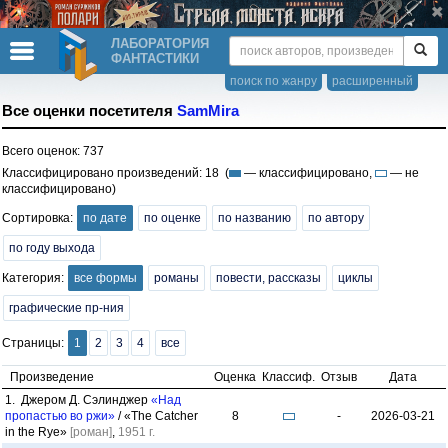
ЛАБОРАТОРИЯ
ФАНТАСТИКИ
поиск по жанру
расширенный
Все оценки посетителя
SamMira
Всего оценок: 737
Классифицировано произведений: 18 (
— классифицировано,
— не
классифицировано)
Сортировка:
по дате
по оценке
по названию
по автору
по году выхода
Категория:
все формы
романы
повести, рассказы
циклы
графические пр-ния
Страницы:
1
2
3
4
все
Произведение
Оценка
Классиф.
Отзыв
Дата
1. Джером Д. Сэлинджер
«Над
пропастью во ржи»
/ «The Catcher
8
-
2026-03-21
in the Rye»
[роман]
,
1951 г.