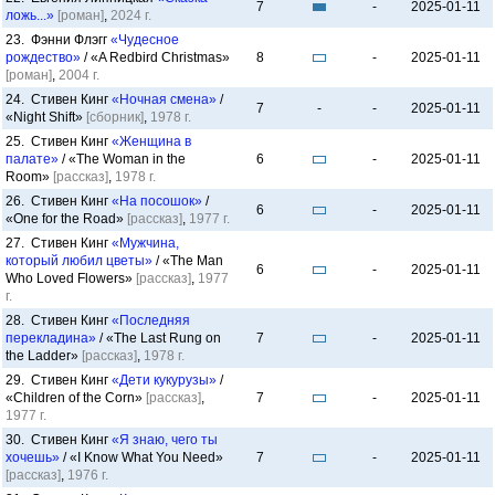
7
-
2025-01-11
ложь...»
[роман]
,
2024 г.
23. Фэнни Флэгг
«Чудесное
рождество»
/ «A Redbird Christmas»
8
-
2025-01-11
[роман]
,
2004 г.
24. Стивен Кинг
«Ночная смена»
/
7
-
-
2025-01-11
«Night Shift»
[сборник]
,
1978 г.
25. Стивен Кинг
«Женщина в
палате»
/ «The Woman in the
6
-
2025-01-11
Room»
[рассказ]
,
1978 г.
26. Стивен Кинг
«На посошок»
/
6
-
2025-01-11
«One for the Road»
[рассказ]
,
1977 г.
27. Стивен Кинг
«Мужчина,
который любил цветы»
/ «The Man
6
-
2025-01-11
Who Loved Flowers»
[рассказ]
,
1977
г.
28. Стивен Кинг
«Последняя
перекладина»
/ «The Last Rung on
7
-
2025-01-11
the Ladder»
[рассказ]
,
1978 г.
29. Стивен Кинг
«Дети кукурузы»
/
«Children of the Corn»
[рассказ]
,
7
-
2025-01-11
1977 г.
30. Стивен Кинг
«Я знаю, чего ты
хочешь»
/ «I Know What You Need»
7
-
2025-01-11
[рассказ]
,
1976 г.