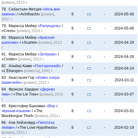
[роман]
,
2015 г.
78. Себастьян Фитцек
«Ночь вне
закона»
/ «AchtNacht»
[роман]
,
8
-
2024-05-08
2017 г.
79. Марисса Мейер
«Рапунцель»
/
8
-
2024-05-06
«Cress»
[роман]
,
2014 г.
80. Марисса Мейер
«Красная
шапочка»
/ «Scarlet»
[роман]
,
2013
8
-
2024-04-29
г.
81. Марисса Мейер
«Золушка»
/
8
-
2024-04-28
«Cinder»
[роман]
,
2012 г.
82. Альбер Камю
«Посторонний»
/
7
-
2024-04-24
«L'Étranger»
[повесть]
,
1942 г.
83. Анастасия Гор
«Ковен озера
8
-
2024-03-11
Шамплейн»
[роман]
,
2021 г.
84. Фрэнсис Хардинг
«Дерево
лжи»
/ «The Lie Tree»
[роман]
,
2015
9
-
2024-03-07
г.
85. Кристофер Бьюлман
«Вор с
чёрным языком»
/ «The
8
-
2024-03-01
Blacktongue Thief»
[роман]
,
2021 г.
86. Али Хейзелвуд
«Гипотеза
любви»
/ «The Love Hypothesis»
8
-
2024-02-19
[роман]
,
2021 г.