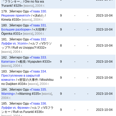
「フランキー」/ Ore no Na wa
'Furankī' #329»
[манга]
,
2004 г.
179. Эйитиро Ода
«Глава 330.
Решение принято!»
/ «決めた /
9
-
-
2023-10-04
Kimeta #330»
[манга]
,
2004 г.
180. Эйитиро Ода
«Глава 331.
Большие разборки»
/ «大喧嘩 /
9
-
-
2023-10-04
Ōgenka #331»
[манга]
,
2004 г.
181. Эйитиро Ода
«Глава 332.
Луффи vs. Усопп»
/ «ルフィVSウソ
8
-
-
2023-10-04
ップ?! / Rufi vs Usoppu?! #332»
[манга]
,
2004 г.
182. Эйитиро Ода
«Глава 333.
Капитан»
/ «船長 / Kyaputen #333»
9
-
-
2023-10-04
[манга]
,
2004 г.
183. Эйитиро Ода
«Глава 334.
Преступление в закрытой
9
-
-
2023-10-04
комнате»
/ «密室の大事件 / Misshitsu
no Daijiken #334»
[манга]
,
2004 г.
184. Эйитиро Ода
«Глава 335.
Warning»
/ «Warning #335»
[манга]
,
9
-
-
2023-10-04
2004 г.
185. Эйитиро Ода
«Глава 336.
Луффи vs. Фрэнки»
/ «ルフィVSフラ
9
-
-
2023-10-04
ンキー / Rufi vs Furankī #336»