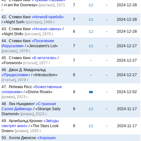
41. Стивен Кинг
«Чужими глазами»
/ «I am the Doorway»
[рассказ]
,
1971
7
-
2024-12-28
г.
42. Стивен Кинг
«Ночной прибой»
7
-
2024-12-28
/ «Night Surf»
[рассказ]
,
1969 г.
43. Стивен Кинг
«Ночная смена»
/
6
-
2024-12-28
«Night Shift»
[рассказ]
,
1970 г.
44. Стивен Кинг
«Поселение
Иерусалим»
/ «Jerusalem's Lot»
7
-
2024-12-27
[рассказ]
,
1978 г.
45. Стивен Кинг
«К читателю»
/
7
-
-
2024-12-27
«Foreword»
[статья]
,
1977 г.
46. Джон Д. Макдональд
«Предисловие»
/ «Introduction»
8
-
-
2024-12-27
[статья]
,
1978 г.
47. Ребекка Росс
«Божественные
соперники»
/ «Divine Rivals»
8
-
2024-12-02
[роман]
,
2023 г.
48. Лиз Ньюджент
«Странная
Салли Даймонд»
/ «Strange Sally
9
-
2024-11-17
Diamond»
[роман]
,
2023 г.
49. Арчибальд Кронин
«Звёзды
смотрят вниз»
/ «The Stars Look
8
-
2024-11-17
Down»
[роман]
,
1935 г.
50. Холли Джексон
«Хороших