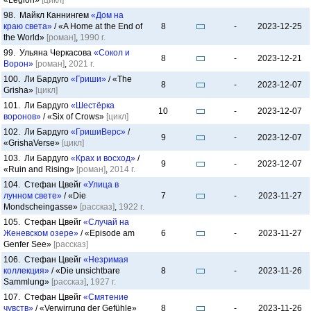
«Legion»
[цикл]
98. Майкл Каннингем
«Дом на
краю света»
/ «A Home at the End of
8
-
2023-12-25
the World»
[роман]
,
1990 г.
99. Ульяна Черкасова
«Сокол и
8
-
2023-12-21
Ворон»
[роман]
,
2021 г.
100. Ли Бардуго
«Гриши»
/ «The
8
-
2023-12-07
Grisha»
[цикл]
101. Ли Бардуго
«Шестёрка
10
-
2023-12-07
воронов»
/ «Six of Crows»
[цикл]
102. Ли Бардуго
«ГришиВерс»
/
9
-
2023-12-07
«GrishaVerse»
[цикл]
103. Ли Бардуго
«Крах и восход»
/
9
-
2023-12-07
«Ruin and Rising»
[роман]
,
2014 г.
104. Стефан Цвейг
«Улица в
лунном свете»
/ «Die
7
-
2023-11-27
Mondscheingasse»
[рассказ]
,
1922 г.
105. Стефан Цвейг
«Случай на
Женевском озере»
/ «Episode am
6
-
2023-11-27
Genfer See»
[рассказ]
106. Стефан Цвейг
«Незримая
коллекция»
/ «Die unsichtbare
8
-
2023-11-26
Sammlung»
[рассказ]
,
1927 г.
107. Стефан Цвейг
«Смятение
чувств»
/ «Verwirrung der Gefühle»
8
-
2023-11-26