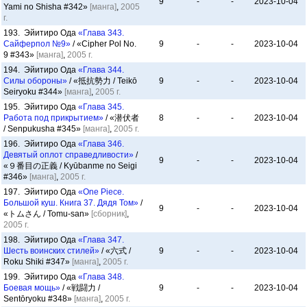
9
-
-
2023-10-04
Yami no Shisha #342»
[манга]
,
2005
г.
193. Эйитиро Ода
«Глава 343.
Сайферпол №9»
/ «Cipher Pol No.
9
-
-
2023-10-04
9 #343»
[манга]
,
2005 г.
194. Эйитиро Ода
«Глава 344.
Силы обороны»
/ «抵抗勢力 / Teikō
9
-
-
2023-10-04
Seiryoku #344»
[манга]
,
2005 г.
195. Эйитиро Ода
«Глава 345.
Работа под прикрытием»
/ «潜伏者
8
-
-
2023-10-04
/ Senpukusha #345»
[манга]
,
2005 г.
196. Эйитиро Ода
«Глава 346.
Девятый оплот справедливости»
/
9
-
-
2023-10-04
«９番目の正義 / Kyūbanme no Seigi
#346»
[манга]
,
2005 г.
197. Эйитиро Ода
«One Piece.
Большой куш. Книга 37. Дядя Том»
/
9
-
-
2023-10-04
«トムさん / Tomu-san»
[сборник]
,
2005 г.
198. Эйитиро Ода
«Глава 347.
Шесть воинских стилей»
/ «六式 /
9
-
-
2023-10-04
Roku Shiki #347»
[манга]
,
2005 г.
199. Эйитиро Ода
«Глава 348.
Боевая мощь»
/ «戦闘力 /
9
-
-
2023-10-04
Sentōryoku #348»
[манга]
,
2005 г.