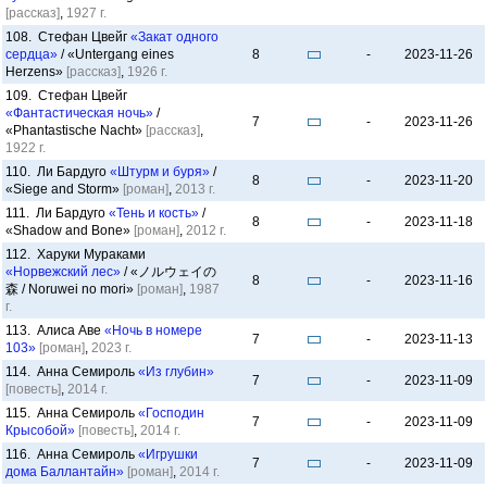
[рассказ]
,
1927 г.
108. Стефан Цвейг
«Закат одного
сердца»
/ «Untergang eines
8
-
2023-11-26
Herzens»
[рассказ]
,
1926 г.
109. Стефан Цвейг
«Фантастическая ночь»
/
7
-
2023-11-26
«Phantastische Nacht»
[рассказ]
,
1922 г.
110. Ли Бардуго
«Штурм и буря»
/
8
-
2023-11-20
«Siege and Storm»
[роман]
,
2013 г.
111. Ли Бардуго
«Тень и кость»
/
8
-
2023-11-18
«Shadow and Bone»
[роман]
,
2012 г.
112. Харуки Мураками
«Норвежский лес»
/ «ノルウェイの
8
-
2023-11-16
森 / Noruwei no mori»
[роман]
,
1987
г.
113. Алиса Аве
«Ночь в номере
7
-
2023-11-13
103»
[роман]
,
2023 г.
114. Анна Семироль
«Из глубин»
7
-
2023-11-09
[повесть]
,
2014 г.
115. Анна Семироль
«Господин
7
-
2023-11-09
Крысобой»
[повесть]
,
2014 г.
116. Анна Семироль
«Игрушки
7
-
2023-11-09
дома Баллантайн»
[роман]
,
2014 г.