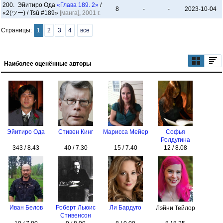
200. Эйитиро Ода
«Глава 189. 2»
/
8
-
-
2023-10-04
«2(ツー) / Tsū #189»
[манга]
,
2001 г.
Страницы:
1
2
3
4
все
Наиболее оценённые авторы
Эйитиро Ода
Стивен Кинг
Марисса Мейер
Софья
Ролдугина
343 / 8.43
40 / 7.30
15 / 7.40
12 / 8.08
Иван Белов
Роберт Льюис
Ли Бардуго
Лэйни Тейлор
Стивенсон