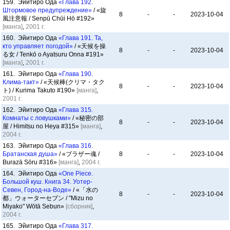
159. Эйитиро Ода
«Глава 192.
Штормовое предупреждение»
/ «旋
8
-
-
2023-10-04
風注意報 / Senpū Chūi Hō #192»
[манга]
,
2001 г.
160. Эйитиро Ода
«Глава 191. Та,
кто управляет погодой»
/ «天候を操
8
-
-
2023-10-04
る女 / Tenkō o Ayatsuru Onna #191»
[манга]
,
2001 г.
161. Эйитиро Ода
«Глава 190.
Клима-такт»
/ «天候棒(クリマ・タク
8
-
-
2023-10-04
ト) / Kurima Takuto #190»
[манга]
,
2001 г.
162. Эйитиро Ода
«Глава 315.
Комнаты с ловушками»
/ «秘密の部
8
-
-
2023-10-04
屋 / Himitsu no Heya #315»
[манга]
,
2004 г.
163. Эйитиро Ода
«Глава 316.
Братанская душа»
/ «ブラザー魂 /
8
-
-
2023-10-04
Burazā Sōru #316»
[манга]
,
2004 г.
164. Эйитиро Ода
«One Piece.
Большой куш. Книга 34. Уотер-
Севен, Город-на-Воде»
/ «「水の
8
-
-
2023-10-04
都」ウォーターセブン / "Mizu no
Miyako" Wōtā Sebun»
[сборник]
,
2004 г.
165. Эйитиро Ода
«Глава 317.