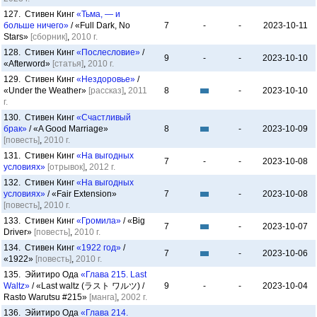
127. Стивен Кинг
«Тьма, — и
больше ничего»
/ «Full Dark, No
7
-
-
2023-10-11
Stars»
[сборник]
,
2010 г.
128. Стивен Кинг
«Послесловие»
/
9
-
-
2023-10-10
«Afterword»
[статья]
,
2010 г.
129. Стивен Кинг
«Нездоровье»
/
«Under the Weather»
[рассказ]
,
2011
8
-
2023-10-10
г.
130. Стивен Кинг
«Счастливый
брак»
/ «A Good Marriage»
8
-
2023-10-09
[повесть]
,
2010 г.
131. Стивен Кинг
«На выгодных
7
-
-
2023-10-08
условиях»
[отрывок]
,
2012 г.
132. Стивен Кинг
«На выгодных
условиях»
/ «Fair Extension»
7
-
2023-10-08
[повесть]
,
2010 г.
133. Стивен Кинг
«Громила»
/ «Big
7
-
2023-10-07
Driver»
[повесть]
,
2010 г.
134. Стивен Кинг
«1922 год»
/
7
-
2023-10-06
«1922»
[повесть]
,
2010 г.
135. Эйитиро Ода
«Глава 215. Last
Waltz»
/ «Last waltz (ラスト ワルツ) /
9
-
-
2023-10-04
Rasto Warutsu #215»
[манга]
,
2002 г.
136. Эйитиро Ода
«Глава 214.