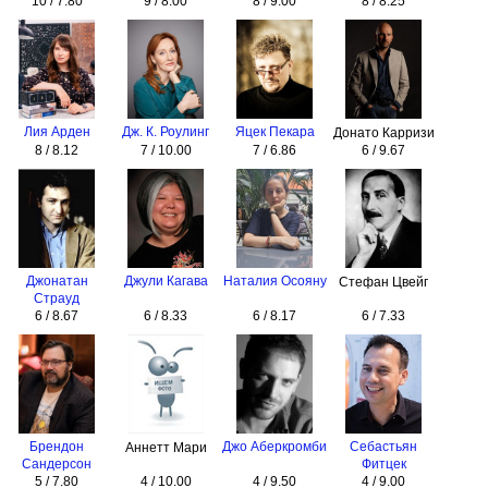
10 / 7.80
9 / 8.00
8 / 9.00
8 / 8.25
Лия Арден
Дж. К. Роулинг
Яцек Пекара
Донато Карризи
8 / 8.12
7 / 10.00
7 / 6.86
6 / 9.67
Джонатан
Джули Кагава
Наталия Осояну
Стефан Цвейг
Страуд
6 / 8.67
6 / 8.33
6 / 8.17
6 / 7.33
Брендон
Джо Аберкромби
Себастьян
Аннетт Мари
Сандерсон
Фитцек
5 / 7.80
4 / 10.00
4 / 9.50
4 / 9.00