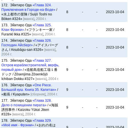
172. Эйитиро Ода
«Глава 324.
Приключения в Городе-на-Воде»
/
8
-
-
2023-10-04
«水上都市の冒険 / Suijō Toshi no
Bōken #324»
[манга]
,
2004 г.
173. Эйитиро Ода
«Глава 325.
Клан Фрэнки»
/ «フランキー一家 /
8
-
-
2023-10-04
Furankī Ikka #325»
[манга]
,
2004 г.
174. Эйитиро Ода
«Глава 326.
Господин Айсберг»
/ «アイスバーグ
8
-
-
2023-10-04
さん / Aisubāgu-san #326»
[манга]
,
2004 г.
175. Эйитиро Ода
«Глава 327.
Остров кораблестроителей, верфь,
первый док»
/ «造船島造船工場１番
9
-
-
2023-10-04
ドック / Zōsenjima Zōsenkōjō
Ichiban Dokku #327»
[манга]
,
2004 г.
176. Эйитиро Ода
«One Piece.
Большой куш. Книга 35. Капитан»
/
9
-
-
2023-10-04
«船長 / Kyaputen»
[сборник]
,
2004 г.
177. Эйитиро Ода
«Глава 328.
Дело о похищении пирата»
/ «海賊
9
-
-
2023-10-04
誘拐事件 / Kaizoku Yūkai Jiken
#328»
[манга]
,
2004 г.
178. Эйитиро Ода
«Глава 329.
«Моё имя - Фрэнки»
/ «おれの名は
9
-
-
2023-10-04