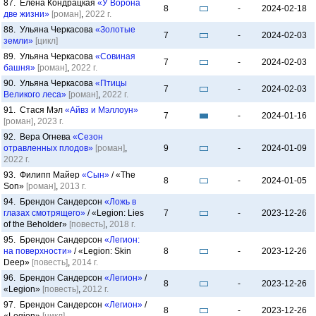
87. Елена Кондрацкая
«У Ворона
8
-
2024-02-18
две жизни»
[роман]
,
2022 г.
88. Ульяна Черкасова
«Золотые
7
-
2024-02-03
земли»
[цикл]
89. Ульяна Черкасова
«Совиная
7
-
2024-02-03
башня»
[роман]
,
2022 г.
90. Ульяна Черкасова
«Птицы
7
-
2024-02-03
Великого леса»
[роман]
,
2022 г.
91. Стася Мэл
«Айвз и Мэллоун»
7
-
2024-01-16
[роман]
,
2023 г.
92. Вера Огнева
«Сезон
отравленных плодов»
[роман]
,
9
-
2024-01-09
2022 г.
93. Филипп Майер
«Сын»
/ «The
8
-
2024-01-05
Son»
[роман]
,
2013 г.
94. Брендон Сандерсон
«Ложь в
глазах смотрящего»
/ «Legion: Lies
7
-
2023-12-26
of the Beholder»
[повесть]
,
2018 г.
95. Брендон Сандерсон
«Легион:
на поверхности»
/ «Legion: Skin
8
-
2023-12-26
Deep»
[повесть]
,
2014 г.
96. Брендон Сандерсон
«Легион»
/
8
-
2023-12-26
«Legion»
[повесть]
,
2012 г.
97. Брендон Сандерсон
«Легион»
/
8
-
2023-12-26