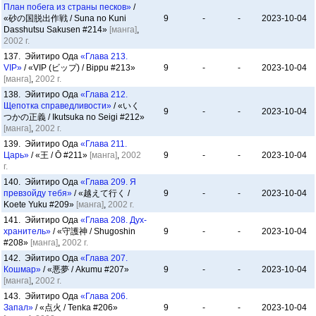
План побега из страны песков»
/
«砂の国脱出作戦 / Suna no Kuni
9
-
-
2023-10-04
Dasshutsu Sakusen #214»
[манга]
,
2002 г.
137. Эйитиро Ода
«Глава 213.
VIP»
/ «VIP (ビップ) / Bippu #213»
9
-
-
2023-10-04
[манга]
,
2002 г.
138. Эйитиро Ода
«Глава 212.
Щепотка справедливости»
/ «いく
9
-
-
2023-10-04
つかの正義 / Ikutsuka no Seigi #212»
[манга]
,
2002 г.
139. Эйитиро Ода
«Глава 211.
Царь»
/ «王 / Ō #211»
[манга]
,
2002
9
-
-
2023-10-04
г.
140. Эйитиро Ода
«Глава 209. Я
превзойду тебя»
/ «越えて行く /
9
-
-
2023-10-04
Koete Yuku #209»
[манга]
,
2002 г.
141. Эйитиро Ода
«Глава 208. Дух-
хранитель»
/ «守護神 / Shugoshin
9
-
-
2023-10-04
#208»
[манга]
,
2002 г.
142. Эйитиро Ода
«Глава 207.
Кошмар»
/ «悪夢 / Akumu #207»
9
-
-
2023-10-04
[манга]
,
2002 г.
143. Эйитиро Ода
«Глава 206.
Запал»
/ «点火 / Tenka #206»
9
-
-
2023-10-04