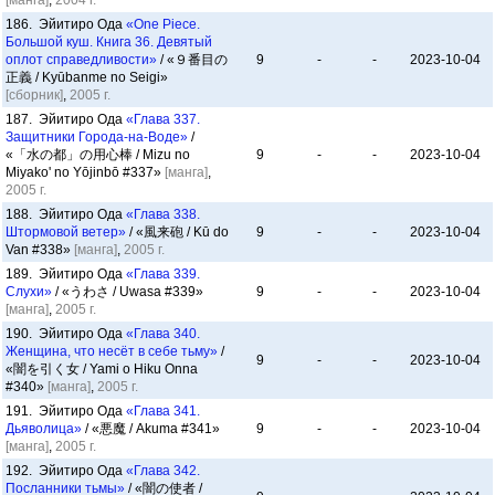
[манга]
,
2004 г.
186. Эйитиро Ода
«One Piece.
Большой куш. Книга 36. Девятый
оплот справедливости»
/ «９番目の
9
-
-
2023-10-04
正義 / Kyūbanme no Seigi»
[сборник]
,
2005 г.
187. Эйитиро Ода
«Глава 337.
Защитники Города-на-Воде»
/
«「水の都」の用心棒 / Mizu no
9
-
-
2023-10-04
Miyako' no Yōjinbō #337»
[манга]
,
2005 г.
188. Эйитиро Ода
«Глава 338.
Штормовой ветер»
/ «風来砲 / Kū do
9
-
-
2023-10-04
Van #338»
[манга]
,
2005 г.
189. Эйитиро Ода
«Глава 339.
Слухи»
/ «うわさ / Uwasa #339»
9
-
-
2023-10-04
[манга]
,
2005 г.
190. Эйитиро Ода
«Глава 340.
Женщина, что несёт в себе тьму»
/
9
-
-
2023-10-04
«闇を引く女 / Yami o Hiku Onna
#340»
[манга]
,
2005 г.
191. Эйитиро Ода
«Глава 341.
Дьяволица»
/ «悪魔 / Akuma #341»
9
-
-
2023-10-04
[манга]
,
2005 г.
192. Эйитиро Ода
«Глава 342.
Посланники тьмы»
/ «闇の使者 /