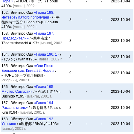
Hope!»
/ «HOPE (ホープ)!! / Hōpu!!
9
-
-
2023-10-04
#199»
[манга]
,
2002 г.
152. Эйитиро Ода
«Глава 198.
Четверть пятого пополудни»
/ «午
8
-
-
2023-10-04
後四時十五分 / Gogo Yo-ji Jūgo-fun
#198»
[манга]
,
2002 г.
153. Эйитиро Ода
«Глава 197.
Предводители»
/ «統率者達 /
8
-
-
2023-10-04
Tōsotsushatachi #197»
[манга]
,
2002
г.
154. Эйитиро Ода
«Глава 196. 1»
/
8
-
-
2023-10-04
«1(ワン) / Wan #196»
[манга]
,
2002 г.
155. Эйитиро Ода
«One Piece.
Большой куш. Книга 22. Hope!»
/
9
-
-
2023-10-04
«HOPE (ホープ)!! / Hōpu!!»
[сборник]
,
2002 г.
156. Эйитиро Ода
«Глава 195.
Мистер Самурай»
/ «Mr.武士道 / Mr.
8
-
-
2023-10-04
Bushidō #195»
[манга]
,
2001 г.
157. Эйитиро Ода
«Глава 194.
Рассечь сталь»
/ «鉄を斬る / Tetsu o
8
-
-
2023-10-04
Kiru #194»
[манга]
,
2001 г.
158. Эйитиро Ода
«Глава 193.
Утопия»
/ «理想郷 / Risōkyō #193»
8
-
-
2023-10-04
[манга]
,
2001 г.