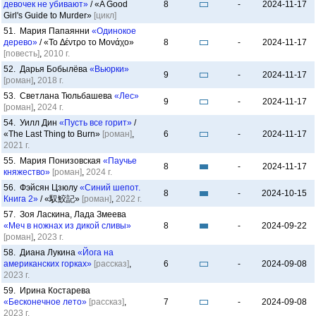
девочек не убивают»
/ «A Good
8
-
2024-11-17
Girl's Guide to Murder»
[цикл]
51. Мария Папаянни
«Одинокое
дерево»
/ «Το ∆έντρο το Μονάχο»
8
-
2024-11-17
[повесть]
,
2010 г.
52. Дарья Бобылёва
«Вьюрки»
9
-
2024-11-17
[роман]
,
2018 г.
53. Светлана Тюльбашева
«Лес»
9
-
2024-11-17
[роман]
,
2024 г.
54. Уилл Дин
«Пусть все горит»
/
«The Last Thing to Burn»
[роман]
,
6
-
2024-11-17
2021 г.
55. Мария Понизовская
«Паучье
8
-
2024-11-17
княжество»
[роман]
,
2024 г.
56. Фэйсян Цзюлу
«Синий шепот.
8
-
2024-10-15
Книга 2»
/ «馭鮫記»
[роман]
,
2022 г.
57. Зоя Ласкина, Лада Змеева
«Меч в ножнах из дикой сливы»
8
-
2024-09-22
[роман]
,
2023 г.
58. Диана Лукина
«Йога на
американских горках»
[рассказ]
,
6
-
2024-09-08
2023 г.
59. Ирина Костарева
«Бесконечное лето»
[рассказ]
,
7
-
2024-09-08
2023 г.