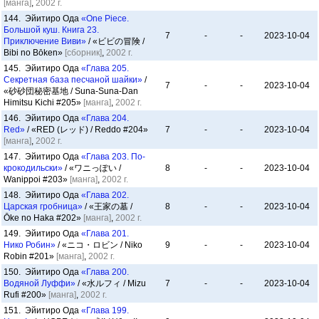
[манга]
,
2002 г.
144. Эйитиро Ода
«One Piece.
Большой куш. Книга 23.
7
-
-
2023-10-04
Приключение Виви»
/ «ビビの冒険 /
Bibi no Bōken»
[сборник]
,
2002 г.
145. Эйитиро Ода
«Глава 205.
Секретная база песчаной шайки»
/
7
-
-
2023-10-04
«砂砂団秘密基地 / Suna-Suna-Dan
Himitsu Kichi #205»
[манга]
,
2002 г.
146. Эйитиро Ода
«Глава 204.
Red»
/ «RED (レッド) / Reddo #204»
7
-
-
2023-10-04
[манга]
,
2002 г.
147. Эйитиро Ода
«Глава 203. По-
крокодильски»
/ «ワニっぽい /
8
-
-
2023-10-04
Wanippoi #203»
[манга]
,
2002 г.
148. Эйитиро Ода
«Глава 202.
Царская гробница»
/ «王家の墓 /
8
-
-
2023-10-04
Ōke no Haka #202»
[манга]
,
2002 г.
149. Эйитиро Ода
«Глава 201.
Нико Робин»
/ «ニコ・ロビン / Niko
9
-
-
2023-10-04
Robin #201»
[манга]
,
2002 г.
150. Эйитиро Ода
«Глава 200.
Водяной Луффи»
/ «水ルフィ / Mizu
7
-
-
2023-10-04
Rufi #200»
[манга]
,
2002 г.
151. Эйитиро Ода
«Глава 199.