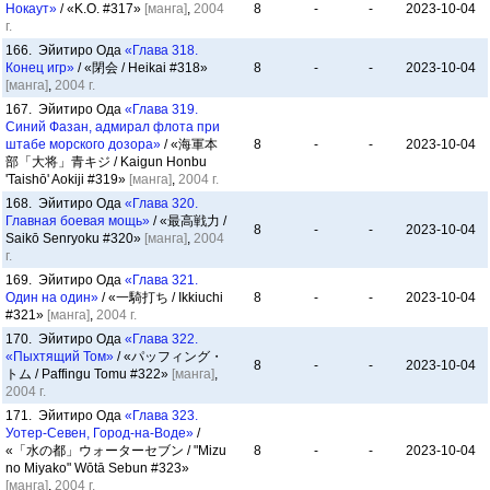
Нокаут»
/ «K.O. #317»
[манга]
,
2004
8
-
-
2023-10-04
г.
166. Эйитиро Ода
«Глава 318.
Конец игр»
/ «閉会 / Heikai #318»
8
-
-
2023-10-04
[манга]
,
2004 г.
167. Эйитиро Ода
«Глава 319.
Синий Фазан, адмирал флота при
штабе морского дозора»
/ «海軍本
8
-
-
2023-10-04
部「大将」青キジ / Kaigun Honbu
'Taishō' Aokiji #319»
[манга]
,
2004 г.
168. Эйитиро Ода
«Глава 320.
Главная боевая мощь»
/ «最高戦力 /
8
-
-
2023-10-04
Saikō Senryoku #320»
[манга]
,
2004
г.
169. Эйитиро Ода
«Глава 321.
Один на один»
/ «一騎打ち / Ikkiuchi
8
-
-
2023-10-04
#321»
[манга]
,
2004 г.
170. Эйитиро Ода
«Глава 322.
«Пыхтящий Том»
/ «パッフィング・
8
-
-
2023-10-04
トム / Paffingu Tomu #322»
[манга]
,
2004 г.
171. Эйитиро Ода
«Глава 323.
Уотер-Севен, Город-на-Воде»
/
«「水の都」ウォーターセブン / "Mizu
8
-
-
2023-10-04
no Miyako" Wōtā Sebun #323»
[манга]
,
2004 г.