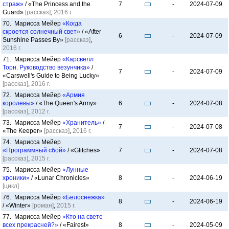
страж»
/ «The Princess and the
7
-
2024-07-09
Guard»
[рассказ]
,
2016 г.
70. Марисса Мейер
«Когда
скроется солнечный свет»
/ «After
6
-
2024-07-09
Sunshine Passes By»
[рассказ]
,
2016 г.
71. Марисса Мейер
«Карсвелл
Торн. Руководство везунчика»
/
7
-
2024-07-09
«Carswell's Guide to Being Lucky»
[рассказ]
,
2016 г.
72. Марисса Мейер
«Армия
королевы»
/ «The Queen's Army»
6
-
2024-07-08
[рассказ]
,
2012 г.
73. Марисса Мейер
«Хранитель»
/
7
-
2024-07-08
«The Keeper»
[рассказ]
,
2016 г.
74. Марисса Мейер
«Программный сбой»
/ «Glitches»
7
-
2024-07-08
[рассказ]
,
2015 г.
75. Марисса Мейер
«Лунные
хроники»
/ «Lunar Chronicles»
8
-
2024-06-19
[цикл]
76. Марисса Мейер
«Белоснежка»
8
-
2024-06-19
/ «Winter»
[роман]
,
2015 г.
77. Марисса Мейер
«Кто на свете
всех прекрасней?»
/ «Fairest»
8
-
2024-05-09