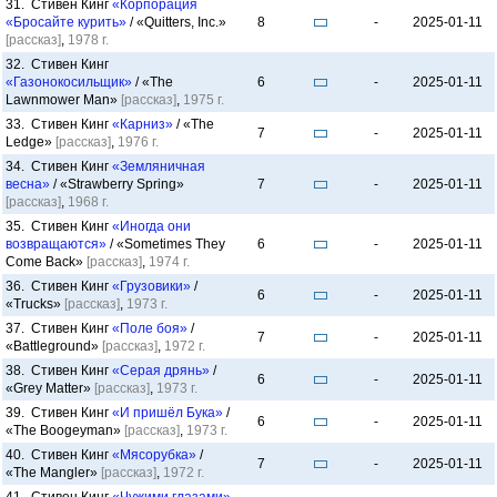
31. Стивен Кинг
«Корпорация
«Бросайте курить»
/ «Quitters, Inc.»
8
-
2025-01-11
[рассказ]
,
1978 г.
32. Стивен Кинг
«Газонокосильщик»
/ «The
6
-
2025-01-11
Lawnmower Man»
[рассказ]
,
1975 г.
33. Стивен Кинг
«Карниз»
/ «The
7
-
2025-01-11
Ledge»
[рассказ]
,
1976 г.
34. Стивен Кинг
«Земляничная
весна»
/ «Strawberry Spring»
7
-
2025-01-11
[рассказ]
,
1968 г.
35. Стивен Кинг
«Иногда они
возвращаются»
/ «Sometimes They
6
-
2025-01-11
Come Back»
[рассказ]
,
1974 г.
36. Стивен Кинг
«Грузовики»
/
6
-
2025-01-11
«Trucks»
[рассказ]
,
1973 г.
37. Стивен Кинг
«Поле боя»
/
7
-
2025-01-11
«Battleground»
[рассказ]
,
1972 г.
38. Стивен Кинг
«Серая дрянь»
/
6
-
2025-01-11
«Grey Matter»
[рассказ]
,
1973 г.
39. Стивен Кинг
«И пришёл Бука»
/
6
-
2025-01-11
«The Boogeyman»
[рассказ]
,
1973 г.
40. Стивен Кинг
«Мясорубка»
/
7
-
2025-01-11
«The Mangler»
[рассказ]
,
1972 г.