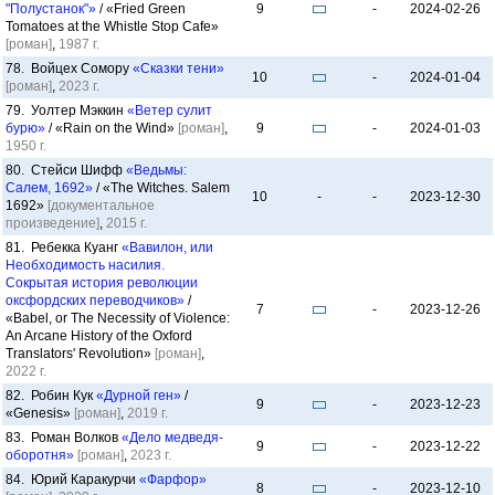
"Полустанок"»
/ «Fried Green
9
-
2024-02-26
Tomatoes at the Whistle Stop Cafe»
[роман]
,
1987 г.
78. Войцех Сомору
«Сказки тени»
10
-
2024-01-04
[роман]
,
2023 г.
79. Уолтер Мэккин
«Ветер сулит
бурю»
/ «Rain on the Wind»
[роман]
,
9
-
2024-01-03
1950 г.
80. Стейси Шифф
«Ведьмы:
Салем, 1692»
/ «The Witches. Salem
10
-
-
2023-12-30
1692»
[документальное
произведение]
,
2015 г.
81. Ребекка Куанг
«Вавилон, или
Необходимость насилия.
Сокрытая история революции
оксфордских переводчиков»
/
7
-
2023-12-26
«Babel, or The Necessity of Violence:
An Arcane History of the Oxford
Translators' Revolution»
[роман]
,
2022 г.
82. Робин Кук
«Дурной ген»
/
9
-
2023-12-23
«Genesis»
[роман]
,
2019 г.
83. Роман Волков
«Дело медведя-
9
-
2023-12-22
оборотня»
[роман]
,
2023 г.
84. Юрий Каракурчи
«Фарфор»
8
-
2023-12-10