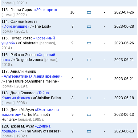
[роман]
,
2021 г.
113. Генри Сирил
«80 сигарет»
10
-
2023-07-26
[роман]
,
2022 г.
114. Саймон Бекетт
«Исчезнувшие»
/ «The Lost»
8
-
2023-06-28
[роман]
,
2021 г.
115. Питер Уоттс
«Косвенный
ущерб»
/ «Collateral»
[рассказ]
,
9
-
2023-06-26
2014 г.
116. Роб ван Эссен
«Хороший
сын»
/ «De goede zoon»
[роман]
,
8
-
2023-06-21
2018 г.
117. Аннали Ньюиц
«Альтернативная линия времени»
9
-
2023-06-21
/ «The Future of Another Timeline»
[роман]
,
2019 г.
118. Джон Бэнвилл
«Тайна
Кристин Фоллс»
/ «Christine Falls»
8
-
2023-06-18
[роман]
,
2006 г.
119. Джин М. Ауэл
«Охотники на
мамонтов»
/ «The Mammoth
9
-
2023-06-13
Hunters»
[роман]
,
1985 г.
120. Джин М. Ауэл
«Долина
лошадей»
/ «The Valley of Horses»
9
-
2023-06-13
[роман]
,
1982 г.