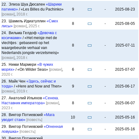
22. Элиза Шуа Дюсапен
«Шарики
патинко»
/ «Les Billes du Pachinko»
9
-
2025-08-23
[роман]
,
2018 г.
23. Шамиль Идиатуллин
«Смех
8
-
2025-08-05
лисы»
[роман]
,
2025 г.
24. Вильма Гелдоф
«Девочка с
косичками»
/ «Het meisje met de
vlechtjes : gebaseerd op het
8
-
2025-07-11
waargebeurde verhaal van
Nederlands jongste verzetsmeisj»
[роман]
,
2018 г.
25. Никки Мармери
«В чужих
морях»
/ «On Wilder Seas»
[роман]
,
6
-
2025-07-07
2020 г.
26. Майк Чен
«Здесь, сейчас и
тогда»
/ «Here and Now and Then»
9
-
2025-06-17
[роман]
,
2019 г.
27. Анатолий Ильяхов
«Сенека.
Наставник императора»
[роман]
,
8
-
2025-06-07
2023 г.
28. Виктор Потиевский
«Мага
10
-
2025-05-16
уводит стаю»
[повесть]
29. Виктор Потиевский
«Огненная
8
-
2025-05-16
ловушка»
[повесть]
30. Виктор Потиевский