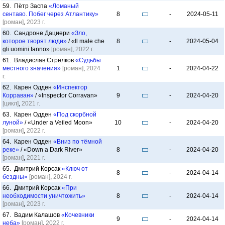
59. Пётр Заспа
«Ломаный
сентаво. Побег через Атлантику»
8
-
2024-05-11
[роман]
,
2023 г.
60. Сандроне Дациери
«Зло,
которое творят люди»
/ «Il male che
8
-
2024-05-04
gli uomini fanno»
[роман]
,
2022 г.
61. Владислав Стрелков
«Судьбы
местного значения»
[роман]
,
2024
1
-
2024-04-22
г.
62. Карен Одден
«Инспектор
Корраван»
/ «Inspector Corravan»
9
-
2024-04-20
[цикл]
,
2021 г.
63. Карен Одден
«Под скорбной
луной»
/ «Under a Veiled Moon»
10
-
2024-04-20
[роман]
,
2022 г.
64. Карен Одден
«Вниз по тёмной
реке»
/ «Down a Dark River»
8
-
2024-04-20
[роман]
,
2021 г.
65. Дмитрий Корсак
«Ключ от
8
-
2024-04-14
бездны»
[роман]
,
2024 г.
66. Дмитрий Корсак
«При
необходимости уничтожить»
8
-
2024-04-14
[роман]
,
2023 г.
67. Вадим Калашов
«Кочевники
9
-
2024-04-14
неба»
[роман]
,
2022 г.