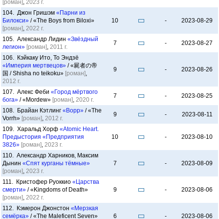
[роман]
,
2023 г.
104. Джон Гришэм
«Парни из
Билокси»
/ «The Boys from Biloxi»
10
-
2023-08-29
[роман]
,
2022 г.
105. Александр Лидин
«Звёздный
7
-
2023-08-27
легион»
[роман]
,
2011 г.
106. Кэйкаку Ито, То Эндзё
«Империя мертвецов»
/ «屍者の帝
9
-
2023-08-26
国 / Shisha no teikoku»
[роман]
,
2012 г.
107. Алекс Феби
«Город мёртвого
7
-
2023-08-25
бога»
/ «Mordew»
[роман]
,
2020 г.
108. Брайан Кэтлинг
«Ворр»
/ «The
9
-
2023-08-11
Vorrh»
[роман]
,
2012 г.
109. Харальд Хорф
«Atomic Heart.
Предыстория «Предприятия
10
-
2023-08-10
3826»
[роман]
,
2023 г.
110. Александр Харников, Максим
Дынин
«Спят курганы тёмные»
7
-
2023-08-09
[роман]
,
2023 г.
111. Кристофер Руоккио
«Царства
смерти»
/ «Kingdoms of Death»
9
-
2023-08-06
[роман]
,
2022 г.
112. Кэмерон Джонстон
«Мерзкая
семёрка»
/ «The Maleficent Seven»
6
-
2023-08-06