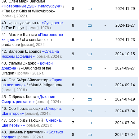
39. Элен Мари Вайсман
«Потерянные души Уиллоубрука»
/
8
-
2024-11-29
«The Lost Girls of Willowbrook»
[роман]
,
2022 г.
40. Фрэнк де Фелитта
«Сущность»
8
-
2024-11-27
/ «The Entity»
[роман]
,
1978 г.
41. Максим Шаттам
«Постоянство
хищника»
/ «La constance du
9
-
2024-11-23
prédateur»
[роман]
,
2022 г.
42. Валерий Шарапов
«След на
9
-
2024-10-15
мокром асфальте»
[роман]
,
2024 г.
43. Уильям Эндрюс
«Дочери
дракона»
/ «Daughters of the
8
-
2024-09-27
Dragon»
[роман]
,
2016 г.
44. Эва Бьёрг Айисдоттир
«Скрип
на лестнице»
/ «Marrið í stiganum»
8
-
2024-09-14
[роман]
,
2018 г.
45. Габриэль Коста
«Дыхание.
7
-
2024-07-19
Смерть ринханто»
[роман]
,
2024 г.
46. Оро Призывающий
«Скверна.
7
-
2024-07-04
Шаг второй»
[роман]
,
2024 г.
47. Оро Призывающий
«Скверна.
7
-
2024-07-04
Шаг первый»
[роман]
,
2023 г.
48. Шамиль Идиатуллин
«Бояться
8
-
2024-07-04
поздно»
[роман]
,
2024 г.