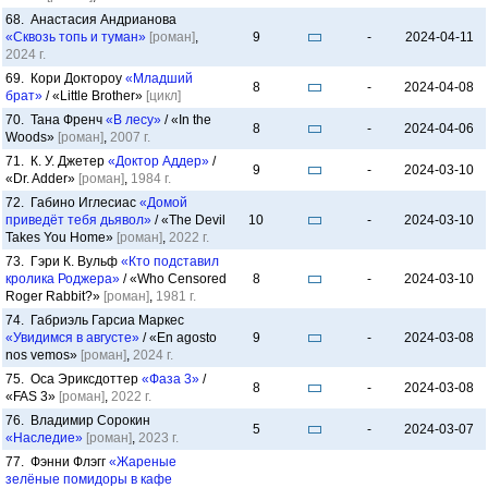
68. Анастасия Андрианова
«Сквозь топь и туман»
[роман]
,
9
-
2024-04-11
2024 г.
69. Кори Доктороу
«Младший
8
-
2024-04-08
брат»
/ «Little Brother»
[цикл]
70. Тана Френч
«В лесу»
/ «In the
8
-
2024-04-06
Woods»
[роман]
,
2007 г.
71. К. У. Джетер
«Доктор Аддер»
/
9
-
2024-03-10
«Dr. Adder»
[роман]
,
1984 г.
72. Габино Иглесиас
«Домой
приведёт тебя дьявол»
/ «The Devil
10
-
2024-03-10
Takes You Home»
[роман]
,
2022 г.
73. Гэри К. Вульф
«Кто подставил
кролика Роджера»
/ «Who Censored
8
-
2024-03-10
Roger Rabbit?»
[роман]
,
1981 г.
74. Габриэль Гарсиа Маркес
«Увидимся в августе»
/ «En agosto
9
-
2024-03-08
nos vemos»
[роман]
,
2024 г.
75. Оса Эриксдоттер
«Фаза 3»
/
8
-
2024-03-08
«FAS 3»
[роман]
,
2022 г.
76. Владимир Сорокин
5
-
2024-03-07
«Наследие»
[роман]
,
2023 г.
77. Фэнни Флэгг
«Жареные
зелёные помидоры в кафе