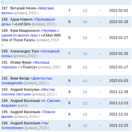
г.
187. Виталий Абоян
«Мёртвая
7
-
2022-02-02
жизнь»
[роман]
,
2021 г.
188. Адам Нэвилл
«Пропавшая
8
-
2022-01-28
дочь»
/ «Lost Girl»
[роман]
,
2015 г.
189. Куив Макдоннелл
«Человек с
одним из многих лиц»
/ «A Man With
9
-
2022-01-27
One of Those Faces»
[роман]
,
2016
г.
190. Александра Торн
«Холодный
7
-
2022-01-26
огонь»
[роман]
,
2021 г.
191. Исаму Фукуи
«Матрица
террора»
/ «Truancy»
[роман]
,
2007
10
-
2022-01-17
г.
192. Вики Филдс
«Дом пустых
8
-
2022-01-03
сновидений»
[роман]
,
2021 г.
193. Андрей Кокоулин
«Мастер
9
-
2021-12-29
осенних листьев»
[роман]
,
2021 г.
194. Андрей Васильев
«А. Смолин,
8
-
2021-12-23
ведьмак»
[цикл]
195. Андрей Васильев
«Тёмное
8
-
2021-12-23
время»
[роман]
,
2020 г.
196. Андрей Васильев
«Час
8
-
2021-12-23
полнолуния»
[роман]
,
2019 г.