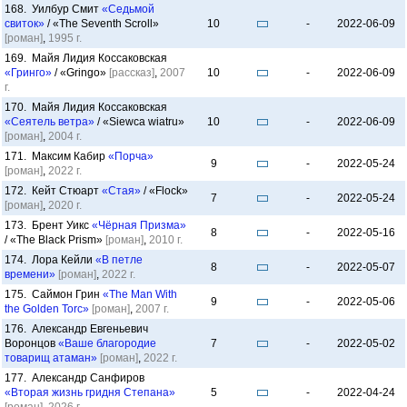
168. Уилбур Смит
«Седьмой
свиток»
/ «The Seventh Scroll»
10
-
2022-06-09
[роман]
,
1995 г.
169. Майя Лидия Коссаковская
«Гринго»
/ «Gringo»
[рассказ]
,
2007
10
-
2022-06-09
г.
170. Майя Лидия Коссаковская
«Сеятель ветра»
/ «Siewca wiatru»
10
-
2022-06-09
[роман]
,
2004 г.
171. Максим Кабир
«Порча»
9
-
2022-05-24
[роман]
,
2022 г.
172. Кейт Стюарт
«Стая»
/ «Flock»
7
-
2022-05-24
[роман]
,
2020 г.
173. Брент Уикс
«Чёрная Призма»
8
-
2022-05-16
/ «The Black Prism»
[роман]
,
2010 г.
174. Лора Кейли
«В петле
8
-
2022-05-07
времени»
[роман]
,
2022 г.
175. Саймон Грин
«The Man With
9
-
2022-05-06
the Golden Torc»
[роман]
,
2007 г.
176. Александр Евгеньевич
Воронцов
«Ваше благородие
7
-
2022-05-02
товарищ атаман»
[роман]
,
2022 г.
177. Александр Санфиров
«Вторая жизнь гридня Степана»
5
-
2022-04-24