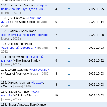
Vampires»
[роман]
,
2020 г.
130. Владислав Миронов
«Барон
по призванию. Путь дворянина»
4
-
2022-11-25
[роман]
,
2022 г.
131. Дэн Поблоки
«Каменное
дитя»
/ «The Stone Child»
[роман]
,
9
-
2022-11-14
2009 г.
132. Валерий Большаков
«Политрук. На Ржевском выступе»
7
-
2022-11-08
[роман]
,
2022 г.
133. Александр Яманов
«Бесноватый Цесаревич»
[роман]
,
5
-
2022-10-23
2022 г.
134. Крис Вудинг
«Пламенный
клинок»
/ «The Ember Blade»
9
-
2022-10-22
[роман]
,
2018 г.
135. Дэвид Эддингс
«Рука судьбы»
/ «Pawn of Prophecy»
[роман]
,
1982
8
-
2022-10-03
г.
136. Хилари Мантел
«Фладд»
/
8
-
2022-10-03
«Fludd»
[роман]
,
1989 г.
137. Барри Хатчисон
«Куча
костей»
/ «A Litter of Bones»
10
-
2022-10-02
[роман]
,
2019 г.
138. Бьёрн Андреас Булл-Хансен