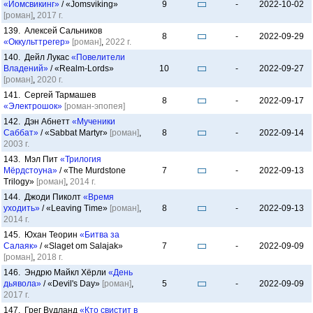
«Йомсвикинг»
/ «Jomsviking»
9
-
2022-10-02
[роман]
,
2017 г.
139. Алексей Сальников
8
-
2022-09-29
«Оккульттрегер»
[роман]
,
2022 г.
140. Дейл Лукас
«Повелители
Владений»
/ «Realm-Lords»
10
-
2022-09-27
[роман]
,
2020 г.
141. Сергей Тармашев
8
-
2022-09-17
«Электрошок»
[роман-эпопея]
142. Дэн Абнетт
«Мученики
Саббат»
/ «Sabbat Martyr»
[роман]
,
8
-
2022-09-14
2003 г.
143. Мэл Пит
«Трилогия
Мёрдстоуна»
/ «The Murdstone
7
-
2022-09-13
Trilogy»
[роман]
,
2014 г.
144. Джоди Пиколт
«Время
уходить»
/ «Leaving Time»
[роман]
,
8
-
2022-09-13
2014 г.
145. Юхан Теорин
«Битва за
Салаяк»
/ «Slaget om Salajak»
7
-
2022-09-09
[роман]
,
2018 г.
146. Эндрю Майкл Хёрли
«День
дьявола»
/ «Devil's Day»
[роман]
,
5
-
2022-09-09
2017 г.
147. Грег Вудланд
«Кто свистит в