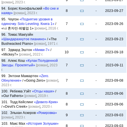
9
-
2023-09-27
[роман]
,
2023 г.
94. Борис Конофальский
«Во сне и
8
-
2023-09-27
наяву»
[роман]
,
2023 г.
95. Чхугон
«Поднятие уровня в
одиночку. Solo Leveling. Книга 1»
/
7
-
2023-09-26
«나 혼자만 레벨업 1»
[роман]
,
2016 г.
96. Томас Макгуэйн
«Шандарахнутое пианино»
/ «The
7
-
2023-09-23
Bushwacked Piano»
[роман]
,
1971 г.
97. Эдвард Эштон
«Микки-7»
/
10
-
2023-09-18
«Mickey7»
[роман]
,
2022 г.
98. Алекс Кош
«Кулак Полуденной
Звезды. Проклятый»
[роман]
,
2023
7
-
2023-09-11
г.
99. Энтони Маккартен
«Zero.
Обнуление»
/ «Going Zero»
[роман]
,
7
-
2023-09-08
2023 г.
100. Ребекка Уэйт
«Отцы наши»
/
8
-
2023-09-06
«Our Fathers»
[роман]
,
2019 г.
101. Тодд Кейслинг
«Девилз-Крик»
8
-
2023-09-06
/ «Devil's Creek»
[роман]
,
2020 г.
102. Эльхан Аскеров
«Рокировка»
9
-
2023-09-03
[роман]
,
2023 г.
103. Макс Мах
«История Золушки»
8
-
2023-09-03