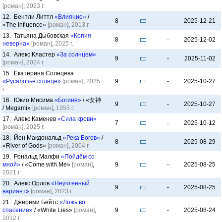
[роман]
,
2023 г.
12. Бентли Литтл
«Влияние»
/
8
-
2025-12-21
«The Influence»
[роман]
,
2013 г.
13. Татьяна Дыбовская
«Копия
8
-
2025-12-02
неверна»
[роман]
,
2025 г.
14. Алекс Кластер
«За солнцем»
9
-
2025-11-02
[роман]
,
2024 г.
15. Екатерина Солнцева
«Русалочье солнце»
[роман]
,
2025
9
-
2025-10-27
г.
16. Юкио Мисима
«Богиня»
/ «女神
9
-
2025-10-27
/ Megami»
[роман]
,
1955 г.
17. Алекс Каменев
«Сила крови»
7
-
2025-10-12
[роман]
,
2025 г.
18. Йен Макдональд
«Река Богов»
/
8
-
2025-08-29
«River of Gods»
[роман]
,
2004 г.
19. Рональд Малфи
«Пойдём со
мной»
/ «Come with Me»
[роман]
,
9
-
2025-08-25
2021 г.
20. Алекс Орлов
«Неучтенный
9
-
2025-08-25
вариант»
[роман]
,
2023 г.
21. Джереми Бейтс
«Ложь во
спасение»
/ «White Lies»
[роман]
,
9
-
2025-08-24
2012 г.