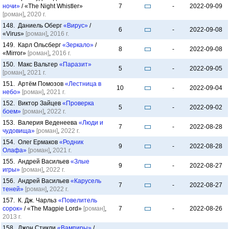
ночи»
/ «The Night Whistler»
7
-
2022-09-09
[роман]
,
2020 г.
148. Даниель Оберг
«Вирус»
/
6
-
2022-09-08
«Virus»
[роман]
,
2016 г.
149. Карл Ольсберг
«Зеркало»
/
8
-
2022-09-08
«Mirror»
[роман]
,
2016 г.
150. Макс Вальтер
«Паразит»
5
-
2022-09-05
[роман]
,
2021 г.
151. Артём Помозов
«Лестница в
10
-
2022-09-04
небо»
[роман]
,
2021 г.
152. Виктор Зайцев
«Проверка
5
-
2022-09-02
боем»
[роман]
,
2022 г.
153. Валерия Веденеева
«Люди и
7
-
2022-08-28
чудовища»
[роман]
,
2022 г.
154. Олег Ермаков
«Родник
9
-
2022-08-28
Олафа»
[роман]
,
2021 г.
155. Андрей Васильев
«Злые
9
-
2022-08-27
игры»
[роман]
,
2022 г.
156. Андрей Васильев
«Карусель
7
-
2022-08-27
теней»
[роман]
,
2022 г.
157. К. Дж. Чарльз
«Повелитель
сорок»
/ «The Magpie Lord»
[роман]
,
7
-
2022-08-26
2013 г.
158. Джон Стикли
«Вампиры»
/