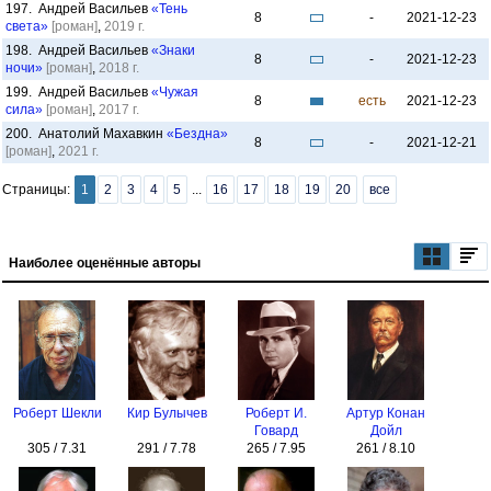
197. Андрей Васильев
«Тень
8
-
2021-12-23
света»
[роман]
,
2019 г.
198. Андрей Васильев
«Знаки
8
-
2021-12-23
ночи»
[роман]
,
2018 г.
199. Андрей Васильев
«Чужая
8
есть
2021-12-23
сила»
[роман]
,
2017 г.
200. Анатолий Махавкин
«Бездна»
8
-
2021-12-21
[роман]
,
2021 г.
Страницы:
1
2
3
4
5
...
16
17
18
19
20
все
Наиболее оценённые авторы
Роберт Шекли
Кир Булычев
Роберт И.
Артур Конан
Говард
Дойл
305 / 7.31
291 / 7.78
265 / 7.95
261 / 8.10