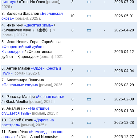
никому»
/ «Trust No One»
[роман]
,
8
-
2026-07-20
2026 г.
3. Валерий Шарапов
«Берлинская
10
-
2026-05-01
охота»
[роман]
,
2025 г.
4. Чжэн Чжи
«Десятая зима»
/
«Swallowed Alive（《生吞》）»
8
-
2026-04-20
[роман]
,
2017 г.
5. Иван Нешич, Горан Скробонья
«Флорентийский дублет.
Кьяроскуро»
/ «Фирентински
9
-
2026-04-12
дублет – Кјароскуро»
[роман]
,
2021
г.
6. Антон Мамон
«Орден Креста и
8
-
2026-04-04
Пули»
[роман]
,
2025 г.
7. Александра Пушкина
«Пепельные следы»
[роман]
,
2026
9
-
2026-03-29
г.
8. Рональд Малфи
«Чёрная пасть»
8
-
2026-02-09
/ «Black Mouth»
[роман]
,
2022 г.
9. Амалия Лик
«На отшибе
9
-
2026-01-30
сгущается тьма»
[роман]
,
2025 г.
10. Сергей Сезин
«Дорога на
2
-
2025-12-28
расстрел»
[роман]
,
2025 г.
11. Брент Уикс
«Немезида ночного
ангела»
/ «Night Angel Nemesis»
9
-
2025-12-27