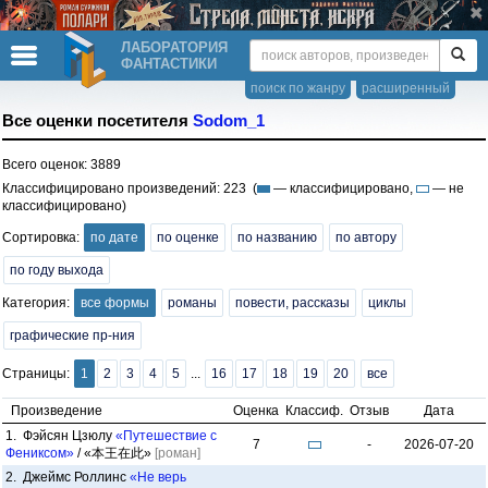
ЛАБОРАТОРИЯ
ФАНТАСТИКИ
поиск по жанру
расширенный
Все оценки посетителя
Sodom_1
Всего оценок: 3889
Классифицировано произведений: 223 (
— классифицировано,
— не
классифицировано)
Сортировка:
по дате
по оценке
по названию
по автору
по году выхода
Категория:
все формы
романы
повести, рассказы
циклы
графические пр-ния
Страницы:
1
2
3
4
5
...
16
17
18
19
20
все
Произведение
Оценка
Классиф.
Отзыв
Дата
1. Фэйсян Цзюлу
«Путешествие с
7
-
2026-07-20
Фениксом»
/ «本王在此»
[роман]
2. Джеймс Роллинс
«Не верь