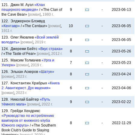
121. Джин М. Ауэл
«Клан
пещерного медведя»
/ «The Clan of
9
-
2023-06-13
the Cave Bear»
[роман]
,
1980 г.
122. Элджернон Блэквуд
«Кентавр»
/ «The Centaur»
[роман]
,
10
-
2023-06-05
1911 г.
123. Олег Яковлев
«Всей землёй
8
-
2023-06-05
володеть»
[роман]
,
2019 г.
124. Джереми Бейтс
«Вкус страха»
8
-
2023-05-26
/ «The Taste of Fear»
[роман]
,
2012 г.
125. Максим Толмачев
«Урга и
7
-
2023-05-23
Унгерн»
[роман]
,
2019 г.
126. Эльхан Аскеров
«Шатун»
8
-
2023-04-24
[роман]
,
2023 г.
127. Константин Храбрых
«Книга
2. Авантюрист. Дух мщения»
6
-
2023-04-06
[роман]
,
2023 г.
128. Николай Байтер
«Путь
9
-
2023-02-22
тёмного мага»
[роман]
,
2022 г.
129. Грейди Хендрикс
«Руководство по истреблению
вампиров от книжного клуба
8
-
2022-11-29
Южного округа»
/ «The Southern
Book Club's Guide to Slaying