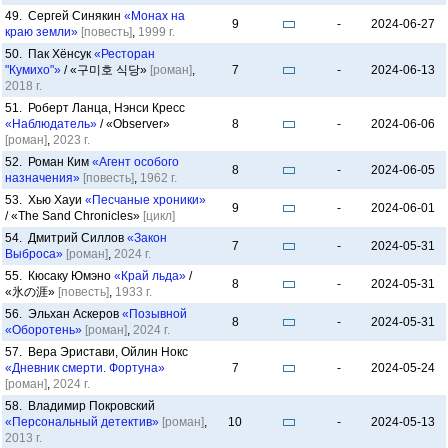
49. Сергей Синякин
«Монах на
9
-
2024-06-27
краю земли»
[повесть]
,
1999 г.
50. Пак Хёнсук
«Ресторан
"Кумихо"»
/ «구미호 식당»
[роман]
,
7
-
2024-06-13
2018 г.
51. Роберт Ланца, Нэнси Кресс
«Наблюдатель»
/ «Observer»
8
-
2024-06-06
[роман]
,
2023 г.
52. Роман Ким
«Агент особого
8
-
2024-06-05
назначения»
[повесть]
,
1962 г.
53. Хью Хауи
«Песчаные хроники»
9
-
2024-06-01
/ «The Sand Chronicles»
[цикл]
54. Дмитрий Силлов
«Закон
7
-
2024-05-31
Выброса»
[роман]
,
2024 г.
55. Кюсаку Юмэно
«Край льда»
/
8
-
2024-05-31
«氷の涯»
[повесть]
,
1933 г.
56. Эльхан Аскеров
«Позывной
8
-
2024-05-31
«Оборотень»
[роман]
,
2024 г.
57. Вера Эристави, Ойлин Нокс
«Дневник смерти. Фортуна»
7
-
2024-05-24
[роман]
,
2024 г.
58. Владимир Покровский
«Персональный детектив»
[роман]
,
10
-
2024-05-13
2013 г.