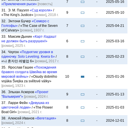
7
-
2025-05-16
«Приключения рыси»
[повесть]
31. Э. М. Пауэлл
«Суд короля»
/
9
-
2025-05-10
«The King's Justice»
[роман]
,
2018 г.
32. Энтони Бучер
«Семеро с
Голгофы»
/ «The Case of the Seven
7
-
2025-04-21
of Calvary»
[роман]
,
1937 г.
33. Максим Дынин
«Карт-Хадашт
не должен быть разрушен!»
6
-
2025-03-16
[роман]
,
2025 г.
34. Чхугон
«Поднятие уровня в
одиночку. Solo Leveling. Книга 6»
/
8
-
2025-02-23
«나 혼자만 레벨업 6»
[роман]
,
2017 г.
35. Ярослав Гашек
«Похождения
бравого солдата Швейка во время
мировой войны»
/ «Osudy dobrého
10
-
2025-01-26
vojáka Švejka za světové války»
[роман]
,
1923 г.
36. Эльхан Аскеров
«Проект
9
-
2025-01-13
"Валькирия"»
[роман]
,
2024 г.
37. Ларри Фейн
«Девушка из
цветочной лодки»
/ «The Flower
8
-
2025-01-03
Boat Girl»
[роман]
,
2021 г.
38. Алексей Иванов
«Вегетация»
8
-
2024-12-01
[роман]
,
2024 г.