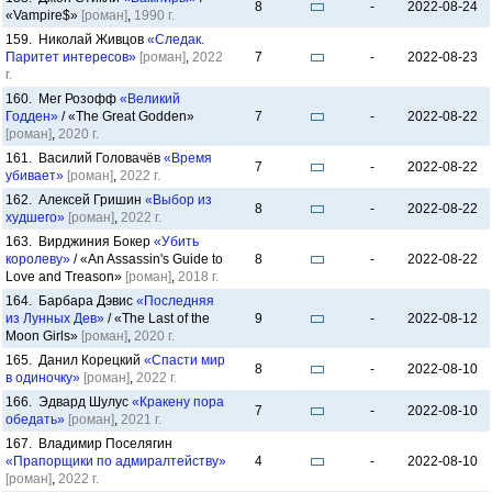
8
-
2022-08-24
«Vampire$»
[роман]
,
1990 г.
159. Николай Живцов
«Следак.
Паритет интересов»
[роман]
,
2022
7
-
2022-08-23
г.
160. Мег Розофф
«Великий
Годден»
/ «The Great Godden»
7
-
2022-08-22
[роман]
,
2020 г.
161. Василий Головачёв
«Время
7
-
2022-08-22
убивает»
[роман]
,
2022 г.
162. Алексей Гришин
«Выбор из
8
-
2022-08-22
худшего»
[роман]
,
2022 г.
163. Вирджиния Бокер
«Убить
королеву»
/ «An Assassin's Guide to
8
-
2022-08-22
Love and Treason»
[роман]
,
2018 г.
164. Барбара Дэвис
«Последняя
из Лунных Дев»
/ «The Last of the
9
-
2022-08-12
Moon Girls»
[роман]
,
2020 г.
165. Данил Корецкий
«Спасти мир
8
-
2022-08-10
в одиночку»
[роман]
,
2022 г.
166. Эдвард Шулус
«Кракену пора
7
-
2022-08-10
обедать»
[роман]
,
2021 г.
167. Владимир Поселягин
«Прапорщики по адмиралтейству»
4
-
2022-08-10
[роман]
,
2022 г.