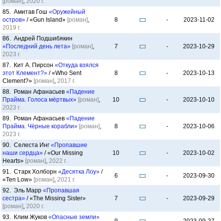
[роман]
,
2020 г.
85. Амитав Гош
«Оружейный
остров»
/ «Gun Island»
[роман]
,
8
-
2023-11-02
2019 г.
86. Андрей Подшибякин
«Последний день лета»
[роман]
,
7
-
2023-10-29
2023 г.
87. Кит А. Пирсон
«Откуда взялся
этот Клемент?»
/ «Who Sent
8
-
2023-10-13
Clement?»
[роман]
,
2017 г.
88. Роман Афанасьев
«Падение
Прайма. Голоса мёртвых»
[роман]
,
10
-
2023-10-10
2023 г.
89. Роман Афанасьев
«Падение
Прайма. Чёрные корабли»
[роман]
,
8
-
2023-10-06
2023 г.
90. Селеста Инг
«Пропавшие
наши сердца»
/ «Our Missing
10
-
2023-10-02
Hearts»
[роман]
,
2022 г.
91. Старк Холборн
«Десятка Лоу»
/
6
-
2023-09-30
«Ten Low»
[роман]
,
2021 г.
92. Эль Марр
«Пропавшая
сестра»
/ «The Missing Sister»
7
-
2023-09-29
[роман]
,
2020 г.
93. Клим Жуков
«Опасные земли»