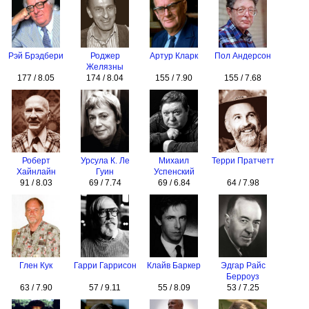
Рэй Брэдбери
Роджер
Артур Кларк
Пол Андерсон
Желязны
177 / 8.05
174 / 8.04
155 / 7.90
155 / 7.68
Роберт
Урсула К. Ле
Михаил
Терри Пратчетт
Хайнлайн
Гуин
Успенский
91 / 8.03
69 / 7.74
69 / 6.84
64 / 7.98
Глен Кук
Гарри Гаррисон
Клайв Баркер
Эдгар Райс
Берроуз
63 / 7.90
57 / 9.11
55 / 8.09
53 / 7.25