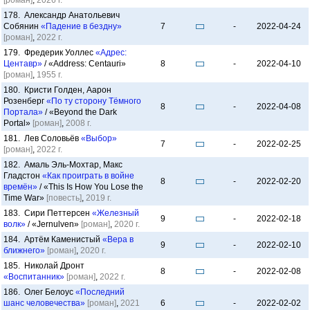
[роман]
,
2026 г.
178. Александр Анатольевич
Собянин
«Падение в бездну»
7
-
2022-04-24
[роман]
,
2022 г.
179. Фредерик Уоллес
«Адрес:
Центавр»
/ «Address: Centauri»
8
-
2022-04-10
[роман]
,
1955 г.
180. Кристи Голден, Аарон
Розенберг
«По ту сторону Тёмного
8
-
2022-04-08
Портала»
/ «Beyond the Dark
Portal»
[роман]
,
2008 г.
181. Лев Соловьёв
«Выбор»
7
-
2022-02-25
[роман]
,
2022 г.
182. Амаль Эль-Мохтар, Макс
Гладстон
«Как проиграть в войне
8
-
2022-02-20
времён»
/ «This Is How You Lose the
Time War»
[повесть]
,
2019 г.
183. Сири Петтерсен
«Железный
9
-
2022-02-18
волк»
/ «Jernulven»
[роман]
,
2020 г.
184. Артём Каменистый
«Вера в
9
-
2022-02-10
ближнего»
[роман]
,
2020 г.
185. Николай Дронт
8
-
2022-02-08
«Воспитанник»
[роман]
,
2022 г.
186. Олег Белоус
«Последний
шанс человечества»
[роман]
,
2021
6
-
2022-02-02