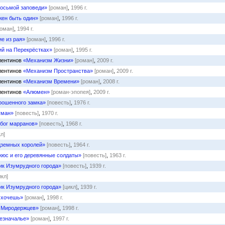
осьмой заповеди»
[роман]
,
1996 г.
жен быть один»
[роман]
,
1996 г.
роман]
,
1994 г.
е из рая»
[роман]
,
1996 г.
й на Перекрёстках»
[роман]
,
1995 г.
алентинов
«Механизм Жизни»
[роман]
,
2009 г.
алентинов
«Механизм Пространства»
[роман]
,
2009 г.
алентинов
«Механизм Времени»
[роман]
,
2008 г.
алентинов
«Алюмен»
[роман-эпопея]
,
2009 г.
рошенного замка»
[повесть]
,
1976 г.
уман»
[повесть]
,
1970 г.
бог марранов»
[повесть]
,
1968 г.
кл]
земных королей»
[повесть]
,
1964 г.
юс и его деревянные солдаты»
[повесть]
,
1963 г.
к Изумрудного города»
[повесть]
,
1939 г.
икл]
к Изумрудного города»
[цикл]
,
1939 г.
 хочешь»
[роман]
,
1998 г.
 Миродержцев»
[роман]
,
1998 г.
Безначалье»
[роман]
,
1997 г.