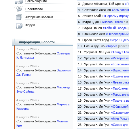
Рекомендации
3. Дэниел Абрахам, Тай Френк
«П
Посетители
4. Святослав Логинов
«Землепаш
5. Эрнест Клайн
«Первому игроку
Авторские колонки
6. Кэтрин Данн
«Любовь гика»
/ «
Форум
7. Вадим Панов
«Тайный Город»
[
8. Станислав Лем
«Непобедимый
9. Орсон Скотт Кард
«Игра Эндер
информация, новости
10. Елена Грушко
«Хорги»
[повест
7 августа 2026 г.
11. Урсула К. Ле Гуин
«Танцуя Га
Составлена библиография
Оливера
К. Лэнгмида
12. Урсула К. Ле Гуин
«История «
13. Урсула К. Ле Гуин
«Толковате
6 августа 2026 г.
Составлена библиография
Вероники
14. Урсула К. Ле Гуин
«Взрослени
Дж. Генри
15. Урсула К. Ле Гуин
«Король пл
16. Урсула К. Ле Гуин
«Левая рук
5 августа 2026 г.
Составлена библиография
Махмуда
17. Урсула К. Ле Гуин
«Проблемы 
Эль-Сайеда
18. Урсула К. Ле Гуин
«Город илл
4 августа 2026 г.
19. Урсула К. Ле Гуин
«Планета и
Составлена библиография
Маркуса
20. Урсула К. Ле Гуин
«Обширней 
Кливера
21. Урсула К. Ле Гуин
«Ожерелье
3 августа 2026 г.
22. Урсула К. Ле Гуин
«Мир Рокан
Составлена библиография
Моники
23. Урсула К. Ле Гуин
«Слово для
Ким