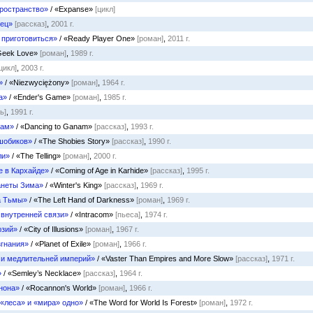
ространство»
/ «Expanse»
[цикл]
ец»
[рассказ]
,
2001 г.
 приготовиться»
/ «Ready Player One»
[роман]
,
2011 г.
Geek Love»
[роман]
,
1989 г.
цикл]
,
2003 г.
»
/ «Niezwyciężony»
[роман]
,
1964 г.
а»
/ «Ender's Game»
[роман]
,
1985 г.
ь]
,
1991 г.
нам»
/ «Dancing to Ganam»
[рассказ]
,
1993 г.
шобиков»
/ «The Shobies Story»
[рассказ]
,
1990 г.
ли»
/ «The Telling»
[роман]
,
2000 г.
е в Кархайде»
/ «Coming of Age in Karhide»
[рассказ]
,
1995 г.
анеты Зима»
/ «Winter's King»
[рассказ]
,
1969 г.
а Тьмы»
/ «The Left Hand of Darkness»
[роман]
,
1969 г.
внутренней связи»
/ «Intracom»
[пьеса]
,
1974 г.
юзий»
/ «City of Illusions»
[роман]
,
1967 г.
згнания»
/ «Planet of Exile»
[роман]
,
1966 г.
и медлительней империй»
/ «Vaster Than Empires and More Slow»
[рассказ]
,
1971 г.
»
/ «Semley’s Necklace»
[рассказ]
,
1964 г.
нона»
/ «Rocannon's World»
[роман]
,
1966 г.
 «леса» и «мира» одно»
/ «The Word for World Is Forest»
[роман]
,
1972 г.