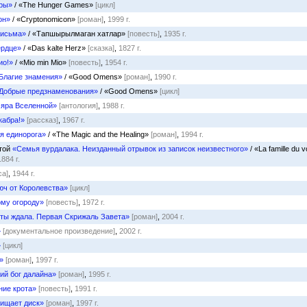
гры»
/ «The Hunger Games»
[цикл]
он»
/ «Cryptonomicon»
[роман]
,
1999 г.
письма»
/ «Тапшырылмаган хатлар»
[повесть]
,
1935 г.
ердце»
/ «Das kalte Herz»
[сказка]
,
1827 г.
ио!»
/ «Mio min Mio»
[повесть]
,
1954 г.
Благие знамения»
/ «Good Omens»
[роман]
,
1990 г.
Добрые предзнаменования»
/ «Good Omens»
[цикл]
 яра Вселенной»
[антология]
,
1988 г.
кабра!»
[рассказ]
,
1967 г.
я единорога»
/ «The Magic and the Healing»
[роман]
,
1994 г.
стой
«Семья вурдалака. Неизданный отрывок из записок неизвестного»
/ «La famille du 
1884 г.
са]
,
1944 г.
юч от Королевства»
[цикл]
му огороду»
[повесть]
,
1972 г.
ты ждала. Первая Скрижаль Завета»
[роман]
,
2004 г.
»
[документальное произведение]
,
2002 г.
»
[цикл]
»
[роман]
,
1997 г.
ий бог далайна»
[роман]
,
1995 г.
ние крота»
[повесть]
,
1991 г.
ищает диск»
[роман]
,
1997 г.