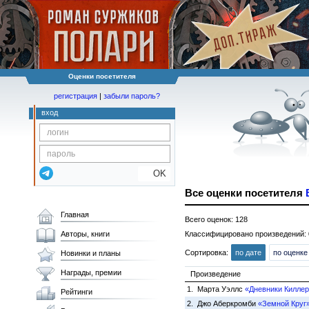
Оценки посетителя
регистрация
|
забыли пароль?
вход
OK
Все оценки посетителя
Главная
Всего оценок: 128
Авторы, книги
Классифицировано произведений: 
Сортировка:
по дате
по оценке
Новинки и планы
Награды, премии
Произведение
1. Марта Уэллс
«Дневники Киллер
Рейтинги
2. Джо Аберкромби
«Земной Круг