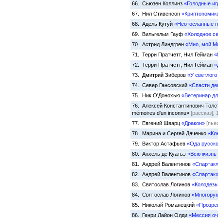
66. Сьюзен Коллинз
«Голодные и
67. Нил Стивенсон
«Криптономик
68. Адель Кутуй
«Неотосланные 
69. Вильгельм Гауф
«Холодное с
70. Астрид Линдгрен
«Мио, мой М
71. Терри Пратчетт, Нил Гейман
«
72. Терри Пратчетт, Нил Гейман
«
73. Дмитрий Зиберов
«У светлого
74. Север Гансовский
«Спасти де
75. Ник О'Донохью
«Ветеринар дл
76. Алексей Константинович Тол
mémoires d'un inconnu»
[рассказ]
,
77. Евгений Шварц
«Дракон»
[пье
78. Марина и Сергей Дяченко
«Кл
79. Виктор Астафьев
«Ода русско
80. Анхель де Куатьэ
«Всю жизнь 
81. Андрей Валентинов
«Спартак
82. Андрей Валентинов
«Спартак
83. Святослав Логинов
«Колодезь
84. Святослав Логинов
«Многорук
85. Николай Романецкий
«Прозре
86. Генри Лайон Олди
«Мессия оч