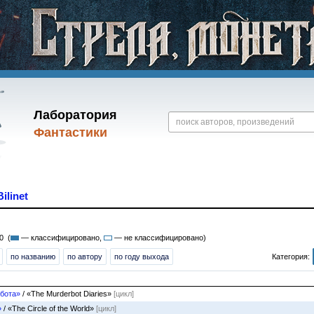
Лаборатория
Фантастики
Bilinet
0 (
— классифицировано,
— не классифицировано)
по названию
по автору
по году выхода
Категория:
бота»
/ «The Murderbot Diaries»
[цикл]
»
/ «The Circle of the World»
[цикл]