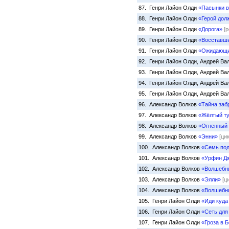
87. Генри Лайон Олди
«Пасынки в
88. Генри Лайон Олди
«Герой дол
89. Генри Лайон Олди
«Дорога»
[
90. Генри Лайон Олди
«Восставши
91. Генри Лайон Олди
«Ожидающи
92. Генри Лайон Олди, Андрей В
93. Генри Лайон Олди, Андрей В
94. Генри Лайон Олди, Андрей В
95. Генри Лайон Олди, Андрей В
96. Александр Волков
«Тайна заб
97. Александр Волков
«Жёлтый т
98. Александр Волков
«Огненный 
99. Александр Волков
«Энни»
[ци
100. Александр Волков
«Семь под
101. Александр Волков
«Урфин Дж
102. Александр Волков
«Волшебни
103. Александр Волков
«Элли»
[ц
104. Александр Волков
«Волшебни
105. Генри Лайон Олди
«Иди куда
106. Генри Лайон Олди
«Сеть для
107. Генри Лайон Олди
«Гроза в 