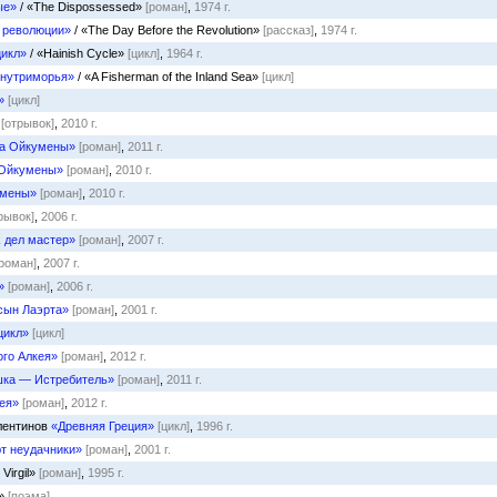
ые»
/ «The Dispossessed»
[роман]
,
1974 г.
о революции»
/ «The Day Before the Revolution»
[рассказ]
,
1974 г.
цикл»
/ «Hainish Cycle»
[цикл]
,
1964 г.
Внутриморья»
/ «A Fisherman of the Inland Sea»
[цикл]
»
[цикл]
[отрывок]
,
2010 г.
ца Ойкумены»
[роман]
,
2011 г.
 Ойкумены»
[роман]
,
2010 г.
умены»
[роман]
,
2010 г.
рывок]
,
2006 г.
 дел мастер»
[роман]
,
2007 г.
[роман]
,
2007 г.
»
[роман]
,
2006 г.
сын Лаэрта»
[роман]
,
2001 г.
цикл»
[цикл]
го Алкея»
[роман]
,
2012 г.
шка — Истребитель»
[роман]
,
2011 г.
ея»
[роман]
,
2012 г.
алентинов
«Древняя Греция»
[цикл]
,
1996 г.
т неудачники»
[роман]
,
2001 г.
, Virgil»
[роман]
,
1995 г.
α»
[поэма]