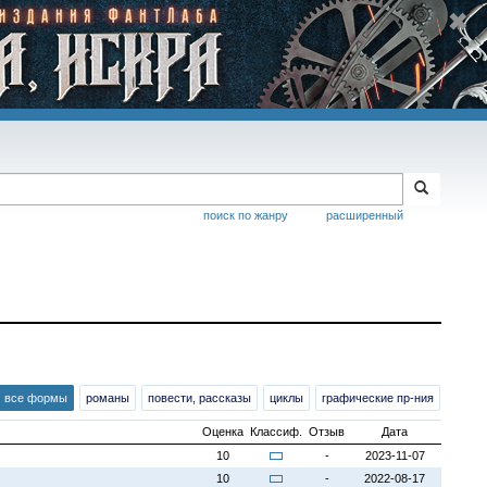
поиск по жанру
расширенный
все формы
романы
повести, рассказы
циклы
графические пр-ния
Оценка
Классиф.
Отзыв
Дата
10
-
2023-11-07
10
-
2022-08-17