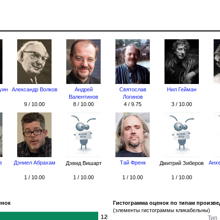
уин
Александр Волков
Андрей
Святослав
Нил Гейман
Валентинов
Логинов
9 / 10.00
8 / 10.00
4 / 9.75
3 / 10.00
в
Дэниел Абрахам
Тай Френк
Анхе
Дэвид Вишарт
Дмитрий Зиберов
1 / 10.00
1 / 10.00
1 / 10.00
1 / 10.00
енок
Гистограмма оценок по типам произв
(элементы гистограммы кликабельны)