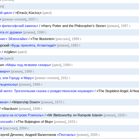
ма]
й цикл»
/ «Επικός Κύκλος»
[цикл]
»
[роман-эпопея]
,
2007 г.
 и философский камень»
/ «Harry Potter and the Philosopher's Stone»
[роман]
,
1997 г.
та от дурака»
[роман]
,
1990 г.
нист Эйзенхайм»
/ «The Illusionist»
[рассказ]
,
1989 г.
ирский
«Будь проклята, Атлантида!»
[роман]
,
1992 г.
»
/ «Uglies»
[цикл]
з»
[цикл]
вич
«Миры под лезвием секиры»
[цикл]
,
1999 г.
смерч»
[роман]
,
1999 г.
bi, или Городу и Миру»
[роман-эпопея]
,
2011 г.
льценосец»
[роман]
,
1999 г.
й ангел. Трогательная сказка о рождественском кошмаре»
/ «The Stupidest Angel. A Hea
лмов»
/ «Watership Down»
[роман]
,
1972 г.
/ «Stardust»
[роман]
,
1998 г.
уорси на острове Рэмполь»
/ «Mr Blettsworthy on Rampole Island»
[роман]
,
1928 г.
лэпский»
/ «The Bulpington of Blup»
[роман]
,
1933 г.
и»
[рассказ]
,
2004 г.
Сергей Дяченко, Андрей Валентинов
«Пентакль»
[роман]
,
2005 г.