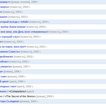
Баламут»
[роман-эпопея]
,
1998 г.
Смерть»
[повесть]
,
2004 г.
м»
[повесть]
,
2004 г.
ркало»
[повесть]
,
2003 г.
оторый всегда с тобой»
[повесть]
,
2004 г.
 выбор Аники-воина»
[повесть]
,
2004 г.
 мне веки, или День всех отверженных»
[повесть]
,
2004 г.
в хороший слух»
[повесть]
,
2003 г.
ег»
[повесть]
,
2003 г.
 не порок, маэстро!»
[повесть]
,
2002 г.
 имени Совесть»
[повесть]
,
2002 г.
двойников»
[повесть]
,
2002 г.
сейчас»
[повесть]
,
2002 г.
 умереть»
[роман]
,
1997 г.
а»
[роман]
,
1996 г.
 сам»
[роман]
,
1998 г.
й цикл»
[цикл]
,
1996 г.
олодных глаз»
[цикл]
,
1992 г.
яние»
/ «Companions»
[цикл]
н»
/ «The Secret of the Sirens»
[роман]
,
2006 г.
тера Сьлядека»
[роман]
,
2004 г.