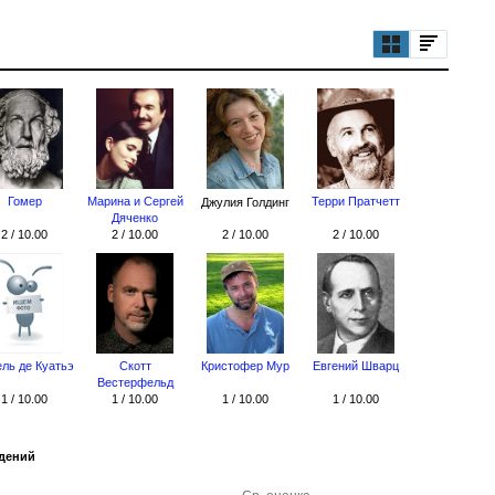
Гомер
Марина и Сергей
Терри Пратчетт
Джулия Голдинг
Дяченко
2 / 10.00
2 / 10.00
2 / 10.00
2 / 10.00
ль де Куатьэ
Скотт
Кристофер Мур
Евгений Шварц
Вестерфельд
1 / 10.00
1 / 10.00
1 / 10.00
1 / 10.00
едений