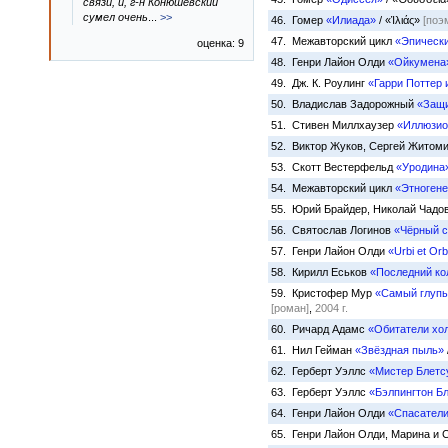
связи, и, г-н Конюшевский
сумел очень
...
>>
46. Гомер
«Илиада»
/ «Ἰλιάς»
[поэ
47. Межавторский цикл
«Эпически
оценка: 9
48. Генри Лайон Олди
«Ойкумена
49. Дж. К. Роулинг
«Гарри Поттер
50. Владислав Задорожный
«Защи
51. Стивен Миллхаузер
«Иллюзио
52. Виктор Жуков, Сергей Житом
53. Скотт Вестерфельд
«Уродина
54. Межавторский цикл
«Этногене
55. Юрий Брайдер, Николай Чадо
56. Святослав Логинов
«Чёрный 
57. Генри Лайон Олди
«Urbi et Оr
58. Кирилл Еськов
«Последний ко
59. Кристофер Мур
«Самый глупы
[роман]
,
2004 г.
60. Ричард Адамс
«Обитатели хо
61. Нил Гейман
«Звёздная пыль»
62. Герберт Уэллс
«Мистер Блетс
63. Герберт Уэллс
«Бэлпингтон Б
64. Генри Лайон Олди
«Спасател
65. Генри Лайон Олди, Марина и 