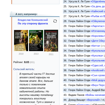
24. Урсула К. Ле Гуин
«Обделённ
25. Урсула К. Ле Гуин
«За день д
26. Урсула К. Ле Гуин
«Хайнский 
А вот, например:
27. Урсула К. Ле Гуин
«Рыбак из 
Владислав Конюшевский
28. Генри Лайон Олди
«Ойкумена
По эту сторону фронта
29. Генри Лайон Олди
«Ларгитас»
30. Генри Лайон Олди
«Изгнанни
31. Генри Лайон Олди
«Королева
32. Генри Лайон Олди
«Дитя Ойк
33. Генри Лайон Олди
«Китта»
[от
34. Генри Лайон Олди
«Кукольных
2019
2013
2011
35. Генри Лайон Олди
«Куколка»
36. Генри Лайон Олди
«Кукольник
Рейтинг:
8.03
(831)
37. Генри Лайон Олди
«Одиссей, 
Сельский житель
:
38. Генри Лайон Олди
«Ахейский 
В третьей части ГГ достиг
39. Генри Лайон Олди
«Сын хромо
апогея своей карьеры на
40. Генри Лайон Олди
«Мой деду
данном этапе. Все, дальше
только с появлением
41. Генри Лайон Олди
«Внук Перс
немаленького опыта
42. Генри Лайон Олди, Андрей В
кабинетной работы. Но
высоты нашему попаданцу
43. Вадим Панов
«Войны начинаю
покорились воистину
44. Дэвид Вишарт
«Вергилий»
/ «I
космические. Тут и звание и
45. Гомер
«Одиссея»
/ «Ὀδυσσεί