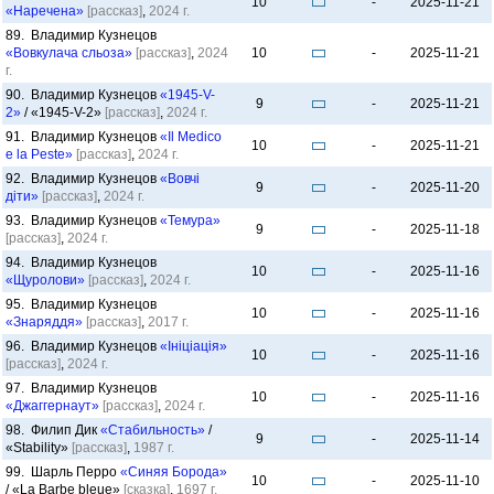
10
-
2025-11-21
«Наречена»
[рассказ]
,
2024 г.
89. Владимир Кузнецов
«Вовкулача сльоза»
[рассказ]
,
2024
10
-
2025-11-21
г.
90. Владимир Кузнецов
«1945-V-
9
-
2025-11-21
2»
/ «1945-V-2»
[рассказ]
,
2024 г.
91. Владимир Кузнецов
«Il Medico
10
-
2025-11-21
e la Peste»
[рассказ]
,
2024 г.
92. Владимир Кузнецов
«Вовчі
9
-
2025-11-20
діти»
[рассказ]
,
2024 г.
93. Владимир Кузнецов
«Темура»
9
-
2025-11-18
[рассказ]
,
2024 г.
94. Владимир Кузнецов
10
-
2025-11-16
«Щуролови»
[рассказ]
,
2024 г.
95. Владимир Кузнецов
10
-
2025-11-16
«Знаряддя»
[рассказ]
,
2017 г.
96. Владимир Кузнецов
«Ініціація»
10
-
2025-11-16
[рассказ]
,
2024 г.
97. Владимир Кузнецов
10
-
2025-11-16
«Джаггернаут»
[рассказ]
,
2024 г.
98. Филип Дик
«Стабильность»
/
9
-
2025-11-14
«Stability»
[рассказ]
,
1987 г.
99. Шарль Перро
«Синяя Борода»
10
-
2025-11-10
/ «La Barbe bleue»
[сказка]
,
1697 г.