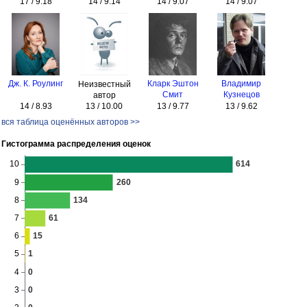
17 / 9.18
14 / 9.14
14 / 9.07
14 / 9.07
Дж. К. Роулинг
Кларк Эштон
Владимир
Неизвестный
Смит
Кузнецов
автор
14 / 8.93
13 / 10.00
13 / 9.77
13 / 9.62
вся таблица оценённых авторов >>
Гистограмма распределения оценок