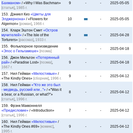
Бахманом»
/ «Why I Was Bachman»
9
-
-
2025-05-05
[статья]
,
1985 г.
153. Дэниел Киз
«Цветы для
Элджернона»
/ «Flowers for
10
-
2025-05-05
Algernon»
[роман]
,
1966 г.
154. Кларк Эштон Смит
«Остров
мучителей»
/ «The Isle of the
9
-
2025-04-28
Torturers»
[рассказ]
,
1933 г.
155. Фольклорное произведение
9
-
-
2025-04-18
«Эпос о Гильгамеше»
[поэма]
156. Джон Мильтон
«Потерянный
рай»
/ «Paradise Lost»
[поэма]
,
9
-
-
2025-04-18
1667 г.
157. Нил Гейман
«Милостивые»
/
9
-
-
2025-04-12
«The Kindly Ones»
[сборник]
,
1996 г.
158. Нил Гейман
«"Кто же это был
- медведь, русский или..."»
/ «"Was it
8
-
-
2025-04-12
a bear, or a Russian, or what?"»
[статья]
,
1996 г.
159. Фрэнк Макконнелл
«Предисловие»
/ «Introduction»
7
-
-
2025-04-12
[статья]
,
1996 г.
160. Нил Гейман
«Милостивые»
/
«The Kindly Ones #69»
[комикс]
,
9
-
-
2025-04-12
1995 г.