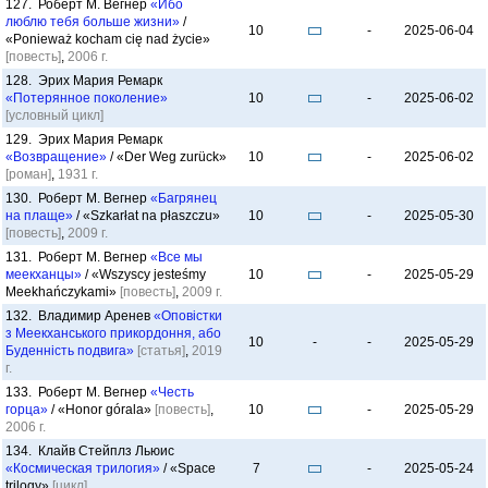
127. Роберт М. Вегнер
«Ибо
люблю тебя больше жизни»
/
10
-
2025-06-04
«Ponieważ kocham cię nad życie»
[повесть]
,
2006 г.
128. Эрих Мария Ремарк
«Потерянное поколение»
10
-
2025-06-02
[условный цикл]
129. Эрих Мария Ремарк
«Возвращение»
/ «Der Weg zurück»
10
-
2025-06-02
[роман]
,
1931 г.
130. Роберт М. Вегнер
«Багрянец
на плаще»
/ «Szkarłat na płaszczu»
10
-
2025-05-30
[повесть]
,
2009 г.
131. Роберт М. Вегнер
«Все мы
меекханцы»
/ «Wszyscy jesteśmy
10
-
2025-05-29
Meekhańczykami»
[повесть]
,
2009 г.
132. Владимир Аренев
«Оповістки
з Меекханського прикордоння, або
10
-
-
2025-05-29
Буденність подвига»
[статья]
,
2019
г.
133. Роберт М. Вегнер
«Честь
горца»
/ «Honor górala»
[повесть]
,
10
-
2025-05-29
2006 г.
134. Клайв Стейплз Льюис
«Космическая трилогия»
/ «Space
7
-
2025-05-24
trilogy»
[цикл]