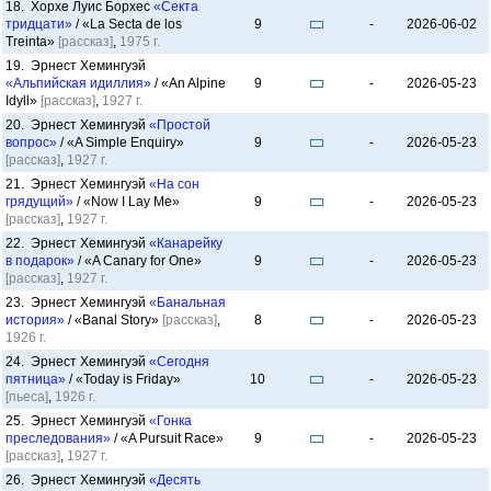
18. Хорхе Луис Борхес
«Секта
тридцати»
/ «La Secta de los
9
-
2026-06-02
Treinta»
[рассказ]
,
1975 г.
19. Эрнест Хемингуэй
«Альпийская идиллия»
/ «An Alpine
9
-
2026-05-23
Idyll»
[рассказ]
,
1927 г.
20. Эрнест Хемингуэй
«Простой
вопрос»
/ «A Simple Enquiry»
9
-
2026-05-23
[рассказ]
,
1927 г.
21. Эрнест Хемингуэй
«На сон
грядущий»
/ «Now I Lay Me»
9
-
2026-05-23
[рассказ]
,
1927 г.
22. Эрнест Хемингуэй
«Канарейку
в подарок»
/ «A Canary for One»
9
-
2026-05-23
[рассказ]
,
1927 г.
23. Эрнест Хемингуэй
«Банальная
история»
/ «Banal Story»
[рассказ]
,
8
-
2026-05-23
1926 г.
24. Эрнест Хемингуэй
«Сегодня
пятница»
/ «Today is Friday»
10
-
2026-05-23
[пьеса]
,
1926 г.
25. Эрнест Хемингуэй
«Гонка
преследования»
/ «A Pursuit Race»
9
-
2026-05-23
[рассказ]
,
1927 г.
26. Эрнест Хемингуэй
«Десять