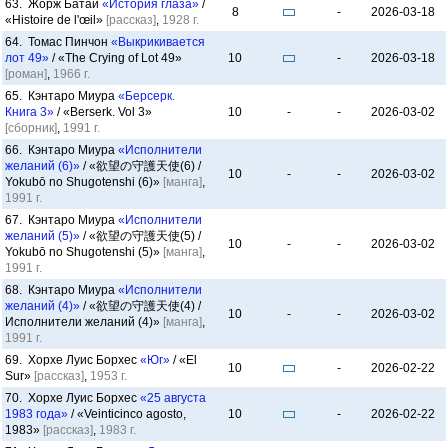
63. Жорж Батай
«История глаза»
/
8
-
2026-03-18
«Histoire de l'œil»
[рассказ]
,
1928 г.
64. Томас Пинчон
«Выкрикивается
лот 49»
/ «The Crying of Lot 49»
10
-
2026-03-18
[роман]
,
1966 г.
65. Кэнтаро Миура
«Берсерк.
Книга 3»
/ «Berserk. Vol 3»
10
-
-
2026-03-02
[сборник]
,
1991 г.
66. Кэнтаро Миура
«Исполнители
желаний (6)»
/ «欲望の守護天使(6) /
10
-
-
2026-03-02
Yokubō no Shugotenshi (6)»
[манга]
,
1991 г.
67. Кэнтаро Миура
«Исполнители
желаний (5)»
/ «欲望の守護天使(5) /
10
-
-
2026-03-02
Yokubō no Shugotenshi (5)»
[манга]
,
1991 г.
68. Кэнтаро Миура
«Исполнители
желаний (4)»
/ «欲望の守護天使(4) /
10
-
-
2026-03-02
Исполнители желаний (4)»
[манга]
,
1991 г.
69. Хорхе Луис Борхес
«Юг»
/ «El
10
-
2026-02-22
Sur»
[рассказ]
,
1953 г.
70. Хорхе Луис Борхес
«25 августа
1983 года»
/ «Veinticinco agosto,
10
-
2026-02-22
1983»
[рассказ]
,
1983 г.