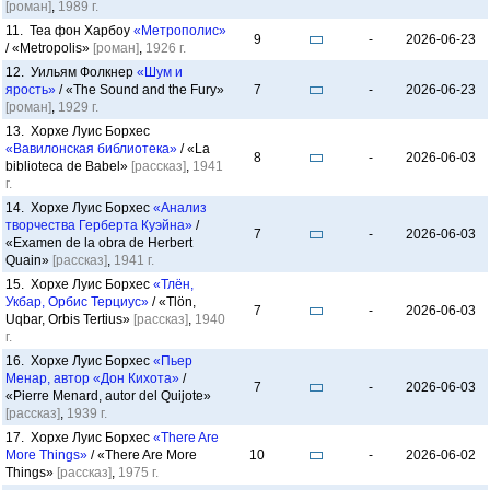
[роман]
,
1989 г.
11. Теа фон Харбоу
«Метрополис»
9
-
2026-06-23
/ «Metropolis»
[роман]
,
1926 г.
12. Уильям Фолкнер
«Шум и
ярость»
/ «The Sound and the Fury»
7
-
2026-06-23
[роман]
,
1929 г.
13. Хорхе Луис Борхес
«Вавилонская библиотека»
/ «La
8
-
2026-06-03
biblioteca de Babel»
[рассказ]
,
1941
г.
14. Хорхе Луис Борхес
«Анализ
творчества Герберта Куэйна»
/
7
-
2026-06-03
«Examen de la obra de Herbert
Quain»
[рассказ]
,
1941 г.
15. Хорхе Луис Борхес
«Тлён,
Укбар, Орбис Терциус»
/ «Tlön,
7
-
2026-06-03
Uqbar, Orbis Tertius»
[рассказ]
,
1940
г.
16. Хорхе Луис Борхес
«Пьер
Менар, автор «Дон Кихота»
/
7
-
2026-06-03
«Pierre Menard, autor del Quijote»
[рассказ]
,
1939 г.
17. Хорхе Луис Борхес
«There Are
More Things»
/ «There Are More
10
-
2026-06-02
Things»
[рассказ]
,
1975 г.