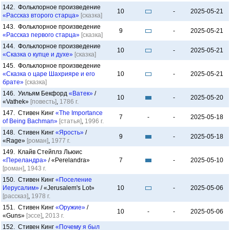
142. Фольклорное произведение
10
-
2025-05-21
«Рассказ второго старца»
[сказка]
143. Фольклорное произведение
9
-
2025-05-21
«Рассказ первого старца»
[сказка]
144. Фольклорное произведение
10
-
2025-05-21
«Сказка о купце и духе»
[сказка]
145. Фольклорное произведение
«Сказка о царе Шахрияре и его
10
-
2025-05-21
брате»
[сказка]
146. Уильям Бекфорд
«Ватек»
/
10
-
2025-05-20
«Vathek»
[повесть]
,
1786 г.
147. Стивен Кинг
«The Importance
7
-
-
2025-05-18
of Being Bachman»
[статья]
,
1996 г.
148. Стивен Кинг
«Ярость»
/
9
-
2025-05-18
«Rage»
[роман]
,
1977 г.
149. Клайв Стейплз Льюис
«Переландра»
/ «Perelandra»
7
-
2025-05-10
[роман]
,
1943 г.
150. Стивен Кинг
«Поселение
Иерусалим»
/ «Jerusalem's Lot»
10
-
2025-05-06
[рассказ]
,
1978 г.
151. Стивен Кинг
«Оружие»
/
10
-
-
2025-05-06
«Guns»
[эссе]
,
2013 г.
152. Стивен Кинг
«Почему я был