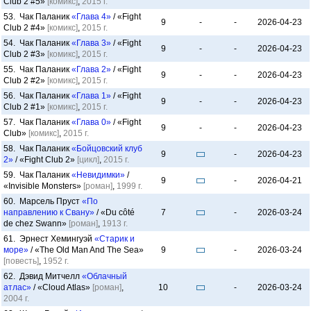
Club 2 #5»
[комикс]
,
2015 г.
53. Чак Паланик
«Глава 4»
/ «Fight
9
-
-
2026-04-23
Club 2 #4»
[комикс]
,
2015 г.
54. Чак Паланик
«Глава 3»
/ «Fight
9
-
-
2026-04-23
Club 2 #3»
[комикс]
,
2015 г.
55. Чак Паланик
«Глава 2»
/ «Fight
9
-
-
2026-04-23
Club 2 #2»
[комикс]
,
2015 г.
56. Чак Паланик
«Глава 1»
/ «Fight
9
-
-
2026-04-23
Club 2 #1»
[комикс]
,
2015 г.
57. Чак Паланик
«Глава 0»
/ «Fight
9
-
-
2026-04-23
Club»
[комикс]
,
2015 г.
58. Чак Паланик
«Бойцовский клуб
9
-
2026-04-23
2»
/ «Fight Club 2»
[цикл]
,
2015 г.
59. Чак Паланик
«Невидимки»
/
9
-
2026-04-21
«Invisible Monsters»
[роман]
,
1999 г.
60. Марсель Пруст
«По
направлению к Свану»
/ «Du côté
7
-
2026-03-24
de chez Swann»
[роман]
,
1913 г.
61. Эрнест Хемингуэй
«Старик и
море»
/ «The Old Man And The Sea»
9
-
2026-03-24
[повесть]
,
1952 г.
62. Дэвид Митчелл
«Облачный
атлас»
/ «Cloud Atlas»
[роман]
,
10
-
2026-03-24
2004 г.