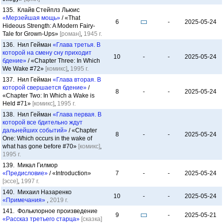
135. Клайв Стейплз Льюис
«Мерзейшая мощь»
/ «That
6
-
2025-05-24
Hideous Strength: A Modern Fairy-
Tale for Grown-Ups»
[роман]
,
1945 г.
136. Нил Гейман
«Глава третья. В
которой на смену сну приходит
10
-
-
2025-05-24
бдение»
/ «Chapter Three: In Which
We Wake #72»
[комикс]
,
1995 г.
137. Нил Гейман
«Глава вторая. В
которой свершается бдение»
/
8
-
-
2025-05-24
«Chapter Two: In Which a Wake is
Held #71»
[комикс]
,
1995 г.
138. Нил Гейман
«Глава первая. В
которой все бдительно ждут
дальнейших событий»
/ «Chapter
8
-
-
2025-05-24
One: Which occurs in the wake of
what has gone before #70»
[комикс]
,
1995 г.
139. Микал Гилмор
«Предисловие»
/ «Introduction»
7
-
-
2025-05-24
[эссе]
,
1997 г.
140. Михаил Назаренко
10
-
-
2025-05-24
«Примечания»
,
2019 г.
141. Фольклорное произведение
9
-
2025-05-21
«Рассказ третьего старца»
[сказка]