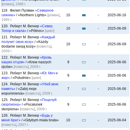
[роман]
,
1988 г.
119. Филип Пулман
«Северное
сияние»
/ «Northern Lights»
[роман]
,
10
-
2025-06-16
1995 г.
120. Роберт М. Вегнер
«Север.
10
-
2025-06-09
Топор и скала»
/ «Północ»
[цикл]
121. Роберт М. Вегнер
«Каждый
получит свою козу»
/ «Każdy
10
-
2025-06-09
dostanie swoją kozę»
[повесть]
,
2009 г.
122. Роберт М. Вегнер
«Кровь
наших отцов»
/ «Krew naszych
9
-
2025-06-06
ojców»
[повесть]
,
2009 г.
123. Роберт М. Вегнер
«Юг. Меч и
9
-
2025-06-06
жар»
/ «Południe»
[цикл]
124. Роберт М. Вегнер
«Убей мою
память»
/ «Zabij moje
7
-
2025-06-06
wspomnienia»
[повесть]
,
2009 г.
125. Роберт М. Вегнер
«Поцелуй
скорпиона»
/ «Pocałunek
9
-
2025-06-06
skorpiona»
[повесть]
,
2009 г.
126. Роберт М. Вегнер
«Будь у
меня брат»
/ «Gdybym miała brata»
10
-
2025-06-04
[повесть]
,
2007 г.