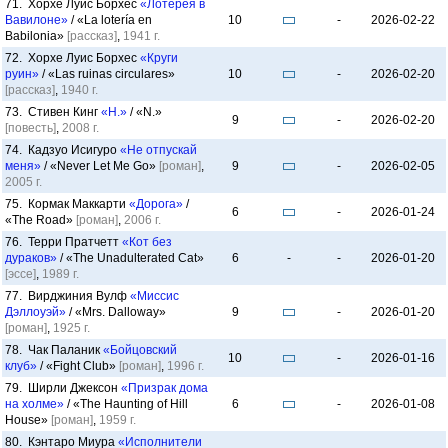
71. Хорхе Луис Борхес
«Лотерея в
Вавилоне»
/ «La lotería en
10
-
2026-02-22
Babilonia»
[рассказ]
,
1941 г.
72. Хорхе Луис Борхес
«Круги
руин»
/ «Las ruinas circulares»
10
-
2026-02-20
[рассказ]
,
1940 г.
73. Стивен Кинг
«Н.»
/ «N.»
9
-
2026-02-20
[повесть]
,
2008 г.
74. Кадзуо Исигуро
«Не отпускай
меня»
/ «Never Let Me Go»
[роман]
,
9
-
2026-02-05
2005 г.
75. Кормак Маккарти
«Дорога»
/
6
-
2026-01-24
«The Road»
[роман]
,
2006 г.
76. Терри Пратчетт
«Кот без
дураков»
/ «The Unadulterated Cat»
6
-
-
2026-01-20
[эссе]
,
1989 г.
77. Вирджиния Вулф
«Миссис
Дэллоуэй»
/ «Mrs. Dalloway»
9
-
2026-01-20
[роман]
,
1925 г.
78. Чак Паланик
«Бойцовский
10
-
2026-01-16
клуб»
/ «Fight Club»
[роман]
,
1996 г.
79. Ширли Джексон
«Призрак дома
на холме»
/ «The Haunting of Hill
6
-
2026-01-08
House»
[роман]
,
1959 г.
80. Кэнтаро Миура
«Исполнители