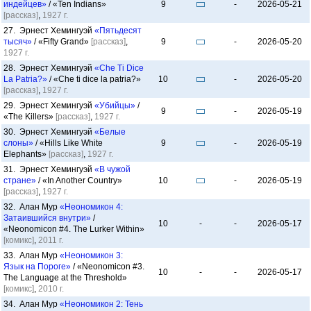
индейцев»
/ «Ten Indians»
9
-
2026-05-21
[рассказ]
,
1927 г.
27. Эрнест Хемингуэй
«Пятьдесят
тысяч»
/ «Fifty Grand»
[рассказ]
,
9
-
2026-05-20
1927 г.
28. Эрнест Хемингуэй
«Che Ti Dice
La Patria?»
/ «Che ti dice la patria?»
10
-
2026-05-20
[рассказ]
,
1927 г.
29. Эрнест Хемингуэй
«Убийцы»
/
9
-
2026-05-19
«The Killers»
[рассказ]
,
1927 г.
30. Эрнест Хемингуэй
«Белые
слоны»
/ «Hills Like White
9
-
2026-05-19
Elephants»
[рассказ]
,
1927 г.
31. Эрнест Хемингуэй
«В чужой
стране»
/ «In Another Country»
10
-
2026-05-19
[рассказ]
,
1927 г.
32. Алан Мур
«Неономикон 4:
Затаившийся внутри»
/
10
-
-
2026-05-17
«Neonomicon #4. The Lurker Within»
[комикс]
,
2011 г.
33. Алан Мур
«Неономикон 3:
Язык на Пороге»
/ «Neonomicon #3.
10
-
-
2026-05-17
The Language at the Threshold»
[комикс]
,
2010 г.
34. Алан Мур
«Неономикон 2: Тень