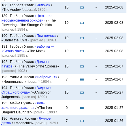
188. Герберт Уэллс
«Яблоко»
/
10
-
2025-02-08
«The Apple»
[рассказ]
,
1896 г.
189. Герберт Уэллс
«Цветение
необыкновенной орхидеи»
/ «The
10
-
2025-02-08
Flowering of the Strange Orchid»
[рассказ]
,
1894 г.
190. Герберт Уэллс
«Под ножом»
/
10
-
2025-02-08
«Under the Knife»
[рассказ]
,
1896 г.
191. Герберт Уэллс
«Бабочка —
«Genus Novo»
/ «The Moth»
10
-
2025-02-08
[рассказ]
,
1895 г.
192. Герберт Уэллс
«Долина
пауков»
/ «The Valley of the Spiders»
10
-
2025-02-07
[рассказ]
,
1903 г.
193. Уильям Гибсон
«Нейромант»
/
7
-
2025-02-07
«Neuromancer»
[роман]
,
1984 г.
194. Герберт Уэллс
«Видение
Страшного суда»
/ «A Vision of
10
-
2025-01-27
Judgement»
[рассказ]
,
1899 г.
195. Майкл Суэнвик
«Дочь
железного дракона»
/ «The Iron
9
-
2025-01-27
Dragon's Daughter»
[роман]
,
1993 г.
196. Алистер Кроули
«Лунное
7
-
2025-01-26
дитя»
/ «Moonchild»
[роман]
,
1929 г.