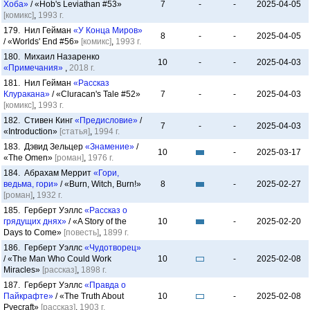
Хоба»
/ «Hob's Leviathan #53»
7
-
-
2025-04-05
[комикс]
,
1993 г.
179. Нил Гейман
«У Конца Миров»
8
-
-
2025-04-05
/ «Worlds' End #56»
[комикс]
,
1993 г.
180. Михаил Назаренко
10
-
-
2025-04-03
«Примечания»
,
2018 г.
181. Нил Гейман
«Рассказ
Клуракана»
/ «Cluracan's Tale #52»
7
-
-
2025-04-03
[комикс]
,
1993 г.
182. Стивен Кинг
«Предисловие»
/
7
-
-
2025-04-03
«Introduction»
[статья]
,
1994 г.
183. Дэвид Зельцер
«Знамение»
/
10
-
2025-03-17
«The Omen»
[роман]
,
1976 г.
184. Абрахам Меррит
«Гори,
ведьма, гори»
/ «Burn, Witch, Burn!»
8
-
2025-02-27
[роман]
,
1932 г.
185. Герберт Уэллс
«Рассказ о
грядущих днях»
/ «A Story of the
10
-
2025-02-20
Days to Come»
[повесть]
,
1899 г.
186. Герберт Уэллс
«Чудотворец»
/ «The Man Who Could Work
10
-
2025-02-08
Miracles»
[рассказ]
,
1898 г.
187. Герберт Уэллс
«Правда о
Пайкрафте»
/ «The Truth About
10
-
2025-02-08
Pyecraft»
[рассказ]
,
1903 г.