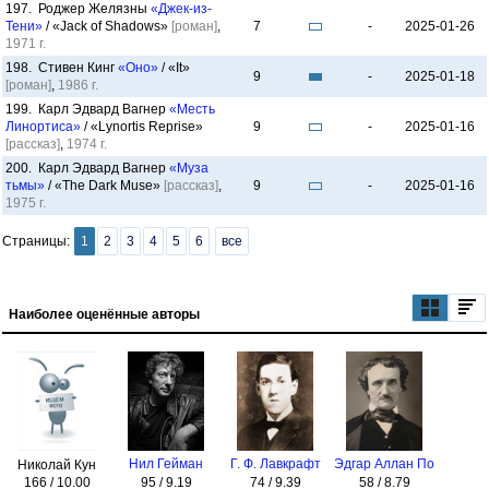
197. Роджер Желязны
«Джек-из-
Тени»
/ «Jack of Shadows»
[роман]
,
7
-
2025-01-26
1971 г.
198. Стивен Кинг
«Оно»
/ «It»
9
-
2025-01-18
[роман]
,
1986 г.
199. Карл Эдвард Вагнер
«Месть
Линортиса»
/ «Lynortis Reprise»
9
-
2025-01-16
[рассказ]
,
1974 г.
200. Карл Эдвард Вагнер
«Муза
тьмы»
/ «The Dark Muse»
[рассказ]
,
9
-
2025-01-16
1975 г.
Страницы:
1
2
3
4
5
6
все
Наиболее оценённые авторы
Нил Гейман
Г. Ф. Лавкрафт
Эдгар Аллан По
Николай Кун
166 / 10.00
95 / 9.19
74 / 9.39
58 / 8.79