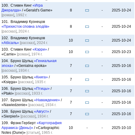
100. Стивен Кинг
«Игра
Джералда»
/ «Gerald's Game»
8
-
2025-10-24
[роман]
,
1992 г.
101. Владимир Кузнецов
«Прихисток сповна злодіїв»
8
-
2025-10-24
[рассказ]
,
2024 г.
102. Владимир Кузнецов
10
-
2025-10-24
«Абісаль»
[рассказ]
,
2024 г.
103. Стивен Кинг
«Кэрри»
/
10
-
2025-10-23
«Carrie»
[роман]
,
1974 г.
104. Бруно Шульц
«Гениальная
эпоха»
/ «Genialna epoka»
7
-
2025-10-16
[рассказ]
,
1934 г.
105. Бруно Шульц
«Книга»
/
7
-
2025-10-16
«Księga»
[рассказ]
,
1935 г.
106. Бруно Шульц
«Птицы»
/
7
-
2025-10-16
«Ptaki»
[рассказ]
,
1933 г.
107. Бруно Шульц
«Наваждение»
/
7
-
2025-10-16
«Nawiedzenie»
[рассказ]
,
1934 г.
108. Бруно Шульц
«Август»
/
7
-
2025-10-16
«Sierpień»
[рассказ]
,
1934 г.
109. Фрэнк Герберт
«Картография
Арракиса (Дюны)»
/ «Cartographic
10
-
-
2025-10-10
Notes (Dune)»
[статья]
,
1965 г.