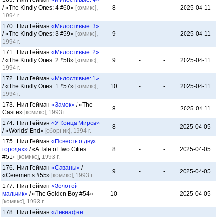
169. Нил Гейман
«Милостивые: 4»
/ «The Kindly Ones: 4 #60»
[комикс]
,
8
-
-
2025-04-11
1994 г.
170. Нил Гейман
«Милостивые: 3»
/ «The Kindly Ones: 3 #59»
[комикс]
,
9
-
-
2025-04-11
1994 г.
171. Нил Гейман
«Милостивые: 2»
/ «The Kindly Ones: 2 #58»
[комикс]
,
9
-
-
2025-04-11
1994 г.
172. Нил Гейман
«Милостивые: 1»
/ «The Kindly Ones: 1 #57»
[комикс]
,
10
-
-
2025-04-11
1994 г.
173. Нил Гейман
«Замок»
/ «The
8
-
-
2025-04-11
Castle»
[комикс]
,
1993 г.
174. Нил Гейман
«У Конца Миров»
8
-
-
2025-04-05
/ «Worlds' End»
[сборник]
,
1994 г.
175. Нил Гейман
«Повесть о двух
городах»
/ «A Tale of Two Cities
8
-
-
2025-04-05
#51»
[комикс]
,
1993 г.
176. Нил Гейман
«Саваны»
/
9
-
-
2025-04-05
«Cerements #55»
[комикс]
,
1993 г.
177. Нил Гейман
«Золотой
мальчик»
/ «The Golden Boy #54»
10
-
-
2025-04-05
[комикс]
,
1993 г.
178. Нил Гейман
«Левиафан