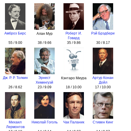
Амброз Бирс
Роберт И.
Рэй Брэдбери
Алан Мур
Говард
55 / 9.00
38 / 9.66
35 / 9.86
30 / 8.17
Дж. Р. Р. Толкин
Эрнест
Артур Конан
Кэнтаро Миура
Хемингуэй
Дойл
26 / 8.62
23 / 9.09
18 / 10.00
17 / 10.00
Михаил
Николай Гоголь
Чак Паланик
Стивен Кинг
Лермонтов