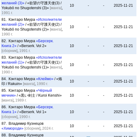
желаний (3)»
/ «欲望の守護天使(3) /
10
-
-
2025-11-21
Yokubō no Shugotenshi (3)»
[манга]
,
1991 г.
81. Кэнтаро Миура
«Исполнители
желаний (2)»
/ «欲望の守護天使(2) /
10
-
-
2025-11-21
Yokubō no Shugotenshi (2)»
[манга]
,
1990 г.
82. Кэнтаро Миура
«Берсерк.
Книга 2»
/ «Berserk. Vol 2»
10
-
-
2025-11-21
[сборник]
,
1991 г.
83. Кэнтаро Миура
«Исполнители
желаний (1)»
/ «欲望の守護天使(1) /
10
-
-
2025-11-21
Yokubō no Shugotenshi (1)»
[манга]
,
1990 г.
84. Кэнтаро Миура
«Клеймо»
/ «烙
10
-
-
2025-11-21
印 / Rakuin»
[манга]
,
1990 г.
85. Кэнтаро Миура
«Чёрный
мечник»
/ «黒い剣士 / Kuroi Kenshi»
10
-
-
2025-11-21
[манга]
,
1989 г.
86. Кэнтаро Миура
«Берсерк.
Книга 1»
/ «Berserk. Vol 1»
10
-
-
2025-11-21
[сборник]
,
1990 г.
87. Владимир Кузнецов
10
-
-
2025-11-21
«Химороди»
[сборник]
,
2024 г.
88. Владимир Кузнецов