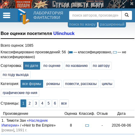
ЛАБОРАТОРИЯ
ФАНТАСТИКИ
поиск по жанру
расширенный
Все оценки посетителя
Ulinchuck
Всего оценок: 1085
Классифицировано произведений: 56 (
— классифицировано,
— не
классифицировано)
Сортировка:
по дате
по оценке
по названию
по автору
по году выхода
Категория:
все формы
романы
повести, рассказы
циклы
графические пр-ния
Страницы:
1
2
3
4
5
6
все
Произведение
Оценка
Классиф.
Отзыв
Дата
1. Тимоти Зан
«Наследник
Империи»
/ «Heir to the Empire»
8
-
2026-08-06
[роман]
,
1991 г.