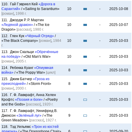
110. Гай Гэвриел Кей
«Дорога в
Сарантий»
/ «Sailing to Sarantium»
10
-
2025-10-08
[роман]
,
1998 г.
111. Джордж Р. Р. Мартин
«Ледяной дракон»
/ «The Ice
10
-
2025-10-07
Dragon»
[рассказ]
,
1980 г.
112. Глен Кук
«Чёрный Отряд»
/
«The Black Company»
[роман]
,
1984
10
-
2025-10-03
г.
113. Джон Скальци
«Обречённые
на победу»
/ «Old Man's War»
10
-
2025-10-03
[роман]
,
2005 г.
114. Ребекка Куанг
«Опиумная
8
-
2025-10-03
война»
/ «The Poppy War»
[цикл]
115. Джим Батчер
«Гроза из
преисподней»
/ «Storm Front»
8
-
2025-10-03
[роман]
,
2000 г.
116. Г. Ф. Лавкрафт, Анна Хелен
Крофтс
«Поэзия и боги»
/ «Poetry
9
-
2025-10-03
and the Gods»
[рассказ]
,
1920 г.
117. Г. Ф. Лавкрафт, Уинифред В.
Джексон
«Зелёный луг»
/ «The
9
-
2025-10-03
Green Meadow»
[рассказ]
,
1927 г.
118. Тэд Уильямс
«Трон из костей
дракона»
/ «The Dragonbone Chair»
6
-
2025-09-20