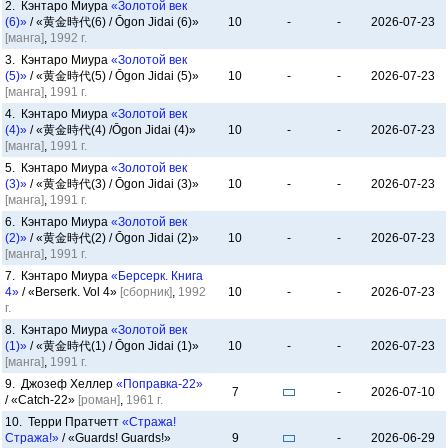
2. Кэнтаро Миура
«Золотой век
(6)»
/ «黄金時代(6) / Ōgon Jidai (6)»
10
-
-
2026-07-23
[манга]
,
1992 г.
3. Кэнтаро Миура
«Золотой век
(5)»
/ «黄金時代(5) / Ōgon Jidai (5)»
10
-
-
2026-07-23
[манга]
,
1991 г.
4. Кэнтаро Миура
«Золотой век
(4)»
/ «黄金時代(4) /Ōgon Jidai (4)»
10
-
-
2026-07-23
[манга]
,
1991 г.
5. Кэнтаро Миура
«Золотой век
(3)»
/ «黄金時代(3) / Ōgon Jidai (3)»
10
-
-
2026-07-23
[манга]
,
1991 г.
6. Кэнтаро Миура
«Золотой век
(2)»
/ «黄金時代(2) / Ōgon Jidai (2)»
10
-
-
2026-07-23
[манга]
,
1991 г.
7. Кэнтаро Миура
«Берсерк. Книга
4»
/ «Berserk. Vol 4»
[сборник]
,
1992
10
-
-
2026-07-23
г.
8. Кэнтаро Миура
«Золотой век
(1)»
/ «黄金時代(1) / Ōgon Jidai (1)»
10
-
-
2026-07-23
[манга]
,
1991 г.
9. Джозеф Хеллер
«Поправка-22»
7
-
2026-07-10
/ «Catch-22»
[роман]
,
1961 г.
10. Терри Пратчетт
«Стража!
Стража!»
/ «Guards! Guards!»
9
-
2026-06-29