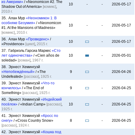
из Америки»
/ «Neonomicon #2. The
10
-
-
2026-05-17
Shadow Out of America»
[комикс]
,
2010 г.
35. Алан Мур
«Неономикон 1: В
особняке Безумия»
/ «Neonomicon
10
-
-
2026-05-17
#1. At the Mansions of Madness»
[комикс]
,
2010 г.
36. Алан Мур
«Провиденс»
/
10
-
2026-05-17
«Providence»
[цикл]
,
2015 г.
37. Габриэль Гарсиа Маркес
«Сто
лет одиночества»
/ «Cien años de
10
-
2026-05-01
soledad»
[роман]
,
1967 г.
38. Эрнест Хемингуэй
«Непобеждённый»
/ «The
9
-
2026-04-26
Undefeated»
[рассказ]
,
1925 г.
39. Эрнест Хемингуэй
«Что-то
кончилось»
/ «The End of
9
-
2026-04-25
Something»
[рассказ]
,
1925 г.
40. Эрнест Хемингуэй
«Индейский
посёлок»
/ «Indian Camp»
[рассказ]
,
10
-
2026-04-25
1925 г.
41. Эрнест Хемингуэй
«Кросс по
снегу»
/ «Cross Country Snow»
8
-
2026-04-25
[рассказ]
,
1924 г.
42. Эрнест Хемингуэй
«Кошка под