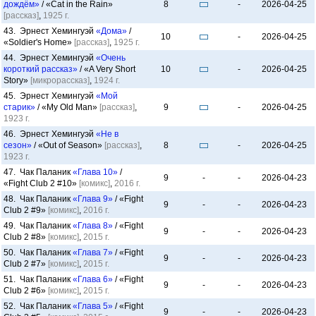
дождём»
/ «Cat in the Rain»
8
-
2026-04-25
[рассказ]
,
1925 г.
43. Эрнест Хемингуэй
«Дома»
/
10
-
2026-04-25
«Soldier's Home»
[рассказ]
,
1925 г.
44. Эрнест Хемингуэй
«Очень
короткий рассказ»
/ «A Very Short
10
-
2026-04-25
Story»
[микрорассказ]
,
1924 г.
45. Эрнест Хемингуэй
«Мой
старик»
/ «My Old Man»
[рассказ]
,
9
-
2026-04-25
1923 г.
46. Эрнест Хемингуэй
«Не в
сезон»
/ «Out of Season»
[рассказ]
,
8
-
2026-04-25
1923 г.
47. Чак Паланик
«Глава 10»
/
9
-
-
2026-04-23
«Fight Club 2 #10»
[комикс]
,
2016 г.
48. Чак Паланик
«Глава 9»
/ «Fight
9
-
-
2026-04-23
Club 2 #9»
[комикс]
,
2016 г.
49. Чак Паланик
«Глава 8»
/ «Fight
9
-
-
2026-04-23
Club 2 #8»
[комикс]
,
2015 г.
50. Чак Паланик
«Глава 7»
/ «Fight
9
-
-
2026-04-23
Club 2 #7»
[комикс]
,
2015 г.
51. Чак Паланик
«Глава 6»
/ «Fight
9
-
-
2026-04-23
Club 2 #6»
[комикс]
,
2015 г.
52. Чак Паланик
«Глава 5»
/ «Fight
9
-
-
2026-04-23