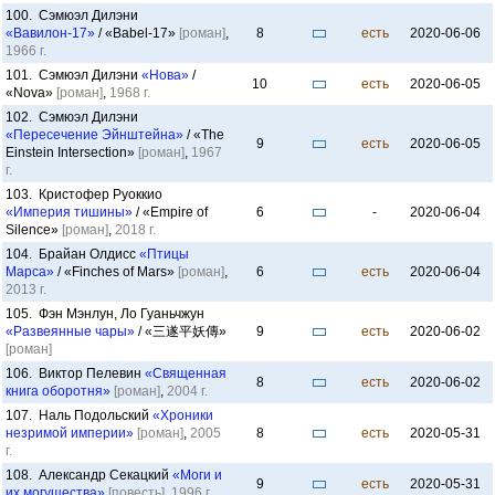
100. Сэмюэл Дилэни
«Вавилон-17»
/ «Babel-17»
[роман]
,
8
есть
2020-06-06
1966 г.
101. Сэмюэл Дилэни
«Нова»
/
10
есть
2020-06-05
«Nova»
[роман]
,
1968 г.
102. Сэмюэл Дилэни
«Пересечение Эйнштейна»
/ «The
9
есть
2020-06-05
Einstein Intersection»
[роман]
,
1967
г.
103. Кристофер Руоккио
«Империя тишины»
/ «Empire of
6
-
2020-06-04
Silence»
[роман]
,
2018 г.
104. Брайан Олдисс
«Птицы
Марса»
/ «Finches of Mars»
[роман]
,
6
есть
2020-06-04
2013 г.
105. Фэн Мэнлун, Ло Гуаньчжун
«Развеянные чары»
/ «三遂平妖傳»
9
есть
2020-06-02
[роман]
106. Виктор Пелевин
«Священная
8
есть
2020-06-02
книга оборотня»
[роман]
,
2004 г.
107. Наль Подольский
«Хроники
незримой империи»
[роман]
,
2005
8
есть
2020-05-31
г.
108. Александр Секацкий
«Моги и
9
есть
2020-05-31
их могущества»
[повесть]
,
1996 г.