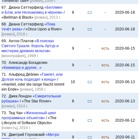
Thirteenth Tale»
[роман]
,
2006 г.
67. Диана Сеттерфилд
«Беллмен
и Блэк, или Незнакомец в чёрном»
/
8
-
2020-06-18
«Bellman & Black»
[роман]
,
2013 г.
68. Диана Сеттерфилд
«Пока
течёт река»
/ «Once Upon a River»
8
-
2020-06-18
[роман]
,
2018 г.
69. Антон Платов
«В поисках
Святого Грааля. Король Артур и
9
-
есть
2020-06-15
мистерии древних кельтов»
[монография]
,
1999 г.
70. Александр Богаделин
9
-
есть
2020-06-15
«Кикимора и другие...»
71. Альфред Дёблин
«Гамлет, или
Долгая ночь подходит к концу»
/
10
есть
2020-06-13
«Hamlet, oder die lange Nacht nimmt
ein Ende»
[роман]
,
1956 г.
72. Джек Лондон
«Смирительная
рубашка»
/ «The Star Rover»
8
есть
2020-06-13
[роман]
,
1914 г.
73. Тед Чан
«Жизненный цикл
программных объектов»
/ «The
8
есть
2020-06-12
Lifecycle of Software Objects»
[повесть]
,
2010 г.
74. Дмитрий Глуховский
«Метро
9
есть
2020-06-11