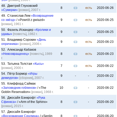
3/9»
[роман]
,
2006 г.
48. Дмитрий Глуховский
8
есть
2020-06-26
«Сумерки»
[роман]
,
2007 г.
49. Станислав Лем
«Возвращение
со звёзд»
/ «Powrót z gwiazd»
9
есть
2020-06-25
[роман]
,
1961 г.
50. Фазиль Искандер
«Кролики и
9
-
2020-06-25
удавы»
[повесть]
,
1982 г.
51. Владимир Сорокин
«День
9
есть
2020-06-23
опричника»
[роман]
,
2006 г.
52. Александр Кабаков
«Невозвращенец»
[повесть]
,
1989
8
есть
2020-06-23
г.
53. Татьяна Толстая
«Кысь»
7
есть
2020-06-22
[роман]
,
2000 г.
54. Пётр Бормор
«Игры
9
-
-
2020-06-22
демиургов»
[сборник]
,
2007 г.
55. Клиффорд Саймак
«Заповедник гоблинов»
/ «The
10
-
2020-06-22
Goblin Reservation»
[роман]
,
1968 г.
56. Джосайя Бэнкрофт
«Рука
Сфинкса»
/ «Arm of the Sphinx»
8
-
2020-06-20
[роман]
,
2015 г.
57. Джосайя Бэнкрофт
«Восхождение Сенлина»
/ «Senlin
8
-
2020-06-20