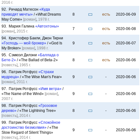
2016 г.
92. Ричард Матесон
«Куда
приводят мечты»
/ «What Dreams
8
есть
2020-06-09
May Come»
[роман]
,
1978 г.
93. Мария Галина
«Автохтоны»
7
есть
2020-06-08
[роман]
,
2015 г.
94. Кристофер Бакли, Джон Тирни
«Господь — мой брокер»
/ «God Is
9
есть
2020-06-07
My Broker»
[роман]
,
1998 г.
95. Сэмюэл Дилэни
«Баллада о
Бете-2»
/ «The Ballad of Beta-2»
8
есть
2020-06-06
[повесть]
,
1965 г.
96. Патрик Ротфусс
«Страхи
мудреца»
/ «The Wise Man's Fear»
9
-
2020-06-06
[роман]
,
2011 г.
97. Патрик Ротфусс
«Имя ветра»
/
«The Name of the Wind»
[роман]
,
9
-
2020-06-06
2007 г.
98. Патрик Ротфусс
«Грозовое
дерево»
/ «The Lightning Tree»
8
-
2020-06-06
[повесть]
,
2014 г.
99. Патрик Ротфусс
«Спокойное
достоинство безмолвия»
/ «The
9
-
2020-06-06
Slow Regard of Silent Things»
[повесть]
,
2014 г.