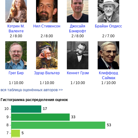
Кэтрин М.
Нил Стивенсон
Джосайя
Брайан Олдисс
Валенте
Бэнкрофт
2 / 8.00
2 / 8.00
2 / 8.00
2 / 7.00
Грег Бир
Эдгар Вальтер
Кеннет Грэм
Клиффорд
Саймак
1 / 10.00
1 / 10.00
1 / 10.00
1 / 10.00
вся таблица оценённых авторов >>
Гистограмма распределения оценок