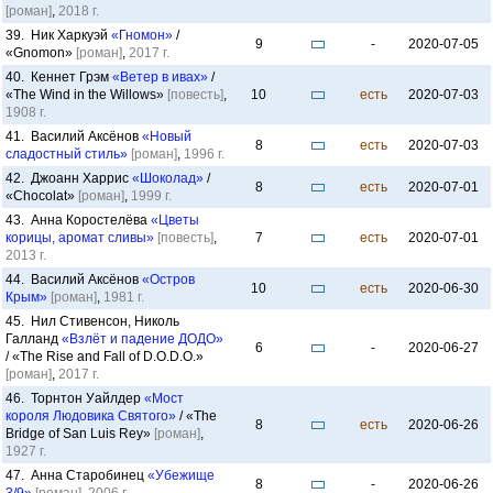
[роман]
,
2018 г.
39. Ник Харкуэй
«Гномон»
/
9
-
2020-07-05
«Gnomon»
[роман]
,
2017 г.
40. Кеннет Грэм
«Ветер в ивах»
/
«The Wind in the Willows»
[повесть]
,
10
есть
2020-07-03
1908 г.
41. Василий Аксёнов
«Новый
8
есть
2020-07-03
сладостный стиль»
[роман]
,
1996 г.
42. Джоанн Харрис
«Шоколад»
/
8
есть
2020-07-01
«Chocolat»
[роман]
,
1999 г.
43. Анна Коростелёва
«Цветы
корицы, аромат сливы»
[повесть]
,
7
есть
2020-07-01
2013 г.
44. Василий Аксёнов
«Остров
10
есть
2020-06-30
Крым»
[роман]
,
1981 г.
45. Нил Стивенсон, Николь
Галланд
«Взлёт и падение ДОДО»
6
-
2020-06-27
/ «The Rise and Fall of D.O.D.O.»
[роман]
,
2017 г.
46. Торнтон Уайлдер
«Мост
короля Людовика Святого»
/ «The
8
есть
2020-06-26
Bridge of San Luis Rey»
[роман]
,
1927 г.
47. Анна Старобинец
«Убежище
8
-
2020-06-26