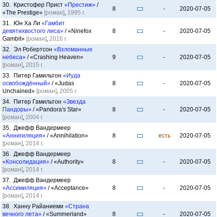
30. Кристофер Прист
«Престиж»
/
8
-
2020-07-05
«The Prestige»
[роман]
,
1995 г.
31. Юн Ха Ли
«Гамбит
девятихвостого лиса»
/ «Ninefox
8
-
2020-07-05
Gambit»
[роман]
,
2016 г.
32. Эл Робертсон
«Взломанные
небеса»
/ «Crashing Heaven»
9
-
2020-07-05
[роман]
,
2015 г.
33. Питер Гамильтон
«Иуда
освобождённый»
/ «Judas
8
-
2020-07-05
Unchained»
[роман]
,
2005 г.
34. Питер Гамильтон
«Звезда
Пандоры»
/ «Pandora's Star»
8
-
2020-07-05
[роман]
,
2004 г.
35. Джефф Вандермеер
«Аннигиляция»
/ «Annihilation»
8
есть
2020-07-05
[роман]
,
2014 г.
36. Джефф Вандермеер
«Консолидация»
/ «Authority»
8
-
2020-07-05
[роман]
,
2014 г.
37. Джефф Вандермеер
«Ассимиляция»
/ «Acceptance»
8
-
2020-07-05
[роман]
,
2014 г.
38. Ханну Райаниеми
«Страна
вечного лета»
/ «Summerland»
8
-
2020-07-05