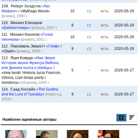
109. Роберт Холдсток
«Лес
Мифаго»
/ «Mythago Wood»
10
есть
2020-05-29
[роман]
,
1984 г.
110. Михаил Елизаров
8
есть
2020-05-29
«Библиотекарь»
[роман]
,
2007 г.
111. Михаил Кононов
«Голая
10
есть
2020-05-28
пионерка»
[роман]
,
2001 г.
112. Персиваль Эверетт
«Глиф»
/
9
есть
2020-05-28
«Glyph»
[роман]
,
1999 г.
113. Яцек Комуда
«Имя Зверя.
История жизни Франсуа Вийона,
или Деяния поэта и убийцы»
/
5
-
есть
2020-05-27
«Imię bestii. Historia życia Francois
Villona, czyli dzieje poety i
mordercy»
[сборник]
,
2005 г.
114. Саад Хоссейн
«The Gurkha
and the Lord of Tuesday»
[повесть]
,
9
есть
2020-05-27
2019 г.
Наиболее оценённые авторы