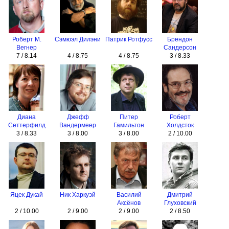
Роберт М.
Сэмюэл Дилэни
Патрик Ротфусс
Брендон
Вегнер
Сандерсон
7 / 8.14
4 / 8.75
4 / 8.75
3 / 8.33
Диана
Джефф
Питер
Роберт
Сеттерфилд
Вандермеер
Гамильтон
Холдсток
3 / 8.33
3 / 8.00
3 / 8.00
2 / 10.00
Яцек Дукай
Ник Харкуэй
Василий
Дмитрий
Аксёнов
Глуховский
2 / 10.00
2 / 9.00
2 / 9.00
2 / 8.50