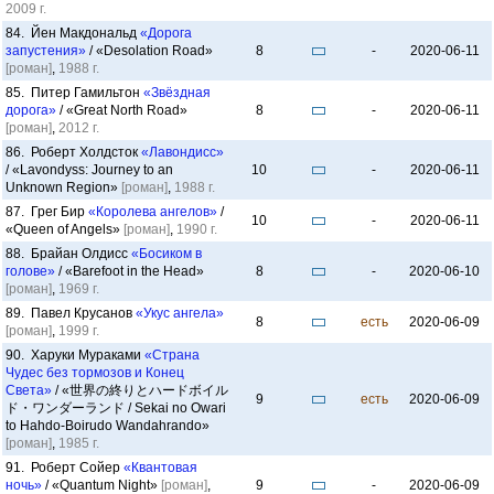
2009 г.
84. Йен Макдональд
«Дорога
запустения»
/ «Desolation Road»
8
-
2020-06-11
[роман]
,
1988 г.
85. Питер Гамильтон
«Звёздная
дорога»
/ «Great North Road»
8
-
2020-06-11
[роман]
,
2012 г.
86. Роберт Холдсток
«Лавондисс»
/ «Lavondyss: Journey to an
10
-
2020-06-11
Unknown Region»
[роман]
,
1988 г.
87. Грег Бир
«Королева ангелов»
/
10
-
2020-06-11
«Queen of Angels»
[роман]
,
1990 г.
88. Брайан Олдисс
«Босиком в
голове»
/ «Barefoot in the Head»
8
-
2020-06-10
[роман]
,
1969 г.
89. Павел Крусанов
«Укус ангела»
8
есть
2020-06-09
[роман]
,
1999 г.
90. Харуки Мураками
«Страна
Чудес без тормозов и Конец
Света»
/ «世界の終りとハードボイル
9
есть
2020-06-09
ド・ワンダーランド / Sekai no Owari
to Hahdo-Boirudo Wandahrando»
[роман]
,
1985 г.
91. Роберт Сойер
«Квантовая
ночь»
/ «Quantum Night»
[роман]
,
9
-
2020-06-09