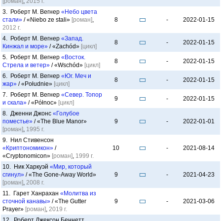
[роман]
,
2015 г.
3. Роберт М. Вегнер
«Небо цвета
стали»
/ «Niebo ze stali»
[роман]
,
8
-
2022-01-15
2012 г.
4. Роберт М. Вегнер
«Запад.
8
-
2022-01-15
Кинжал и море»
/ «Zachód»
[цикл]
5. Роберт М. Вегнер
«Восток.
8
-
2022-01-15
Стрела и ветер»
/ «Wschód»
[цикл]
6. Роберт М. Вегнер
«Юг. Меч и
8
-
2022-01-15
жар»
/ «Południe»
[цикл]
7. Роберт М. Вегнер
«Север. Топор
9
-
2022-01-15
и скала»
/ «Północ»
[цикл]
8. Дженни Джонс
«Голубое
поместье»
/ «The Blue Manor»
9
-
2022-01-01
[роман]
,
1995 г.
9. Нил Стивенсон
«Криптономикон»
/
10
-
2021-08-14
«Cryptonomicon»
[роман]
,
1999 г.
10. Ник Харкуэй
«Мир, который
сгинул»
/ «The Gone-Away World»
9
-
2021-04-23
[роман]
,
2008 г.
11. Гарет Ханрахан
«Молитва из
сточной канавы»
/ «The Gutter
9
-
2021-03-06
Prayer»
[роман]
,
2019 г.
12. Роберт Джексон Беннетт