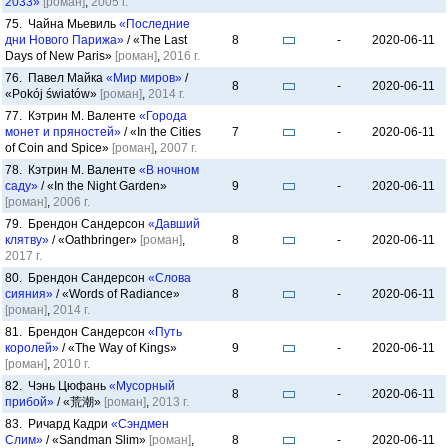
2033»
[роман]
,
2005 г.
75. Чайна Мьевиль
«Последние
дни Нового Парижа»
/ «The Last
8
-
2020-06-11
Days of New Paris»
[роман]
,
2016 г.
76. Павел Майка
«Мир миров»
/
8
-
2020-06-11
«Pokój światów»
[роман]
,
2014 г.
77. Кэтрин М. Валенте
«Города
монет и пряностей»
/ «In the Cities
7
-
2020-06-11
of Coin and Spice»
[роман]
,
2007 г.
78. Кэтрин М. Валенте
«В ночном
саду»
/ «In the Night Garden»
9
-
2020-06-11
[роман]
,
2006 г.
79. Брендон Сандерсон
«Давший
клятву»
/ «Oathbringer»
[роман]
,
8
-
2020-06-11
2017 г.
80. Брендон Сандерсон
«Слова
сияния»
/ «Words of Radiance»
8
-
2020-06-11
[роман]
,
2014 г.
81. Брендон Сандерсон
«Путь
королей»
/ «The Way of Kings»
9
-
2020-06-11
[роман]
,
2010 г.
82. Чэнь Цюфань
«Мусорный
8
-
2020-06-11
прибой»
/ «荒潮»
[роман]
,
2013 г.
83. Ричард Кадри
«Сэндмен
Слим»
/ «Sandman Slim»
[роман]
,
8
-
2020-06-11