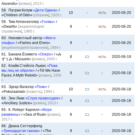
Ascends»
[роман]
,
2013 г.
58. Патрик Колум
«Дети Одина»
/
10
-
есть
2020-06-20
«Children of Odin»
[сборник]
,
1920 г.
59. Тим Аппензеллер
«Гномы»
/
«Dwarfs»
[энциклопедия/
9
-
есть
2020-06-20
справочник]
,
1985 г.
60. Неизвестный автор
«Феи и
эльфы»
/ «Fairies and Elves»
9
-
-
2020-06-20
[энциклопедия/справочник]
,
1984 г.
61. Банана Ёсимото
«Озеро»
/ «み
8
есть
2020-06-19
ずうみ / Mizuumi»
[роман]
,
2005 г.
62. Клайв Стейплз Льюис
«Пока
мы лиц не обрели»
/ «Till We Have
9
-
2020-06-18
Faces: A Myth Retold»
[роман]
,
1956
г.
63. Эдгар Вальтер
«Поки»
/
10
есть
2020-06-18
«Pokuraamat»
[повесть]
,
1994 г.
64. Энн Леки
«Слуги правосудия»
/
6
-
2020-06-18
«Ancillary Justice»
[роман]
,
2013 г.
65. К. Роберт Каргилл
«Море
ржавчины»
/ «Sea of Rust»
[роман]
,
8
-
2020-06-18
2017 г.
66. Диана Сеттерфилд
«Тринадцатая сказка»
/ «The
9
-
2020-06-18