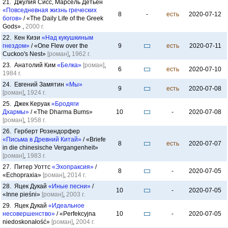
21. Джулия Сисс, Марсель Детьен
«Повседневная жизнь греческих
8
-
есть
2020-07-12
богов»
/ «The Daily Life of the Greek
Gods» ,
2000 г.
22. Кен Кизи
«Над кукушкиным
гнездом»
/ «One Flew over the
9
есть
2020-07-11
Cuckoo's Nest»
[роман]
,
1962 г.
23. Анатолий Ким
«Белка»
[роман]
,
6
есть
2020-07-10
1984 г.
24. Евгений Замятин
«Мы»
9
есть
2020-07-08
[роман]
,
1924 г.
25. Джек Керуак
«Бродяги
Дхармы»
/ «The Dharma Bums»
10
-
2020-07-08
[роман]
,
1958 г.
26. Герберт Розендорфер
«Письма в Древний Китай»
/ «Briefe
8
есть
2020-07-07
in die chinesische Vergangenheit»
[роман]
,
1983 г.
27. Питер Уоттс
«Эхопраксия»
/
8
-
2020-07-05
«Echopraxia»
[роман]
,
2014 г.
28. Яцек Дукай
«Иные песни»
/
10
-
2020-07-05
«Inne pieśni»
[роман]
,
2003 г.
29. Яцек Дукай
«Идеальное
несовершенство»
/ «Perfekcyjna
10
-
2020-07-05
niedoskonałość»
[роман]
,
2004 г.