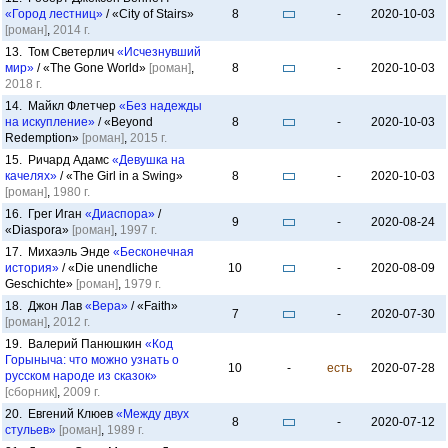
«Город лестниц»
/ «City of Stairs»
8
-
2020-10-03
[роман]
,
2014 г.
13. Том Светерлич
«Исчезнувший
мир»
/ «The Gone World»
[роман]
,
8
-
2020-10-03
2018 г.
14. Майкл Флетчер
«Без надежды
на искупление»
/ «Beyond
8
-
2020-10-03
Redemption»
[роман]
,
2015 г.
15. Ричард Адамс
«Девушка на
качелях»
/ «The Girl in a Swing»
8
-
2020-10-03
[роман]
,
1980 г.
16. Грег Иган
«Диаспора»
/
9
-
2020-08-24
«Diaspora»
[роман]
,
1997 г.
17. Михаэль Энде
«Бесконечная
история»
/ «Die unendliche
10
-
2020-08-09
Geschichte»
[роман]
,
1979 г.
18. Джон Лав
«Вера»
/ «Faith»
7
-
2020-07-30
[роман]
,
2012 г.
19. Валерий Панюшкин
«Код
Горыныча: что можно узнать о
10
-
есть
2020-07-28
русском народе из сказок»
[сборник]
,
2009 г.
20. Евгений Клюев
«Между двух
8
-
2020-07-12
стульев»
[роман]
,
1989 г.