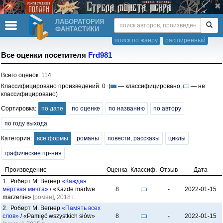
ЛАБОРАТОРИЯ
ФАНТАСТИКИ
поиск по жанру
расширенный
Все оценки посетителя
Frd981
Всего оценок: 114
Классифицировано произведений: 0 (
— классифицировано,
— не
классифицировано)
Сортировка:
по дате
по оценке
по названию
по автору
по году выхода
Категория:
все формы
романы
повести, рассказы
циклы
графические пр-ния
Произведение
Оценка
Классиф.
Отзыв
Дата
1. Роберт М. Вегнер
«Каждая
мёртвая мечта»
/ «Każde martwe
8
-
2022-01-15
marzenie»
[роман]
,
2018 г.
2. Роберт М. Вегнер
«Память всех
слов»
/ «Pamięć wszystkich słów»
8
-
2022-01-15