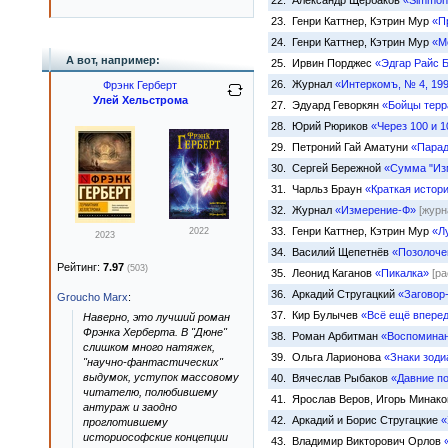
22. Александр Щербаков
«Simmons
23. Генри Каттнер, Кэтрин Мур
«П
24. Генри Каттнер, Кэтрин Мур
«М
А вот, например:
25. Ирвин Порджес
«Эдгар Райс 
26. Журнал
«Интеркомъ, № 4, 19
Фрэнк Герберт
Улей Хельстрома
27. Эдуард Геворкян
«Бойцы терр
28. Юрий Рюриков
«Через 100 и 
29. Петроний Гай Аматуни
«Парад
30. Сергей Бережной
«Сумма "Из
31. Чарльз Браун
«Краткая истори
32. Журнал
«Измерение-Ф»
[журн
33. Генри Каттнер, Кэтрин Мур
«Л
2022
2023
34. Василий Щепетнёв
«Позолоче
Рейтинг:
7.97
(503)
35. Леонид Каганов
«Пикалка»
[ра
36. Аркадий Стругацкий
«Заговор
Groucho Marx
:
37. Кир Булычев
«Всё ещё вперед
Наверно, это лучший роман
Фрэнка Херберта. В "Дюне"
38. Роман Арбитман
«Воспоминан
слишком много натяжек,
39. Ольга Ларионова
«Знаки зоди
"научно-фантастических"
выдумок, уступок массовому
40. Вячеслав Рыбаков
«Давние п
читателю, полюбившему
41. Ярослав Веров, Игорь Минак
антураж и заодно
42. Аркадий и Борис Стругацкие
«
проглотившему
историософские концепции
43. Владимир Викторович Орлов