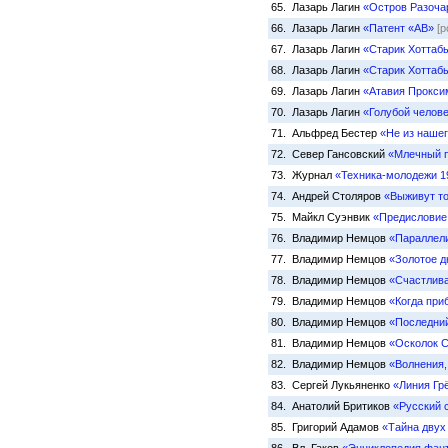
65. Лазарь Лагин
«Остров Разоча
66. Лазарь Лагин
«Патент «АВ»
[р
67. Лазарь Лагин
«Старик Хоттабы
68. Лазарь Лагин
«Старик Хоттабы
69. Лазарь Лагин
«Атавия Прокси
70. Лазарь Лагин
«Голубой челов
71. Альфред Бестер
«Не из наше
72. Север Гансовский
«Млечный 
73. Журнал
«Техника-молодежи 1
74. Андрей Столяров
«Выживут то
75. Майкл Суэнвик
«Предисловие 
76. Владимир Немцов
«Параллели
77. Владимир Немцов
«Золотое д
78. Владимир Немцов
«Счастлива
79. Владимир Немцов
«Когда при
80. Владимир Немцов
«Последний
81. Владимир Немцов
«Осколок 
82. Владимир Немцов
«Волнения,
83. Сергей Лукьяненко
«Линия Гр
84. Анатолий Бритиков
«Русский 
85. Григорий Адамов
«Тайна двух