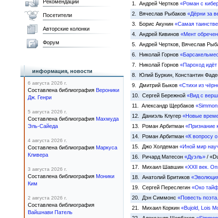
Рекомендации
1. Андрей Чертков
«Роман с кибе
2. Вячеслав Рыбаков
«Дёрни за в
Посетители
3. Борис Акунин
«Самая таинстве
Авторские колонки
4. Андрей Кивинов
«Мент обрече
Форум
5. Андрей Чертков, Вячеслав Ры
6. Николай Горнов
«Барсакельмес
7. Николай Горнов
«Пароход идёт
информация, новости
8. Юлий Буркин, Константин Фад
6 августа 2026 г.
9. Дмитрий Быков
«Стихи из чёрн
Составлена библиография
Вероники
10. Сергей Бережной
«Вид с вер
Дж. Генри
11. Александр Щербаков
«Simmons
5 августа 2026 г.
12. Даниэль Клугер
«Новые врем
Составлена библиография
Махмуда
Эль-Сайеда
13. Роман Арбитман
«Признание 
14. Роман Арбитман
«К вопросу о
4 августа 2026 г.
15. Джо Холдеман
«Иной мир нау
Составлена библиография
Маркуса
Кливера
16. Ричард Матесон
«Дуэль»
/ «D
17. Михаил Шавшин
«XXII век. О
3 августа 2026 г.
Составлена библиография
Моники
18. Анатолий Бритиков
«Эволюция
Ким
19. Сергей Переслегин
«Око тайф
20. Дэн Симмонс
«Повесть поэта
2 августа 2026 г.
Составлена библиография
21. Михаил Коркин
«Bujold, Lois M
Вайшнави Патель