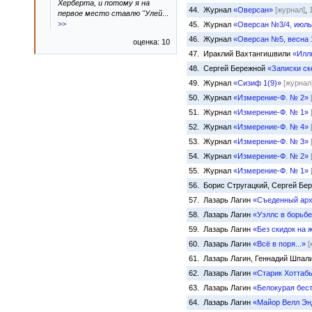
Херберта, и потому я на
44. Журнал
«Оверсан»
[журнал]
,
первое место ставлю "Улей
...
>>
45. Журнал
«Оверсан №3/4, июль
46. Журнал
«Оверсан №5, весна 
оценка: 10
47. Ираклий Вахтангишвили
«Илл
48. Сергей Бережной
«Записки ск
49. Журнал
«Сизиф 1(9)»
[журнал
50. Журнал
«Измерение-Ф. № 2»
51. Журнал
«Измерение-Ф. № 1»
52. Журнал
«Измерение-Ф. № 4»
53. Журнал
«Измерение-Ф. № 3»
54. Журнал
«Измерение-Ф. № 2»
55. Журнал
«Измерение-Ф. № 1»
56. Борис Стругацкий, Сергей Бе
57. Лазарь Лагин
«Съеденный арх
58. Лазарь Лагин
«Уэллс в борьб
59. Лазарь Лагин
«Без скидок на 
60. Лазарь Лагин
«Всё в поря...»
[
61. Лазарь Лагин, Геннадий Шпал
62. Лазарь Лагин
«Старик Хоттаб
63. Лазарь Лагин
«Белокурая бес
64. Лазарь Лагин
«Майор Велл Э