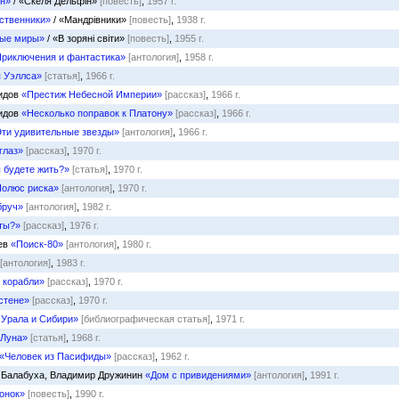
н»
/ «Скеля Дельфін»
[повесть]
,
1957 г.
ственники»
/ «Мандрівники»
[повесть]
,
1938 г.
ные миры»
/ «В зоряні світи»
[повесть]
,
1955 г.
риключения и фантастика»
[антология]
,
1958 г.
 Уэллса»
[статья]
,
1966 г.
нидов
«Престиж Небесной Империи»
[рассказ]
,
1966 г.
нидов
«Несколько поправок к Платону»
[рассказ]
,
1966 г.
ти удивительные звезды»
[антология]
,
1966 г.
глаз»
[рассказ]
,
1970 г.
 будете жить?»
[статья]
,
1970 г.
олюс риска»
[антология]
,
1970 г.
бруч»
[антология]
,
1982 г.
 ты?»
[рассказ]
,
1976 г.
цев
«Поиск-80»
[антология]
,
1980 г.
[антология]
,
1983 г.
 корабли»
[рассказ]
,
1970 г.
стене»
[рассказ]
,
1970 г.
 Урала и Сибири»
[библиографическая статья]
,
1971 г.
 Луна»
[статья]
,
1968 г.
«Человек из Пасифиды»
[рассказ]
,
1962 г.
 Балабуха, Владимир Дружинин
«Дом с привидениями»
[антология]
,
1991 г.
онок»
[повесть]
,
1990 г.