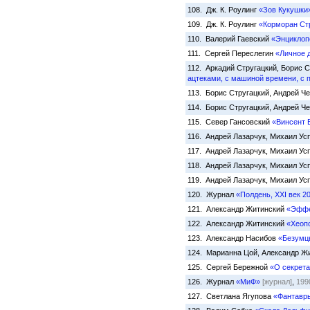
108. Дж. К. Роулинг
«Зов Кукушки
109. Дж. К. Роулинг
«Корморан Ст
110. Валерий Гаевский
«Энциклоп
111. Сергей Переслегин
«Личное 
112. Аркадий Стругацкий, Борис
ацтеками, с машиной времени, с 
113. Борис Стругацкий, Андрей Ч
114. Борис Стругацкий, Андрей Ч
115. Север Гансовский
«Винсент 
116. Андрей Лазарчук, Михаил У
117. Андрей Лазарчук, Михаил У
118. Андрей Лазарчук, Михаил У
119. Андрей Лазарчук, Михаил У
120. Журнал
«Полдень, XXI век 20
121. Александр Житинский
«Эффе
122. Александр Житинский
«Хеоп
123. Александр Насибов
«Безумц
124. Марианна Цой, Александр Ж
125. Сергей Бережной
«О секрета
126. Журнал
«МиФ»
[журнал]
,
1990
127. Светлана Ягупова
«Фантавр