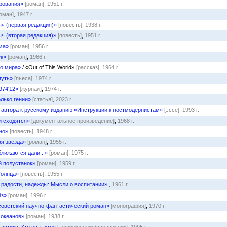
рования»
[роман]
,
1951 г.
оман]
,
1947 г.
ч (первая редакция)»
[повесть]
,
1938 г.
ч (вторая редакция)»
[повесть]
,
1951 г.
ма»
[роман]
,
1956 г.
ек»
[роман]
,
1966 г.
го мира»
/ «Out of This World»
[рассказ]
,
1964 г.
путь»
[пьеса]
,
1974 г.
974'12»
[журнал]
,
1974 г.
лько гении»
[статья]
,
2023 г.
автора к русскому изданию «Инструкции к постмодернистам»
[эссе]
,
1993 г.
 сходятся»
[документальное произведение]
,
1968 г.
но»
[повесть]
,
1948 г.
я звезда»
[роман]
,
1955 г.
ближаются дали...»
[роман]
,
1975 г.
 полустанок»
[роман]
,
1959 г.
Солнца»
[повесть]
,
1955 г.
 радости, надежды: Мысли о воспитании»
,
1961 г.
ёз»
[роман]
,
1996 г.
советский научно-фантастический роман»
[монография]
,
1970 г.
 океанов»
[роман]
,
1938 г.