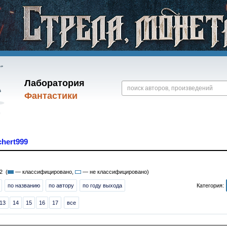
Лаборатория
Фантастики
chert999
2 (
— классифицировано,
— не классифицировано)
по названию
по автору
по году выхода
Категория:
13
14
15
16
17
все