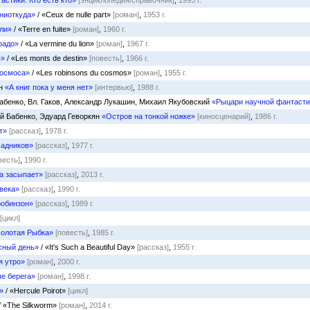
стики. Кто есть кто»
[энциклопедия/справочник]
,
1995 г.
ниоткуда»
/ «Ceux de nulle part»
[роман]
,
1953 г.
ли»
/ «Terre en fuite»
[роман]
,
1960 г.
радо»
/ «La vermine du lion»
[роман]
,
1967 г.
ы»
/ «Les monts de destin»
[повесть]
,
1966 г.
космоса»
/ «Les robinsons du cosmos»
[роман]
,
1955 г.
рн
«А книг пока у меня нет»
[интервью]
,
1988 г.
абенко, Вл. Гаков, Александр Лукашин, Михаил Якубовский
«Рыцари научной фантасти
й Бабенко, Эдуард Геворкян
«Остров на тонкой ножке»
[киносценарий]
,
1986 г.
т»
[рассказ]
,
1978 г.
адников»
[рассказ]
,
1977 г.
весть]
,
1990 г.
а засыпает»
[рассказ]
,
2013 г.
века»
[рассказ]
,
1990 г.
обинзон»
[рассказ]
,
1989 г.
[цикл]
олотая Рыбка»
[повесть]
,
1985 г.
сный день»
/ «It's Such a Beautiful Day»
[рассказ]
,
1955 г.
я утро»
[роман]
,
2000 г.
е берега»
[роман]
,
1998 г.
»
/ «Hercule Poirot»
[цикл]
/ «The Silkworm»
[роман]
,
2014 г.