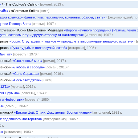
»
/ «The Cuckoo's Calling»
[роман]
,
2013 г.
райк»
/ «Cormoran Strike»
[цикл]
едия крымской фантастики: персоналии, конвенты, обзоры, статьи»
[энциклопедия/спр
дело» Господа Бога»
[статья]
,
1997 г.
 Стругацкий, Юрий Михайлович Медведев
«Дороги научного прорицания (Размышления с
путешествием в ту и другую сторону от настоящего)»
[интервью]
,
1967 г.
ертков
«Борис Стругацкий: «Главное — преодолеть высокомерие западного издателя»
[
ертков
«Рука судьбы в поле случайностей»
[интервью]
,
1995 г.
Ван Гог»
[повесть]
,
1970 г.
спенский
«Стеклянный меч»
[роман]
,
2017 г.
спенский
«Любовь и свобода»
[роман]
,
2016 г.
спенский
«Соль Саракша»
[роман]
,
2016 г.
спенский
«Весь этот джакч»
[цикл]
12'11»
[журнал]
,
2012 г.
кт Брумма»
[повесть]
,
1974 г.
с и Нефертити»
[повесть]
,
1980 г.
ы»
[роман]
,
1964 г.
итинский
«Виктор Цой. Стихи. Документы. Воспоминания»
[антология]
,
1991 г.
х подлинного мастерства»
[микрорассказ]
,
2005 г.
 г.
ы»
[антология]
,
1983 г.