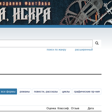
поиск по жанру
расширенный
все формы
романы
повести, рассказы
циклы
графические пр-ния
Оценка
Классиф.
Отзыв
Дата