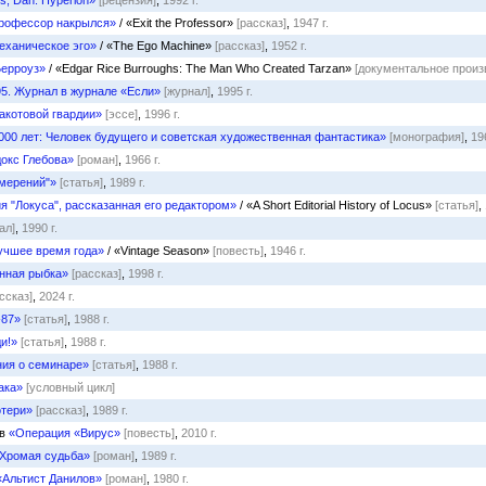
, Dan. Hyperion»
[рецензия]
,
1992 г.
рофессор накрылся»
/ «Exit the Professor»
[рассказ]
,
1947 г.
еханическое эго»
/ «The Ego Machine»
[рассказ]
,
1952 г.
Берроуз»
/ «Edgar Rice Burroughs: The Man Who Created Tarzan»
[документальное произ
95. Журнал в журнале «Если»
[журнал]
,
1995 г.
акотовой гвардии»
[эссе]
,
1996 г.
1000 лет: Человек будущего и советская художественная фантастика»
[монография]
,
19
окс Глебова»
[роман]
,
1966 г.
мерений"»
[статья]
,
1989 г.
я "Локуса", рассказанная его редактором»
/ «A Short Editorial History of Locus»
[статья]
,
ал]
,
1990 г.
учшее время года»
/ «Vintage Season»
[повесть]
,
1946 г.
нная рыбка»
[рассказ]
,
1998 г.
ссказ]
,
2024 г.
-87»
[статья]
,
1988 г.
и!»
[статья]
,
1988 г.
ия о семинаре»
[статья]
,
1988 г.
ака»
[условный цикл]
отери»
[рассказ]
,
1989 г.
ов
«Операция «Вирус»
[повесть]
,
2010 г.
Хромая судьба»
[роман]
,
1989 г.
«Альтист Данилов»
[роман]
,
1980 г.