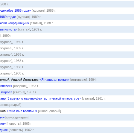
1988 г.
-декабрь 1988 года»
[журнал]
,
1988 г.
1989 года»
[журнал]
,
1989 г.
юзии координации»
[статья]
,
1988 г.
ептимиста»
[статья]
,
1989 г.
]
,
1990 г.
[журнал]
,
1989 г.
[журнал]
,
1989 г.
[журнал]
,
1988 г.
[журнал]
,
1988 г.
[журнал]
,
1988 г.
[журнал]
,
1988 г.
режной, Андрей Легостаев
«Я написал роман»
[интервью]
,
1994 г.
ипелаг»
[сборник]
,
1963 г.
е миров»
[статья]
,
1967 г.
жанр! Заметки о научно-фантастической литературе»
[статья]
,
1961 г.
киносценарий]
иков
«Жил-был Козявин»
[киносценарий]
ыч»
[киносценарий]
тия»
[повесть]
,
1963 г.
ндъю»
[повесть]
,
1962 г.