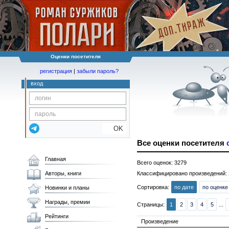
Оценки посетителя
регистрация
|
забыли пароль?
вход
OK
Все оценки посетителя
Главная
Всего оценок: 3279
Авторы, книги
Классифицировано произведений: 
Сортировка:
по дате
по оценке
Новинки и планы
Награды, премии
Страницы:
1
2
3
4
5
...
Рейтинги
Произведение