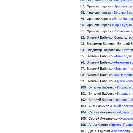
86. Вл. Гаков
«Энциклопедия фанта
87. Франсис Карсак
«Пришельцы 
88. Франсис Карсак
«Бегство Зем
89. Франсис Карсак
«Львы Эльдо
90. Франсис Карсак
«Горы судьб
91. Франсис Карсак
«Робинзоны 
92. Виталий Бабенко, Борис Ште
93. Владимир Борисов, Виталий Б
94. Владимир Покровский, Витали
95. Виталий Бабенко
«Авангардис
96. Виталий Бабенко
«Феномен вс
97. Виталий Бабенко
«Земля»
[по
98. Виталий Бабенко
«Как Игоряш
99. Виталий Бабенко
«Музей чело
100. Виталий Бабенко
«Игоряша-р
101. Виталий Бабенко
«Игоряша»
102. Виталий Бабенко
«Игоряша З
103. Айзек Азимов
«Такой прекра
104. Сергей Лукьяненко
«Близитс
105. Сергей Лукьяненко
«Холодны
106. Агата Кристи
«Эркюль Пуаро
107. Дж. К. Роулинг
«Шелкопряд»