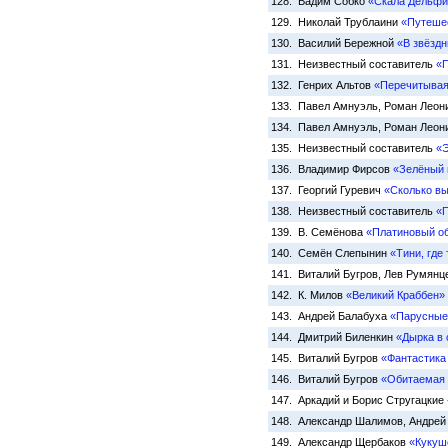
128. Вадим Собко
«Скала Дельфи
129. Николай Трублаини
«Путеше
130. Василий Бережной
«В звёзд
131. Неизвестный составитель
«П
132. Генрих Альтов
«Перечитывая
133. Павел Амнуэль, Роман Лео
134. Павел Амнуэль, Роман Лео
135. Неизвестный составитель
«Э
136. Владимир Фирсов
«Зелёный 
137. Георгий Гуревич
«Сколько вы
138. Неизвестный составитель
«П
139. В. Семёнова
«Платиновый о
140. Семён Слепынин
«Тини, где
141. Виталий Бугров, Лев Румян
142. К. Милов
«Великий Краббен»
143. Андрей Балабуха
«Парусные
144. Дмитрий Биленкин
«Дырка в 
145. Виталий Бугров
«Фантастика
146. Виталий Бугров
«Обитаемая
147. Аркадий и Борис Стругацкие
148. Александр Шалимов, Андрей
149. Александр Щербаков
«Кукуш