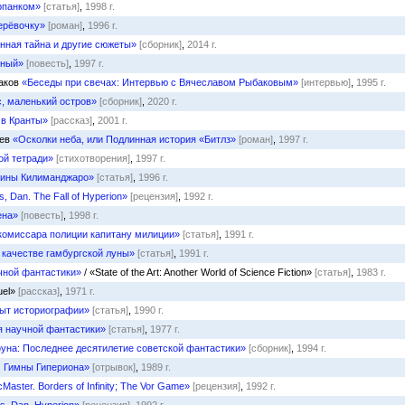
рпанком»
[статья]
,
1998 г.
ерёвочку»
[роман]
,
1996 г.
нная тайна и другие сюжеты»
[сборник]
,
2014 г.
нный»
[повесть]
,
1997 г.
баков
«Беседы при свечах: Интервью с Вячеславом Рыбаковым»
[интервью]
,
1995 г.
, маленький остров»
[сборник]
,
2020 г.
 в Кранты»
[рассказ]
,
2001 г.
еев
«Осколки неба, или Подлинная история «Битлз»
[роман]
,
1997 г.
ой тетради»
[стихотворения]
,
1997 г.
шины Килиманджаро»
[статья]
,
1996 г.
, Dan. The Fall of Hyperion»
[рецензия]
,
1992 г.
ена»
[повесть]
,
1998 г.
комиссара полиции капитану милиции»
[статья]
,
1991 г.
 качестве гамбургской луны»
[статья]
,
1991 г.
чной фантастики»
/ «State of the Art: Another World of Science Fiction»
[статья]
,
1983 г.
uel»
[рассказ]
,
1971 г.
пыт историографии»
[статья]
,
1990 г.
 научной фантастики»
[статья]
,
1977 г.
уна: Последнее десятилетие советской фантастики»
[сборник]
,
1994 г.
. Гимны Гипериона»
[отрывок]
,
1989 г.
cMaster. Borders of Infinity; The Vor Game»
[рецензия]
,
1992 г.