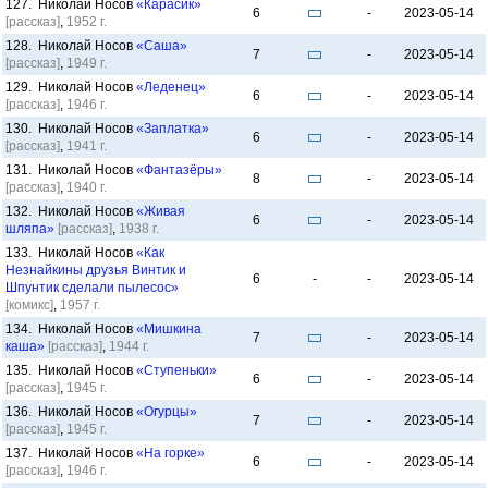
127. Николай Носов
«Карасик»
6
-
2023-05-14
[рассказ]
,
1952 г.
128. Николай Носов
«Саша»
7
-
2023-05-14
[рассказ]
,
1949 г.
129. Николай Носов
«Леденец»
6
-
2023-05-14
[рассказ]
,
1946 г.
130. Николай Носов
«Заплатка»
6
-
2023-05-14
[рассказ]
,
1941 г.
131. Николай Носов
«Фантазёры»
8
-
2023-05-14
[рассказ]
,
1940 г.
132. Николай Носов
«Живая
6
-
2023-05-14
шляпа»
[рассказ]
,
1938 г.
133. Николай Носов
«Как
Незнайкины друзья Винтик и
6
-
-
2023-05-14
Шпунтик сделали пылесос»
[комикс]
,
1957 г.
134. Николай Носов
«Мишкина
7
-
2023-05-14
каша»
[рассказ]
,
1944 г.
135. Николай Носов
«Ступеньки»
6
-
2023-05-14
[рассказ]
,
1945 г.
136. Николай Носов
«Огурцы»
7
-
2023-05-14
[рассказ]
,
1945 г.
137. Николай Носов
«На горке»
6
-
2023-05-14
[рассказ]
,
1946 г.