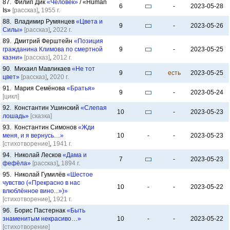
87. Филип Дик
«Человек»
/ «Human
6
-
2023-05-28
Is»
[рассказ]
,
1955 г.
88. Владимир Румянцев
«Цвета и
9
-
2023-05-26
Силы»
[рассказ]
,
2022 г.
89. Дмитрий Ферштейн
«Позиция
гражданина Климова по смертной
9
-
2023-05-25
казни»
[рассказ]
,
2012 г.
90. Михаил Мавликаев
«Не тот
9
есть
2023-05-25
цвет»
[рассказ]
,
2020 г.
91. Мария Семёнова
«Братья»
9
-
2023-05-24
[цикл]
92. Константин Ушинский
«Слепая
10
-
2023-05-23
лошадь»
[сказка]
93. Константин Симонов
«Жди
меня, и я вернусь…»
10
-
-
2023-05-23
[стихотворение]
,
1941 г.
94. Николай Лесков
«Дама и
7
-
2023-05-23
фефёла»
[рассказ]
,
1894 г.
95. Николай Гумилёв
«Шестое
чувство («Прекрасно в нас
10
-
-
2023-05-22
влюблённое вино...»)»
[стихотворение]
,
1921 г.
96. Борис Пастернак
«Быть
знаменитым некрасиво…»
10
-
-
2023-05-22
[стихотворение]