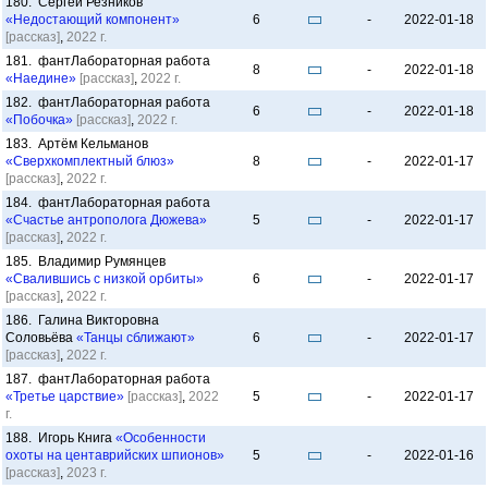
180. Сергей Резников
«Недостающий компонент»
6
-
2022-01-18
[рассказ]
,
2022 г.
181. фантЛабораторная работа
8
-
2022-01-18
«Наедине»
[рассказ]
,
2022 г.
182. фантЛабораторная работа
6
-
2022-01-18
«Побочка»
[рассказ]
,
2022 г.
183. Артём Кельманов
«Сверхкомплектный блюз»
8
-
2022-01-17
[рассказ]
,
2022 г.
184. фантЛабораторная работа
«Счастье антрополога Дюжева»
5
-
2022-01-17
[рассказ]
,
2022 г.
185. Владимир Румянцев
«Свалившись с низкой орбиты»
6
-
2022-01-17
[рассказ]
,
2022 г.
186. Галина Викторовна
Соловьёва
«Танцы сближают»
6
-
2022-01-17
[рассказ]
,
2022 г.
187. фантЛабораторная работа
«Третье царствие»
[рассказ]
,
2022
5
-
2022-01-17
г.
188. Игорь Книга
«Особенности
охоты на центаврийских шпионов»
5
-
2022-01-16
[рассказ]
,
2023 г.