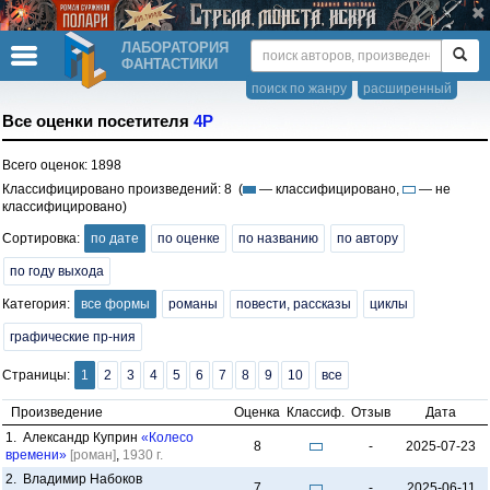
ЛАБОРАТОРИЯ
ФАНТАСТИКИ
поиск по жанру
расширенный
Все оценки посетителя
4P
Всего оценок: 1898
Классифицировано произведений: 8 (
— классифицировано,
— не
классифицировано)
Сортировка:
по дате
по оценке
по названию
по автору
по году выхода
Категория:
все формы
романы
повести, рассказы
циклы
графические пр-ния
Страницы:
1
2
3
4
5
6
7
8
9
10
все
Произведение
Оценка
Классиф.
Отзыв
Дата
1. Александр Куприн
«Колесо
8
-
2025-07-23
времени»
[роман]
,
1930 г.
2. Владимир Набоков
7
-
2025-06-11