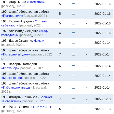
189. Игорь Книга
«Памятник»
5
-
2022-01-16
[рассказ]
,
2023 г.
190. фантЛабораторная работа
5
-
2022-01-16
«Пожиратели»
[рассказ]
,
2022 г.
191. Кирилл Ахундов
«Отгрызи
5
-
2022-01-16
себе хвост»
[рассказ]
,
2022 г.
192. Александр Лещенко
«Люди-
4
-
2022-01-16
крокодилы»
[рассказ]
,
2022 г.
193. Дарья Странник
«Цикл»
6
-
2022-01-14
[рассказ]
,
2022 г.
194. фантЛабораторная работа
«Потерянный дом»
[рассказ]
,
2022
7
-
2022-01-14
г.
195. Валерий Камардин
6
-
2022-01-14
«Крохобор»
[рассказ]
,
2018 г.
196. фантЛабораторная работа
4
-
2022-01-14
«Красные дни»
[рассказ]
,
2022 г.
197. фантЛабораторная работа
«Избравшие твердь»
[рассказ]
,
5
-
2022-01-14
2022 г.
198. Дмитрий Сошников
«Босиком
7
-
2022-01-13
за облаками»
[рассказ]
,
2022 г.
199. Ринат Уфимцев
«α-β-γ-δ-ε-Ϛ»
5
-
2022-01-13
[рассказ]
,
2022 г.