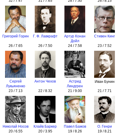
32 / 7.47
31 / 7.65
28 / 7.50
26 / 8.15
Григорий Горин
Г. Ф. Лавкрафт
Артур Конан
Стивен Кинг
Дойл
26 / 7.65
26 / 7.50
24 / 7.58
23 / 7.52
Сергей
Антон Чехов
Астрид
Иван Бунин
Лукьяненко
Линдгрен
23 / 7.13
22 / 8.32
21 / 9.00
21 / 7.71
Николай Носов
Клайв Баркер
Павел Бажов
О. Генри
20 / 6.55
20 / 3.95
19 / 8.26
19 / 8.21