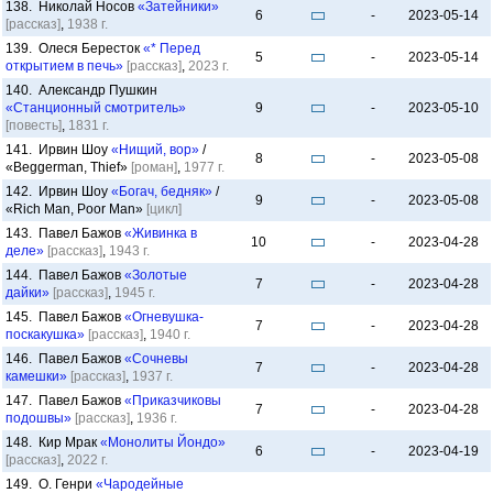
138. Николай Носов
«Затейники»
6
-
2023-05-14
[рассказ]
,
1938 г.
139. Олеся Бересток
«* Перед
5
-
2023-05-14
открытием в печь»
[рассказ]
,
2023 г.
140. Александр Пушкин
«Станционный смотритель»
9
-
2023-05-10
[повесть]
,
1831 г.
141. Ирвин Шоу
«Нищий, вор»
/
8
-
2023-05-08
«Beggerman, Thief»
[роман]
,
1977 г.
142. Ирвин Шоу
«Богач, бедняк»
/
9
-
2023-05-08
«Rich Man, Poor Man»
[цикл]
143. Павел Бажов
«Живинка в
10
-
2023-04-28
деле»
[рассказ]
,
1943 г.
144. Павел Бажов
«Золотые
7
-
2023-04-28
дайки»
[рассказ]
,
1945 г.
145. Павел Бажов
«Огневушка-
7
-
2023-04-28
поскакушка»
[рассказ]
,
1940 г.
146. Павел Бажов
«Сочневы
7
-
2023-04-28
камешки»
[рассказ]
,
1937 г.
147. Павел Бажов
«Приказчиковы
7
-
2023-04-28
подошвы»
[рассказ]
,
1936 г.
148. Кир Мрак
«Монолиты Йондо»
6
-
2023-04-19
[рассказ]
,
2022 г.
149. О. Генри
«Чародейные