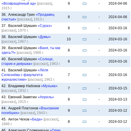
«Возвращённый ад»
[рассказ]
,
9
-
2024-04-06
1915 г.
36. Александр Грин
«Продавец
8
-
2024-04-06
счастья»
[рассказ]
,
1913 г.
37. Василий Шукшин
«Сураз»
8
-
2024-03-16
[рассказ]
,
1970 г.
38. Василий Шукшин
«Думы»
10
-
2024-03-16
[рассказ]
,
1967 г.
39. Василий Шукшин
«Ваня, ты как
8
-
2024-03-16
здесь?!»
[рассказ]
,
1966 г.
40. Василий Шукшин
«Солнце,
8
-
2024-03-16
старик и девушка»
[рассказ]
,
1963 г.
41. Василий Шукшин
«Лёля
Селезнёва с факультета
7
-
2024-03-16
журналистики»
[рассказ]
,
1962 г.
42. Владимир Набоков
«Музыка»
7
-
2024-03-15
[рассказ]
,
1932 г.
43. Евгений Замятин
«Апрель»
8
-
2024-03-13
[рассказ]
,
1915 г.
44. Андрей Платонов
«Взыскание
9
-
2024-03-12
погибших»
[рассказ]
,
1943 г.
45. Антон Чехов
«Беда»
[рассказ]
,
8
-
2024-03-12
1886 г.
46. Александр Солженицын
«Один