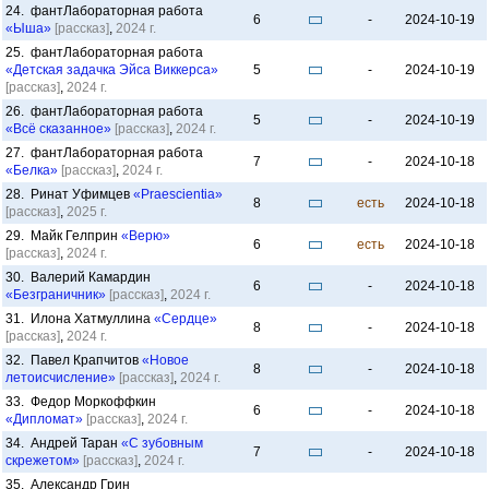
24. фантЛабораторная работа
6
-
2024-10-19
«Ыша»
[рассказ]
,
2024 г.
25. фантЛабораторная работа
«Детская задачка Эйса Виккерса»
5
-
2024-10-19
[рассказ]
,
2024 г.
26. фантЛабораторная работа
5
-
2024-10-19
«Всё сказанное»
[рассказ]
,
2024 г.
27. фантЛабораторная работа
7
-
2024-10-18
«Белка»
[рассказ]
,
2024 г.
28. Ринат Уфимцев
«Praescientia»
8
есть
2024-10-18
[рассказ]
,
2025 г.
29. Майк Гелприн
«Верю»
6
есть
2024-10-18
[рассказ]
,
2024 г.
30. Валерий Камардин
6
-
2024-10-18
«Безграничник»
[рассказ]
,
2024 г.
31. Илона Хатмуллина
«Сердце»
8
-
2024-10-18
[рассказ]
,
2024 г.
32. Павел Крапчитов
«Новое
8
-
2024-10-18
летоисчисление»
[рассказ]
,
2024 г.
33. Федор Моркоффкин
6
-
2024-10-18
«Дипломат»
[рассказ]
,
2024 г.
34. Андрей Таран
«С зубовным
7
-
2024-10-18
скрежетом»
[рассказ]
,
2024 г.
35. Александр Грин