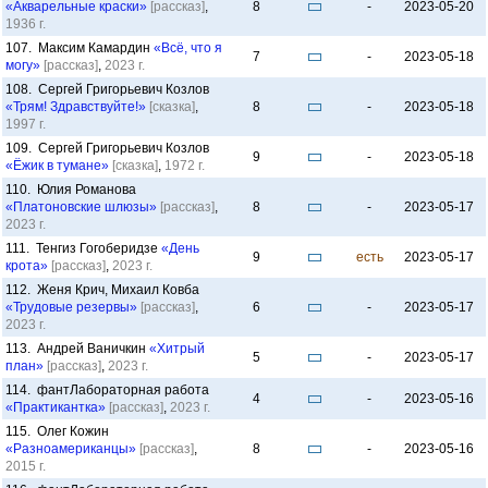
«Акварельные краски»
[рассказ]
,
8
-
2023-05-20
1936 г.
107. Максим Камардин
«Всё, что я
7
-
2023-05-18
могу»
[рассказ]
,
2023 г.
108. Сергей Григорьевич Козлов
«Трям! Здравствуйте!»
[сказка]
,
8
-
2023-05-18
1997 г.
109. Сергей Григорьевич Козлов
9
-
2023-05-18
«Ёжик в тумане»
[сказка]
,
1972 г.
110. Юлия Романова
«Платоновские шлюзы»
[рассказ]
,
8
-
2023-05-17
2023 г.
111. Тенгиз Гогоберидзе
«День
9
есть
2023-05-17
крота»
[рассказ]
,
2023 г.
112. Женя Крич, Михаил Ковба
«Трудовые резервы»
[рассказ]
,
6
-
2023-05-17
2023 г.
113. Андрей Ваничкин
«Хитрый
5
-
2023-05-17
план»
[рассказ]
,
2023 г.
114. фантЛабораторная работа
4
-
2023-05-16
«Практикантка»
[рассказ]
,
2023 г.
115. Олег Кожин
«Разноамериканцы»
[рассказ]
,
8
-
2023-05-16
2015 г.