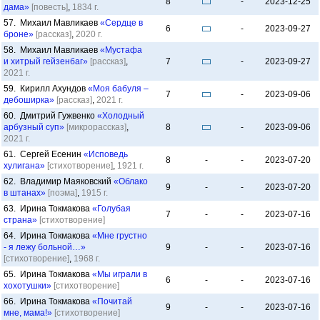
8
-
2023-12-25
дама»
[повесть]
,
1834 г.
57. Михаил Мавликаев
«Сердце в
6
-
2023-09-27
броне»
[рассказ]
,
2020 г.
58. Михаил Мавликаев
«Мустафа
и хитрый гейзенбаг»
[рассказ]
,
7
-
2023-09-27
2021 г.
59. Кирилл Ахундов
«Моя бабуля –
7
-
2023-09-06
дебоширка»
[рассказ]
,
2021 г.
60. Дмитрий Гужвенко
«Холодный
арбузный суп»
[микрорассказ]
,
8
-
2023-09-06
2021 г.
61. Сергей Есенин
«Исповедь
8
-
-
2023-07-20
хулигана»
[стихотворение]
,
1921 г.
62. Владимир Маяковский
«Облако
9
-
-
2023-07-20
в штанах»
[поэма]
,
1915 г.
63. Ирина Токмакова
«Голубая
7
-
-
2023-07-16
страна»
[стихотворение]
64. Ирина Токмакова
«Мне грустно
- я лежу больной…»
9
-
-
2023-07-16
[стихотворение]
,
1968 г.
65. Ирина Токмакова
«Мы играли в
6
-
-
2023-07-16
хохотушки»
[стихотворение]
66. Ирина Токмакова
«Почитай
9
-
-
2023-07-16
мне, мама!»
[стихотворение]