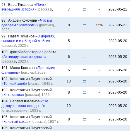
97. Вера Туманова
«Почти
вчерашняя история»
[рассказ]
,
7
-
2023-05-21
2023 г.
98. Андрей Кокоулин
«Что мы
сделаем с Макаром?»
[рассказ]
,
8
есть
2023-05-21
2023 г.
99. Павел Пименов
«О дорогах,
выпивке и свободной любви»
5
-
2023-05-20
[рассказ]
,
2023 г.
100. фантЛабораторная работа
«Активирующая жидкость»
6
-
2023-05-20
[рассказ]
,
2023 г.
101. Маша Костина
«Прелюдия
6
-
2023-05-20
фа-минор»
[рассказ]
,
2023 г.
102. Константин Паустовский
10
-
2023-05-20
«Тёплый хлеб»
[сказка]
,
1945 г.
103. Константин Паустовский
8
-
2023-05-20
«Кот-ворюга»
[рассказ]
,
1936 г.
104. Варлам Шаламов
«"Не
дождусь тепла-погоды..."»
10
-
-
2023-05-20
[стихотворение]
,
1993 г.
105. Константин Паустовский
8
-
2023-05-20
«Колотый сахар»
[рассказ]
,
1937 г.
106. Константин Паустовский