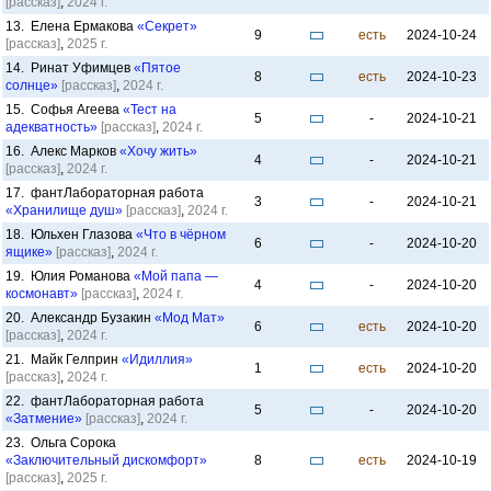
[рассказ]
,
2024 г.
13. Елена Ермакова
«Секрет»
9
есть
2024-10-24
[рассказ]
,
2025 г.
14. Ринат Уфимцев
«Пятое
8
есть
2024-10-23
солнце»
[рассказ]
,
2024 г.
15. Софья Агеева
«Тест на
5
-
2024-10-21
адекватность»
[рассказ]
,
2024 г.
16. Алекс Марков
«Хочу жить»
4
-
2024-10-21
[рассказ]
,
2024 г.
17. фантЛабораторная работа
3
-
2024-10-21
«Хранилище душ»
[рассказ]
,
2024 г.
18. Юльхен Глазова
«Что в чёрном
6
-
2024-10-20
ящике»
[рассказ]
,
2024 г.
19. Юлия Романова
«Мой папа —
4
-
2024-10-20
космонавт»
[рассказ]
,
2024 г.
20. Александр Бузакин
«Мод Мат»
6
есть
2024-10-20
[рассказ]
,
2024 г.
21. Майк Гелприн
«Идиллия»
1
есть
2024-10-20
[рассказ]
,
2024 г.
22. фантЛабораторная работа
5
-
2024-10-20
«Затмение»
[рассказ]
,
2024 г.
23. Ольга Сорока
«Заключительный дискомфорт»
8
есть
2024-10-19
[рассказ]
,
2025 г.