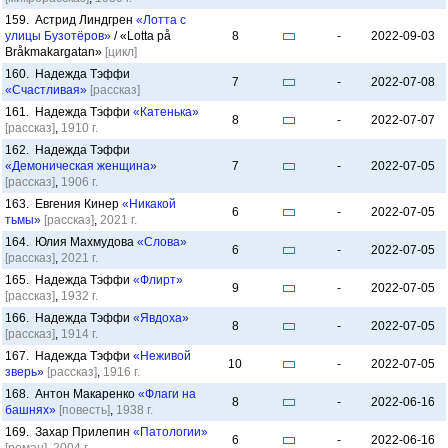
159. Астрид Линдгрен
«Лотта с
улицы Бузотёров»
/ «Lotta på
8
-
2022-09-03
Bråkmakargatan»
[цикл]
160. Надежда Тэффи
7
-
2022-07-08
«Счастливая»
[рассказ]
161. Надежда Тэффи
«Катенька»
8
-
2022-07-07
[рассказ]
,
1910 г.
162. Надежда Тэффи
«Демоническая женщина»
7
-
2022-07-05
[рассказ]
,
1906 г.
163. Евгения Кинер
«Никакой
6
-
2022-07-05
тьмы»
[рассказ]
,
2021 г.
164. Юлия Махмудова
«Слова»
6
-
2022-07-05
[рассказ]
,
2021 г.
165. Надежда Тэффи
«Флирт»
9
-
2022-07-05
[рассказ]
,
1932 г.
166. Надежда Тэффи
«Явдоха»
8
-
2022-07-05
[рассказ]
,
1914 г.
167. Надежда Тэффи
«Неживой
10
-
2022-07-05
зверь»
[рассказ]
,
1916 г.
168. Антон Макаренко
«Флаги на
8
-
2022-06-16
башнях»
[повесть]
,
1938 г.
169. Захар Прилепин
«Патологии»
6
-
2022-06-16