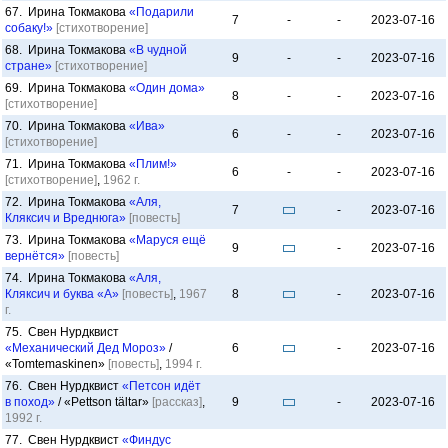
67. Ирина Токмакова
«Подарили
7
-
-
2023-07-16
собаку!»
[стихотворение]
68. Ирина Токмакова
«В чудной
9
-
-
2023-07-16
стране»
[стихотворение]
69. Ирина Токмакова
«Один дома»
8
-
-
2023-07-16
[стихотворение]
70. Ирина Токмакова
«Ива»
6
-
-
2023-07-16
[стихотворение]
71. Ирина Токмакова
«Плим!»
6
-
-
2023-07-16
[стихотворение]
,
1962 г.
72. Ирина Токмакова
«Аля,
7
-
2023-07-16
Кляксич и Вреднюга»
[повесть]
73. Ирина Токмакова
«Маруся ещё
9
-
2023-07-16
вернётся»
[повесть]
74. Ирина Токмакова
«Аля,
Кляксич и буква «А»
[повесть]
,
1967
8
-
2023-07-16
г.
75. Свен Нурдквист
«Механический Дед Мороз»
/
6
-
2023-07-16
«Tomtemaskinen»
[повесть]
,
1994 г.
76. Свен Нурдквист
«Петсон идёт
в поход»
/ «Pettson tältar»
[рассказ]
,
9
-
2023-07-16
1992 г.
77. Свен Нурдквист
«Финдус