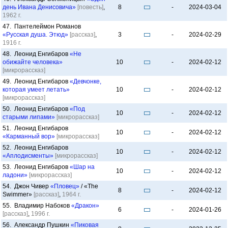
день Ивана Денисовича»
[повесть]
,
8
-
2024-03-04
1962 г.
47. Пантелеймон Романов
«Русская душа. Этюд»
[рассказ]
,
3
-
2024-02-29
1916 г.
48. Леонид Енгибаров
«Не
обижайте человека»
10
-
2024-02-12
[микрорассказ]
49. Леонид Енгибаров
«Девчонке,
которая умеет летать»
10
-
2024-02-12
[микрорассказ]
50. Леонид Енгибаров
«Под
10
-
2024-02-12
старыми липами»
[микрорассказ]
51. Леонид Енгибаров
10
-
2024-02-12
«Карманный вор»
[микрорассказ]
52. Леонид Енгибаров
10
-
2024-02-12
«Аплодисменты»
[микрорассказ]
53. Леонид Енгибаров
«Шар на
10
-
2024-02-12
ладони»
[микрорассказ]
54. Джон Чивер
«Пловец»
/ «The
8
-
2024-02-12
Swimmer»
[рассказ]
,
1964 г.
55. Владимир Набоков
«Дракон»
6
-
2024-01-26
[рассказ]
,
1996 г.
56. Александр Пушкин
«Пиковая