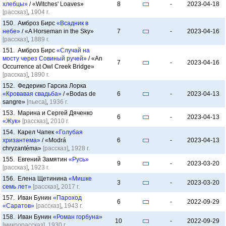
хлебцы»
/ «Witches' Loaves»
8
-
2023-04-18
[рассказ]
,
1904 г.
150. Амброз Бирс
«Всадник в
небе»
/ «A Horseman in the Sky»
7
-
2023-04-16
[рассказ]
,
1889 г.
151. Амброз Бирс
«Случай на
мосту через Совиный ручей»
/ «An
7
-
2023-04-16
Occurrence at Owl Creek Bridge»
[рассказ]
,
1890 г.
152. Федерико Гарсиа Лорка
«Кровавая свадьба»
/ «Bodas de
6
-
2023-04-13
sangre»
[пьеса]
,
1936 г.
153. Марина и Сергей Дяченко
6
-
2023-04-13
«Жук»
[рассказ]
,
2010 г.
154. Карел Чапек
«Голубая
хризантема»
/ «Modrá
6
-
2023-04-13
chryzantéma»
[рассказ]
,
1928 г.
155. Евгений Замятин
«Русь»
9
-
2023-03-20
[рассказ]
,
1923 г.
156. Елена Щетинина
«Мишке
3
-
2023-03-20
семь лет»
[рассказ]
,
2017 г.
157. Иван Бунин
«Пароход
6
-
2022-09-29
«Саратов»
[рассказ]
,
1943 г.
158. Иван Бунин
«Роман горбуна»
10
-
2022-09-29
[микрорассказ]
,
1930 г.