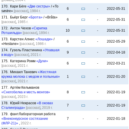
[роман]
,
2004 г.
170. Кари Бёге
«Две сестры»
/ «To
6
-
2022-05-31
søstre»
[рассказ]
,
1984 г.
171. Бьёрг Берг
«Брота»
/ «Bråta»
6
-
2022-05-31
[рассказ]
,
1985 г.
172. Антон Чехов
«Скрипка
10
-
2022-05-31
Ротшильда»
[рассказ]
,
1894 г.
173. Карстен Алнес
«Лошади»
/
6
-
2022-05-29
«Hestane»
[рассказ]
,
1986 г.
174. Гузель Пластинина
«Упавшая
9
-
2022-04-18
в воду»
[рассказ]
,
2021 г.
175. Катерина Ромм
«Духи»
6
-
2022-03-21
[рассказ]
,
2021 г.
176. Михаил Таневич
«Жестяная
кружка молока с медом и полынью»
1
-
2022-01-20
[рассказ]
,
2021 г.
177. Артём Кельманов
«Снегобелка и месть монгов»
8
-
2022-01-19
[рассказ]
,
2023 г.
178. Юрий Некрасов
«В оковах
7
-
2022-01-19
Сталинграда»
[рассказ]
,
2019 г.
179. фантЛабораторная работа
«Внеконкурсное состязание
7
-
-
2022-01-18
(ФЛР-21)»
,
2022 г.