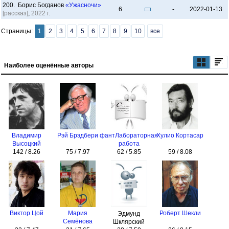
200. Борис Богданов
«Ужасночи»
6
-
2022-01-13
[рассказ]
,
2022 г.
Страницы:
1
2
3
4
5
6
7
8
9
10
все
Наиболее оценённые авторы
Владимир
Рэй Брэдбери
фантЛабораторная
Хулио Кортасар
Высоцкий
работа
142 / 8.26
75 / 7.97
62 / 5.85
59 / 8.08
Виктор Цой
Мария
Роберт Шекли
Эдмунд
Семёнова
Шклярский