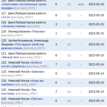
116. фантЛабораторная работа
«Агрессивно настроенные трупы
6
есть
2023-05-16
граждан»
[рассказ]
,
2023 г.
117. фантЛабораторная работа
6
-
2023-05-16
«13-я»
[рассказ]
,
2023 г.
118. фантЛабораторная работа
3
-
2023-05-15
«Зеленое сияние»
[рассказ]
119. Леонид Каганов
«Пикалка»
1
-
2023-05-15
[рассказ]
,
2024 г.
120. Артём Кельманов, Александр
Лещенко
«Последнее убийство
3
-
2023-05-15
девочки-оленя»
[рассказ]
,
2023 г.
121. фантЛабораторная работа
6
-
2023-05-15
«Милый лес»
[рассказ]
,
2023 г.
122. Николай Носов
«Бобик в
7
-
2023-05-14
гостях у Барбоса»
[рассказ]
,
1956 г.
123. Николай Носов
«Замазка»
6
-
2023-05-14
[рассказ]
,
1959 г.
124. Николай Носов
«Когда мы
6
-
2023-05-14
смеёмся»
[рассказ]
,
1956 г.
125. Николай Носов
«Три
7
-
2023-05-14
охотника»
[рассказ]
,
1956 г.
126. Николай Носов
«Прятки»
6
-
2023-05-14
[рассказ]
,
1952 г.