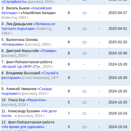
«Случайность»
[рассказ]
,
1924 г.
3. Василь Быков
«Альпийская
баллада»
/ «Альпійская балада»
8
-
2025-04-27
[повесть]
,
1964 г.
4. Лев Давыдычев
«Лёлишна из
третьего подъезда»
[повесть]
,
9
-
2025-04-01
1964 г.
5. Валентина Осеева
8
-
2025-02-20
«Кочерыжка»
[рассказ]
,
1965 г.
6. Дмитрий Ферштейн
«Поимка»
8
-
2024-10-30
[рассказ]
,
2024 г.
7. фантЛабораторная работа
6
-
-
2024-10-29
«Второй тур (ФЛР-27)»
,
2024 г.
8. Владимир Высоцкий
«Случай в
ресторане»
[стихотворение]
,
1977
9
-
-
2024-10-29
г.
9. Алексей Чвикалов
«Сердце
8
-
2024-10-25
подскажет»
[рассказ]
,
2024 г.
10. Ольга Бор
«Решатель»
5
-
2024-10-25
[рассказ]
,
2024 г.
11. Александр Бузакин
«Не дело
7
-
2024-10-24
после…»
[рассказ]
,
2024 г.
12. фантЛабораторная работа
«Не время для одиноких»
5
-
2024-10-24