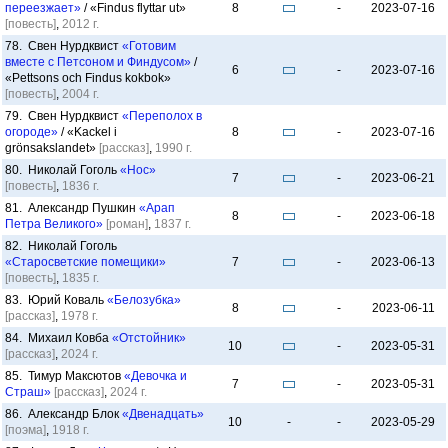
переезжает»
/ «Findus flyttar ut»
8
-
2023-07-16
[повесть]
,
2012 г.
78. Свен Нурдквист
«Готовим
вместе с Петсоном и Финдусом»
/
6
-
2023-07-16
«Pettsons och Findus kokbok»
[повесть]
,
2004 г.
79. Свен Нурдквист
«Переполох в
огороде»
/ «Kackel i
8
-
2023-07-16
grönsakslandet»
[рассказ]
,
1990 г.
80. Николай Гоголь
«Нос»
7
-
2023-06-21
[повесть]
,
1836 г.
81. Александр Пушкин
«Арап
8
-
2023-06-18
Петра Великого»
[роман]
,
1837 г.
82. Николай Гоголь
«Старосветские помещики»
7
-
2023-06-13
[повесть]
,
1835 г.
83. Юрий Коваль
«Белозубка»
8
-
2023-06-11
[рассказ]
,
1978 г.
84. Михаил Ковба
«Отстойник»
10
-
2023-05-31
[рассказ]
,
2024 г.
85. Тимур Максютов
«Девочка и
7
-
2023-05-31
Страш»
[рассказ]
,
2024 г.
86. Александр Блок
«Двенадцать»
10
-
-
2023-05-29
[поэма]
,
1918 г.