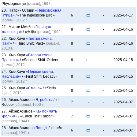
Physiognomy»
[роман]
,
1997 г.
20. Патрик О'Лири
«Невозможная
Птица»
/ «The Impossible Bird»
6
-
2025-04-17
[роман]
,
2002 г.
21. Миюки Миябэ
«Горящая
8
-
2025-04-16
колесница»
/ «火車»
[роман]
,
1992 г.
22. Хью Хауи
«Третья смена.
Пакт»
/ «Third Shift: Pact»
[роман]
,
8
-
2025-04-16
2013 г.
23. Хью Хауи
«Вторая смена.
Правила»
/ «Second Shift: Order»
8
-
2025-04-15
[роман]
,
2012 г.
24. Хью Хауи
«Первая смена.
Наследие»
/ «First Shift: Legacy»
8
-
2025-04-15
[роман]
,
2012 г.
25. Хью Хауи
«Смена»
/ «Shift»
8
-
2025-04-15
[цикл]
,
2013 г.
26. Айзек Азимов
«Я, робот»
/ «I,
7
-
-
2025-04-07
Robot»
[сборник]
,
1950 г.
27. Айзек Азимов
«Как поймать
кролика»
/ «Catch That Rabbit»
7
-
2025-04-07
[рассказ]
,
1944 г.
28. Айзек Азимов
«Лжец!»
/ «Liar!»
6
-
2025-04-07
[рассказ]
,
1941 г.