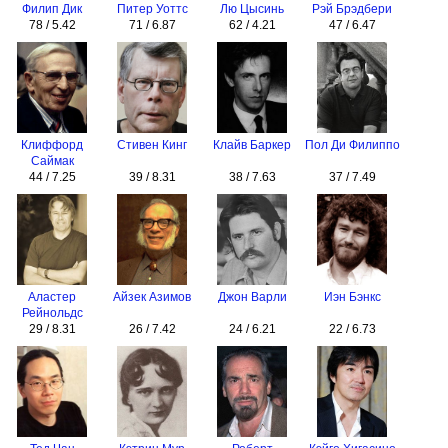
Филип Дик
Питер Уоттс
Лю Цысинь
Рэй Брэдбери
78 / 5.42
71 / 6.87
62 / 4.21
47 / 6.47
Клиффорд
Стивен Кинг
Клайв Баркер
Пол Ди Филиппо
Саймак
44 / 7.25
39 / 8.31
38 / 7.63
37 / 7.49
Аластер
Айзек Азимов
Джон Варли
Иэн Бэнкс
Рейнольдс
29 / 8.31
26 / 7.42
24 / 6.21
22 / 6.73