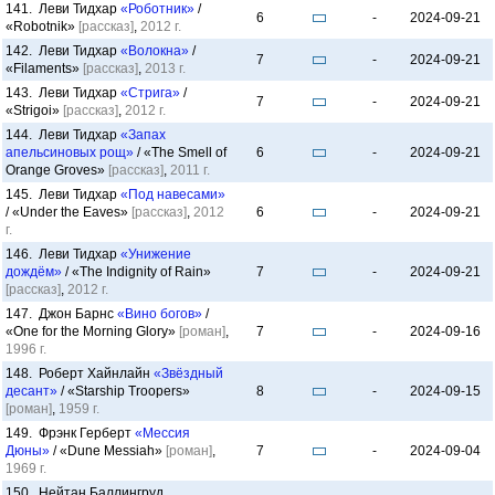
141. Леви Тидхар
«Роботник»
/
6
-
2024-09-21
«Robotnik»
[рассказ]
,
2012 г.
142. Леви Тидхар
«Волокна»
/
7
-
2024-09-21
«Filaments»
[рассказ]
,
2013 г.
143. Леви Тидхар
«Стрига»
/
7
-
2024-09-21
«Strigoi»
[рассказ]
,
2012 г.
144. Леви Тидхар
«Запах
апельсиновых рощ»
/ «The Smell of
6
-
2024-09-21
Orange Groves»
[рассказ]
,
2011 г.
145. Леви Тидхар
«Под навесами»
/ «Under the Eaves»
[рассказ]
,
2012
6
-
2024-09-21
г.
146. Леви Тидхар
«Унижение
дождём»
/ «The Indignity of Rain»
7
-
2024-09-21
[рассказ]
,
2012 г.
147. Джон Барнс
«Вино богов»
/
«One for the Morning Glory»
[роман]
,
7
-
2024-09-16
1996 г.
148. Роберт Хайнлайн
«Звёздный
десант»
/ «Starship Troopers»
8
-
2024-09-15
[роман]
,
1959 г.
149. Фрэнк Герберт
«Мессия
Дюны»
/ «Dune Messiah»
[роман]
,
7
-
2024-09-04
1969 г.
150. Нейтан Баллингруд