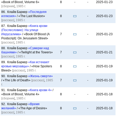
«Book of Blood, Volume 6»
8
-
-
2025-01-23
[сборник]
,
1985 г.
86. Клайв Баркер
«Последняя
иллюзия»
/ «The Last Illusion»
8
-
2025-01-23
[рассказ]
,
1985 г.
87. Клайв Баркер
«Книга крови
(Послесловие): На улице
Иерусалима»
/ «Book Of Blood (A
7
-
2025-01-23
Postscript): On Jerusalem Street»
[рассказ]
,
1985 г.
88. Клайв Баркер
«Сумерки над
башнями»
/ «Twilight at the Towers»
7
-
2025-01-21
[рассказ]
,
1985 г.
89. Клайв Баркер
«Как истекают
кровью мерзавцы»
/ «How Spoilers
8
-
2025-01-19
Bleed»
[рассказ]
,
1985 г.
90. Клайв Баркер
«Жизнь смерти»
/ «The Life of Death»
[рассказ]
,
1985
7
-
2025-01-19
г.
91. Клайв Баркер
«Книга крови 4»
/
«Book of Blood, Volume 4»
8
-
-
2025-01-18
[сборник]
,
1985 г.
92. Клайв Баркер
«Время
желаний»
/ «The Age of Desire»
8
-
2025-01-18
[рассказ]
,
1985 г.