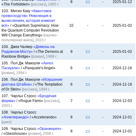
8
-
2025-01-12
«The Forbidden»
[рассказ]
,
1985 г.
103. Митио Каку
«Квантовое
превосходство: Революция в
вычислениях, которая изменит
всё»
/ «Quantum Supremacy: How
10
-
-
2025-01-02
the Quantum Computer Revolution
Will Change Everything»
[научно-
популярная книга]
,
2023 г.
104. Джек Чалкер
«Демоны на
Радужном Мосту»
/ «The Demons at
9
-
2025-01-02
Rainbow Bridge»
[роман]
,
1988 г.
105. Пол Дж. Макоули
«Ангел
Паскуале»
/ «Pasquale's Angel»
6
-
2024-12-16
[роман]
,
1994 г.
106. Пол Дж. Макоули
«Искушение
доктора Штайна»
/ «The Temptation
6
-
2024-12-16
of Dr Stein»
[рассказ]
,
1994 г.
107. Чарльз Стросс
«Бродячая
ферма»
/ «Rogue Farm»
[рассказ]
,
7
-
2024-12-03
2003 г.
108. Чарльз Стросс
«Аччелерандо»
/ «Accelerando»
8
-
2024-12-01
[цикл]
109. Чарльз Стросс
«Оранжерея»
8
-
2024-12-01
/ «Glasshouse»
[роман]
,
2006 г.