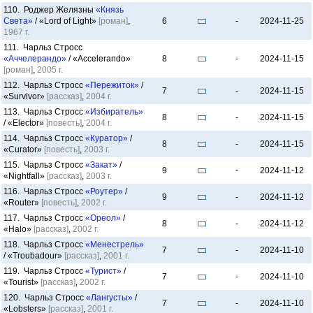
110. Роджер Желязны
«Князь
Света»
/ «Lord of Light»
[роман]
,
6
-
2024-11-25
1967 г.
111. Чарльз Стросс
«Аччелерандо»
/ «Accelerando»
8
-
2024-11-15
[роман]
,
2005 г.
112. Чарльз Стросс
«Пережиток»
/
7
-
2024-11-15
«Survivor»
[рассказ]
,
2004 г.
113. Чарльз Стросс
«Избиратель»
8
-
2024-11-15
/ «Elector»
[повесть]
,
2004 г.
114. Чарльз Стросс
«Куратор»
/
8
-
2024-11-15
«Curator»
[повесть]
,
2003 г.
115. Чарльз Стросс
«Закат»
/
9
-
2024-11-12
«Nightfall»
[рассказ]
,
2003 г.
116. Чарльз Стросс
«Роутер»
/
9
-
2024-11-12
«Router»
[повесть]
,
2002 г.
117. Чарльз Стросс
«Ореол»
/
8
-
2024-11-12
«Halo»
[рассказ]
,
2002 г.
118. Чарльз Стросс
«Менестрель»
7
-
2024-11-10
/ «Troubadour»
[рассказ]
,
2001 г.
119. Чарльз Стросс
«Турист»
/
7
-
2024-11-10
«Tourist»
[рассказ]
,
2002 г.
120. Чарльз Стросс
«Лангусты»
/
7
-
2024-11-10
«Lobsters»
[рассказ]
,
2001 г.