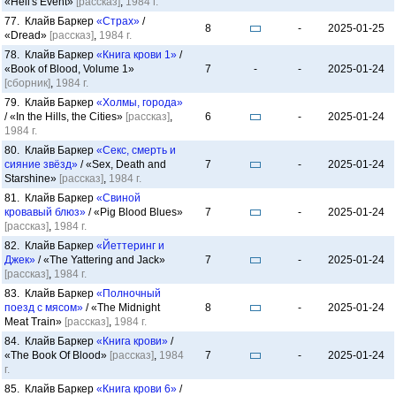
«Hell's Event»
[рассказ]
,
1984 г.
77. Клайв Баркер
«Страх»
/
8
-
2025-01-25
«Dread»
[рассказ]
,
1984 г.
78. Клайв Баркер
«Книга крови 1»
/
«Book of Blood, Volume 1»
7
-
-
2025-01-24
[сборник]
,
1984 г.
79. Клайв Баркер
«Холмы, города»
/ «In the Hills, the Cities»
[рассказ]
,
6
-
2025-01-24
1984 г.
80. Клайв Баркер
«Секс, смерть и
сияние звёзд»
/ «Sex, Death and
7
-
2025-01-24
Starshine»
[рассказ]
,
1984 г.
81. Клайв Баркер
«Свиной
кровавый блюз»
/ «Pig Blood Blues»
7
-
2025-01-24
[рассказ]
,
1984 г.
82. Клайв Баркер
«Йеттеринг и
Джек»
/ «The Yattering and Jack»
7
-
2025-01-24
[рассказ]
,
1984 г.
83. Клайв Баркер
«Полночный
поезд с мясом»
/ «The Midnight
8
-
2025-01-24
Meat Train»
[рассказ]
,
1984 г.
84. Клайв Баркер
«Книга крови»
/
«The Book Of Blood»
[рассказ]
,
1984
7
-
2025-01-24
г.
85. Клайв Баркер
«Книга крови 6»
/