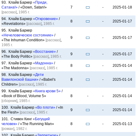
93. Клайв Баркер
«Приди,
Сатана!»
/ «Down, Satan!»
7
-
2025-01-18
[рассказ]
,
1985 г.
94. Клайв Баркер
«Откровение»
/
8
-
2025-01-17
«Revelations»
[рассказ]
,
1985 г.
95. Клайв Баркер
«Нечеловеческое состояние»
/
9
-
2025-01-17
«The Inhuman Condition»
[рассказ]
,
1985 г.
96. Клайв Баркер
«Восстание»
/
9
-
2025-01-17
«The Body Politic»
[рассказ]
,
1985 г.
97. Клайв Баркер
«Мадонна»
/
8
-
2025-01-14
«The Madonna»
[рассказ]
,
1985 г.
98. Клайв Баркер
«Дети
Вавилонской башни»
/ «Babel's
8
-
2025-01-14
Children»
[рассказ]
,
1985 г.
99. Клайв Баркер
«Книга крови 5»
/
«Book of Blood, Volume 5»
8
-
-
2025-01-14
[сборник]
,
1985 г.
100. Клайв Баркер
«Во плоти»
/ «In
9
-
2025-01-14
the Flesh»
[рассказ]
,
1985 г.
101. Стивен Кинг
«Бегущий
человек»
/ «The Running Man»
8
-
2025-01-13
[роман]
,
1982 г.
102. Клайв Баркер
«Запретное»
/