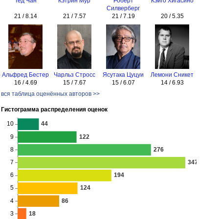
Тед Чан
Кэтрин Мур
Роберт
Кэйго Хигасино
Силверберг
21 / 8.14
21 / 7.57
21 / 7.19
20 / 5.35
Альфред Бестер
Чарльз Стросс
Ясутака Цуцуи
Лемони Сникет
16 / 4.69
15 / 7.67
15 / 6.07
14 / 6.93
вся таблица оценённых авторов >>
Гистограмма распределения оценок