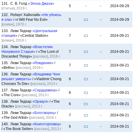
131. С. В. Голд
«Эпоха Джаза»
5
-
-
2024-09-29
[статья]
,
2019 г.
132. Роберт Хайнлайн
«Не убоюсь
я зла»
/ «I Will Fear No Evil»
5
-
2024-09-29
[роман]
,
1970 г.
133. Леви Тидхар
«Центральная
станция»
/ «Central Station»
7
-
2024-09-21
[роман]
,
2016 г.
134. Леви Тидхар
«Властелин
Ненужного Старья»
/ «The Lord of
7
-
2024-09-21
Discarded Things»
[рассказ]
,
2016 г.
135. Леви Тидхар
«Рождение»
/
7
-
2024-09-21
«Births»
[рассказ]
,
2016 г.
136. Леви Тидхар
«Владимир Чонг
решает умереть»
/ «Vladimir Chong
6
-
2024-09-21
Chooses To Die»
[рассказ]
,
2014 г.
137. Леви Тидхар
«Сердцевина»
/
6
-
2024-09-21
«The Core»
[рассказ]
,
2013 г.
138. Леви Тидхар
«Оракул»
/ «The
6
-
2024-09-21
Oracle»
[рассказ]
,
2013 г.
139. Леви Тидхар
«Боготворец»
/
7
-
2024-09-21
«The God Artist»
[рассказ]
,
2016 г.
140. Леви Тидхар
«Книготорговец»
6
-
2024-09-21
/ «The Book Seller»
[рассказ]
,
2013 г.