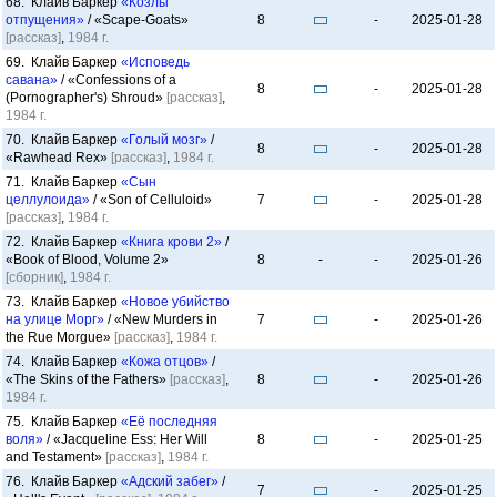
68. Клайв Баркер
«Козлы
отпущения»
/ «Scape-Goats»
8
-
2025-01-28
[рассказ]
,
1984 г.
69. Клайв Баркер
«Исповедь
савана»
/ «Confessions of a
8
-
2025-01-28
(Pornographer's) Shroud»
[рассказ]
,
1984 г.
70. Клайв Баркер
«Голый мозг»
/
8
-
2025-01-28
«Rawhead Rex»
[рассказ]
,
1984 г.
71. Клайв Баркер
«Сын
целлулоида»
/ «Son of Celluloid»
7
-
2025-01-28
[рассказ]
,
1984 г.
72. Клайв Баркер
«Книга крови 2»
/
«Book of Blood, Volume 2»
8
-
-
2025-01-26
[сборник]
,
1984 г.
73. Клайв Баркер
«Новое убийство
на улице Морг»
/ «New Murders in
7
-
2025-01-26
the Rue Morgue»
[рассказ]
,
1984 г.
74. Клайв Баркер
«Кожа отцов»
/
«The Skins of the Fathers»
[рассказ]
,
8
-
2025-01-26
1984 г.
75. Клайв Баркер
«Её последняя
воля»
/ «Jacqueline Ess: Her Will
8
-
2025-01-25
and Testament»
[рассказ]
,
1984 г.
76. Клайв Баркер
«Адский забег»
/
7
-
2025-01-25