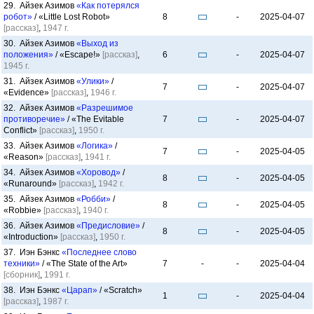
29. Айзек Азимов
«Как потерялся
робот»
/ «Little Lost Robot»
8
-
2025-04-07
[рассказ]
,
1947 г.
30. Айзек Азимов
«Выход из
положения»
/ «Escape!»
[рассказ]
,
6
-
2025-04-07
1945 г.
31. Айзек Азимов
«Улики»
/
7
-
2025-04-07
«Evidence»
[рассказ]
,
1946 г.
32. Айзек Азимов
«Разрешимое
противоречие»
/ «The Evitable
7
-
2025-04-07
Conflict»
[рассказ]
,
1950 г.
33. Айзек Азимов
«Логика»
/
7
-
2025-04-05
«Reason»
[рассказ]
,
1941 г.
34. Айзек Азимов
«Хоровод»
/
8
-
2025-04-05
«Runaround»
[рассказ]
,
1942 г.
35. Айзек Азимов
«Робби»
/
8
-
2025-04-05
«Robbie»
[рассказ]
,
1940 г.
36. Айзек Азимов
«Предисловие»
/
8
-
2025-04-05
«Introduction»
[рассказ]
,
1950 г.
37. Иэн Бэнкс
«Последнее слово
техники»
/ «The State of the Art»
7
-
-
2025-04-04
[сборник]
,
1991 г.
38. Иэн Бэнкс
«Царап»
/ «Scratch»
1
-
2025-04-04
[рассказ]
,
1987 г.