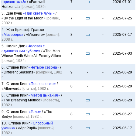
горизонталь!»
/ «Farewell
7
-
2026-07-01
Horizontal»
[роман]
,
1989 г.
3. Дин Кунц
«При свете луны»
/
«By the Light of the Moon»
[роман]
,
7
-
2025-07-25
2002 г.
4. Жан-Кристоф Гранже
«Мизерере»
/ «Miserere»
[роман]
,
8
-
2025-07-17
2008 г.
5. Филип Дик
«Человек с
одинаковыми зубами»
/ «The Man
7
-
2025-07-03
Whose Teeth Were All Exactly Alike»
[роман]
,
1984 г.
6. Стивен Кинг
«Четыре сезона»
/
«Different Seasons»
[сборник]
,
1982
9
-
-
2025-06-29
г.
7. Стивен Кинг
«Послесловие»
/
8
-
-
2025-06-29
«Afterword»
[статья]
,
1982 г.
8. Стивен Кинг
«Метод дыхания»
/
«The Breathing Method»
[повесть]
,
9
-
2025-06-29
1982 г.
9. Стивен Кинг
«Тело»
/ «The
8
-
2025-06-27
Body»
[повесть]
,
1982 г.
10. Стивен Кинг
«Способный
ученик»
/ «Apt Pupil»
[повесть]
,
9
-
2025-06-17
1982 г.