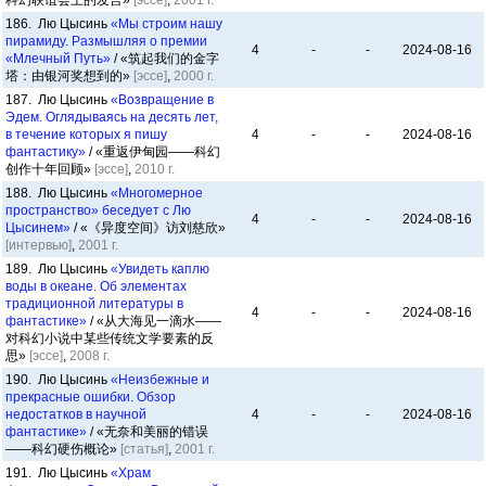
科幻联谊会上的发言»
[эссе]
,
2001 г.
186. Лю Цысинь
«Мы строим нашу
пирамиду. Размышляя о премии
4
-
-
2024-08-16
«Млечный Путь»
/ «筑起我们的金字
塔：由银河奖想到的»
[эссе]
,
2000 г.
187. Лю Цысинь
«Возвращение в
Эдем. Оглядываясь на десять лет,
в течение которых я пишу
4
-
-
2024-08-16
фантастику»
/ «重返伊甸园——科幻
创作十年回顾»
[эссе]
,
2010 г.
188. Лю Цысинь
«Многомерное
пространство» беседует с Лю
4
-
-
2024-08-16
Цысинем»
/ «《异度空间》访刘慈欣»
[интервью]
,
2001 г.
189. Лю Цысинь
«Увидеть каплю
воды в океане. Об элементах
традиционной литературы в
4
-
-
2024-08-16
фантастике»
/ «从大海见一滴水——
对科幻小说中某些传统文学要素的反
思»
[эссе]
,
2008 г.
190. Лю Цысинь
«Неизбежные и
прекрасные ошибки. Обзор
недостатков в научной
4
-
-
2024-08-16
фантастике»
/ «无奈和美丽的错误
——科幻硬伤概论»
[статья]
,
2001 г.
191. Лю Цысинь
«Храм