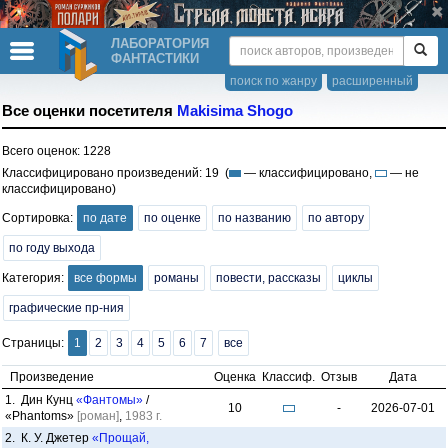
ЛАБОРАТОРИЯ
ФАНТАСТИКИ
поиск по жанру
расширенный
Все оценки посетителя
Makisima Shogo
Всего оценок: 1228
Классифицировано произведений: 19 (
— классифицировано,
— не
классифицировано)
Сортировка:
по дате
по оценке
по названию
по автору
по году выхода
Категория:
все формы
романы
повести, рассказы
циклы
графические пр-ния
Страницы:
1
2
3
4
5
6
7
все
Произведение
Оценка
Классиф.
Отзыв
Дата
1. Дин Кунц
«Фантомы»
/
10
-
2026-07-01
«Phantoms»
[роман]
,
1983 г.
2. К. У. Джетер
«Прощай,