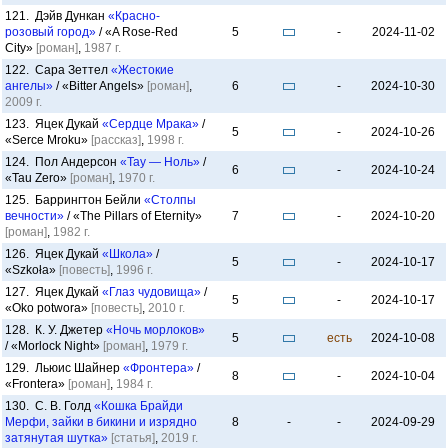
121. Дэйв Дункан
«Красно-
розовый город»
/ «A Rose-Red
5
-
2024-11-02
City»
[роман]
,
1987 г.
122. Сара Зеттел
«Жестокие
ангелы»
/ «Bitter Angels»
[роман]
,
6
-
2024-10-30
2009 г.
123. Яцек Дукай
«Сердце Мрака»
/
5
-
2024-10-26
«Serce Mroku»
[рассказ]
,
1998 г.
124. Пол Андерсон
«Тау — Ноль»
/
6
-
2024-10-24
«Tau Zero»
[роман]
,
1970 г.
125. Баррингтон Бейли
«Столпы
вечности»
/ «The Pillars of Eternity»
7
-
2024-10-20
[роман]
,
1982 г.
126. Яцек Дукай
«Школа»
/
5
-
2024-10-17
«Szkoła»
[повесть]
,
1996 г.
127. Яцек Дукай
«Глаз чудовища»
/
5
-
2024-10-17
«Oko potwora»
[повесть]
,
2010 г.
128. К. У. Джетер
«Ночь морлоков»
5
есть
2024-10-08
/ «Morlock Night»
[роман]
,
1979 г.
129. Льюис Шайнер
«Фронтера»
/
8
-
2024-10-04
«Frontera»
[роман]
,
1984 г.
130. С. В. Голд
«Кошка Брайди
Мерфи, зайки в бикини и изрядно
8
-
-
2024-09-29
затянутая шутка»
[статья]
,
2019 г.