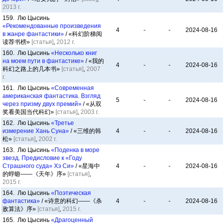
2013 г.
159. Лю Цысинь
«Рекомендованные произведения
4
-
-
2024-08-16
в жанре фантастики»
/ «科幻阶梯阅
读荐书榜»
[статья]
,
2012 г.
160. Лю Цысинь
«Несколько книг
на моем пути в фантастике»
/ «我的
4
-
-
2024-08-16
科幻之路上的几本书»
[статья]
,
2007
г.
161. Лю Цысинь
«Современная
американская фантастика. Взгляд
5
-
-
2024-08-16
через призму двух премий»
/ «从双
奖看美国当代科幻»
[статья]
,
2003 г.
162. Лю Цысинь
«Третье
измерение Хань Суна»
/ «三维的韩
4
-
-
2024-08-16
松»
[статья]
,
2002 г.
163. Лю Цысинь
«Поденка в море
звезд. Предисловие к «Году
Страшного суда» Хэ Си»
/ «星海中
4
-
-
2024-08-16
的蜉蝣——《天年》序»
[статья]
,
2015 г.
164. Лю Цысинь
«Поэтическая
фантастика»
/ «诗意的科幻——《杀
4
-
-
2024-08-16
敌算法》序»
[статья]
,
2015 г.
165. Лю Цысинь
«Драгоценный