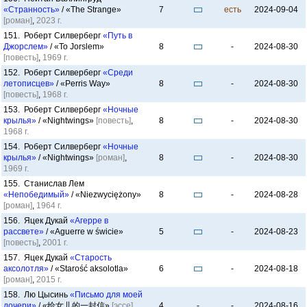
«Странность»
/ «The Strange»
7
есть
2024-09-04
[роман]
,
2023 г.
151. Роберт Силверберг
«Путь в
Джорслем»
/ «To Jorslem»
8
-
2024-08-30
[повесть]
,
1969 г.
152. Роберт Силверберг
«Среди
летописцев»
/ «Perris Way»
8
-
2024-08-30
[повесть]
,
1968 г.
153. Роберт Силверберг
«Ночные
крылья»
/ «Nightwings»
[повесть]
,
8
-
2024-08-30
1968 г.
154. Роберт Силверберг
«Ночные
крылья»
/ «Nightwings»
[роман]
,
8
-
2024-08-30
1969 г.
155. Станислав Лем
«Непобедимый»
/ «Niezwyciężony»
8
-
2024-08-28
[роман]
,
1964 г.
156. Яцек Дукай
«Агерре в
рассвете»
/ «Aguerre w świcie»
5
-
2024-08-23
[повесть]
,
2001 г.
157. Яцек Дукай
«Старость
аксолотля»
/ «Starość aksolotla»
6
-
2024-08-18
[роман]
,
2015 г.
158. Лю Цысинь
«Письмо для моей
дочери»
/ «给女儿的一封信»
[эссе]
,
4
-
-
2024-08-16