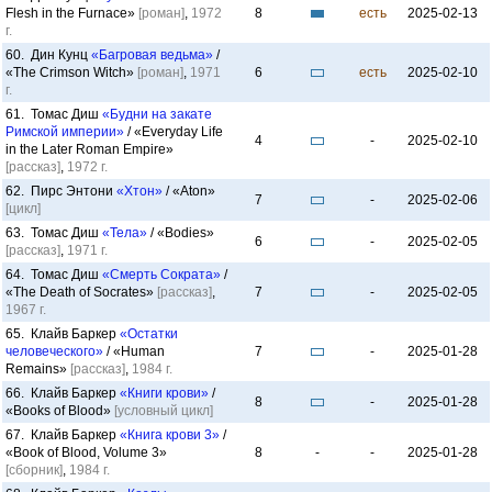
Flesh in the Furnace»
[роман]
,
1972
8
есть
2025-02-13
г.
60. Дин Кунц
«Багровая ведьма»
/
«The Crimson Witch»
[роман]
,
1971
6
есть
2025-02-10
г.
61. Томас Диш
«Будни на закате
Римской империи»
/ «Everyday Life
4
-
2025-02-10
in the Later Roman Empire»
[рассказ]
,
1972 г.
62. Пирс Энтони
«Хтон»
/ «Aton»
7
-
2025-02-06
[цикл]
63. Томас Диш
«Тела»
/ «Bodies»
6
-
2025-02-05
[рассказ]
,
1971 г.
64. Томас Диш
«Смерть Сократа»
/
«The Death of Socrates»
[рассказ]
,
7
-
2025-02-05
1967 г.
65. Клайв Баркер
«Остатки
человеческого»
/ «Human
7
-
2025-01-28
Remains»
[рассказ]
,
1984 г.
66. Клайв Баркер
«Книги крови»
/
8
-
2025-01-28
«Books of Blood»
[условный цикл]
67. Клайв Баркер
«Книга крови 3»
/
«Book of Blood, Volume 3»
8
-
-
2025-01-28
[сборник]
,
1984 г.