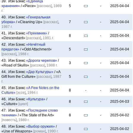
39. Иэн Бэнкс
«Единица
хранения»
/ «Piece»
[рассказ]
,
1989
5
-
2025-04-04
г.
40. Иэн Бэнкс
«Генеральная
уборка»
/ «Cleaning Up»
[рассказ]
,
7
-
2025-04-04
1987 г.
41. Иэн Бэнкс
«Преемник»
/
8
-
2025-04-04
«Descendant»
[рассказ]
,
1991 г.
42. Иэн Бэнкс
«Нечётный
придаток»
/ «Odd Attachment»
5
-
2025-04-04
[рассказ]
,
1988 г.
43. Иэн Бэнкс
«Дорога черепов»
/
3
-
2025-04-04
«Road of Skulls»
[рассказ]
,
1988 г.
44. Иэн Бэнкс
«Дар Культуры»
/ «A
Gift from the Culture»
[рассказ]
,
1987
5
-
2025-04-04
г.
45. Иэн Бэнкс
«A Few Notes on the
8
-
-
2025-04-04
Culture»
[эссе]
,
1994 г.
46. Иэн Бэнкс
«Культура»
/
8
-
2025-04-03
«Culture»
[цикл]
47. Иэн Бэнкс
«Последнее слово
техники»
/ «The State of the Art»
8
-
2025-04-02
[повесть]
,
1989 г.
48. Иэн Бэнкс
«Выбор оружия»
/
8
-
2025-04-02
«Use of Weapons»
[роман]
,
1990 г.