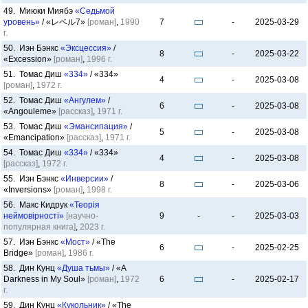
49. Миюки Миябэ
«Седьмой
уровень»
/ «レベル7»
[роман]
,
1990
7
-
2025-03-29
г.
50. Иэн Бэнкс
«Эксцессия»
/
8
-
2025-03-22
«Excession»
[роман]
,
1996 г.
51. Томас Диш
«334»
/ «334»
4
-
2025-03-08
[роман]
,
1972 г.
52. Томас Диш
«Ангулем»
/
6
-
2025-03-08
«Angouleme»
[рассказ]
,
1971 г.
53. Томас Диш
«Эмансипация»
/
5
-
2025-03-08
«Emancipation»
[рассказ]
,
1971 г.
54. Томас Диш
«334»
/ «334»
4
-
2025-03-08
[рассказ]
,
1972 г.
55. Иэн Бэнкс
«Инверсии»
/
8
-
2025-03-06
«Inversions»
[роман]
,
1998 г.
56. Макс Кидрук
«Теорія
неймовірності»
[научно-
9
-
-
2025-03-03
популярная книга]
,
2023 г.
57. Иэн Бэнкс
«Мост»
/ «The
6
-
2025-02-25
Bridge»
[роман]
,
1986 г.
58. Дин Кунц
«Душа тьмы»
/ «A
Darkness in My Soul»
[роман]
,
1972
6
-
2025-02-17
г.
59. Дин Кунц
«Кукольник»
/ «The