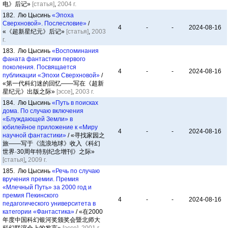
电》后记»
[статья]
,
2004 г.
182. Лю Цысинь
«Эпоха
Сверхновой». Послесловие»
/
4
-
-
2024-08-16
«《超新星纪元》后记»
[статья]
,
2003
г.
183. Лю Цысинь
«Воспоминания
фаната фантастики первого
поколения. Посвящается
4
-
-
2024-08-16
публикации «Эпохи Сверхновой»
/
«第一代科幻迷的回忆——写在《超新
星纪元》出版之际»
[эссе]
,
2003 г.
184. Лю Цысинь
«Путь в поисках
дома. По случаю включения
«Блуждающей Земли» в
юбилейное приложение к «Миру
4
-
-
2024-08-16
научной фантастики»
/ «寻找家园之
旅——写于《流浪地球》收入《科幻
世界·30周年特别纪念增刊》之际»
[статья]
,
2009 г.
185. Лю Цысинь
«Речь по случаю
вручения премии. Премия
«Млечный Путь» за 2000 год и
премия Пекинского
4
-
-
2024-08-16
педагогического университета в
категории «Фантастика»
/ «在2000
年度中国科幻银河奖颁奖会暨北师大