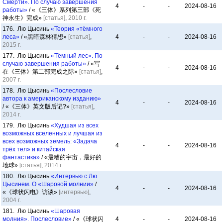
Смерти». По случаю завершения
4
-
-
2024-08-16
работы»
/ «《三体》系列第三部《死
神永生》完成»
[статья]
,
2010 г.
176. Лю Цысинь
«Теория «тёмного
леса»
/ «黑暗森林猜想»
[статья]
,
4
-
-
2024-08-16
2015 г.
177. Лю Цысинь
«Тёмный лес». По
случаю завершения работы»
/ «写
4
-
-
2024-08-16
在《三体》第二部完成之际»
[статья]
,
2007 г.
178. Лю Цысинь
«Послесловие
автора к американскому изданию»
4
-
-
2024-08-16
/ «《三体》英文版后记?»
[статья]
,
2014 г.
179. Лю Цысинь
«Худшая из всех
возможных вселенных и лучшая из
всех возможных земель: «Задача
4
-
-
2024-08-16
трёх тел» и китайская
фантастика»
/ «最糟的宇宙，最好的
地球»
[статья]
,
2014 г.
180. Лю Цысинь
«Интервью с Лю
Цысинем. О «Шаровой молнии»
/
4
-
-
2024-08-16
«《球状闪电》访谈»
[интервью]
,
2004 г.
181. Лю Цысинь
«Шаровая
молния». Послесловие»
/ «《球状闪
4
-
-
2024-08-16