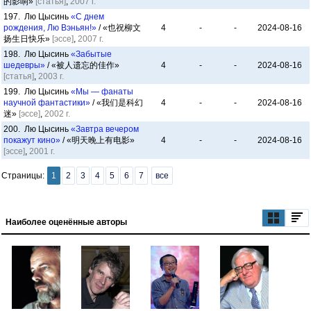
的影响»
[статья]
,
2007 г.
197. Лю Цысинь
«С днем
рождения, Лю Вэньян!»
/ «也祝柳文
4
-
-
2024-08-16
扬生日快乐»
[эссе]
,
2007 г.
198. Лю Цысинь
«Забытые
шедевры»
/ «被人遗忘的佳作»
4
-
-
2024-08-16
[статья]
,
2003 г.
199. Лю Цысинь
«Мы — фанаты
научной фантастики»
/ «我们是科幻
4
-
-
2024-08-16
迷»
[эссе]
,
2002 г.
200. Лю Цысинь
«Завтра вечером
покажут кино»
/ «明天晚上有电影»
4
-
-
2024-08-16
[эссе]
,
2001 г.
Страницы:
1
2
3
4
5
6
7
все
Наиболее оценённые авторы