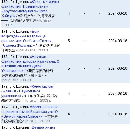
170. Лю Цысинь
«Юность и мечты
фантастики. Предисловие к
«Хрустальному небу» Чжао
4
-
-
2024-08-16
Хайхун»
/ «科幻文学中的青春和梦
——《水晶的天空》序»
[статья]
,
2011 г.
171. Лю Цысинь
«Боги,
возрожденные на границе
фантастики. О «Князе Света»
5
-
-
2024-08-16
Роджера Желязны»
/ «科幻边界上的
诸神复活»
[рецензия]
,
2006 г.
172. Лю Цысинь
«Научная
фантастика, которая нам нужна. О
«Черном солнце» Джека
5
-
-
2024-08-16
Уильямсона»
/ «我们需要的科幻——
评杰克·威廉森的《黑太阳》»
[рецензия]
,
2003 г.
173. Лю Цысинь
«Королевская
битва» и «Неумолимое
4
-
-
2024-08-16
уравнение»
/ «《东京圣战》和《冷
酷的方程式》»
[статья]
,
2003 г.
174. Лю Цысинь
«Восстановление
доверия к научной фантастике. О
4
-
-
2024-08-16
«Вечной жизни Смерти»
/ «重建科
幻文学的信心»
[статья]
,
2012 г.
175. Лю Цысинь
«Вечная жизнь