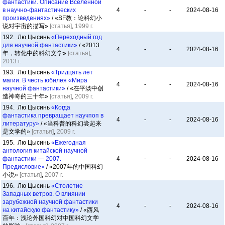
фантастики. Описание Вселенной
в научно-фантастических
4
-
-
2024-08-16
произведениях»
/ «SF教：论科幻小
说对宇宙的描写»
[статья]
,
1999 г.
192. Лю Цысинь
«Переходный год
для научной фантастики»
/ «2013
4
-
-
2024-08-16
年，转化中的科幻文学»
[статья]
,
2013 г.
193. Лю Цысинь
«Тридцать лет
магии. В честь юбилея «Мира
4
-
-
2024-08-16
научной фантастики»
/ «在平淡中创
造神奇的三十年»
[статья]
,
2009 г.
194. Лю Цысинь
«Когда
фантастика превращает научпоп в
4
-
-
2024-08-16
литературу»
/ «当科普的科幻尝起来
是文学的»
[статья]
,
2009 г.
195. Лю Цысинь
«Ежегодная
антология китайской научной
фантастики — 2007.
4
-
-
2024-08-16
Предисловие»
/ «2007年的中国科幻
小说»
[статья]
,
2007 г.
196. Лю Цысинь
«Столетие
Западных ветров. О влиянии
зарубежной научной фантастики
4
-
-
2024-08-16
на китайскую фантастику»
/ «西风
百年：浅论外国科幻对中国科幻文学