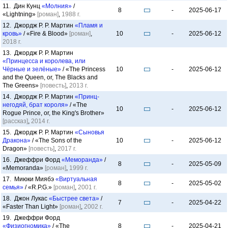
11. Дин Кунц
«Молния»
/
8
-
2025-06-17
«Lightning»
[роман]
,
1988 г.
12. Джордж Р. Р. Мартин
«Пламя и
кровь»
/ «Fire & Blood»
[роман]
,
10
-
2025-06-12
2018 г.
13. Джордж Р. Р. Мартин
«Принцесса и королева, или
Чёрные и зелёные»
/ «The Princess
10
-
2025-06-12
and the Queen, or, The Blacks and
The Greens»
[повесть]
,
2013 г.
14. Джордж Р. Р. Мартин
«Принц-
негодяй, брат короля»
/ «The
10
-
2025-06-12
Rogue Prince, or, the King's Brother»
[рассказ]
,
2014 г.
15. Джордж Р. Р. Мартин
«Сыновья
Дракона»
/ «The Sons of the
10
-
2025-06-12
Dragon»
[повесть]
,
2017 г.
16. Джеффри Форд
«Меморанда»
/
8
-
2025-05-09
«Memoranda»
[роман]
,
1999 г.
17. Миюки Миябэ
«Виртуальная
8
-
2025-05-02
семья»
/ «R.P.G.»
[роман]
,
2001 г.
18. Джон Лукас
«Быстрее света»
/
7
-
2025-04-22
«Faster Than Light»
[роман]
,
2002 г.
19. Джеффри Форд
«Физиогномика»
/ «The
8
-
2025-04-21