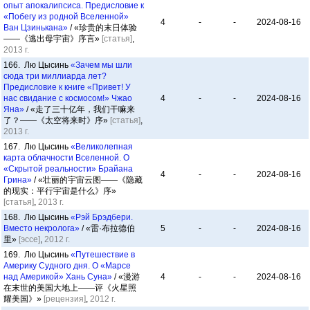
опыт апокалипсиса. Предисловие к
«Побегу из родной Вселенной»
4
-
-
2024-08-16
Ван Цзинькана»
/ «珍贵的末日体验
——《逃出母宇宙》序言»
[статья]
,
2013 г.
166. Лю Цысинь
«Зачем мы шли
сюда три миллиарда лет?
Предисловие к книге «Привет! У
нас свидание с космосом!» Чжао
4
-
-
2024-08-16
Яна»
/ «走了三十亿年，我们干嘛来
了？——《太空将来时》序»
[статья]
,
2013 г.
167. Лю Цысинь
«Великолепная
карта облачности Вселенной. О
«Скрытой реальности» Брайана
4
-
-
2024-08-16
Грина»
/ «壮丽的宇宙云图——《隐藏
的现实：平行宇宙是什么》序»
[статья]
,
2013 г.
168. Лю Цысинь
«Рэй Брэдбери.
Вместо некролога»
/ «雷·布拉德伯
5
-
-
2024-08-16
里»
[эссе]
,
2012 г.
169. Лю Цысинь
«Путешествие в
Америку Судного дня. О «Марсе
над Америкой» Хань Суна»
/ «漫游
4
-
-
2024-08-16
在末世的美国大地上——评《火星照
耀美国》»
[рецензия]
,
2012 г.