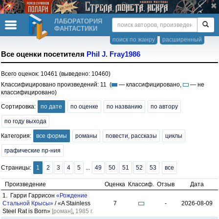
ЛАБОРАТОРИЯ
ФАНТАСТИКИ
поиск по жанру
расширенный
Все оценки посетителя
Phil J. Fray1986
Всего оценок: 10461 (выведено: 10460)
Классифицировано произведений: 11 (
— классифицировано,
— не
классифицировано)
Сортировка:
по дате
по оценке
по названию
по автору
по году выхода
Категория:
все формы
романы
повести, рассказы
циклы
графические пр-ния
Страницы:
1
2
3
4
5
...
49
50
51
52
53
все
Произведение
Оценка
Классиф.
Отзыв
Дата
1. Гарри Гаррисон
«Рождение
Стальной Крысы»
/ «A Stainless
7
-
2026-08-09
Steel Rat is Born»
[роман]
,
1985 г.