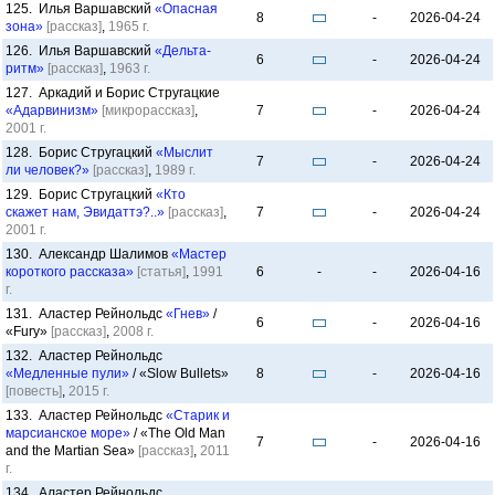
125. Илья Варшавский
«Опасная
8
-
2026-04-24
зона»
[рассказ]
,
1965 г.
126. Илья Варшавский
«Дельта-
6
-
2026-04-24
ритм»
[рассказ]
,
1963 г.
127. Аркадий и Борис Стругацкие
«Адарвинизм»
[микрорассказ]
,
7
-
2026-04-24
2001 г.
128. Борис Стругацкий
«Мыслит
7
-
2026-04-24
ли человек?»
[рассказ]
,
1989 г.
129. Борис Стругацкий
«Кто
скажет нам, Эвидаттэ?..»
[рассказ]
,
7
-
2026-04-24
2001 г.
130. Александр Шалимов
«Мастер
короткого рассказа»
[статья]
,
1991
6
-
-
2026-04-16
г.
131. Аластер Рейнольдс
«Гнев»
/
6
-
2026-04-16
«Fury»
[рассказ]
,
2008 г.
132. Аластер Рейнольдс
«Медленные пули»
/ «Slow Bullets»
8
-
2026-04-16
[повесть]
,
2015 г.
133. Аластер Рейнольдс
«Старик и
марсианское море»
/ «The Old Man
7
-
2026-04-16
and the Martian Sea»
[рассказ]
,
2011
г.
134. Аластер Рейнольдс