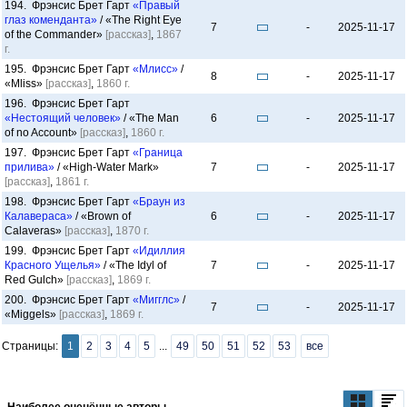
194. Фрэнсис Брет Гарт
«Правый
глаз коменданта»
/ «The Right Eye
7
-
2025-11-17
of the Commander»
[рассказ]
,
1867
г.
195. Фрэнсис Брет Гарт
«Млисс»
/
8
-
2025-11-17
«Mliss»
[рассказ]
,
1860 г.
196. Фрэнсис Брет Гарт
«Нестоящий человек»
/ «The Man
6
-
2025-11-17
of no Account»
[рассказ]
,
1860 г.
197. Фрэнсис Брет Гарт
«Граница
прилива»
/ «High-Water Mark»
7
-
2025-11-17
[рассказ]
,
1861 г.
198. Фрэнсис Брет Гарт
«Браун из
Калавераса»
/ «Brown of
6
-
2025-11-17
Calaveras»
[рассказ]
,
1870 г.
199. Фрэнсис Брет Гарт
«Идиллия
Красного Ущелья»
/ «The Idyl of
7
-
2025-11-17
Red Gulch»
[рассказ]
,
1869 г.
200. Фрэнсис Брет Гарт
«Мигглс»
/
7
-
2025-11-17
«Miggels»
[рассказ]
,
1869 г.
Страницы:
1
2
3
4
5
...
49
50
51
52
53
все