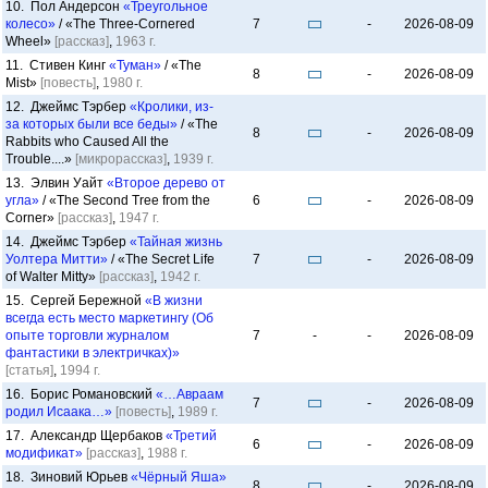
10. Пол Андерсон
«Треугольное
колесо»
/ «The Three-Cornered
7
-
2026-08-09
Wheel»
[рассказ]
,
1963 г.
11. Стивен Кинг
«Туман»
/ «The
8
-
2026-08-09
Mist»
[повесть]
,
1980 г.
12. Джеймс Тэрбер
«Кролики, из-
за которых были все беды»
/ «The
8
-
2026-08-09
Rabbits who Caused All the
Trouble....»
[микрорассказ]
,
1939 г.
13. Элвин Уайт
«Второе дерево от
угла»
/ «The Second Tree from the
6
-
2026-08-09
Corner»
[рассказ]
,
1947 г.
14. Джеймс Тэрбер
«Тайная жизнь
Уолтера Митти»
/ «The Secret Life
7
-
2026-08-09
of Walter Mitty»
[рассказ]
,
1942 г.
15. Сергей Бережной
«В жизни
всегда есть место маркетингу (Об
опыте торговли журналом
7
-
-
2026-08-09
фантастики в электричках)»
[статья]
,
1994 г.
16. Борис Романовский
«…Авраам
7
-
2026-08-09
родил Исаака…»
[повесть]
,
1989 г.
17. Александр Щербаков
«Третий
6
-
2026-08-09
модификат»
[рассказ]
,
1988 г.
18. Зиновий Юрьев
«Чёрный Яша»
8
-
2026-08-09