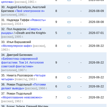
8
-
2026-08-09
цепочка»
[рассказ]
,
1961 г.
30. Андрей Балабуха, Анатолий
Бритиков
«Твоё электронное я»
8
-
-
2026-08-09
[антология]
,
1991 г.
31. Надежда Тэффи
«Ревность»
9
-
2026-08-08
[рассказ]
,
1916 г.
32. Пол Андерсон
«Смерть и
рыцарь»
/ «Death and the Knight»
5
-
2026-07-01
[рассказ]
,
1995 г.
33. Илья Варшавский
«Молекулярное кафе»
[рассказ]
,
8
-
2026-06-22
1963 г.
34. Дмитрий Биленкин
«Библиотека современной
фантастики. Том 14. Антология
9
-
-
2026-06-22
советской фантастики»
[антология]
,
1967 г.
35. Никита Разговоров
«Четыре
8
-
2026-06-22
четырки»
[повесть]
,
1963 г.
36. Роман Подольный
«Потомки
6
-
2026-06-22
делают выводы»
[рассказ]
,
1966 г.
37. Роман Подольный
«Мореплавание невозможно»
7
-
2026-06-22
[рассказ]
,
1962 г.
38. Борис Зубков, Евгений Муслин