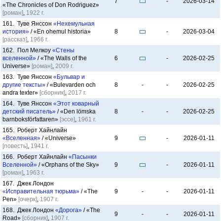
7
-
2026-03-14
«The Chronicles of Don Rodriguez»
[роман]
,
1922 г.
161. Туве Янссон
«Нехемульная
история»
/ «En ohemul historia»
8
-
2026-03-04
[рассказ]
,
1966 г.
162. Пол Мелкоу
«Стены
вселенной»
/ «The Walls of the
6
-
2026-02-25
Universe»
[роман]
,
2009 г.
163. Туве Янссон
«Бульвар и
другие тексты»
/ «Bulevarden och
8
-
-
2026-02-25
andra texter»
[сборник]
,
2017 г.
164. Туве Янссон
«Этот коварный
детский писатель»
/ «Den lömska
8
-
-
2026-02-25
barnboksförfattaren»
[эссе]
,
1961 г.
165. Роберт Хайнлайн
«Вселенная»
/ «Universe»
9
-
2026-01-11
[повесть]
,
1941 г.
166. Роберт Хайнлайн
«Пасынки
Вселенной»
/ «Orphans of the Sky»
9
-
2026-01-11
[роман]
,
1963 г.
167. Джек Лондон
«Исправительная тюрьма»
/ «The
9
-
-
2026-01-11
Pen»
[очерк]
,
1907 г.
168. Джек Лондон
«Дорога»
/ «The
9
-
-
2026-01-11
Road»
[сборник]
,
1907 г.