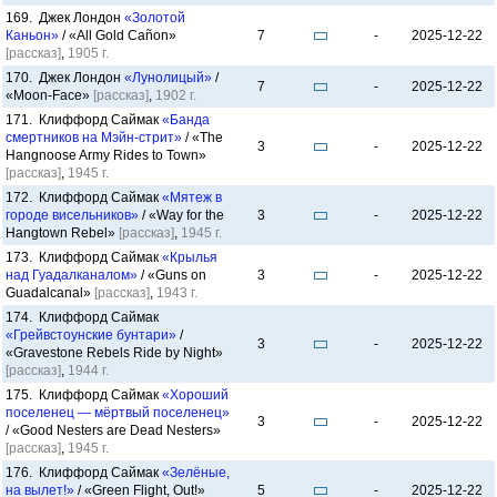
169. Джек Лондон
«Золотой
Каньон»
/ «All Gold Cañon»
7
-
2025-12-22
[рассказ]
,
1905 г.
170. Джек Лондон
«Лунолицый»
/
7
-
2025-12-22
«Moon-Face»
[рассказ]
,
1902 г.
171. Клиффорд Саймак
«Банда
смертников на Мэйн-стрит»
/ «The
3
-
2025-12-22
Hangnoose Army Rides to Town»
[рассказ]
,
1945 г.
172. Клиффорд Саймак
«Мятеж в
городе висельников»
/ «Way for the
3
-
2025-12-22
Hangtown Rebel»
[рассказ]
,
1945 г.
173. Клиффорд Саймак
«Крылья
над Гуадалканалом»
/ «Guns on
3
-
2025-12-22
Guadalcanal»
[рассказ]
,
1943 г.
174. Клиффорд Саймак
«Грейвстоунские бунтари»
/
3
-
2025-12-22
«Gravestone Rebels Ride by Night»
[рассказ]
,
1944 г.
175. Клиффорд Саймак
«Хороший
поселенец — мёртвый поселенец»
3
-
2025-12-22
/ «Good Nesters are Dead Nesters»
[рассказ]
,
1945 г.
176. Клиффорд Саймак
«Зелёные,
на вылет!»
/ «Green Flight, Out!»
5
-
2025-12-22