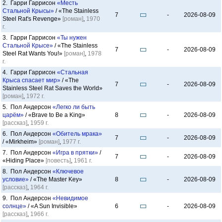
2. Гарри Гаррисон
«Месть
Стальной Крысы»
/ «The Stainless
7
-
2026-08-09
Steel Rat's Revenge»
[роман]
,
1970
г.
3. Гарри Гаррисон
«Ты нужен
Стальной Крысе»
/ «The Stainless
7
-
2026-08-09
Steel Rat Wants You!»
[роман]
,
1978
г.
4. Гарри Гаррисон
«Стальная
Крыса спасает мир»
/ «The
7
-
2026-08-09
Stainless Steel Rat Saves the World»
[роман]
,
1972 г.
5. Пол Андерсон
«Легко ли быть
царём»
/ «Brave to Be a King»
8
-
2026-08-09
[рассказ]
,
1959 г.
6. Пол Андерсон
«Обитель мрака»
7
-
2026-08-09
/ «Mirkheim»
[роман]
,
1977 г.
7. Пол Андерсон
«Игра в прятки»
/
7
-
2026-08-09
«Hiding Place»
[повесть]
,
1961 г.
8. Пол Андерсон
«Ключевое
условие»
/ «The Master Key»
8
-
2026-08-09
[рассказ]
,
1964 г.
9. Пол Андерсон
«Невидимое
солнце»
/ «A Sun Invisible»
6
-
2026-08-09
[рассказ]
,
1966 г.