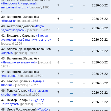
«Непрочный, непрочный,
7
-
2026-06-22
непрочный мир…»
[рассказ]
,
1966
г.
39. Валентина Журавлёва
6
-
2026-06-22
«Нахалка»
[рассказ]
,
1965 г.
40. Анатолий Днепров
«Когда
6
-
2026-06-22
задают вопросы»
[рассказ]
,
1962 г.
41. Владимир Савченко
«Вторая
экспедиция на Странную планету»
9
-
2026-06-22
[рассказ]
,
1959 г.
42. Александр Петрович Казанцев
7
-
2026-06-22
«Взрыв»
[рассказ]
,
1946 г.
43. Валентина Журавлёва
«Летящие во вселенной»
[рассказ]
,
8
-
2026-06-22
1963 г.
44. Валентина Журавлёва
7
-
2026-06-22
«Астронавт»
[рассказ]
,
1960 г.
45. Георгий Гуревич
«Функция
9
-
2026-06-22
Шорина»
[рассказ]
,
1962 г.
46. Генрих Альтов
«Богатырская
7
-
2026-06-22
симфония»
[рассказ]
,
1960 г.
47. Виктор Сапарин
«Суд над
7
-
2026-06-22
Танталусом»
[рассказ]
,
1959 г.
48. Игорь Росоховатский
«Тор-1»
/