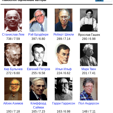
Наиболее оценённые авторы
Станислав Лем
Рэй Брэдбери
Роберт Шекли
Ярослав Гашек
738 / 7.59
397 / 6.80
289 / 7.14
280 / 6.98
Кир Булычев
Евгений Петров
Илья Ильф
Марк Твен
272 / 6.60
255 / 6.58
224 / 6.62
201 / 7.41
Айзек Азимов
Клиффорд
Гарри Гаррисон
Пол Андерсон
Саймак
193 / 7.18
165 / 7.15
163 / 6.98
148 / 7.11