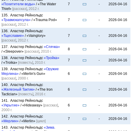
«Похитители воды»
/ «The Water
7
-
2026-04-16
Thief»
[рассказ]
,
2012 г.
135. Аластер Рейнольдс
«Травмокапсула»
/ «Trauma Pod»
7
-
2026-04-16
[рассказ]
,
2012 г.
136. Аластер Рейнольдс
«Тщеславие»
/ «Vainglory»
7
-
2026-04-16
[рассказ]
,
2012 г.
137. Аластер Рейнольдс
«Спячка»
8
-
2026-04-16
/ «Sleepover»
[рассказ]
,
2010 г.
138. Аластер Рейнольдс
«Тройка»
7
-
2026-04-16
/ «Troika»
[повесть]
,
2010 г.
139. Аластер Рейнольдс
«Оружие
Мерлина»
/ «Merlin's Gun»
6
-
2026-04-16
[рассказ]
,
2000 г.
140. Аластер Рейнольдс
«Железный Тактик»
/ «The Iron
6
-
2026-04-16
Tactician»
[повесть]
,
2016 г.
141. Аластер Рейнольдс
«Укрытие»
/ «Hideaway»
[рассказ]
,
6
-
2026-04-16
2000 г.
142. Аластер Рейнольдс
7
-
2026-04-16
«Мерлин»
/ «Merlin»
[цикл]
143. Аластер Рейнольдс
«Зима.