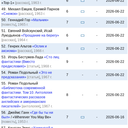
6
-
2026-06-22
«Тор-1»
[рассказ]
,
1963 г.
49. Михаил Емцев, Еремей Парнов
6
-
2026-06-22
«Снежок»
[рассказ]
,
1963 г.
50. Геннадий Гор
«Мальчик»
7
-
2026-06-22
[повесть]
,
1965 г.
51. Евгений Войскунский, Исай
Лукодьянов
«Прощание на берегу»
6
-
2026-06-22
[рассказ]
,
1964 г.
52. Генрих Альтов
«Ослик и
8
-
2026-06-22
аксиома»
[рассказ]
,
1966 г.
53. Игорь Бестужев-Лада
«Сто лиц
фантастики (Вместо
9
-
-
2026-06-22
предисловия)»
[статья]
,
1968 г.
54. Роман Подольный
«Это не
7
-
-
2026-06-22
предсказания»
[статья]
,
1967 г.
55. Роман Подольный
«Библиотека современной
фантастики. Том 10. Антология
8
-
-
2026-06-22
фантастических рассказов
английских и американских
писателей»
[антология]
,
1967 г.
56. Джеймс Ганн
«Где бы ты ни
был»
/ «Wherever You May Be»
7
-
2026-06-16
[повесть]
,
1953 г.