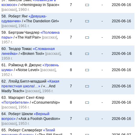
57. Кингсли Эмис
«Хемингуэй в
космосе»
/ «Hemingway in Space»
7
-
2026-06-16
[рассказ]
,
1960 г.
58. Роберт Янг
«Девушка-
одуванчик»
/ «The Dandelion Girl»
7
-
2026-06-16
[рассказ]
,
1961 г.
59. Бертрам Чандлер
«Половина
пары»
/ «The Half Pair»
[рассказ]
,
7
-
2026-06-16
1957 г.
60. Теодор Томас
«Сломанная
линейка»
/ «Broken Tool»
[рассказ]
,
6
-
2026-06-16
1959 г.
61. Рэймонд Ф. Джоунс
«Уровень
шума»
/ «Noise Level»
[рассказ]
,
8
-
2026-06-16
1952 г.
62. Ллойд Биггл-младший
«Какая
прелестная школа!…»
/ «…And
7
-
2026-06-16
Madly Teach»
[рассказ]
,
1966 г.
63. Маргарет Сент-Клер
«Потребители»
/ «Consumership»
8
-
2026-06-16
[рассказ]
,
1956 г.
64. Роберт Шекли
«Верный
вопрос»
/ «Ask a Foolish Question»
7
-
2026-06-16
[рассказ]
,
1953 г.
65. Роберт Силверберг
«Тихий