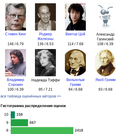
Стивен Кинг
Роджер
Виктор Цой
Александр
Желязны
Гагинский
146 / 6.79
136 / 6.53
114 / 7.68
108 / 6.39
Владимир
Вильгельм
Якоб Гримм
Надежда Тэффи
Сорокин
Гримм
100 / 6.39
95 / 7.21
94 / 6.68
93 / 6.68
вся таблица оценённых авторов >>
Гистограмма распределения оценок