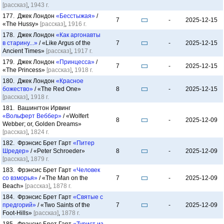
[рассказ]
,
1943 г.
177. Джек Лондон
«Бесстыжая»
/
7
-
2025-12-15
«The Hussy»
[рассказ]
,
1916 г.
178. Джек Лондон
«Как аргонавты
в старину...»
/ «Like Argus of the
7
-
2025-12-15
Ancient Times»
[рассказ]
,
1917 г.
179. Джек Лондон
«Принцесса»
/
7
-
2025-12-15
«The Princess»
[рассказ]
,
1918 г.
180. Джек Лондон
«Красное
божество»
/ «The Red One»
8
-
2025-12-15
[рассказ]
,
1918 г.
181. Вашингтон Ирвинг
«Вольферт Веббер»
/ «Wolfert
8
-
2025-12-09
Webber; or, Golden Dreams»
[рассказ]
,
1824 г.
182. Фрэнсис Брет Гарт
«Питер
Шредер»
/ «Peter Schroeder»
8
-
2025-12-09
[рассказ]
,
1879 г.
183. Фрэнсис Брет Гарт
«Человек
со взморья»
/ «The Man on the
7
-
2025-12-09
Beach»
[рассказ]
,
1878 г.
184. Фрэнсис Брет Гарт
«Святые с
предгорий»
/ «Two Saints of the
7
-
2025-12-09
Foot-Hills»
[рассказ]
,
1878 г.