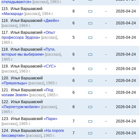
откладываются»
[рассказ]
,
1963 г.
115. Илья Варшавский
8
-
2026-04-24
«Маскарад»
[рассказ]
,
1964 г.
116. Илья Варшавский
«Джейн»
6
-
2026-04-24
[рассказ]
,
1964 г.
117. Илья Варшавский
«Опыт
профессора Эрдоха»
[рассказ]
,
5
-
2026-04-24
1965 г.
118. Илья Варшавский
«Пути,
которые мы выбираем»
[рассказ]
,
6
-
2026-04-24
1965 г.
119. Илья Варшавский
«СУС»
6
-
2026-04-24
[рассказ]
,
1963 г.
120. Илья Варшавский
6
-
2026-04-24
«Пришельцы»
[рассказ]
,
1965 г.
121. Илья Варшавский
«Под
6
-
2026-04-24
ногами Земля»
[рассказ]
,
1965 г.
122. Илья Варшавский
«Перпетуум мобиле»
[рассказ]
,
8
-
2026-04-24
1965 г.
123. Илья Варшавский
«Пари»
7
-
2026-04-24
[рассказ]
,
1965 г.
124. Илья Варшавский
«На пороге
7
-
2026-04-24
бессмертия»
[рассказ]
,
1965 г.