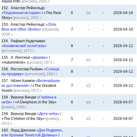
Aquila Rift»
[рассказ]
,
2005 г.
152. Аластер Рейнольдс
«Подлинная история»
/ «The Real
6
-
2026-04-16
Story»
[рассказ]
,
2002 г.
153. Аластер Рейнольдс
«Zima
Blue and Other Stories»
[сборник]
,
7
-
-
2026-04-16
2006 г.
154. Рафаил Нудельман
«Космический госпиталь»
8
-
-
2026-04-12
[антология]
,
1972 г.
155. А. Лентини
«Дерево»
/
7
-
2026-04-12
«Autumntime»
[рассказ]
,
1971 г.
156. Ростислав Рыбкин
«Солнце
8
-
-
2026-04-12
на продажу»
[антология]
,
1983 г.
157. Айзек Азимов
«Величайшее
из достижений»
/ «The Greatest
7
-
2026-04-12
Asset»
[рассказ]
,
1972 г.
158. Вернор Виндж
«Глубина в
небе»
/ «A Deepness in the Sky»
6
-
2026-04-07
[роман]
,
1999 г.
159. Вернор Виндж
«Дети неба»
/
«The Children of the Sky»
[роман]
,
5
-
2026-04-07
2011 г.
160. Лорд Дансени
«Дон Родригес,
или Хроники Тенистой Долины»
/