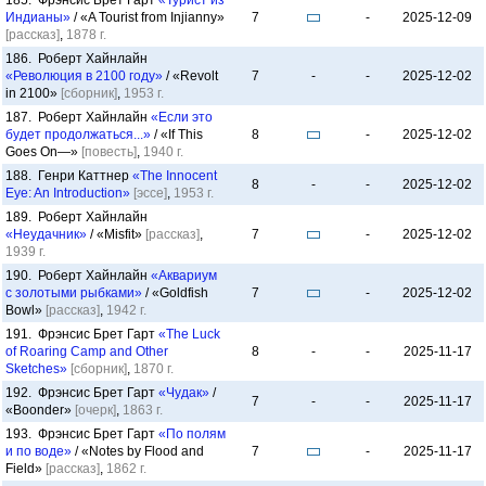
185. Фрэнсис Брет Гарт
«Турист из
Индианы»
/ «A Tourist from Injianny»
7
-
2025-12-09
[рассказ]
,
1878 г.
186. Роберт Хайнлайн
«Революция в 2100 году»
/ «Revolt
7
-
-
2025-12-02
in 2100»
[сборник]
,
1953 г.
187. Роберт Хайнлайн
«Если это
будет продолжаться...»
/ «If This
8
-
2025-12-02
Goes On—»
[повесть]
,
1940 г.
188. Генри Каттнер
«The Innocent
8
-
-
2025-12-02
Eye: An Introduction»
[эссе]
,
1953 г.
189. Роберт Хайнлайн
«Неудачник»
/ «Misfit»
[рассказ]
,
7
-
2025-12-02
1939 г.
190. Роберт Хайнлайн
«Аквариум
с золотыми рыбками»
/ «Goldfish
7
-
2025-12-02
Bowl»
[рассказ]
,
1942 г.
191. Фрэнсис Брет Гарт
«The Luck
of Roaring Camp and Other
8
-
-
2025-11-17
Sketches»
[сборник]
,
1870 г.
192. Фрэнсис Брет Гарт
«Чудак»
/
7
-
-
2025-11-17
«Boonder»
[очерк]
,
1863 г.
193. Фрэнсис Брет Гарт
«По полям
и по воде»
/ «Notes by Flood and
7
-
2025-11-17
Field»
[рассказ]
,
1862 г.