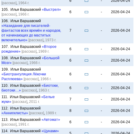
6
-
2026-04-24
[рассказ]
,
1964 г.
105. Илья Варшавский
«Выстрел»
6
-
2026-04-24
[рассказ]
,
1966 г.
106. Илья Варшавский
«Назидание для писателей-
фантастов всех времён и народов,
7
-
2026-04-24
от начинающих до маститых
включительно»
[рассказ]
,
1973 г.
107. Илья Варшавский
«Второе
6
-
2026-04-24
рождение»
[рассказ]
,
1969 г.
108. Илья Варшавский
«Большой
6
-
2026-04-24
Мозг»
[рассказ]
,
1966 г.
109. Илья Варшавский
«Биотрангуляция Лёкочки
6
-
2026-04-24
Расплюева»
[рассказ]
,
1966 г.
110. Илья Варшавский
«Биотоки,
6
-
2026-04-24
биотоки…»
[рассказ]
,
1963 г.
111. Илья Варшавский
«Белые
7
-
2026-04-24
жуки»
[рассказ]
,
2011 г.
112. Илья Варшавский
8
-
2026-04-24
«Аннигилисты»
[рассказ]
,
1989 г.
113. Илья Варшавский
«Автомат»
6
-
2026-04-24
[рассказ]
,
1991 г.
114. Илья Варшавский
«Цунами»
5
-
2026-04-24