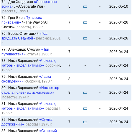
74. Джо Холдеман
«Сепаратная
война»
/ «A Separate War»
5
-
2026-05-10
[рассказ]
,
1999 г.
75. Грег Бир
«Путь всех
призраков»
/ «The Way of All
7
-
2026-04-26
Ghosts»
[повесть]
,
1999 г.
76. Борис Стругацкий
«Год
Тридцать Седьмой»
[рассказ]
,
2001
8
-
2026-04-26
г.
77. Александр Смолян
«Три
7
-
-
2026-04-24
путешествия»
[статья]
,
1966 г.
78. Илья Варшавский
«Человек,
который видел антимир»
[сборник]
,
7
-
-
2026-04-24
1965 г.
79. Илья Варшавский
«Лавка
8
-
-
2026-04-24
сновидений»
[сборник]
,
1970 г.
80. Илья Варшавский
«Инспектор
отдела полезных ископаемых»
8
-
2026-04-24
[повесть]
,
1974 г.
81. Илья Варшавский
«Человек,
который видел антимир»
[рассказ]
,
6
-
2026-04-24
1965 г.
82. Илья Варшавский
«Сумма
7
-
2026-04-24
достижений»
[рассказ]
,
1978 г.
83. Илья Варшавский
«Старший