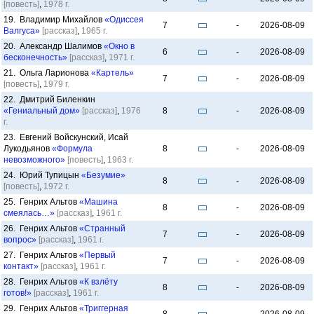
[повесть]
,
1978 г.
19. Владимир Михайлов
«Одиссея
7
-
2026-08-09
Валгуса»
[рассказ]
,
1965 г.
20. Александр Шалимов
«Окно в
6
-
2026-08-09
бесконечность»
[рассказ]
,
1971 г.
21. Ольга Ларионова
«Картель»
7
-
2026-08-09
[повесть]
,
1979 г.
22. Дмитрий Биленкин
«Гениальный дом»
[рассказ]
,
1976
8
-
2026-08-09
г.
23. Евгений Войскунский, Исай
Лукодьянов
«Формула
8
-
2026-08-09
невозможного»
[повесть]
,
1963 г.
24. Юрий Тупицын
«Безумие»
8
-
2026-08-09
[повесть]
,
1972 г.
25. Генрих Альтов
«Машина
8
-
2026-08-09
смеялась…»
[рассказ]
,
1961 г.
26. Генрих Альтов
«Странный
7
-
2026-08-09
вопрос»
[рассказ]
,
1961 г.
27. Генрих Альтов
«Первый
7
-
2026-08-09
контакт»
[рассказ]
,
1961 г.
28. Генрих Альтов
«К взлёту
8
-
2026-08-09
готов!»
[рассказ]
,
1961 г.
29. Генрих Альтов
«Триггерная