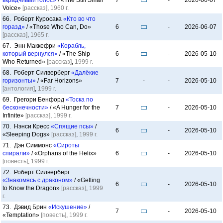
вкрадчивый голос»
/ «The Still Small
7
-
2026-06-07
Voice»
[рассказ]
,
1960 г.
66. Роберт Куросака
«Кто во что
горазд»
/ «Those Who Can, Do»
6
-
2026-06-07
[рассказ]
,
1965 г.
67. Энн Маккефри
«Корабль,
который вернулся»
/ «The Ship
6
-
2026-05-10
Who Returned»
[рассказ]
,
1999 г.
68. Роберт Силверберг
«Далёкие
горизонты»
/ «Far Horizons»
7
-
-
2026-05-10
[антология]
,
1999 г.
69. Грегори Бенфорд
«Тоска по
бесконечности»
/ «A Hunger for the
7
-
2026-05-10
Infinite»
[рассказ]
,
1999 г.
70. Нэнси Кресс
«Спящие псы»
/
6
-
2026-05-10
«Sleeping Dogs»
[рассказ]
,
1999 г.
71. Дэн Симмонс
«Сироты
спирали»
/ «Orphans of the Helix»
6
-
2026-05-10
[повесть]
,
1999 г.
72. Роберт Силверберг
«Знакомясь с драконом»
/ «Getting
6
-
2026-05-10
to Know the Dragon»
[рассказ]
,
1999
г.
73. Дэвид Брин
«Искушение»
/
7
-
2026-05-10
«Temptation»
[повесть]
,
1999 г.