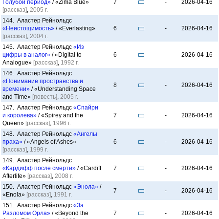
Голубой период»
/ «Zima Blue»
7
-
2026-04-16
[рассказ]
,
2005 г.
144. Аластер Рейнольдс
«Неистощимость»
/ «Everlasting»
6
-
2026-04-16
[рассказ]
,
2004 г.
145. Аластер Рейнольдс
«Из
цифры в аналог»
/ «Digital to
6
-
2026-04-16
Analogue»
[рассказ]
,
1992 г.
146. Аластер Рейнольдс
«Понимание пространства и
8
-
2026-04-16
времени»
/ «Understanding Space
and Time»
[повесть]
,
2005 г.
147. Аластер Рейнольдс
«Спайри
и королева»
/ «Spirey and the
7
-
2026-04-16
Queen»
[рассказ]
,
1996 г.
148. Аластер Рейнольдс
«Ангелы
праха»
/ «Angels of Ashes»
6
-
2026-04-16
[рассказ]
,
1999 г.
149. Аластер Рейнольдс
«Кардифф после смерти»
/ «Cardiff
7
-
2026-04-16
Afterlife»
[рассказ]
,
2008 г.
150. Аластер Рейнольдс
«Энола»
/
7
-
2026-04-16
«Enola»
[рассказ]
,
1991 г.
151. Аластер Рейнольдс
«За
Разломом Орла»
/ «Beyond the
7
-
2026-04-16