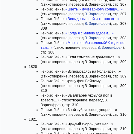
(стихотворение, перевод В. Зоргенфрея), стр. 307
Генрих Гейне.
«Цветы к лучезарному солнцу…»
(стихотворение,
перевод
В. Зоргенфрея
), стр. 307
Генрих Гейне.
«Весь день о ней я тосковал…»
(стихотворение,
перевод
В. Зоргенфрея
), стр. 307-
308
Генрих Гейне.
«Когда я с милою вдвоем…»
(стихотворение,
перевод
В. Зоргенфрея
), стр. 308
Генрих Гейне.
«Мне в лес бы зеленый! Как дивно
там…»
(стихотворение,
перевод
В. Зоргенфрея
),
стр. 308
Генрих Гейне. «Если смысла не добьешься…»
(стихотворение, перевод В. Зоргенфрея), стр. 309
1820
Генрих Гейне. «Взгромоздясь на Роландсек…»
(стихотворение, перевод В. Зоргенфрея), стр. 309
Генрих Гейне. Фрицу фон Бейггему
(стихотворение, перевод В. Зоргенфрея), стр. 309-
310
Генрих Гейне. «За алтарем укрылся поп в
тревоге…» (стихотворение, перевод В.
Зоргенфрея), стр. 310
Генрих Гейне. «Знай зубри, юнец, упорно…»
(стихотворение, перевод В. Зоргенфрея), стр. 310
1821
Генрих Гейне. «Чуждый скорби, чая нег…»
(стихотворение, перевод В. Зоргенфрея), стр. 310
Генрих Гейне. «Мужчины, девы, женщины,