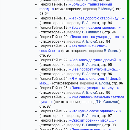
Генрих Гейне. 17.
«Большой, таинственный
город…»
(стихотворение,
перевод
Р. Минкус
), стр.
93-94
Генрих Гейне. 18.
«Я снова дорогою старой иду…»
(стихотворение,
перевод
В. Левика
), стр. 94
Генрих Гейне. 19.
«Вошел я под свод галереи…»
(стихотворение,
перевод
В. Гиппиуса
), стр. 94
Генрих Гейне. 20.
«Тихая ночь, на улицах дрема…»
(стихотворение,
перевод
А. Блока
), стр. 94
Генрих Гейне. 21.
«Как можешь ты спать
спокойно…»
(стихотворение,
перевод
В. Левика
),
стр. 95
Генрих Гейне. 22.
«Забылась девушка дремой…»
(стихотворение,
перевод
В. Левика
), стр. 95
Генрих Гейне. 23.
«В ее портрет углубившись…»
(стихотворение,
перевод
В. Левика
), стр. 96
Генрих Гейне. 24.
«Я Атлас злополучный! Целый
мир…»
(стихотворение,
перевод
А. Блока
), стр. 96
Генрих Гейне. 25.
«Племена уходят в могилу…»
(стихотворение,
перевод
А. Блока
), стр. 96
Генрих Гейне. 26.
«Мне снилось: печально светила
луна…»
(стихотворение,
перевод
Т.И. Сильман
),
стр. 97
Генрих Гейне. 27.
«Что нужно слезе одинокой?..»
(стихотворение,
перевод
В. Левика
), стр. 97
Генрих Гейне. 28.
«Сквозит осенний месяц…»
(стихотворение,
перевод
В. Гиппиуса
), стр. 98
Генрих Гейне. 29.
«Прескверная погода…»