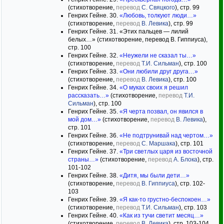
(стихотворение,
перевод
С. Свяцкого
), стр. 99
Генрих Гейне. 30.
«Любовь, толкуют люди…»
(стихотворение,
перевод
В. Левика
), стр. 99
Генрих Гейне. 31. «Этих пальцев — лилий
белых…» (стихотворение, перевод В. Гиппиуса),
стр. 100
Генрих Гейне. 32.
«Неужели не сказал ты…»
(стихотворение,
перевод
Т.И. Сильман
), стр. 100
Генрих Гейне. 33.
«Они любили друг друга…»
(стихотворение,
перевод
В. Левика
), стр. 100
Генрих Гейне. 34.
«О муках своих я решил
рассказать…»
(стихотворение,
перевод
Т.И.
Сильман
), стр. 100
Генрих Гейне. 35.
«Я черта позвал, он явился в
мой дом…»
(стихотворение,
перевод
В. Левика
),
стр. 101
Генрих Гейне. 36.
«Не подтрунивай над чертом…»
(стихотворение,
перевод
С. Маршака
), стр. 101
Генрих Гейне. 37.
«Три светлых царя из восточной
страны…»
(стихотворение,
перевод
А. Блока
), стр.
101-102
Генрих Гейне. 38.
«Дитя, мы были дети…»
(стихотворение,
перевод
В. Гиппиуса
), стр. 102-
103
Генрих Гейне. 39.
«Я как-то грустно-беспокоен…»
(стихотворение,
перевод
Т.И. Сильман
), стр. 103
Генрих Гейне. 40.
«Как из тучи светит месяц…»
(стихотворение,
перевод
В. Левика
), стр. 103-104