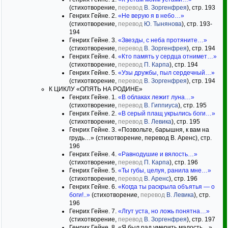
(стихотворение,
перевод
В. Зоргенфрея
), стр. 193
Генрих Гейне. 2.
«Не верую я в небо…»
(стихотворение,
перевод
Ю. Тынянова
), стр. 193-
194
Генрих Гейне. 3.
«Звезды, с неба протяните…»
(стихотворение,
перевод
В. Зоргенфрея
), стр. 194
Генрих Гейне. 4.
«Кто память у сердца отнимет…»
(стихотворение,
перевод
П. Карпа
), стр. 194
Генрих Гейне. 5.
«Узы дружбы, пыл сердечный…»
(стихотворение,
перевод
В. Зоргенфрея
), стр. 194
К ЦИКЛУ «ОПЯТЬ НА РОДИНЕ»
Генрих Гейне. 1.
«В облаках лежит луна…»
(стихотворение,
перевод
В. Гиппиуса
), стр. 195
Генрих Гейне. 2.
«В серый плащ укрылись боги…»
(стихотворение,
перевод
В. Левика
), стр. 195
Генрих Гейне. 3. «Позвольте, барышня, к вам на
грудь…» (стихотворение, перевод В. Аренс), стр.
196
Генрих Гейне. 4.
«Равнодушие и вялость…»
(стихотворение,
перевод
П. Карпа
), стр. 196
Генрих Гейне. 5.
«Ты губы, целуя, ранила мне…»
(стихотворение,
перевод
В. Аренс
), стр. 196
Генрих Гейне. 6.
«Когда ты раскрыла объятья — о
боги!..»
(стихотворение,
перевод
В. Левика
), стр.
196
Генрих Гейне. 7.
«Лгут уста, но ложь понятна…»
(стихотворение,
перевод
В. Зоргенфрея
), стр. 197
Генрих Гейне. 8. «Я был рад умерить малость…»