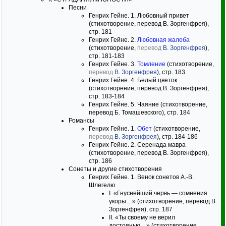
Песни
Генрих Гейне. 1. Любовный привет
(стихотворение, перевод В. Зоргенфрея),
стр. 181
Генрих Гейне. 2.
Любовная жалоба
(стихотворение,
перевод
В. Зоргенфрея
),
стр. 181-183
Генрих Гейне. 3.
Томление
(стихотворение,
перевод
В. Зоргенфрея
), стр. 183
Генрих Гейне. 4. Белый цветок
(стихотворение, перевод В. Зоргенфрея),
стр. 183-184
Генрих Гейне. 5. Чаяние (стихотворение,
перевод Б. Томашевского), стр. 184
Романсы
Генрих Гейне. 1.
Обет
(стихотворение,
перевод
В. Зоргенфрея
), стр. 184-186
Генрих Гейне. 2. Серенада мавра
(стихотворение, перевод В. Зоргенфрея),
стр. 186
Сонеты и другие стихотворения
Генрих Гейне. 1. Венок сонетов А.-В.
Шлегелю
I. «Гнуснейший червь — сомнения
укоры…» (стихотворение, перевод В.
Зоргенфрея), стр. 187
II. «Ты своему не верил
достоянью…» (стихотворение,