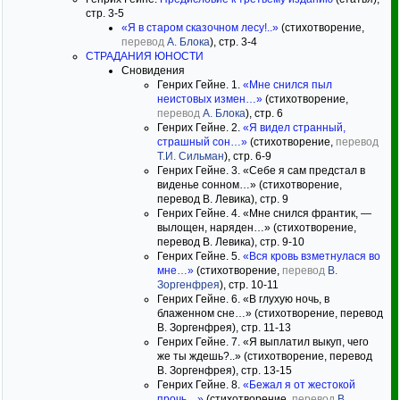
стр. 3-5
«Я в старом сказочном лесу!..»
(стихотворение,
перевод
А. Блока
), стр. 3-4
СТРАДАНИЯ ЮНОСТИ
Сновидения
Генрих Гейне. 1.
«Мне снился пыл
неистовых измен…»
(стихотворение,
перевод
А. Блока
), стр. 6
Генрих Гейне. 2.
«Я видел странный,
страшный сон…»
(стихотворение,
перевод
Т.И. Сильман
), стр. 6-9
Генрих Гейне. 3. «Себе я сам предстал в
виденье сонном…» (стихотворение,
перевод В. Левика), стр. 9
Генрих Гейне. 4. «Мне снился франтик, —
вылощен, наряден…» (стихотворение,
перевод В. Левика), стр. 9-10
Генрих Гейне. 5.
«Вся кровь взметнулася во
мне…»
(стихотворение,
перевод
В.
Зоргенфрея
), стр. 10-11
Генрих Гейне. 6. «В глухую ночь, в
блаженном сне…» (стихотворение, перевод
В. Зоргенфрея), стр. 11-13
Генрих Гейне. 7. «Я выплатил выкуп, чего
же ты ждешь?..» (стихотворение, перевод
В. Зоргенфрея), стр. 13-15
Генрих Гейне. 8.
«Бежал я от жестокой
прочь…»
(стихотворение,
перевод
В.