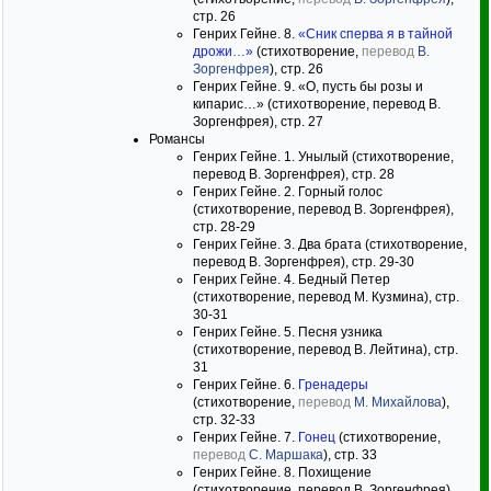
стр. 26
Генрих Гейне. 8.
«Сник сперва я в тайной
дрожи…»
(стихотворение,
перевод
В.
Зоргенфрея
), стр. 26
Генрих Гейне. 9. «О, пусть бы розы и
кипарис…» (стихотворение, перевод В.
Зоргенфрея), стр. 27
Романсы
Генрих Гейне. 1. Унылый (стихотворение,
перевод В. Зоргенфрея), стр. 28
Генрих Гейне. 2. Горный голос
(стихотворение, перевод В. Зоргенфрея),
стр. 28-29
Генрих Гейне. 3. Два брата (стихотворение,
перевод В. Зоргенфрея), стр. 29-30
Генрих Гейне. 4. Бедный Петер
(стихотворение, перевод М. Кузмина), стр.
30-31
Генрих Гейне. 5. Песня узника
(стихотворение, перевод В. Лейтина), стр.
31
Генрих Гейне. 6.
Гренадеры
(стихотворение,
перевод
М. Михайлова
),
стр. 32-33
Генрих Гейне. 7.
Гонец
(стихотворение,
перевод
С. Маршака
), стр. 33
Генрих Гейне. 8. Похищение
(стихотворение, перевод В. Зоргенфрея),