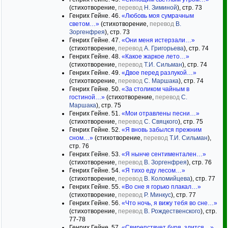
(стихотворение,
перевод
Н. Зиминой
), стр. 73
Генрих Гейне. 46.
«Любовь моя сумрачным
светом…»
(стихотворение,
перевод
В.
Зоргенфрея
), стр. 73
Генрих Гейне. 47.
«Они меня истерзали…»
(стихотворение,
перевод
А. Григорьева
), стр. 74
Генрих Гейне. 48.
«Какое жаркое лето…»
(стихотворение,
перевод
Т.И. Сильман
), стр. 74
Генрих Гейне. 49.
«Двое перед разлукой…»
(стихотворение,
перевод
С. Маршака
), стр. 74
Генрих Гейне. 50.
«За столиком чайным в
гостиной…»
(стихотворение,
перевод
С.
Маршака
), стр. 75
Генрих Гейне. 51.
«Мои отравлены песни…»
(стихотворение,
перевод
С. Свяцкого
), стр. 75
Генрих Гейне. 52.
«Я вновь забылся прежним
сном…»
(стихотворение,
перевод
Т.И. Сильман
),
стр. 76
Генрих Гейне. 53.
«Я нынче сентиментален…»
(стихотворение,
перевод
В. Зоргенфрея
), стр. 76
Генрих Гейне. 54.
«Я тихо еду лесом…»
(стихотворение,
перевод
В. Коломийцева
), стр. 77
Генрих Гейне. 55.
«Во сне я горько плакал…»
(стихотворение,
перевод
Р. Минкус
), стр. 77
Генрих Гейне. 56.
«Что ночь, я вижу тебя во сне…»
(стихотворение,
перевод
В. Рождественского
), стр.
77-78
Генрих Гейне. 57.
«Свирепствует буря, злится…»