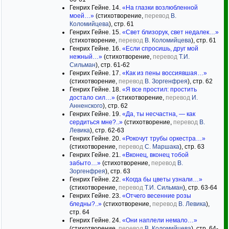
Генрих Гейне. 14.
«На глазки возлюбленной
моей…»
(стихотворение,
перевод
В.
Коломийцева
), стр. 61
Генрих Гейне. 15.
«Свет близорук, свет недалек…»
(стихотворение,
перевод
В. Коломийцева
), стр. 61
Генрих Гейне. 16.
«Если спросишь, друг мой
нежный…»
(стихотворение,
перевод
Т.И.
Сильман
), стр. 61-62
Генрих Гейне. 17.
«Как из пены воссиявшая…»
(стихотворение,
перевод
В. Зоргенфрея
), стр. 62
Генрих Гейне. 18.
«Я все простил: простить
достало сил…»
(стихотворение,
перевод
И.
Анненского
), стр. 62
Генрих Гейне. 19.
«Да, ты несчастна, — как
сердиться мне?..»
(стихотворение,
перевод
В.
Левика
), стр. 62-63
Генрих Гейне. 20.
«Рокочут трубы оркестра…»
(стихотворение,
перевод
С. Маршака
), стр. 63
Генрих Гейне. 21.
«Вконец, вконец тобой
забыто…»
(стихотворение,
перевод
В.
Зоргенфрея
), стр. 63
Генрих Гейне. 22.
«Когда бы цветы узнали…»
(стихотворение,
перевод
Т.И. Сильман
), стр. 63-64
Генрих Гейне. 23.
«Отчего весенние розы
бледны?..»
(стихотворение,
перевод
В. Левика
),
стр. 64
Генрих Гейне. 24.
«Они наплели немало…»
(стихотворение,
перевод
В. Коломийцева
), стр. 64-