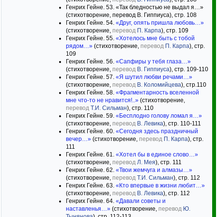
Генрих Гейне. 53. «Так бледностью не выдал я…»
(стихотворение, перевод В. Гиппиуса), стр. 108
Генрих Гейне. 54.
«Друг, опять пришла любовь…»
(стихотворение,
перевод
П. Карпа
), стр. 109
Генрих Гейне. 55.
«Хотелось мне быть с тобой
рядом…»
(стихотворение,
перевод
П. Карпа
), стр.
109
Генрих Гейне. 56.
«Сапфиры у тебя глаза…»
(стихотворение,
перевод
В. Гиппиуса
), стр. 109-110
Генрих Гейне. 57.
«Я шутил любви речами…»
(стихотворение,
перевод
В. Коломийцева
), стр.110
Генрих Гейне. 58.
«Фрагментарность вселенной
мне что-то не нравится!..»
(стихотворение,
перевод
Т.И. Сильман
), стр. 110
Генрих Гейне. 59.
«Бесплодно голову ломал я…»
(стихотворение,
перевод
В. Левика
), стр. 110-111
Генрих Гейне. 60.
«Сегодня здесь праздничный
вечер…»
(стихотворение,
перевод
П. Карпа
), стр.
111
Генрих Гейне. 61.
«Хотел бы в единое слово…»
(стихотворение,
перевод
Л. Мея
), стр. 111
Генрих Гейне. 62.
«Твои жемчуга и алмазы…»
(стихотворение,
перевод
Т.И. Сильман
), стр. 112
Генрих Гейне. 63.
«Кто впервые в жизни любит…»
(стихотворение,
перевод
В. Левика
), стр. 112
Генрих Гейне. 64.
«Давали советы и
наставленья…»
(стихотворение,
перевод
Ю.
Тынянова
), стр. 112-113