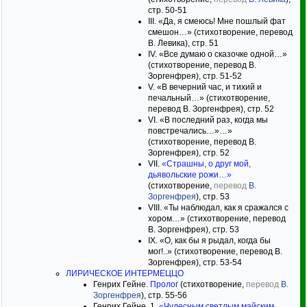
стр. 50-51
III. «Да, я смеюсь! Мне пошлый фат
смешон…» (стихотворение, перевод
В. Левика), стр. 51
IV. «Все думаю о сказочке одной…»
(стихотворение, перевод В.
Зоргенфрея), стр. 51-52
V. «В вечерний час, и тихий и
печальный…» (стихотворение,
перевод В. Зоргенфрея), стр. 52
VI. «В последний раз, когда мы
повстречались…»…»
(стихотворение, перевод В.
Зоргенфрея), стр. 52
VII.
«Страшны, о друг мой,
дьявольские рожи…»
(стихотворение,
перевод
В.
Зоргенфрея
), стр. 53
VIII. «Ты наблюдал, как я сражался с
хором…» (стихотворение, перевод
В. Зоргенфрея), стр. 53
IX. «О, как бы я рыдал, когда бы
мог!..» (стихотворение, перевод В.
Зоргенфрея), стр. 53-54
ЛИРИЧЕСКОЕ ИНТЕРМЕЦЦО
Генрих Гейне.
Пролог
(стихотворение,
перевод
В.
Зоргенфрея
), стр. 55-56
Генрих Гейне. 1.
«Чудесным светлым майским