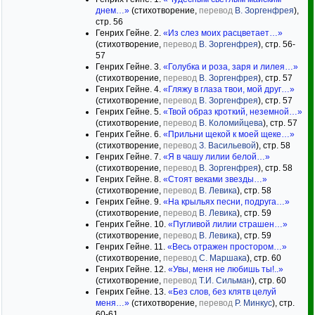
днем…»
(стихотворение,
перевод
В. Зоргенфрея
),
стр. 56
Генрих Гейне. 2.
«Из слез моих расцветает…»
(стихотворение,
перевод
В. Зоргенфрея
), стр. 56-
57
Генрих Гейне. 3.
«Голубка и роза, заря и лилея…»
(стихотворение,
перевод
В. Зоргенфрея
), стр. 57
Генрих Гейне. 4.
«Гляжу в глаза твои, мой друг…»
(стихотворение,
перевод
В. Зоргенфрея
), стр. 57
Генрих Гейне. 5.
«Твой образ кроткий, неземной…»
(стихотворение,
перевод
В. Коломийцева
), стр. 57
Генрих Гейне. 6.
«Прильни щекой к моей щеке…»
(стихотворение,
перевод
З. Васильевой
), стр. 58
Генрих Гейне. 7.
«Я в чашу лилии белой…»
(стихотворение,
перевод
В. Зоргенфрея
), стр. 58
Генрих Гейне. 8.
«Стоят веками звезды…»
(стихотворение,
перевод
В. Левика
), стр. 58
Генрих Гейне. 9.
«На крыльях песни, подруга…»
(стихотворение,
перевод
В. Левика
), стр. 59
Генрих Гейне. 10.
«Пугливой лилии страшен…»
(стихотворение,
перевод
В. Левика
), стр. 59
Генрих Гейне. 11.
«Весь отражен простором…»
(стихотворение,
перевод
С. Маршака
), стр. 60
Генрих Гейне. 12.
«Увы, меня не любишь ты!..»
(стихотворение,
перевод
Т.И. Сильман
), стр. 60
Генрих Гейне. 13.
«Без слов, без клятв целуй
меня…»
(стихотворение,
перевод
Р. Минкус
), стр.
60-61