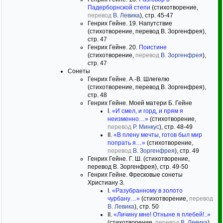
Падерборнской степи
(стихотворение,
перевод
В. Левика
), стр. 45-47
Генрих Гейне. 19. Напутствие
(стихотворение, перевод В. Зоргенфрея),
стр. 47
Генрих Гейне. 20.
Поистине
(стихотворение,
перевод
В. Зоргенфрея
),
стр. 47
Сонеты
Генрих Гейне. А.-В. Шлегелю
(стихотворение, перевод В. Зоргенфрея),
стр. 48
Генрих Гейне. Моей матери Б. Гейне
I.
«И смел, и горд, и прям я
неизменно…»
(стихотворение,
перевод
Р. Минкус
), стр. 48-49
II.
«В плену мечты, готов был мир
попрать я…»
(стихотворение,
перевод
В. Зоргенфрея
), стр. 49
Генрих Гейне. Г. Ш. (стихотворение,
перевод В. Зоргенфрея), стр. 49-50
Генрих Гейне. Фресковые сонеты
Христиану З.
I.
«Разубранному в золото
чурбану…»
(стихотворение,
перевод
В. Левика
), стр. 50
II.
«Личину мне! Отныне я плебей!..»
(стихотворение,
перевод
В. Левика
),