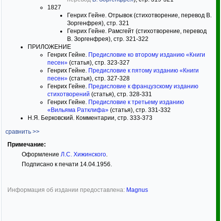
1827
Генрих Гейне. Отрывок (стихотворение, перевод В.
Зоргенфрея), стр. 321
Генрих Гейне. Рамсгейт (стихотворение, перевод
В. Зоргенфрея), стр. 321-322
ПРИЛОЖЕНИЕ
Генрих Гейне.
Предисловие ко второму изданию «Книги
песен»
(статья), стр. 323-327
Генрих Гейне.
Предисловие к пятому изданию «Книги
песен»
(статья), стр. 327-328
Генрих Гейне.
Предисловие к французскому изданию
стихотворений
(статья), стр. 328-331
Генрих Гейне.
Предисловие к третьему изданию
«Вильяма Ратклифа»
(статья), стр. 331-332
Н.Я. Берковский. Комментарии, стр. 333-373
сравнить >>
Примечание:
Оформление
Л.С. Хижинского
.
Подписано к печати 14.04.1956.
Информация об издании предоставлена:
Magnus