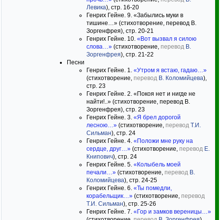
Левика
), стр. 16-20
Генрих Гейне. 9. «Забылись муки в
тишине…» (стихотворение, перевод В.
Зоргенфрея), стр. 20-21
Генрих Гейне. 10.
«Вот вызвал я силою
слова…»
(стихотворение,
перевод
В.
Зоргенфрея
), стр. 21-22
Песни
Генрих Гейне. 1.
«Утром я встаю, гадаю…»
(стихотворение,
перевод
В. Коломийцева
),
стр. 23
Генрих Гейне. 2. «Покоя нет и нигде не
найти!..» (стихотворение, перевод В.
Зоргенфрея), стр. 23
Генрих Гейне. 3.
«Я брел дорогой
лесною…»
(стихотворение,
перевод
Т.И.
Сильман
), стр. 24
Генрих Гейне. 4.
«Положи мне руку на
сердце, друг…»
(стихотворение,
перевод
Е.
Книпович
), стр. 24
Генрих Гейне. 5.
«Колыбель моей
печали…»
(стихотворение,
перевод
В.
Коломийцева
), стр. 24-25
Генрих Гейне. 6.
«Ты помедли,
корабельщик…»
(стихотворение,
перевод
Т.И. Сильман
), стр. 25-26
Генрих Гейне. 7.
«Гор и замков вереницы…»
(стихотворение,
перевод
В. Зоргенфрея
),