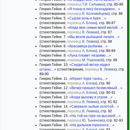
(стихотворение,
перевод
Т.И. Сильман
), стр. 85-86
Генрих Гейне. 4.
«Я плачу в лесу безнадежно…»
(стихотворение,
перевод
В. Коломийцева
), стр. 86
Генрих Гейне. 5.
«Сырая ночь и буря…»
(стихотворение,
перевод
А. Блока
), стр. 86-87
Генрих Гейне. 6.
«Когда мне семью моей милой…»
(стихотворение,
перевод
В. Левика
), стр. 87
Генрих Гейне. 7.
«Мы возле рыбацкой лачуги…»
(стихотворение,
перевод
В. Левика
), стр. 88
Генрих Гейне. 8.
«Красавица-рыбачка…»
(стихотворение,
перевод
А. Блока
), стр. 88-89
Генрих Гейне. 9.
«Луна плывет незримо…»
(стихотворение,
перевод
М. Павловой
), стр. 89
Генрих Гейне. 10.
«Сердитый ветер надел
штаны…»
(стихотворение,
перевод
В. Левика
), стр.
89-90
Генрих Гейне. 11.
«Играет буря танец…»
(стихотворение,
перевод
А. Блока
), стр. 90
Генрих Гейне. 12.
«Вечер пришел безмолвный…»
(стихотворение,
перевод
А. Блока
), стр. 90-91
Генрих Гейне. 13.
«Когда выхожу я утром…»
(стихотворение,
перевод
В. Левика
), стр. 91-92
Генрих Гейне. 14.
«Сверкало зыбью золотой…»
(стихотворение,
перевод
В. Левика
), стр. 92
Генрих Гейне. 15.
«На той на горе на высокой…»
(стихотворение,
перевод
Ю. Тынянова
), стр. 92-93
Генрих Гейне. 16.
«На дальнем горизонте…»
(стихотворение,
перевод
А. Блока
), стр. 93