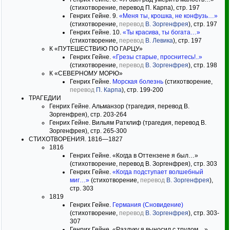
(стихотворение, перевод П. Карпа), стр. 197
Генрих Гейне. 9.
«Меня ты, крошка, не конфузь…»
(стихотворение,
перевод
В. Зоргенфрея
), стр. 197
Генрих Гейне. 10.
«Ты красива, ты богата…»
(стихотворение,
перевод
В. Левика
), стр. 197
К «ПУТЕШЕСТВИЮ ПО ГАРЦУ»
Генрих Гейне.
«Грезы старые, проснитесь!..»
(стихотворение,
перевод
В. Зоргенфрея
), стр. 198
К «СЕВЕРНОМУ МОРЮ»
Генрих Гейне.
Морская болезнь
(стихотворение,
перевод
П. Карпа
), стр. 199-200
ТРАГЕДИИ
Генрих Гейне. Альманзор (трагедия, перевод В.
Зоргенфрея), стр. 203-264
Генрих Гейне. Вильям Ратклиф (трагедия, перевод В.
Зоргенфрея), стр. 265-300
СТИХОТВОРЕНИЯ. 1816—1827
1816
Генрих Гейне. «Когда в Оттензене я был…»
(стихотворение, перевод В. Зоргенфрея), стр. 303
Генрих Гейне.
«Когда подступает волшебный
миг…»
(стихотворение,
перевод
В. Зоргенфрея
),
стр. 303
1819
Генрих Гейне.
Германия (Сновидение)
(стихотворение,
перевод
В. Зоргенфрея
), стр. 303-
307
Генрих Гейне. «Разлуку я выносил с трудом…»