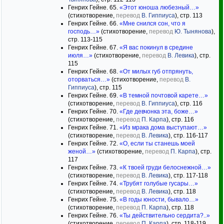
Генрих Гейне. 65.
«Этот юноша любезный…»
(стихотворение,
перевод
В. Гиппиуса
), стр. 113
Генрих Гейне. 66.
«Мне снился сон, что я
господь…»
(стихотворение,
перевод
Ю. Тынянова
),
стр. 113-115
Генрих Гейне. 67.
«Я вас покинул в средине
июля…»
(стихотворение,
перевод
В. Левика
), стр.
115
Генрих Гейне. 68.
«От милых губ отпрянуть,
оторваться…»
(стихотворение,
перевод
В.
Гиппиуса
), стр. 115
Генрих Гейне. 69.
«В темной почтовой карете…»
(стихотворение,
перевод
В. Гиппиуса
), стр. 116
Генрих Гейне. 70.
«Где девчонка эта, боже…»
(стихотворение,
перевод
П. Карпа
), стр. 116
Генрих Гейне. 71.
«Из мрака дома выступают…»
(стихотворение,
перевод
В. Левика
), стр. 116-117
Генрих Гейне. 72.
«О, если ты станешь моей
женой…»
(стихотворение,
перевод
П. Карпа
), стр.
117
Генрих Гейне. 73.
«К твоей груди белоснежной…»
(стихотворение,
перевод
В. Левика
), стр. 117-118
Генрих Гейне. 74.
«Трубят голубые гусары…»
(стихотворение,
перевод
В. Левика
), стр. 118
Генрих Гейне. 75.
«В годы юности, бывало…»
(стихотворение,
перевод
П. Карпа
), стр. 118
Генрих Гейне. 76.
«Ты действительно сердита?..»
(стихотворение,
перевод
П. Карпа
), стр. 118-119