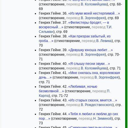
(стихотворение,
перевод
В. Коломийцева
), стр. 68-
69
Генрих Гейне. 36.
«Из муки моей нестерпимой…»
(стихотворение,
перевод
В. Зоргенфрея
), стр. 69
Генрих Гейне. 37.
«Филистеры бродят, — в
воскресный…»
(стихотворение,
перевод
Т.И.
Сильман
), стр. 69
Генрих Гейне. 38.
«Как призрак забытый, из
гроба…»
(стихотворение,
перевод
В. Левика
), стр.
70
Генрих Гейне. 39.
«Девушку юноша любит…»
(стихотворение,
перевод
В. Зоргенфрея
), стр. 70-
71
Генрих Гейне. 40.
«Я слышу песни звуки…»
(стихотворение,
перевод
В. Коломийцева
), стр. 71
Генрих Гейне. 41.
«Мне снилась она, королевская
дочь…»
(стихотворение,
перевод
В. Зоргенфрея
),
стр. 71
Генрих Гейне. 42.
«Любимая, ночью
безмолвной…»
(стихотворение,
перевод
П.
Карпа
), стр. 71-72
Генрих Гейне. 43.
«Из старых сказок, мнится…»
(стихотворение,
перевод
В. Рождественского
), стр.
72
Генрих Гейне. 44.
«Тебя я любил и люблю до сих
пор…»
(стихотворение,
перевод
Н. Зиминой
), стр.
73
Генрих Гейне. 45.
«Сияющим светлым утром…»