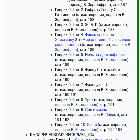
перевод В. Зоргенфрея), стр. 187
Генрих Гейне. 2. Гофрату Георгу С. в
Геттингене (стихотворение, перевод В.
Зоргенфрея), стр. 188
Генрих Гейне. 3. Ж.-Б. Р. (стихотворение,
перевод В. Зоргенфрея), стр. 188
Генрих Гейне. 4.
Фресковый сонет
Христиану З. («Мир для меня был пыткою
сплошною…»)
(стихотворение,
перевод
В.
Зоргенфрея
), стр. 189
Генрих Гейне. 5.
Ночь на Драхенфельзе
(стихотворение,
перевод
В. Зоргенфрея
),
стр. 189
Генрих Гейне. 6. Фрицу Шт. в альбом
(стихотворение, перевод В. Зоргенфрея),
стр. 190
Генрих Гейне. 7. Францу ф. Ц.
(стихотворение, перевод В. Зоргенфрея),
стр. 190-191
Генрих Гейне. 8.
Урок
(стихотворение,
перевод
В. Зоргенфрея
), стр. 191
Генрих Гейне. 9.
Сон и жизнь
(стихотворение,
перевод
В. Левика
), стр.
191-192
Генрих Гейне. 10.
К ней
(стихотворение,
перевод
В. Зоргенфрея
), стр. 192-193
К «ЛИРИЧЕСКОМУ ИНТЕРМЕЦЦО»
Генрих Гейне. 1.
«К устам моим устами…»