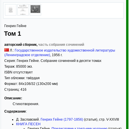
Генрих Гейне
Том 1
авторский сборник,
часть собрания сочинений
Л.:
Государственное издательство художественной литературы
(Ленинградское отделение)
,
1956
г.
Серия:
Генрих Гейне. Собрание сочинений в десяти томах
Тираж:
85000 экз.
ISBN отсутствует
Тип обложки:
твёрдая
Формат:
84x108/32
(130x200 мм)
Страниц:
416
Описание:
Стихотворения.
Содержание
:
Д. Заславский.
Генрих Гейне (1797-1856)
(статья), стр. V-XXVIII
КНИГА ПЕСЕН
Генрих Гейне.
Предисловие к третьему изданию
(статья),