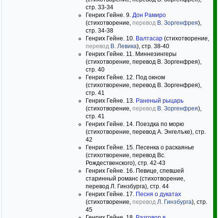
стр. 33-34
Генрих Гейне. 9.
Дон Рамиро
(стихотворение,
перевод
В. Зоргенфрея
),
стр. 34-38
Генрих Гейне. 10.
Валтасар
(стихотворение,
перевод
В. Левика
), стр. 38-40
Генрих Гейне. 11. Миннезингеры
(стихотворение, перевод В. Зоргенфрея),
стр. 40
Генрих Гейне. 12. Под окном
(стихотворение, перевод В. Зоргенфрея),
стр. 41
Генрих Гейне. 13.
Раненый рыцарь
(стихотворение,
перевод
В. Зоргенфрея
),
стр. 41
Генрих Гейне. 14. Поездка по морю
(стихотворение, перевод А. Энгелъке), стр.
42
Генрих Гейне. 15. Песенка о раскаянье
(стихотворение, перевод Вс.
Рождественского), стр. 42-43
Генрих Гейне. 16. Певице, спевшей
старинный романс (стихотворение,
перевод Л. Гинзбурга), стр. 44
Генрих Гейне. 17.
Песня о дукатах
(стихотворение,
перевод
Л. Гинзбурга
), стр.
45
Генрих Гейне. 18.
Разговор в