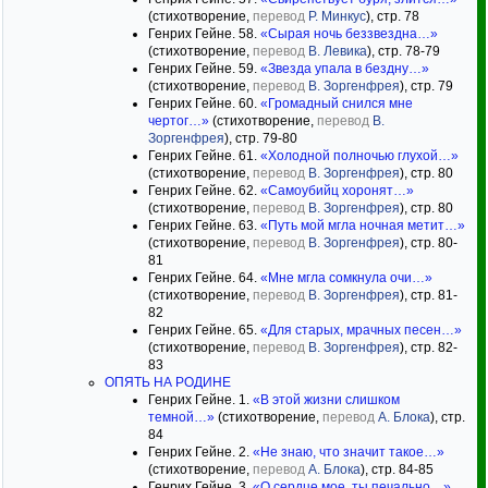
(стихотворение,
перевод
Р. Минкус
), стр. 78
Генрих Гейне. 58.
«Сырая ночь беззвездна…»
(стихотворение,
перевод
В. Левика
), стр. 78-79
Генрих Гейне. 59.
«Звезда упала в бездну…»
(стихотворение,
перевод
В. Зоргенфрея
), стр. 79
Генрих Гейне. 60.
«Громадный снился мне
чертог…»
(стихотворение,
перевод
В.
Зоргенфрея
), стр. 79-80
Генрих Гейне. 61.
«Холодной полночью глухой…»
(стихотворение,
перевод
В. Зоргенфрея
), стр. 80
Генрих Гейне. 62.
«Самоубийц хоронят…»
(стихотворение,
перевод
В. Зоргенфрея
), стр. 80
Генрих Гейне. 63.
«Путь мой мгла ночная метит…»
(стихотворение,
перевод
В. Зоргенфрея
), стр. 80-
81
Генрих Гейне. 64.
«Мне мгла сомкнула очи…»
(стихотворение,
перевод
В. Зоргенфрея
), стр. 81-
82
Генрих Гейне. 65.
«Для старых, мрачных песен…»
(стихотворение,
перевод
В. Зоргенфрея
), стр. 82-
83
ОПЯТЬ НА РОДИНЕ
Генрих Гейне. 1.
«В этой жизни слишком
темной…»
(стихотворение,
перевод
А. Блока
), стр.
84
Генрих Гейне. 2.
«Не знаю, что значит такое…»
(стихотворение,
перевод
А. Блока
), стр. 84-85
Генрих Гейне. 3.
«О сердце мое, ты печально…»