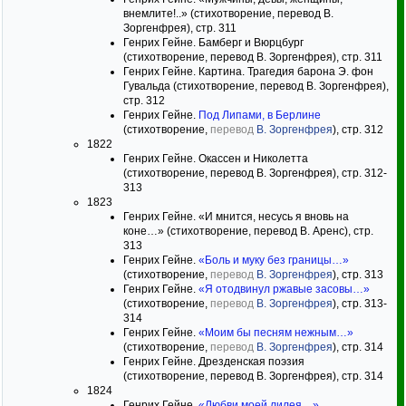
внемлите!..» (стихотворение, перевод В.
Зоргенфрея), стр. 311
Генрих Гейне. Бамберг и Вюрцбург
(стихотворение, перевод В. Зоргенфрея), стр. 311
Генрих Гейне. Картина. Трагедия барона Э. фон
Гувальда (стихотворение, перевод В. Зоргенфрея),
стр. 312
Генрих Гейне.
Под Липами, в Берлине
(стихотворение,
перевод
В. Зоргенфрея
), стр. 312
1822
Генрих Гейне. Окассен и Николетта
(стихотворение, перевод В. Зоргенфрея), стр. 312-
313
1823
Генрих Гейне. «И мнится, несусь я вновь на
коне…» (стихотворение, перевод В. Аренс), стр.
313
Генрих Гейне.
«Боль и муку без границы…»
(стихотворение,
перевод
В. Зоргенфрея
), стр. 313
Генрих Гейне.
«Я отодвинул ржавые засовы…»
(стихотворение,
перевод
В. Зоргенфрея
), стр. 313-
314
Генрих Гейне.
«Моим бы песням нежным…»
(стихотворение,
перевод
В. Зоргенфрея
), стр. 314
Генрих Гейне. Дрезденская поэзия
(стихотворение, перевод В. Зоргенфрея), стр. 314
1824
Генрих Гейне.
«Любви моей лилея…»