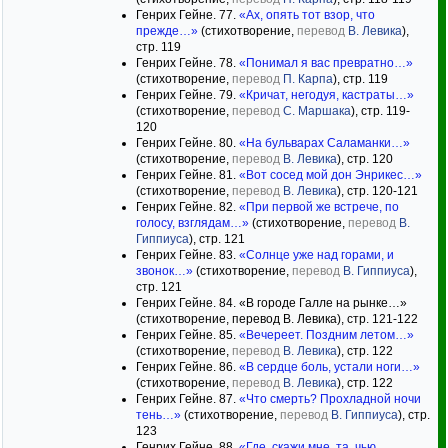
Генрих Гейне. 77.
«Ах, опять тот взор, что
прежде…»
(стихотворение,
перевод
В. Левика
),
стр. 119
Генрих Гейне. 78.
«Понимал я вас превратно…»
(стихотворение,
перевод
П. Карпа
), стр. 119
Генрих Гейне. 79.
«Кричат, негодуя, кастраты…»
(стихотворение,
перевод
С. Маршака
), стр. 119-
120
Генрих Гейне. 80.
«На бульварах Саламанки…»
(стихотворение,
перевод
В. Левика
), стр. 120
Генрих Гейне. 81.
«Вот сосед мой дон Энрикес…»
(стихотворение,
перевод
В. Левика
), стр. 120-121
Генрих Гейне. 82.
«При первой же встрече, по
голосу, взглядам…»
(стихотворение,
перевод
В.
Гиппиуса
), стр. 121
Генрих Гейне. 83.
«Солнце уже над горами, и
звонок…»
(стихотворение,
перевод
В. Гиппиуса
),
стр. 121
Генрих Гейне. 84. «В городе Галле на рынке…»
(стихотворение, перевод В. Левика), стр. 121-122
Генрих Гейне. 85.
«Вечереет. Поздним летом…»
(стихотворение,
перевод
В. Левика
), стр. 122
Генрих Гейне. 86.
«В сердце боль, устали ноги…»
(стихотворение,
перевод
В. Левика
), стр. 122
Генрих Гейне. 87.
«Что смерть? Прохладной ночи
тень…»
(стихотворение,
перевод
В. Гиппиуса
), стр.
123
Генрих Гейне. 88.
«Где, скажи мне, та, чью