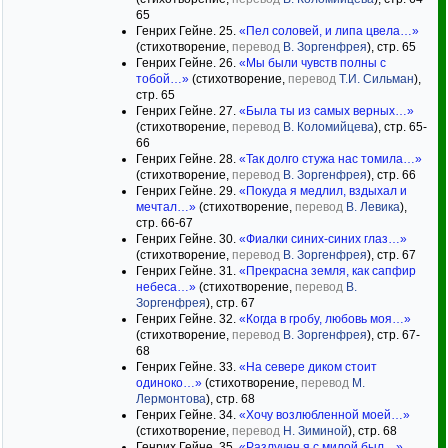
65
Генрих Гейне. 25.
«Пел соловей, и липа цвела…»
(стихотворение,
перевод
В. Зоргенфрея
), стр. 65
Генрих Гейне. 26.
«Мы были чувств полны с
тобой…»
(стихотворение,
перевод
Т.И. Сильман
),
стр. 65
Генрих Гейне. 27.
«Была ты из самых верных…»
(стихотворение,
перевод
В. Коломийцева
), стр. 65-
66
Генрих Гейне. 28.
«Так долго стужа нас томила…»
(стихотворение,
перевод
В. Зоргенфрея
), стр. 66
Генрих Гейне. 29.
«Покуда я медлил, вздыхал и
мечтал…»
(стихотворение,
перевод
В. Левика
),
стр. 66-67
Генрих Гейне. 30.
«Фиалки синих-синих глаз…»
(стихотворение,
перевод
В. Зоргенфрея
), стр. 67
Генрих Гейне. 31.
«Прекрасна земля, как сапфир
небеса…»
(стихотворение,
перевод
В.
Зоргенфрея
), стр. 67
Генрих Гейне. 32.
«Когда в гробу, любовь моя…»
(стихотворение,
перевод
В. Зоргенфрея
), стр. 67-
68
Генрих Гейне. 33.
«На севере диком стоит
одиноко…»
(стихотворение,
перевод
М.
Лермонтова
), стр. 68
Генрих Гейне. 34.
«Хочу возлюбленной моей…»
(стихотворение,
перевод
Н. Зиминой
), стр. 68
Генрих Гейне. 35.
«Разлучен я с милой был…»