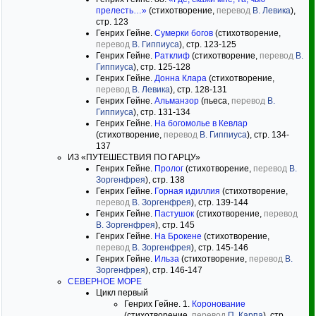
прелесть…»
(стихотворение,
перевод
В. Левика
),
стр. 123
Генрих Гейне.
Сумерки богов
(стихотворение,
перевод
В. Гиппиуса
), стр. 123-125
Генрих Гейне.
Ратклиф
(стихотворение,
перевод
В.
Гиппиуса
), стр. 125-128
Генрих Гейне.
Донна Клара
(стихотворение,
перевод
В. Левика
), стр. 128-131
Генрих Гейне.
Альманзор
(пьеса,
перевод
В.
Гиппиуса
), стр. 131-134
Генрих Гейне.
На богомолье в Кевлар
(стихотворение,
перевод
В. Гиппиуса
), стр. 134-
137
ИЗ «ПУТЕШЕСТВИЯ ПО ГАРЦУ»
Генрих Гейне.
Пролог
(стихотворение,
перевод
В.
Зоргенфрея
), стр. 138
Генрих Гейне.
Горная идиллия
(стихотворение,
перевод
В. Зоргенфрея
), стр. 139-144
Генрих Гейне.
Пастушок
(стихотворение,
перевод
В. Зоргенфрея
), стр. 145
Генрих Гейне.
На Брокене
(стихотворение,
перевод
В. Зоргенфрея
), стр. 145-146
Генрих Гейне.
Ильза
(стихотворение,
перевод
В.
Зоргенфрея
), стр. 146-147
СЕВЕРНОЕ МОРЕ
Цикл первый
Генрих Гейне. 1.
Коронование
(стихотворение,
перевод
П. Карпа
), стр.