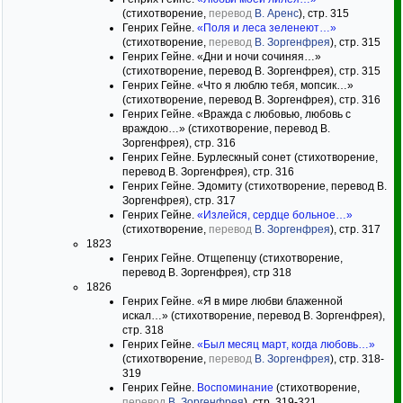
(стихотворение,
перевод
В. Аренс
), стр. 315
Генрих Гейне.
«Поля и леса зеленеют…»
(стихотворение,
перевод
В. Зоргенфрея
), стр. 315
Генрих Гейне. «Дни и ночи сочиняя…»
(стихотворение, перевод В. Зоргенфрея), стр. 315
Генрих Гейне. «Что я люблю тебя, мопсик…»
(стихотворение, перевод В. Зоргенфрея), стр. 316
Генрих Гейне. «Вражда с любовью, любовь с
враждою…» (стихотворение, перевод В.
Зоргенфрея), стр. 316
Генрих Гейне. Бурлескный сонет (стихотворение,
перевод В. Зоргенфрея), стр. 316
Генрих Гейне. Эдомиту (стихотворение, перевод В.
Зоргенфрея), стр. 317
Генрих Гейне.
«Излейся, сердце больное…»
(стихотворение,
перевод
В. Зоргенфрея
), стр. 317
1823
Генрих Гейне. Отщепенцу (стихотворение,
перевод В. Зоргенфрея), стр 318
1826
Генрих Гейне. «Я в мире любви блаженной
искал…» (стихотворение, перевод В. Зоргенфрея),
стр. 318
Генрих Гейне.
«Был месяц март, когда любовь…»
(стихотворение,
перевод
В. Зоргенфрея
), стр. 318-
319
Генрих Гейне.
Воспоминание
(стихотворение,
перевод
В. Зоргенфрея
), стр. 319-321