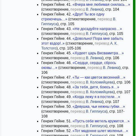
Генрих Гейне. 41.
«Вчера мне любимая снилась…»
(стихотворение,
перевод
В. Левика
), стр. 104
Генрих Гейне. 42.
«Друг! Ты все одну
стрекочешь…»
(стихотворение,
перевод
В.
Гиппиуса
), стр. 105
Генрих Гейне. 43.
«Не досадуйте напрасно…»
(стихотворение,
перевод
В. Гиппиуса
), стр. 105
Генрих Гейне. 44.
«Довольно! Пора мне забыть
этот вздор!..»
(стихотворение,
перевод
А. К.
Толстого
), стр. 105-106
Генрих Гейне. 45.
«Худеет царь Висвамитра…»
(стихотворение,
перевод
В. Левика
), стр. 106
Генрих Гейне. 46.
«Сердце, сердце, сбрось
оковы…»
(стихотворение,
перевод
В. Левика
), стр.
106
Генрих Гейне. 47.
«Ты — как цветок весенний…»
(стихотворение,
перевод
В. Коломийцева
), стр. 106
Генрих Гейне. 48.
«За тебя, дитя, боюсь я…»
(стихотворение,
перевод
В. Коломийцева
), стр. 107
Генрих Гейне. 49.
«Когда лежу я в постели…»
(стихотворение,
перевод
В. Левика
), стр. 107
Генрих Гейне. 50.
«Девушка, чьи нежны губки…»
(стихотворение,
перевод
В. Гиппиуса
), стр. 107-
108
Генрих Гейне. 51.
«Пусть себе метель кружится…»
(стихотворение,
перевод
В. Гиппиуса
), стр. 108
Генрих Гейне. 52.
«Тот мадонне шлет моленья…»
(стихотворение,
перевод
В. Гиппиуса
), стр. 108