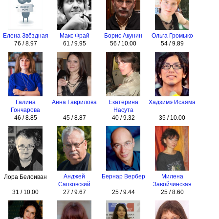
Елена Звёздная
Макс Фрай
Борис Акунин
Ольга Громыко
76 / 8.97
61 / 9.95
56 / 10.00
54 / 9.89
Галина
Анна Гаврилова
Екатерина
Хадзимэ Исаяма
Гончарова
Насута
46 / 8.85
45 / 8.87
40 / 9.32
35 / 10.00
Анджей
Бернар Вербер
Милена
Лора Белоиван
Сапковский
Завойчинская
31 / 10.00
27 / 9.67
25 / 9.44
25 / 8.60