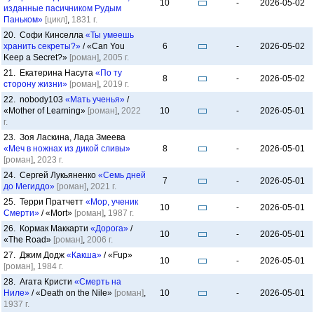
10
-
2026-05-02
изданные пасичником Рудым
Паньком»
[цикл]
,
1831 г.
20. Софи Кинселла
«Ты умеешь
хранить секреты?»
/ «Can You
6
-
2026-05-02
Keep a Secret?»
[роман]
,
2005 г.
21. Екатерина Насута
«По ту
8
-
2026-05-02
сторону жизни»
[роман]
,
2019 г.
22. nobody103
«Мать ученья»
/
«Mother of Learning»
[роман]
,
2022
10
-
2026-05-01
г.
23. Зоя Ласкина, Лада Змеева
«Меч в ножнах из дикой сливы»
8
-
2026-05-01
[роман]
,
2023 г.
24. Сергей Лукьяненко
«Семь дней
7
-
2026-05-01
до Мегиддо»
[роман]
,
2021 г.
25. Терри Пратчетт
«Мор, ученик
10
-
2026-05-01
Смерти»
/ «Mort»
[роман]
,
1987 г.
26. Кормак Маккарти
«Дорога»
/
10
-
2026-05-01
«The Road»
[роман]
,
2006 г.
27. Джим Додж
«Какша»
/ «Fup»
10
-
2026-05-01
[роман]
,
1984 г.
28. Агата Кристи
«Смерть на
Ниле»
/ «Death on the Nile»
[роман]
,
10
-
2026-05-01
1937 г.