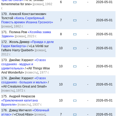
чувство снега»
/ «Frk. Smillas
6
-
2026-05-01
fornemmelse for sne»
[роман]
,
1992
г.
170. Алексей Константинович
Толстой
«Князь Серебряный.
7
-
2026-05-01
Повесть времен Иоанна Грозного»
[роман]
,
1862 г.
171. Полина Ром
«Хозяйка замка
8
-
2026-05-01
Эдвенч»
[роман]
,
2023 г.
172. Жоэль Диккер
«Правда о деле
Гарри Квеберта»
/ «La Vérité sur
10
-
2026-05-01
l'affaire Harry Quebert»
[роман]
,
2012 г.
173. Джеймс Хэрриот
«О всех
созданиях - мудрых и
10
-
2026-05-01
удивительных»
/ «All Things Wise
And Wonderful»
[повесть]
,
1977 г.
174. Джеймс Хэрриот
«О всех
созданиях - больших и малых»
/
10
-
2026-05-01
«All Creatures Great and Small»
[повесть]
,
1972 г.
175. Андрей Некрасов
«Приключения капитана
10
-
2026-05-01
Врунгеля»
[повесть]
,
1937 г.
176. Дэвид Митчелл
«Облачный
атлас»
/ «Cloud Atlas»
[роман]
,
7
-
2026-05-01