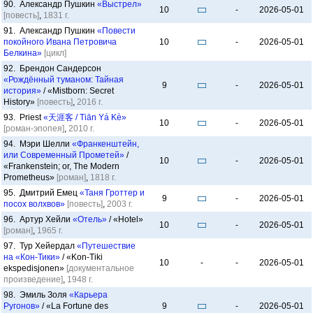
90. Александр Пушкин
«Выстрел»
10
-
2026-05-01
[повесть]
,
1831 г.
91. Александр Пушкин
«Повести
покойного Ивана Петровича
10
-
2026-05-01
Белкина»
[цикл]
92. Брендон Сандерсон
«Рождённый туманом: Тайная
9
-
2026-05-01
история»
/ «Mistborn: Secret
History»
[повесть]
,
2016 г.
93. Priest
«天涯客 / Tiān Yá Kè»
10
-
2026-05-01
[роман-эпопея]
,
2010 г.
94. Мэри Шелли
«Франкенштейн,
или Современный Прометей»
/
10
-
2026-05-01
«Frankenstein; or, The Modern
Prometheus»
[роман]
,
1818 г.
95. Дмитрий Емец
«Таня Гроттер и
9
-
2026-05-01
посох волхвов»
[повесть]
,
2003 г.
96. Артур Хейли
«Отель»
/ «Hotel»
10
-
2026-05-01
[роман]
,
1965 г.
97. Тур Хейердал
«Путешествие
на «Кон-Тики»
/ «Kon-Tiki
10
-
-
2026-05-01
ekspedisjonen»
[документальное
произведение]
,
1948 г.
98. Эмиль Золя
«Карьера
Ругонов»
/ «La Fortune des
9
-
2026-05-01