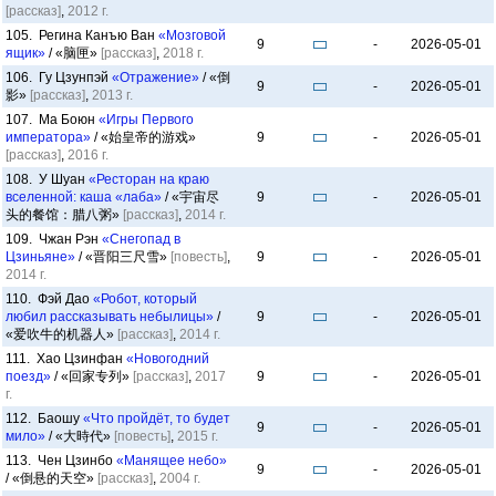
[рассказ]
,
2012 г.
105. Регина Канъю Ван
«Мозговой
9
-
2026-05-01
ящик»
/ «脑匣»
[рассказ]
,
2018 г.
106. Гу Цзунпэй
«Отражение»
/ «倒
9
-
2026-05-01
影»
[рассказ]
,
2013 г.
107. Ма Боюн
«Игры Первого
императора»
/ «始皇帝的游戏»
9
-
2026-05-01
[рассказ]
,
2016 г.
108. У Шуан
«Ресторан на краю
вселенной: каша «лаба»
/ «宇宙尽
9
-
2026-05-01
头的餐馆：腊八粥»
[рассказ]
,
2014 г.
109. Чжан Рэн
«Снегопад в
Цзиньяне»
/ «晋阳三尺雪»
[повесть]
,
9
-
2026-05-01
2014 г.
110. Фэй Дао
«Робот, который
любил рассказывать небылицы»
/
9
-
2026-05-01
«爱吹牛的机器人»
[рассказ]
,
2014 г.
111. Хао Цзинфан
«Новогодний
поезд»
/ «回家专列»
[рассказ]
,
2017
9
-
2026-05-01
г.
112. Баошу
«Что пройдёт, то будет
9
-
2026-05-01
мило»
/ «大時代»
[повесть]
,
2015 г.
113. Чен Цзинбо
«Манящее небо»
9
-
2026-05-01
/ «倒悬的天空»
[рассказ]
,
2004 г.