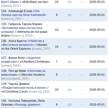
Бритт-Мари»
/ «Britt-Marie var här»
10
-
2026-05-01
[роман]
,
2014 г.
134. Александр Етоев
«Уля
Ляпина против Ляли Хлюпиной»
9
-
2026-05-01
[повесть]
,
2007 г.
135. Габриэль Гарсиа Маркес
«Вспоминая моих несчастных
10
-
2026-05-01
шлюшек»
/ «Memoria de mis putas
tristes»
[повесть]
,
2004 г.
136. Агата Кристи
«Убийство в
«Восточном экспрессе»
/ «Murder
10
-
2026-05-01
on the Orient Express»
[роман]
,
1933
г.
137. Фэнни Флэгг
«Чудесное
рождество»
/ «A Redbird Christmas»
7
-
2026-05-01
[роман]
,
2004 г.
138. Пол де Крюи
«Охотники за
микробами»
/ «Microbe Hunters»
9
-
-
2026-05-01
[монография]
,
1926 г.
139. Чарльз Диккенс
«Рождественская песнь в прозе»
/
10
-
2026-05-01
«A Christmas Carol»
[повесть]
,
1843
г.
140. Наталья Тимошенко, Лена
Обухова
«Легенды древнего
8
-
2026-05-01