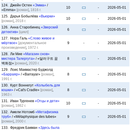
124. Джейн Остен
«Эмма»
/
10
-
2026-05-01
«Emma»
[роман]
,
1816 г.
125. Дарья Бобылёва
«Вьюрки»
10
-
2026-05-01
[роман]
,
2018 г.
126. Анна Старобинец
«Зверский
6
-
2026-05-01
детектив»
[цикл]
127. Нора Галь
«Слово живое и
мёртвое»
[документальное
9
-
-
2026-05-01
произведение]
,
1972 г.
128. Ли Мие
«Магазин снов»
мистера Талергута»
/ «달러구트 꿈
8
-
2026-05-01
백화점»
[роман]
,
2020 г.
129. Лоис Макмастер Буджолд
«Барраяр»
/ «Barrayar»
[роман]
,
8
-
2026-05-01
1991 г.
130. Курт Воннегут
«Колыбель для
кошки»
/ «Cat's Cradle»
[роман]
,
8
-
2026-05-01
1963 г.
131. Иван Тургенев
«Отцы и дети»
10
-
2026-05-01
[роман]
,
1862 г.
132. Амели Нотомб
«Метафизика
труб»
/ «Métaphysique des tubes»
9
-
2026-05-01
[роман]
,
2000 г.
133. Фредрик Бакман
«Здесь была