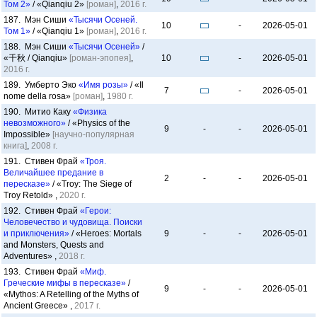
Том 2»
/ «Qianqiu 2»
[роман]
,
2016 г.
187. Мэн Сиши
«Тысячи Осеней.
10
-
2026-05-01
Том 1»
/ «Qianqiu 1»
[роман]
,
2016 г.
188. Мэн Сиши
«Тысячи Осеней»
/
«千秋 / Qianqiu»
[роман-эпопея]
,
10
-
2026-05-01
2016 г.
189. Умберто Эко
«Имя розы»
/ «Il
7
-
2026-05-01
nome della rosa»
[роман]
,
1980 г.
190. Митио Каку
«Физика
невозможного»
/ «Physics of the
9
-
-
2026-05-01
Impossible»
[научно-популярная
книга]
,
2008 г.
191. Стивен Фрай
«Троя.
Величайшее предание в
2
-
-
2026-05-01
пересказе»
/ «Troy: The Siege of
Troy Retold» ,
2020 г.
192. Стивен Фрай
«Герои:
Человечество и чудовища. Поиски
и приключения»
/ «Heroes: Mortals
9
-
-
2026-05-01
and Monsters, Quests and
Adventures» ,
2018 г.
193. Стивен Фрай
«Миф.
Греческие мифы в пересказе»
/
9
-
-
2026-05-01
«Mythos: A Retelling of the Myths of
Ancient Greece» ,
2017 г.