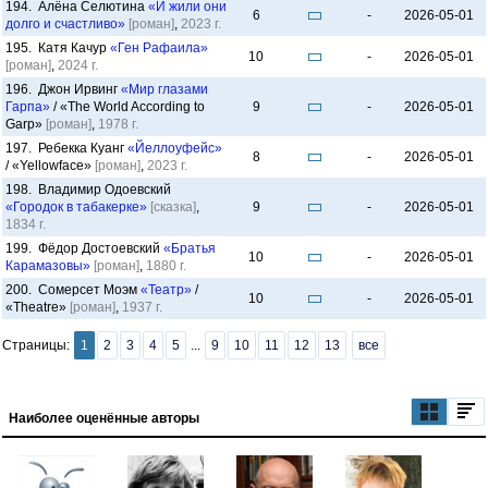
194. Алёна Селютина
«И жили они
6
-
2026-05-01
долго и счастливо»
[роман]
,
2023 г.
195. Катя Качур
«Ген Рафаила»
10
-
2026-05-01
[роман]
,
2024 г.
196. Джон Ирвинг
«Мир глазами
Гарпа»
/ «The World According to
9
-
2026-05-01
Garp»
[роман]
,
1978 г.
197. Ребекка Куанг
«Йеллоуфейс»
8
-
2026-05-01
/ «Yellowface»
[роман]
,
2023 г.
198. Владимир Одоевский
«Городок в табакерке»
[сказка]
,
9
-
2026-05-01
1834 г.
199. Фёдор Достоевский
«Братья
10
-
2026-05-01
Карамазовы»
[роман]
,
1880 г.
200. Сомерсет Моэм
«Театр»
/
10
-
2026-05-01
«Theatre»
[роман]
,
1937 г.
Страницы:
1
2
3
4
5
...
9
10
11
12
13
все
Наиболее оценённые авторы