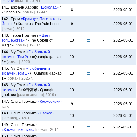
озера»
[роман]
,
2014 г.
141. Джоанн Харрис
«Шоколад»
/
8
-
2026-05-01
«Chocolat»
[роман]
,
1999 г.
142. Бром
«Крампус, Повелитель
Йоля»
/ «Krampus: The Yule Lord»
9
-
2026-05-01
[роман]
,
2012 г.
143. Терри Пратчетт
«Цвет
волшебства»
/ «The Colour of
10
-
2026-05-01
Magic»
[роман]
,
1983 г.
144. Му Сули
«Глобальный
экзамен. Том 2»
/ «Quanqiu gaokao
10
-
2026-05-01
2»
[роман]
,
2026 г.
145. Му Сули
«Глобальный
экзамен. Том 1»
/ «Quanqiu gaokao
10
-
2026-05-01
1»
[роман]
,
2025 г.
146. Му Сули
«Глобальный
экзамен»
/ «全球高考 / Quanqiu
10
-
2026-05-01
gaokao»
[роман-эпопея]
,
2019 г.
147. Ольга Громыко
«Космоолухи»
9
-
2026-05-01
[цикл]
148. Ольга Громыко
«Стекло»
10
-
2026-05-01
[рассказ]
,
2020 г.
149. Ольга Громыко
10
-
2026-05-01
«Космопсихолухи»
[роман]
,
2014 г.
150. Ольга Громыко