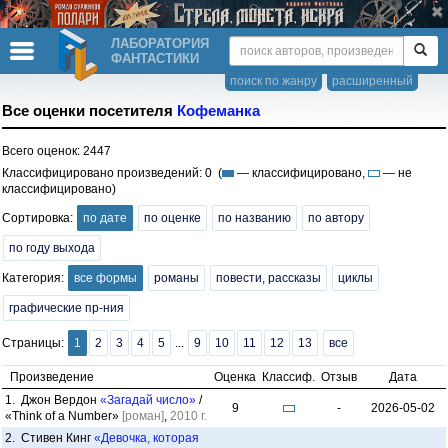
ЛАБОРАТОРИЯ
ФАНТАСТИКИ
поиск по жанру
расширенный
Все оценки посетителя
Кофеманка
Всего оценок: 2447
Классифицировано произведений: 0 (
— классифицировано,
— не
классифицировано)
Сортировка:
по дате
по оценке
по названию
по автору
по году выхода
Категория:
все формы
романы
повести, рассказы
циклы
графические пр-ния
Страницы:
1
2
3
4
5
...
9
10
11
12
13
все
Произведение
Оценка
Классиф.
Отзыв
Дата
1. Джон Вердон
«Загадай число»
/
9
-
2026-05-02
«Think of a Number»
[роман]
,
2010 г.
2. Стивен Кинг
«Девочка, которая