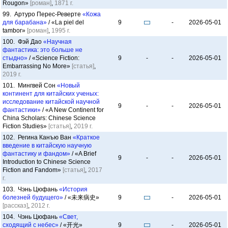
Rougon»
[роман]
,
1871 г.
99. Артуро Перес-Реверте
«Кожа
для барабана»
/ «La piel del
9
-
2026-05-01
tambor»
[роман]
,
1995 г.
100. Фэй Дао
«Научная
фантастика: это больше не
стыдно»
/ «Science Fiction:
9
-
-
2026-05-01
Embarrassing No More»
[статья]
,
2019 г.
101. Мингвей Сон
«Новый
континент для китайских ученых:
исследование китайской научной
9
-
-
2026-05-01
фантастики»
/ «A New Continent for
China Scholars: Chinese Science
Fiction Studies»
[статья]
,
2019 г.
102. Регина Канъю Ван
«Краткое
введение в китайскую научную
фантастику и фандом»
/ «A Brief
9
-
-
2026-05-01
Introduction to Chinese Science
Fiction and Fandom»
[статья]
,
2017
г.
103. Чэнь Цюфань
«История
болезней будущего»
/ «未来病史»
9
-
2026-05-01
[рассказ]
,
2012 г.
104. Чэнь Цюфань
«Свет,
сходящий с небес»
/ «开光»
9
-
2026-05-01