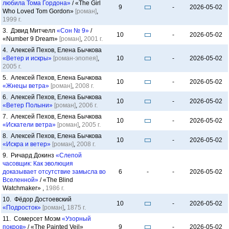
любила Тома Гордона»
/ «The Girl
9
-
2026-05-02
Who Loved Tom Gordon»
[роман]
,
1999 г.
3. Дэвид Митчелл
«Сон № 9»
/
10
-
2026-05-02
«Number 9 Dream»
[роман]
,
2001 г.
4. Алексей Пехов, Елена Бычкова
«Ветер и искры»
[роман-эпопея]
,
10
-
2026-05-02
2005 г.
5. Алексей Пехов, Елена Бычкова
10
-
2026-05-02
«Жнецы ветра»
[роман]
,
2008 г.
6. Алексей Пехов, Елена Бычкова
10
-
2026-05-02
«Ветер Полыни»
[роман]
,
2006 г.
7. Алексей Пехов, Елена Бычкова
10
-
2026-05-02
«Искатели ветра»
[роман]
,
2005 г.
8. Алексей Пехов, Елена Бычкова
10
-
2026-05-02
«Искра и ветер»
[роман]
,
2008 г.
9. Ричард Докинз
«Слепой
часовщик: Как эволюция
доказывает отсутствие замысла во
6
-
-
2026-05-02
Вселенной»
/ «The Blind
Watchmaker» ,
1986 г.
10. Фёдор Достоевский
10
-
2026-05-02
«Подросток»
[роман]
,
1875 г.
11. Сомерсет Моэм
«Узорный
покров»
/ «The Painted Veil»
9
-
2026-05-02