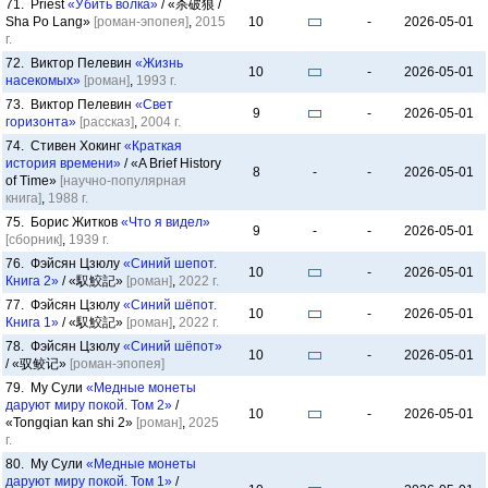
71. Priest
«Убить волка»
/ «杀破狼 /
Sha Po Lang»
[роман-эпопея]
,
2015
10
-
2026-05-01
г.
72. Виктор Пелевин
«Жизнь
10
-
2026-05-01
насекомых»
[роман]
,
1993 г.
73. Виктор Пелевин
«Свет
9
-
2026-05-01
горизонта»
[рассказ]
,
2004 г.
74. Стивен Хокинг
«Краткая
история времени»
/ «A Brief History
8
-
-
2026-05-01
of Time»
[научно-популярная
книга]
,
1988 г.
75. Борис Житков
«Что я видел»
9
-
-
2026-05-01
[сборник]
,
1939 г.
76. Фэйсян Цзюлу
«Синий шепот.
10
-
2026-05-01
Книга 2»
/ «馭鮫記»
[роман]
,
2022 г.
77. Фэйсян Цзюлу
«Синий шёпот.
10
-
2026-05-01
Книга 1»
/ «馭鮫記»
[роман]
,
2022 г.
78. Фэйсян Цзюлу
«Синий шёпот»
10
-
2026-05-01
/ «驭鲛记»
[роман-эпопея]
79. Му Сули
«Медные монеты
даруют миру покой. Том 2»
/
10
-
2026-05-01
«Tongqian kan shi 2»
[роман]
,
2025
г.
80. Му Сули
«Медные монеты
даруют миру покой. Том 1»
/