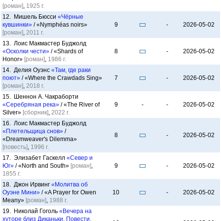
[роман]
,
1925 г.
12. Мишель Бюсси
«Чёрные
кувшинки»
/ «Nymphéas noirs»
9
-
2026-05-02
[роман]
,
2011 г.
13. Лоис Макмастер Буджолд
«Осколки чести»
/ «Shards of
8
-
2026-05-02
Honor»
[роман]
,
1986 г.
14. Делия Оуэнс
«Там, где раки
поют»
/ «Where the Crawdads Sing»
7
-
2026-05-02
[роман]
,
2018 г.
15. Шеннон А. Чакраборти
«Серебряная река»
/ «The River of
9
-
-
2026-05-02
Silver»
[сборник]
,
2022 г.
16. Лоис Макмастер Буджолд
«Плетельщица снов»
/
8
-
2026-05-02
«Dreamweaver's Dilemma»
[повесть]
,
1996 г.
17. Элизабет Гаскелл
«Север и
Юг»
/ «North and South»
[роман]
,
9
-
2026-05-02
1855 г.
18. Джон Ирвинг
«Молитва об
Оуэне Мини»
/ «A Prayer for Owen
10
-
2026-05-02
Meany»
[роман]
,
1988 г.
19. Николай Гоголь
«Вечера на
хуторе близ Диканьки. Повести,