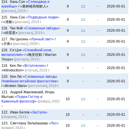
114. Хань Сун
«Сэлинджер и
корейцы»
/ «塞林格與朝鮮人»
9
-
2026-05-01
[рассказ]
,
2016 г.
115. Хань Сун
«Подводные лодки»
9
-
2026-05-01
/ «潜艇»
[рассказ]
,
2014 г.
116. Тан Фэй
«Сломанные звёзды»
9
-
2026-05-01
/ «碎星星»
[рассказ]
,
2019 г.
117. Лю Цысинь
«Лунный свет»
/
9
-
2026-05-01
«月夜»
[рассказ]
,
2009 г.
118. Ся Цзя
«Спокойной ночи,
меланхолия»
/ «晚安忧郁 / Wan'an
9
-
2026-05-01
Youyu»
[рассказ]
,
2015 г.
119. Кен Лю
«Вступление»
/
9
-
-
2026-05-01
«Introduction»
[статья]
,
2019 г.
120. Кен Лю
«Сломанные звёзды.
Новейшая китайская фантастика»
9
-
-
2026-05-01
/ «Broken Stars»
[антология]
,
2019 г.
121. Андрей Жвалевский, Игорь
Мытько
«Порри Гаттер и
10
-
2026-05-01
Каменный философ»
[роман]
,
2002
г.
122. Иван Белов
«Заступа»
10
-
-
2026-05-01
[сборник]
,
2023 г.
123. Светлана Тюльбашева
«Лес»
10
-
2026-05-01
[роман]
,
2024 г.