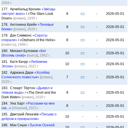
2004 г.
177. Арчибальд Кронин
«Звёзды
смотрят вниз»
/ «The Stars Look
8
-
2026-05-01
Down»
[роман]
,
1935 г.
178. Антонина Крейн
«Теневые
8
-
2026-05-01
блики»
[роман]
,
2020 г.
179. Дэн Симмонс
«Сироты
спирали»
/ «Orphans of the Helix»
8
-
2026-05-01
[повесть]
,
1999 г.
180. Михаил Булгаков
«Бег
10
-
2026-05-01
(Восемь снов)»
[пьеса]
,
1962 г.
181. Катя Качур
«Любимчик
10
-
2026-05-01
Эпохи»
[роман]
,
2022 г.
182. Адриана Дари
«Хозяйка
Солнечного поместья»
[роман]
,
7
-
2026-05-01
2025 г.
183. Стюарт Тёртон
«Дьявол и
тёмная вода»
/ «The Devil and the
9
-
2026-05-01
Dark Water»
[роман]
,
2020 г.
184. Уна Харт
«Расскажи-ка мне
8
-
-
2026-05-01
ска...»
[сборник]
,
2023 г.
185. Дмитрий Лихачёв
«Письма о
10
-
-
2026-05-01
добром и прекрасном»
186. Мэн Сиши
«Тысячи Осеней.
10
-
2026-05-01