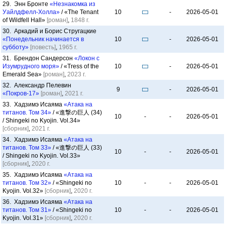
29. Энн Бронте
«Незнакомка из
Уайлдфелл-Холла»
/ «The Tenant
10
-
2026-05-01
of Wildfell Hall»
[роман]
,
1848 г.
30. Аркадий и Борис Стругацкие
«Понедельник начинается в
10
-
2026-05-01
субботу»
[повесть]
,
1965 г.
31. Брендон Сандерсон
«Локон с
Изумрудного моря»
/ «Tress of the
10
-
2026-05-01
Emerald Sea»
[роман]
,
2023 г.
32. Александр Пелевин
9
-
2026-05-01
«Покров-17»
[роман]
,
2021 г.
33. Хадзимэ Исаяма
«Атака на
титанов. Том 34»
/ «進撃の巨人 (34)
10
-
-
2026-05-01
/ Shingeki no Kyojin. Vol.34»
[сборник]
,
2021 г.
34. Хадзимэ Исаяма
«Атака на
титанов. Том 33»
/ «進撃の巨人 (33)
10
-
-
2026-05-01
/ Shingeki no Kyojin. Vol.33»
[сборник]
,
2020 г.
35. Хадзимэ Исаяма
«Атака на
титанов. Том 32»
/ «Shingeki no
10
-
-
2026-05-01
Kyojin. Vol.32»
[сборник]
,
2020 г.
36. Хадзимэ Исаяма
«Атака на
титанов. Том 31»
/ «Shingeki no
10
-
-
2026-05-01
Kyojin. Vol.31»
[сборник]
,
2020 г.