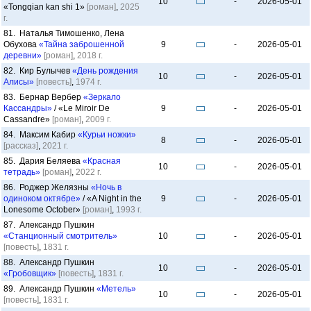
10
-
2026-05-01
«Tongqian kan shi 1»
[роман]
,
2025
г.
81. Наталья Тимошенко, Лена
Обухова
«Тайна заброшенной
9
-
2026-05-01
деревни»
[роман]
,
2018 г.
82. Кир Булычев
«День рождения
10
-
2026-05-01
Алисы»
[повесть]
,
1974 г.
83. Бернар Вербер
«Зеркало
Кассандры»
/ «Le Miroir De
9
-
2026-05-01
Cassandre»
[роман]
,
2009 г.
84. Максим Кабир
«Курьи ножки»
8
-
2026-05-01
[рассказ]
,
2021 г.
85. Дария Беляева
«Красная
10
-
2026-05-01
тетрадь»
[роман]
,
2022 г.
86. Роджер Желязны
«Ночь в
одиноком октябре»
/ «A Night in the
9
-
2026-05-01
Lonesome October»
[роман]
,
1993 г.
87. Александр Пушкин
«Станционный смотритель»
10
-
2026-05-01
[повесть]
,
1831 г.
88. Александр Пушкин
10
-
2026-05-01
«Гробовщик»
[повесть]
,
1831 г.
89. Александр Пушкин
«Метель»
10
-
2026-05-01
[повесть]
,
1831 г.