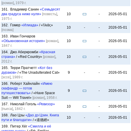
[роман]
,
1979 г.
161. Владимир Санин
«Семьдесят
два градуса ниже нуля»
[повесть]
,
10
-
2026-05-01
1975 г.
162. Гомер
«Илиада»
/ «Ἰλιάς»
10
-
-
2026-05-01
[поэма]
163. Иван Гончаров
«Обыкновенная история»
[роман]
,
10
-
2026-05-01
1847 г.
164. Джо Аберкромби
«Красная
страна»
/ «Red Country»
[роман]
,
10
-
2026-05-01
2012 г.
165. Терри Пратчетт
«Кот без
дураков»
/ «The Unadulterated Cat»
9
-
-
2026-05-01
[эссе]
,
1989 г.
166. Роберт Хайнлайн
«Имею
скафандр — готов
9
-
2026-05-01
путешествовать»
/ «Have Space
Suit — Will Travel»
[роман]
,
1958 г.
167. Николай Гоголь
«Ревизор»
10
-
2026-05-01
[пьеса]
,
1842 г.
168. Лао Цзы
«Дао дэ Цзин. Книга
10
-
-
2026-05-01
пути и благодати»
/ «道德經»
169. Питер Хёг
«Смилла и её