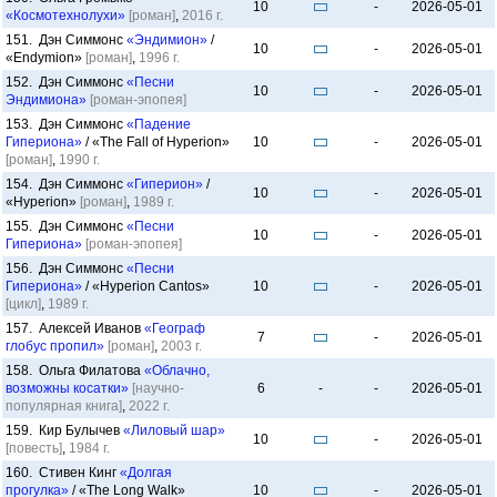
10
-
2026-05-01
«Космотехнолухи»
[роман]
,
2016 г.
151. Дэн Симмонс
«Эндимион»
/
10
-
2026-05-01
«Endymion»
[роман]
,
1996 г.
152. Дэн Симмонс
«Песни
10
-
2026-05-01
Эндимиона»
[роман-эпопея]
153. Дэн Симмонс
«Падение
Гипериона»
/ «The Fall of Hyperion»
10
-
2026-05-01
[роман]
,
1990 г.
154. Дэн Симмонс
«Гиперион»
/
10
-
2026-05-01
«Hyperion»
[роман]
,
1989 г.
155. Дэн Симмонс
«Песни
10
-
2026-05-01
Гипериона»
[роман-эпопея]
156. Дэн Симмонс
«Песни
Гипериона»
/ «Hyperion Cantos»
10
-
2026-05-01
[цикл]
,
1989 г.
157. Алексей Иванов
«Географ
7
-
2026-05-01
глобус пропил»
[роман]
,
2003 г.
158. Ольга Филатова
«Облачно,
возможны косатки»
[научно-
6
-
-
2026-05-01
популярная книга]
,
2022 г.
159. Кир Булычев
«Лиловый шар»
10
-
2026-05-01
[повесть]
,
1984 г.
160. Стивен Кинг
«Долгая
прогулка»
/ «The Long Walk»
10
-
2026-05-01