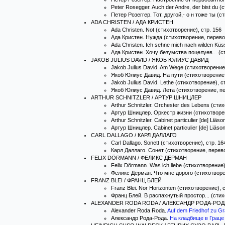
Peter Rosegger. Auch der Andre, der bist du (
Петер Розеггер. Тот, другой,- о н тоже ты (
ADA CHRISTEN / АДА КРИСТЕН
Ada Christen. Not (стихотворение), стр. 156
Ада Кристен. Нужда (стихотворение, перевод
Ada Christen. Ich sehne mich nach wilden Kü
Ада Кристен. Хочу безумства поцелуев... (с
JAKOB JULIUS DAVID / ЯКОБ ЮЛИУС ДАВИД
Jakob Julius David. Am Wege (стихотворение)
Якоб Юлиус Давид. На пути (стихотворение, 
Jakob Julius David. Lethe (стихотворение), с
Якоб Юлиус Давид. Лета (стихотворение, пер
ARTHUR SCHNITZLER / АРТУР ШНИЦЛЕР
Arthur Schnitzler. Orchester des Lebens (сти
Артур Шницлер. Оркестр жизни (стихотворен
Arthur Schnitzler. Cabinet particulier [de] Liä
Артур Шницлер. Cabinet particulier [de] Liäs
CARL DALLAGO / КАРЛ ДАЛЛАГО
Carl Dallago. Sonett (стихотворение), стр. 16
Карл Даллаго. Сонет (стихотворение, перево
FELIX DÖRMANN / ФЕЛИКС ДЁРМАН
Felix Dörmann. Was ich liebe (стихотворение)
Феликс Дёрман. Что мне дорого (стихотворен
FRANZ BLEI / ФРАНЦ БЛЕЙ
Franz Blei. Nor Horizonten (стихотворение), 
Франц Блей. В распахнутый простор... (стих
ALEXANDER RODA RODA / АЛЕКСАНДР РОДА-РОД
Alexander Roda Roda.
Auf dem Friedhof zu G
Александр Рода-Рода.
На кладбище в Граце