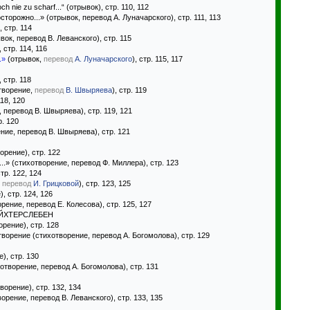
h nie zu scharf...“ (отрывок), стр. 110, 112
торожно...» (отрывок, перевод А. Луначарского), стр. 111, 113
, стр. 114
ок, перевод В. Леванского), стр. 115
 стр. 114, 116
.»
(отрывок,
перевод
А. Луначарского
), стр. 115, 117
 стр. 118
творение,
перевод
В. Швыряева
), стр. 119
118, 120
перевод В. Швыряева), стр. 119, 121
р. 120
ие, перевод В. Швыряева), стр. 121
орение), стр. 122
..» (стихотворение, перевод Ф. Миллера), стр. 123
тр. 122, 124
,
перевод
И. Грицковой
), стр. 123, 125
, стр. 124, 126
ение, перевод Е. Колесова), стр. 125, 127
ОЙХТЕРСЛЕБЕН
орение), стр. 128
орение (стихотворение, перевод А. Богомолова), стр. 129
), стр. 130
творение, перевод А. Богомолова), стр. 131
творение), стр. 132, 134
рение, перевод В. Леванского), стр. 133, 135