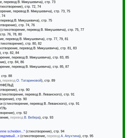
, перевод В. Микушевича), стр. 73
(стихотворение), стр. 72, 74
рение, перевод В. Микушевича), стр. 73, 75
. 74
 перевод В. Микушевича), стр. 75
отворение), стр. 74, 76
стихотворение, перевод В. Микушевича), стр. 75, 77
стр. 76, 78, 80
е, перевод В. Микушевича), стр. 77, 79, 81
(стихотворение), стр. 80, 82
отворение, перевод В. Микушевича), стр. 81, 83
, стр. 82, 84
ение, перевод В. Микушевича), стр. 83, 85
ие), стр. 84, 86
рение, перевод В. Микушевича), стр. 85, 87
 стр. 88
е,
перевод
О. Татариновой
), стр. 89
РНФЕЛЬД
отворение), стр. 90
тихотворение, перевод В. Леванского), стр. 91
ворение), стр. 90
(стихотворение, перевод В. Леванского), стр. 91
ОГЛЬ
ворение), стр. 92
рение,
перевод
В. Вебера
), стр. 93
onne scheiden...“
(стихотворение), стр. 94
ождливый...»
(стихотворение,
перевод
А. Апухтина
), стр. 95