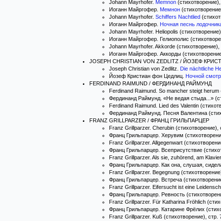
Johann Mayrhofer.
Memnon
(стихотворение), 
Иоганн Майргофер.
Мемнон
(стихотворени
Johann Mayrhofer.
Schiffers Nachtlied
(стихотв
Иоганн Майргофер.
Ночная песнь лодочник
Johann Mayrhofer. Heliopolis (стихотворение)
Иоганн Майргофер. Гелиополис (стихотворен
Johann Mayrhofer. Akkorde (стихотворение), 
Иоганн Майргофер. Аккорды (стихотворение, 
JOSEPH CHRISTIAN VON ZEDLITZ / ЙОЗЕФ КРИ
Joseph Christian von Zedlitz.
Die nächtliche 
Йозеф Кристиан фон Цедлиц.
Ночной смотр
FERDINAND RAIMUND / ФЕРДИНАНД РАЙМУНД
Ferdinand Raimund. So mancher steigt herum 
Фердинанд Раймунд. «Не ведая стыда...» (ст
Ferdinand Raimund. Lied des Valentin (стихот
Фердинанд Раймунд. Песня Валентина (стихо
FRANZ GRILLPARZER / ФРАНЦ ГРИЛЬПАРЦЕР
Franz Grillparzer. Cherubin (стихотворение), 
Франц Грильпарцер. Херувим (стихотворение
Franz Grillparzer. Allgegenwart (стихотворени
Франц Грильпарцер. Всеприсутствие (стихот
Franz Grillparzer. Als sie, zuhörend, am Klavi
Франц Грильпарцер. Как она, слушая, сидела
Franz Grillparzer. Begegnung (стихотворение)
Франц Грильпарцер. Встреча (стихотворение
Franz Grillparzer. Eifersucht ist eine Leidensc
Франц Грильпарцер. Ревность (стихотворени
Franz Grillparzer. Für Katharina Fröhlich (сти
Франц Грильпарцер. Катарине Фрёлих (стихо
Franz Grillparzer. Kuß (стихотворение), стр. 