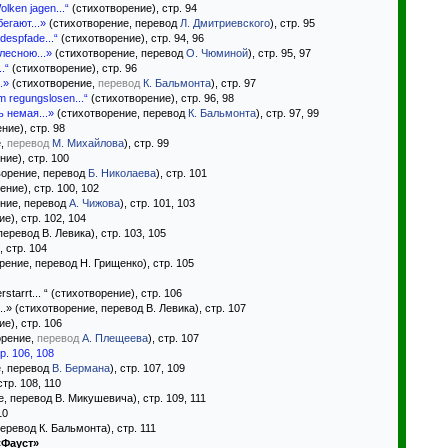
olken jagen...“
(стихотворение), стр. 94
егают...»
(стихотворение, перевод
Л. Дмитриевского
), стр. 95
despfade...“
(стихотворение), стр. 94, 96
лесною...»
(стихотворение, перевод
О. Чюминой
), стр. 95, 97
.“
(стихотворение), стр. 96
.»
(стихотворение,
перевод
К. Бальмонта
), стр. 97
m regungslosen...“
(стихотворение), стр. 96, 98
ь немая...»
(стихотворение, перевод
К. Бальмонта
), стр. 97, 99
ние), стр. 98
е,
перевод
М. Михайлова
), стр. 99
ие), стр. 100
ворение, перевод
Б. Николаева
), стр. 101
ние), стр. 100, 102
ние, перевод
А. Чижова
), стр. 101, 103
е), стр. 102, 104
еревод В. Левика), стр. 103, 105
, стр. 104
ение, перевод Н. Грищенко), стр. 105
erstarrt... “ (стихотворение), стр. 106
..» (стихотворение, перевод В. Левика), стр. 107
е), стр. 106
орение,
перевод
А. Плещеева
), стр. 107
р. 106, 108
, перевод
В. Бермана
), стр. 107, 109
тр. 108, 110
, перевод В. Микушевича), стр. 109, 111
10
ревод К. Бальмонта), стр. 111
«Фауст»