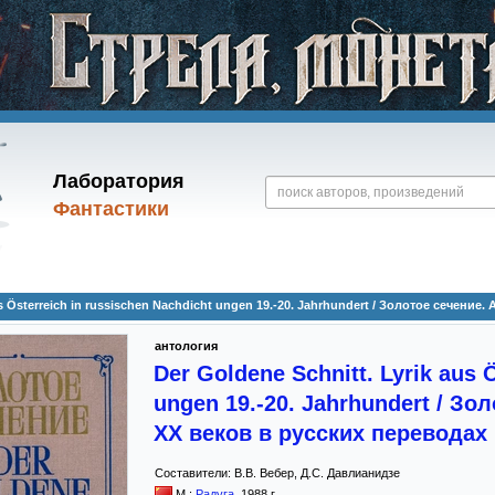
Лаборатория
Фантастики
us Österreich in russischen Nachdicht ungen 19.-20. Jahrhundert / Золотое сечени
антология
Der Goldene Schnitt. Lyrik aus 
ungen 19.-20. Jahrhundert / Зо
XX веков в русских переводах
Составители:
В.В. Вебер
,
Д.С. Давлианидзе
М.:
Радуга
,
1988
г.