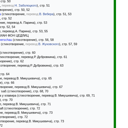
стр. 50
е,
перевод
Н. Заболоцкого
), стр. 51
орение), стр. 50, 52
а
(стихотворение,
перевод
В. Вебера
), стр. 51, 53
, стр. 52
ие, перевод А. Парина), стр. 53
стр. 52, 54
перевод А. Парина), стр. 53, 55
СТИАН ФОН ЦЕДЛИЦ
Heerschau
(стихотворение), стр. 56, 58
(стихотворение,
перевод
В. Жуковского
), стр. 57, 59
(стихотворение), стр. 60
ихотворение, перевод Р. Дубровкина), стр. 61
ворение), стр. 62
творение, перевод Р. Дубровкина), стр. 63
стр. 64
, перевод В. Микушевича), стр. 65
е), стр. 66
ворение, перевод В. Микушевича), стр. 67
er saß (стихотворение), стр. 68, 70
 у клавира (стихотворение, перевод В. Микушевича), стр. 69, 71
, стр. 70
, перевод В. Микушевича), стр. 71
haft (стихотворение), стр. 72
е, перевод В. Микушевича), стр. 73
хотворение), стр. 72
творение, перевод В. Микушевича), стр. 73
72