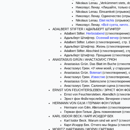
Nikolaus Lenau. „Verkümmert stets, doc
Николаус Ленау. «Лишайте, только ос
Nikolaus Lenau. Einsamkeit (отрывок)
Николаус Ленау. Одиночество (отрыв
Nikolaus Lenau.
Eitel nichts
(отрывок),
Николаус Ленау.
«Всё суета, ничто..
ADALBERT STIFTER / АДАЛЬБЕРТ ШТИФТЕР
Adalbert Stifter.
Herbstabend
(стихотворение),
Адальберт Штифтер.
Осенний вечер
(стихо
Adalbert Stifter. Leben (стихотворение), стр. 
Адальберт Штифтер. Жизнь (стихотворение, 
Adalbert Stifter. Abschied (стихотворение), ст
Адальберт Штифтер. Прощание (стихотворен
ANASTASIUS GRÜN / АНАСТАЗИУС ГРЮН
Anastasius Grün. Das Blatt im Buche (стихотв
Анастазиус Грюн. «У няни моей, у старушки.
Anastasius Grün.
Botenart
(стихотворение), с
Анастазиус Грюн.
Известие
(стихотворение
Anastasius Grün. Salonszene (стихотворение)
Анастазиус Грюн. Салонная сцена (стихотвор
ERNST VON FEUCHTERSLEBEN / ЭРНСТ ФОН Ф
Ernst von Feuchtersleben. Abendlich (стихотв
Эрнст фон Фойхтерслебен. Вечернее стихотв
HERMANN VON GILM / ГЕРМАН ФОН ГИЛЬМ
Hermann von Gilm. Allerseelen (стихотворение
Герман фон Гильм. День поминовения (стихо
KARL ISIDOR BECK / КАРЛ ИСИДОР БЕК
Karl Isidor Beck. Warum sind wir arm? (стихо
Карл Исидор Бек. Отчего мы бедны (стихотво
MORITZ HARTMANN / МОРИЦ ГАРТМАН