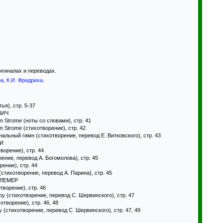
игиналах и переводах.
ра
,
К.И. Фридриха
.
тья), стр. 5-37
ВИЧ
am Strome (ноты со словами), стр. 41
am Strome (стихотворение), стр. 42
льный гимн (стихотворение, перевод Е. Витковского), стр. 43
ЛИ
творение), стр. 44
ение, перевод А. Богомолова), стр. 45
рение), стр. 44
стихотворение, перевод А. Парина), стр. 45
ЛЛЕМЕР
творение), стр. 46
 (стихотворение, перевод С. Шервинского), стр. 47
отворение), стр. 46, 48
(стихотворение, перевод С. Шервинского), стр. 47, 49