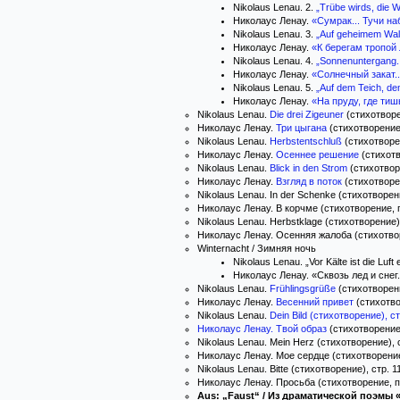
Nikolaus Lenau. 2.
„Trübe wirds, die W
Николаус Ленау.
«Сумрак... Тучи наб
Nikolaus Lenau. 3.
„Auf geheimem Wal
Николаус Ленау.
«К берегам тропой 
Nikolaus Lenau. 4.
„Sonnenuntergang..
Николаус Ленау.
«Солнечный закат..
Nikolaus Lenau. 5.
„Auf dem Teich, de
Николаус Ленау.
«На пруду, где тиш
Nikolaus Lenau.
Die drei Zigeuner
(стихотворе
Николаус Ленау.
Три цыгана
(стихотворени
Nikolaus Lenau.
Herbstentschluß
(стихотворен
Николаус Ленау.
Осеннее решение
(стихот
Nikolaus Lenau.
Blick in den Strom
(стихотворе
Николаус Ленау.
Взгляд в поток
(стихотворе
Nikolaus Lenau. In der Schenke (стихотворени
Николаус Ленау. В корчме (стихотворение, п
Nikolaus Lenau. Herbstklage (стихотворение)
Николаус Ленау. Осенняя жалоба (стихотвор
Winternacht / Зимняя ночь
Nikolaus Lenau. „Vor Kälte ist die Luft 
Николаус Ленау. «Сквозь лед и снег.
Nikolaus Lenau.
Frühlingsgrüße
(стихотворени
Николаус Ленау.
Весенний привет
(стихотв
Nikolaus Lenau.
Dein Bild (стихотворение), ст
Николаус Ленау.
Твой образ
(стихотворение
Nikolaus Lenau. Mein Herz (стихотворение), с
Николаус Ленау. Мое сердце (стихотворение
Nikolaus Lenau. Bitte (стихотворение), стр. 1
Николаус Ленау. Просьба (стихотворение, пе
Aus: „Faust“ / Из драматической поэмы 