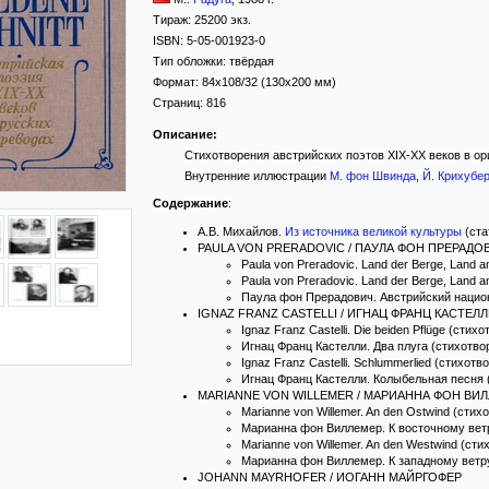
Тираж:
25200 экз.
ISBN:
5-05-001923-0
Тип обложки:
твёрдая
Формат:
84x108/32
(130x200 мм)
Страниц:
816
Описание:
Стихотворения австрийских поэтов XIX-XX веков в ор
Внутренние иллюстрации
М. фон Швинда
,
Й. Крихубе
Содержание
:
А.В. Михайлов.
Из источника великой культуры
(ста
PAULA VON PRERADOVIC / ПАУЛА ФОН ПРЕРАДО
Paula von Preradovic. Land der Berge, Land 
Paula von Preradovic. Land der Berge, Land 
Паула фон Прерадович. Австрийский национа
IGNAZ FRANZ CASTELLI / ИГНАЦ ФРАНЦ КАСТЕЛ
Ignaz Franz Castelli. Die beiden Pflüge (стихо
Игнац Франц Кастелли. Два плуга (стихотвор
Ignaz Franz Castelli. Schlummerlied (стихотво
Игнац Франц Кастелли. Колыбельная песня (
MARIANNE VON WILLEMER / МАРИАННА ФОН ВИ
Marianne von Willemer. An den Ostwind (стихо
Марианна фон Виллемер. К восточному ветру
Marianne von Willemer. An den Westwind (стих
Марианна фон Виллемер. К западному ветру 
JOHANN MAYRHOFER / ИОГАНН МАЙРГОФЕР