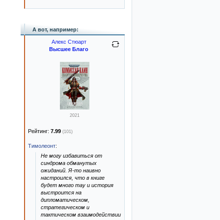
А вот, например:
Алекс Стюарт
Высшее Благо
2021
Рейтинг:
7.99
(101)
Тимолеонт
:
Не могу избавиться от
синдрома обманутых
ожиданий. Я-то наивно
настроился, что в книге
будет много тау и история
выстроится на
дипломатическом,
стратегическом и
тактическом взаимодействии