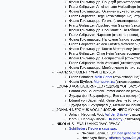
Франц Грильпарцер. Поцелуй (стихотворение
Franz Grillparzer. An eine matte Herbstfliege 
Франц Грильпарцер. Осенней мухе (стихотво
Franz Grillparzer. Hegel (стихотворение), стр
Франц Грильпарцер. Гегель (стихотворение,
Franz Grillparzer. Abschied von Gastein (стих
Франц Грильпарцер. Прощание с Гастейном (
Franz Grillparzer. Napoleon (стихотворение), 
Франц Грильпарцер. Наполеон (стихотворени
Franz Grillparzer. An den Fürsten Metternich 
Франц Грильпарцер. Князю Меттерниху (стих
Franz Grillparzer. Ohne Heim (стихотворение)
Франц Грильпарцер. Бесприютный (стихотвор
Franz Grillparzer. Mein Vaterland (стихотворен
Франц Грильпарцер. Моей отчизне (стихотво
FRANZ SCHUBERT / ФРАНЦ ШУБЕРТ
Franz Schubert.
Mein Gebet
(стихотворение),
Франц Шуберт.
Моя молитва
(стихотворени
EDUARD VON BAUERNFELD / ЭДУАРД ФОН БАУЭ
Eduard von Bauernfeld. Immer dasselbe (стих
Эдуард фон Бауэрнфельд. Все как прежде (с
Eduard von Bauernfeld. Kleine Beamte (стихот
Эдуард фон Бауэрнфельд. Мелкие чиновники 
JOHANN NEPOMUK VOGL / ИОГАНН НЕПОМУК Ф
Johann Nepomuk Vogl.
Auf der Brücke
(стихот
Иоганн Непомук Фогль.
На мосту
(стихотво
NIKOLAUS LENAU / НИКОЛАУС ЛЕНАУ
Schilflieder
/
Песни в камышах
Nikolaus Lenau. 1.
„Drüben geht die S
Николаус Ленау.
«Вечер бурный и д