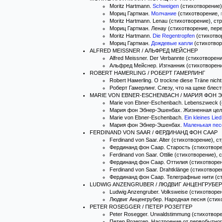
Moritz Hartmann.
Schweigen
(стихотворение),
Мориц Гартман.
Молчание
(стихотворение,
Moritz Hartmann. Lenau (стихотворение), стр
Мориц Гартман. Ленау (стихотворение, перев
Moritz Hartmann.
Die Regentropfen
(стихотвор
Мориц Гартман.
Дождевые капли
(стихотво
ALFRED MEISSNER / АЛЬФРЕД МЕЙСНЕР
Alfred Meissner. Der Verbannte (стихотворени
Альфред Мейснер. Изгнанник (стихотворени
ROBERT НАМERLING / РОБЕРТ ГАМЕРЛИНГ
Robert Намerling. О trockne diese Träne nich
Роберт Гамерлинг. Слезу, что на щеке блести
MARIE VON EBNER-ESCHENBACH / МАРИЯ ФОН 
Marie von Ebner-Eschenbach. Lebenszweck (
Мария фон Эбнер-Эшенбах. Жизненная цель 
Marie von Ebner-Eschenbach.
Ein kleines Lied
Мария фон Эбнер-Эшенбах.
Маленькая пес
FERDINAND VON SAAR / ФЕРДИНАНД ФОН СААР
Ferdinand von Saar. Alter (стихотворение), ст
Фердинанд фон Саар. Старость (стихотворен
Ferdinand von Saar. Ottilie (стихотворение), с
Фердинанд фон Саар. Оттилия (стихотворени
Ferdinand von Saar. Drahtklänge (стихотворен
Фердинанд фон Саар. Телеграфные нити (сти
LUDWIG ANZENGRUBER / ЛЮДВИГ АНЦЕНГРУБЕР
Ludwig Anzengruber. Volksweise (стихотворен
Людвиг Анценгрубер. Народная песня (стихо
PETER ROSEGGER / ПЕТЕР РОЗЕГГЕР
Peter Rosegger. Urwaldstimmung (стихотворе
Петер Розеггер. Настроение от первобытного