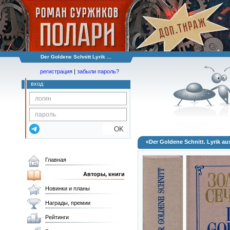
Der Goldene Schnitt Lyrik ...
регистрация
|
забыли пароль?
вход
OK
«Der Goldene Schnitt. Lyrik a
Главная
Авторы, книги
Новинки и планы
Награды, премии
Рейтинги