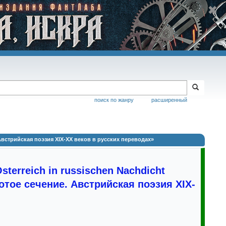
поиск по жанру
расширенный
е. Австрийская поэзия XIX-XX веков в русских переводах»
Österreich in russischen Nachdicht
лотое сечение. Австрийская поэзия XIX-