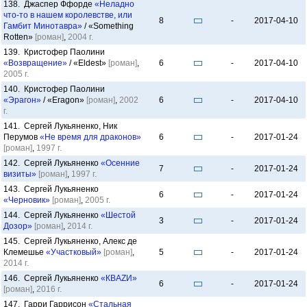
138. Джаспер Ффорде
«Неладно
что-то в нашем королевстве, или
8
-
2017-04-10
Гамбит Минотавра»
/ «Something
Rotten»
[роман]
,
2004 г.
139. Кристофер Паолини
«Возвращение»
/ «Eldest»
[роман]
,
6
-
2017-04-10
2005 г.
140. Кристофер Паолини
«Эрагон»
/ «Eragon»
[роман]
,
2002
6
-
2017-04-10
г.
141. Сергей Лукьяненко, Ник
Перумов
«Не время для драконов»
6
-
2017-01-24
[роман]
,
1997 г.
142. Сергей Лукьяненко
«Осенние
7
-
2017-01-24
визиты»
[роман]
,
1997 г.
143. Сергей Лукьяненко
6
-
2017-01-24
«Черновик»
[роман]
,
2005 г.
144. Сергей Лукьяненко
«Шестой
3
-
2017-01-24
Дозор»
[роман]
,
2014 г.
145. Сергей Лукьяненко, Алекс де
Клемешье
«Участковый»
[роман]
,
5
-
2017-01-24
2014 г.
146. Сергей Лукьяненко
«КВАZИ»
6
-
2017-01-24
[роман]
,
2016 г.
147. Гарри Гаррисон
«Стальная