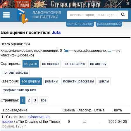
ЛАБОРАТОРИЯ
ФАНТАСТИКИ
поиск по жанру
расширенный
Все оценки посетителя
Juta
Всего оценок: 584
Классифицировано произведений: 0 (
— классифицировано,
— не
классифицировано)
Сортировка:
по дате
по оценке
по названию
по автору
по году выхода
Категория:
все формы
романы
повести, рассказы
циклы
графические пр-ния
Страницы:
1
2
3
все
Произведение
Оценка
Классиф.
Отзыв
Дата
1. Стивен Кинг
«Извлечение
троих»
/ «The Drawing of the Three»
6
-
2026-04-25
[роман]
,
1987 г.