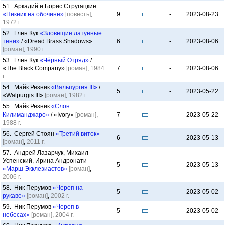
51. Аркадий и Борис Стругацкие
«Пикник на обочине»
[повесть]
,
9
-
2023-08-23
1972 г.
52. Глен Кук
«Зловещие латунные
тени»
/ «Dread Brass Shadows»
6
-
2023-08-06
[роман]
,
1990 г.
53. Глен Кук
«Чёрный Отряд»
/
«The Black Company»
[роман]
,
1984
7
-
2023-08-06
г.
54. Майк Резник
«Вальпургия III»
/
5
-
2023-05-22
«Walpurgis III»
[роман]
,
1982 г.
55. Майк Резник
«Слон
Килиманджаро»
/ «Ivory»
[роман]
,
7
-
2023-05-22
1988 г.
56. Сергей Стоян
«Третий виток»
6
-
2023-05-13
[роман]
,
2011 г.
57. Андрей Лазарчук, Михаил
Успенский, Ирина Андронати
5
-
2023-05-13
«Марш Экклезиастов»
[роман]
,
2006 г.
58. Ник Перумов
«Череп на
5
-
2023-05-02
рукаве»
[роман]
,
2002 г.
59. Ник Перумов
«Череп в
5
-
2023-05-02
небесах»
[роман]
,
2004 г.