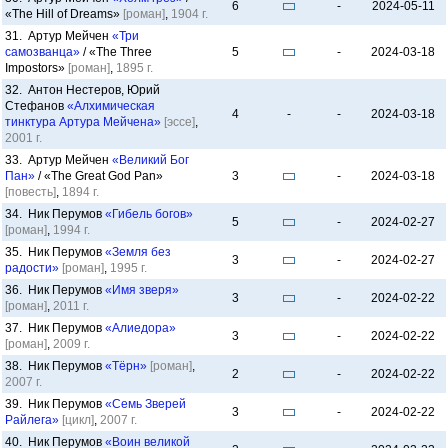
6
-
2024-05-11
«The Hill of Dreams»
[роман]
,
1904 г.
31. Артур Мейчен
«Три
самозванца»
/ «The Three
5
-
2024-03-18
Impostors»
[роман]
,
1895 г.
32. Антон Нестеров, Юрий
Стефанов
«Алхимическая
4
-
-
2024-03-18
тинктура Артура Мейчена»
[эссе]
,
2001 г.
33. Артур Мейчен
«Великий Бог
Пан»
/ «The Great God Pan»
3
-
2024-03-18
[повесть]
,
1894 г.
34. Ник Перумов
«Гибель богов»
5
-
2024-02-27
[роман]
,
1994 г.
35. Ник Перумов
«Земля без
3
-
2024-02-27
радости»
[роман]
,
1995 г.
36. Ник Перумов
«Имя зверя»
3
-
2024-02-22
[роман]
,
2011 г.
37. Ник Перумов
«Алиедора»
3
-
2024-02-22
[роман]
,
2009 г.
38. Ник Перумов
«Тёрн»
[роман]
,
2
-
2024-02-22
2007 г.
39. Ник Перумов
«Семь Зверей
3
-
2024-02-22
Райлега»
[цикл]
,
2007 г.
40. Ник Перумов
«Воин великой