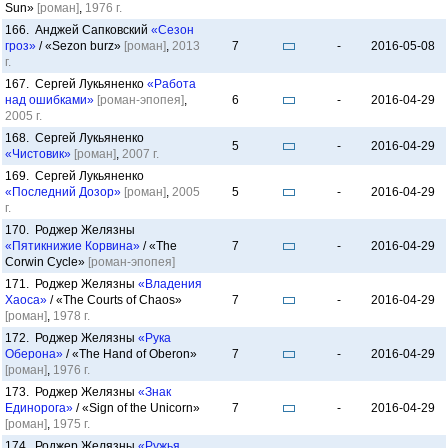
Sun»
[роман]
,
1976 г.
166. Анджей Сапковский
«Сезон
гроз»
/ «Sezon burz»
[роман]
,
2013
7
-
2016-05-08
г.
167. Сергей Лукьяненко
«Работа
над ошибками»
[роман-эпопея]
,
6
-
2016-04-29
2005 г.
168. Сергей Лукьяненко
5
-
2016-04-29
«Чистовик»
[роман]
,
2007 г.
169. Сергей Лукьяненко
«Последний Дозор»
[роман]
,
2005
5
-
2016-04-29
г.
170. Роджер Желязны
«Пятикнижие Корвина»
/ «The
7
-
2016-04-29
Corwin Cycle»
[роман-эпопея]
171. Роджер Желязны
«Владения
Хаоса»
/ «The Courts of Chaos»
7
-
2016-04-29
[роман]
,
1978 г.
172. Роджер Желязны
«Рука
Оберона»
/ «The Hand of Oberon»
7
-
2016-04-29
[роман]
,
1976 г.
173. Роджер Желязны
«Знак
Единорога»
/ «Sign of the Unicorn»
7
-
2016-04-29
[роман]
,
1975 г.
174. Роджер Желязны
«Ружья