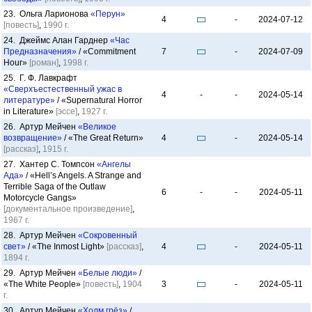
23. Ольга Ларионова
«Перун»
4
-
2024-07-12
[повесть]
,
1990 г.
24. Джеймс Алан Гарднер
«Час
Предназначения»
/ «Commitment
7
-
2024-07-09
Hour»
[роман]
,
1998 г.
25. Г. Ф. Лавкрафт
«Сверхъестественный ужас в
4
-
-
2024-05-14
литературе»
/ «Supernatural Horror
in Literature»
[эссе]
,
1927 г.
26. Артур Мейчен
«Великое
возвращение»
/ «The Great Return»
4
-
2024-05-14
[рассказ]
,
1915 г.
27. Хантер С. Томпсон
«Ангелы
Ада»
/ «Hell’s Angels. A Strange and
Terrible Saga of the Outlaw
6
-
-
2024-05-11
Motorcycle Gangs»
[документальное произведение]
,
1967 г.
28. Артур Мейчен
«Сокровенный
свет»
/ «The Inmost Light»
[рассказ]
,
4
-
2024-05-11
1894 г.
29. Артур Мейчен
«Белые люди»
/
«The White People»
[повесть]
,
1904
3
-
2024-05-11
г.
30. Артур Мейчен
«Холм грёз»
/