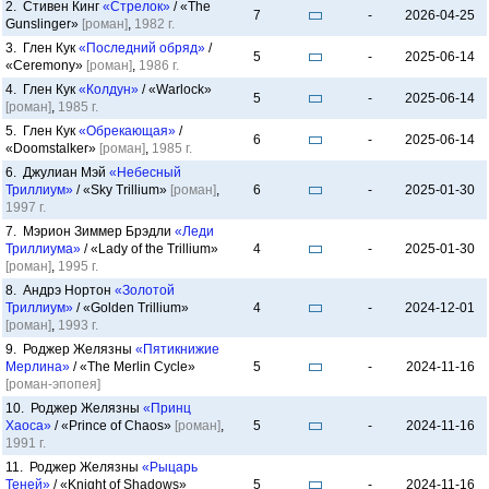
2. Стивен Кинг
«Стрелок»
/ «The
7
-
2026-04-25
Gunslinger»
[роман]
,
1982 г.
3. Глен Кук
«Последний обряд»
/
5
-
2025-06-14
«Ceremony»
[роман]
,
1986 г.
4. Глен Кук
«Колдун»
/ «Warlock»
5
-
2025-06-14
[роман]
,
1985 г.
5. Глен Кук
«Обрекающая»
/
6
-
2025-06-14
«Doomstalker»
[роман]
,
1985 г.
6. Джулиан Мэй
«Небесный
Триллиум»
/ «Sky Trillium»
[роман]
,
6
-
2025-01-30
1997 г.
7. Мэрион Зиммер Брэдли
«Леди
Триллиума»
/ «Lady of the Trillium»
4
-
2025-01-30
[роман]
,
1995 г.
8. Андрэ Нортон
«Золотой
Триллиум»
/ «Golden Trillium»
4
-
2024-12-01
[роман]
,
1993 г.
9. Роджер Желязны
«Пятикнижие
Мерлина»
/ «The Merlin Cycle»
5
-
2024-11-16
[роман-эпопея]
10. Роджер Желязны
«Принц
Хаоса»
/ «Prince of Chaos»
[роман]
,
5
-
2024-11-16
1991 г.
11. Роджер Желязны
«Рыцарь
Теней»
/ «Knight of Shadows»
5
-
2024-11-16