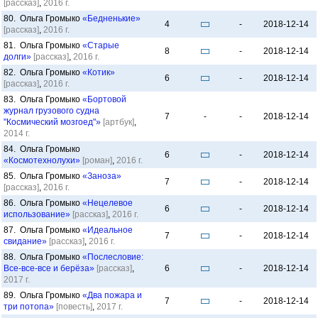
[рассказ]
,
2016 г.
80. Ольга Громыко
«Бедненькие»
4
-
2018-12-14
[рассказ]
,
2016 г.
81. Ольга Громыко
«Старые
8
-
2018-12-14
долги»
[рассказ]
,
2016 г.
82. Ольга Громыко
«Котик»
6
-
2018-12-14
[рассказ]
,
2016 г.
83. Ольга Громыко
«Бортовой
журнал грузового судна
7
-
-
2018-12-14
"Космический мозгоед"»
[артбук]
,
2014 г.
84. Ольга Громыко
6
-
2018-12-14
«Космотехнолухи»
[роман]
,
2016 г.
85. Ольга Громыко
«Заноза»
7
-
2018-12-14
[рассказ]
,
2016 г.
86. Ольга Громыко
«Нецелевое
6
-
2018-12-14
использование»
[рассказ]
,
2016 г.
87. Ольга Громыко
«Идеальное
7
-
2018-12-14
свидание»
[рассказ]
,
2016 г.
88. Ольга Громыко
«Послесловие:
Все-все-все и берёза»
[рассказ]
,
6
-
2018-12-14
2017 г.
89. Ольга Громыко
«Два пожара и
7
-
2018-12-14
три потопа»
[повесть]
,
2017 г.