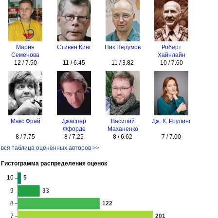
Мария
Стивен Кинг
Ник Перумов
Роберт
Семёнова
Хайнлайн
12 / 7.50
11 / 6.45
11 / 3.82
10 / 7.60
Макс Фрай
Джаспер
Василий
Дж. К. Роулинг
Ффорде
Маханенко
8 / 7.75
8 / 7.25
8 / 6.62
7 / 7.00
вся таблица оценённых авторов >>
Гистограмма распределения оценок