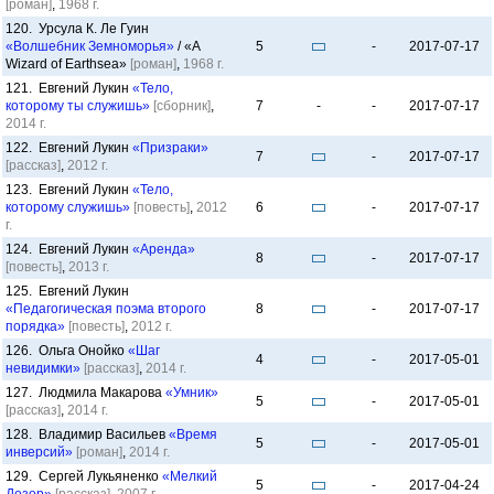
[роман]
,
1968 г.
120. Урсула К. Ле Гуин
«Волшебник Земноморья»
/ «A
5
-
2017-07-17
Wizard of Earthsea»
[роман]
,
1968 г.
121. Евгений Лукин
«Тело,
которому ты служишь»
[сборник]
,
7
-
-
2017-07-17
2014 г.
122. Евгений Лукин
«Призраки»
7
-
2017-07-17
[рассказ]
,
2012 г.
123. Евгений Лукин
«Тело,
которому служишь»
[повесть]
,
2012
6
-
2017-07-17
г.
124. Евгений Лукин
«Аренда»
8
-
2017-07-17
[повесть]
,
2013 г.
125. Евгений Лукин
«Педагогическая поэма второго
8
-
2017-07-17
порядка»
[повесть]
,
2012 г.
126. Ольга Онойко
«Шаг
4
-
2017-05-01
невидимки»
[рассказ]
,
2014 г.
127. Людмила Макарова
«Умник»
5
-
2017-05-01
[рассказ]
,
2014 г.
128. Владимир Васильев
«Время
5
-
2017-05-01
инверсий»
[роман]
,
2014 г.
129. Сергей Лукьяненко
«Мелкий
5
-
2017-04-24