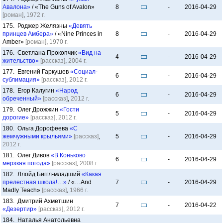
Авалона»
/ «The Guns of Avalon»
8
-
2016-04-29
[роман]
,
1972 г.
175. Роджер Желязны
«Девять
принцев Амбера»
/ «Nine Princes in
8
-
2016-04-29
Amber»
[роман]
,
1970 г.
176. Светлана Прокопчик
«Вид на
4
-
2016-04-29
жительство»
[рассказ]
,
2004 г.
177. Евгений Гаркушев
«Социал-
6
-
2016-04-29
сублимация»
[рассказ]
,
2012 г.
178. Егор Калугин
«Народ
6
-
2016-04-29
обреченный»
[рассказ]
,
2012 г.
179. Олег Дрожжин
«Гости
5
-
2016-04-29
дорогие»
[рассказ]
,
2012 г.
180. Ольга Дорофеева
«С
жемчужными крыльями»
[рассказ]
,
5
-
2016-04-29
2012 г.
181. Олег Дивов
«В Коньково
6
-
2016-04-29
мерзкая погода»
[рассказ]
,
2008 г.
182. Ллойд Биггл-младший
«Какая
прелестная школа!…»
/ «…And
7
-
2016-04-29
Madly Teach»
[рассказ]
,
1966 г.
183. Дмитрий Ахметшин
7
-
2016-04-22
«Дезертир»
[рассказ]
,
2012 г.
184. Наталья Анатольевна