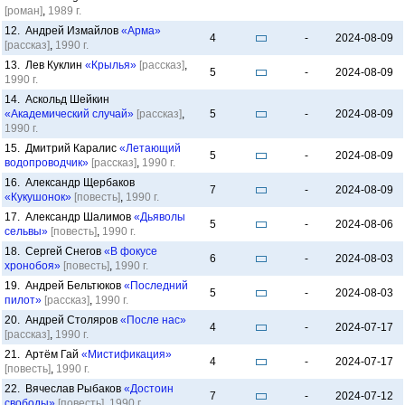
[роман]
,
1989 г.
12. Андрей Измайлов
«Арма»
4
-
2024-08-09
[рассказ]
,
1990 г.
13. Лев Куклин
«Крылья»
[рассказ]
,
5
-
2024-08-09
1990 г.
14. Аскольд Шейкин
«Академический случай»
[рассказ]
,
5
-
2024-08-09
1990 г.
15. Дмитрий Каралис
«Летающий
5
-
2024-08-09
водопроводчик»
[рассказ]
,
1990 г.
16. Александр Щербаков
7
-
2024-08-09
«Кукушонок»
[повесть]
,
1990 г.
17. Александр Шалимов
«Дьяволы
5
-
2024-08-06
сельвы»
[повесть]
,
1990 г.
18. Сергей Снегов
«В фокусе
6
-
2024-08-03
хронобоя»
[повесть]
,
1990 г.
19. Андрей Бельтюков
«Последний
5
-
2024-08-03
пилот»
[рассказ]
,
1990 г.
20. Андрей Столяров
«После нас»
4
-
2024-07-17
[рассказ]
,
1990 г.
21. Артём Гай
«Мистификация»
4
-
2024-07-17
[повесть]
,
1990 г.
22. Вячеслав Рыбаков
«Достоин
7
-
2024-07-12
свободы»
[повесть]
,
1990 г.