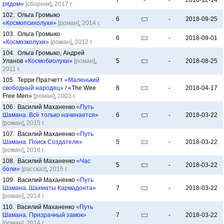
7
-
-
2018-12-14
рядом»
[сборник]
,
2017 г.
102. Ольга Громыко
6
-
2018-09-25
«Космопсихолухи»
[роман]
,
2014 г.
103. Ольга Громыко
6
-
2018-09-01
«Космоэколухи»
[роман]
,
2012 г.
104. Ольга Громыко, Андрей
Уланов
«Космобиолухи»
[роман]
,
5
-
2018-08-25
2011 г.
105. Терри Пратчетт
«Маленький
свободный народец»
/ «The Wee
8
-
2018-04-17
Free Men»
[роман]
,
2003 г.
106. Василий Маханенко
«Путь
Шамана. Всё только начинается»
6
-
2018-03-22
[роман]
,
2015 г.
107. Василий Маханенко
«Путь
Шамана. Поиск Создателя»
5
-
2018-03-22
[роман]
,
2016 г.
108. Василий Маханенко
«Час
5
-
2018-03-22
боли»
[рассказ]
,
2015 г.
109. Василий Маханенко
«Путь
Шамана. Шахматы Кармадонта»
7
-
2018-03-22
[роман]
,
2014 г.
110. Василий Маханенко
«Путь
Шамана. Призрачный замок»
7
-
2018-03-22
[роман]
,
2014 г.