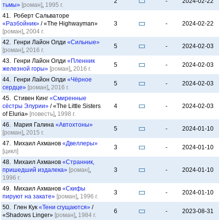
2
-
2024-02-22
тьмы»
[роман]
,
1995 г.
41. Роберт Сальваторе
«Разбойник»
/ «The Highwayman»
3
-
2024-02-22
[роман]
,
2004 г.
42. Генри Лайон Олди
«Сильные»
5
-
2024-02-03
[роман]
,
2016 г.
43. Генри Лайон Олди
«Пленник
5
-
2024-02-03
железной горы»
[роман]
,
2016 г.
44. Генри Лайон Олди
«Чёрное
5
-
2024-02-03
сердце»
[роман]
,
2016 г.
45. Стивен Кинг
«Смиренные
сёстры Элурии»
/ «The Little Sisters
4
-
2024-02-03
of Eluria»
[повесть]
,
1998 г.
46. Мария Галина
«Автохтоны»
5
-
2024-01-10
[роман]
,
2015 г.
47. Михаил Ахманов
«Двеллеры»
3
-
2024-01-10
[цикл]
48. Михаил Ахманов
«Странник,
пришедший издалека»
[роман]
,
3
-
2024-01-10
1996 г.
49. Михаил Ахманов
«Скифы
3
-
2024-01-10
пируют на закате»
[роман]
,
1996 г.
50. Глен Кук
«Тени сгущаются»
/
6
-
2023-08-31
«Shadows Linger»
[роман]
,
1984 г.