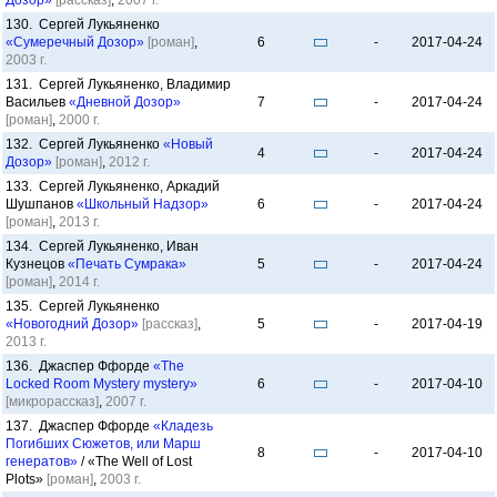
Дозор»
[рассказ]
,
2007 г.
130. Сергей Лукьяненко
«Сумеречный Дозор»
[роман]
,
6
-
2017-04-24
2003 г.
131. Сергей Лукьяненко, Владимир
Васильев
«Дневной Дозор»
7
-
2017-04-24
[роман]
,
2000 г.
132. Сергей Лукьяненко
«Новый
4
-
2017-04-24
Дозор»
[роман]
,
2012 г.
133. Сергей Лукьяненко, Аркадий
Шушпанов
«Школьный Надзор»
6
-
2017-04-24
[роман]
,
2013 г.
134. Сергей Лукьяненко, Иван
Кузнецов
«Печать Сумрака»
5
-
2017-04-24
[роман]
,
2014 г.
135. Сергей Лукьяненко
«Новогодний Дозор»
[рассказ]
,
5
-
2017-04-19
2013 г.
136. Джаспер Ффорде
«The
Locked Room Mystery mystery»
6
-
2017-04-10
[микрорассказ]
,
2007 г.
137. Джаспер Ффорде
«Кладезь
Погибших Сюжетов, или Марш
8
-
2017-04-10
генератов»
/ «The Well of Lost
Plots»
[роман]
,
2003 г.