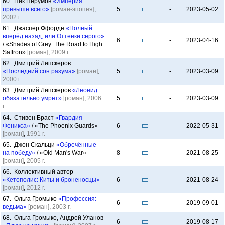
60. Ник Перумов
«Империя
превыше всего»
[роман-эпопея]
,
5
-
2023-05-02
2002 г.
61. Джаспер Ффорде
«Полный
вперёд назад, или Оттенки серого»
6
-
2023-04-16
/ «Shades of Grey: The Road to High
Saffron»
[роман]
,
2009 г.
62. Дмитрий Липскеров
«Последний сон разума»
[роман]
,
5
-
2023-03-09
2000 г.
63. Дмитрий Липскеров
«Леонид
обязательно умрёт»
[роман]
,
2006
5
-
2023-03-09
г.
64. Стивен Браст
«Гвардия
Феникса»
/ «The Phoenix Guards»
6
-
2022-05-31
[роман]
,
1991 г.
65. Джон Скальци
«Обречённые
на победу»
/ «Old Man's War»
8
-
2021-08-25
[роман]
,
2005 г.
66. Коллективный автор
«Кетополис: Киты и броненосцы»
6
-
2021-08-24
[роман]
,
2012 г.
67. Ольга Громыко
«Профессия:
6
-
2019-09-01
ведьма»
[роман]
,
2003 г.
68. Ольга Громыко, Андрей Уланов
6
-
2019-08-17