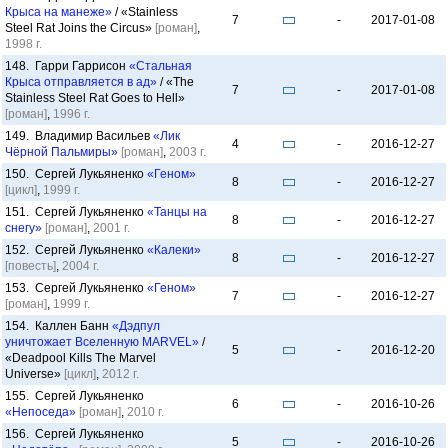
Крыса на манеже»
/ «Stainless
7
-
2017-01-08
Steel Rat Joins the Circus»
[роман]
,
1998 г.
148. Гарри Гаррисон
«Стальная
Крыса отправляется в ад»
/ «The
7
-
2017-01-08
Stainless Steel Rat Goes to Hell»
[роман]
,
1996 г.
149. Владимир Васильев
«Лик
4
-
2016-12-27
Чёрной Пальмиры»
[роман]
,
2003 г.
150. Сергей Лукьяненко
«Геном»
8
-
2016-12-27
[цикл]
,
1999 г.
151. Сергей Лукьяненко
«Танцы на
8
-
2016-12-27
снегу»
[роман]
,
2001 г.
152. Сергей Лукьяненко
«Калеки»
8
-
2016-12-27
[повесть]
,
2004 г.
153. Сергей Лукьяненко
«Геном»
7
-
2016-12-27
[роман]
,
1999 г.
154. Каллен Банн
«Дэдпул
уничтожает Вселенную MARVEL»
/
5
-
2016-12-20
«Deadpool Kills The Marvel
Universe»
[цикл]
,
2012 г.
155. Сергей Лукьяненко
6
-
2016-10-26
«Непоседа»
[роман]
,
2010 г.
156. Сергей Лукьяненко
5
-
2016-10-26