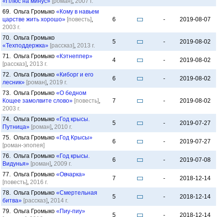
«Плюс на минус»
[роман]
,
2007 г.
69. Ольга Громыко
«Кому в навьем
царстве жить хорошо»
[повесть]
,
6
-
2019-08-07
2003 г.
70. Ольга Громыко
5
-
2019-08-02
«Техподдержка»
[рассказ]
,
2013 г.
71. Ольга Громыко
«Кэтнеппер»
4
-
2019-08-02
[рассказ]
,
2013 г.
72. Ольга Громыко
«Киборг и его
6
-
2019-08-02
лесник»
[роман]
,
2019 г.
73. Ольга Громыко
«О бедном
Кощее замолвите слово»
[повесть]
,
7
-
2019-08-02
2003 г.
74. Ольга Громыко
«Год крысы.
5
-
2019-07-27
Путница»
[роман]
,
2010 г.
75. Ольга Громыко
«Год Крысы»
6
-
2019-07-27
[роман-эпопея]
76. Ольга Громыко
«Год крысы.
6
-
2019-07-08
Видунья»
[роман]
,
2009 г.
77. Ольга Громыко
«Овчарка»
7
-
2018-12-14
[повесть]
,
2016 г.
78. Ольга Громыко
«Смертельная
5
-
2018-12-14
битва»
[рассказ]
,
2014 г.
79. Ольга Громыко
«Пиу-пиу»
5
-
2018-12-14