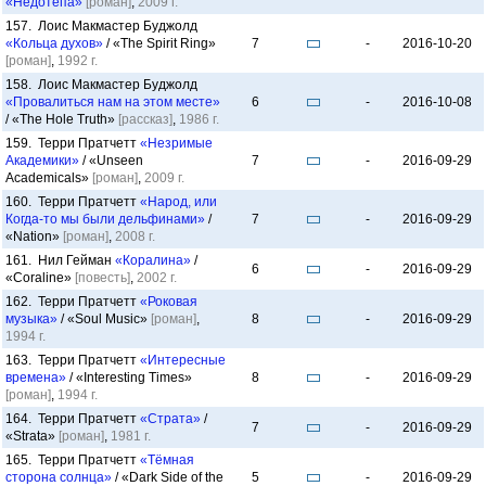
«Недотёпа»
[роман]
,
2009 г.
157. Лоис Макмастер Буджолд
«Кольца духов»
/ «The Spirit Ring»
7
-
2016-10-20
[роман]
,
1992 г.
158. Лоис Макмастер Буджолд
«Провалиться нам на этом месте»
6
-
2016-10-08
/ «The Hole Truth»
[рассказ]
,
1986 г.
159. Терри Пратчетт
«Незримые
Академики»
/ «Unseen
7
-
2016-09-29
Academicals»
[роман]
,
2009 г.
160. Терри Пратчетт
«Народ, или
Когда-то мы были дельфинами»
/
7
-
2016-09-29
«Nation»
[роман]
,
2008 г.
161. Нил Гейман
«Коралина»
/
6
-
2016-09-29
«Coraline»
[повесть]
,
2002 г.
162. Терри Пратчетт
«Роковая
музыка»
/ «Soul Music»
[роман]
,
8
-
2016-09-29
1994 г.
163. Терри Пратчетт
«Интересные
времена»
/ «Interesting Times»
8
-
2016-09-29
[роман]
,
1994 г.
164. Терри Пратчетт
«Страта»
/
7
-
2016-09-29
«Strata»
[роман]
,
1981 г.
165. Терри Пратчетт
«Тёмная
сторона солнца»
/ «Dark Side of the
5
-
2016-09-29