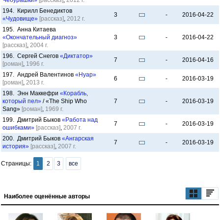
Чебурашки»
[рассказ]
,
2012 г.
194. Кирилл Бенедиктов
3
-
2016-04-22
«Чудовище»
[рассказ]
,
2012 г.
195. Анна Китаева
«Окончательный диагноз»
3
-
2016-04-22
[рассказ]
,
2004 г.
196. Сергей Снегов
«Диктатор»
7
-
2016-04-16
[роман]
,
1996 г.
197. Андрей Валентинов
«Нуар»
6
-
2016-03-19
[роман]
,
2013 г.
198. Энн Маккефри
«Корабль,
который пел»
/ «The Ship Who
7
-
2016-03-19
Sang»
[роман]
,
1969 г.
199. Дмитрий Быков
«Работа над
7
-
2016-03-19
ошибками»
[рассказ]
,
2007 г.
200. Дмитрий Быков
«Ангарская
7
-
2016-03-19
история»
[рассказ]
,
2007 г.
Страницы:
1
2
3
все
Наиболее оценённые авторы