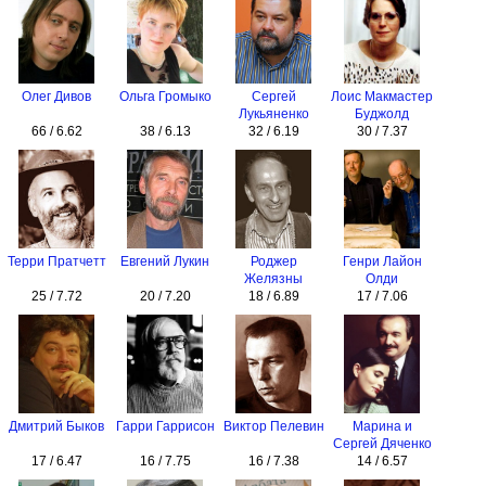
Олег Дивов
Ольга Громыко
Сергей
Лоис Макмастер
Лукьяненко
Буджолд
66 / 6.62
38 / 6.13
32 / 6.19
30 / 7.37
Терри Пратчетт
Евгений Лукин
Роджер
Генри Лайон
Желязны
Олди
25 / 7.72
20 / 7.20
18 / 6.89
17 / 7.06
Дмитрий Быков
Гарри Гаррисон
Виктор Пелевин
Марина и
Сергей Дяченко
17 / 6.47
16 / 7.75
16 / 7.38
14 / 6.57