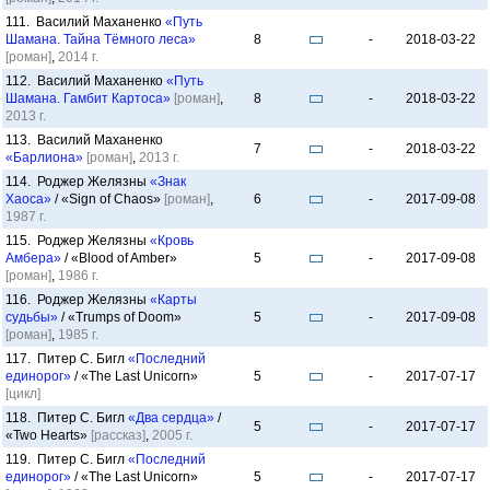
111. Василий Маханенко
«Путь
Шамана. Тайна Тёмного леса»
8
-
2018-03-22
[роман]
,
2014 г.
112. Василий Маханенко
«Путь
Шамана. Гамбит Картоса»
[роман]
,
8
-
2018-03-22
2013 г.
113. Василий Маханенко
7
-
2018-03-22
«Барлиона»
[роман]
,
2013 г.
114. Роджер Желязны
«Знак
Хаоса»
/ «Sign of Chaos»
[роман]
,
6
-
2017-09-08
1987 г.
115. Роджер Желязны
«Кровь
Амбера»
/ «Blood of Amber»
5
-
2017-09-08
[роман]
,
1986 г.
116. Роджер Желязны
«Карты
судьбы»
/ «Trumps of Doom»
5
-
2017-09-08
[роман]
,
1985 г.
117. Питер С. Бигл
«Последний
единорог»
/ «The Last Unicorn»
5
-
2017-07-17
[цикл]
118. Питер С. Бигл
«Два сердца»
/
5
-
2017-07-17
«Two Hearts»
[рассказ]
,
2005 г.
119. Питер С. Бигл
«Последний
единорог»
/ «The Last Unicorn»
5
-
2017-07-17