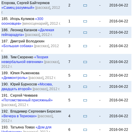
Егорова, Сергей Байтеряков
2
-
2016-04-22
«Самец разумный»
[рассказ]
,
2012
г.
185. Игорь Куликов
«300
1
-
2016-04-22
оооновцев»
[киносценарий]
,
2012 г.
186. Леонид Каганов
«Далекая
7
-
2016-04-22
гейпарадуга»
[рассказ]
,
2012 г.
187. Дмитрий Володихин
«Большая собака»
[рассказ]
,
2012
3
-
2016-04-22
г.
188. Тим Скоренко
«Теория
невербальной евгеники»
[рассказ]
,
7
-
2016-04-22
2012 г.
189. Юлия Рыженкова
5
-
2016-04-22
«Демконтроль»
[рассказ]
,
2012 г.
190. Юрий Бурносов
«Москва,
3
-
2016-04-22
двадцать второй»
[рассказ]
,
2012 г.
191. Сергей Чекмаев
«Потомственный присяжный»
5
-
2016-04-22
[рассказ]
,
2012 г.
192. Владимир Сергеевич Березин
«Вечера в Териоках»
[рассказ]
,
4
-
2016-04-22
2012 г.
193. Татьяна Томах
«Дом для
6
-
2016-04-22