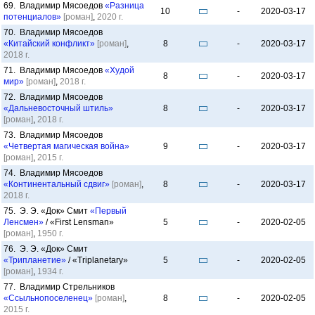
69. Владимир Мясоедов
«Разница
10
-
2020-03-17
потенциалов»
[роман]
,
2020 г.
70. Владимир Мясоедов
«Китайский конфликт»
[роман]
,
8
-
2020-03-17
2018 г.
71. Владимир Мясоедов
«Худой
8
-
2020-03-17
мир»
[роман]
,
2018 г.
72. Владимир Мясоедов
«Дальневосточный штиль»
8
-
2020-03-17
[роман]
,
2018 г.
73. Владимир Мясоедов
«Четвертая магическая война»
9
-
2020-03-17
[роман]
,
2015 г.
74. Владимир Мясоедов
«Континентальный сдвиг»
[роман]
,
8
-
2020-03-17
2018 г.
75. Э. Э. «Док» Смит
«Первый
Ленсмен»
/ «First Lensman»
5
-
2020-02-05
[роман]
,
1950 г.
76. Э. Э. «Док» Смит
«Трипланетие»
/ «Triplanetary»
5
-
2020-02-05
[роман]
,
1934 г.
77. Владимир Стрельников
«Ссыльнопоселенец»
[роман]
,
8
-
2020-02-05
2015 г.