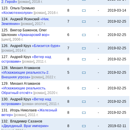
2. Герой»
[роман]
,
2018 г.
123. Ольга Громыко
8
-
2019-03-14
«Космотехнолухи»
[роман]
,
2016 г.
124. Анджей Ясинский
«Ник.
7
-
2019-02-25
Землянин»
[роман]
,
2017 г.
125. Виктор Баженов, Олег
Шелонин
«Арканарский вор»
6
-
2019-02-25
[цикл]
,
2006 г.
126. Андрей Круз
«Близится буря»
7
-
2019-02-25
[роман]
,
2014 г.
127. Андрей Круз
«Ветер над
8
-
2019-02-25
островами»
[роман]
,
2011 г.
128. Михаил Атаманов
«Искажающие реальность-2.
5
-
2019-02-25
Внешняя угроза»
[роман]
,
2022 г.
129. Михаил Атаманов
«Искажающие реальность.
6
-
2019-02-25
Обратный отсчëт»
[роман]
,
2020 г.
130. Андрей Круз
«Ветер над
8
-
2019-02-25
островами»
[роман-эпопея]
,
2011 г.
131. Игорь Николаев
«Железный
8
-
2019-02-25
ветер»
[роман]
,
2011 г.
132. Владимир Сазанов
«Двуединый. Враг империи»
8
-
2019-02-11