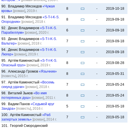
котором…»
[роман-эпопея]
,
2009 г.
90. Владимир Мясоедов
«Чужая
8
-
2019-10-18
кровь»
[роман]
,
2019 г.
91. Владимир Мясоедов
«S-T-I-K-S.
8
-
2019-09-18
Огородник»
[роман]
,
2018 г.
92. Денис Владимиров
«S-T-I-K-S.
6
-
2019-09-18
Парабеллум»
[роман]
,
2020 г.
93. Денис Владимиров
«S-T-I-K-S.
7
-
2019-09-18
Вальтер»
[роман]
,
2018 г.
94. Денис Владимиров
«S-T-I-K-S.
7
-
2019-09-18
Люгер»
[роман]
,
2019 г.
95. Артём Каменистый
«S-T-I-K-S.
8
-
2019-08-28
Опасный груз»
[роман]
,
2019 г.
96. Александр Громов
«Язычник»
8
-
2019-05-31
[повесть]
,
2015 г.
97. Артём Каменистый
«Восемь
7
-
2019-05-24
секунд удачи»
[роман]
,
2018 г.
98. Виталий Зыков
«Во имя
8
-
2019-05-24
потерянных душ»
[роман]
,
2011 г.
99. Вадим Панов
«Седьмой круг
5
-
2019-05-18
Зандра»
[повесть]
,
2016 г.
100. Артём Каменистый
«Раб
7
-
2019-05-18
запертых земель»
[роман]
,
2014 г.
101. Георгий Смородинский