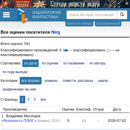
ЛАБОРАТОРИЯ
ФАНТАСТИКИ
поиск по жанру
расширенный
Все оценки посетителя
Nirg
Всего оценок: 591
Классифицировано произведений: 0 (
— классифицировано,
— не
классифицировано)
Сортировка:
по дате
по оценке
по названию
по автору
по году выхода
Категория:
все формы
романы
повести, рассказы
циклы
графические пр-ния
Страницы:
1
2
3
все
Произведение
Оценка
Классиф.
Отзыв
Дата
1. Владимир Мясоедов
«Реальность ПЛЮС»
[роман]
,
2019
5
-
2026-07-02
г.