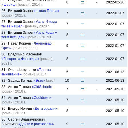
25. Владимир Алексеевич Ильин
8
-
2022-02-26
«Шериф»
[роман]
,
2014 г.
26. Виталий Зыков
«Школа Пепла»
7
-
2022-01-07
[роман]
,
2021 г.
27. Виталий Зыков
«Малк. И когда
7
-
2022-01-07
ты её нашёл»
[роман]
,
2020 г.
28. Виталий Зыков
«Малк. Когда у
8
-
2022-01-07
тебя нет цели»
[роман]
,
2019 г.
29. Павел Корнев
«Леопольдо
9
-
2022-01-07
Орсо»
[роман-эпопея]
30. Владимир Мясоедов
«Лекарства Фронтира»
[роман]
,
8
-
2022-01-07
2021 г.
31. Олег Шовкуненко
«Тест на
5
-
2021-06-13
выживание»
[роман]
,
2011 г.
32. Эдуард Катлас
«Экзо»
[цикл]
10
-
2021-06-13
33. Антон Текшин
«OldSchool»
7
-
2021-05-10
[роман]
,
2018 г.
34. Антон Текшин
«Cooldown»
7
-
2021-05-10
[роман]
,
2018 г.
35. Виктор Ночкин
«Дети оружия»
8
-
2021-05-10
[роман]
,
2012 г.
36. Сергей Владимирович
Анисимов
«Дойти и рассказать»
9
-
2021-05-10