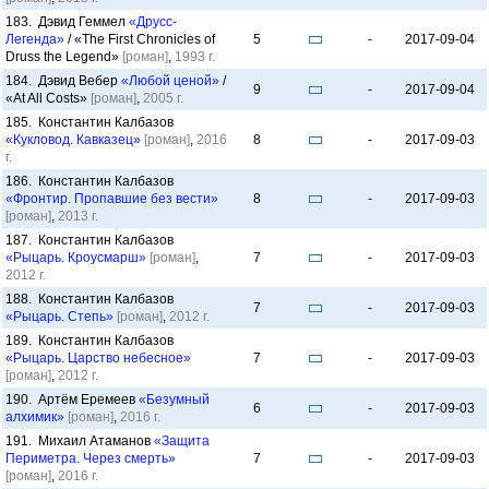
183. Дэвид Геммел
«Друсс-
Легенда»
/ «The First Chronicles of
5
-
2017-09-04
Druss the Legend»
[роман]
,
1993 г.
184. Дэвид Вебер
«Любой ценой»
/
9
-
2017-09-04
«At All Costs»
[роман]
,
2005 г.
185. Константин Калбазов
«Кукловод. Кавказец»
[роман]
,
2016
8
-
2017-09-03
г.
186. Константин Калбазов
«Фронтир. Пропавшие без вести»
8
-
2017-09-03
[роман]
,
2013 г.
187. Константин Калбазов
«Рыцарь. Кроусмарш»
[роман]
,
7
-
2017-09-03
2012 г.
188. Константин Калбазов
7
-
2017-09-03
«Рыцарь. Степь»
[роман]
,
2012 г.
189. Константин Калбазов
«Рыцарь. Царство небесное»
7
-
2017-09-03
[роман]
,
2012 г.
190. Артём Еремеев
«Безумный
6
-
2017-09-03
алхимик»
[роман]
,
2016 г.
191. Михаил Атаманов
«Защита
Периметра. Через смерть»
7
-
2017-09-03
[роман]
,
2016 г.