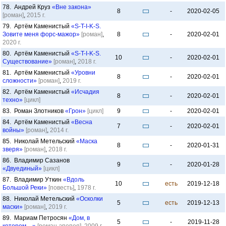
78. Андрей Круз
«Вне закона»
8
-
2020-02-05
[роман]
,
2015 г.
79. Артём Каменистый
«S-T-I-K-S.
Зовите меня форс-мажор»
[роман]
,
8
-
2020-02-01
2020 г.
80. Артём Каменистый
«S-T-I-K-S.
10
-
2020-02-01
Существование»
[роман]
,
2018 г.
81. Артём Каменистый
«Уровни
8
-
2020-02-01
сложности»
[роман]
,
2019 г.
82. Артём Каменистый
«Исчадия
8
-
2020-02-01
техно»
[цикл]
83. Роман Злотников
«Грон»
[цикл]
9
-
2020-02-01
84. Артём Каменистый
«Весна
7
-
2020-02-01
войны»
[роман]
,
2014 г.
85. Николай Метельский
«Маска
8
-
2020-01-31
зверя»
[роман]
,
2018 г.
86. Владимир Сазанов
9
-
2020-01-28
«Двуединый»
[цикл]
87. Владимир Уткин
«Вдоль
10
есть
2019-12-18
Большой Реки»
[повесть]
,
1978 г.
88. Николай Метельский
«Осколки
5
есть
2019-12-13
маски»
[роман]
,
2019 г.
89. Мариам Петросян
«Дом, в
5
-
2019-11-28