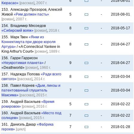
6
-
2018-08-01
Кюрасао»
[рассказ]
,
2007 г.
153. Александр Прозоров, Алексей
Живой
«Рим должен пасть»
5
-
2018-08-01
[роман]
,
2007 г.
154. Владимир Мясоедов
8
-
2018-05-17
«Сибирский вояж»
[роман]
,
2018 г.
155. Марк Твен
«Янки из
Коннектикута при дворе короля
8
-
2018-04-27
Артура»
/ «A Connecticut Yankee in
King Arthur's Court»
[роман]
,
1889 г.
156. Гарри Гаррисон
«Неукротимая планета»
/
9
-
2018-04-27
«Deathworld»
[роман]
,
1960 г.
157. Надежда Попова
«Ради всего
8
-
2018-03-04
святого»
[рассказ]
,
2014 г.
158. Павел Корнев
«Дым, линзы и
патентованный глушитель
7
-
2018-03-04
Максима»
[рассказ]
,
2015 г.
159. Андрей Васильев
«Время
5
-
2018-02-22
рокировок»
[роман]
,
2016 г.
160. Андрей Васильев
«Место под
7
-
2018-02-22
солнцем»
[роман]
,
2015 г.
161. Даниэль Дакар
«Фабрика
7
-
2018-01-28
героев»
[цикл]