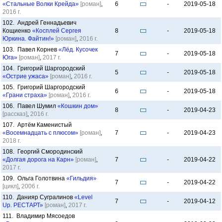
«Стальные Волки Крейда»
[роман]
,
6
-
2019-05-18
2016 г.
102. Андрей Геннадьевич
Кощиенко
«Косплей Сергея
8
-
2019-05-18
Юркина. Файтин!»
[роман]
,
2016 г.
103. Павел Корнев
«Лёд. Кусочек
7
-
2019-05-18
Юга»
[роман]
,
2017 г.
104. Григорий Шаргородский
5
-
2019-05-18
«Острие ужаса»
[роман]
,
2016 г.
105. Григорий Шаргородский
6
-
2019-05-18
«Грани страха»
[роман]
,
2016 г.
106. Павел Шумил
«Кошкин дом»
8
-
2019-04-23
[рассказ]
,
2016 г.
107. Артём Каменистый
«Восемнадцать с плюсом»
[роман]
,
7
-
2019-04-23
2018 г.
108. Георгий Смородинский
«Долгая дорога на Карн»
[роман]
,
7
-
2019-04-22
2017 г.
109. Ольга Голотвина
«Гильдия»
7
-
2019-04-22
[цикл]
,
2006 г.
110. Данияр Сугралинов
«Level
7
-
2019-04-12
Up. РЕСТАРТ»
[роман]
,
2017 г.
111. Владимир Мясоедов