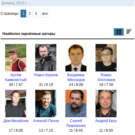
[роман]
,
2012 г.
Страницы:
1
2
3
все
Наиболее оценённые авторы
Артём
Павел Корнев
Владимир
Роман
Каменистый
Мясоедов
Злотников
39 / 7.67
31 / 8.19
24 / 8.08
18 / 7.56
Дем Михайлов
Алексей Пехов
Сергей
Андрей Круз
Лукьяненко
17 / 8.00
13 / 7.15
11 / 8.45
11 / 8.00