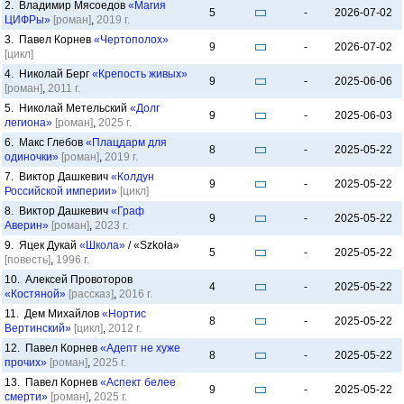
2. Владимир Мясоедов
«Магия
5
-
2026-07-02
ЦИФРы»
[роман]
,
2019 г.
3. Павел Корнев
«Чертополох»
9
-
2026-07-02
[цикл]
4. Николай Берг
«Крепость живых»
9
-
2025-06-06
[роман]
,
2011 г.
5. Николай Метельский
«Долг
9
-
2025-06-03
легиона»
[роман]
,
2025 г.
6. Макс Глебов
«Плацдарм для
8
-
2025-05-22
одиночки»
[роман]
,
2019 г.
7. Виктор Дашкевич
«Колдун
9
-
2025-05-22
Российской империи»
[цикл]
8. Виктор Дашкевич
«Граф
9
-
2025-05-22
Аверин»
[роман]
,
2023 г.
9. Яцек Дукай
«Школа»
/ «Szkoła»
5
-
2025-05-22
[повесть]
,
1996 г.
10. Алексей Провоторов
4
-
2025-05-22
«Костяной»
[рассказ]
,
2016 г.
11. Дем Михайлов
«Нортис
8
-
2025-05-22
Вертинский»
[цикл]
,
2012 г.
12. Павел Корнев
«Адепт не хуже
8
-
2025-05-22
прочих»
[роман]
,
2025 г.
13. Павел Корнев
«Аспект белее
9
-
2025-05-22
смерти»
[роман]
,
2025 г.