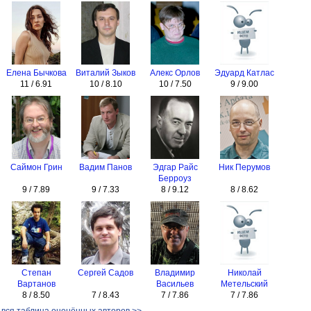
Елена Бычкова
Виталий Зыков
Алекс Орлов
Эдуард Катлас
11 / 6.91
10 / 8.10
10 / 7.50
9 / 9.00
Саймон Грин
Вадим Панов
Эдгар Райс
Ник Перумов
Берроуз
9 / 7.89
9 / 7.33
8 / 9.12
8 / 8.62
Степан
Сергей Садов
Владимир
Николай
Вартанов
Васильев
Метельский
8 / 8.50
7 / 8.43
7 / 7.86
7 / 7.86