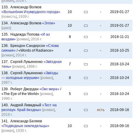
[роман]
,
2016 г.
133. Александр Волков
«Волшебник Изумрудного города»
10
-
2019-01-27
[повесть]
,
1939 г.
134. Александр Волков
«Элли»
10
-
2019-01-27
[цикл]
135. Надежда Попова
«И аз
8
-
2018-11-21
воздам»
[роман]
,
2016 г.
136. Брендон Сандерсон
«Слова
сияния»
/ «Words of Radiance»
4
-
2018-10-25
[роман]
,
2014 г.
137. Сергей Лукьяненко
«Звёздная
7
-
2018-10-24
тень»
[роман]
,
1998 г.
138. Сергей Лукьяненко
«Звёзды
— холодные игрушки»
[роман]
,
8
-
2018-10-24
1997 г.
139. Роберт Джордан
«Око мира»
/
«The Eye of the World»
[роман]
,
5
-
2018-10-24
1990 г.
140. Андрей Ливадный
«Тест на
респаун. Край бездны»
[роман]
,
4
есть
2018-09-16
2019 г.
141. Александр Беляев
«Подводные земледельцы»
10
-
2018-09-16
[роман]
,
1930 г.