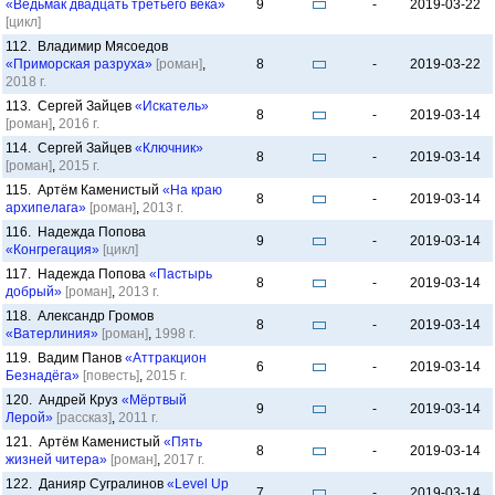
«Ведьмак двадцать третьего века»
9
-
2019-03-22
[цикл]
112. Владимир Мясоедов
«Приморская разруха»
[роман]
,
8
-
2019-03-22
2018 г.
113. Сергей Зайцев
«Искатель»
8
-
2019-03-14
[роман]
,
2016 г.
114. Сергей Зайцев
«Ключник»
8
-
2019-03-14
[роман]
,
2015 г.
115. Артём Каменистый
«На краю
8
-
2019-03-14
архипелага»
[роман]
,
2013 г.
116. Надежда Попова
9
-
2019-03-14
«Конгрегация»
[цикл]
117. Надежда Попова
«Пастырь
8
-
2019-03-14
добрый»
[роман]
,
2013 г.
118. Александр Громов
8
-
2019-03-14
«Ватерлиния»
[роман]
,
1998 г.
119. Вадим Панов
«Аттракцион
6
-
2019-03-14
Безнадёга»
[повесть]
,
2015 г.
120. Андрей Круз
«Мёртвый
9
-
2019-03-14
Лерой»
[рассказ]
,
2011 г.
121. Артём Каменистый
«Пять
8
-
2019-03-14
жизней читера»
[роман]
,
2017 г.
122. Данияр Сугралинов
«Level Up
7
-
2019-03-14