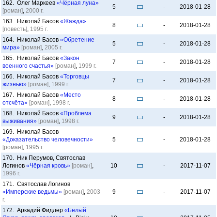
162. Олег Маркеев
«Чёрная луна»
5
-
2018-01-28
[роман]
,
2000 г.
163. Николай Басов
«Жажда»
8
-
2018-01-28
[повесть]
,
1995 г.
164. Николай Басов
«Обретение
5
-
2018-01-28
мира»
[роман]
,
2005 г.
165. Николай Басов
«Закон
7
-
2018-01-28
военного счастья»
[роман]
,
1999 г.
166. Николай Басов
«Торговцы
7
-
2018-01-28
жизнью»
[роман]
,
1999 г.
167. Николай Басов
«Место
8
-
2018-01-28
отсчёта»
[роман]
,
1998 г.
168. Николай Басов
«Проблема
9
-
2018-01-28
выживания»
[роман]
,
1998 г.
169. Николай Басов
«Доказательство человечности»
5
-
2018-01-28
[роман]
,
1995 г.
170. Ник Перумов, Святослав
Логинов
«Чёрная кровь»
[роман]
,
10
-
2017-11-07
1996 г.
171. Святослав Логинов
«Имперские ведьмы»
[роман]
,
2003
9
-
2017-11-07
г.
172. Аркадий Фидлер
«Белый