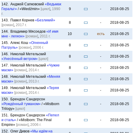
142. Анджей Сапковский
«Ведьмак
Геральт»
/ «Wiedźmin»
[цикл]
,
1990
9
-
2018-08-25
г.
143. Павел Корнев
«Безликий»
8
-
2018-08-25
[роман]
,
2017 г.
144. Владимир Мясоедов
«И имя
10
есть
2018-08-25
мне - легион»
[роман]
,
2011 г.
145. Алекс Кош
«Огненный
8
-
2018-08-25
Патруль»
[роман]
,
2006 г.
146. Николай Метельский
8
-
2018-08-25
«Унесённый ветром»
[цикл]
147. Николай Метельский
«Чужие
8
-
2018-08-25
маски»
[роман]
,
2014 г.
148. Николай Метельский
«Меняя
9
-
2018-08-25
маски»
[роман]
,
2013 г.
149. Николай Метельский
«Теряя
8
-
2018-08-25
маски»
[роман]
,
2014 г.
150. Брендон Сандерсон
«Рождённый туманом»
/ «Mistborn
8
-
2018-08-25
Trilogy»
[цикл]
151. Брендон Сандерсон
«Пепел
и сталь»
/ «Mistborn: The Final
8
-
2018-08-25
Empire»
[роман]
,
2006 г.
152. Олег Дивов
«Мы идём на