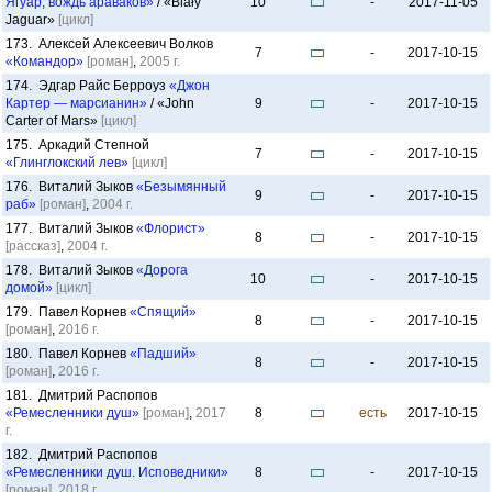
Ягуар, вождь араваков»
/ «Biały
10
-
2017-11-05
Jaguar»
[цикл]
173. Алексей Алексеевич Волков
7
-
2017-10-15
«Командор»
[роман]
,
2005 г.
174. Эдгар Райс Берроуз
«Джон
Картер — марсианин»
/ «John
9
-
2017-10-15
Carter of Mars»
[цикл]
175. Аркадий Степной
7
-
2017-10-15
«Глинглокский лев»
[цикл]
176. Виталий Зыков
«Безымянный
9
-
2017-10-15
раб»
[роман]
,
2004 г.
177. Виталий Зыков
«Флорист»
8
-
2017-10-15
[рассказ]
,
2004 г.
178. Виталий Зыков
«Дорога
10
-
2017-10-15
домой»
[цикл]
179. Павел Корнев
«Спящий»
8
-
2017-10-15
[роман]
,
2016 г.
180. Павел Корнев
«Падший»
8
-
2017-10-15
[роман]
,
2016 г.
181. Дмитрий Распопов
«Ремесленники душ»
[роман]
,
2017
8
есть
2017-10-15
г.
182. Дмитрий Распопов
«Ремесленники душ. Исповедники»
8
-
2017-10-15
[роман]
,
2018 г.