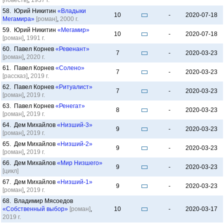
[повесть]
,
1937 г.
58. Юрий Никитин
«Владыки
10
-
2020-07-18
Мегамира»
[роман]
,
2000 г.
59. Юрий Никитин
«Мегамир»
10
-
2020-07-18
[роман]
,
1991 г.
60. Павел Корнев
«Ревенант»
7
-
2020-03-23
[роман]
,
2020 г.
61. Павел Корнев
«Солено»
7
-
2020-03-23
[рассказ]
,
2019 г.
62. Павел Корнев
«Ритуалист»
7
-
2020-03-23
[роман]
,
2019 г.
63. Павел Корнев
«Ренегат»
8
-
2020-03-23
[роман]
,
2019 г.
64. Дем Михайлов
«Низший-3»
9
-
2020-03-23
[роман]
,
2019 г.
65. Дем Михайлов
«Низший-2»
9
-
2020-03-23
[роман]
,
2019 г.
66. Дем Михайлов
«Мир Низшего»
9
-
2020-03-23
[цикл]
67. Дем Михайлов
«Низший-1»
9
-
2020-03-23
[роман]
,
2019 г.
68. Владимир Мясоедов
«Собственный выбор»
[роман]
,
10
-
2020-03-17
2019 г.