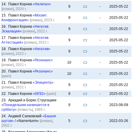
14. Павел Корнев
«Нелегал»
9
-
2025-05-22
[роман]
,
2024 г.
15. Павел Корнев
«Москит.
9
-
2025-05-22
Конфронтация»
[роман]
,
2023 г.
16. Павел Корнев
«Негатив.
9
-
2025-05-22
Эскалация»
[роман]
,
2022 г.
17. Павел Корнев
«Негатив.
9
-
2025-05-22
Аттестация»
[роман]
,
2022 г.
18. Павел Корнев
«Негатив»
9
-
2025-05-22
[роман]
,
2022 г.
19. Павел Корнев
«Резонанс»
10
-
2025-05-22
[роман]
,
2021 г.
20. Павел Корнев
«Резонанс»
10
-
2025-05-22
[цикл]
21. Павел Корнев
«Эпицентр»
9
-
2025-05-22
[роман]
,
2021 г.
22. Павел Корнев
«06'92»
[цикл]
9
-
2025-05-22
23. Аркадий и Борис Стругацкие
«Понедельник начинается в
9
-
2023-08-09
субботу»
[повесть]
,
1965 г.
24. Анджей Сапковский
«Башня
шутов»
/ «Narrenturm»
[роман]
,
5
-
2022-03-26
2002 г.