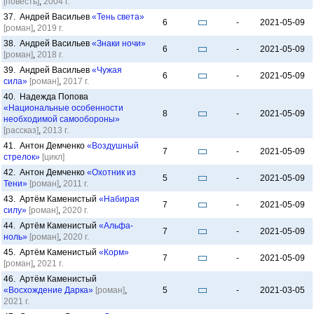
[повесть]
,
2004 г.
37. Андрей Васильев
«Тень света»
6
-
2021-05-09
[роман]
,
2019 г.
38. Андрей Васильев
«Знаки ночи»
6
-
2021-05-09
[роман]
,
2018 г.
39. Андрей Васильев
«Чужая
6
-
2021-05-09
сила»
[роман]
,
2017 г.
40. Надежда Попова
«Национальные особенности
8
-
2021-05-09
необходимой самообороны»
[рассказ]
,
2013 г.
41. Антон Демченко
«Воздушный
7
-
2021-05-09
стрелок»
[цикл]
42. Антон Демченко
«Охотник из
5
-
2021-05-09
Тени»
[роман]
,
2011 г.
43. Артём Каменистый
«Набирая
7
-
2021-05-09
силу»
[роман]
,
2020 г.
44. Артём Каменистый
«Альфа-
7
-
2021-05-09
ноль»
[роман]
,
2020 г.
45. Артём Каменистый
«Корм»
7
-
2021-05-09
[роман]
,
2021 г.
46. Артём Каменистый
«Восхождение Дарка»
[роман]
,
5
-
2021-03-05
2021 г.