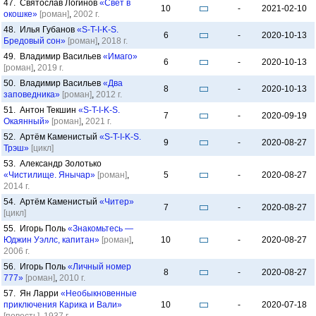
47. Святослав Логинов
«Свет в
10
-
2021-02-10
окошке»
[роман]
,
2002 г.
48. Илья Губанов
«S-T-I-K-S.
6
-
2020-10-13
Бредовый сон»
[роман]
,
2018 г.
49. Владимир Васильев
«Имаго»
6
-
2020-10-13
[роман]
,
2019 г.
50. Владимир Васильев
«Два
8
-
2020-10-13
заповедника»
[роман]
,
2012 г.
51. Антон Текшин
«S-T-I-K-S.
7
-
2020-09-19
Окаянный»
[роман]
,
2021 г.
52. Артём Каменистый
«S-T-I-K-S.
9
-
2020-08-27
Трэш»
[цикл]
53. Александр Золотько
«Чистилище. Янычар»
[роман]
,
5
-
2020-08-27
2014 г.
54. Артём Каменистый
«Читер»
7
-
2020-08-27
[цикл]
55. Игорь Поль
«Знакомьтесь —
Юджин Уэллс, капитан»
[роман]
,
10
-
2020-08-27
2006 г.
56. Игорь Поль
«Личный номер
8
-
2020-08-27
777»
[роман]
,
2010 г.
57. Ян Ларри
«Необыкновенные
приключения Карика и Вали»
10
-
2020-07-18