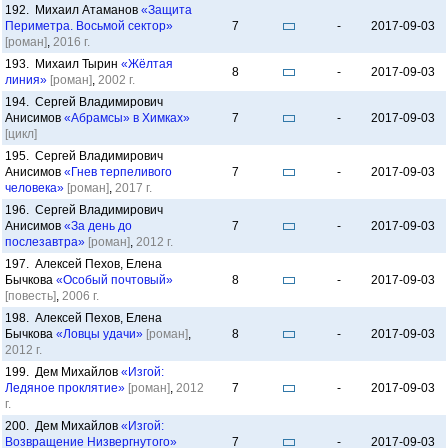
192. Михаил Атаманов
«Защита
Периметра. Восьмой сектор»
7
-
2017-09-03
[роман]
,
2016 г.
193. Михаил Тырин
«Жёлтая
8
-
2017-09-03
линия»
[роман]
,
2002 г.
194. Сергей Владимирович
Анисимов
«Абрамсы» в Химках»
7
-
2017-09-03
[цикл]
195. Сергей Владимирович
Анисимов
«Гнев терпеливого
7
-
2017-09-03
человека»
[роман]
,
2017 г.
196. Сергей Владимирович
Анисимов
«За день до
7
-
2017-09-03
послезавтра»
[роман]
,
2012 г.
197. Алексей Пехов, Елена
Бычкова
«Особый почтовый»
8
-
2017-09-03
[повесть]
,
2006 г.
198. Алексей Пехов, Елена
Бычкова
«Ловцы удачи»
[роман]
,
8
-
2017-09-03
2012 г.
199. Дем Михайлов
«Изгой:
Ледяное проклятие»
[роман]
,
2012
7
-
2017-09-03
г.
200. Дем Михайлов
«Изгой:
Возвращение Низвергнутого»
7
-
2017-09-03