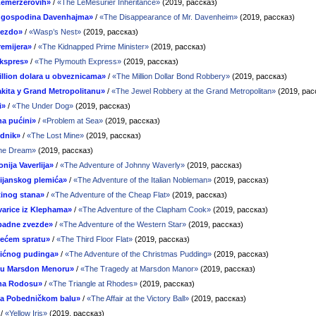
Lemeržerovih»
/
«The LeMesurier Inheritance»
(2019, рассказ)
 gospodina Davenhajma»
/
«The Disappearance of Mr. Davenheim»
(2019, рассказ)
nezdo»
/
«Wasp’s Nest»
(2019, рассказ)
emijera»
/
«The Kidnapped Prime Minister»
(2019, рассказ)
ekspres»
/
«The Plymouth Express»
(2019, рассказ)
illion dolara u obveznicama»
/
«The Million Dollar Bond Robbery»
(2019, рассказ)
akita y Grand Metropolitanu»
/
«The Jewel Robbery at the Grand Metropolitan»
(2019, рас
i»
/
«The Under Dog»
(2019, рассказ)
a pućini»
/
«Problem at Sea»
(2019, рассказ)
udnik»
/
«The Lost Mine»
(2019, рассказ)
he Dream»
(2019, рассказ)
nija Vaverlija»
/
«The Adventure of Johnny Waverly»
(2019, рассказ)
alijanskog plemića»
/
«The Adventure of the Italian Nobleman»
(2019, рассказ)
ftinog stana»
/
«The Adventure of the Cheap Flat»
(2019, рассказ)
varice iz Klephama»
/
«The Adventure of the Clapham Cook»
(2019, рассказ)
apadne zvezde»
/
«The Adventure of the Western Star»
(2019, рассказ)
rećem spratu»
/
«The Third Floor Flat»
(2019, рассказ)
žićnog pudinga»
/
«The Adventure of the Christmas Pudding»
(2019, рассказ)
a u Marsdon Menoru»
/
«The Tragedy at Marsdon Manor»
(2019, рассказ)
na Rodosu»
/
«The Triangle at Rhodes»
(2019, рассказ)
na Pobedničkom balu»
/
«The Affair at the Victory Ball»
(2019, рассказ)
/
«Yellow Iris»
(2019, рассказ)