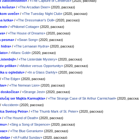
o zatočeništevo»
/
«The Capture of Cerberus»
(2020, рассказ)
a košuta»
/
«The Arcadian Deer»
(2020, рассказ)
rkom uveče»
/
«The Tuesday Night Club»
(2020, рассказ)
na lutka»
/
«The Dressmaker's Doll»
(2020, рассказ)
omel»
/
«Philomel Cottage»
(2020, рассказ)
va»
/
«The House of Dreams»
(2020, рассказ)
a pesma»
/
«Swan Song»
(2020, рассказ)
 hidra»
/
«The Lernaean Hydra»
(2020, рассказ)
lato»
/
«Manx Gold»
(2020, рассказ)
Listerdejl»
/
«The Listerdale Mystery»
(2020, рассказ)
iv prilike»
/
«Motive versus Opportunity»
(2020, рассказ)
ika u ogledalu»
/
«In a Glass Darkly»
(2020, рассказ)
/
«The Edge»
(2020, рассказ)
lav»
/
«The Nemean Lion»
(2020, рассказ)
 doskočica»
/
«Strange Jest»
(2020, рассказ)
slučaj ser Majkla Karmajkla»
/
«The Strange Case of Sir Arthur Carmichael»
(2020, расска
/
«Accident»
(2020, рассказ)
lca Svetog Petra»
/
«The Thumb Mark of St. Peter»
(2020, рассказ)
»
/
«The Hound of Death»
(2020, рассказ)
smu»
/
«Sing a Song of Sixpence»
(2020, рассказ)
avac»
/
«The Blue Geranium»
(2020, рассказ)
delja»
/
«A Fruitful Sunday»
(2020, рассказ)