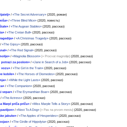
ijatelj»
/
«The Secret Adversary»
(2020, роман)
 miša»
/
«Three Blind Mice»
(2020, повесть)
štale»
/
«The Augean Stables»
(2020, рассказ)
ta»
/
«The Cretan Bull»
(2020, рассказ)
ragedija»
/
«A Christmas Tragedy»
(2020, рассказ)
/
«The Gipsy»
(2020, рассказ)
gnal»
/
«The Red Signal»
(2020, рассказ)
olije»
/
«Magnolia Blossom»
[= Procvat magnolije]
(2020, рассказ)
 potrazi za poslom»
/
«Jane in Search of a Job»
(2020, рассказ)
u vozu»
/
«The Girl in the Train»
(2020, рассказ)
e kobile»
/
«The Horses of Diomedes»
(2020, рассказ)
inja»
/
«While the Light Lasts»
(2020, рассказ)
ca»
/
«The Companion»
(2020, рассказ)
i vepar»
/
«The Erymanthian Boar»
(2020, рассказ)
/
«The Actress»
(2020, рассказ)
 Marpl priča priču»
/
«Miss Marple Tells a Story»
(2020, рассказ)
paviljon»
/
«Next To A Dog»
[= Pas na prvom mestu]
(2020, рассказ)
ske jabuke»
/
«The Apples of Hesperides»
(2020, рассказ)
 pojas»
/
«The Girdle of Hippolyta»
(2020, рассказ)