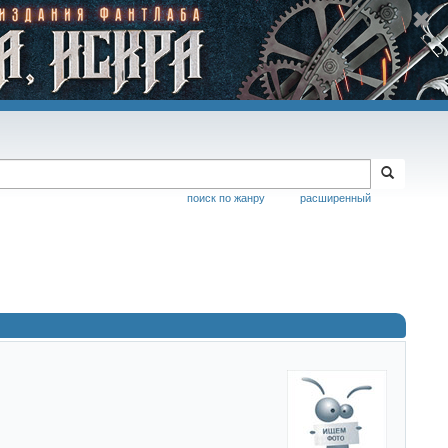
поиск по жанру
расширенный