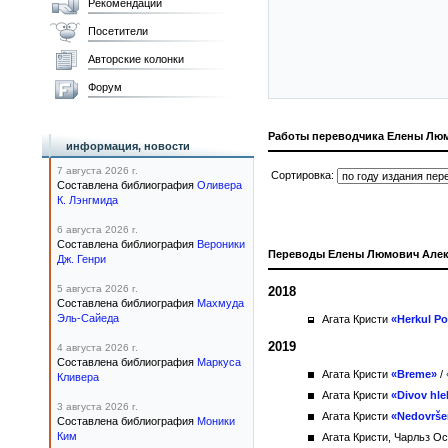
Рекомендации
Посетители
Авторские колонки
Форум
Работы переводчика Елены Люм
информация, новости
7 августа 2026 г.
Сортировка:
Составлена библиография
Оливера
К. Лэнгмида
6 августа 2026 г.
Составлена библиография
Вероники
Переводы Елены Люмович Алек
Дж. Генри
5 августа 2026 г.
2018
Составлена библиография
Махмуда
Эль-Сайеда
Агата Кристи
«Herkul Po
2019
4 августа 2026 г.
Составлена библиография
Маркуса
Агата Кристи
«Breme»
/
Кливера
Агата Кристи
«Divov hle
3 августа 2026 г.
Агата Кристи
«Nedovršen
Составлена библиография
Моники
Ким
Агата Кристи, Чарльз О