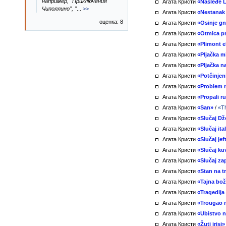
например, "Приключения
Агата Кристи
«Nasleđe 
Чиполлино", "
...
>>
Агата Кристи
«Nestanak
оценка: 8
Агата Кристи
«Osinje g
Агата Кристи
«Otmica pr
Агата Кристи
«Plimont 
Агата Кристи
«Pljačka m
Агата Кристи
«Pljačka n
Агата Кристи
«Potčinjen
Агата Кристи
«Problem n
Агата Кристи
«Propali r
Агата Кристи
«San»
/
«T
Агата Кристи
«Slučaj Džo
Агата Кристи
«Slučaj it
Агата Кристи
«Slučaj je
Агата Кристи
«Slučaj ku
Агата Кристи
«Slučaj z
Агата Кристи
«Stan na t
Агата Кристи
«Tajna bo
Агата Кристи
«Tragedij
Агата Кристи
«Trougao 
Агата Кристи
«Ubistvo 
Агата Кристи
«Žuti irisi»