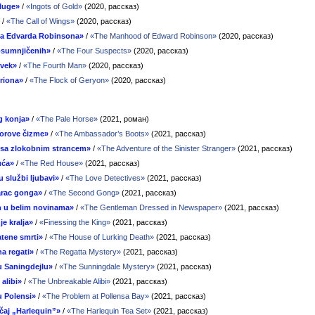
luge»
/
«Ingots of Gold»
(2020, рассказ)
/
«The Call of Wings»
(2020, рассказ)
ba Edvarda Robinsona»
/
«The Manhood of Edward Robinson»
(2020, рассказ)
osumnjičenih»
/
«The Four Suspects»
(2020, рассказ)
ovek»
/
«The Fourth Man»
(2020, рассказ)
riona»
/
«The Flock of Geryon»
(2020, рассказ)
g konja»
/
«The Pale Horse»
(2021, роман)
rove čizme»
/
«The Ambassador’s Boots»
(2021, рассказ)
 sa zlokobnim strancem»
/
«The Adventure of the Sinister Stranger»
(2021, рассказ)
uća»
/
«The Red House»
(2021, рассказ)
u službi ljubavi»
/
«The Love Detectives»
(2021, рассказ)
arac gonga»
/
«The Second Gong»
(2021, рассказ)
 u belim novinama»
/
«The Gentleman Dressed in Newspaper»
(2021, рассказ)
je kralja»
/
«Finessing the King»
(2021, рассказ)
atene smrti»
/
«The House of Lurking Death»
(2021, рассказ)
na regati»
/
«The Regatta Mystery»
(2021, рассказ)
 u Saningdejlu»
/
«The Sunningdale Mystery»
(2021, рассказ)
alibi»
/
«The Unbreakable Alibi»
(2021, рассказ)
 Polensi»
/
«The Problem at Pollensa Bay»
(2021, рассказ)
 čaj „Harlequin”»
/
«The Harlequin Tea Set»
(2021, рассказ)