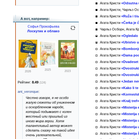
Агата Кристи
«Odsutna 
Агата Кристи, Чарльз О
Агата Кристи
«Ruža i tis
А вот, например:
Агата Кристи
«Ćerka je 
Софья Прокофьева
Чарльз Осборн, Агата К
Лоскутик и облако
Агата Кристи
«Ogledalo
Агата Кристи
«Ubistvo u
Агата Кристи
«Bombonj
Агата Кристи
«Dama pod
Агата Кристи
«Dvadeset i
Агата Кристи
«Dvostruki
2025
2023
2026
Агата Кристи
«Dvostruki
Агата Кристи
«Jedan ne
Рейтинг:
8.49
(124)
Агата Кристи
«Kako li t
ant_veronque
:
Агата Кристи
«Kornvolsk
Честно говоря, я не особо
Агата Кристи
«Kralj tref»
жалую сюжеты об униженном
и оскорбленном народе,
Агата Кристи
«Misterija
который подымают с колен
Агата Кристи
«Misterija
местный или пришлый из
Агата Кристи
«Misterija
иного мира герои. Хотя
талантливый автор может
Агата Кристи
«Misterija 
сделать сказку на такой идее
Агата Кристи
«Misterija
очень увлекательной,