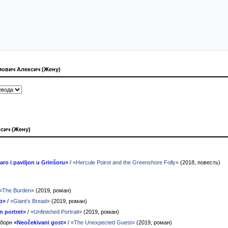
ович Алексич (Жену)
сич (Жену)
aro i paviljon u Grinšoru»
/
«Hercule Poirot and the Greenshore Folly»
(2018, повесть)
«The Burden»
(2019, роман)
b»
/
«Giant's Bread»
(2019, роман)
 portret»
/
«Unfinished Portrait»
(2019, роман)
сборн
«Neočekivani gost»
/
«The Unexpected Guest»
(2019, роман)