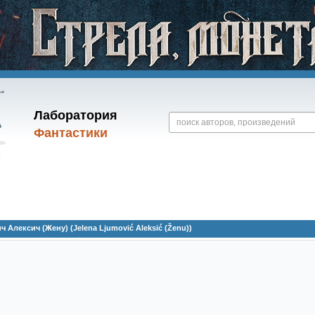
Лаборатория
Фантастики
Алексич (Жену) (Jelena Ljumović Aleksić (Ženu))