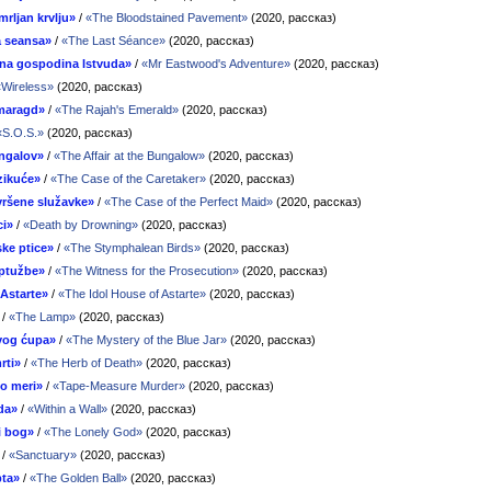
mrljan krvlju»
/
«The Bloodstained Pavement»
(2020, рассказ)
a seansa»
/
«The Last Séance»
(2020, рассказ)
ina gospodina Istvuda»
/
«Mr Eastwood's Adventure»
(2020, рассказ)
«Wireless»
(2020, рассказ)
maragd»
/
«The Rajah's Emerald»
(2020, рассказ)
«S.O.S.»
(2020, рассказ)
ungalov»
/
«The Affair at the Bungalow»
(2020, рассказ)
zikuće»
/
«The Case of the Caretaker»
(2020, рассказ)
vršene služavke»
/
«The Case of the Perfect Maid»
(2020, рассказ)
ci»
/
«Death by Drowning»
(2020, рассказ)
ske ptice»
/
«The Stymphalean Birds»
(2020, рассказ)
ptužbe»
/
«The Witness for the Prosecution»
(2020, рассказ)
 Astarte»
/
«The Idol House of Astarte»
(2020, рассказ)
/
«The Lamp»
(2020, рассказ)
vog ćupa»
/
«The Mystery of the Blue Jar»
(2020, рассказ)
rti»
/
«The Herb of Death»
(2020, рассказ)
o meri»
/
«Tape-Measure Murder»
(2020, рассказ)
da»
/
«Within a Wall»
(2020, рассказ)
i bog»
/
«The Lonely God»
(2020, рассказ)
/
«Sanctuary»
(2020, рассказ)
pta»
/
«The Golden Ball»
(2020, рассказ)