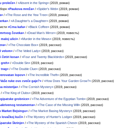
u proleće»
/
«Absent in the Spring»
(2019, роман)
сборн
«Paukova mreža»
/
«Spider's Web»
(2019, роман)
a»
/
«The Rose and the Yew Tree»
(2019, роман)
ćerka»
/
«A Daughter's a Daughter»
(2019, роман)
ристи
«Crna kafa»
/
«Black Coffee»
(2019, роман)
 mrtvog čoveka»
/
«Dead Man’s Mirror»
(2019, повесть)
 maloj ulici»
/
«Murder in the Mews»
(2019, повесть)
era»
/
«The Chocolate Box»
(2019, рассказ)
 velom»
/
«The Veiled Lady»
(2019, рассказ)
 četiri kosa»
/
«Four and Twenty Blackbirds»
(2019, рассказ)
 greh»
/
«Double Sin»
(2019, рассказ)
 trag»
/
«The Double Clue»
(2019, рассказ)
verovatan lopov»
/
«The Incredible Theft»
(2019, рассказ)
e Vaše ruke ovo cveće gaje?»
/
«How Does Your Garden Grow?»
(2019, рассказ)
a misterija»
/
«The Cornish Mystery»
(2019, рассказ)
/
«The King of Clubs»
(2019, рассказ)
 egipatske grobnice»
/
«The Adventure of the Egyptian Tomb»
(2019, рассказ)
 sakrivenog testamenta»
/
«The Case of the Missing Will»
(2019, рассказ)
 u Market Bejsingu»
/
«The Market Basing Mystery»
(2019, рассказ)
u lovačkoj kući»
/
«The Mystery of Hunter's Lodge»
(2019, рассказ)
 španske škrinje»
/
«The Mystery of the Spanish Chest»
(2019, рассказ)