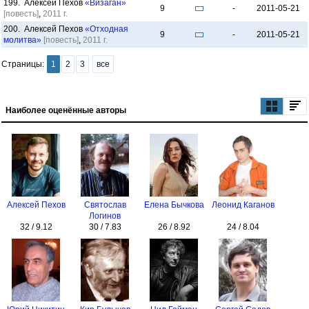
199. Алексей Пехов
«Визаган»
9
-
2011-05-21
[повесть]
,
2011 г.
200. Алексей Пехов
«Отходная
9
-
2011-05-21
молитва»
[повесть]
,
2011 г.
Страницы:
1
2
3
все
Наиболее оценённые авторы
Алексей Пехов
Святослав
Елена Бычкова
Леонид Каганов
Логинов
32 / 9.12
30 / 7.83
26 / 8.92
24 / 8.04