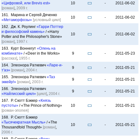
«Цифровой, или Brevis est»
10
-
2011-06-02
[роман]
,
2009 г.
161. Марина и Сергей Дяченко
10
-
2011-06-02
«Метаморфозы»
[условный цикл]
162. Дж. К. Роулинг
«Гарри Поттер
и философский камень»
/ «Harry
10
-
2011-06-02
Potter and the Philosopher's Stone»
[роман]
,
1997 г.
163. Курт Воннегут
«Олень на
комбинате»
/ «Deer in the Works»
9
-
2011-05-23
[рассказ]
,
1955 г.
164. Элеонора Раткевич
«Ларе-и-
9
-
2011-05-21
т'аэ»
[роман]
,
2004 г.
165. Элеонора Раткевич
«Таэ
9
-
2011-05-21
эккейр!»
[роман]
,
2003 г.
166. Элеонора Раткевич
9
-
2011-05-21
«Найлисский цикл»
[цикл]
,
2004 г.
167. Р. Скотт Бэккер
«Князь
пустоты»
/ «The Prince of Nothing»
10
-
2011-05-21
[роман-эпопея]
168. Р. Скотт Бэккер
«Тысячекратная Мысль»
/ «The
10
-
2011-05-21
Thousandfold Thought»
[роман]
,
2006 г.