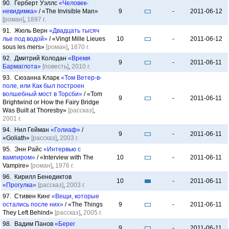
90. Герберт Уэллс
«Человек-
невидимка»
/ «The Invisible Man»
9
-
2011-06-12
[роман]
,
1897 г.
91. Жюль Верн
«Двадцать тысяч
лье под водой»
/ «Vingt Mille Lieues
10
-
2011-06-12
sous les mers»
[роман]
,
1870 г.
92. Дмитрий Колодан
«Время
9
-
2011-06-11
Бармаглота»
[повесть]
,
2010 г.
93. Сюзанна Кларк
«Том Ветер-в-
поле, или Как был построен
волшебный мост в Торсби»
/ «Tom
9
-
2011-06-11
Brightwind or How the Fairy Bridge
Was Built at Thoresby»
[рассказ]
,
2001 г.
94. Нил Гейман
«Голиаф»
/
9
-
2011-06-11
«Goliath»
[рассказ]
,
2003 г.
95. Энн Райс
«Интервью с
вампиром»
/ «Interview with The
10
-
2011-06-11
Vampire»
[роман]
,
1976 г.
96. Кирилл Бенедиктов
10
-
2011-06-11
«Прогулка»
[рассказ]
,
2003 г.
97. Стивен Кинг
«Вещи, которые
остались после них»
/ «The Things
9
-
2011-06-11
They Left Behind»
[рассказ]
,
2005 г.
98. Вадим Панов
«Берег
9
-
2011-06-11