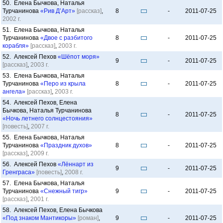
50. Елена Бычкова, Наталья
Турчанинова
«Рив Д’Арт»
[рассказ]
,
8
-
2011-07-25
2002 г.
51. Елена Бычкова, Наталья
Турчанинова
«Двое с разбитого
8
-
2011-07-25
корабля»
[рассказ]
,
2003 г.
52. Алексей Пехов
«Шёпот моря»
9
-
2011-07-25
[рассказ]
,
2003 г.
53. Елена Бычкова, Наталья
Турчанинова
«Перо из крыла
8
-
2011-07-25
ангела»
[рассказ]
,
2003 г.
54. Алексей Пехов, Елена
Бычкова, Наталья Турчанинова
8
-
2011-07-25
«Ночь летнего солнцестояния»
[повесть]
,
2007 г.
55. Елена Бычкова, Наталья
Турчанинова
«Праздник духов»
8
-
2011-07-25
[рассказ]
,
2009 г.
56. Алексей Пехов
«Лённарт из
9
-
2011-07-25
Гренграса»
[повесть]
,
2008 г.
57. Елена Бычкова, Наталья
Турчанинова
«Снежный тигр»
9
-
2011-07-25
[рассказ]
,
2001 г.
58. Алексей Пехов, Елена Бычкова
«Под знаком Мантикоры»
[роман]
,
9
-
2011-07-25