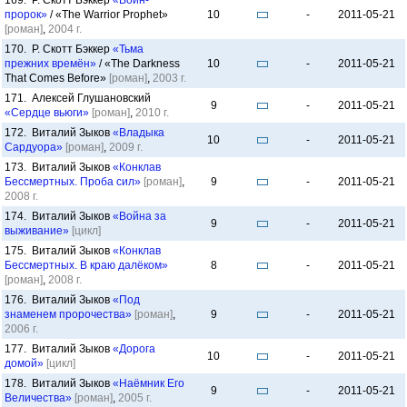
169. Р. Скотт Бэккер
«Воин-
пророк»
/ «The Warrior Prophet»
10
-
2011-05-21
[роман]
,
2004 г.
170. Р. Скотт Бэккер
«Тьма
прежних времён»
/ «The Darkness
10
-
2011-05-21
That Comes Before»
[роман]
,
2003 г.
171. Алексей Глушановский
9
-
2011-05-21
«Сердце вьюги»
[роман]
,
2010 г.
172. Виталий Зыков
«Владыка
10
-
2011-05-21
Сардуора»
[роман]
,
2009 г.
173. Виталий Зыков
«Конклав
Бессмертных. Проба сил»
[роман]
,
9
-
2011-05-21
2008 г.
174. Виталий Зыков
«Война за
9
-
2011-05-21
выживание»
[цикл]
175. Виталий Зыков
«Конклав
Бессмертных. В краю далёком»
8
-
2011-05-21
[роман]
,
2008 г.
176. Виталий Зыков
«Под
знаменем пророчества»
[роман]
,
9
-
2011-05-21
2006 г.
177. Виталий Зыков
«Дорога
10
-
2011-05-21
домой»
[цикл]
178. Виталий Зыков
«Наёмник Его
9
-
2011-05-21
Величества»
[роман]
,
2005 г.