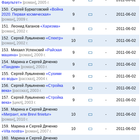
8
-
2011-06-02
Факультет»
[роман]
,
2005 г.
150. Сергей Буркатовский
«Война
2020. Первая космическая»
9
-
2011-06-02
[роман]
,
2009 г.
151. Леонид Каганов
«Харизма»
8
-
2011-06-02
[роман]
,
2002 г.
152. Сергей Лукьяненко
«Спектр»
10
-
2011-06-02
[роман]
,
2002 г.
153. Михаил Успенский
«Райская
9
-
2011-06-02
машина»
[роман]
,
2009 г.
154. Марина и Сергей Дяченко
9
-
2011-06-02
«Пандем»
[роман]
,
2003 г.
155. Сергей Лукьяненко
«Сухими
9
-
2011-06-02
из воды»
[рассказ]
,
2004 г.
156. Сергей Лукьяненко
«Стройка
9
-
2011-06-02
века»
[рассказ]
,
2003 г.
157. Сергей Лукьяненко
«Стройка
9
-
2011-06-02
века»
[цикл]
,
2003 г.
158. Марина и Сергей Дяченко
«Мигрант, или Brevi finietur»
10
-
2011-06-02
[роман]
,
2010 г.
159. Марина и Сергей Дяченко
10
-
2011-06-02
«Vita nostra»
[роман]
,
2007 г.
160. Марина и Сергей Дяченко