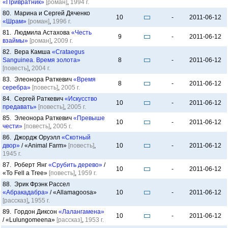
«Привратник»
[роман]
,
1994 г.
80. Марина и Сергей Дяченко
10
-
2011-06-12
«Шрам»
[роман]
,
1996 г.
81. Людмила Астахова
«Честь
9
-
2011-06-12
взаймы»
[роман]
,
2009 г.
82. Вера Камша
«Crataegus
Sanguinea. Время золота»
8
-
2011-06-12
[повесть]
,
2004 г.
83. Элеонора Раткевич
«Время
8
-
2011-06-12
серебра»
[повесть]
,
2005 г.
84. Сергей Раткевич
«Искусство
10
-
2011-06-12
предавать»
[повесть]
,
2005 г.
85. Элеонора Раткевич
«Превыше
10
-
2011-06-12
чести»
[повесть]
,
2005 г.
86. Джордж Оруэлл
«Скотный
двор»
/ «Animal Farm»
[повесть]
,
10
-
2011-06-12
1945 г.
87. Роберт Янг
«Срубить дерево»
/
10
-
2011-06-12
«To Fell a Tree»
[повесть]
,
1959 г.
88. Эрик Фрэнк Рассел
«Абракадабра»
/ «Allamagoosa»
10
-
2011-06-12
[рассказ]
,
1955 г.
89. Гордон Диксон
«Лалангамена»
10
-
2011-06-12
/ «Lulungomeena»
[рассказ]
,
1953 г.