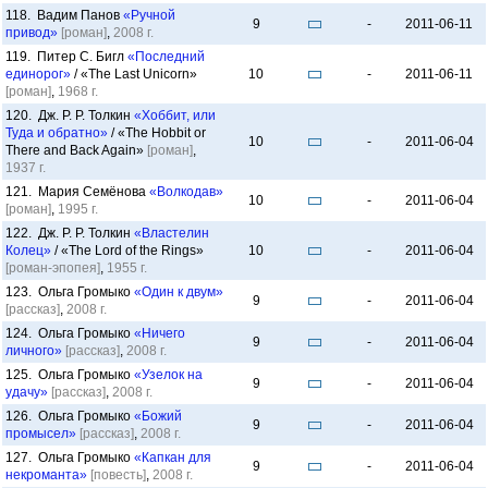
118. Вадим Панов
«Ручной
9
-
2011-06-11
привод»
[роман]
,
2008 г.
119. Питер С. Бигл
«Последний
единорог»
/ «The Last Unicorn»
10
-
2011-06-11
[роман]
,
1968 г.
120. Дж. Р. Р. Толкин
«Хоббит, или
Туда и обратно»
/ «The Hobbit or
10
-
2011-06-04
There and Back Again»
[роман]
,
1937 г.
121. Мария Семёнова
«Волкодав»
10
-
2011-06-04
[роман]
,
1995 г.
122. Дж. Р. Р. Толкин
«Властелин
Колец»
/ «The Lord of the Rings»
10
-
2011-06-04
[роман-эпопея]
,
1955 г.
123. Ольга Громыко
«Один к двум»
9
-
2011-06-04
[рассказ]
,
2008 г.
124. Ольга Громыко
«Ничего
9
-
2011-06-04
личного»
[рассказ]
,
2008 г.
125. Ольга Громыко
«Узелок на
9
-
2011-06-04
удачу»
[рассказ]
,
2008 г.
126. Ольга Громыко
«Божий
9
-
2011-06-04
промысел»
[рассказ]
,
2008 г.
127. Ольга Громыко
«Капкан для
9
-
2011-06-04
некроманта»
[повесть]
,
2008 г.