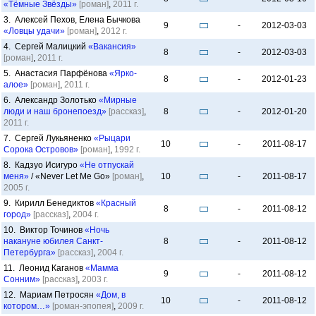
«Тёмные Звёзды»
[роман]
,
2011 г.
3. Алексей Пехов, Елена Бычкова
9
-
2012-03-03
«Ловцы удачи»
[роман]
,
2012 г.
4. Сергей Малицкий
«Вакансия»
8
-
2012-03-03
[роман]
,
2011 г.
5. Анастасия Парфёнова
«Ярко-
8
-
2012-01-23
алое»
[роман]
,
2011 г.
6. Александр Золотько
«Мирные
люди и наш бронепоезд»
[рассказ]
,
8
-
2012-01-20
2011 г.
7. Сергей Лукьяненко
«Рыцари
10
-
2011-08-17
Сорока Островов»
[роман]
,
1992 г.
8. Кадзуо Исигуро
«Не отпускай
меня»
/ «Never Let Me Go»
[роман]
,
10
-
2011-08-17
2005 г.
9. Кирилл Бенедиктов
«Красный
8
-
2011-08-12
город»
[рассказ]
,
2004 г.
10. Виктор Точинов
«Ночь
накануне юбилея Санкт-
8
-
2011-08-12
Петербурга»
[рассказ]
,
2004 г.
11. Леонид Каганов
«Мамма
9
-
2011-08-12
Сонним»
[рассказ]
,
2003 г.
12. Мариам Петросян
«Дом, в
10
-
2011-08-12
котором…»
[роман-эпопея]
,
2009 г.