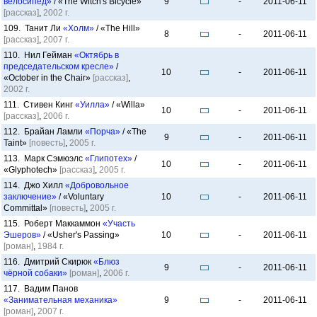
велосипед»
/ «The Witch's Bicycle»
9
-
2011-06-11
[рассказ]
,
2002 г.
109. Танит Ли
«Холм»
/ «The Hill»
8
-
2011-06-11
[рассказ]
,
2007 г.
110. Нил Гейман
«Октябрь в
председательском кресле»
/
10
-
2011-06-11
«October in the Chair»
[рассказ]
,
2002 г.
111. Стивен Кинг
«Уилла»
/ «Willa»
10
-
2011-06-11
[рассказ]
,
2006 г.
112. Брайан Ламли
«Порча»
/ «The
9
-
2011-06-11
Taint»
[повесть]
,
2005 г.
113. Марк Сэмюэлс
«Глипотех»
/
10
-
2011-06-11
«Glyphotech»
[рассказ]
,
2005 г.
114. Джо Хилл
«Добровольное
заключение»
/ «Voluntary
10
-
2011-06-11
Committal»
[повесть]
,
2005 г.
115. Роберт Маккаммон
«Участь
Эшеров»
/ «Usher's Passing»
10
-
2011-06-11
[роман]
,
1984 г.
116. Дмитрий Скирюк
«Блюз
9
-
2011-06-11
чёрной собаки»
[роман]
,
2006 г.
117. Вадим Панов
«Занимательная механика»
9
-
2011-06-11
[роман]
,
2007 г.