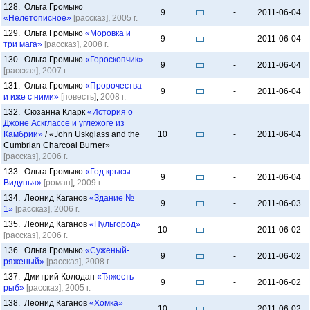
128. Ольга Громыко
9
-
2011-06-04
«Нелетописное»
[рассказ]
,
2005 г.
129. Ольга Громыко
«Моровка и
9
-
2011-06-04
три мага»
[рассказ]
,
2008 г.
130. Ольга Громыко
«Гороскопчик»
9
-
2011-06-04
[рассказ]
,
2007 г.
131. Ольга Громыко
«Пророчества
9
-
2011-06-04
и иже с ними»
[повесть]
,
2008 г.
132. Сюзанна Кларк
«История о
Джоне Аскглассе и углежоге из
Камбрии»
/ «John Uskglass and the
10
-
2011-06-04
Cumbrian Charcoal Burner»
[рассказ]
,
2006 г.
133. Ольга Громыко
«Год крысы.
9
-
2011-06-04
Видунья»
[роман]
,
2009 г.
134. Леонид Каганов
«Здание №
9
-
2011-06-03
1»
[рассказ]
,
2006 г.
135. Леонид Каганов
«Нульгород»
10
-
2011-06-02
[рассказ]
,
2006 г.
136. Ольга Громыко
«Суженый-
9
-
2011-06-02
ряженый»
[рассказ]
,
2008 г.
137. Дмитрий Колодан
«Тяжесть
9
-
2011-06-02
рыб»
[рассказ]
,
2005 г.
138. Леонид Каганов
«Хомка»
10
-
2011-06-02