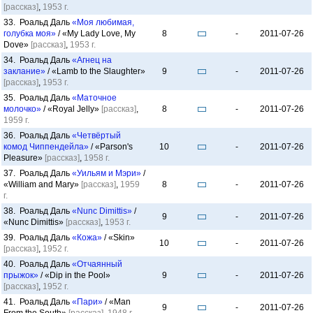
[рассказ]
,
1953 г.
33. Роальд Даль
«Моя любимая,
голубка моя»
/ «My Lady Love, My
8
-
2011-07-26
Dove»
[рассказ]
,
1953 г.
34. Роальд Даль
«Агнец на
заклание»
/ «Lamb to the Slaughter»
9
-
2011-07-26
[рассказ]
,
1953 г.
35. Роальд Даль
«Маточное
молочко»
/ «Royal Jelly»
[рассказ]
,
8
-
2011-07-26
1959 г.
36. Роальд Даль
«Четвёртый
комод Чиппендейла»
/ «Parson's
10
-
2011-07-26
Pleasure»
[рассказ]
,
1958 г.
37. Роальд Даль
«Уильям и Мэри»
/
«William and Mary»
[рассказ]
,
1959
8
-
2011-07-26
г.
38. Роальд Даль
«Nunc Dimittis»
/
9
-
2011-07-26
«Nunc Dimittis»
[рассказ]
,
1953 г.
39. Роальд Даль
«Кожа»
/ «Skin»
10
-
2011-07-26
[рассказ]
,
1952 г.
40. Роальд Даль
«Отчаянный
прыжок»
/ «Dip in the Pool»
9
-
2011-07-26
[рассказ]
,
1952 г.
41. Роальд Даль
«Пари»
/ «Man
9
-
2011-07-26