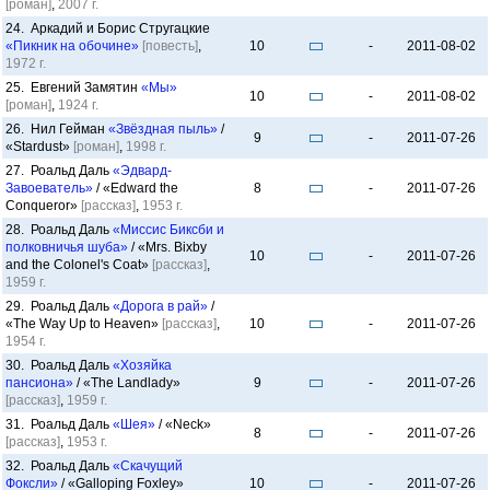
[роман]
,
2007 г.
24. Аркадий и Борис Стругацкие
«Пикник на обочине»
[повесть]
,
10
-
2011-08-02
1972 г.
25. Евгений Замятин
«Мы»
10
-
2011-08-02
[роман]
,
1924 г.
26. Нил Гейман
«Звёздная пыль»
/
9
-
2011-07-26
«Stardust»
[роман]
,
1998 г.
27. Роальд Даль
«Эдвард-
Завоеватель»
/ «Edward the
8
-
2011-07-26
Conqueror»
[рассказ]
,
1953 г.
28. Роальд Даль
«Миссис Биксби и
полковничья шуба»
/ «Mrs. Bixby
10
-
2011-07-26
and the Colonel's Coat»
[рассказ]
,
1959 г.
29. Роальд Даль
«Дорога в рай»
/
«The Way Up to Heaven»
[рассказ]
,
10
-
2011-07-26
1954 г.
30. Роальд Даль
«Хозяйка
пансиона»
/ «The Landlady»
9
-
2011-07-26
[рассказ]
,
1959 г.
31. Роальд Даль
«Шея»
/ «Neck»
8
-
2011-07-26
[рассказ]
,
1953 г.
32. Роальд Даль
«Скачущий
Фоксли»
/ «Galloping Foxley»
10
-
2011-07-26