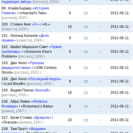
падающих звёзд»
[рассказ]
,
2006 г.
99. Клайв Баркер
«История
Геккеля»
/ «Haeckel's Tale»
8
-
2011-06-11
[рассказ]
,
2005 г.
100. Стивен Кинг
«Н.»
/ «N.»
10
-
2011-06-11
[повесть]
,
2008 г.
101. Леонид Каганов
«Дело
9
-
2011-06-11
правое»
[повесть]
,
2006 г.
102. Майкл Маршалл Смит
«Чужие
проблемы»
/ «Someone Else's
9
-
2011-06-11
Problem»
[рассказ]
,
1996 г.
103. Джо Хилл
«Призрак
двадцатого века»
/ «20th Century
9
-
2011-06-11
Ghost»
[рассказ]
,
2002 г.
104. Джо Хилл
«Последний вздох»
9
-
2011-06-11
/ «Last Breath»
[рассказ]
,
2005 г.
105. Вадим Панов
«Бонсай»
10
-
2011-06-11
[рассказ]
,
2005 г.
106. Айра Левин
«Ребёнок
Розмари»
/ «Rosemary’s Baby»
9
-
2011-06-11
[роман]
,
1967 г.
107. Брэм Стокер
«Дракула»
/
10
-
2011-06-11
«Dracula»
[роман]
,
1897 г.
108. Тим Пратт
«Ведьмин