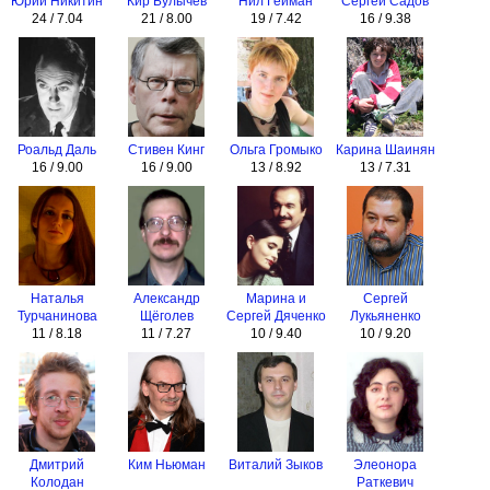
Юрий Никитин
Кир Булычев
Нил Гейман
Сергей Садов
24 / 7.04
21 / 8.00
19 / 7.42
16 / 9.38
Роальд Даль
Стивен Кинг
Ольга Громыко
Карина Шаинян
16 / 9.00
16 / 9.00
13 / 8.92
13 / 7.31
Наталья
Александр
Марина и
Сергей
Турчанинова
Щёголев
Сергей Дяченко
Лукьяненко
11 / 8.18
11 / 7.27
10 / 9.40
10 / 9.20
Дмитрий
Ким Ньюман
Виталий Зыков
Элеонора
Колодан
Раткевич