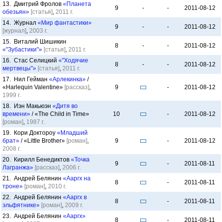
13. Дмитрий Фролов
«Планета
9
-
-
2011-08-12
обезьян»
[статья]
,
2011 г.
14. Журнал
«Мир фантастики»
9
-
-
2011-08-12
[журнал]
,
2003 г.
15. Виталий Шишикин
8
-
-
2011-08-12
«"Зубастики"»
[статья]
,
2011 г.
16. Стас Селицкий
«"Ходячие
8
-
-
2011-08-12
мертвецы"»
[статья]
,
2011 г.
17. Нил Гейман
«Арлекинка»
/
«Harlequin Valentine»
[рассказ]
,
9
-
2011-08-12
1999 г.
18. Иэн Макьюэн
«Дитя во
времени»
/ «The Child in Time»
10
-
2011-08-12
[роман]
,
1987 г.
19. Кори Доктороу
«Младший
брат»
/ «Little Brother»
[роман]
,
9
-
2011-08-12
2008 г.
20. Кирилл Бенедиктов
«Точка
9
-
2011-08-11
Лагранжа»
[рассказ]
,
2006 г.
21. Андрей Белянин
«Ааргх на
8
-
2011-08-11
троне»
[роман]
,
2010 г.
22. Андрей Белянин
«Ааргх в
8
-
2011-08-11
эльфятнике»
[роман]
,
2009 г.
23. Андрей Белянин
«Ааргх»
8
-
2011-08-11