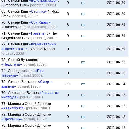
68. Стивен Кинг
«Велотренажёр»
/
9
-
2011-06-29
«Stationary Bike»
[рассказ]
,
2003 г.
69. Стивен Кинг
«Стоянка»
/ «Rest
8
-
2011-06-29
Stop»
[рассказ]
,
2003 г.
70. Стивен Кинг
«Сон Харви»
/
8
-
2011-06-29
«Harvey's Dream»
[рассказ]
,
2003 г.
71. Стивен Кинг
«Гретель»
/ «The
9
-
2011-06-29
Gingerbread Girl»
[повесть]
,
2007 г.
72. Стивен Кинг
«Комментарии к
«После заката»
/ «Sunset Notes»
9
-
-
2011-06-29
[статья]
,
2008 г.
73. Сергей Лукьяненко
8
-
2011-06-23
«Недотёпа»
[роман]
,
2009 г.
74. Леонид Каганов
«Про
8
-
-
2011-06-16
тигрёнка»
[поэма]
,
2006 г.
75. Степан Вартанов
«Смерть
10
-
2011-06-14
взаймы»
[роман]
,
1998 г.
76. Александр Бушков
«Рыцарь из
9
-
2011-06-12
ниоткуда»
[роман]
,
1996 г.
77. Марина и Сергей Дяченко
9
-
2011-06-12
«Авантюрист»
[роман]
,
2000 г.
78. Марина и Сергей Дяченко
9
-
2011-06-12
«Преемник»
[роман]
,
1997 г.
79. Марина и Сергей Дяченко
9
-
2011-06-12