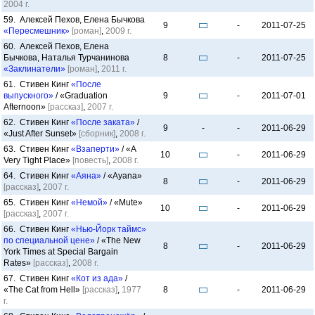
2004 г.
59. Алексей Пехов, Елена Бычкова
9
-
2011-07-25
«Пересмешник»
[роман]
,
2009 г.
60. Алексей Пехов, Елена
Бычкова, Наталья Турчанинова
8
-
2011-07-25
«Заклинатели»
[роман]
,
2011 г.
61. Стивен Кинг
«После
выпускного»
/ «Graduation
9
-
2011-07-01
Afternoon»
[рассказ]
,
2007 г.
62. Стивен Кинг
«После заката»
/
9
-
-
2011-06-29
«Just After Sunset»
[сборник]
,
2008 г.
63. Стивен Кинг
«Взаперти»
/ «A
10
-
2011-06-29
Very Tight Place»
[повесть]
,
2008 г.
64. Стивен Кинг
«Аяна»
/ «Ayana»
8
-
2011-06-29
[рассказ]
,
2007 г.
65. Стивен Кинг
«Немой»
/ «Mute»
10
-
2011-06-29
[рассказ]
,
2007 г.
66. Стивен Кинг
«Нью-Йорк таймс»
по специальной цене»
/ «The New
8
-
2011-06-29
York Times at Special Bargain
Rates»
[рассказ]
,
2008 г.
67. Стивен Кинг
«Кот из ада»
/
«The Cat from Hell»
[рассказ]
,
1977
8
-
2011-06-29
г.