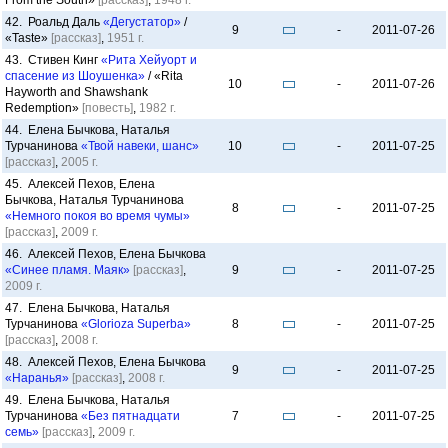
From the South»
[рассказ]
,
1948 г.
42. Роальд Даль
«Дегустатор»
/
9
-
2011-07-26
«Taste»
[рассказ]
,
1951 г.
43. Стивен Кинг
«Рита Хейуорт и
спасение из Шоушенка»
/ «Rita
10
-
2011-07-26
Hayworth and Shawshank
Redemption»
[повесть]
,
1982 г.
44. Елена Бычкова, Наталья
Турчанинова
«Твой навеки, шанс»
10
-
2011-07-25
[рассказ]
,
2005 г.
45. Алексей Пехов, Елена
Бычкова, Наталья Турчанинова
8
-
2011-07-25
«Немного покоя во время чумы»
[рассказ]
,
2009 г.
46. Алексей Пехов, Елена Бычкова
«Синее пламя. Маяк»
[рассказ]
,
9
-
2011-07-25
2009 г.
47. Елена Бычкова, Наталья
Турчанинова
«Glorioza Superba»
8
-
2011-07-25
[рассказ]
,
2008 г.
48. Алексей Пехов, Елена Бычкова
9
-
2011-07-25
«Наранья»
[рассказ]
,
2008 г.
49. Елена Бычкова, Наталья
Турчанинова
«Без пятнадцати
7
-
2011-07-25
семь»
[рассказ]
,
2009 г.