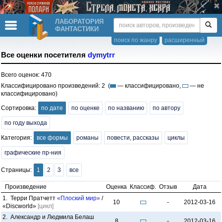
ЛАБОРАТОРИЯ
ФАНТАСТИКИ
поиск по жанру
расширенный
Все оценки посетителя
dymytrr
Всего оценок: 470
Классифицировано произведений: 2 (
— классифицировано,
— не
классифицировано)
Сортировка:
по дате
по оценке
по названию
по автору
по году выхода
Категория:
все формы
романы
повести, рассказы
циклы
графические пр-ния
Страницы:
1
2
3
все
Произведение
Оценка
Классиф.
Отзыв
Дата
1. Терри Пратчетт
«Плоский мир»
/
10
-
2012-03-16
«Discworld»
[цикл]
2. Александр и Людмила Белаш
8
-
2012-03-16