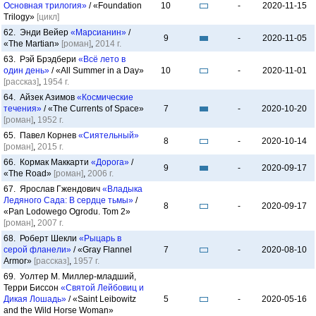
Основная трилогия»
/ «Foundation
10
-
2020-11-15
Trilogy»
[цикл]
62. Энди Вейер
«Марсианин»
/
9
-
2020-11-05
«The Martian»
[роман]
,
2014 г.
63. Рэй Брэдбери
«Всё лето в
один день»
/ «All Summer in a Day»
10
-
2020-11-01
[рассказ]
,
1954 г.
64. Айзек Азимов
«Космические
течения»
/ «The Currents of Space»
7
-
2020-10-20
[роман]
,
1952 г.
65. Павел Корнев
«Сиятельный»
8
-
2020-10-14
[роман]
,
2015 г.
66. Кормак Маккарти
«Дорога»
/
9
-
2020-09-17
«The Road»
[роман]
,
2006 г.
67. Ярослав Гжендович
«Владыка
Ледяного Сада: В сердце тьмы»
/
8
-
2020-09-17
«Pan Lodowego Ogrodu. Tom 2»
[роман]
,
2007 г.
68. Роберт Шекли
«Рыцарь в
серой фланели»
/ «Gray Flannel
7
-
2020-08-10
Armor»
[рассказ]
,
1957 г.
69. Уолтер М. Миллер-младший,
Терри Биссон
«Святой Лейбовиц и
Дикая Лошадь»
/ «Saint Leibowitz
5
-
2020-05-16
and the Wild Horse Woman»