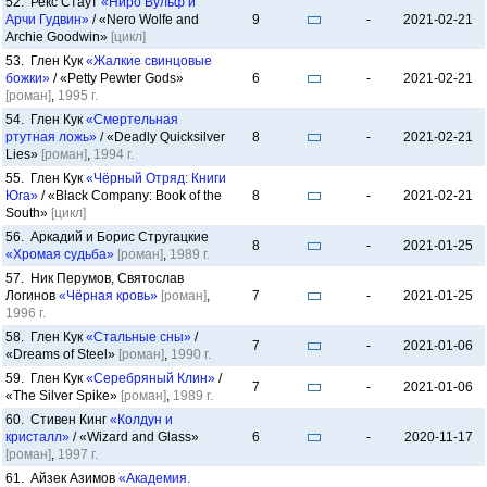
52. Рекс Стаут
«Ниро Вульф и
Арчи Гудвин»
/ «Nero Wolfe and
9
-
2021-02-21
Archie Goodwin»
[цикл]
53. Глен Кук
«Жалкие свинцовые
божки»
/ «Petty Pewter Gods»
6
-
2021-02-21
[роман]
,
1995 г.
54. Глен Кук
«Смертельная
ртутная ложь»
/ «Deadly Quicksilver
8
-
2021-02-21
Lies»
[роман]
,
1994 г.
55. Глен Кук
«Чёрный Отряд: Книги
Юга»
/ «Black Company: Book of the
8
-
2021-02-21
South»
[цикл]
56. Аркадий и Борис Стругацкие
8
-
2021-01-25
«Хромая судьба»
[роман]
,
1989 г.
57. Ник Перумов, Святослав
Логинов
«Чёрная кровь»
[роман]
,
7
-
2021-01-25
1996 г.
58. Глен Кук
«Стальные сны»
/
7
-
2021-01-06
«Dreams of Steel»
[роман]
,
1990 г.
59. Глен Кук
«Серебряный Клин»
/
7
-
2021-01-06
«The Silver Spike»
[роман]
,
1989 г.
60. Стивен Кинг
«Колдун и
кристалл»
/ «Wizard and Glass»
6
-
2020-11-17
[роман]
,
1997 г.
61. Айзек Азимов
«Академия.