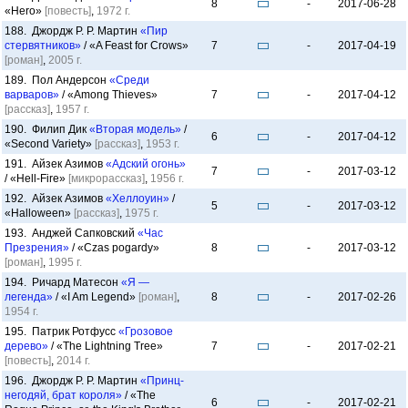
8
-
2017-06-28
«Hero»
[повесть]
,
1972 г.
188. Джордж Р. Р. Мартин
«Пир
стервятников»
/ «A Feast for Crows»
7
-
2017-04-19
[роман]
,
2005 г.
189. Пол Андерсон
«Среди
варваров»
/ «Among Thieves»
7
-
2017-04-12
[рассказ]
,
1957 г.
190. Филип Дик
«Вторая модель»
/
6
-
2017-04-12
«Second Variety»
[рассказ]
,
1953 г.
191. Айзек Азимов
«Адский огонь»
7
-
2017-03-12
/ «Hell-Fire»
[микрорассказ]
,
1956 г.
192. Айзек Азимов
«Хеллоуин»
/
5
-
2017-03-12
«Halloween»
[рассказ]
,
1975 г.
193. Анджей Сапковский
«Час
Презрения»
/ «Czas pogardy»
8
-
2017-03-12
[роман]
,
1995 г.
194. Ричард Матесон
«Я —
легенда»
/ «I Am Legend»
[роман]
,
8
-
2017-02-26
1954 г.
195. Патрик Ротфусс
«Грозовое
дерево»
/ «The Lightning Tree»
7
-
2017-02-21
[повесть]
,
2014 г.
196. Джордж Р. Р. Мартин
«Принц-
негодяй, брат короля»
/ «The
6
-
2017-02-21