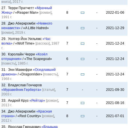
книга]
,
2017 г.
27. Терри Пратчетт
«Мрачный
Жнец»
/ «Reaper Man»
[роман]
,
8
-
2022-01-06
1991 г.
28. Джо Аберкромби
«Немного
ненависти»
/ «A Little Hatred»
8
-
2021-12-29
[роман]
,
2019 г.
29. Уолтер Йон Уильямс
«Час
волка»
/ «Wolf Time»
[рассказ]
,
1987
7
-
2021-12-24
г.
30. Кэролайн Черри
«Козёл
отпущения»
/ «The Scapegoat»
6
-
2021-12-24
[повесть]
,
1985 г.
31. Энн Маккефри
«Оседлавший
дракона»
/ «Dragonrider»
[повесть]
,
7
-
2021-12-24
1968 г.
32. Владислав Гончаров
«Муравейник Герберта»
[статья]
,
7
-
-
2021-09-30
2003 г.
33. Андрей Круз
«Рейтар»
[роман]
,
7
-
2021-08-16
2013 г.
34. Джо Аберкромби
«Красная
страна»
/ «Red Country»
[роман]
,
8
-
2021-07-01
2012 г.
35. Ярослав Гжендович
«Владыка