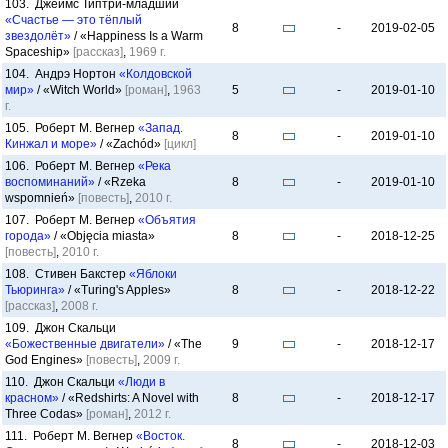
103. Джеймс Типтри-младший
«Счастье — это тёплый
8
-
2019-02-05
звездолёт»
/ «Happiness Is a Warm
Spaceship»
[рассказ]
,
1969 г.
104. Андрэ Нортон
«Колдовской
мир»
/ «Witch World»
[роман]
,
1963
5
-
2019-01-10
г.
105. Роберт М. Вегнер
«Запад.
8
-
2019-01-10
Кинжал и море»
/ «Zachód»
[цикл]
106. Роберт М. Вегнер
«Река
воспоминаний»
/ «Rzeka
8
-
2019-01-10
wspomnień»
[повесть]
,
2010 г.
107. Роберт М. Вегнер
«Объятия
города»
/ «Objęcia miasta»
8
-
2018-12-25
[повесть]
,
2010 г.
108. Стивен Бакстер
«Яблоки
Тьюринга»
/ «Turing's Apples»
8
-
2018-12-22
[рассказ]
,
2008 г.
109. Джон Скальци
«Божественные двигатели»
/ «The
9
-
2018-12-17
God Engines»
[повесть]
,
2009 г.
110. Джон Скальци
«Люди в
красном»
/ «Redshirts: A Novel with
8
-
2018-12-17
Three Codas»
[роман]
,
2012 г.
111. Роберт М. Вегнер
«Восток.
8
-
2018-12-03