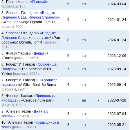
2. Павел Корнев
«Падший»
6
-
2024-03-04
[роман]
,
2016 г.
3. Ярослав Гжендович
«Владыка
Ледяного Сада: Ночной Странник»
9
-
2024-01-24
/ «Pan Lodowego Ogrodu. Tom 1»
[роман]
,
2005 г.
4. Ярослав Гжендович
«Владыка
Ледяного Сада: Конец пути»
/ «Pan
8
-
2024-01-24
Lodowego Ogrodu. Tom 4»
[роман]
,
2012 г.
5. Филип Фармер
«Дейра»
/
6
-
2023-12-06
«Dare»
[роман]
,
1965 г.
6. Роберт И. Говард
«Сокровища
Гвалура»
/ «The Servants of Bit-
7
-
2023-09-14
Yakin»
[рассказ]
,
1935 г.
7. Роберт И. Говард
«...И родится
ведьма»
/ «A Witch Shall Be Born»
6
-
2023-09-14
[рассказ]
,
1934 г.
8. Франсис Карсак
«Пришельцы
ниоткуда»
/ «Ceux de nulle part»
7
-
2023-07-28
[роман]
,
1953 г.
9. Алексей Пехов
«Джанга с
6
-
2023-07-04
тенями»
[роман]
,
2002 г.
10. Алексей Пехов
«Крадущийся в
8
-
2023-05-21
тени»
[роман]
,
2002 г.