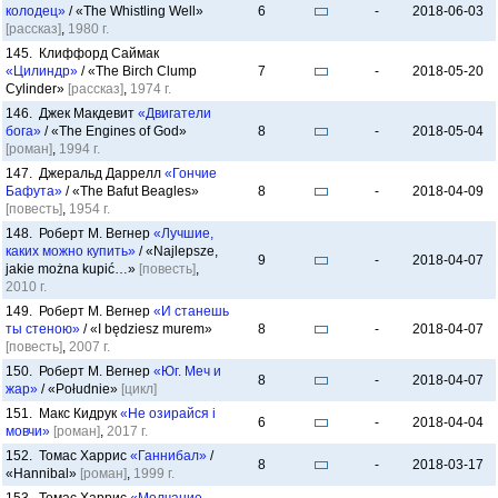
колодец»
/ «The Whistling Well»
6
-
2018-06-03
[рассказ]
,
1980 г.
145. Клиффорд Саймак
«Цилиндр»
/ «The Birch Clump
7
-
2018-05-20
Cylinder»
[рассказ]
,
1974 г.
146. Джек Макдевит
«Двигатели
бога»
/ «The Engines of God»
8
-
2018-05-04
[роман]
,
1994 г.
147. Джеральд Даррелл
«Гончие
Бафута»
/ «The Bafut Beagles»
8
-
2018-04-09
[повесть]
,
1954 г.
148. Роберт М. Вегнер
«Лучшие,
каких можно купить»
/ «Najlepsze,
9
-
2018-04-07
jakie można kupić…»
[повесть]
,
2010 г.
149. Роберт М. Вегнер
«И станешь
ты стеною»
/ «I będziesz murem»
8
-
2018-04-07
[повесть]
,
2007 г.
150. Роберт М. Вегнер
«Юг. Меч и
8
-
2018-04-07
жар»
/ «Południe»
[цикл]
151. Макс Кидрук
«Не озирайся і
6
-
2018-04-04
мовчи»
[роман]
,
2017 г.
152. Томас Харрис
«Ганнибал»
/
8
-
2018-03-17
«Hannibal»
[роман]
,
1999 г.