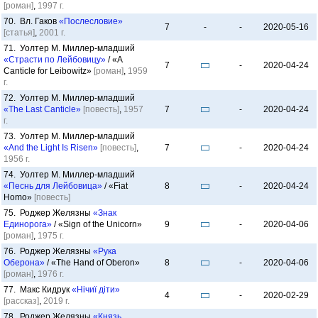
[роман]
,
1997 г.
70. Вл. Гаков
«Послесловие»
7
-
-
2020-05-16
[статья]
,
2001 г.
71. Уолтер М. Миллер-младший
«Страсти по Лейбовицу»
/ «A
7
-
2020-04-24
Canticle for Leibowitz»
[роман]
,
1959
г.
72. Уолтер М. Миллер-младший
«The Last Canticle»
[повесть]
,
1957
7
-
2020-04-24
г.
73. Уолтер М. Миллер-младший
«And the Light Is Risen»
[повесть]
,
7
-
2020-04-24
1956 г.
74. Уолтер М. Миллер-младший
«Песнь для Лейбовица»
/ «Fiat
8
-
2020-04-24
Homo»
[повесть]
75. Роджер Желязны
«Знак
Единорога»
/ «Sign of the Unicorn»
9
-
2020-04-06
[роман]
,
1975 г.
76. Роджер Желязны
«Рука
Оберона»
/ «The Hand of Oberon»
8
-
2020-04-06
[роман]
,
1976 г.
77. Макс Кидрук
«Нічиї діти»
4
-
2020-02-29
[рассказ]
,
2019 г.
78. Роджер Желязны
«Князь