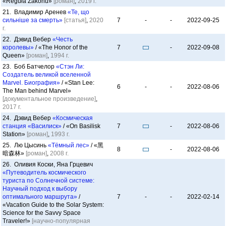
«Reguła Zakonu»
[роман]
,
2019 г.
21. Владимир Аренев
«Те, що
сильніше за смерть»
[статья]
,
2020
7
-
-
2022-09-25
г.
22. Дэвид Вебер
«Честь
королевы»
/ «The Honor of the
7
-
2022-09-08
Queen»
[роман]
,
1994 г.
23. Боб Батчелор
«Стэн Ли:
Создатель великой вселенной
Marvel. Биография»
/ «Stan Lee:
6
-
-
2022-08-06
The Man behind Marvel»
[документальное произведение]
,
2017 г.
24. Дэвид Вебер
«Космическая
станция «Василиск»
/ «On Basilisk
7
-
2022-08-06
Station»
[роман]
,
1993 г.
25. Лю Цысинь
«Тёмный лес»
/ «黑
8
-
2022-08-06
暗森林»
[роман]
,
2008 г.
26. Оливия Коски, Яна Грцевич
«Путеводитель космического
туриста по Солнечной системе:
Научный подход к выбору
оптимального маршрута»
/
7
-
-
2022-02-14
«Vacation Guide to the Solar System:
Science for the Savvy Space
Traveler!»
[научно-популярная