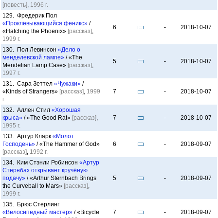
[повесть]
,
1996 г.
129. Фредерик Пол
«Проклёвывающийся феникс»
/
6
-
2018-10-07
«Hatching the Phoenix»
[рассказ]
,
1999 г.
130. Пол Левинсон
«Дело о
менделевской лампе»
/ «The
5
-
2018-10-07
Mendelian Lamp Case»
[рассказ]
,
1997 г.
131. Сара Зеттел
«Чужаки»
/
«Kinds of Strangers»
[рассказ]
,
1999
7
-
2018-10-07
г.
132. Аллен Стил
«Хорошая
крыса»
/ «The Good Rat»
[рассказ]
,
7
-
2018-10-07
1995 г.
133. Артур Кларк
«Молот
Господень»
/ «The Hammer of God»
6
-
2018-09-07
[рассказ]
,
1992 г.
134. Ким Стэнли Робинсон
«Артур
Стернбах открывает кручёную
подачу»
/ «Arthur Sternbach Brings
5
-
2018-09-07
the Curveball to Mars»
[рассказ]
,
1999 г.
135. Брюс Стерлинг
«Велосипедный мастер»
/ «Bicycle
7
-
2018-09-07