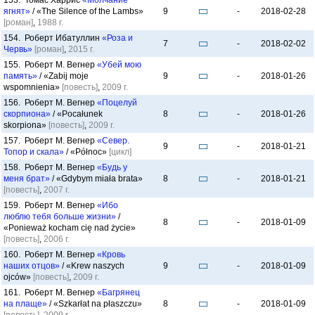
153. Томас Харрис
«Молчание
ягнят»
/ «The Silence of the Lambs»
9
-
2018-02-28
[роман]
,
1988 г.
154. Роберт Ибатуллин
«Роза и
7
-
2018-02-02
Червь»
[роман]
,
2015 г.
155. Роберт М. Вегнер
«Убей мою
память»
/ «Zabij moje
9
-
2018-01-26
wspomnienia»
[повесть]
,
2009 г.
156. Роберт М. Вегнер
«Поцелуй
скорпиона»
/ «Pocałunek
8
-
2018-01-26
skorpiona»
[повесть]
,
2009 г.
157. Роберт М. Вегнер
«Север.
9
-
2018-01-21
Топор и скала»
/ «Północ»
[цикл]
158. Роберт М. Вегнер
«Будь у
меня брат»
/ «Gdybym miała brata»
8
-
2018-01-21
[повесть]
,
2007 г.
159. Роберт М. Вегнер
«Ибо
люблю тебя больше жизни»
/
8
-
2018-01-09
«Ponieważ kocham cię nad życie»
[повесть]
,
2006 г.
160. Роберт М. Вегнер
«Кровь
наших отцов»
/ «Krew naszych
9
-
2018-01-09
ojców»
[повесть]
,
2009 г.
161. Роберт М. Вегнер
«Багрянец
на плаще»
/ «Szkarłat na płaszczu»
8
-
2018-01-09