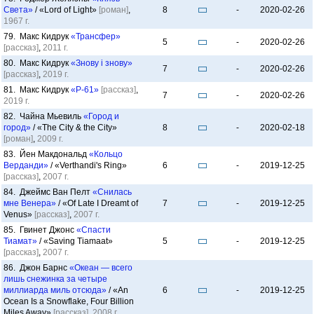
Света»
/ «Lord of Light»
[роман]
,
8
-
2020-02-26
1967 г.
79. Макс Кидрук
«Трансфер»
5
-
2020-02-26
[рассказ]
,
2011 г.
80. Макс Кидрук
«Знову і знову»
7
-
2020-02-26
[рассказ]
,
2019 г.
81. Макс Кидрук
«Р-61»
[рассказ]
,
7
-
2020-02-26
2019 г.
82. Чайна Мьевиль
«Город и
город»
/ «The City & the City»
8
-
2020-02-18
[роман]
,
2009 г.
83. Йен Макдональд
«Кольцо
Верданди»
/ «Verthandi's Ring»
6
-
2019-12-25
[рассказ]
,
2007 г.
84. Джеймс Ван Пелт
«Снилась
мне Венера»
/ «Of Late I Dreamt of
7
-
2019-12-25
Venus»
[рассказ]
,
2007 г.
85. Гвинет Джонс
«Спасти
Тиамат»
/ «Saving Tiamaat»
5
-
2019-12-25
[рассказ]
,
2007 г.
86. Джон Барнс
«Океан — всего
лишь снежинка за четыре
миллиарда миль отсюда»
/ «An
6
-
2019-12-25
Ocean Is a Snowflake, Four Billion
Miles Away»
[рассказ]
,
2008 г.