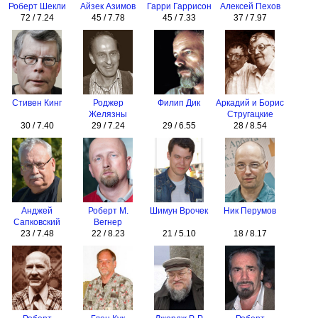
Роберт Шекли
Айзек Азимов
Гарри Гаррисон
Алексей Пехов
72 / 7.24
45 / 7.78
45 / 7.33
37 / 7.97
Стивен Кинг
Роджер
Филип Дик
Аркадий и Борис
Желязны
Стругацкие
30 / 7.40
29 / 7.24
29 / 6.55
28 / 8.54
Анджей
Роберт М.
Шимун Врочек
Ник Перумов
Сапковский
Вегнер
23 / 7.48
22 / 8.23
21 / 5.10
18 / 8.17