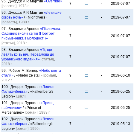
95. Джордж Р. Р. Мартин
«Override»
7
-
2019-07-07
[рассказ]
,
1973 г.
96. Джордж Р. Р. Мартин
«Летящие
сквозь ночь»
/ «Nightflyers»
8
-
2019-07-07
[повесть]
,
1980 г.
97. Владимир Аренев
«Післямова:
Садівник тисячі світів (Портрет
7
-
-
2019-07-07
письменника в молодості)»
[статья]
,
2018 г.
98. Владимир Аренев
«Ті, що
летять крізь ніч. Передмова до
7
-
-
2019-07-07
українського видання»
[статья]
,
2018 г.
99. Роберт М. Вегнер
«Небо цвета
стали»
/ «Niebo ze stali»
[роман]
,
9
-
2019-06-10
2012 г.
100. Джерри Пурнелл
«Легион
Фалькенберга»
/ «Falkenberg's
6
-
2019-05-25
Legion»
[цикл]
101. Джерри Пурнелл
«Принц
наёмников»
/ «Prince of
6
-
2019-05-25
Mercenaries»
[роман]
,
1989 г.
102. Джерри Пурнелл
«Легион
Фалькенберга»
/ «Falkenberg's
7
-
2019-05-13
Legion»
[роман]
,
1990 г.