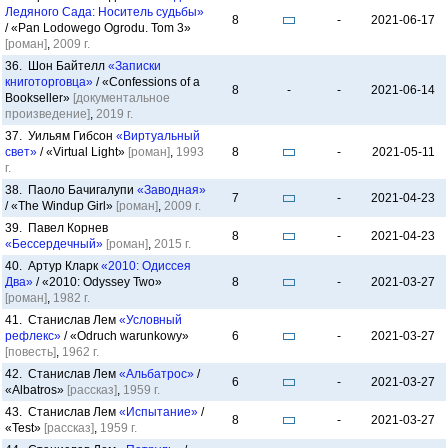
Ледяного Сада: Носитель судьбы»
8
-
2021-06-17
/ «Pan Lodowego Ogrodu. Tom 3»
[роман]
,
2009 г.
36. Шон Байтелл
«Записки
книготорговца»
/ «Confessions of a
8
-
-
2021-06-14
Bookseller»
[документальное
произведение]
,
2019 г.
37. Уильям Гибсон
«Виртуальный
свет»
/ «Virtual Light»
[роман]
,
1993
8
-
2021-05-11
г.
38. Паоло Бачигалупи
«Заводная»
7
-
2021-04-23
/ «The Windup Girl»
[роман]
,
2009 г.
39. Павел Корнев
8
-
2021-04-23
«Бессердечный»
[роман]
,
2015 г.
40. Артур Кларк
«2010: Одиссея
Два»
/ «2010: Odyssey Two»
8
-
2021-03-27
[роман]
,
1982 г.
41. Станислав Лем
«Условный
рефлекс»
/ «Odruch warunkowy»
6
-
2021-03-27
[повесть]
,
1962 г.
42. Станислав Лем
«Альбатрос»
/
6
-
2021-03-27
«Albatros»
[рассказ]
,
1959 г.
43. Станислав Лем
«Испытание»
/
8
-
2021-03-27
«Test»
[рассказ]
,
1959 г.