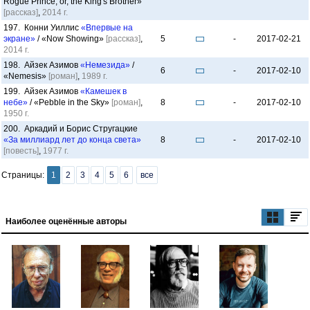
Rogue Prince, or, the King's Brother»
[рассказ]
,
2014 г.
197. Конни Уиллис
«Впервые на
экране»
/ «Now Showing»
[рассказ]
,
5
-
2017-02-21
2014 г.
198. Айзек Азимов
«Немезида»
/
6
-
2017-02-10
«Nemesis»
[роман]
,
1989 г.
199. Айзек Азимов
«Камешек в
небе»
/ «Pebble in the Sky»
[роман]
,
8
-
2017-02-10
1950 г.
200. Аркадий и Борис Стругацкие
«За миллиард лет до конца света»
8
-
2017-02-10
[повесть]
,
1977 г.
Страницы:
1
2
3
4
5
6
все
Наиболее оценённые авторы