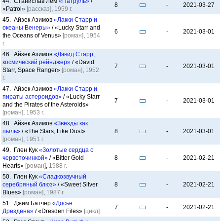
44. Станислав Лем
«Патруль»
/
8
-
2021-03-27
«Patrol»
[рассказ]
,
1959 г.
45. Айзек Азимов
«Лакки Старр и
океаны Венеры»
/ «Lucky Starr and
6
-
2021-03-01
the Oceans of Venus»
[роман]
,
1954
г.
46. Айзек Азимов
«Дэвид Старр,
космический рейнджер»
/ «David
7
-
2021-03-01
Starr, Space Ranger»
[роман]
,
1952
г.
47. Айзек Азимов
«Лакки Старр и
пираты астероидов»
/ «Lucky Starr
7
-
2021-03-01
and the Pirates of the Asteroids»
[роман]
,
1953 г.
48. Айзек Азимов
«Звёзды как
пыль»
/ «The Stars, Like Dust»
8
-
2021-03-01
[роман]
,
1951 г.
49. Глен Кук
«Золотые сердца с
червоточинкой»
/ «Bitter Gold
8
-
2021-02-21
Hearts»
[роман]
,
1988 г.
50. Глен Кук
«Сладкозвучный
серебряный блюз»
/ «Sweet Silver
8
-
2021-02-21
Blues»
[роман]
,
1987 г.
51. Джим Батчер
«Досье
7
-
2021-02-21
Дрездена»
/ «Dresden Files»
[цикл]