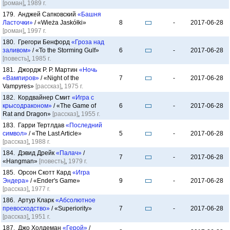
[роман]
,
1989 г.
179. Анджей Сапковский
«Башня
Ласточки»
/ «Wieża Jaskółki»
8
-
2017-06-28
[роман]
,
1997 г.
180. Грегори Бенфорд
«Гроза над
заливом»
/ «To the Storming Gulf»
6
-
2017-06-28
[повесть]
,
1985 г.
181. Джордж Р. Р. Мартин
«Ночь
«Вампиров»
/ «Night of the
7
-
2017-06-28
Vampyres»
[рассказ]
,
1975 г.
182. Кордвайнер Смит
«Игра с
крысодраконом»
/ «The Game of
6
-
2017-06-28
Rat and Dragon»
[рассказ]
,
1955 г.
183. Гарри Тертлдав
«Последний
символ»
/ «The Last Article»
5
-
2017-06-28
[рассказ]
,
1988 г.
184. Дэвид Дрейк
«Палач»
/
7
-
2017-06-28
«Hangman»
[повесть]
,
1979 г.
185. Орсон Скотт Кард
«Игра
Эндера»
/ «Ender's Game»
9
-
2017-06-28
[рассказ]
,
1977 г.
186. Артур Кларк
«Абсолютное
превосходство»
/ «Superiority»
7
-
2017-06-28
[рассказ]
,
1951 г.
187. Джо Холдеман
«Герой»
/