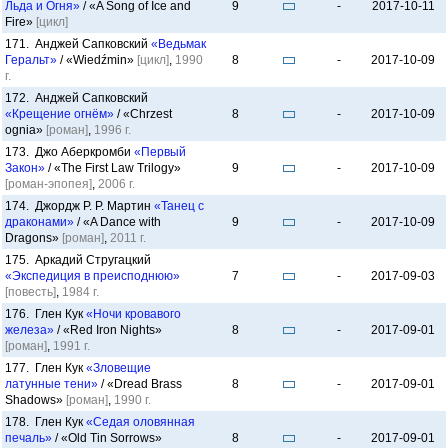
Льда и Огня»
/ «A Song of Ice and
9
-
2017-10-11
Fire»
[цикл]
171. Анджей Сапковский
«Ведьмак
Геральт»
/ «Wiedźmin»
[цикл]
,
1990
8
-
2017-10-09
г.
172. Анджей Сапковский
«Крещение огнём»
/ «Chrzest
8
-
2017-10-09
ognia»
[роман]
,
1996 г.
173. Джо Аберкромби
«Первый
Закон»
/ «The First Law Trilogy»
9
-
2017-10-09
[роман-эпопея]
,
2006 г.
174. Джордж Р. Р. Мартин
«Танец с
драконами»
/ «A Dance with
9
-
2017-10-09
Dragons»
[роман]
,
2011 г.
175. Аркадий Стругацкий
«Экспедиция в преисподнюю»
7
-
2017-09-03
[повесть]
,
1984 г.
176. Глен Кук
«Ночи кровавого
железа»
/ «Red Iron Nights»
8
-
2017-09-01
[роман]
,
1991 г.
177. Глен Кук
«Зловещие
латунные тени»
/ «Dread Brass
8
-
2017-09-01
Shadows»
[роман]
,
1990 г.
178. Глен Кук
«Седая оловянная
печаль»
/ «Old Tin Sorrows»
8
-
2017-09-01