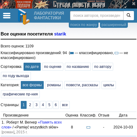
ЛАБОРАТОРИЯ
ФАНТАСТИКИ
поиск по жанру
расширенный
Все оценки посетителя
starik
Всего оценок: 1109
Классифицировано произведений: 94 (
— классифицировано,
— не
классифицировано)
Сортировка:
по дате
по оценке
по названию
по автору
по году выхода
Категория:
все формы
романы
повести, рассказы
циклы
графические пр-ния
Страницы:
1
2
3
4
5
6
все
Произведение
Оценка
Классиф.
Отзыв
Дата
1. Роберт М. Вегнер
«Память всех
слов»
/ «Pamięć wszystkich słów»
8
-
2024-10-03
[роман]
,
2015 г.