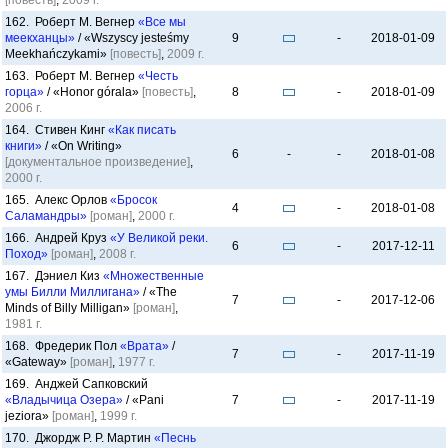
[повесть]
,
2009 г.
162. Роберт М. Вегнер
«Все мы
меекханцы»
/ «Wszyscy jesteśmy
9
-
2018-01-09
Meekhańczykami»
[повесть]
,
2009 г.
163. Роберт М. Вегнер
«Честь
горца»
/ «Honor górala»
[повесть]
,
8
-
2018-01-09
2006 г.
164. Стивен Кинг
«Как писать
книги»
/ «On Writing»
6
-
-
2018-01-08
[документальное произведение]
,
2000 г.
165. Алекс Орлов
«Бросок
4
-
2018-01-08
Саламандры»
[роман]
,
2000 г.
166. Андрей Круз
«У Великой реки.
6
-
2017-12-11
Поход»
[роман]
,
2008 г.
167. Дэниел Киз
«Множественные
умы Билли Миллигана»
/ «The
7
-
2017-12-06
Minds of Billy Milligan»
[роман]
,
1981 г.
168. Фредерик Пол
«Врата»
/
7
-
2017-11-19
«Gateway»
[роман]
,
1977 г.
169. Анджей Сапковский
«Владычица Озера»
/ «Pani
7
-
2017-11-19
jeziora»
[роман]
,
1999 г.
170. Джордж Р. Р. Мартин
«Песнь