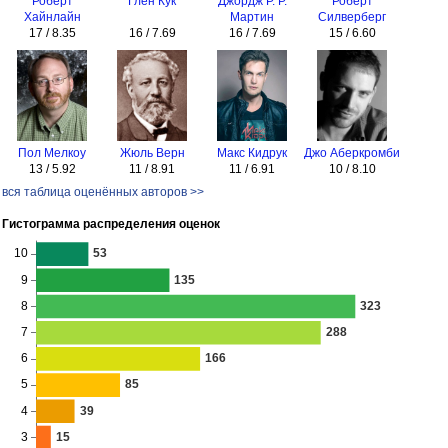
Роберт
Глен Кук
Джордж Р. Р.
Роберт
Хайнлайн
Мартин
Силверберг
17 / 8.35
16 / 7.69
16 / 7.69
15 / 6.60
Пол Мелкоу
Жюль Верн
Макс Кидрук
Джо Аберкромби
13 / 5.92
11 / 8.91
11 / 6.91
10 / 8.10
вся таблица оценённых авторов >>
Гистограмма распределения оценок