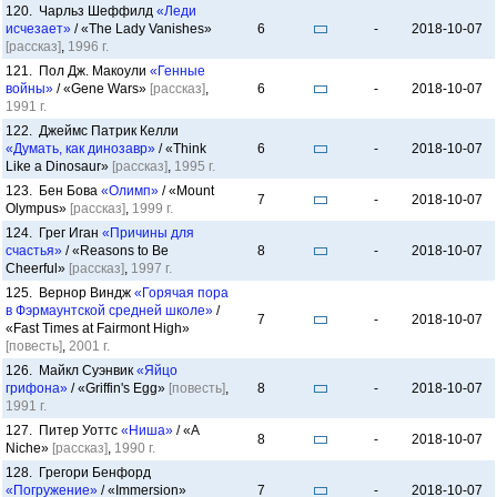
120. Чарльз Шеффилд
«Леди
исчезает»
/ «The Lady Vanishes»
6
-
2018-10-07
[рассказ]
,
1996 г.
121. Пол Дж. Макоули
«Генные
войны»
/ «Gene Wars»
[рассказ]
,
6
-
2018-10-07
1991 г.
122. Джеймс Патрик Келли
«Думать, как динозавр»
/ «Think
6
-
2018-10-07
Like a Dinosaur»
[рассказ]
,
1995 г.
123. Бен Бова
«Олимп»
/ «Mount
7
-
2018-10-07
Olympus»
[рассказ]
,
1999 г.
124. Грег Иган
«Причины для
счастья»
/ «Reasons to Be
8
-
2018-10-07
Cheerful»
[рассказ]
,
1997 г.
125. Вернор Виндж
«Горячая пора
в Фэрмаунтской средней школе»
/
7
-
2018-10-07
«Fast Times at Fairmont High»
[повесть]
,
2001 г.
126. Майкл Суэнвик
«Яйцо
грифона»
/ «Griffin's Egg»
[повесть]
,
8
-
2018-10-07
1991 г.
127. Питер Уоттс
«Ниша»
/ «A
8
-
2018-10-07
Niche»
[рассказ]
,
1990 г.
128. Грегори Бенфорд
«Погружение»
/ «Immersion»
7
-
2018-10-07