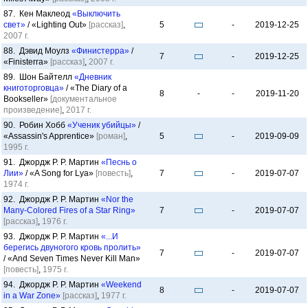
87. Кен Маклеод
«Выключить
свет»
/ «Lighting Out»
[рассказ]
,
5
-
2019-12-25
2007 г.
88. Дэвид Моулз
«Финистерра»
/
7
-
2019-12-25
«Finisterra»
[рассказ]
,
2007 г.
89. Шон Байтелл
«Дневник
книготорговца»
/ «The Diary of a
8
-
-
2019-11-20
Bookseller»
[документальное
произведение]
,
2017 г.
90. Робин Хобб
«Ученик убийцы»
/
«Assassin's Apprentice»
[роман]
,
5
-
2019-09-09
1995 г.
91. Джордж Р. Р. Мартин
«Песнь о
Лии»
/ «A Song for Lya»
[повесть]
,
7
-
2019-07-07
1974 г.
92. Джордж Р. Р. Мартин
«Nor the
Many-Colored Fires of a Star Ring»
7
-
2019-07-07
[рассказ]
,
1976 г.
93. Джордж Р. Р. Мартин
«...И
берегись двуногого кровь пролить»
7
-
2019-07-07
/ «And Seven Times Never Kill Man»
[повесть]
,
1975 г.
94. Джордж Р. Р. Мартин
«Weekend
8
-
2019-07-07
in a War Zone»
[рассказ]
,
1977 г.