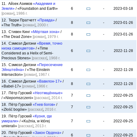
11. Айзек Азимов
«Академия и
Земля»
/ «Foundation and Earth»
6
-
2023-03-18
[роман]
,
1986 г.
12. Терри Пратчетт
«Правда»
/
8
-
2023-01-26
«The Truth»
[роман]
,
2000 г.
13. Стивен Кинг
«Мёртвая зона»
/
8
-
2023-01-26
«The Dead Zone»
[роман]
,
1979 г.
14. Сэмюэл Дилэни
«Время, точно
низка самоцветов»
/ «Time
6
-
2022-11-28
Considered as a Helix of Semi-
Precious Stones»
[рассказ]
,
1968 г.
15. Сэмюэл Дилэни
«Пересечение
Эйнштейна»
/ «The Einstein
6
-
2022-11-28
Intersection»
[роман]
,
1967 г.
16. Сэмюэл Дилэни
«Вавилон-17»
/
8
-
2022-11-28
«Babel-17»
[роман]
,
1966 г.
17. Пётр Гурский
«Неотмщённые»
7
-
2022-09-25
/ «Niepomszczeni»
[рассказ]
,
2014 г.
18. Пётр Гурский
«Гнев богов»
/
7
-
2022-09-25
«Złość bogów»
[рассказ]
,
2016 г.
19. Пётр Гурский
«Кузня, где
умирали»
/ «Kuźnia, w której
7
-
2022-09-25
umierali»
[рассказ]
,
2013 г.
20. Пётр Гурский
«Закон Ордена»
/
6
-
2022-09-25