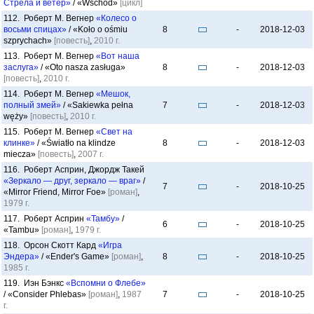
Стрела и ветер»
/ «Wschód»
[цикл]
112. Роберт М. Вегнер
«Колесо о
восьми спицах»
/ «Koło o ośmiu
8
-
2018-12-03
szprychach»
[повесть]
,
2010 г.
113. Роберт М. Вегнер
«Вот наша
заслуга»
/ «Oto nasza zasługa»
8
-
2018-12-03
[повесть]
,
2010 г.
114. Роберт М. Вегнер
«Мешок,
полный змей»
/ «Sakiewka pełna
7
-
2018-12-03
węży»
[повесть]
,
2010 г.
115. Роберт М. Вегнер
«Свет на
клинке»
/ «Światło na klindze
8
-
2018-12-03
miecza»
[повесть]
,
2007 г.
116. Роберт Асприн, Джордж Такей
«Зеркало — друг, зеркало — враг»
/
7
-
2018-10-25
«Mirror Friend, Mirror Foe»
[роман]
,
1979 г.
117. Роберт Асприн
«Тамбу»
/
6
-
2018-10-25
«Tambu»
[роман]
,
1979 г.
118. Орсон Скотт Кард
«Игра
Эндера»
/ «Ender's Game»
[роман]
,
8
-
2018-10-25
1985 г.
119. Иэн Бэнкс
«Вспомни о Флебе»
/ «Consider Phlebas»
[роман]
,
1987
7
-
2018-10-25
г.