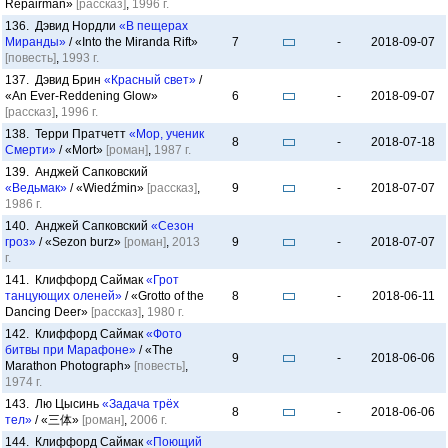
Repairman»
[рассказ]
,
1996 г.
136. Дэвид Нордли
«В пещерах
Миранды»
/ «Into the Miranda Rift»
7
-
2018-09-07
[повесть]
,
1993 г.
137. Дэвид Брин
«Красный свет»
/
«An Ever-Reddening Glow»
6
-
2018-09-07
[рассказ]
,
1996 г.
138. Терри Пратчетт
«Мор, ученик
8
-
2018-07-18
Смерти»
/ «Mort»
[роман]
,
1987 г.
139. Анджей Сапковский
«Ведьмак»
/ «Wiedźmin»
[рассказ]
,
9
-
2018-07-07
1986 г.
140. Анджей Сапковский
«Сезон
гроз»
/ «Sezon burz»
[роман]
,
2013
9
-
2018-07-07
г.
141. Клиффорд Саймак
«Грот
танцующих оленей»
/ «Grotto of the
8
-
2018-06-11
Dancing Deer»
[рассказ]
,
1980 г.
142. Клиффорд Саймак
«Фото
битвы при Марафоне»
/ «The
9
-
2018-06-06
Marathon Photograph»
[повесть]
,
1974 г.
143. Лю Цысинь
«Задача трёх
8
-
2018-06-06
тел»
/ «三体»
[роман]
,
2006 г.
144. Клиффорд Саймак
«Поющий