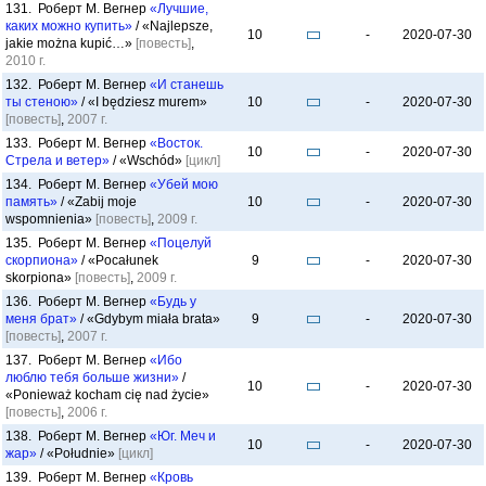
131. Роберт М. Вегнер
«Лучшие,
каких можно купить»
/ «Najlepsze,
10
-
2020-07-30
jakie można kupić…»
[повесть]
,
2010 г.
132. Роберт М. Вегнер
«И станешь
ты стеною»
/ «I będziesz murem»
10
-
2020-07-30
[повесть]
,
2007 г.
133. Роберт М. Вегнер
«Восток.
10
-
2020-07-30
Стрела и ветер»
/ «Wschód»
[цикл]
134. Роберт М. Вегнер
«Убей мою
память»
/ «Zabij moje
10
-
2020-07-30
wspomnienia»
[повесть]
,
2009 г.
135. Роберт М. Вегнер
«Поцелуй
скорпиона»
/ «Pocałunek
9
-
2020-07-30
skorpiona»
[повесть]
,
2009 г.
136. Роберт М. Вегнер
«Будь у
меня брат»
/ «Gdybym miała brata»
9
-
2020-07-30
[повесть]
,
2007 г.
137. Роберт М. Вегнер
«Ибо
люблю тебя больше жизни»
/
10
-
2020-07-30
«Ponieważ kocham cię nad życie»
[повесть]
,
2006 г.
138. Роберт М. Вегнер
«Юг. Меч и
10
-
2020-07-30
жар»
/ «Południe»
[цикл]
139. Роберт М. Вегнер
«Кровь