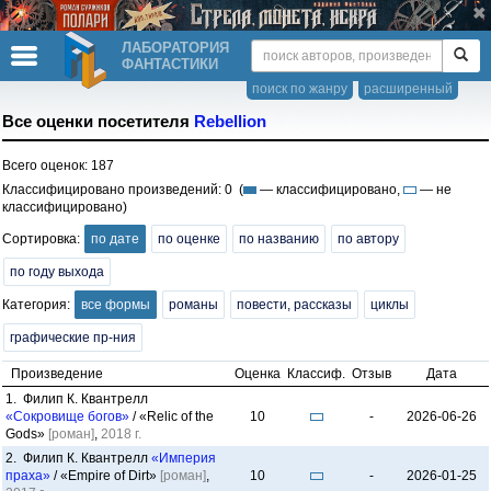
ЛАБОРАТОРИЯ
ФАНТАСТИКИ
поиск по жанру
расширенный
Все оценки посетителя
Rebellion
Всего оценок: 187
Классифицировано произведений: 0 (
— классифицировано,
— не
классифицировано)
Сортировка:
по дате
по оценке
по названию
по автору
по году выхода
Категория:
все формы
романы
повести, рассказы
циклы
графические пр-ния
Произведение
Оценка
Классиф.
Отзыв
Дата
1. Филип К. Квантрелл
«Сокровище богов»
/ «Relic of the
10
-
2026-06-26
Gods»
[роман]
,
2018 г.
2. Филип К. Квантрелл
«Империя
праха»
/ «Empire of Dirt»
[роман]
,
10
-
2026-01-25