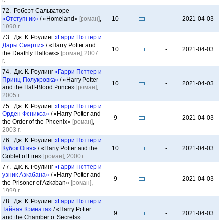
г.
72. Роберт Сальваторе
«Отступник»
/ «Homeland»
[роман]
,
10
-
2021-04-03
1990 г.
73. Дж. К. Роулинг
«Гарри Поттер и
Дары Смерти»
/ «Harry Potter and
10
-
2021-04-03
the Deathly Hallows»
[роман]
,
2007
г.
74. Дж. К. Роулинг
«Гарри Поттер и
Принц-Полукровка»
/ «Harry Potter
10
-
2021-04-03
and the Half-Blood Prince»
[роман]
,
2005 г.
75. Дж. К. Роулинг
«Гарри Поттер и
Орден Феникса»
/ «Harry Potter and
9
-
2021-04-03
the Order of the Phoenix»
[роман]
,
2003 г.
76. Дж. К. Роулинг
«Гарри Поттер и
Кубок Огня»
/ «Harry Potter and the
10
-
2021-04-03
Goblet of Fire»
[роман]
,
2000 г.
77. Дж. К. Роулинг
«Гарри Поттер и
узник Азкабана»
/ «Harry Potter and
9
-
2021-04-03
the Prisoner of Azkaban»
[роман]
,
1999 г.
78. Дж. К. Роулинг
«Гарри Поттер и
Тайная Комната»
/ «Harry Potter
9
-
2021-04-03
and the Chamber of Secrets»