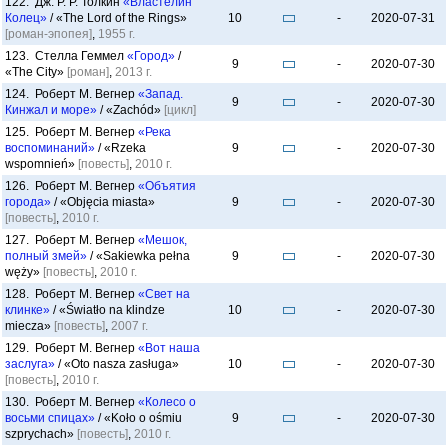
122. Дж. Р. Р. Толкин
«Властелин
Колец»
/ «The Lord of the Rings»
10
-
2020-07-31
[роман-эпопея]
,
1955 г.
123. Стелла Геммел
«Город»
/
9
-
2020-07-30
«The City»
[роман]
,
2013 г.
124. Роберт М. Вегнер
«Запад.
9
-
2020-07-30
Кинжал и море»
/ «Zachód»
[цикл]
125. Роберт М. Вегнер
«Река
воспоминаний»
/ «Rzeka
9
-
2020-07-30
wspomnień»
[повесть]
,
2010 г.
126. Роберт М. Вегнер
«Объятия
города»
/ «Objęcia miasta»
9
-
2020-07-30
[повесть]
,
2010 г.
127. Роберт М. Вегнер
«Мешок,
полный змей»
/ «Sakiewka pełna
9
-
2020-07-30
węży»
[повесть]
,
2010 г.
128. Роберт М. Вегнер
«Свет на
клинке»
/ «Światło na klindze
10
-
2020-07-30
miecza»
[повесть]
,
2007 г.
129. Роберт М. Вегнер
«Вот наша
заслуга»
/ «Oto nasza zasługa»
10
-
2020-07-30
[повесть]
,
2010 г.
130. Роберт М. Вегнер
«Колесо о
восьми спицах»
/ «Koło o ośmiu
9
-
2020-07-30
szprychach»
[повесть]
,
2010 г.