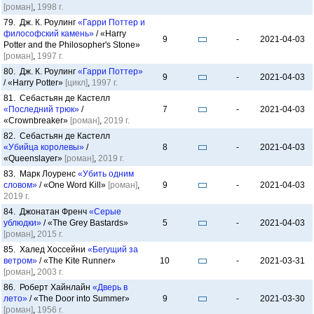
[роман]
,
1998 г.
79. Дж. К. Роулинг
«Гарри Поттер и
философский камень»
/ «Harry
9
-
2021-04-03
Potter and the Philosopher's Stone»
[роман]
,
1997 г.
80. Дж. К. Роулинг
«Гарри Поттер»
9
-
2021-04-03
/ «Harry Potter»
[цикл]
,
1997 г.
81. Себастьян де Кастелл
«Последний трюк»
/
7
-
2021-04-03
«Crownbreaker»
[роман]
,
2019 г.
82. Себастьян де Кастелл
«Убийца королевы»
/
8
-
2021-04-03
«Queenslayer»
[роман]
,
2019 г.
83. Марк Лоуренс
«Убить одним
словом»
/ «One Word Kill»
[роман]
,
9
-
2021-04-03
2019 г.
84. Джонатан Френч
«Серые
ублюдки»
/ «The Grey Bastards»
5
-
2021-04-03
[роман]
,
2015 г.
85. Халед Хоссейни
«Бегущий за
ветром»
/ «The Kite Runner»
10
-
2021-03-31
[роман]
,
2003 г.
86. Роберт Хайнлайн
«Дверь в
лето»
/ «The Door into Summer»
9
-
2021-03-30
[роман]
,
1956 г.