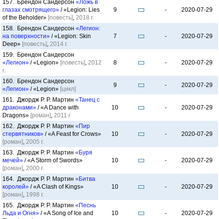
157. Брендон Сандерсон
«Ложь в
глазах смотрящего»
/ «Legion: Lies
9
-
2020-07-29
of the Beholder»
[повесть]
,
2018 г.
158. Брендон Сандерсон
«Легион:
на поверхности»
/ «Legion: Skin
7
-
2020-07-29
Deep»
[повесть]
,
2014 г.
159. Брендон Сандерсон
«Легион»
/ «Legion»
[повесть]
,
2012
8
-
2020-07-29
г.
160. Брендон Сандерсон
9
-
2020-07-29
«Легион»
/ «Legion»
[цикл]
161. Джордж Р. Р. Мартин
«Танец с
драконами»
/ «A Dance with
10
-
2020-07-29
Dragons»
[роман]
,
2011 г.
162. Джордж Р. Р. Мартин
«Пир
стервятников»
/ «A Feast for Crows»
10
-
2020-07-29
[роман]
,
2005 г.
163. Джордж Р. Р. Мартин
«Буря
мечей»
/ «A Storm of Swords»
10
-
2020-07-29
[роман]
,
2000 г.
164. Джордж Р. Р. Мартин
«Битва
королей»
/ «A Clash of Kings»
10
-
2020-07-29
[роман]
,
1998 г.
165. Джордж Р. Р. Мартин
«Песнь
Льда и Огня»
/ «A Song of Ice and
10
-
2020-07-29