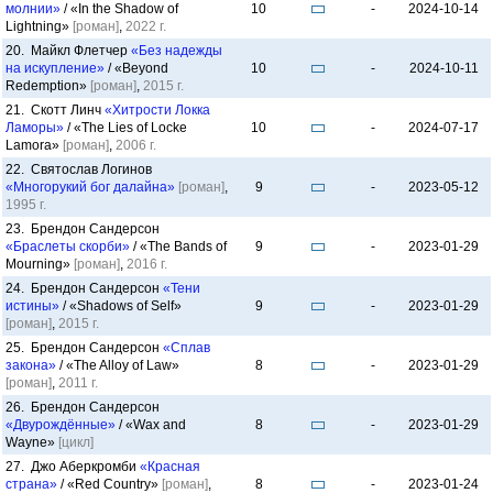
молнии»
/ «In the Shadow of
10
-
2024-10-14
Lightning»
[роман]
,
2022 г.
20. Майкл Флетчер
«Без надежды
на искупление»
/ «Beyond
10
-
2024-10-11
Redemption»
[роман]
,
2015 г.
21. Скотт Линч
«Хитрости Локка
Ламоры»
/ «The Lies of Locke
10
-
2024-07-17
Lamora»
[роман]
,
2006 г.
22. Святослав Логинов
«Многорукий бог далайна»
[роман]
,
9
-
2023-05-12
1995 г.
23. Брендон Сандерсон
«Браслеты скорби»
/ «The Bands of
9
-
2023-01-29
Mourning»
[роман]
,
2016 г.
24. Брендон Сандерсон
«Тени
истины»
/ «Shadows of Self»
9
-
2023-01-29
[роман]
,
2015 г.
25. Брендон Сандерсон
«Сплав
закона»
/ «The Alloy of Law»
8
-
2023-01-29
[роман]
,
2011 г.
26. Брендон Сандерсон
«Двурождённые»
/ «Wax and
8
-
2023-01-29
Wayne»
[цикл]
27. Джо Аберкромби
«Красная
страна»
/ «Red Country»
[роман]
,
8
-
2023-01-24