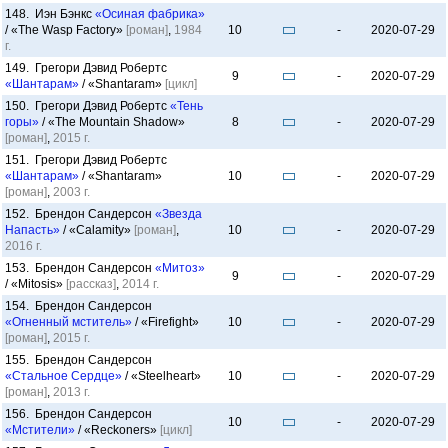
148. Иэн Бэнкс
«Осиная фабрика»
/ «The Wasp Factory»
[роман]
,
1984
10
-
2020-07-29
г.
149. Грегори Дэвид Робертс
9
-
2020-07-29
«Шантарам»
/ «Shantaram»
[цикл]
150. Грегори Дэвид Робертс
«Тень
горы»
/ «The Mountain Shadow»
8
-
2020-07-29
[роман]
,
2015 г.
151. Грегори Дэвид Робертс
«Шантарам»
/ «Shantaram»
10
-
2020-07-29
[роман]
,
2003 г.
152. Брендон Сандерсон
«Звезда
Напасть»
/ «Calamity»
[роман]
,
10
-
2020-07-29
2016 г.
153. Брендон Сандерсон
«Митоз»
9
-
2020-07-29
/ «Mitosis»
[рассказ]
,
2014 г.
154. Брендон Сандерсон
«Огненный мститель»
/ «Firefight»
10
-
2020-07-29
[роман]
,
2015 г.
155. Брендон Сандерсон
«Стальное Сердце»
/ «Steelheart»
10
-
2020-07-29
[роман]
,
2013 г.
156. Брендон Сандерсон
10
-
2020-07-29
«Мстители»
/ «Reckoners»
[цикл]