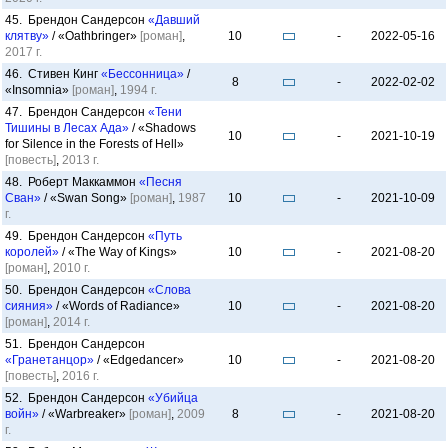
45. Брендон Сандерсон
«Давший
клятву»
/ «Oathbringer»
[роман]
,
10
-
2022-05-16
2017 г.
46. Стивен Кинг
«Бессонница»
/
8
-
2022-02-02
«Insomnia»
[роман]
,
1994 г.
47. Брендон Сандерсон
«Тени
Тишины в Лесах Ада»
/ «Shadows
10
-
2021-10-19
for Silence in the Forests of Hell»
[повесть]
,
2013 г.
48. Роберт Маккаммон
«Песня
Сван»
/ «Swan Song»
[роман]
,
1987
10
-
2021-10-09
г.
49. Брендон Сандерсон
«Путь
королей»
/ «The Way of Kings»
10
-
2021-08-20
[роман]
,
2010 г.
50. Брендон Сандерсон
«Слова
сияния»
/ «Words of Radiance»
10
-
2021-08-20
[роман]
,
2014 г.
51. Брендон Сандерсон
«Гранетанцор»
/ «Edgedancer»
10
-
2021-08-20
[повесть]
,
2016 г.
52. Брендон Сандерсон
«Убийца
войн»
/ «Warbreaker»
[роман]
,
2009
8
-
2021-08-20
г.