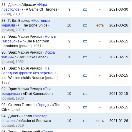
87. Дэниел Абрахам
«Игра
престолов»
/ «A Game Of Thrones»
9
-
2021-03-30
[цикл]
,
2011 г.
88. Р. Дж. Баркер
«Костяные
корабли»
/ «The Bone Ships»
10
есть
2021-03-26
[роман]
,
2019 г.
89. Эрих Мария Ремарк
«Ночь в
Лиссабоне»
/ «Die Nacht von
9
-
2021-02-15
Lissabon»
[роман]
,
1961 г.
90. Эрих Мария Ремарк
«Искра
жизни»
/ «Der Funke Leben»
10
-
2021-02-15
[роман]
,
1952 г.
91. Эрих Мария Ремарк
«На
Западном фронте без перемен»
/
8
-
2021-02-15
«Im Westen nichts Neues»
[роман]
,
1928 г.
92. Эрих Мария Ремарк
«Три
товарища»
/ «Drei Kameraden»
10
-
2021-02-15
[роман]
,
1936 г.
93. Стелла Геммел
«Город»
/ «The
9
-
2021-02-15
City»
[цикл]
94. Джастин Колл
«Мастер
печали»
/ «Master of Sorrows»
10
есть
2021-01-26
[роман]
,
2019 г.