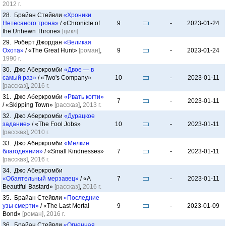
2012 г.
28. Брайан Стейвли
«Хроники
Нетёсаного трона»
/ «Chronicle of
9
-
2023-01-24
the Unhewn Throne»
[цикл]
29. Роберт Джордан
«Великая
Охота»
/ «The Great Hunt»
[роман]
,
9
-
2023-01-24
1990 г.
30. Джо Аберкромби
«Двое — в
самый раз»
/ «Two's Company»
10
-
2023-01-11
[рассказ]
,
2016 г.
31. Джо Аберкромби
«Рвать когти»
7
-
2023-01-11
/ «Skipping Town»
[рассказ]
,
2013 г.
32. Джо Аберкромби
«Дурацкое
задание»
/ «The Fool Jobs»
10
-
2023-01-11
[рассказ]
,
2010 г.
33. Джо Аберкромби
«Мелкие
благодеяния»
/ «Small Kindnesses»
7
-
2023-01-11
[рассказ]
,
2016 г.
34. Джо Аберкромби
«Обаятельный мерзавец»
/ «A
7
-
2023-01-11
Beautiful Bastard»
[рассказ]
,
2016 г.
35. Брайан Стейвли
«Последние
узы смерти»
/ «The Last Mortal
9
-
2023-01-09
Bond»
[роман]
,
2016 г.
36. Брайан Стейвли
«Огненная