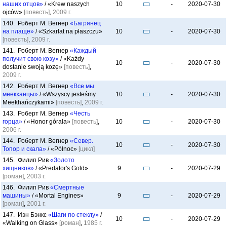
наших отцов»
/ «Krew naszych
10
-
2020-07-30
ojców»
[повесть]
,
2009 г.
140. Роберт М. Вегнер
«Багрянец
на плаще»
/ «Szkarłat na płaszczu»
10
-
2020-07-30
[повесть]
,
2009 г.
141. Роберт М. Вегнер
«Каждый
получит свою козу»
/ «Każdy
10
-
2020-07-30
dostanie swoją kozę»
[повесть]
,
2009 г.
142. Роберт М. Вегнер
«Все мы
меекханцы»
/ «Wszyscy jesteśmy
10
-
2020-07-30
Meekhańczykami»
[повесть]
,
2009 г.
143. Роберт М. Вегнер
«Честь
горца»
/ «Honor górala»
[повесть]
,
10
-
2020-07-30
2006 г.
144. Роберт М. Вегнер
«Север.
10
-
2020-07-30
Топор и скала»
/ «Północ»
[цикл]
145. Филип Рив
«Золото
хищников»
/ «Predator's Gold»
9
-
2020-07-29
[роман]
,
2003 г.
146. Филип Рив
«Смертные
машины»
/ «Mortal Engines»
9
-
2020-07-29
[роман]
,
2001 г.
147. Иэн Бэнкс
«Шаги по стеклу»
/
10
-
2020-07-29
«Walking on Glass»
[роман]
,
1985 г.