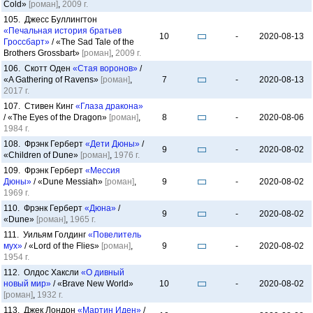
Cold»
[роман]
,
2009 г.
105. Джесс Буллингтон
«Печальная история братьев
10
-
2020-08-13
Гроссбарт»
/ «The Sad Tale of the
Brothers Grossbart»
[роман]
,
2009 г.
106. Скотт Оден
«Стая воронов»
/
«A Gathering of Ravens»
[роман]
,
7
-
2020-08-13
2017 г.
107. Стивен Кинг
«Глаза дракона»
/ «The Eyes of the Dragon»
[роман]
,
8
-
2020-08-06
1984 г.
108. Фрэнк Герберт
«Дети Дюны»
/
9
-
2020-08-02
«Children of Dune»
[роман]
,
1976 г.
109. Фрэнк Герберт
«Мессия
Дюны»
/ «Dune Messiah»
[роман]
,
9
-
2020-08-02
1969 г.
110. Фрэнк Герберт
«Дюна»
/
9
-
2020-08-02
«Dune»
[роман]
,
1965 г.
111. Уильям Голдинг
«Повелитель
мух»
/ «Lord of the Flies»
[роман]
,
9
-
2020-08-02
1954 г.
112. Олдос Хаксли
«О дивный
новый мир»
/ «Brave New World»
10
-
2020-08-02
[роман]
,
1932 г.
113. Джек Лондон
«Мартин Иден»
/