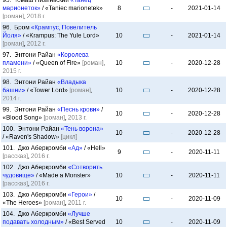
95. Томаш Низиньский
«Танец
марионеток»
/ «Taniec marionetek»
8
-
2021-01-14
[роман]
,
2018 г.
96. Бром
«Крампус, Повелитель
Йоля»
/ «Krampus: The Yule Lord»
10
-
2021-01-14
[роман]
,
2012 г.
97. Энтони Райан
«Королева
пламени»
/ «Queen of Fire»
[роман]
,
10
-
2020-12-28
2015 г.
98. Энтони Райан
«Владыка
башни»
/ «Tower Lord»
[роман]
,
10
-
2020-12-28
2014 г.
99. Энтони Райан
«Песнь крови»
/
10
-
2020-12-28
«Blood Song»
[роман]
,
2013 г.
100. Энтони Райан
«Тень ворона»
10
-
2020-12-28
/ «Raven's Shadow»
[цикл]
101. Джо Аберкромби
«Ад»
/ «Hell»
9
-
2020-11-11
[рассказ]
,
2016 г.
102. Джо Аберкромби
«Сотворить
чудовище»
/ «Made a Monster»
10
-
2020-11-11
[рассказ]
,
2016 г.
103. Джо Аберкромби
«Герои»
/
10
-
2020-11-09
«The Heroes»
[роман]
,
2011 г.
104. Джо Аберкромби
«Лучше
подавать холодным»
/ «Best Served
10
-
2020-11-09