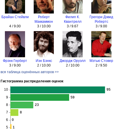
Брайан Стейвли
Роберт
Филип К.
Грегори Дэвид
Маккаммон
Квантрелл
Робертс
4 / 9.00
3 / 10.00
3 / 9.67
3 / 9.00
Фрэнк Герберт
Иэн Бэнкс
Джордж Оруэлл
Мэтью Стовер
3 / 9.00
2 / 10.00
2 / 10.00
2 / 9.50
вся таблица оценённых авторов >>
Гистограмма распределения оценок