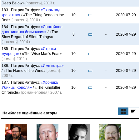
Deep Below»
[повесть]
,
2013 г.
183. Патрик Ротфусс
«Тварь под
кроватью»
/ «The Thing Beneath the
10
-
2020-07-29
Bed»
[повесть]
,
2010 г.
184. Патрик Ротфусс
«Спокойное
достоинство безмолвия»
/ «The
8
-
2020-07-29
Slow Regard of Silent Things»
[повесть]
,
2014 г.
185. Патрик Ротфусс
«Страхи
мудреца»
/ «The Wise Man's Fear»
10
-
2020-07-29
[роман]
,
2011 г.
186. Патрик Ротфусс
«Имя ветра»
/ «The Name of the Wind»
[роман]
,
10
-
2020-07-29
2007 г.
187. Патрик Ротфусс
«Хроника
Убийцы Короля»
/ «The Kingkiller
10
-
2020-07-29
Chronicle»
[роман-эпопея]
,
2007 г.
Наиболее оценённые авторы