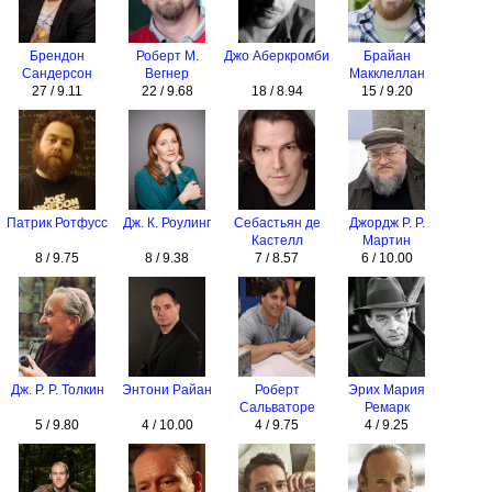
Брендон
Роберт М.
Джо Аберкромби
Брайан
Сандерсон
Вегнер
Макклеллан
27 / 9.11
22 / 9.68
18 / 8.94
15 / 9.20
Патрик Ротфусс
Дж. К. Роулинг
Себастьян де
Джордж Р. Р.
Кастелл
Мартин
8 / 9.75
8 / 9.38
7 / 8.57
6 / 10.00
Дж. Р. Р. Толкин
Энтони Райан
Роберт
Эрих Мария
Сальваторе
Ремарк
5 / 9.80
4 / 10.00
4 / 9.75
4 / 9.25