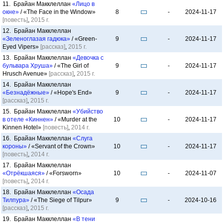
11. Брайан Макклеллан
«Лицо в
окне»
/ «The Face in the Window»
8
-
2024-11-17
[повесть]
,
2015 г.
12. Брайан Макклеллан
«Зеленоглазая гадюка»
/ «Green-
9
-
2024-11-17
Eyed Vipers»
[рассказ]
,
2015 г.
13. Брайан Макклеллан
«Девочка с
бульвара Хруша»
/ «The Girl of
9
-
2024-11-17
Hrusch Avenue»
[рассказ]
,
2015 г.
14. Брайан Макклеллан
«Безнадёжные»
/ «Hope's End»
9
-
2024-11-17
[рассказ]
,
2015 г.
15. Брайан Макклеллан
«Убийство
в отеле «Киннен»
/ «Murder at the
10
-
2024-11-17
Kinnen Hotel»
[повесть]
,
2014 г.
16. Брайан Макклеллан
«Слуга
короны»
/ «Servant of the Crown»
10
-
2024-11-17
[повесть]
,
2014 г.
17. Брайан Макклеллан
«Отрёкшаяся»
/ «Forsworn»
10
-
2024-11-07
[повесть]
,
2014 г.
18. Брайан Макклеллан
«Осада
Тилпура»
/ «The Siege of Tilpur»
9
-
2024-10-16
[рассказ]
,
2015 г.
19. Брайан Макклеллан
«В тени