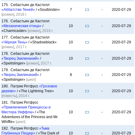
175. Себастьян де Кастелл
«Аббатство Теней»
/ «Soulbinder»
7
-
2020-07-29
[роман]
,
2018 г.
176. Себастьян де Кастелл
«Механическая птица»
/
10
-
2020-07-29
«Charmcaster»
[роман]
,
2018 г.
177. Себастьян де Кастелл
«Чёрная Тень»
/ «Shadowblack»
10
-
2020-07-29
[роман]
,
2017 г.
178. Себастьян де Кастелл
«Творец Заклинаний»
/
10
-
2020-07-29
«Spellslinger»
[роман]
,
2017 г.
179. Себастьян де Кастелл
«Творец Заклинаний»
/
8
-
2020-07-29
«Spellslinger»
[цикл]
180. Патрик Ротфусс
«Грозовое
дерево»
/ «The Lightning Tree»
10
-
2020-07-29
[повесть]
,
2014 г.
181. Патрик Ротфусс
«Приключения Принцессы и
Мистера Уиффла»
/ «The
10
-
2020-07-29
Adventures of the Princess and Mr.
Whiffle»
[цикл]
182. Патрик Ротфусс
«Тьма
Глубинных Пещер»
/ «The Dark of
10
-
2020-07-29