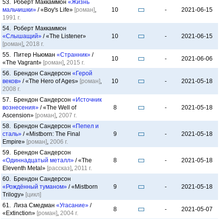
53. Роберт Маккаммон
«Жизнь
мальчишки»
/ «Boy's Life»
[роман]
,
10
-
2021-06-15
1991 г.
54. Роберт Маккаммон
«Слышащий»
/ «The Listener»
10
-
2021-06-15
[роман]
,
2018 г.
55. Питер Ньюман
«Странник»
/
10
-
2021-06-06
«The Vagrant»
[роман]
,
2015 г.
56. Брендон Сандерсон
«Герой
веков»
/ «The Hero of Ages»
[роман]
,
10
-
2021-05-18
2008 г.
57. Брендон Сандерсон
«Источник
вознесения»
/ «The Well of
8
-
2021-05-18
Ascension»
[роман]
,
2007 г.
58. Брендон Сандерсон
«Пепел и
сталь»
/ «Mistborn: The Final
9
-
2021-05-18
Empire»
[роман]
,
2006 г.
59. Брендон Сандерсон
«Одиннадцатый металл»
/ «The
8
-
2021-05-18
Eleventh Metal»
[рассказ]
,
2011 г.
60. Брендон Сандерсон
«Рождённый туманом»
/ «Mistborn
9
-
2021-05-18
Trilogy»
[цикл]
61. Лиза Смедман
«Угасание»
/
8
-
2021-05-07
«Extinction»
[роман]
,
2004 г.