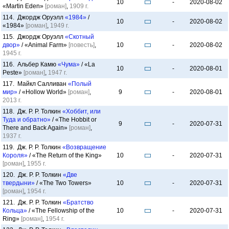
10
-
2020-08-02
«Martin Eden»
[роман]
,
1909 г.
114. Джордж Оруэлл
«1984»
/
10
-
2020-08-02
«1984»
[роман]
,
1949 г.
115. Джордж Оруэлл
«Скотный
двор»
/ «Animal Farm»
[повесть]
,
10
-
2020-08-02
1945 г.
116. Альбер Камю
«Чума»
/ «La
10
-
2020-08-01
Peste»
[роман]
,
1947 г.
117. Майкл Салливан
«Полый
мир»
/ «Hollow World»
[роман]
,
9
-
2020-08-01
2013 г.
118. Дж. Р. Р. Толкин
«Хоббит, или
Туда и обратно»
/ «The Hobbit or
9
-
2020-07-31
There and Back Again»
[роман]
,
1937 г.
119. Дж. Р. Р. Толкин
«Возвращение
Короля»
/ «The Return of the King»
10
-
2020-07-31
[роман]
,
1955 г.
120. Дж. Р. Р. Толкин
«Две
твердыни»
/ «The Two Towers»
10
-
2020-07-31
[роман]
,
1954 г.
121. Дж. Р. Р. Толкин
«Братство
Кольца»
/ «The Fellowship of the
10
-
2020-07-31
Ring»
[роман]
,
1954 г.