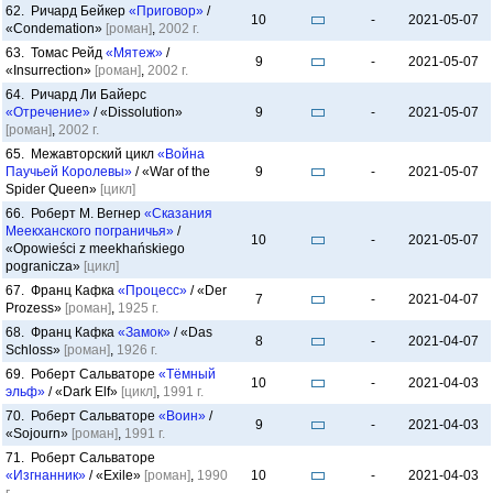
62. Ричард Бейкер
«Приговор»
/
10
-
2021-05-07
«Condemation»
[роман]
,
2002 г.
63. Томас Рейд
«Мятеж»
/
9
-
2021-05-07
«Insurrection»
[роман]
,
2002 г.
64. Ричард Ли Байерс
«Отречение»
/ «Dissolution»
9
-
2021-05-07
[роман]
,
2002 г.
65. Межавторский цикл
«Война
Паучьей Королевы»
/ «War of the
9
-
2021-05-07
Spider Queen»
[цикл]
66. Роберт М. Вегнер
«Сказания
Меекханского пограничья»
/
10
-
2021-05-07
«Opowieści z meekhańskiego
pogranicza»
[цикл]
67. Франц Кафка
«Процесс»
/ «Der
7
-
2021-04-07
Prozess»
[роман]
,
1925 г.
68. Франц Кафка
«Замок»
/ «Das
8
-
2021-04-07
Schloss»
[роман]
,
1926 г.
69. Роберт Сальваторе
«Тёмный
10
-
2021-04-03
эльф»
/ «Dark Elf»
[цикл]
,
1991 г.
70. Роберт Сальваторе
«Воин»
/
9
-
2021-04-03
«Sojourn»
[роман]
,
1991 г.
71. Роберт Сальваторе
«Изгнанник»
/ «Exile»
[роман]
,
1990
10
-
2021-04-03