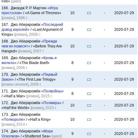
Fire»
[цикл]
166. Джордж Р. Р. Мартин
«Игра
престолов»
/ «A Game of Thrones»
10
-
2020-07-29
[роман]
,
1996 г.
167. Джо Аберкромби
«Последний
довод королей»
/ «Last Argument of
9
-
2020-07-29
Kings»
[роман]
,
2008 г.
168. Джо Аберкромби
«Прежде
чем их повесят»
/ «Before They Are
10
-
2020-07-29
Hanged»
[роман]
,
2007 г.
169. Джо Аберкромби
«Кровь и
железо»
/ «The Blade Itself»
8
-
2020-07-29
[роман]
,
2006 г.
170. Джо Аберкромби
«Первый
Закон»
/ «The First Law Trilogy»
9
-
2020-07-29
[роман-эпопея]
,
2006 г.
171. Джо Аберкромби
«Полвойны»
8
-
2020-07-29
/ «Half a War»
[роман]
,
2015 г.
172. Джо Аберкромби
«Полмира»
/
10
-
2020-07-29
«Half the World»
[роман]
,
2015 г.
173. Джо Аберкромби
«Полкороля»
/ «Half a King»
10
-
2020-07-29
[роман]
,
2014 г.
174. Джо Аберкромби
«Море
9
-
2020-07-29
Осколков»
/ «Shattered Sea»
[цикл]