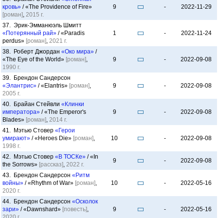
кровь»
/ «The Providence of Fire»
9
-
2022-11-29
[роман]
,
2015 г.
37. Эрик-Эмманюэль Шмитт
«Потерянный рай»
/ «Paradis
1
-
2022-11-24
perdus»
[роман]
,
2021 г.
38. Роберт Джордан
«Око мира»
/
«The Eye of the World»
[роман]
,
9
-
2022-09-08
1990 г.
39. Брендон Сандерсон
«Элантрис»
/ «Elantris»
[роман]
,
9
-
2022-09-08
2005 г.
40. Брайан Стейвли
«Клинки
императора»
/ «The Emperor's
9
-
2022-09-08
Blades»
[роман]
,
2014 г.
41. Мэтью Стовер
«Герои
умирают»
/ «Heroes Die»
[роман]
,
10
-
2022-09-08
1998 г.
42. Мэтью Стовер
«В ТОСКе»
/ «In
9
-
2022-09-08
the Sorrows»
[рассказ]
,
2022 г.
43. Брендон Сандерсон
«Ритм
войны»
/ «Rhythm of War»
[роман]
,
10
-
2022-05-16
2020 г.
44. Брендон Сандерсон
«Осколок
зари»
/ «Dawnshard»
[повесть]
,
9
-
2022-05-16
2020 г.