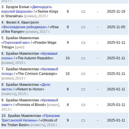
2017 г.
3. Брэдли Бэлью
«Двенадцать
королей Шарахая»
/ «Twelve Kings
8
-
2025-11-19
in Sharakhai»
[роман]
,
2015 г.
4. Филип К. Квантрелл
«Восхождение рейнджера»
/ «Rise
9
-
2025-11-05
of the Ranger»
[роман]
,
2017 г.
5. Брайан Макклеллан
«Пороховой маг»
/ «Powder Mage
9
-
2025-01-11
Trilogy»
[цикл]
6. Брайан Макклеллан
«Кровавая
осень»
/ «The Autumn Republic»
10
-
2025-01-11
[роман]
,
2015 г.
7. Брайан Макклеллан
«Кровавый
поход»
/ «The Crimson Campaign»
10
-
2025-01-11
[роман]
,
2014 г.
8. Брайан Макклеллан
«Дело
чести»
/ «Return to Honor»
8
-
2025-01-11
[повесть]
,
2015 г.
9. Брайан Макклеллан
«Кровавый
завет»
/ «Promise of Blood»
[роман]
,
8
-
2025-01-11
2013 г.
10. Брайан Макклеллан
«Призраки
Тристанской Низины»
/ «Ghosts of
9
-
2025-01-11
the Tristan Basin»
[повесть]
,
2016 г.