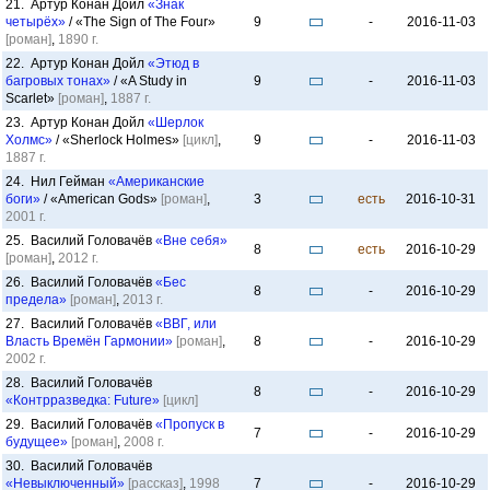
21. Артур Конан Дойл
«Знак
четырёх»
/ «The Sign of The Four»
9
-
2016-11-03
[роман]
,
1890 г.
22. Артур Конан Дойл
«Этюд в
багровых тонах»
/ «A Study in
9
-
2016-11-03
Scarlet»
[роман]
,
1887 г.
23. Артур Конан Дойл
«Шерлок
Холмс»
/ «Sherlock Holmes»
[цикл]
,
9
-
2016-11-03
1887 г.
24. Нил Гейман
«Американские
боги»
/ «American Gods»
[роман]
,
3
есть
2016-10-31
2001 г.
25. Василий Головачёв
«Вне себя»
8
есть
2016-10-29
[роман]
,
2012 г.
26. Василий Головачёв
«Бес
8
-
2016-10-29
предела»
[роман]
,
2013 г.
27. Василий Головачёв
«ВВГ, или
Власть Времён Гармонии»
[роман]
,
8
-
2016-10-29
2002 г.
28. Василий Головачёв
8
-
2016-10-29
«Контрразведка: Future»
[цикл]
29. Василий Головачёв
«Пропуск в
7
-
2016-10-29
будущее»
[роман]
,
2008 г.
30. Василий Головачёв
«Невыключенный»
[рассказ]
,
1998
7
-
2016-10-29