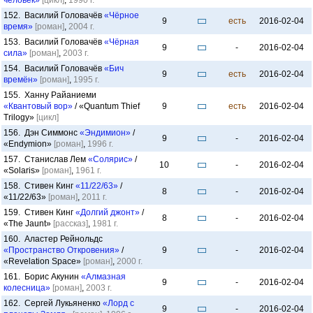
человек»
[цикл]
,
1990 г.
152. Василий Головачёв
«Чёрное
9
есть
2016-02-04
время»
[роман]
,
2004 г.
153. Василий Головачёв
«Чёрная
9
-
2016-02-04
сила»
[роман]
,
2003 г.
154. Василий Головачёв
«Бич
9
есть
2016-02-04
времён»
[роман]
,
1995 г.
155. Ханну Райаниеми
«Квантовый вор»
/ «Quantum Thief
9
есть
2016-02-04
Trilogy»
[цикл]
156. Дэн Симмонс
«Эндимион»
/
9
-
2016-02-04
«Endymion»
[роман]
,
1996 г.
157. Станислав Лем
«Солярис»
/
10
-
2016-02-04
«Solaris»
[роман]
,
1961 г.
158. Стивен Кинг
«11/22/63»
/
8
-
2016-02-04
«11/22/63»
[роман]
,
2011 г.
159. Стивен Кинг
«Долгий джонт»
/
8
-
2016-02-04
«The Jaunt»
[рассказ]
,
1981 г.
160. Аластер Рейнольдс
«Пространство Откровения»
/
9
-
2016-02-04
«Revelation Space»
[роман]
,
2000 г.
161. Борис Акунин
«Алмазная
9
-
2016-02-04
колесница»
[роман]
,
2003 г.
162. Сергей Лукьяненко
«Лорд с
9
-
2016-02-04