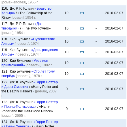
[роман-эпопея]
,
1955 г.
116. Дж. Р. Р. Толкин
«Братство
Кольца»
/ «The Fellowship of the
10
-
2016-02-07
Ring»
[роман]
,
1954 г.
117. Дж. Р. Р. Толкин
«Две
твердыни»
/ «The Two Towers»
10
-
2016-02-07
[роман]
,
1954 г.
118. Кир Булычев
«Путешествие
10
-
2016-02-07
Алисы»
[повесть]
,
1974 г.
119. Кир Булычев
«День рождения
10
-
2016-02-07
Алисы»
[повесть]
,
1974 г.
120. Кир Булычев
«Миллион
10
-
2016-02-07
приключений»
[повесть]
,
1982 г.
121. Кир Булычев
«Сто лет тому
10
-
2016-02-07
вперёд»
[повесть]
,
1978 г.
122. Дж. К. Роулинг
«Гарри Поттер
и Дары Смерти»
/ «Harry Potter and
9
-
2016-02-07
the Deathly Hallows»
[роман]
,
2007
г.
123. Дж. К. Роулинг
«Гарри Поттер
и Принц-Полукровка»
/ «Harry
9
-
2016-02-07
Potter and the Half-Blood Prince»
[роман]
,
2005 г.
124. Дж. К. Роулинг
«Гарри Поттер
и Орден Феникса»
/ «Harry Potter