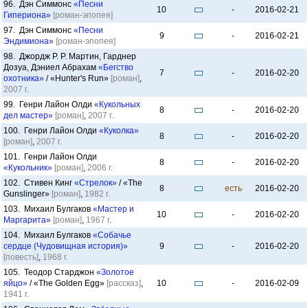
96. Дэн Симмонс
«Песни
10
-
2016-02-21
Гипериона»
[роман-эпопея]
97. Дэн Симмонс
«Песни
9
-
2016-02-21
Эндимиона»
[роман-эпопея]
98. Джордж Р. Р. Мартин, Гарднер
Дозуа, Дэниел Абрахам
«Бегство
7
-
2016-02-20
охотника»
/ «Hunter's Run»
[роман]
,
2007 г.
99. Генри Лайон Олди
«Кукольных
8
-
2016-02-20
дел мастер»
[роман]
,
2007 г.
100. Генри Лайон Олди
«Куколка»
8
-
2016-02-20
[роман]
,
2007 г.
101. Генри Лайон Олди
8
-
2016-02-20
«Кукольник»
[роман]
,
2006 г.
102. Стивен Кинг
«Стрелок»
/ «The
8
есть
2016-02-20
Gunslinger»
[роман]
,
1982 г.
103. Михаил Булгаков
«Мастер и
10
-
2016-02-20
Маргарита»
[роман]
,
1967 г.
104. Михаил Булгаков
«Собачье
сердце (Чудовищная история)»
9
-
2016-02-20
[повесть]
,
1968 г.
105. Теодор Старджон
«Золотое
яйцо»
/ «The Golden Egg»
[рассказ]
,
10
-
2016-02-09
1941 г.