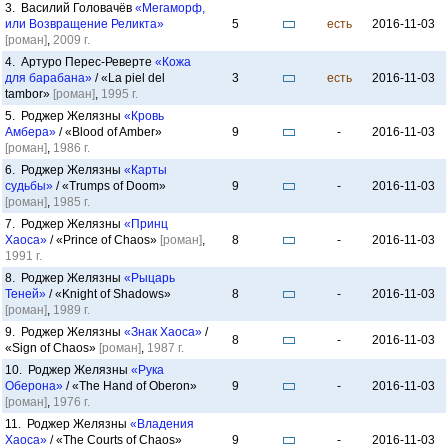
3. Василий Головачёв
«Мегаморф,
или Возвращение Реликта»
5
есть
2016-11-03
[роман]
,
2009 г.
4. Артуро Перес-Реверте
«Кожа
для барабана»
/ «La piel del
3
есть
2016-11-03
tambor»
[роман]
,
1995 г.
5. Роджер Желязны
«Кровь
Амбера»
/ «Blood of Amber»
9
-
2016-11-03
[роман]
,
1986 г.
6. Роджер Желязны
«Карты
судьбы»
/ «Trumps of Doom»
9
-
2016-11-03
[роман]
,
1985 г.
7. Роджер Желязны
«Принц
Хаоса»
/ «Prince of Chaos»
[роман]
,
8
-
2016-11-03
1991 г.
8. Роджер Желязны
«Рыцарь
Теней»
/ «Knight of Shadows»
8
-
2016-11-03
[роман]
,
1989 г.
9. Роджер Желязны
«Знак Хаоса»
/
8
-
2016-11-03
«Sign of Chaos»
[роман]
,
1987 г.
10. Роджер Желязны
«Рука
Оберона»
/ «The Hand of Oberon»
9
-
2016-11-03
[роман]
,
1976 г.
11. Роджер Желязны
«Владения
Хаоса»
/ «The Courts of Chaos»
9
-
2016-11-03