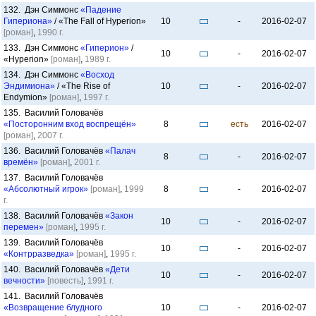
132. Дэн Симмонс
«Падение
Гипериона»
/ «The Fall of Hyperion»
10
-
2016-02-07
[роман]
,
1990 г.
133. Дэн Симмонс
«Гиперион»
/
10
-
2016-02-07
«Hyperion»
[роман]
,
1989 г.
134. Дэн Симмонс
«Восход
Эндимиона»
/ «The Rise of
10
-
2016-02-07
Endymion»
[роман]
,
1997 г.
135. Василий Головачёв
«Посторонним вход воспрещён»
8
есть
2016-02-07
[роман]
,
2007 г.
136. Василий Головачёв
«Палач
8
-
2016-02-07
времён»
[роман]
,
2001 г.
137. Василий Головачёв
«Абсолютный игрок»
[роман]
,
1999
8
-
2016-02-07
г.
138. Василий Головачёв
«Закон
10
-
2016-02-07
перемен»
[роман]
,
1995 г.
139. Василий Головачёв
10
-
2016-02-07
«Контрразведка»
[роман]
,
1995 г.
140. Василий Головачёв
«Дети
10
-
2016-02-07
вечности»
[повесть]
,
1991 г.
141. Василий Головачёв
«Возвращение блудного
10
-
2016-02-07