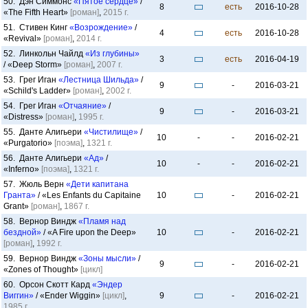
50. Дэн Симмонс
«Пятое сердце»
/
8
есть
2016-10-28
«The Fifth Heart»
[роман]
,
2015 г.
51. Стивен Кинг
«Возрождение»
/
4
есть
2016-10-28
«Revival»
[роман]
,
2014 г.
52. Линкольн Чайлд
«Из глубины»
3
есть
2016-04-19
/ «Deep Storm»
[роман]
,
2007 г.
53. Грег Иган
«Лестница Шильда»
/
9
-
2016-03-21
«Schild's Ladder»
[роман]
,
2002 г.
54. Грег Иган
«Отчаяние»
/
9
-
2016-03-21
«Distress»
[роман]
,
1995 г.
55. Данте Алигьери
«Чистилище»
/
10
-
-
2016-02-21
«Purgatorio»
[поэма]
,
1321 г.
56. Данте Алигьери
«Ад»
/
10
-
-
2016-02-21
«Inferno»
[поэма]
,
1321 г.
57. Жюль Верн
«Дети капитана
Гранта»
/ «Les Enfants du Capitaine
10
-
2016-02-21
Grant»
[роман]
,
1867 г.
58. Вернор Виндж
«Пламя над
бездной»
/ «A Fire upon the Deep»
10
-
2016-02-21
[роман]
,
1992 г.
59. Вернор Виндж
«Зоны мысли»
/
9
-
2016-02-21
«Zones of Thought»
[цикл]
60. Орсон Скотт Кард
«Эндер
Виггин»
/ «Ender Wiggin»
[цикл]
,
9
-
2016-02-21
1985 г.