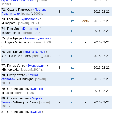
странного королевства»
[роман-
9
-
2016-02-21
эпопея]
72. Оксана Панкеева
«Поступь
8
-
2016-02-21
Повелителя»
[роман]
,
2009 г.
73. Грег Иган
«Диаспора»
/
9
есть
2016-02-21
«Diaspora»
[роман]
,
1997 г.
74. Грег Иган
«Карантин»
/
9
-
2016-02-21
«Quarantine»
[роман]
,
1992 г.
75. Дэн Браун
«Ангелы и демоны»
/ «Angels & Demons»
[роман]
,
2000
8
-
2016-02-21
г.
76. Дэн Браун
«Код да Винчи»
/
«The Da Vinci Code»
[роман]
,
2003
8
-
2016-02-21
г.
77. Питер Уоттс
«Эхопраксия»
/
8
-
2016-02-21
«Echopraxia»
[роман]
,
2014 г.
78. Питер Уоттс
«Ложная
слепота»
/ «Blindsight»
[роман]
,
8
-
2016-02-21
2006 г.
79. Станислав Лем
«Фиаско»
/
9
-
2016-02-21
«Fiasko»
[роман]
,
1986 г.
80. Станислав Лем
«Мир на
Земле»
/ «Pokój na Ziemi»
[роман]
,
9
-
2016-02-21
1985 г.
81. Станислав Лем
«Эдем»
/