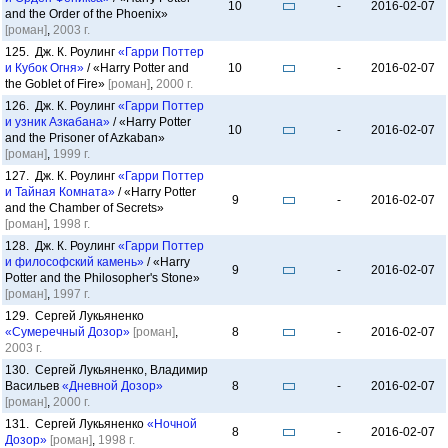
10
-
2016-02-07
and the Order of the Phoenix»
[роман]
,
2003 г.
125. Дж. К. Роулинг
«Гарри Поттер
и Кубок Огня»
/ «Harry Potter and
10
-
2016-02-07
the Goblet of Fire»
[роман]
,
2000 г.
126. Дж. К. Роулинг
«Гарри Поттер
и узник Азкабана»
/ «Harry Potter
10
-
2016-02-07
and the Prisoner of Azkaban»
[роман]
,
1999 г.
127. Дж. К. Роулинг
«Гарри Поттер
и Тайная Комната»
/ «Harry Potter
9
-
2016-02-07
and the Chamber of Secrets»
[роман]
,
1998 г.
128. Дж. К. Роулинг
«Гарри Поттер
и философский камень»
/ «Harry
9
-
2016-02-07
Potter and the Philosopher's Stone»
[роман]
,
1997 г.
129. Сергей Лукьяненко
«Сумеречный Дозор»
[роман]
,
8
-
2016-02-07
2003 г.
130. Сергей Лукьяненко, Владимир
Васильев
«Дневной Дозор»
8
-
2016-02-07
[роман]
,
2000 г.
131. Сергей Лукьяненко
«Ночной
8
-
2016-02-07
Дозор»
[роман]
,
1998 г.