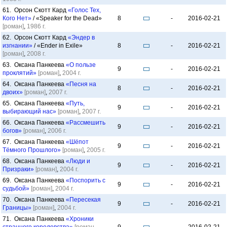
61. Орсон Скотт Кард
«Голос Тех,
Кого Нет»
/ «Speaker for the Dead»
8
-
2016-02-21
[роман]
,
1986 г.
62. Орсон Скотт Кард
«Эндер в
изгнании»
/ «Ender in Exile»
8
-
2016-02-21
[роман]
,
2008 г.
63. Оксана Панкеева
«О пользе
9
-
2016-02-21
проклятий»
[роман]
,
2004 г.
64. Оксана Панкеева
«Песня на
8
-
2016-02-21
двоих»
[роман]
,
2007 г.
65. Оксана Панкеева
«Путь,
9
-
2016-02-21
выбирающий нас»
[роман]
,
2007 г.
66. Оксана Панкеева
«Рассмешить
9
-
2016-02-21
богов»
[роман]
,
2006 г.
67. Оксана Панкеева
«Шёпот
9
-
2016-02-21
Тёмного Прошлого»
[роман]
,
2005 г.
68. Оксана Панкеева
«Люди и
9
-
2016-02-21
Призраки»
[роман]
,
2004 г.
69. Оксана Панкеева
«Поспорить с
9
-
2016-02-21
судьбой»
[роман]
,
2004 г.
70. Оксана Панкеева
«Пересекая
9
-
2016-02-21
Границы»
[роман]
,
2004 г.
71. Оксана Панкеева
«Хроники