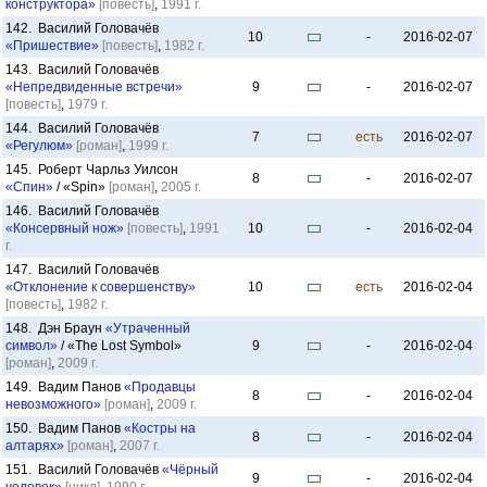
конструктора»
[повесть]
,
1991 г.
142. Василий Головачёв
10
-
2016-02-07
«Пришествие»
[повесть]
,
1982 г.
143. Василий Головачёв
«Непредвиденные встречи»
9
-
2016-02-07
[повесть]
,
1979 г.
144. Василий Головачёв
7
есть
2016-02-07
«Регулюм»
[роман]
,
1999 г.
145. Роберт Чарльз Уилсон
8
-
2016-02-07
«Спин»
/ «Spin»
[роман]
,
2005 г.
146. Василий Головачёв
«Консервный нож»
[повесть]
,
1991
10
-
2016-02-04
г.
147. Василий Головачёв
«Отклонение к совершенству»
10
есть
2016-02-04
[повесть]
,
1982 г.
148. Дэн Браун
«Утраченный
символ»
/ «The Lost Symbol»
9
-
2016-02-04
[роман]
,
2009 г.
149. Вадим Панов
«Продавцы
8
-
2016-02-04
невозможного»
[роман]
,
2009 г.
150. Вадим Панов
«Костры на
8
-
2016-02-04
алтарях»
[роман]
,
2007 г.
151. Василий Головачёв
«Чёрный
9
-
2016-02-04