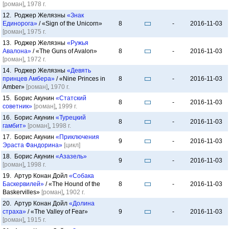
[роман]
,
1978 г.
12. Роджер Желязны
«Знак
Единорога»
/ «Sign of the Unicorn»
8
-
2016-11-03
[роман]
,
1975 г.
13. Роджер Желязны
«Ружья
Авалона»
/ «The Guns of Avalon»
8
-
2016-11-03
[роман]
,
1972 г.
14. Роджер Желязны
«Девять
принцев Амбера»
/ «Nine Princes in
8
-
2016-11-03
Amber»
[роман]
,
1970 г.
15. Борис Акунин
«Статский
8
-
2016-11-03
советник»
[роман]
,
1999 г.
16. Борис Акунин
«Турецкий
8
-
2016-11-03
гамбит»
[роман]
,
1998 г.
17. Борис Акунин
«Приключения
9
-
2016-11-03
Эраста Фандорина»
[цикл]
18. Борис Акунин
«Азазель»
9
-
2016-11-03
[роман]
,
1998 г.
19. Артур Конан Дойл
«Собака
Баскервилей»
/ «The Hound of the
8
-
2016-11-03
Baskervilles»
[роман]
,
1902 г.
20. Артур Конан Дойл
«Долина
страха»
/ «The Valley of Fear»
9
-
2016-11-03
[роман]
,
1915 г.