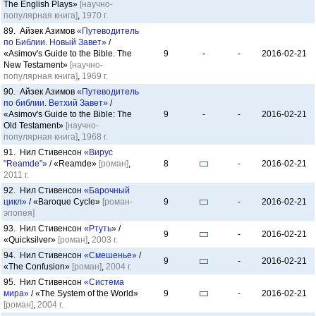
The English Plays»
[научно-
популярная книга]
,
1970 г.
89. Айзек Азимов
«Путеводитель
по Библии. Новый Завет»
/
«Asimov's Guide to the Bible. The
9
-
-
2016-02-21
New Testament»
[научно-
популярная книга]
,
1969 г.
90. Айзек Азимов
«Путеводитель
по библии. Ветхий Завет»
/
«Asimov's Guide to the Bible: The
9
-
-
2016-02-21
Old Testament»
[научно-
популярная книга]
,
1968 г.
91. Нил Стивенсон
«Вирус
"Reamde"»
/ «Reamde»
[роман]
,
8
-
2016-02-21
2011 г.
92. Нил Стивенсон
«Барочный
цикл»
/ «Baroque Cycle»
[роман-
9
-
2016-02-21
эпопея]
93. Нил Стивенсон
«Ртуть»
/
9
-
2016-02-21
«Quicksilver»
[роман]
,
2003 г.
94. Нил Стивенсон
«Смешенье»
/
9
-
2016-02-21
«The Confusion»
[роман]
,
2004 г.
95. Нил Стивенсон
«Система
мира»
/ «The System of the World»
9
-
2016-02-21
[роман]
,
2004 г.