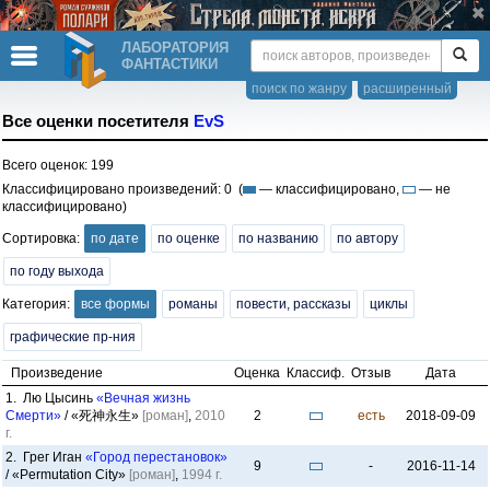
ЛАБОРАТОРИЯ
ФАНТАСТИКИ
поиск по жанру
расширенный
Все оценки посетителя
EvS
Всего оценок: 199
Классифицировано произведений: 0 (
— классифицировано,
— не
классифицировано)
Сортировка:
по дате
по оценке
по названию
по автору
по году выхода
Категория:
все формы
романы
повести, рассказы
циклы
графические пр-ния
Произведение
Оценка
Классиф.
Отзыв
Дата
1. Лю Цысинь
«Вечная жизнь
Смерти»
/ «死神永生»
[роман]
,
2010
2
есть
2018-09-09
г.
2. Грег Иган
«Город перестановок»
9
-
2016-11-14
/ «Permutation City»
[роман]
,
1994 г.