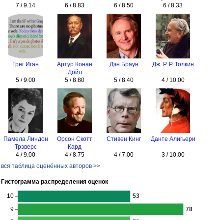
7 / 9.14
6 / 8.83
6 / 8.50
6 / 8.33
Грег Иган
Артур Конан
Дэн Браун
Дж. Р. Р. Толкин
Дойл
5 / 9.00
5 / 8.80
5 / 8.40
4 / 10.00
Памела Линдон
Орсон Скотт
Стивен Кинг
Данте Алигьери
Трэверс
Кард
4 / 9.00
4 / 8.75
4 / 7.00
3 / 10.00
вся таблица оценённых авторов >>
Гистограмма распределения оценок