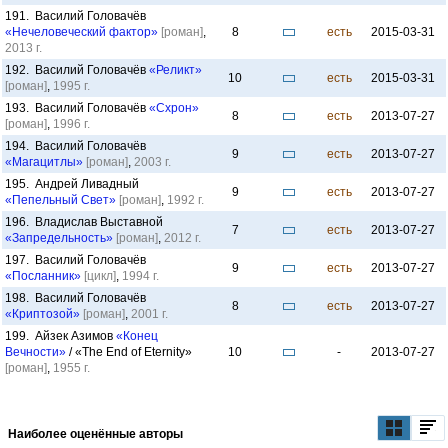
191. Василий Головачёв
«Нечеловеческий фактор»
[роман]
,
8
есть
2015-03-31
2013 г.
192. Василий Головачёв
«Реликт»
10
есть
2015-03-31
[роман]
,
1995 г.
193. Василий Головачёв
«Схрон»
8
есть
2013-07-27
[роман]
,
1996 г.
194. Василий Головачёв
9
есть
2013-07-27
«Магацитлы»
[роман]
,
2003 г.
195. Андрей Ливадный
9
есть
2013-07-27
«Пепельный Свет»
[роман]
,
1992 г.
196. Владислав Выставной
7
есть
2013-07-27
«Запредельность»
[роман]
,
2012 г.
197. Василий Головачёв
9
есть
2013-07-27
«Посланник»
[цикл]
,
1994 г.
198. Василий Головачёв
8
есть
2013-07-27
«Криптозой»
[роман]
,
2001 г.
199. Айзек Азимов
«Конец
Вечности»
/ «The End of Eternity»
10
-
2013-07-27
[роман]
,
1955 г.
Наиболее оценённые авторы