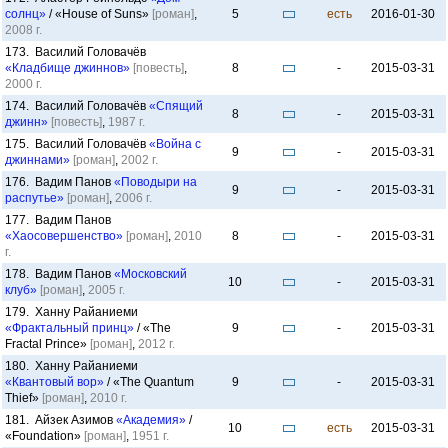
солнц»
/ «House of Suns»
[роман]
,
5
есть
2016-01-30
2008 г.
173. Василий Головачёв
«Кладбище джиннов»
[повесть]
,
8
-
2015-03-31
2000 г.
174. Василий Головачёв
«Спящий
8
-
2015-03-31
джинн»
[повесть]
,
1987 г.
175. Василий Головачёв
«Война с
9
-
2015-03-31
джиннами»
[роман]
,
2002 г.
176. Вадим Панов
«Поводыри на
9
-
2015-03-31
распутье»
[роман]
,
2006 г.
177. Вадим Панов
«Хаосовершенство»
[роман]
,
2010
8
-
2015-03-31
г.
178. Вадим Панов
«Московский
10
-
2015-03-31
клуб»
[роман]
,
2005 г.
179. Ханну Райаниеми
«Фрактальный принц»
/ «The
9
-
2015-03-31
Fractal Prince»
[роман]
,
2012 г.
180. Ханну Райаниеми
«Квантовый вор»
/ «The Quantum
9
-
2015-03-31
Thief»
[роман]
,
2010 г.
181. Айзек Азимов
«Академия»
/
10
есть
2015-03-31
«Foundation»
[роман]
,
1951 г.