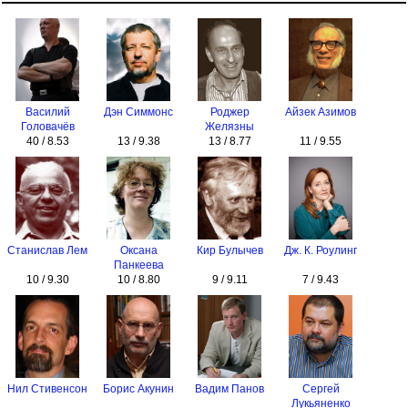
Василий
Дэн Симмонс
Роджер
Айзек Азимов
Головачёв
Желязны
40 / 8.53
13 / 9.38
13 / 8.77
11 / 9.55
Станислав Лем
Оксана
Кир Булычев
Дж. К. Роулинг
Панкеева
10 / 9.30
10 / 8.80
9 / 9.11
7 / 9.43
Нил Стивенсон
Борис Акунин
Вадим Панов
Сергей
Лукьяненко