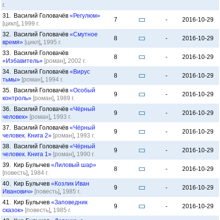
г.
31. Василий Головачёв
«Регулюм»
7
-
2016-10-29
[цикл]
,
1999 г.
32. Василий Головачёв
«Смутное
8
-
2016-10-29
время»
[цикл]
,
1995 г.
33. Василий Головачёв
8
-
2016-10-29
«Избавитель»
[роман]
,
2002 г.
34. Василий Головачёв
«Вирус
8
-
2016-10-29
тьмы»
[роман]
,
1994 г.
35. Василий Головачёв
«Особый
9
-
2016-10-29
контроль»
[роман]
,
1989 г.
36. Василий Головачёв
«Чёрный
9
-
2016-10-29
человек»
[роман]
,
1993 г.
37. Василий Головачёв
«Чёрный
9
-
2016-10-29
человек. Книга 2»
[роман]
,
1993 г.
38. Василий Головачёв
«Чёрный
9
-
2016-10-29
человек. Книга 1»
[роман]
,
1990 г.
39. Кир Булычев
«Лиловый шар»
8
-
2016-10-29
[повесть]
,
1984 г.
40. Кир Булычев
«Козлик Иван
9
-
2016-10-29
Иванович»
[повесть]
,
1985 г.
41. Кир Булычев
«Заповедник
9
-
2016-10-29
сказок»
[повесть]
,
1985 г.