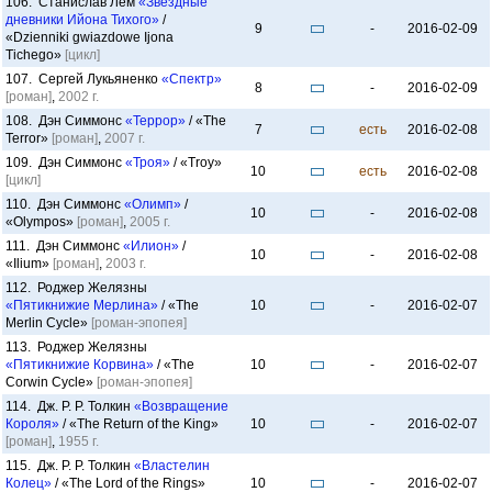
106. Станислав Лем
«Звёздные
дневники Ийона Тихого»
/
9
-
2016-02-09
«Dzienniki gwiazdowe Ijona
Tichego»
[цикл]
107. Сергей Лукьяненко
«Спектр»
8
-
2016-02-09
[роман]
,
2002 г.
108. Дэн Симмонс
«Террор»
/ «The
7
есть
2016-02-08
Terror»
[роман]
,
2007 г.
109. Дэн Симмонс
«Троя»
/ «Troy»
10
есть
2016-02-08
[цикл]
110. Дэн Симмонс
«Олимп»
/
10
-
2016-02-08
«Olympos»
[роман]
,
2005 г.
111. Дэн Симмонс
«Илион»
/
10
-
2016-02-08
«Ilium»
[роман]
,
2003 г.
112. Роджер Желязны
«Пятикнижие Мерлина»
/ «The
10
-
2016-02-07
Merlin Cycle»
[роман-эпопея]
113. Роджер Желязны
«Пятикнижие Корвина»
/ «The
10
-
2016-02-07
Corwin Cycle»
[роман-эпопея]
114. Дж. Р. Р. Толкин
«Возвращение
Короля»
/ «The Return of the King»
10
-
2016-02-07
[роман]
,
1955 г.
115. Дж. Р. Р. Толкин
«Властелин
Колец»
/ «The Lord of the Rings»
10
-
2016-02-07