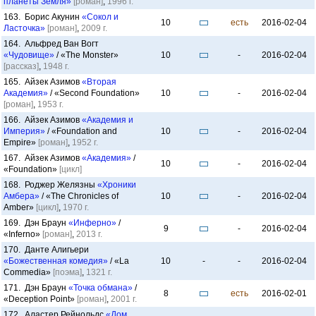
планеты Земля»
[роман]
,
1996 г.
163. Борис Акунин
«Сокол и
10
есть
2016-02-04
Ласточка»
[роман]
,
2009 г.
164. Альфред Ван Вогт
«Чудовище»
/ «The Monster»
10
-
2016-02-04
[рассказ]
,
1948 г.
165. Айзек Азимов
«Вторая
Академия»
/ «Second Foundation»
10
-
2016-02-04
[роман]
,
1953 г.
166. Айзек Азимов
«Академия и
Империя»
/ «Foundation and
10
-
2016-02-04
Empire»
[роман]
,
1952 г.
167. Айзек Азимов
«Академия»
/
10
-
2016-02-04
«Foundation»
[цикл]
168. Роджер Желязны
«Хроники
Амбера»
/ «The Chronicles of
10
-
2016-02-04
Amber»
[цикл]
,
1970 г.
169. Дэн Браун
«Инферно»
/
9
-
2016-02-04
«Inferno»
[роман]
,
2013 г.
170. Данте Алигьери
«Божественная комедия»
/ «La
10
-
-
2016-02-04
Commedia»
[поэма]
,
1321 г.
171. Дэн Браун
«Точка обмана»
/
8
есть
2016-02-01
«Deception Point»
[роман]
,
2001 г.
172. Аластер Рейнольдс
«Дом