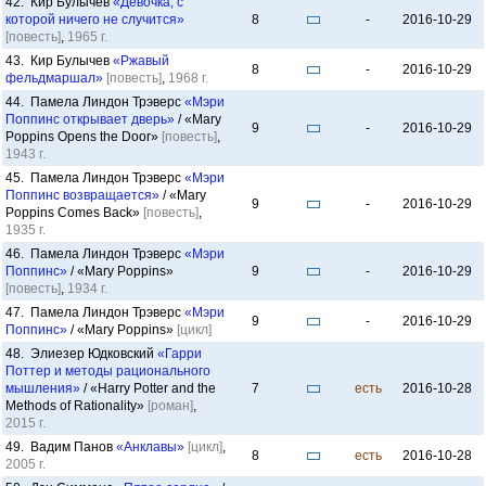
42. Кир Булычев
«Девочка, с
которой ничего не случится»
8
-
2016-10-29
[повесть]
,
1965 г.
43. Кир Булычев
«Ржавый
8
-
2016-10-29
фельдмаршал»
[повесть]
,
1968 г.
44. Памела Линдон Трэверс
«Мэри
Поппинс открывает дверь»
/ «Mary
9
-
2016-10-29
Poppins Opens the Door»
[повесть]
,
1943 г.
45. Памела Линдон Трэверс
«Мэри
Поппинс возвращается»
/ «Mary
9
-
2016-10-29
Poppins Comes Back»
[повесть]
,
1935 г.
46. Памела Линдон Трэверс
«Мэри
Поппинс»
/ «Mary Poppins»
9
-
2016-10-29
[повесть]
,
1934 г.
47. Памела Линдон Трэверс
«Мэри
9
-
2016-10-29
Поппинс»
/ «Mary Poppins»
[цикл]
48. Элиезер Юдковский
«Гарри
Поттер и методы рационального
мышления»
/ «Harry Potter and the
7
есть
2016-10-28
Methods of Rationality»
[роман]
,
2015 г.
49. Вадим Панов
«Анклавы»
[цикл]
,
8
есть
2016-10-28
2005 г.