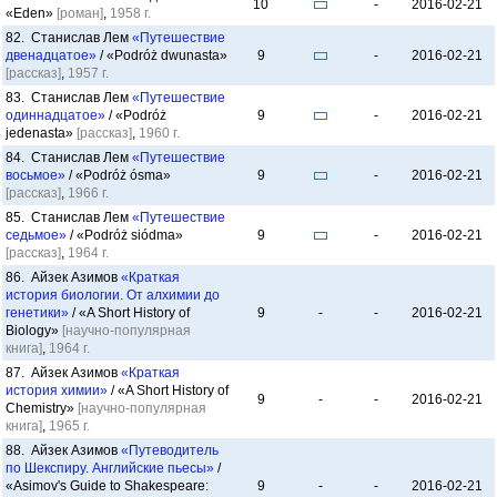
10
-
2016-02-21
«Eden»
[роман]
,
1958 г.
82. Станислав Лем
«Путешествие
двенадцатое»
/ «Podróż dwunasta»
9
-
2016-02-21
[рассказ]
,
1957 г.
83. Станислав Лем
«Путешествие
одиннадцатое»
/ «Podróż
9
-
2016-02-21
jedenasta»
[рассказ]
,
1960 г.
84. Станислав Лем
«Путешествие
восьмое»
/ «Podróż ósma»
9
-
2016-02-21
[рассказ]
,
1966 г.
85. Станислав Лем
«Путешествие
седьмое»
/ «Podróż siódma»
9
-
2016-02-21
[рассказ]
,
1964 г.
86. Айзек Азимов
«Краткая
история биологии. От алхимии до
генетики»
/ «A Short History of
9
-
-
2016-02-21
Biology»
[научно-популярная
книга]
,
1964 г.
87. Айзек Азимов
«Краткая
история химии»
/ «A Short History of
9
-
-
2016-02-21
Chemistry»
[научно-популярная
книга]
,
1965 г.
88. Айзек Азимов
«Путеводитель
по Шекспиру. Английские пьесы»
/
«Asimov's Guide to Shakespeare:
9
-
-
2016-02-21