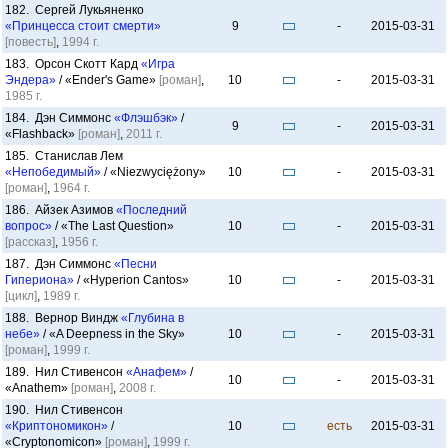
182. Сергей Лукьяненко
«Принцесса стоит смерти»
9
-
2015-03-31
[повесть]
,
1994 г.
183. Орсон Скотт Кард
«Игра
Эндера»
/ «Ender's Game»
[роман]
,
10
-
2015-03-31
1985 г.
184. Дэн Симмонс
«Флэшбэк»
/
9
-
2015-03-31
«Flashback»
[роман]
,
2011 г.
185. Станислав Лем
«Непобедимый»
/ «Niezwyciężony»
10
-
2015-03-31
[роман]
,
1964 г.
186. Айзек Азимов
«Последний
вопрос»
/ «The Last Question»
10
-
2015-03-31
[рассказ]
,
1956 г.
187. Дэн Симмонс
«Песни
Гипериона»
/ «Hyperion Cantos»
10
-
2015-03-31
[цикл]
,
1989 г.
188. Вернор Виндж
«Глубина в
небе»
/ «A Deepness in the Sky»
10
-
2015-03-31
[роман]
,
1999 г.
189. Нил Стивенсон
«Анафем»
/
10
-
2015-03-31
«Anathem»
[роман]
,
2008 г.
190. Нил Стивенсон
«Криптономикон»
/
10
есть
2015-03-31
«Cryptonomicon»
[роман]
,
1999 г.