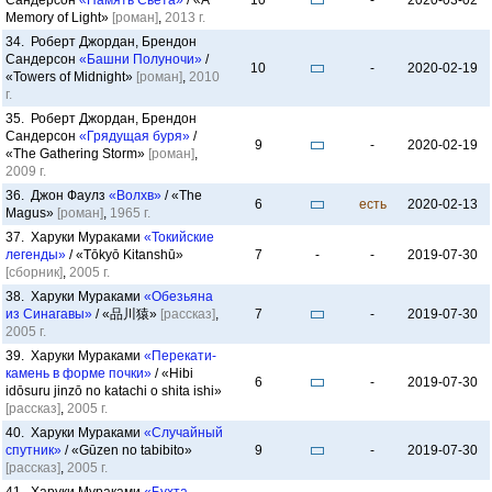
Сандерсон
«Память Света»
/ «A
10
-
2020-03-02
Memory of Light»
[роман]
,
2013 г.
34. Роберт Джордан, Брендон
Сандерсон
«Башни Полуночи»
/
10
-
2020-02-19
«Towers of Midnight»
[роман]
,
2010
г.
35. Роберт Джордан, Брендон
Сандерсон
«Грядущая буря»
/
9
-
2020-02-19
«The Gathering Storm»
[роман]
,
2009 г.
36. Джон Фаулз
«Волхв»
/ «The
6
есть
2020-02-13
Magus»
[роман]
,
1965 г.
37. Харуки Мураками
«Токийские
легенды»
/ «Tōkyō Kitanshū»
7
-
-
2019-07-30
[сборник]
,
2005 г.
38. Харуки Мураками
«Обезьяна
из Синагавы»
/ «品川猿»
[рассказ]
,
7
-
2019-07-30
2005 г.
39. Харуки Мураками
«Перекати-
камень в форме почки»
/ «Hibi
6
-
2019-07-30
idōsuru jinzō no katachi o shita ishi»
[рассказ]
,
2005 г.
40. Харуки Мураками
«Случайный
спутник»
/ «Gūzen no tabibito»
9
-
2019-07-30
[рассказ]
,
2005 г.