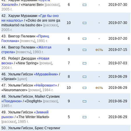
41. Харуки Мураками
«Бухта
Ханалей»
/ «Hanarei Bei»
[рассказ]
,
6
-
2019-07-30
2005 г.
42. Харуки Мураками
«Где бы оно
ни нашлось»
/ «Doko de are sore ga
10
-
2019-07-30
mitsukarisō na basho de»
[рассказ]
,
2005 г.
43. Виктор Пелевин
«Принц
6
-
2019-07-20
Госплана»
[повесть]
,
1991 г.
44. Виктор Пелевин
«Жёлтая
9
есть
2019-07-15
стрела»
[повесть]
,
1993 г.
45. Роберт Джордан
«Новая
весна»
/ «New Spring»
[роман]
,
7
-
2019-07-03
2004 г.
46. Уильям Гибсон
«Муравейник»
/
8
-
2019-06-29
«Sprawl»
[цикл]
47. Уильям Гибсон
«Нейромант»
/
10
есть
2019-06-29
«Neuromancer»
[роман]
,
1984 г.
48. Уильям Гибсон, Майкл Суэнвик
«Поединок»
/ «Dogfight»
[рассказ]
,
9
-
2019-06-29
1985 г.
49. Уильям Гибсон
«Зимний
рынок»
/ «The Winter Market»
5
-
2019-06-29
[рассказ]
,
1985 г.
50. Уильям Гибсон, Брюс Стерлинг