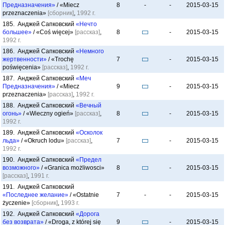
Предназначения»
/ «Miecz
8
-
-
2015-03-15
przeznaczenia»
[сборник]
,
1992 г.
185. Анджей Сапковский
«Нечто
большее»
/ «Coś więcej»
[рассказ]
,
8
-
2015-03-15
1992 г.
186. Анджей Сапковский
«Немного
жертвенности»
/ «Trochę
7
-
2015-03-15
poświęcenia»
[рассказ]
,
1992 г.
187. Анджей Сапковский
«Меч
Предназначения»
/ «Miecz
9
-
2015-03-15
przeznaczenia»
[рассказ]
,
1992 г.
188. Анджей Сапковский
«Вечный
огонь»
/ «Wieczny ogień»
[рассказ]
,
8
-
2015-03-15
1992 г.
189. Анджей Сапковский
«Осколок
льда»
/ «Okruch lodu»
[рассказ]
,
7
-
2015-03-15
1992 г.
190. Анджей Сапковский
«Предел
возможного»
/ «Granica możliwosci»
8
-
2015-03-15
[рассказ]
,
1991 г.
191. Анджей Сапковский
«Последнее желание»
/ «Ostatnie
7
-
-
2015-03-15
życzenie»
[сборник]
,
1993 г.
192. Анджей Сапковский
«Дорога
без возврата»
/ «Droga, z której się
9
-
2015-03-15