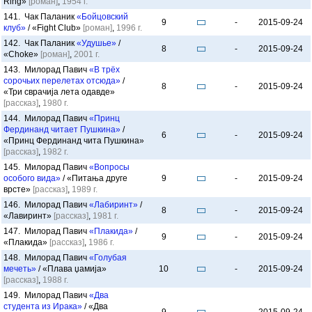
Ring»
[роман]
,
1954 г.
141. Чак Паланик
«Бойцовский
9
-
2015-09-24
клуб»
/ «Fight Club»
[роман]
,
1996 г.
142. Чак Паланик
«Удушье»
/
8
-
2015-09-24
«Choke»
[роман]
,
2001 г.
143. Милорад Павич
«В трёх
сорочьих перелетах отсюда»
/
8
-
2015-09-24
«Три сврачија лета одавде»
[рассказ]
,
1980 г.
144. Милорад Павич
«Принц
Фердинанд читает Пушкина»
/
6
-
2015-09-24
«Принц Фердинанд чита Пушкина»
[рассказ]
,
1982 г.
145. Милорад Павич
«Вопросы
особого вида»
/ «Питања друге
9
-
2015-09-24
врсте»
[рассказ]
,
1989 г.
146. Милорад Павич
«Лабиринт»
/
8
-
2015-09-24
«Лавиринт»
[рассказ]
,
1981 г.
147. Милорад Павич
«Плакида»
/
9
-
2015-09-24
«Плакида»
[рассказ]
,
1986 г.
148. Милорад Павич
«Голубая
мечеть»
/ «Плава џамија»
10
-
2015-09-24
[рассказ]
,
1988 г.
149. Милорад Павич
«Два
студента из Ирака»
/ «Два