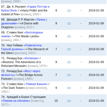
[роман]
,
1999 г.
67. Дж. К. Роулинг
«Гарри Поттер и
Кубок Огня»
/ «Harry Potter and the
9
-
2019-01-09
Goblet of Fire»
[роман]
,
2000 г.
68. Джордж Р. Р. Мартин
«Танец с
драконами»
/ «A Dance with
9
-
2019-01-09
Dragons»
[роман]
,
2011 г.
69. Стивен Кинг
«Бесплодные
земли»
/ «The Waste Lands»
9
-
2019-01-09
[роман]
,
1991 г.
70. Нил Гейман
«Повелитель
Горной долины»
/ «The Monarch of
7
-
2019-01-09
the Glen»
[рассказ]
,
2003 г.
71. Ричард Бах
«Иллюзии»
/
«Illusions: The Adventures of a
9
-
2019-01-09
Reluctant Messiah»
[роман]
,
1979 г.
72. Ричард Бах
«Мост через
вечность»
/ «The Bridge Across
7
-
2019-01-09
Forever»
[роман]
,
1984 г.
73. Стивен Кинг
«Тёмная Башня»
/
«The Dark Tower»
[роман-эпопея]
,
9
-
2019-01-09
1982 г.
74. Аркадий и Борис Стругацкие
«Пикник на обочине»
[повесть]
,
10
-
2019-01-09
1972 г.