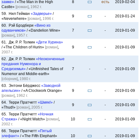
замке»
/ «The Man in the High
8
есть
2019-02-04
Castle»
[роман]
,
1962 г.
59. Нил Гейман
«Задверье»
/
9
-
2019-01-24
«Neverwhere»
[роман]
,
1996 г.
60. Рэй Брэдбери
«Вино из
одуванчиков»
/ «Dandelion Wine»
7
-
2019-01-09
[роман]
,
1957 г.
61. Дж. Р. Р. Толкин
«Дети Хурина»
/ «The Children of Hurin»
[роман]
,
9
-
2019-01-09
2007 г.
62. Дж. Р. Р. Толкин
«Неоконченные
предания Нуменора и
Средиземья»
/ «Unfinished Tales of
7
-
-
2019-01-09
Numenor and Middle-earth»
[сборник]
,
1980 г.
63. Энтони Бёрджесс
«Заводной
апельсин»
/ «A Clockwork Orange»
9
-
2019-01-09
[роман]
,
1962 г.
64. Терри Пратчетт
«Шмяк!»
/
9
-
2019-01-09
«Thud!»
[роман]
,
2005 г.
65. Терри Пратчетт
«Ночная
Стража»
/ «Night Watch»
[роман]
,
10
-
2019-01-09
2002 г.
66. Терри Пратчетт
«Пятый
элефант»
/ «The Fifth Elephant»
10
-
2019-01-09