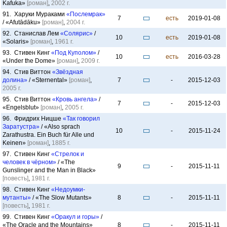
Kafuka»
[роман]
,
2002 г.
91. Харуки Мураками
«Послемрак»
7
есть
2019-01-08
/ «Afutādāku»
[роман]
,
2004 г.
92. Станислав Лем
«Солярис»
/
10
есть
2019-01-08
«Solaris»
[роман]
,
1961 г.
93. Стивен Кинг
«Под Куполом»
/
10
есть
2016-03-28
«Under the Dome»
[роман]
,
2009 г.
94. Стив Виттон
«Звёздная
долина»
/ «Sternental»
[роман]
,
7
-
2015-12-03
2005 г.
95. Стив Виттон
«Кровь ангела»
/
7
-
2015-12-03
«Engelsblut»
[роман]
,
2005 г.
96. Фридрих Ницше
«Так говорил
Заратустра»
/ «Also sprach
10
-
2015-11-24
Zarathustra. Ein Buch für Alle und
Keinen»
[роман]
,
1885 г.
97. Стивен Кинг
«Стрелок и
человек в чёрном»
/ «The
9
-
2015-11-11
Gunslinger and the Man in Black»
[повесть]
,
1981 г.
98. Стивен Кинг
«Недоумки-
мутанты»
/ «The Slow Mutants»
8
-
2015-11-11
[повесть]
,
1981 г.
99. Стивен Кинг
«Оракул и горы»
/
«The Oracle and the Mountains»
8
-
2015-11-11