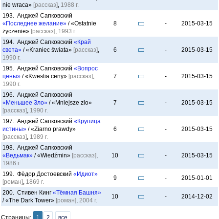
nie wraca»
[рассказ]
,
1988 г.
193. Анджей Сапковский
«Последнее желание»
/ «Ostatnie
8
-
2015-03-15
życzenie»
[рассказ]
,
1993 г.
194. Анджей Сапковский
«Край
света»
/ «Kraniec świata»
[рассказ]
,
6
-
2015-03-15
1990 г.
195. Анджей Сапковский
«Вопрос
цены»
/ «Kwestia ceny»
[рассказ]
,
7
-
2015-03-15
1990 г.
196. Анджей Сапковский
«Меньшее Зло»
/ «Mniejsze zlo»
7
-
2015-03-15
[рассказ]
,
1990 г.
197. Анджей Сапковский
«Крупица
истины»
/ «Ziarno prawdy»
6
-
2015-03-15
[рассказ]
,
1989 г.
198. Анджей Сапковский
«Ведьмак»
/ «Wiedźmin»
[рассказ]
,
10
-
2015-03-15
1986 г.
199. Фёдор Достоевский
«Идиот»
9
-
2015-01-01
[роман]
,
1869 г.
200. Стивен Кинг
«Тёмная Башня»
10
-
2014-12-02
/ «The Dark Tower»
[роман]
,
2004 г.
Страницы:
1
2
все