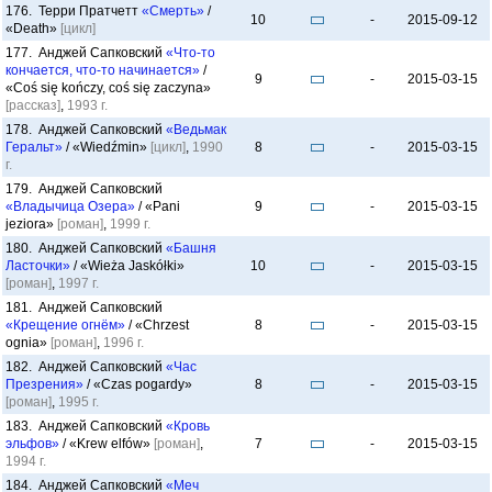
176. Терри Пратчетт
«Смерть»
/
10
-
2015-09-12
«Death»
[цикл]
177. Анджей Сапковский
«Что-то
кончается, что-то начинается»
/
9
-
2015-03-15
«Coś się kończy, coś się zaczyna»
[рассказ]
,
1993 г.
178. Анджей Сапковский
«Ведьмак
Геральт»
/ «Wiedźmin»
[цикл]
,
1990
8
-
2015-03-15
г.
179. Анджей Сапковский
«Владычица Озера»
/ «Pani
9
-
2015-03-15
jeziora»
[роман]
,
1999 г.
180. Анджей Сапковский
«Башня
Ласточки»
/ «Wieża Jaskółki»
10
-
2015-03-15
[роман]
,
1997 г.
181. Анджей Сапковский
«Крещение огнём»
/ «Chrzest
8
-
2015-03-15
ognia»
[роман]
,
1996 г.
182. Анджей Сапковский
«Час
Презрения»
/ «Czas pogardy»
8
-
2015-03-15
[роман]
,
1995 г.
183. Анджей Сапковский
«Кровь
эльфов»
/ «Krew elfów»
[роман]
,
7
-
2015-03-15
1994 г.
184. Анджей Сапковский
«Меч