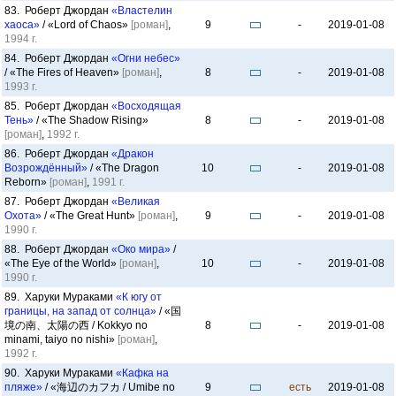
83. Роберт Джордан
«Властелин
хаоса»
/ «Lord of Chaos»
[роман]
,
9
-
2019-01-08
1994 г.
84. Роберт Джордан
«Огни небес»
/ «The Fires of Heaven»
[роман]
,
8
-
2019-01-08
1993 г.
85. Роберт Джордан
«Восходящая
Тень»
/ «The Shadow Rising»
8
-
2019-01-08
[роман]
,
1992 г.
86. Роберт Джордан
«Дракон
Возрождённый»
/ «The Dragon
10
-
2019-01-08
Reborn»
[роман]
,
1991 г.
87. Роберт Джордан
«Великая
Охота»
/ «The Great Hunt»
[роман]
,
9
-
2019-01-08
1990 г.
88. Роберт Джордан
«Око мира»
/
«The Eye of the World»
[роман]
,
10
-
2019-01-08
1990 г.
89. Харуки Мураками
«К югу от
границы, на запад от солнца»
/ «国
境の南、太陽の西 / Kokkyo no
8
-
2019-01-08
minami, taiyo no nishi»
[роман]
,
1992 г.
90. Харуки Мураками
«Кафка на
пляже»
/ «海辺のカフカ / Umibe no
9
есть
2019-01-08