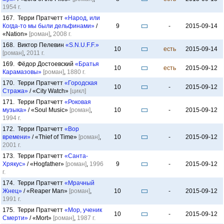
1954 г.
167. Терри Пратчетт
«Народ, или
Когда-то мы были дельфинами»
/
9
-
2015-09-14
«Nation»
[роман]
,
2008 г.
168. Виктор Пелевин
«S.N.U.F.F.»
10
есть
2015-09-14
[роман]
,
2011 г.
169. Фёдор Достоевский
«Братья
10
есть
2015-09-12
Карамазовы»
[роман]
,
1880 г.
170. Терри Пратчетт
«Городская
10
-
2015-09-12
Стража»
/ «City Watch»
[цикл]
171. Терри Пратчетт
«Роковая
музыка»
/ «Soul Music»
[роман]
,
10
-
2015-09-12
1994 г.
172. Терри Пратчетт
«Вор
времени»
/ «Thief of Time»
[роман]
,
10
-
2015-09-12
2001 г.
173. Терри Пратчетт
«Санта-
Хрякус»
/ «Hogfather»
[роман]
,
1996
9
-
2015-09-12
г.
174. Терри Пратчетт
«Мрачный
Жнец»
/ «Reaper Man»
[роман]
,
10
-
2015-09-12
1991 г.
175. Терри Пратчетт
«Мор, ученик
10
-
2015-09-12
Смерти»
/ «Mort»
[роман]
,
1987 г.