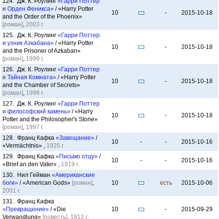
124. Дж. К. Роулинг
«Гарри Поттер
и Орден Феникса»
/ «Harry Potter
10
-
2015-10-18
and the Order of the Phoenix»
[роман]
,
2003 г.
125. Дж. К. Роулинг
«Гарри Поттер
и узник Азкабана»
/ «Harry Potter
10
-
2015-10-18
and the Prisoner of Azkaban»
[роман]
,
1999 г.
126. Дж. К. Роулинг
«Гарри Поттер
и Тайная Комната»
/ «Harry Potter
10
-
2015-10-18
and the Chamber of Secrets»
[роман]
,
1998 г.
127. Дж. К. Роулинг
«Гарри Поттер
и философский камень»
/ «Harry
10
-
2015-10-18
Potter and the Philosopher's Stone»
[роман]
,
1997 г.
128. Франц Кафка
«Завещание»
/
10
-
-
2015-10-16
«Vermächtnis» ,
1925 г.
129. Франц Кафка
«Письмо отцу»
/
10
-
-
2015-10-16
«Brief an den Vater» ,
1919 г.
130. Нил Гейман
«Американские
боги»
/ «American Gods»
[роман]
,
10
есть
2015-10-06
2001 г.
131. Франц Кафка
«Превращение»
/ «Die
10
-
2015-09-29
Verwandlung»
[повесть]
,
1912 г.