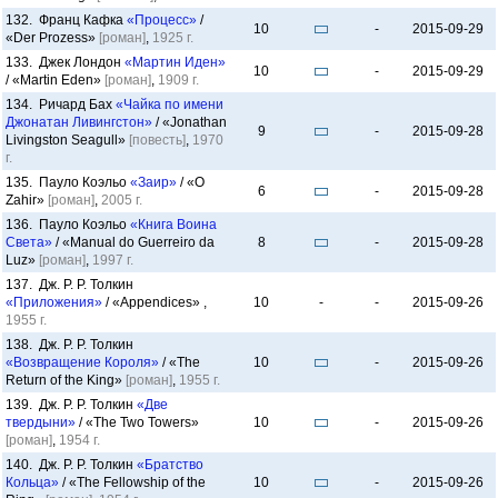
132. Франц Кафка
«Процесс»
/
10
-
2015-09-29
«Der Prozess»
[роман]
,
1925 г.
133. Джек Лондон
«Мартин Иден»
10
-
2015-09-29
/ «Martin Eden»
[роман]
,
1909 г.
134. Ричард Бах
«Чайка по имени
Джонатан Ливингстон»
/ «Jonathan
9
-
2015-09-28
Livingston Seagull»
[повесть]
,
1970
г.
135. Пауло Коэльо
«Заир»
/ «O
6
-
2015-09-28
Zahir»
[роман]
,
2005 г.
136. Пауло Коэльо
«Книга Воина
Света»
/ «Manual do Guerreiro da
8
-
2015-09-28
Luz»
[роман]
,
1997 г.
137. Дж. Р. Р. Толкин
«Приложения»
/ «Appendices» ,
10
-
-
2015-09-26
1955 г.
138. Дж. Р. Р. Толкин
«Возвращение Короля»
/ «The
10
-
2015-09-26
Return of the King»
[роман]
,
1955 г.
139. Дж. Р. Р. Толкин
«Две
твердыни»
/ «The Two Towers»
10
-
2015-09-26
[роман]
,
1954 г.
140. Дж. Р. Р. Толкин
«Братство
Кольца»
/ «The Fellowship of the
10
-
2015-09-26