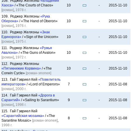
108. Роджер Желязны
«Владения
Хаоса»
/ «The Courts of Chaos»
10
-
2015-11-10
[роман]
,
1978 г.
109. Роджер Желязны
«Рука
Оберона»
/ «The Hand of Oberon»
10
-
2015-11-10
[роман]
,
1976 г.
110. Роджер Желязны
«Знак
Единорога»
/ «Sign of the Unicorn»
10
-
2015-11-10
[роман]
,
1975 г.
111. Роджер Желязны
«Ружья
Авалона»
/ «The Guns of Avalon»
10
-
2015-11-10
[роман]
,
1972 г.
112. Роджер Желязны
«Пятикнижие Корвина»
/ «The
10
-
2015-11-10
Corwin Cycle»
[роман-эпопея]
113. Гай Гэвриел Кей
«Повелитель
императоров»
/ «Lord of Emperors»
7
-
2015-11-08
[роман]
,
2000 г.
114. Гай Гэвриел Кей
«Дорога в
Сарантий»
/ «Sailing to Sarantium»
9
-
2015-11-08
[роман]
,
1998 г.
115. Гай Гэвриел Кей
«Сарантийская мозаика»
/ «The
8
-
2015-11-08
Sarantine Mosaic»
[роман-эпопея]
,
1998 г.