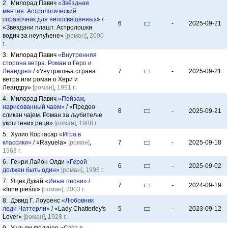
2. Милорад Павич
«Звёздная
мантия. Астрологический
справочник для непосвящённых»
/
6
-
2025-09-21
«Звездани плашт. Астролошки
водич за неупућене»
[роман]
,
2000
г.
3. Милорад Павич
«Внутренняя
сторона ветра. Роман о Геро и
Леандре»
/ «Унутрашња страна
7
-
2025-09-21
ветра или роман о Хери и
Леандру»
[роман]
,
1991 г.
4. Милорад Павич
«Пейзаж,
нарисованный чаем»
/ «Предео
8
-
2025-09-21
сликан чајем. Роман за љубитеље
укрштених реци»
[роман]
,
1988 г.
5. Хулио Кортасар
«Игра в
классики»
/ «Rayuela»
[роман]
,
7
-
2025-09-18
1963 г.
6. Генри Лайон Олди
«Герой
6
-
2025-09-02
должен быть один»
[роман]
,
1996 г.
7. Яцек Дукай
«Иные песни»
/
7
-
2024-09-19
«Inne pieśni»
[роман]
,
2003 г.
8. Дэвид Г. Лоуренс
«Любовник
леди Чаттерли»
/ «Lady Chatterley's
5
-
2023-09-12
Lover»
[роман]
,
1928 г.