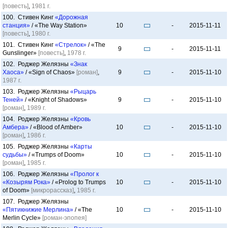
[повесть]
,
1981 г.
100. Стивен Кинг
«Дорожная
станция»
/ «The Way Station»
10
-
2015-11-11
[повесть]
,
1980 г.
101. Стивен Кинг
«Стрелок»
/ «The
9
-
2015-11-11
Gunslinger»
[повесть]
,
1978 г.
102. Роджер Желязны
«Знак
Хаоса»
/ «Sign of Chaos»
[роман]
,
9
-
2015-11-10
1987 г.
103. Роджер Желязны
«Рыцарь
Теней»
/ «Knight of Shadows»
9
-
2015-11-10
[роман]
,
1989 г.
104. Роджер Желязны
«Кровь
Амбера»
/ «Blood of Amber»
10
-
2015-11-10
[роман]
,
1986 г.
105. Роджер Желязны
«Карты
судьбы»
/ «Trumps of Doom»
10
-
2015-11-10
[роман]
,
1985 г.
106. Роджер Желязны
«Пролог к
«Козырям Рока»
/ «Prolog to Trumps
10
-
2015-11-10
of Doom»
[микрорассказ]
,
1985 г.
107. Роджер Желязны
«Пятикнижие Мерлина»
/ «The
10
-
2015-11-10
Merlin Cycle»
[роман-эпопея]