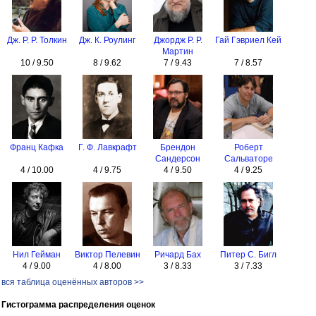
Дж. Р. Р. Толкин
Дж. К. Роулинг
Джордж Р. Р.
Гай Гэвриел Кей
Мартин
10 / 9.50
8 / 9.62
7 / 9.43
7 / 8.57
Франц Кафка
Г. Ф. Лавкрафт
Брендон
Роберт
Сандерсон
Сальваторе
4 / 10.00
4 / 9.75
4 / 9.50
4 / 9.25
Нил Гейман
Виктор Пелевин
Ричард Бах
Питер С. Бигл
4 / 9.00
4 / 8.00
3 / 8.33
3 / 7.33
вся таблица оценённых авторов >>
Гистограмма распределения оценок