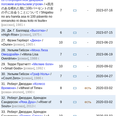
со стопроцентной девушкой
погожим апрельским утром»
/ «四月
のある晴れた朝に100パーセントの女
7
-
2023-07-16
の子に出会うことについて / Shigatsu
no aru hareta asa ni 100 pāsento no
onnanoko ni deau koto ni tsuite»
[рассказ]
,
1981 г.
26. Дж. Г. Баллард
«Высотка»
/
6
-
2023-07-15
«High-Rise»
[роман]
,
1975 г.
27. Фрэнк Герберт
«Дюна»
/
10
-
2023-06-23
«Dune»
[роман]
,
1965 г.
28. Уильям Гибсон
«Мона Лиза
Овердрайв»
/ «Mona Lisa
7
-
2023-06-19
Overdrive»
[роман]
,
1988 г.
29. Терри Пратчетт
«Мелкие боги»
10
-
2020-09-02
/ «Small Gods»
[роман]
,
1992 г.
30. Уильям Гибсон
«Граф Ноль»
/
7
-
2020-04-27
«Count Zero»
[роман]
,
1986 г.
31. Роберт Джордан
«Колесо
Времени»
/ «Wheel of Time»
8
есть
2020-03-02
[роман-эпопея]
,
1990 г.
32. Роберт Джордан, Брендон
Сандерсон
«Река Душ»
/ «River of
9
есть
2020-03-02
Souls»
[рассказ]
,
2013 г.
33. Роберт Джордан, Брендон