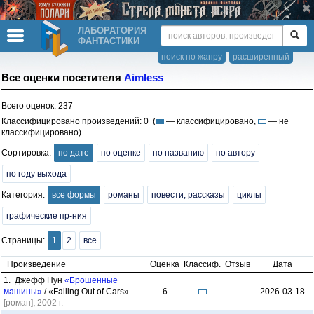
ЛАБОРАТОРИЯ
ФАНТАСТИКИ
поиск по жанру
расширенный
Все оценки посетителя
Aimless
Всего оценок: 237
Классифицировано произведений: 0 (
— классифицировано,
— не
классифицировано)
Сортировка:
по дате
по оценке
по названию
по автору
по году выхода
Категория:
все формы
романы
повести, рассказы
циклы
графические пр-ния
Страницы:
1
2
все
Произведение
Оценка
Классиф.
Отзыв
Дата
1. Джефф Нун
«Брошенные
машины»
/ «Falling Out of Cars»
6
-
2026-03-18
[роман]
,
2002 г.