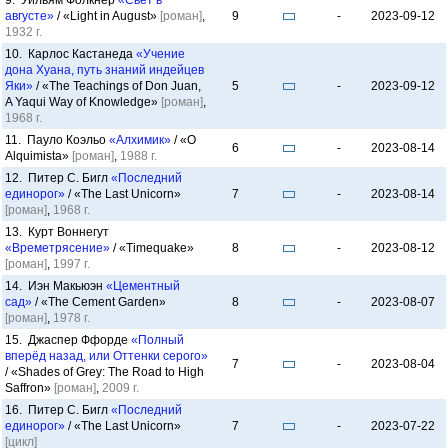
9. Уильям Фолкнер
«Свет в
августе»
/ «Light in August»
[роман]
,
9
-
2023-09-12
1932 г.
10. Карлос Кастанеда
«Учение
дона Хуана, путь знаний индейцев
Яки»
/ «The Teachings of Don Juan,
5
-
2023-09-12
A Yaqui Way of Knowledge»
[роман]
,
1968 г.
11. Пауло Коэльо
«Алхимик»
/ «O
6
-
2023-08-14
Alquimista»
[роман]
,
1988 г.
12. Питер С. Бигл
«Последний
единорог»
/ «The Last Unicorn»
7
-
2023-08-14
[роман]
,
1968 г.
13. Курт Воннегут
«Времетрясение»
/ «Timequake»
8
-
2023-08-12
[роман]
,
1997 г.
14. Иэн Макьюэн
«Цементный
сад»
/ «The Cement Garden»
8
-
2023-08-07
[роман]
,
1978 г.
15. Джаспер Ффорде
«Полный
вперёд назад, или Оттенки серого»
7
-
2023-08-04
/ «Shades of Grey: The Road to High
Saffron»
[роман]
,
2009 г.
16. Питер С. Бигл
«Последний
единорог»
/ «The Last Unicorn»
7
-
2023-07-22
[цикл]