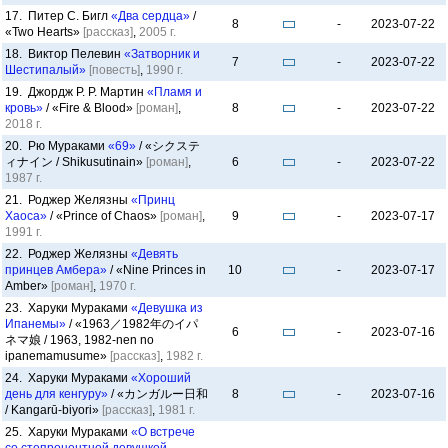
17. Питер С. Бигл
«Два сердца»
/
8
-
2023-07-22
«Two Hearts»
[рассказ]
,
2005 г.
18. Виктор Пелевин
«Затворник и
7
-
2023-07-22
Шестипалый»
[повесть]
,
1990 г.
19. Джордж Р. Р. Мартин
«Пламя и
кровь»
/ «Fire & Blood»
[роман]
,
8
-
2023-07-22
2018 г.
20. Рю Мураками
«69»
/ «シクステ
ィナイン / Shikusutinain»
[роман]
,
6
-
2023-07-22
1987 г.
21. Роджер Желязны
«Принц
Хаоса»
/ «Prince of Chaos»
[роман]
,
9
-
2023-07-17
1991 г.
22. Роджер Желязны
«Девять
принцев Амбера»
/ «Nine Princes in
10
-
2023-07-17
Amber»
[роман]
,
1970 г.
23. Харуки Мураками
«Девушка из
Ипанемы»
/ «1963／1982年のイパ
6
-
2023-07-16
ネマ娘 / 1963, 1982-nen no
ipanemamusume»
[рассказ]
,
1982 г.
24. Харуки Мураками
«Хороший
день для кенгуру»
/ «カンガルー日和
8
-
2023-07-16
/ Kangarū-biyori»
[рассказ]
,
1981 г.
25. Харуки Мураками
«О встрече