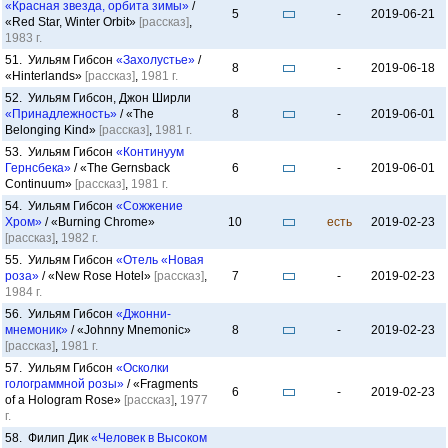
«Красная звезда, орбита зимы»
/
5
-
2019-06-21
«Red Star, Winter Orbit»
[рассказ]
,
1983 г.
51. Уильям Гибсон
«Захолустье»
/
8
-
2019-06-18
«Hinterlands»
[рассказ]
,
1981 г.
52. Уильям Гибсон, Джон Ширли
«Принадлежность»
/ «The
8
-
2019-06-01
Belonging Kind»
[рассказ]
,
1981 г.
53. Уильям Гибсон
«Континуум
Гернсбека»
/ «The Gernsback
6
-
2019-06-01
Continuum»
[рассказ]
,
1981 г.
54. Уильям Гибсон
«Сожжение
Хром»
/ «Burning Chrome»
10
есть
2019-02-23
[рассказ]
,
1982 г.
55. Уильям Гибсон
«Отель «Новая
роза»
/ «New Rose Hotel»
[рассказ]
,
7
-
2019-02-23
1984 г.
56. Уильям Гибсон
«Джонни-
мнемоник»
/ «Johnny Mnemonic»
8
-
2019-02-23
[рассказ]
,
1981 г.
57. Уильям Гибсон
«Осколки
голограммной розы»
/ «Fragments
6
-
2019-02-23
of a Hologram Rose»
[рассказ]
,
1977
г.
58. Филип Дик
«Человек в Высоком