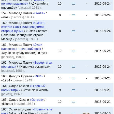
ночное плавание»
/ «Дуга ноћна
10
-
2015-09-24
пловидба»
[рассказ]
,
1981 г.
159. Милорад Павич
«Охота»
/
9
-
2015-09-24
«Лов»
[рассказ]
,
1981 г.
160. Милорад Павич
«Смерть
святого Савы, или невидимая
сторона Луны»
/ «Смрт Светога
8
-
2015-09-24
Саве или Невидљива страна
Месеца»
[рассказ]
,
1988 г.
161. Милорад Павич
«Души
купаются в последний раз»
/
10
-
2015-09-24
«Душе се купају последњи пут»
[рассказ]
,
1980 г.
162. Милорад Павич
«Вывернутая
перчатка»
/ «Изврнута рукавица»
10
-
2015-09-24
[рассказ]
,
1986 г.
163. Джордж Оруэлл
«1984»
/
10
-
2015-09-21
«1984»
[роман]
,
1949 г.
164. Олдос Хаксли
«О дивный
новый мир»
/ «Brave New World»
9
-
2015-09-21
[роман]
,
1932 г.
165. Олдос Хаксли
«Остров»
/
10
-
2015-09-21
«Island»
[роман]
,
1962 г.
166. Уильям Голдинг
«Повелитель
мух»
/ «Lord of the Flies»
[роман]
,
8
есть
2015-09-15