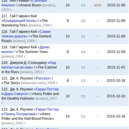
116. Нил Гейман
«Сыновья
Ананси»
/ «Anansi Boys»
[роман]
,
10
есть
2015-11-08
2005 г.
117. Гай Гэвриел Кей
«Блуждающий огонь»
/ «The
9
-
2015-11-08
Wandering Fire»
[роман]
,
1986 г.
118. Гай Гэвриел Кей
«Самая
тёмная дорога»
/ «The Darkest
10
-
2015-11-08
Road»
[роман]
,
1986 г.
119. Гай Гэвриел Кей
«Древо
жизни»
/ «The Summer Tree»
8
-
2015-11-08
[роман]
,
1984 г.
120. Джером Д. Сэлинджер
«Над
пропастью во ржи»
/ «The Catcher
10
-
2015-11-02
in the Rye»
[роман]
,
1951 г.
121. Дж. К. Роулинг
«Рассказ»
/
8
-
2015-10-18
«The Story»
[микрорассказ]
,
2008 г.
122. Дж. К. Роулинг
«Гарри Поттер
и Дары Смерти»
/ «Harry Potter and
10
-
2015-10-18
the Deathly Hallows»
[роман]
,
2007
г.
123. Дж. К. Роулинг
«Гарри Поттер
и Принц-Полукровка»
/ «Harry
10
-
2015-10-18
Potter and the Half-Blood Prince»
[роман]
,
2005 г.