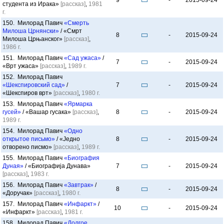
9
-
2015-09-24
студента из Ирака»
[рассказ]
,
1981
г.
150. Милорад Павич
«Смерть
Милоша Црнянски»
/ «Смрт
8
-
2015-09-24
Милоша Црњанског»
[рассказ]
,
1986 г.
151. Милорад Павич
«Сад ужаса»
/
7
-
2015-09-24
«Врт ужаса»
[рассказ]
,
1989 г.
152. Милорад Павич
«Шекспировский сад»
/
7
-
2015-09-24
«Шекспиров врт»
[рассказ]
,
1980 г.
153. Милорад Павич
«Ярмарка
гусей»
/ «Вашар гусака»
[рассказ]
,
8
-
2015-09-24
1989 г.
154. Милорад Павич
«Одно
открытое письмо»
/ «Једно
8
-
2015-09-24
отворено писмо»
[рассказ]
,
1989 г.
155. Милорад Павич
«Биография
Дуная»
/ «Биографија Дунава»
7
-
2015-09-24
[рассказ]
,
1983 г.
156. Милорад Павич
«Завтрак»
/
8
-
2015-09-24
«Доручак»
[рассказ]
,
1980 г.
157. Милорад Павич
«Инфаркт»
/
10
-
2015-09-24
«Инфаркт»
[рассказ]
,
1981 г.
158. Милорад Павич
«Долгое