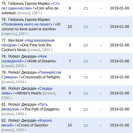
75. Габриэль Гарсиа Маркес
«Сто
лет одиночества»
/ «Cien años de
8
-
2019-01-09
soledad»
[роман]
,
1967 г.
76. Габриэль Гарсиа Маркес
«Полковнику никто не пишет»
/ «El
10
-
2019-01-09
coronel no tiene quien le escriba»
[повесть]
,
1957 г.
77. Кен Кизи
«Над кукушкиным
гнездом»
/ «One Flew over the
9
-
2019-01-08
Cuckoo's Nest»
[роман]
,
1962 г.
78. Роберт Джордан
«Нож
сновидений»
/ «Knife of Dreams»
7
-
2019-01-08
[роман]
,
2005 г.
79. Роберт Джордан
«Перекрёстки
Сумерек»
/ «Crossroads of Twilight»
5
-
2019-01-08
[роман]
,
2003 г.
80. Роберт Джордан
«Сердце
зимы»
/ «Winter's Heart»
[роман]
,
9
-
2019-01-08
2000 г.
81. Роберт Джордан
«Путь
кинжалов»
/ «The Path of Daggers»
6
-
2019-01-08
[роман]
,
1998 г.
82. Роберт Джордан
«Корона
мечей»
/ «Crown of Swords»
10
-
2019-01-08
[роман]
,
1996 г.