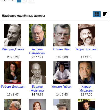
Наиболее оценённые авторы
Милорад Павич
Анджей
Стивен Кинг
Терри Пратчетт
Сапковский
23 / 8.26
22 / 7.91
18 / 8.89
17 / 9.65
Роберт Джордан
Роджер
Уильям Гибсон
Харуки
Желязны
Мураками
17 / 8.47
14 / 9.79
14 / 7.43
12 / 7.50