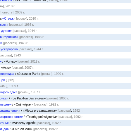
естолов»
/ «A Game of Thrones»
[роман]
,
1996 г.
ть]
,
2010 г.
[повесть]
,
2009 г.
ва
«Страж»
[роман]
,
2010 г.
крет»
[рассказ]
,
1966 г.
 духов»
[рассказ]
,
1944 г.
х горняков»
[рассказ]
,
1943 г.
й»
[рассказ]
,
1943 г.
Тускаророй»
[рассказ]
,
1944 г.
[рассказ]
,
1943 г.
»
/ «Vortex»
[роман]
,
2011 г.
/ «Axis»
[роман]
,
2007 г.
 периода»
/ «Jurassic Park»
[роман]
,
1990 г.
цо»
[цикл]
оман]
,
1969 г.
Андромеды»
[роман]
,
1957 г.
очка»
/ «Le Papillon des étoiles»
[роман]
,
2006 г.
ольшее»
/ «Coś więcej»
[рассказ]
,
1992 г.
дназначения»
/ «Miecz przeznaczenia»
[рассказ]
,
1992 г.
 жертвенности»
/ «Trochę poświęcenia»
[рассказ]
,
1992 г.
огонь»
/ «Wieczny ogień»
[рассказ]
,
1992 г.
 льда»
/ «Okruch lodu»
[рассказ]
,
1992 г.