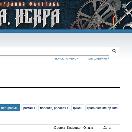
поиск по жанру
расширенный
все формы
романы
повести, рассказы
циклы
графические пр-ния
Оценка
Классиф.
Отзыв
Дата