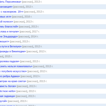
бить Персиянова»
[рассказ]
,
2013 г.
ранзакция»
[рассказ]
,
2013 г.
 с насморком. 18+»
[рассказ]
,
2013 г.
овых игл»
[рассказ]
,
2016 г.
ой полосе»
[рассказ]
,
2013 г.
емь благостей»
[рассказ]
,
2013 г.
слова и печали»
[рассказ]
,
2017 г.
ни Эльдорадо»
[рассказ]
,
2014 г.
икошет»
[рассказ]
,
2013 г.
а пути в Ветилую»
[рассказ]
,
2013 г.
днажды в Википедии»
[рассказ]
,
2013 г.
аз]
,
2015 г.
оролева падали»
[рассказ]
,
2013 г.
азнить нельзя помиловать»
[рассказ]
,
2013 г.
 погубило искусство»
[рассказ]
,
2013 г.
.из ребра Адама»
[рассказ]
,
2013 г.
втрак на краю света»
[рассказ]
,
2013 г.
висть богов»
[рассказ]
,
2013 г.
ёсткое небо»
[рассказ]
,
2013 г.
ая задница»
[рассказ]
,
2013 г.
ругой»
[рассказ]
,
2013 г.