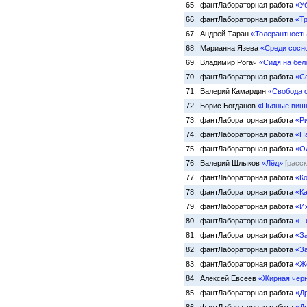
65. фантЛабораторная работа
«У
66. фантЛабораторная работа
«Т
67. Андрей Таран
«Толерантность
68. Марианна Язева
«Среди сосн
69. Владимир Рогач
«Сидя на бел
70. фантЛабораторная работа
«С
71. Валерий Камардин
«Свобода 
72. Борис Богданов
«Пьяные виш
73. фантЛабораторная работа
«Р
74. фантЛабораторная работа
«Н
75. фантЛабораторная работа
«О
76. Валерий Шлыков
«Лёд»
[расск
77. фантЛабораторная работа
«К
78. фантЛабораторная работа
«К
79. фантЛабораторная работа
«Их
80. фантЛабораторная работа
«..
81. фантЛабораторная работа
«За
82. фантЛабораторная работа
«За
83. фантЛабораторная работа
«Ж
84. Алексей Евсеев
«Жирная черн
85. фантЛабораторная работа
«Д