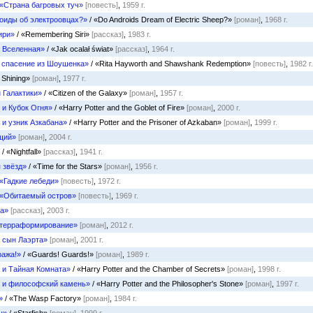
«Страна багровых туч»
[повесть]
,
1959 г.
оиды об электроовцах?»
/ «Do Androids Dream of Electric Sheep?»
[роман]
,
1968 г.
ири»
/ «Remembering Siri»
[рассказ]
,
1983 г.
а Вселенная»
/ «Jak ocalał świat»
[рассказ]
,
1964 г.
и спасение из Шоушенка»
/ «Rita Hayworth and Shawshank Redemption»
[повесть]
,
1982 г.
 Shining»
[роман]
,
1977 г.
 Галактики»
/ «Citizen of the Galaxy»
[роман]
,
1957 г.
 и Кубок Огня»
/ «Harry Potter and the Goblet of Fire»
[роман]
,
2000 г.
 и узник Азкабана»
/ «Harry Potter and the Prisoner of Azkaban»
[роман]
,
1999 г.
щий»
[роман]
,
2004 г.
/ «Nightfall»
[рассказ]
,
1941 г.
 звёзд»
/ «Time for the Stars»
[роман]
,
1956 г.
«Гадкие лебеди»
[повесть]
,
1972 г.
«Обитаемый остров»
[повесть]
,
1969 г.
та»
[рассказ]
,
2003 г.
 терраформирование»
[роман]
,
2012 г.
 сын Лаэрта»
[роман]
,
2001 г.
ража!»
/ «Guards! Guards!»
[роман]
,
1989 г.
 и Тайная Комната»
/ «Harry Potter and the Chamber of Secrets»
[роман]
,
1998 г.
р и философский камень»
/ «Harry Potter and the Philosopher's Stone»
[роман]
,
1997 г.
»
/ «The Wasp Factory»
[роман]
,
1984 г.