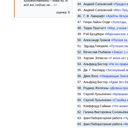
художественной – едва ли. И
44. Анджей Сапковский
«Предел 
всё же, сейчас не
...
>>
45. Анджей Сапковский
«Меч Пре
оценка: 8
46. Г. Ф. Лавкрафт
«Хребты безум
47. Генри Лайон Олди
«Золотарь, 
48. Терри Пратчетт
«Мор, ученик
49. Рэй Брэдбери
«Марсианские 
50. Александр Громов
«Погоня за
51. Эдуард Геворкян
«Путешестви
52. Вячеслав Рыбаков
«Зима»
[р
53. Харлан Эллисон
«У меня нет р
54. Альфред Бестер
«Не по прав
55. Дж. Г. Баллард
«Затонувший 
56. Джек Вэнс
«Умирающая Земл
57. Альфред Бестер
«Адам без Е
58. Роджер Желязны
«Долина про
59. Сергей Лукьяненко
«Кровавая
60. Сергей Лукьяненко
«Стройка 
61. Клиффорд Саймак
«Что може
62. Галина Викторовна Соловьёв
63. фантЛабораторная работа
«Ч
64. фантЛабораторная работа
«Ф