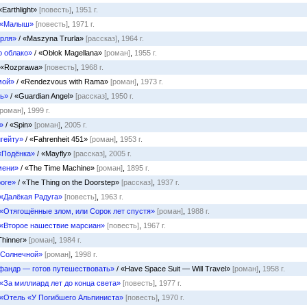
«Earthlight»
[повесть]
,
1951 г.
«Малыш»
[повесть]
,
1971 г.
рля»
/ «Maszyna Trurla»
[рассказ]
,
1964 г.
о облако»
/ «Obłok Magellana»
[роман]
,
1955 г.
 «Rozprawa»
[повесть]
,
1968 г.
мой»
/ «Rendezvous with Rama»
[роман]
,
1973 г.
ль»
/ «Guardian Angel»
[рассказ]
,
1950 г.
[роман]
,
1999 г.
»
/ «Spin»
[роман]
,
2005 г.
нгейту»
/ «Fahrenheit 451»
[роман]
,
1953 г.
«Подёнка»
/ «Mayfly»
[рассказ]
,
2005 г.
мени»
/ «The Time Machine»
[роман]
,
1895 г.
роге»
/ «The Thing on the Doorstep»
[рассказ]
,
1937 г.
«Далёкая Радуга»
[повесть]
,
1963 г.
«Отягощённые злом, или Сорок лет спустя»
[роман]
,
1988 г.
«Второе нашествие марсиан»
[повесть]
,
1967 г.
Thinner»
[роман]
,
1984 г.
 Солнечной»
[роман]
,
1998 г.
фандр — готов путешествовать»
/ «Have Space Suit — Will Travel»
[роман]
,
1958 г.
«За миллиард лет до конца света»
[повесть]
,
1977 г.
«Отель «У Погибшего Альпиниста»
[повесть]
,
1970 г.