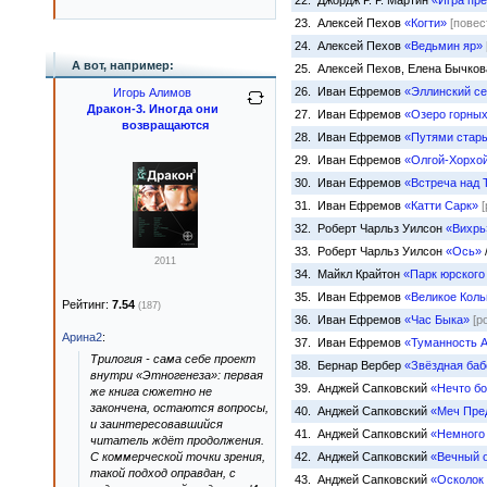
22. Джордж Р. Р. Мартин
«Игра пр
23. Алексей Пехов
«Когти»
[повес
24. Алексей Пехов
«Ведьмин яр»
А вот, например:
25. Алексей Пехов, Елена Бычко
26. Иван Ефремов
«Эллинский се
Игорь Алимов
Дракон-3. Иногда они
27. Иван Ефремов
«Озеро горных
возвращаются
28. Иван Ефремов
«Путями стары
29. Иван Ефремов
«Олгой-Хорхо
30. Иван Ефремов
«Встреча над 
31. Иван Ефремов
«Катти Сарк»
32. Роберт Чарльз Уилсон
«Вихрь
33. Роберт Чарльз Уилсон
«Ось»
2011
34. Майкл Крайтон
«Парк юрского
35. Иван Ефремов
«Великое Коль
Рейтинг:
7.54
(187)
36. Иван Ефремов
«Час Быка»
[р
Арина2
:
37. Иван Ефремов
«Туманность 
Трилогия - сама себе проект
38. Бернар Вербер
«Звёздная баб
внутри «Этногенеза»: первая
39. Анджей Сапковский
«Нечто б
же книга сюжетно не
закончена, остаются вопросы,
40. Анджей Сапковский
«Меч Пре
и заинтересовавшийся
41. Анджей Сапковский
«Немного
читатель ждёт продолжения.
С коммерческой точки зрения,
42. Анджей Сапковский
«Вечный 
такой подход оправдан, с
43. Анджей Сапковский
«Осколок