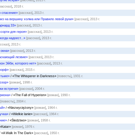
ругие искры»
[рассказ]
,
2013 г.
рассказ]
,
2018 г.
о спасение»
[рассказ]
,
2013 г.
низ на вершину холма или Правило левой руки»
[рассказ]
,
2013 г.
арнард 33»
[рассказ]
,
2013 г.
сорти для героя»
[рассказ]
,
2013 г.
когда надоест...»
[рассказ]
,
2013 г.
ассказ]
,
2013 г.
 окна»
[рассказ]
,
2013 г.
аскающий лезвие»
[рассказ]
,
2013 г.
он Эйби, которого нет»
[рассказ]
,
2013 г.
морф»
[рассказ]
,
2015 г.
 тьме»
/ «The Whisperer in Darkness»
[повесть]
,
1931 г.
озор»
[роман]
,
1998 г.
чки встречи»
[рассказ]
,
2004 г.
риона»
/ «The Fall of Hyperion»
[роман]
,
1990 г.
[повесть]
,
2004 г.
ый»
/ «Niezwyciężony»
[роман]
,
1964 г.
учка»
/ «Wielkie lanie»
[рассказ]
,
1964 г.
ние»
/ «Śledztwo»
[роман]
,
1958 г.
 «Katar»
[роман]
,
1976 г.
/ «A Walk In The Dark»
[рассказ]
,
1950 г.