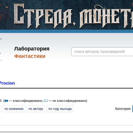
Лаборатория
Фантастики
Procion
0 (
— классифицировано,
— не классифицировано)
по названию
по автору
по году выхода
Категория: