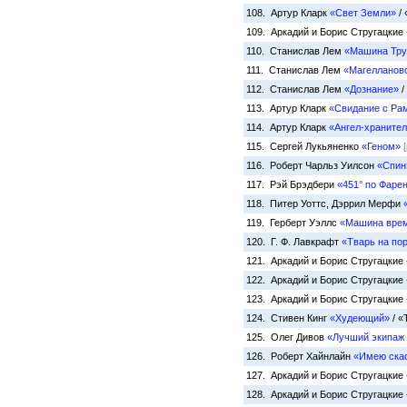
108. Артур Кларк
«Свет Земли»
/ 
109. Аркадий и Борис Стругацкие
110. Станислав Лем
«Машина Тру
111. Станислав Лем
«Магелланов
112. Станислав Лем
«Дознание»
/
113. Артур Кларк
«Свидание с Ра
114. Артур Кларк
«Ангел-храните
115. Сергей Лукьяненко
«Геном»
116. Роберт Чарльз Уилсон
«Спин
117. Рэй Брэдбери
«451° по Фаре
118. Питер Уоттс, Дэррил Мерфи
119. Герберт Уэллс
«Машина вре
120. Г. Ф. Лавкрафт
«Тварь на по
121. Аркадий и Борис Стругацкие
122. Аркадий и Борис Стругацкие
123. Аркадий и Борис Стругацкие
124. Стивен Кинг
«Худеющий»
/ «
125. Олег Дивов
«Лучший экипаж
126. Роберт Хайнлайн
«Имею ска
127. Аркадий и Борис Стругацкие
128. Аркадий и Борис Стругацкие