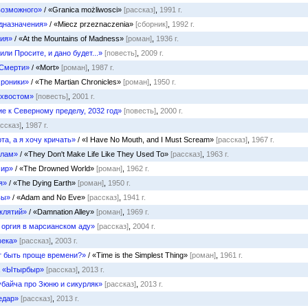
возможного»
/ «Granica możliwosci»
[рассказ]
,
1991 г.
дназначения»
/ «Miecz przeznaczenia»
[сборник]
,
1992 г.
ия»
/ «At the Mountains of Madness»
[роман]
,
1936 г.
или Просите, и дано будет...»
[повесть]
,
2009 г.
 Смерти»
/ «Mort»
[роман]
,
1987 г.
хроники»
/ «The Martian Chronicles»
[роман]
,
1950 г.
 хвостом»
[повесть]
,
2001 г.
е к Северному пределу, 2032 год»
[повесть]
,
2000 г.
ассказ]
,
1987 г.
та, а я хочу кричать»
/ «I Have No Mouth, and I Must Scream»
[рассказ]
,
1967 г.
илам»
/ «They Don't Make Life Like They Used To»
[рассказ]
,
1963 г.
мир»
/ «The Drowned World»
[роман]
,
1962 г.
я»
/ «The Dying Earth»
[роман]
,
1950 г.
вы»
/ «Adam and No Eve»
[рассказ]
,
1941 г.
клятий»
/ «Damnation Alley»
[роман]
,
1969 г.
 оргия в марсианском аду»
[рассказ]
,
2004 г.
века»
[рассказ]
,
2003 г.
т быть проще времени?»
/ «Time is the Simplest Thing»
[роман]
,
1961 г.
а
«Ытырбыр»
[рассказ]
,
2013 г.
убайча про Зюню и сикурляк»
[рассказ]
,
2013 г.
едар»
[рассказ]
,
2013 г.