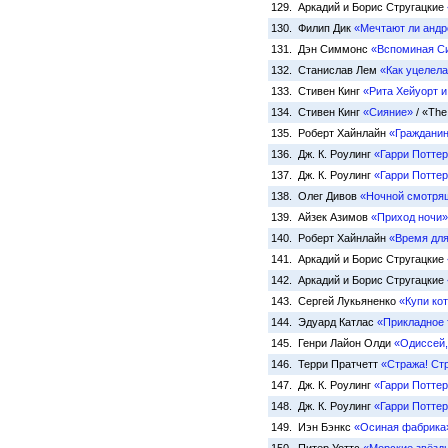
129. Аркадий и Борис Стругацкие
130. Филип Дик
«Мечтают ли андр
131. Дэн Симмонс
«Вспоминая С
132. Станислав Лем
«Как уцелел
133. Стивен Кинг
«Рита Хейуорт 
134. Стивен Кинг
«Сияние»
/ «The
135. Роберт Хайнлайн
«Гражданин
136. Дж. К. Роулинг
«Гарри Поттер
137. Дж. К. Роулинг
«Гарри Поттер
138. Олег Дивов
«Ночной смотря
139. Айзек Азимов
«Приход ночи»
140. Роберт Хайнлайн
«Время для
141. Аркадий и Борис Стругацкие
142. Аркадий и Борис Стругацкие
143. Сергей Лукьяненко
«Купи ко
144. Эдуард Катлас
«Прикладное
145. Генри Лайон Олди
«Одиссей,
146. Терри Пратчетт
«Стража! Ст
147. Дж. К. Роулинг
«Гарри Поттер
148. Дж. К. Роулинг
«Гарри Потте
149. Иэн Бэнкс
«Осиная фабрика