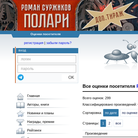
Оценки посетителя
регистрация
|
забыли пароль?
вход
OK
Все оценки посетителя
Главная
Всего оценок: 299
Авторы, книги
Классифицировано произведений: 
Сортировка:
по дате
по оценке
Новинки и планы
Награды, премии
Страницы:
1
2
все
Рейтинги
Произведение