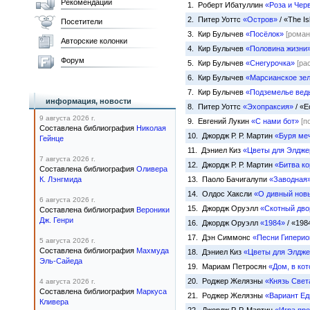
Рекомендации
1. Роберт Ибатуллин
«Роза и Чер
2. Питер Уоттс
«Остров»
/ «The I
Посетители
3. Кир Булычев
«Посёлок»
[роман
Авторские колонки
4. Кир Булычев
«Половина жизни
Форум
5. Кир Булычев
«Снегурочка»
[ра
6. Кир Булычев
«Марсианское зе
7. Кир Булычев
«Подземелье вед
информация, новости
8. Питер Уоттс
«Эхопраксия»
/ «E
9 августа 2026 г.
9. Евгений Лукин
«С нами бот»
[п
Составлена библиография
Николая
10. Джордж Р. Р. Мартин
«Буря ме
Гейнце
11. Дэниел Киз
«Цветы для Элдже
7 августа 2026 г.
12. Джордж Р. Р. Мартин
«Битва к
Составлена библиография
Оливера
К. Лэнгмида
13. Паоло Бачигалупи
«Заводная
14. Олдос Хаксли
«О дивный нов
6 августа 2026 г.
15. Джордж Оруэлл
«Скотный дво
Составлена библиография
Вероники
Дж. Генри
16. Джордж Оруэлл
«1984»
/ «198
17. Дэн Симмонс
«Песни Гиперио
5 августа 2026 г.
Составлена библиография
Махмуда
18. Дэниел Киз
«Цветы для Элдже
Эль-Сайеда
19. Мариам Петросян
«Дом, в ко
20. Роджер Желязны
«Князь Свет
4 августа 2026 г.
Составлена библиография
Маркуса
21. Роджер Желязны
«Вариант Ед
Кливера