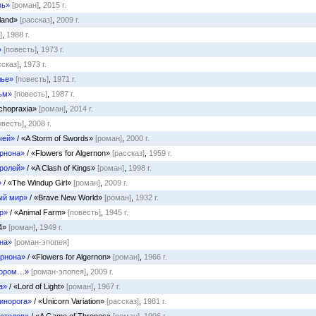
вь»
[роман]
,
2015 г.
sland»
[рассказ]
,
2009 г.
]
,
1988 г.
»
[повесть]
,
1973 г.
ссказ]
,
1973 г.
лье»
[повесть]
,
1971 г.
ьм»
[повесть]
,
1987 г.
chopraxia»
[роман]
,
2014 г.
овесть]
,
2008 г.
чей»
/ «A Storm of Swords»
[роман]
,
2000 г.
рнона»
/ «Flowers for Algernon»
[рассказ]
,
1959 г.
оролей»
/ «A Clash of Kings»
[роман]
,
1998 г.
»
/ «The Windup Girl»
[роман]
,
2009 г.
ый мир»
/ «Brave New World»
[роман]
,
1932 г.
р»
/ «Animal Farm»
[повесть]
,
1945 г.
4»
[роман]
,
1949 г.
на»
[роман-эпопея]
рнона»
/ «Flowers for Algernon»
[роман]
,
1966 г.
тором…»
[роман-эпопея]
,
2009 г.
а»
/ «Lord of Light»
[роман]
,
1967 г.
инорога»
/ «Unicorn Variation»
[рассказ]
,
1981 г.